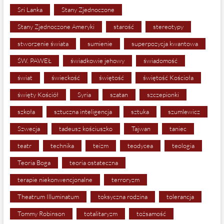
Sri Lanka
Stany Zjednoczone
Stany Zjednoczone Ameryki
starość
stereotypy
stworzenie świata
sumienie
superpozycja kwantowa
ŚW. PAWEŁ
świadkowie jehowy
świadomość
świat
świeckość
świętość
świętość Kościoła
święty Kościół
Syria
szatan
szczepionki
szkoła
sztuczna inteligencja
sztuka
szumlewicz
Szwecja
tadeusz kościuszko
Tajwan
taniec
teatr
technika
teizm
teodycea
teologia
Teoria Boga
teoria ostateczna
terapie niekonwencjonalne
terroryzm
Theatrum Illuminatum
toksyczna rodzina
tolerancja
Tommy Robinson
totalitaryzm
tożsamość