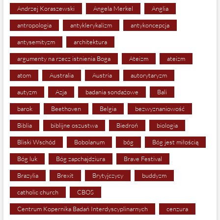
Andrzej Koraszewski
Angela Merkel
Anglia
antropologia
antyklerykalizm
antykoncepcja
antysemityzm
architektura
argumenty na rzecz istnienia Boga
Ateizm
ateizm
atom
Australia
Austria
autorytaryzm
autyzm
Azja
badania sondażowe
Bali
barok
Beethoven
Belgia
bezwyznaniowość
Biblia
biblijne oszustwa
Biedroń
biologia
Bliski Wschód
Bobolanum
bóg
Bóg jest miłością
Bóg luk
Bóg zapchajdziura
Brave Festival
Brazylia
Brexit
Brytyjczycy
buddyzm
catholic church
CBOS
Centrum Kopernika Badań Interdyscyplinarnych
cenzura