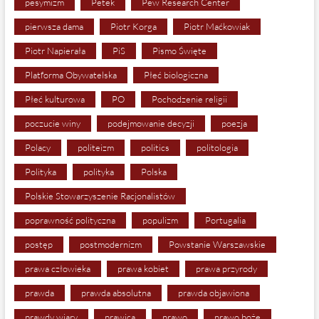
pesymizm
Petek
Pew Research Center
pierwsza dama
Piotr Korga
Piotr Maćkowiak
Piotr Napierała
PiS
Pismo Święte
Platforma Obywatelska
Płeć biologiczna
Płeć kulturowa
PO
Pochodzenie religii
poczucie winy
podejmowanie decyzji
poezja
Polacy
politeizm
politics
politologia
Polityka
polityka
Polska
Polskie Stowarzyszenie Racjonalistów
poprawność polityczna
populizm
Portugalia
postęp
postmodernizm
Powstanie Warszawskie
prawa człowieka
prawa kobiet
prawa przyrody
prawda
prawda absolutna
prawda objawiona
prawdy wiary
prawica
prawo
prawo boże