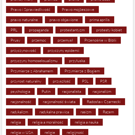
Prawo i Sprawiedliwość
Prawo mojżeszowe
prawo naturalne
prawo objawione
prima aprilis
PRL
propaganda
protestantyzm
protesty kobiet
Prusy
przemoc
przemysł
Przenośnie w Biblii
przyczynowość
przyczyny epidemii
przyczyny homoseksualizmu
przyłuska
Przymierze z Abrahamem
Przymierze z Bogiem
przyrost naturalny
przyszłość
PSL
PSR
psychologia
Putin
racjonalista
racjonalizm
racjonalność
racjonalność świata
Radosław Czarnecki
radykalizm
radykalna prawica
rasizm
Razem
religia
religia a moralność
religia a nauka
religia w USA
religie
religijność