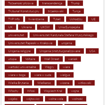
Tożsamość płciowa
transcendencja
Trump
Trybunał Konstytucyjny
trzaskowski
Turcja
TVP Info
twierdzenie
Tybet
Uchodźcy
UE
UK
Ukraina
UKSW
Unia Europejska
uniwersytet
Uniwersytet Kardynała Stefana Wyszyńskiego
Uniwersytet Papieski w Krakowie
urojenia
Urojenia religijne
Urojenia zinstytucjonalizowane
USA
utopia
Voltaire
Wall Street
waniek
wartości uniwersalne
Węgry
wiara
wiara w boga
wiara w cuda
wielgus
Wielka Brytania
Wielkanoc
wiosna
witkowski
Włochy
Włosi
Wojciech Kral
wojna
wojsko
wójtowicz
wolna wola
wolność