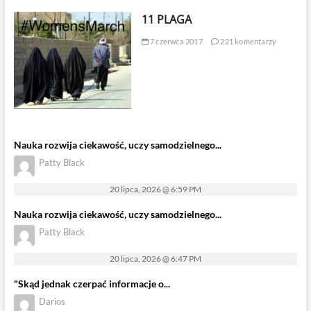
11 PLAGA
7 czerwca 2017
221 komentarzy
Nauka rozwija ciekawość, uczy samodzielnego...
Patty Black
20 lipca, 2026 @ 6:59 PM
Nauka rozwija ciekawość, uczy samodzielnego...
Patty Black
20 lipca, 2026 @ 6:47 PM
"Skąd jednak czerpać informacje o...
Darios