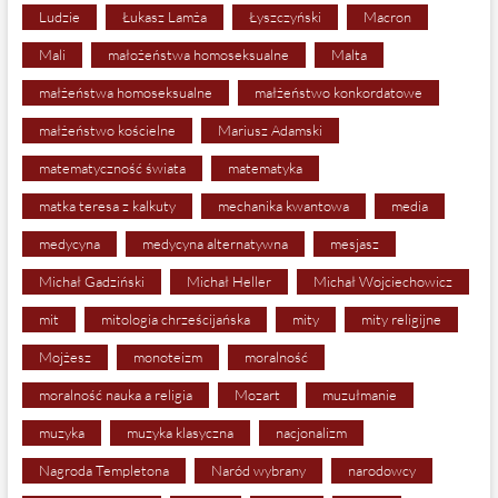
Ludzie
Łukasz Lamża
Łyszczyński
Macron
Mali
małożeństwa homoseksualne
Malta
małżeństwa homoseksualne
małżeństwo konkordatowe
małżeństwo kościelne
Mariusz Adamski
matematyczność świata
matematyka
matka teresa z kalkuty
mechanika kwantowa
media
medycyna
medycyna alternatywna
mesjasz
Michał Gadziński
Michał Heller
Michał Wojciechowicz
mit
mitologia chrześcijańska
mity
mity religijne
Mojżesz
monoteizm
moralność
moralność nauka a religia
Mozart
muzułmanie
muzyka
muzyka klasyczna
nacjonalizm
Nagroda Templetona
Naród wybrany
narodowcy