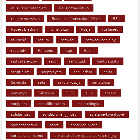
religijność młodzieży
Religioznawstwo
religioznawstwo
Rewolucja francuska 1789 r.
RFN
Robert Biedroń
romantyzm
Rosja
rosłaniec
równość
rozum
rozwód
rozwód kościelny
rozwody
Rumunia
rząd
Rzym
sąd ostateczny
sądy
samorząd
Santo subito
scepticism
sceptycyzm
secularism
sejm
Sekielski
seks
sekularyzacja
sens życia
senyszyn
Sikhowie
SLD
ślub
śmierć
socjalizm
socjalliberalizm
socjobiologia
solidarność
sondaż o religijności
splątanie kwantowe
społeczeństwo
sport
sprawiedliwość
sprzeciw sumienia
sprzeczności między nauką a religią