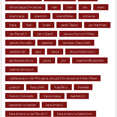
intronizacja Chrystusa
Irak
Iran
isis
islam
islamizacja
islamizm
islamofobia
istnienie
Italia
Italy
Izrael
Jacek Tabisz
Jan Hartman
Jan Paweł II
Jan z Gamli
Janusz Korwin Mikke
Janusz Kowalik
Japonia
Jarosław Kaczyński
Jażdżewski
jazz
Jezus
Jezus historyczny
językoznawstwo
jidysz
jinx
Joachim Brudziński
Joanna Senyszyn
Jubileuszowy Akt Przyjęcia Jezusa Chrystusa za Króla i Pana
judaizm
Kaczyński
Kaja Bryx
Kanada
Kanion Colorado
Kanonizacja
kapitalizm
kapłaństwo kobiet
kara śmierci
kara śmierci a Jan Paweł II
kara śmierci a katechizm