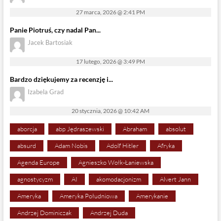
27 marca, 2026 @ 2:41 PM
Panie Piotruś, czy nadal Pan...
Jacek Bartosiak
17 lutego, 2026 @ 3:49 PM
Bardzo dziękujemy za recenzję i...
Izabela Grad
20 stycznia, 2026 @ 10:42 AM
aborcja
abp Jędraszewski
Abraham
absolut
absurd
Adam Nobis
Adolf Hitler
Afryka
Agenda Europe
Agnieszko Wołk-Łaniewska
agnostycyzm
AI
akomodacjonizm
Alvert Jann
Ameryka
Ameryka Południowa
Amerykanie
Andrzej Dominiczak
Andrzej Duda