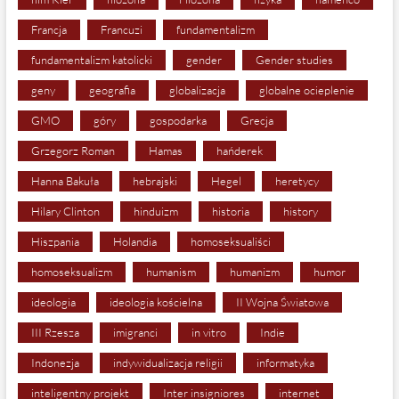
Francja
Francuzi
fundamentalizm
fundamentalizm katolicki
gender
Gender studies
geny
geografia
globalizacja
globalne ocieplenie
GMO
góry
gospodarka
Grecja
Grzegorz Roman
Hamas
hańderek
Hanna Bakuła
hebrajski
Hegel
heretycy
Hilary Clinton
hinduizm
historia
history
Hiszpania
Holandia
homoseksualiści
homoseksualizm
humanism
humanizm
humor
ideologia
ideologia kościelna
II Wojna Światowa
III Rzesza
imigranci
in vitro
Indie
Indonezja
indywidualizacja religii
informatyka
inteligentny projekt
Inter insigniores
internet