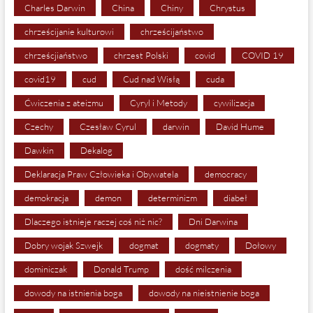
Charles Darwin
China
Chiny
Chrystus
chrześcijanie kulturowi
chrześcijaństwo
chrześcjiaństwo
chrzest Polski
covid
COVID 19
covid19
cud
Cud nad Wisłą
cuda
Ćwiczenia z ateizmu
Cyryl i Metody
cywilizacja
Czechy
Czesław Cyrul
darwin
David Hume
Dawkin
Dekalog
Deklaracja Praw Człowieka i Obywatela
democracy
demokracja
demon
determinizm
diabeł
Dlaczego istnieje raczej coś niż nic?
Dni Darwina
Dobry wojak Szwejk
dogmat
dogmaty
Dołowy
dominiczak
Donald Trump
dość milczenia
dowody na istnienia boga
dowody na nieistnienie boga