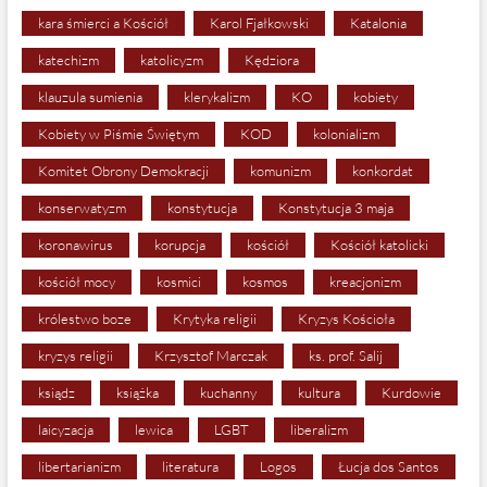
kara śmierci a Kościół
Karol Fjałkowski
Katalonia
katechizm
katolicyzm
Kędziora
klauzula sumienia
klerykalizm
KO
kobiety
Kobiety w Piśmie Świętym
KOD
kolonializm
Komitet Obrony Demokracji
komunizm
konkordat
konserwatyzm
konstytucja
Konstytucja 3 maja
koronawirus
korupcja
kościół
Kościół katolicki
kościół mocy
kosmici
kosmos
kreacjonizm
królestwo boze
Krytyka religii
Kryzys Kościoła
kryzys religii
Krzysztof Marczak
ks. prof. Salij
ksiądz
książka
kuchanny
kultura
Kurdowie
laicyzacja
lewica
LGBT
liberalizm
libertarianizm
literatura
Logos
Łucja dos Santos