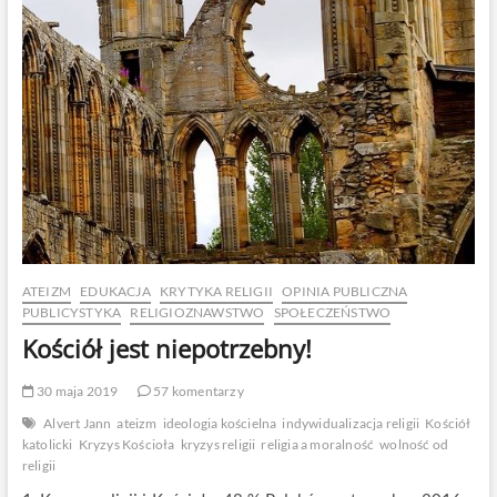
ATEIZM
EDUKACJA
KRYTYKA RELIGII
OPINIA PUBLICZNA
PUBLICYSTYKA
RELIGIOZNAWSTWO
SPOŁECZEŃSTWO
Kościół jest niepotrzebny!
30 maja 2019
57 komentarzy
Alvert Jann
ateizm
ideologia kościelna
indywidualizacja religii
Kościół
katolicki
Kryzys Kościoła
kryzys religii
religia a moralność
wolność od
religii