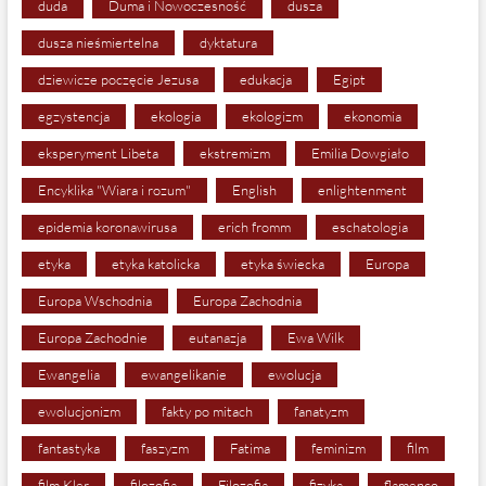
duda
Duma i Nowoczesność
dusza
dusza nieśmiertelna
dyktatura
dziewicze poczęcie Jezusa
edukacja
Egipt
egzystencja
ekologia
ekologizm
ekonomia
eksperyment Libeta
ekstremizm
Emilia Dowgiało
Encyklika "Wiara i rozum"
English
enlightenment
epidemia koronawirusa
erich fromm
eschatologia
etyka
etyka katolicka
etyka świecka
Europa
Europa Wschodnia
Europa Zachodnia
Europa Zachodnie
eutanazja
Ewa Wilk
Ewangelia
ewangelikanie
ewolucja
ewolucjonizm
fakty po mitach
fanatyzm
fantastyka
faszyzm
Fatima
feminizm
film
film Kler
filozofia
Filozofia
fizyka
flamenco