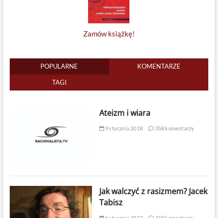
Zamów książkę!
POPULARNE
KOMENTARZE
TAGI
Ateizm i wiara
9 stycznia 2018
358 komentarzy
Jak walczyć z rasizmem? Jacek
Tabisz
6 stycznia 2017
319 komentarzy