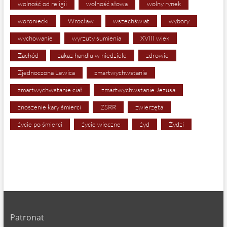
wolność od religii
wolność słowa
wolny rynek
woroniecki
Wrocław
wszechświat
wybory
wychowanie
wyrzuty sumienia
XVIII wiek
Zachód
zakaz handlu w niedziele
zdrowie
Zjednoczona Lewica
zmartwychwstanie
zmartwychwstanie ciał
zmartwychwstanie Jezusa
znoszenie kary śmierci
ZSRR
zwierzęta
życie po śmierci
życie wieczne
żyd
Żydzi
Patronat