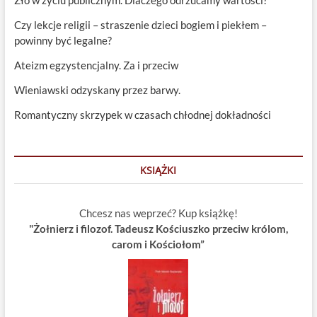
Czy lekcje religii – straszenie dzieci bogiem i piekłem –
powinny być legalne?
Ateizm egzystencjalny. Za i przeciw
Wieniawski odzyskany przez barwy.
Romantyczny skrzypek w czasach chłodnej dokładności
KSIĄŻKI
Chcesz nas weprzeć? Kup książkę!
"Żołnierz i filozof. Tadeusz Kościuszko przeciw królom,
carom i Kościołom”