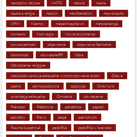
narodziny Jezusa
NATO
natura
nauka
nauka a religia
nazizm
neoliberalizm
neuronauka
NFM
Niemcy
niepełnosprawni
nietolerancja
nonsens
Norwegia
Nowe przymierze
nowoczesność
objawienia
objawienia fatimskie
obronność
obywateleRP
Odra
Odrodzenie religijne
odszkodowania za seksualne wykorzystywanie dzieci
Oława
opera
opinia publiczna
opozycja
Ordo Iuris
orientacja seksualna
Ormianie
oświecenie
Pakistan
Palestyna
pandemia
papież
parytety
Paryż
pasje
patriotyzm
Paulina Łopatniuk
pedofilia
pedofilia w kościele