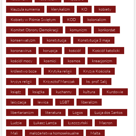
klauzula sumienia
klerykalizm
KO
kobiety
Kobiety w Piśmie Świętym
KOD
kolonializm
Komitet Obrony Demokracji
komunizm
konkordat
konserwatyzm
konstytucja
Konstytucja 3 maja
koronawirus
korupcja
kościół
Kościół katolicki
kościół mocy
kosmici
kosmos
kreacjonizm
królestwo boze
Krytyka religii
Kryzys Kościoła
kryzys religii
Krzysztof Marczak
ks. prof. Salij
ksiądz
książka
kuchanny
kultura
Kurdowie
laicyzacja
lewica
LGBT
liberalizm
libertarianizm
literatura
Logos
Łucja dos Santos
Ludzie
Łukasz Lamża
Łyszczyński
Macron
Mali
małożeństwa homoseksualne
Malta