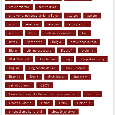
antysemityzm
architektura
argumenty na rzecz istnienia Boga
Ateizm
ateizm
atom
Australia
Austria
autorytaryzm
autyzm
Azja
badania sondażowe
Bali
barok
Beethoven
Belgia
bezwyznaniowość
Biblia
biblijne oszustwa
Biedroń
biologia
Bliski Wschód
Bobolanum
bóg
Bóg jest miłością
Bóg luk
Bóg zapchajdziura
Brave Festival
Brazylia
Brexit
Brytyjczycy
buddyzm
catholic church
CBOS
Centrum Kopernika Badań Interdyscyplinarnych
cenzura
Charles Darwin
China
Chiny
Chrystus
chrześcijanie kulturowi
chrześcijaństwo