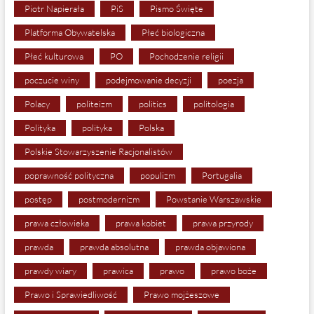
Piotr Napierała
PiS
Pismo Święte
Platforma Obywatelska
Płeć biologiczna
Płeć kulturowa
PO
Pochodzenie religii
poczucie winy
podejmowanie decyzji
poezja
Polacy
politeizm
politics
politologia
Polityka
polityka
Polska
Polskie Stowarzyszenie Racjonalistów
poprawność polityczna
populizm
Portugalia
postęp
postmodernizm
Powstanie Warszawskie
prawa człowieka
prawa kobiet
prawa przyrody
prawda
prawda absolutna
prawda objawiona
prawdy wiary
prawica
prawo
prawo boże
Prawo i Sprawiedliwość
Prawo mojżeszowe