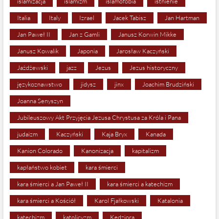
islamizacja
islamizm
islamofobia
istnienie
Italia
Italy
Izrael
Jacek Tabisz
Jan Hartman
Jan Paweł II
Jan z Gamli
Janusz Korwin Mikke
Janusz Kowalik
Japonia
Jarosław Kaczyński
Jażdżewski
jazz
Jezus
Jezus historyczny
językoznawstwo
jidysz
jinx
Joachim Brudziński
Joanna Senyszyn
Jubileuszowy Akt Przyjęcia Jezusa Chrystusa za Króla i Pana
judaizm
Kaczyński
Kaja Bryx
Kanada
Kanion Colorado
Kanonizacja
kapitalizm
kapłaństwo kobiet
kara śmierci
kara śmierci a Jan Paweł II
kara śmierci a katechizm
kara śmierci a Kościół
Karol Fjałkowski
Katalonia
katechizm
katolicyzm
Kędziora