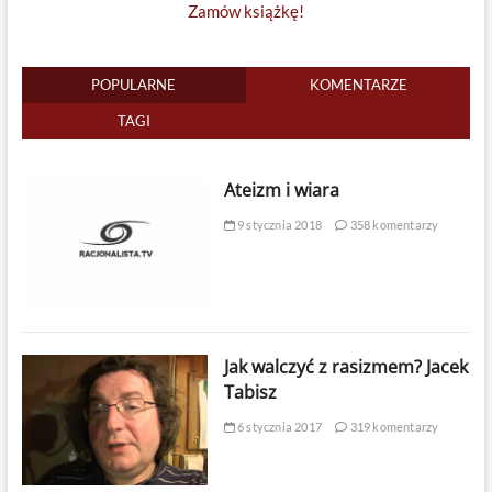
Zamów książkę!
POPULARNE
KOMENTARZE
TAGI
Ateizm i wiara
9 stycznia 2018
358 komentarzy
Jak walczyć z rasizmem? Jacek
Tabisz
6 stycznia 2017
319 komentarzy