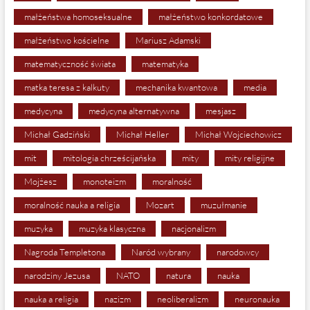
małżeństwa homoseksualne
małżeństwo konkordatowe
małżeństwo kościelne
Mariusz Adamski
matematyczność świata
matematyka
matka teresa z kalkuty
mechanika kwantowa
media
medycyna
medycyna alternatywna
mesjasz
Michał Gadziński
Michał Heller
Michał Wojciechowicz
mit
mitologia chrześcijańska
mity
mity religijne
Mojżesz
monoteizm
moralność
moralność nauka a religia
Mozart
muzułmanie
muzyka
muzyka klasyczna
nacjonalizm
Nagroda Templetona
Naród wybrany
narodowcy
narodziny Jezusa
NATO
natura
nauka
nauka a religia
nazizm
neoliberalizm
neuronauka