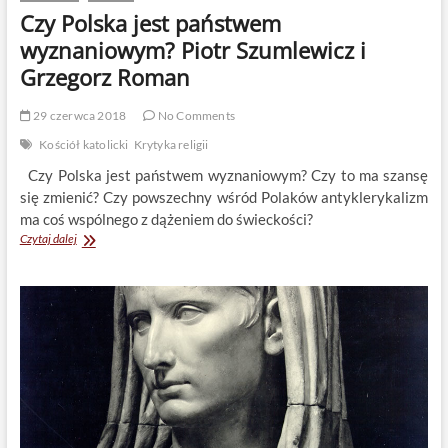
Czy Polska jest państwem
wyznaniowym? Piotr Szumlewicz i
Grzegorz Roman
29 czerwca 2018
No Comments
Kościół katolicki
Krytyka religii
Czy Polska jest państwem wyznaniowym? Czy to ma szansę
się zmienić? Czy powszechny wśród Polaków antyklerykalizm
ma coś wspólnego z dążeniem do świeckości?
Czy
Czytaj dalej
Polska
jest
państwem
wyznaniowym?
Piotr
Szumlewicz
i
Grzegorz
Roman