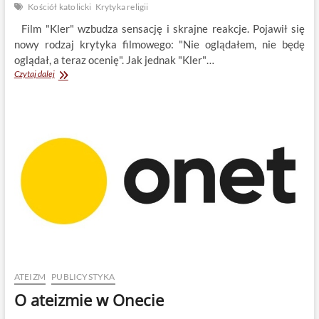
Kościół katolicki
Krytyka religii
Film "Kler" wzbudza sensację i skrajne reakcje. Pojawił się
nowy rodzaj krytyka filmowego: "Nie oglądałem, nie będę
oglądał, a teraz ocenię". Jak jednak "Kler"…
O
Czytaj dalej
filmie
Kler.
Punkt
widzenia
ateisty.
Jacek
Tabisz
ATEIZM
PUBLICYSTYKA
O ateizmie w Onecie