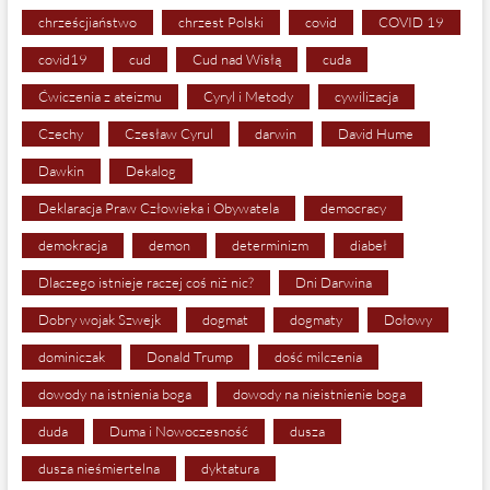
chrześcjiaństwo
chrzest Polski
covid
COVID 19
covid19
cud
Cud nad Wisłą
cuda
Ćwiczenia z ateizmu
Cyryl i Metody
cywilizacja
Czechy
Czesław Cyrul
darwin
David Hume
Dawkin
Dekalog
Deklaracja Praw Człowieka i Obywatela
democracy
demokracja
demon
determinizm
diabeł
Dlaczego istnieje raczej coś niż nic?
Dni Darwina
Dobry wojak Szwejk
dogmat
dogmaty
Dołowy
dominiczak
Donald Trump
dość milczenia
dowody na istnienia boga
dowody na nieistnienie boga
duda
Duma i Nowoczesność
dusza
dusza nieśmiertelna
dyktatura