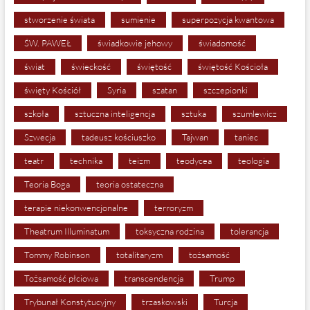
stworzenie świata
sumienie
superpozycja kwantowa
ŚW. PAWEŁ
świadkowie jehowy
świadomość
świat
świeckość
świętość
świętość Kościoła
święty Kościół
Syria
szatan
szczepionki
szkoła
sztuczna inteligencja
sztuka
szumlewicz
Szwecja
tadeusz kościuszko
Tajwan
taniec
teatr
technika
teizm
teodycea
teologia
Teoria Boga
teoria ostateczna
terapie niekonwencjonalne
terroryzm
Theatrum Illuminatum
toksyczna rodzina
tolerancja
Tommy Robinson
totalitaryzm
tożsamość
Tożsamość płciowa
transcendencja
Trump
Trybunał Konstytucyjny
trzaskowski
Turcja