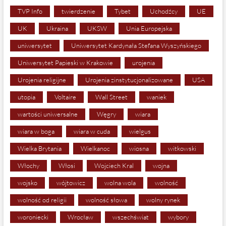
TVP Info
twierdzenie
Tybet
Uchodźcy
UE
UK
Ukraina
UKSW
Unia Europejska
uniwersytet
Uniwersytet Kardynała Stefana Wyszyńskiego
Uniwersytet Papieski w Krakowie
urojenia
Urojenia religijne
Urojenia zinstytucjonalizowane
USA
utopia
Voltaire
Wall Street
waniek
wartości uniwersalne
Węgry
wiara
wiara w boga
wiara w cuda
wielgus
Wielka Brytania
Wielkanoc
wiosna
witkowski
Włochy
Włosi
Wojciech Kral
wojna
wojsko
wójtowicz
wolna wola
wolność
wolność od religii
wolność słowa
wolny rynek
woroniecki
Wrocław
wszechświat
wybory