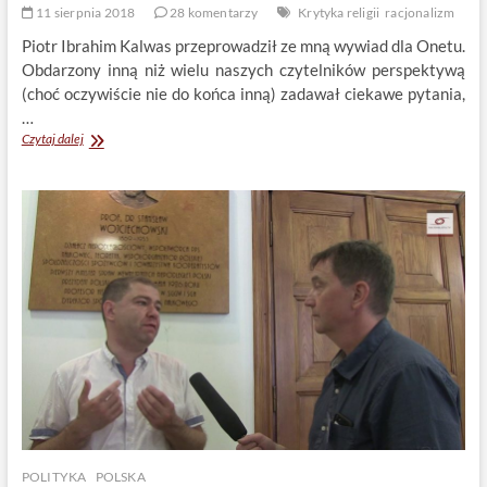
11 sierpnia 2018
28 komentarzy
Krytyka religii
racjonalizm
Piotr Ibrahim Kalwas przeprowadził ze mną wywiad dla Onetu.
Obdarzony inną niż wielu naszych czytelników perspektywą
(choć oczywiście nie do końca inną) zadawał ciekawe pytania,
…
O
Czytaj dalej
ateizmie
w
Onecie
POLITYKA
POLSKA