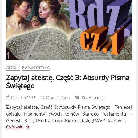
Craiga
ATEIZM
PUBLICYSTYKA
Zapytaj ateistę. Część 3: Absurdy Pisma
Świętego
17 lutego 2018
97 komentarzy
Krytyka religii
Zapytaj ateistę. Część 3: Absurdy Pisma Świętego Ten esej
opisuje fragmenty dwóch tomów Starego Testamentu –
Genesis, Księgi Rodzaju oraz Exodus, Księgi Wyjścia. Aby…
Zapytaj
Czytaj dalej
ateistę.
Część