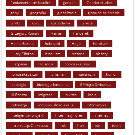
fundamentalizm katolicki
gender
Gender studies
geny
geografia
globalizacja
globalne ocieplenie
GMO
góry
gospodarka
Grecja
Grzegorz Roman
Hamas
hańderek
Hanna Bakuła
hebrajski
Hegel
heretycy
Hilary Clinton
hinduizm
historia
history
Hiszpania
Holandia
homoseksualiści
homoseksualizm
humanism
humanizm
humor
ideologia
ideologia kościelna
II Wojna Światowa
III Rzesza
imigranci
in vitro
Indie
Indonezja
indywidualizacja religii
informatyka
inteligentny projekt
Inter insigniores
internet
intronizacja Chrystusa
Irak
Iran
isis
islam