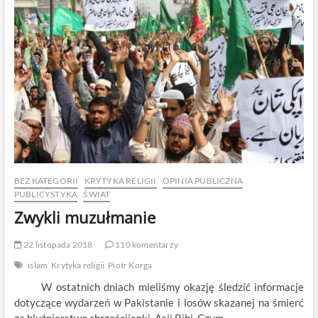
poddaną.
Szczęsny,
Kubalewski,
Sieczkowski
i
Rowiński
BEZ KATEGORII
KRYTYKA RELIGII
OPINIA PUBLICZNA
PUBLICYSTYKA
ŚWIAT
Zwykli muzułmanie
22 listopada 2018
110 komentarzy
islam
Krytyka religii
Piotr Korga
W ostatnich dniach mieliśmy okazję śledzić informacje
dotyczące wydarzeń w Pakistanie i losów skazanej na śmierć