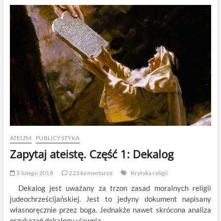
3:
Absurdy
Pisma
Świętego
ATEIZM
PUBLICYSTYKA
Zapytaj ateistę. Część 1: Dekalog
3 lutego 2018
223 komentarze
Krytyka religii
Dekalog jest uważany za trzon zasad moralnych religii
judeochrześcijańskiej. Jest to jedyny dokument napisany
własnoręcznie przez boga. Jednakże nawet skrócona analiza
przykazań dekalogu ujawnia…