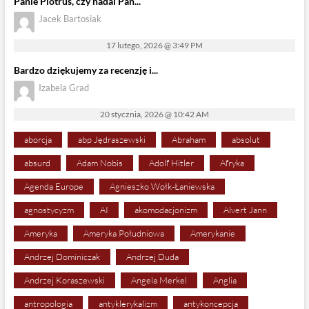
Panie Piotruś, czy nadal Pan...
Jacek Bartosiak
17 lutego, 2026 @ 3:49 PM
Bardzo dziękujemy za recenzję i...
Izabela Grad
20 stycznia, 2026 @ 10:42 AM
aborcja
abp Jędraszewski
Abraham
absolut
absurd
Adam Nobis
Adolf Hitler
Afryka
Agenda Europe
Agnieszko Wołk-Łaniewska
agnostycyzm
AI
akomodacjonizm
Alvert Jann
Ameryka
Ameryka Południowa
Amerykanie
Andrzej Dominiczak
Andrzej Duda
Andrzej Koraszewski
Angela Merkel
Anglia
antropologia
antyklerykalizm
antykoncepcja