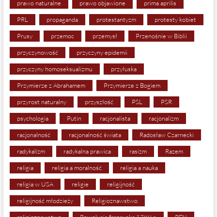
prawo naturalne
prawo objawione
prima aprilis
PRL
propaganda
protestantyzm
protesty kobiet
Prusy
przemoc
przemysł
Przenośnie w Biblii
przyczynowość
przyczyny epidemii
przyczyny homoseksualizmu
przyłuska
Przymierze z Abrahamem
Przymierze z Bogiem
przyrost naturalny
przyszłość
PSL
PSR
psychologia
Putin
racjonalista
racjonalizm
racjonalność
racjonalność świata
Radosław Czarnecki
radykalizm
radykalna prawica
rasizm
Razem
religia
religia a moralność
religia a nauka
religia w USA
religie
religijność
religijność młodzieży
Religioznawstwo