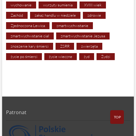
wychowanie
wyrzuty sumienia
XVIII wiek
Zachód
zakaz handlu w niedziele
zdrowie
Zjednoczona Lewica
zmartwychwstanie
zmartwychwstanie ciał
zmartwychwstanie Jezusa
znoszenie kary śmierci
ZSRR
zwierzęta
życie po śmierci
życie wieczne
żyd
Żydzi
Patronat
TOP