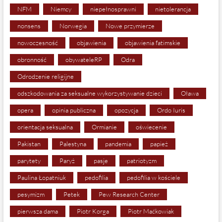
NFM
Niemcy
niepełnosprawni
nietolerancja
nonsens
Norwegia
Nowe przymierze
nowoczesność
objawienia
objawienia fatimskie
obronność
obywateleRP
Odra
Odrodzenie religijne
odszkodowania za seksualne wykorzystywanie dzieci
Oława
opera
opinia publiczna
opozycja
Ordo Iuris
orientacja seksualna
Ormianie
oświecenie
Pakistan
Palestyna
pandemia
papież
parytety
Paryż
pasje
patriotyzm
Paulina Łopatniuk
pedofilia
pedofilia w kościele
pesymizm
Petek
Pew Research Center
pierwsza dama
Piotr Korga
Piotr Maćkowiak