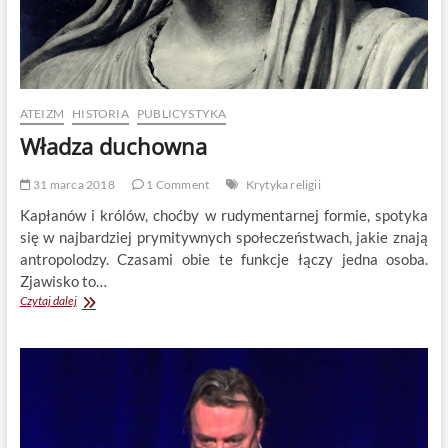
ATEIZM
HISTORIA
PUBLICYSTYKA
Władza duchowna
31 marca 2018
1 Comment
Krytyka religii
Kapłanów i królów, choćby w rudymentarnej formie, spotyka
się w najbardziej prymitywnych społeczeństwach, jakie znają
antropolodzy. Czasami obie te funkcje łączy jedna osoba.
Zjawisko to…
Władza
Czytaj dalej
duchowna