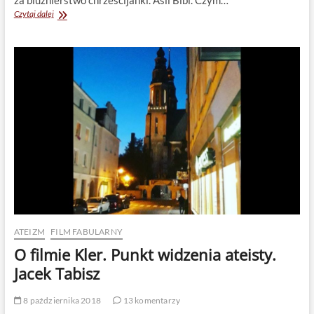
za bluźnierstwo chrześcijanki. Asii Bibi. Czym…
Zwykli
Czytaj dalej
muzułmanie
ATEIZM
FILM FABULARNY
O filmie Kler. Punkt widzenia ateisty.
Jacek Tabisz
8 października 2018
13 komentarzy