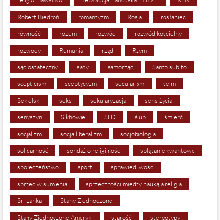
religioznawstwo
Rewolucja francuska 1789 r.
RFN
Robert Biedroń
romantyzm
Rosja
rosłaniec
równość
rozum
rozwód
rozwód kościelny
rozwody
Rumunia
rząd
Rzym
sąd ostateczny
sądy
samorząd
Santo subito
scepticism
sceptycyzm
secularism
sejm
Sekielski
seks
sekularyzacja
sens życia
senyszyn
Sikhowie
SLD
ślub
śmierć
socjalizm
socjalliberalizm
socjobiologia
solidarność
sondaż o religijności
splątanie kwantowe
społeczeństwo
sport
sprawiedliwość
sprzeciw sumienia
sprzeczności między nauką a religią
Sri Lanka
Stany Zjednoczone
Stany Zjednoczone Ameryki
starość
stereotypy