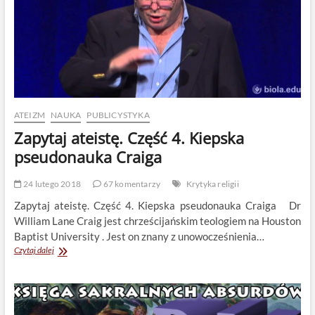
ATEIZM
NAUKA
PUBLICYSTYKA
Zapytaj ateistę. Część 4. Kiepska
pseudonauka Craiga
24 lutego 2018
67 komentarzy
Krytyka religii
Zapytaj ateistę. Część 4. Kiepska pseudonauka Craiga Dr
William Lane Craig jest chrześcijańskim teologiem na Houston
Baptist University . Jest on znany z unowocześnienia…
Zapytaj
Czytaj dalej
ateistę.
Część
4.
Kiepska
pseudonauka