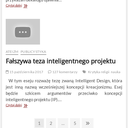
Zapytaj
Czytaj dalej
ateistę.
Część
1:
Dekalog
ATEIZM
PUBLICYSTYKA
Fałszywa teza inteligentnego projektu
15 października 2017
127 komentarzy
Krytyka religii
nauka
W tym eseju rozważę tezę zwaną Intelligent Design, która
jest inną nazwą wcześniejszej koncepcji kreacjonizmu. Esej
będzie szkicem argumentów przeciwko koncepcji
inteligentnego projektu (IP).…
Fałszywa
Czytaj dalej
teza
inteligentnego
Stronicowanie
projektu
Page
Page
Page
Next
1
2
…
5