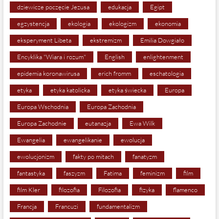
dziewicze poczęcie Jezusa
edukacja
Egipt
egzystencja
ekologia
ekologizm
ekonomia
eksperyment Libeta
ekstremizm
Emilia Dowgiało
Encyklika "Wiara i rozum"
English
enlightenment
epidemia koronawirusa
erich fromm
eschatologia
etyka
etyka katolicka
etyka świecka
Europa
Europa Wschodnia
Europa Zachodnia
Europa Zachodnie
eutanazja
Ewa Wilk
Ewangelia
ewangelikanie
ewolucja
ewolucjonizm
fakty po mitach
fanatyzm
fantastyka
faszyzm
Fatima
feminizm
film
film Kler
filozofia
Filozofia
fizyka
flamenco
Francja
Francuzi
fundamentalizm