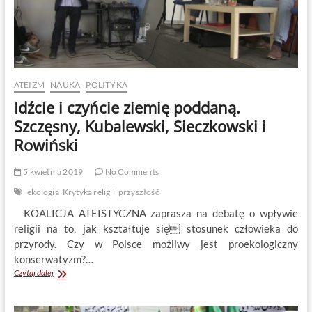
ATEIZM
NAUKA
POLITYKA
Idźcie i czyńcie ziemię poddaną.
Szczęsny, Kubalewski, Sieczkowski i
Rowiński
5 kwietnia 2019
No Comments
ekologia
Krytyka religii
przyszłość
KOALICJA ATEISTYCZNA zaprasza na debatę o wpływie
religii na to, jak kształtuje się stosunek człowieka do
przyrody. Czy w Polsce możliwy jest proekologiczny
konserwatyzm?…
Idźcie
Czytaj dalej
i
czyńcie
ziemię