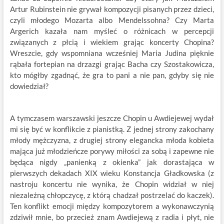
Artur Rubinstein nie grywał kompozycji pisanych przez dzieci,
czyli młodego Mozarta albo Mendelssohna? Czy Marta
Argerich kazała nam myśleć o różnicach w percepcji
związanych z płcią i wiekiem grając koncerty Chopina?
Wreszcie, gdy wspomniana wcześniej Maria Judina pięknie
rąbała fortepian na drzazgi grając Bacha czy Szostakowicza,
kto mógłby zgadnąć, że gra to pani a nie pan, gdyby się nie
dowiedział?
A tymczasem warszawski jeszcze Chopin u Awdiejewej wydał
mi się być w konflikcie z pianistką. Z jednej strony zakochany
młody mężczyzna, z drugiej strony elegancka młoda kobieta
mająca już młodzieńcze porywy miłości za sobą i zapewne nie
będąca nigdy „panienką z okienka” jak dorastająca w
pierwszych dekadach XIX wieku Konstancja Gładkowska (z
nastroju koncertu nie wynika, że Chopin widział w niej
niezależną chłopczycę, z którą chadzał postrzelać do kaczek).
Ten konflikt emocji między kompozytorem a wykonawczynią
zdziwił mnie, bo przecież znam Awdiejewą z radia i płyt, nie