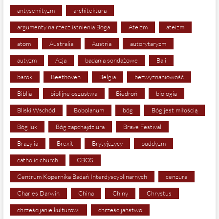
antysemityzm
architektura
argumenty na rzecz istnienia Boga
Ateizm
ateizm
atom
Australia
Austria
autorytaryzm
autyzm
Azja
badania sondażowe
Bali
barok
Beethoven
Belgia
bezwyznaniowość
Biblia
biblijne oszustwa
Biedroń
biologia
Bliski Wschód
Bobolanum
bóg
Bóg jest miłością
Bóg luk
Bóg zapchajdziura
Brave Festival
Brazylia
Brexit
Brytyjczycy
buddyzm
catholic church
CBOS
Centrum Kopernika Badań Interdyscyplinarnych
cenzura
Charles Darwin
China
Chiny
Chrystus
chrześcijanie kulturowi
chrześcijaństwo