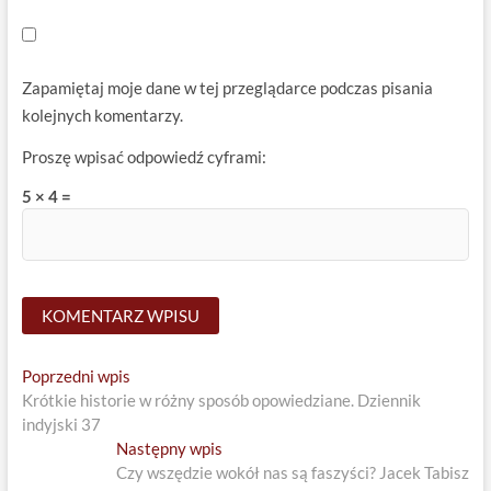
Zapamiętaj moje dane w tej przeglądarce podczas pisania
kolejnych komentarzy.
Proszę wpisać odpowiedź cyframi:
5 × 4 =
Nawigacja
Previous
Poprzedni wpis
post:
Krótkie historie w różny sposób opowiedziane. Dziennik
wpisu
indyjski 37
Next
Następny wpis
post:
Czy wszędzie wokół nas są faszyści? Jacek Tabisz