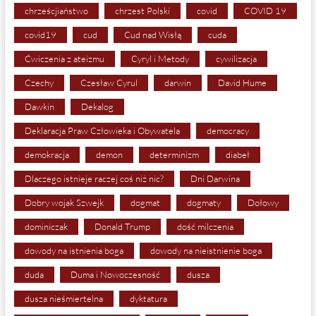
chrześcjiaństwo
chrzest Polski
covid
COVID 19
covid19
cud
Cud nad Wisłą
cuda
Ćwiczenia z ateizmu
Cyryl i Metody
cywilizacja
Czechy
Czesław Cyrul
darwin
David Hume
Dawkin
Dekalog
Deklaracja Praw Człowieka i Obywatela
democracy
demokracja
demon
determinizm
diabeł
Dlaczego istnieje raczej coś niż nic?
Dni Darwina
Dobry wojak Szwejk
dogmat
dogmaty
Dołowy
dominiczak
Donald Trump
dość milczenia
dowody na istnienia boga
dowody na nieistnienie boga
duda
Duma i Nowoczesność
dusza
dusza nieśmiertelna
dyktatura