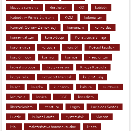
klauzula sumienia
klerykalizm
KO
kobiety
Kobiety w Piśmie Świętym
KOD
kolonializm
Komitet Obrony Demokracji
komunizm
konkordat
konserwatyzm
konstytucja
Konstytucja 3 maja
koronawirus
korupcja
kościół
Kościół katolicki
kościół mocy
kosmici
kosmos
kreacjonizm
królestwo boze
Krytyka religii
Kryzys Kościoła
kryzys religii
Krzysztof Marczak
ks. prof. Salij
ksiądz
książka
kuchanny
kultura
Kurdowie
laicyzacja
lewica
LGBT
liberalizm
libertarianizm
literatura
Logos
Łucja dos Santos
Ludzie
Łukasz Lamża
Łyszczyński
Macron
Mali
małożeństwa homoseksualne
Malta