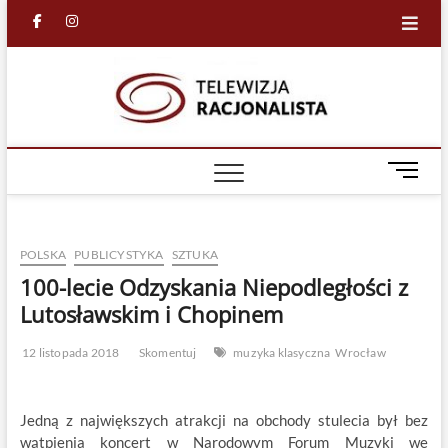
Skip
facebook
in
to
content
Racjona
RACJONALNA
TELEWIZJA
TV
M
e
n
u
POLSKA
PUBLICYSTYKA
SZTUKA
B
u
100-lecie Odzyskania Niepodległości z
t
Lutosławskim i Chopinem
t
o
12 listopada 2018
Skomentuj
muzyka klasyczna
Wrocław
n
Jedną z największych atrakcji na obchody stulecia był bez
wątpienia koncert w Narodowym Forum Muzyki we