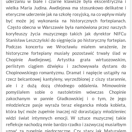
uderzaniu w białe i czarne klawisze była ekscentryczna i
wielka Maria Judina. Awdiejewa ma stosunkowo delikatne i
eteryczne uderzenie jak na szkołę rosyjską, na co wpływ miały
być może jej wykonania na historycznych fortepianach.
Często obecna w Warszawie była namówiona przez naszych
koryfeuszy życia muzycznego takich jak dyrektor NIFCu
Stanisław Leszczyński do sięgnięcia po historyczny fortepian.
Podczas koncertu we Wrocławiu miałem wrażenie, że
historyczne fortepiany musiały pozostawić trwały ślad w
Chopinie Awdiejewej. Artystka grała wirtuozowskim,
perlistym ciągiem dźwięku i zachowywała dystans do
Chopinowskiego romantyzmu. Dramat i napięcie ustąpiły na
rzecz belcantowej kantyleny, wyrzeźbionej z ciszy starannie,
ale i z dużą dozą chłodnego oddalenia. Mimowolnie
pomyślałem sobie o nastoletnim wówczas Chopinie
zakochanym w pannie Gładkowskiej i o tym, że jego
młodzieńcze pasje wyraża teraz elegancka młoda kobieta,
która być może zupełnie inaczej niż dorastający młodzieniec
widzi świat intymnych emocji. W sztuce muzycznej takie
refleksje nachodzą mnie bardzo rzadko i zazwyczaj musiałbym
uznać za zupełnie niedorzeczne. Czy stary jak Matuzalem