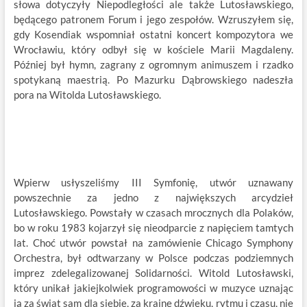
słowa dotyczyły Niepodległości ale także Lutosławskiego,
będącego patronem Forum i jego zespołów. Wzruszyłem się,
gdy Kosendiak wspomniał ostatni koncert kompozytora we
Wrocławiu, który odbył się w kościele Marii Magdaleny.
Później był hymn, zagrany z ogromnym animuszem i rzadko
spotykaną maestrią. Po Mazurku Dąbrowskiego nadeszła
pora na Witolda Lutosławskiego.
Wpierw usłyszeliśmy III Symfonię, utwór uznawany
powszechnie za jedno z największych arcydzieł
Lutosławskiego. Powstały w czasach mrocznych dla Polaków,
bo w roku 1983 kojarzył się nieodparcie z napięciem tamtych
lat. Choć utwór powstał na zamówienie Chicago Symphony
Orchestra, był odtwarzany w Polsce podczas podziemnych
imprez zdelegalizowanej Solidarności. Witold Lutosławski,
który unikał jakiejkolwiek programowości w muzyce uznając
ją za świat sam dla siebie, za krainę dźwięku, rytmu i czasu, nie