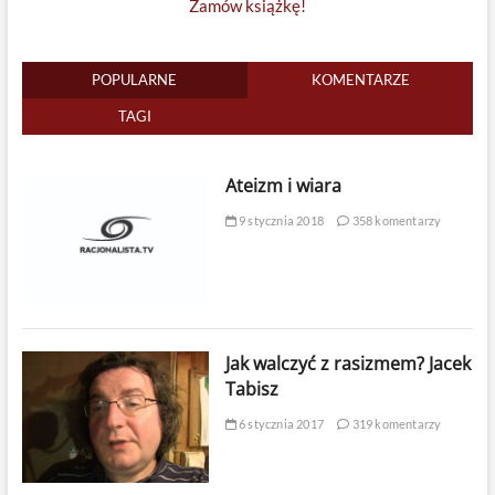
Zamów książkę!
POPULARNE
KOMENTARZE
TAGI
Ateizm i wiara
9 stycznia 2018
358 komentarzy
Jak walczyć z rasizmem? Jacek
Tabisz
6 stycznia 2017
319 komentarzy