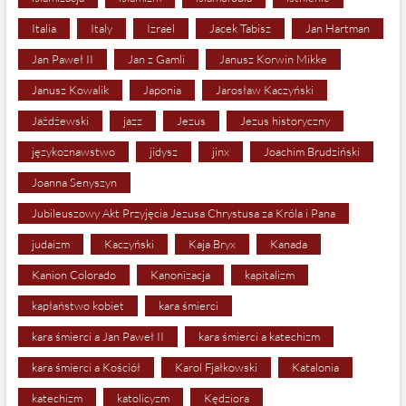
Italia
Italy
Izrael
Jacek Tabisz
Jan Hartman
Jan Paweł II
Jan z Gamli
Janusz Korwin Mikke
Janusz Kowalik
Japonia
Jarosław Kaczyński
Jażdżewski
jazz
Jezus
Jezus historyczny
językoznawstwo
jidysz
jinx
Joachim Brudziński
Joanna Senyszyn
Jubileuszowy Akt Przyjęcia Jezusa Chrystusa za Króla i Pana
judaizm
Kaczyński
Kaja Bryx
Kanada
Kanion Colorado
Kanonizacja
kapitalizm
kapłaństwo kobiet
kara śmierci
kara śmierci a Jan Paweł II
kara śmierci a katechizm
kara śmierci a Kościół
Karol Fjałkowski
Katalonia
katechizm
katolicyzm
Kędziora