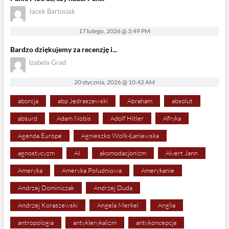
Jacek Bartosiak
17 lutego, 2026 @ 3:49 PM
Bardzo dziękujemy za recenzję i...
Izabela Grad
20 stycznia, 2026 @ 10:42 AM
aborcja
abp Jędraszewski
Abraham
absolut
absurd
Adam Nobis
Adolf Hitler
Afryka
Agenda Europe
Agnieszko Wołk-Łaniewska
agnostycyzm
AI
akomodacjonizm
Alvert Jann
Ameryka
Ameryka Południowa
Amerykanie
Andrzej Dominiczak
Andrzej Duda
Andrzej Koraszewski
Angela Merkel
Anglia
antropologia
antyklerykalizm
antykoncepcja