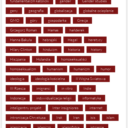
fundamentalizm katolicki
gender
Gender studies
geny
geografia
globalizacja
globalne ocieplenie
GMO
góry
gospodarka
Grecja
Grzegorz Roman
Hamas
hańderek
Hanna Bakuła
hebrajski
Hegel
heretycy
Hilary Clinton
hinduizm
historia
history
Hiszpania
Holandia
homoseksualiści
homoseksualizm
humanism
humanizm
humor
ideologia
ideologia kościelna
II Wojna Światowa
III Rzesza
imigranci
in vitro
Indie
Indonezja
indywidualizacja religii
informatyka
inteligentny projekt
Inter insigniores
internet
intronizacja Chrystusa
Irak
Iran
isis
islam
islamizacja
islamizm
islamofobia
istnienie