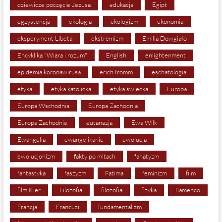
dziewicze poczęcie Jezusa
edukacja
Egipt
egzystencja
ekologia
ekologizm
ekonomia
eksperyment Libeta
ekstremizm
Emilia Dowgiało
Encyklika "Wiara i rozum"
English
enlightenment
epidemia koronawirusa
erich fromm
eschatologia
etyka
etyka katolicka
etyka świecka
Europa
Europa Wschodnia
Europa Zachodnia
Europa Zachodnie
eutanazja
Ewa Wilk
Ewangelia
ewangelikanie
ewolucja
ewolucjonizm
fakty po mitach
fanatyzm
fantastyka
faszyzm
Fatima
feminizm
film
film Kler
Filozofia
filozofia
fizyka
flamenco
Francja
Francuzi
fundamentalizm