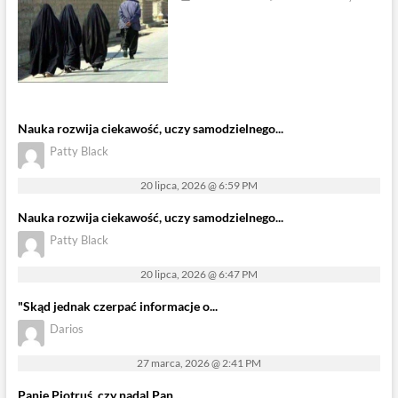
Nauka rozwija ciekawość, uczy samodzielnego...
Patty Black
20 lipca, 2026 @ 6:59 PM
Nauka rozwija ciekawość, uczy samodzielnego...
Patty Black
20 lipca, 2026 @ 6:47 PM
"Skąd jednak czerpać informacje o...
Darios
27 marca, 2026 @ 2:41 PM
Panie Piotruś, czy nadal Pan...