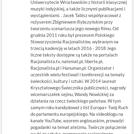
Uniwersytecie Wrocławskim z historii klasycznej
muzyki indyjskiej, a także licznymi publikacjami i
wystąpieniami. . Jacek Tabisz współpracował z
reżyserem Zbigniewem Rybczyńskim przy
tworzeniu scenariusza jego nowego filmu. Od
grudnia 2011 roku był prezesem Polskiego
Stowarzyszenia Racjonalistów, wybranym na
trzecią kadencję w latach 2016 - 2018 Jego
liczne teksty dostępne są także na portalach
Racjonalista.tv, natemat.pl, liberte.pl,
Racjonalista.pl i Hanuman.pl. Organizator i
uczestnik wielu festiwali i konferencji na tematy
świeckości, kultury i sztuki. W 2014 laureat
Kryształowego Świecznika publiczności, nagrody
wicemarszałek sejmu, Wandy Nowickiej za
działania na rzecz świeckiego państwa. W tym
samym roku kandydował z list Europa+ Twój Ruch
do parlamentu europejskiego. Na videoblogu na
kanale YouTube, wzorem anglosaskim, prowadzi
pogadanki na temat ateizmu. Twórcze połączenie
nauki ze sztuką, promowanie racjonalnego