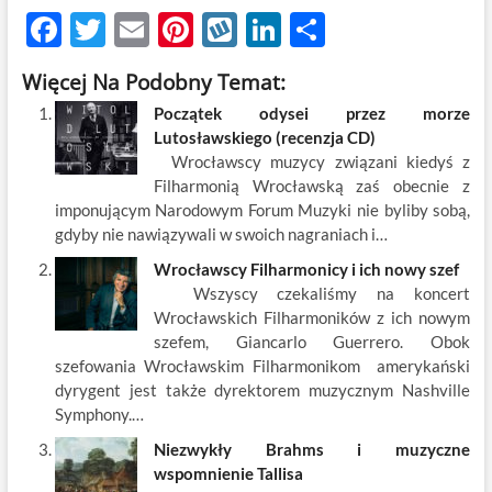
F
T
E
Pi
W
Li
S
ac
w
m
nt
y
n
h
Więcej Na Podobny Temat:
e
itt
ail
er
k
k
ar
Początek odysei przez morze
b
er
es
o
e
e
Lutosławskiego (recenzja CD)
o
t
p
dI
Wrocławscy muzycy związani kiedyś z
Filharmonią Wrocławską zaś obecnie z
o
n
imponującym Narodowym Forum Muzyki nie byliby sobą,
k
gdyby nie nawiązywali w swoich nagraniach i…
Wrocławscy Filharmonicy i ich nowy szef
Wszyscy czekaliśmy na koncert
Wrocławskich Filharmoników z ich nowym
szefem, Giancarlo Guerrero. Obok
szefowania Wrocławskim Filharmonikom amerykański
dyrygent jest także dyrektorem muzycznym Nashville
Symphony.…
Niezwykły Brahms i muzyczne
wspomnienie Tallisa