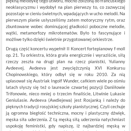
piękną melodykę tego utworu, mocno zbliżoną do francuskiego
neoklasycyzmu i wydobył na plan pierwszy to, co zazwyczaj
pozostaje w cieniu świetnych, wpadających w ucho melodii. Na
pierwszym planie usłyszeliśmy zatem motoryczny rytm, oraz
zbuntowane wobec dominującej gładkości poboczne melodie,
wątki, metamorfozy mikrotematów. Było to fascynujące i
możliwe tylko dzięki świetnie przygotowanej orkiestrze.
Drugą część koncertu wypełnił II Koncert fortepianowy f-moll
op. 21. Tu orkiestra, która grała energicznie i wyraziście, siłą
rzeczy zeszła na drugi plan na rzecz pianistki, Yulianny
Avdeevej. Avdeeva jest zwyciężczynią XVI Konkursu
Chopinowskiego, który odbył się w roku 2010. Za nią
uplasował się Austriak Ingolf Wunder, całkiem wiele po ośmiu
latach słyszy się też o laureacie czwartej pozycji Daniiłowie
Trifonowie, nieco mniej o trzecim finaliście, Litwinie Lukasie
Geniušasie. Avdeeva (Awdiejewa) jest Rosjanką i należy do
pięknych tradycji rosyjskiej szkoły pianistycznej. Czyli cechuje
ją ogromna biegłość techniczna, mocny i plastyczny dźwięk,
męska siła uderzenia. Z tą męską siłą uderzenia natychmiast
uspokoję feministki, gdy napiszę, iż najbardziej męską w