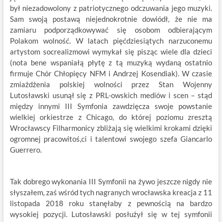
był niezadowolony z patriotycznego odczuwania jego muzyki.
Sam swoją postawą niejednokrotnie dowiódł, że nie ma
zamiaru podporządkowywać się osobom odbierającym
Polakom wolność. W latach pięćdziesiątych narzuconemu
artystom socrealizmowi wymykał się pisząc wiele dla dzieci
(nota bene wspaniałą płytę z tą muzyką wydaną ostatnio
firmuje Chór Chłopięcy NFM i Andrzej Kosendiak). W czasie
zmiażdżenia polskiej wolności przez Stan Wojenny
Lutosławski usunął się z PRL-owskich mediów i scen – stąd
między innymi III Symfonia zawdzięcza swoje powstanie
wielkiej orkiestrze z Chicago, do której poziomu zresztą
Wrocławscy Filharmonicy zbliżają się wielkimi krokami dzięki
ogromnej pracowitoś,ci i talentowi swojego szefa Giancarlo
Guerrero.
Tak dobrego wykonania III Symfonii na żywo jeszcze nigdy nie
słyszałem, zaś wśród tych nagranych wrocławska kreacja z 11
listopada 2018 roku stanęłaby z pewnością na bardzo
wysokiej pozycji. Lutosławski posłużył się w tej symfonii