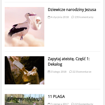
Dziewicze narodziny Jezusa
4 stycznia 2018
235 komentarzy
Zapytaj ateistę. Część 1:
Dekalog
3 lutego 2018
223 komentarze
11 PLAGA
7 czerwca 2017
221 komentarzy