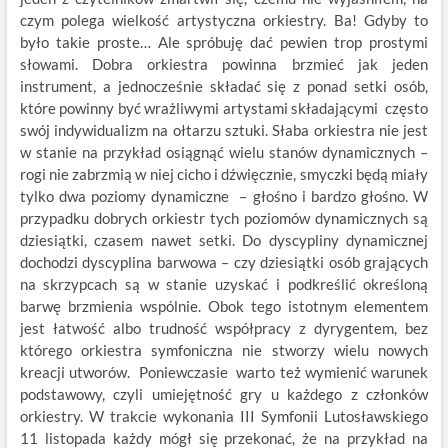
czym polega wielkość artystyczna orkiestry. Ba! Gdyby to
było takie proste… Ale spróbuję dać pewien trop prostymi
słowami. Dobra orkiestra powinna brzmieć jak jeden
instrument, a jednocześnie składać się z ponad setki osób,
które powinny być wrażliwymi artystami składającymi często
swój indywidualizm na ołtarzu sztuki. Słaba orkiestra nie jest
w stanie na przykład osiągnąć wielu stanów dynamicznych –
rogi nie zabrzmią w niej cicho i dźwięcznie, smyczki będą miały
tylko dwa poziomy dynamiczne – głośno i bardzo głośno. W
przypadku dobrych orkiestr tych poziomów dynamicznych są
dziesiątki, czasem nawet setki. Do dyscypliny dynamicznej
dochodzi dyscyplina barwowa – czy dziesiątki osób grających
na skrzypcach są w stanie uzyskać i podkreślić określoną
barwę brzmienia wspólnie. Obok tego istotnym elementem
jest łatwość albo trudność współpracy z dyrygentem, bez
którego orkiestra symfoniczna nie stworzy wielu nowych
kreacji utworów. Poniewczasie warto też wymienić warunek
podstawowy, czyli umiejętność gry u każdego z członków
orkiestry. W trakcie wykonania III Symfonii Lutosławskiego
11 listopada każdy mógł się przekonać, że na przykład na