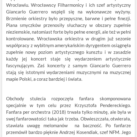
Wrocławiu. Wrocławscy Filharmonicy i ich szef artystyczny
Giancarlo Guerrero wspięli się na wykonawcze wyżyny.
Brzmienie orkiestry było przepyszne, barwne i pełne finezji.
Piana smyczków przenosiły słuchaczy w obszary zupełnie
nieziemskie, natomiast forte było pełne energii, ale też w pełni
kontrolowane. Wrocławska orkiestra w drugim już sezonie
współpracy z wybitnym amerykańskim dyrygentem osiągnęła
zupełnie nowy poziom artystycznego kunsztu i w zasadzie
każdy jej koncert staje się wydarzeniem artystycznie
fascynującym. Zaś koncerty z samym Giancarlo Guerrero
stają się istotnymi wydarzeniami muzycznymi na muzycznej
mapie Polski, a coraz bardziej i świata.
Obchody stulecia rozpoczęła fanfara skomponowana
specjalnie w tym celu przez Krzysztofa Pendereckiego.
Fanfara per orchestra (2018) trwała tylko minutę, ale była w
swej fanfarowatości taka jak trzeba. Obwieszczała, otwierała,
stawiała uwagę melomanów na baczność. Po fanfarze
przemówił bardzo pięknie Andrzej Kosendiak, szef NFM. Jego