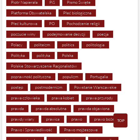
Piotr Napierała
PiS
Pismo Święte
Platforma Obywatelska
Płeć biologiczna
Płeć kulturowa
PO
Pochodzenie religii
poczucie winy
podejmowanie decyzji
poezja
Polacy
politeizm
politics
politologia
Polityka
polityka
Polska
Polskie Stowarzyszenie Racjonalistów
poprawność polityczna
populizm
Portugalia
postęp
postmodernizm
Powstanie Warszawskie
prawa człowieka
prawa kobiet
prawa przyrody
prawda
prawda absolutna
prawda objawiona
prawdy wiary
prawica
prawo
prawo boże
TOP
Prawo i Sprawiedliwość
Prawo mojżeszowe