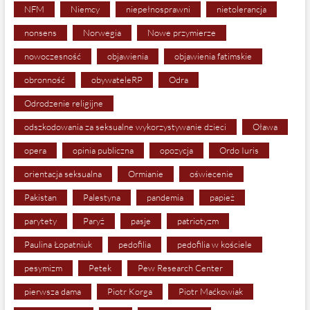
NFM
Niemcy
niepełnosprawni
nietolerancja
nonsens
Norwegia
Nowe przymierze
nowoczesność
objawienia
objawienia fatimskie
obronność
obywateleRP
Odra
Odrodzenie religijne
odszkodowania za seksualne wykorzystywanie dzieci
Oława
opera
opinia publiczna
opozycja
Ordo Iuris
orientacja seksualna
Ormianie
oświecenie
Pakistan
Palestyna
pandemia
papież
parytety
Paryż
pasje
patriotyzm
Paulina Łopatniuk
pedofilia
pedofilia w kościele
pesymizm
Petek
Pew Research Center
pierwsza dama
Piotr Korga
Piotr Maćkowiak