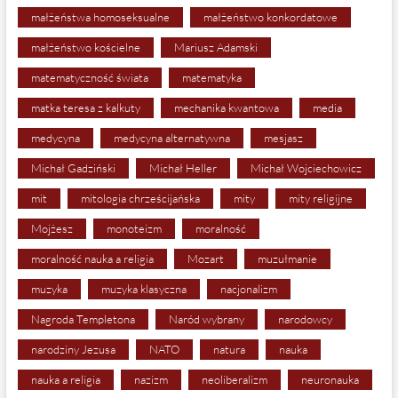
małżeństwa homoseksualne
małżeństwo konkordatowe
małżeństwo kościelne
Mariusz Adamski
matematyczność świata
matematyka
matka teresa z kalkuty
mechanika kwantowa
media
medycyna
medycyna alternatywna
mesjasz
Michał Gadziński
Michał Heller
Michał Wojciechowicz
mit
mitologia chrześcijańska
mity
mity religijne
Mojżesz
monoteizm
moralność
moralność nauka a religia
Mozart
muzułmanie
muzyka
muzyka klasyczna
nacjonalizm
Nagroda Templetona
Naród wybrany
narodowcy
narodziny Jezusa
NATO
natura
nauka
nauka a religia
nazizm
neoliberalizm
neuronauka