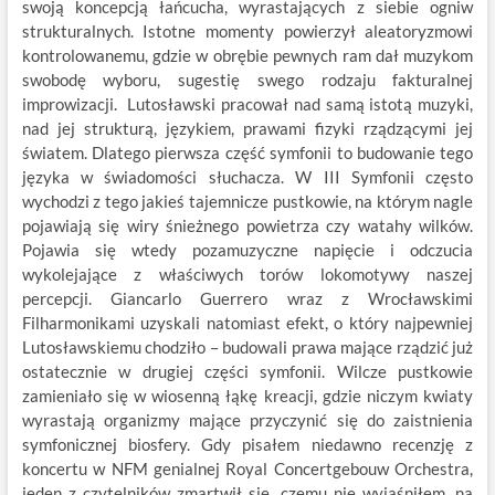
swoją koncepcją łańcucha, wyrastających z siebie ogniw
strukturalnych. Istotne momenty powierzył aleatoryzmowi
kontrolowanemu, gdzie w obrębie pewnych ram dał muzykom
swobodę wyboru, sugestię swego rodzaju fakturalnej
improwizacji. Lutosławski pracował nad samą istotą muzyki,
nad jej strukturą, językiem, prawami fizyki rządzącymi jej
światem. Dlatego pierwsza część symfonii to budowanie tego
języka w świadomości słuchacza. W III Symfonii często
wychodzi z tego jakieś tajemnicze pustkowie, na którym nagle
pojawiają się wiry śnieżnego powietrza czy watahy wilków.
Pojawia się wtedy pozamuzyczne napięcie i odczucia
wykolejające z właściwych torów lokomotywy naszej
percepcji. Giancarlo Guerrero wraz z Wrocławskimi
Filharmonikami uzyskali natomiast efekt, o który najpewniej
Lutosławskiemu chodziło – budowali prawa mające rządzić już
ostatecznie w drugiej części symfonii. Wilcze pustkowie
zamieniało się w wiosenną łąkę kreacji, gdzie niczym kwiaty
wyrastają organizmy mające przyczynić się do zaistnienia
symfonicznej biosfery. Gdy pisałem niedawno recenzję z
koncertu w NFM genialnej Royal Concertgebouw Orchestra,
jeden z czytelników zmartwił się, czemu nie wyjaśniłem, na