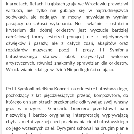
klarnetach, fletach i trąbkach grają we Wrocławiu prawdziwi
wirtuozi, nie tylko nie gubiący się w najtrudniejszych
solówkach, ale nadający im mocny indywidualny wymiar
pasujący do całości wykonania. No i właśnie – ostatnim
kryterium dla dobrej orkiestry jest wyczucie bardziej
całościowej formy, estetyki płynącej nie z pojedynczych
dźwięków i pasaży, ale z całych zdań, akapitów oraz
rozdziałów muzycznej poezji i prozy. III Symfonia
Lutosławskiego stanowi, obok oczywistych walorów
artystycznych, również znakomity sprawdzian dla orkiestry.
Wrocławianie zdali go w Dzień Niepodległości celująco.
Po III Symfonii mieliśmy Koncert na orkiestrę Lutosławskiego,
pochodzący z lat pięćdziesiątych przebój kompozytora, do
którego on sam stracił przekonanie odkrywając swój własny
głos w muzyce. Giancarlo Guerrero przedstawił nam
niezwykłą i bardzo oryginalną interpretację wypływającą
chyba z metafizycznej chęci przekonania cieni Lutosławskiego
do jego wczesnych dzieł. Dyrygent schował na drugim planie