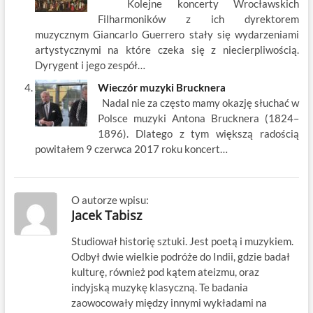
Kolejne koncerty Wrocławskich
Filharmoników z ich dyrektorem
muzycznym Giancarlo Guerrero stały się wydarzeniami
artystycznymi na które czeka się z niecierpliwością.
Dyrygent i jego zespół…
Wieczór muzyki Brucknera
Nadal nie za często mamy okazję słuchać w
Polsce muzyki Antona Brucknera (1824–
1896). Dlatego z tym większą radością
powitałem 9 czerwca 2017 roku koncert…
O autorze wpisu:
Jacek Tabisz
Studiował historię sztuki. Jest poetą i muzykiem.
Odbył dwie wielkie podróże do Indii, gdzie badał
kulturę, również pod kątem ateizmu, oraz
indyjską muzykę klasyczną. Te badania
zaowocowały między innymi wykładami na