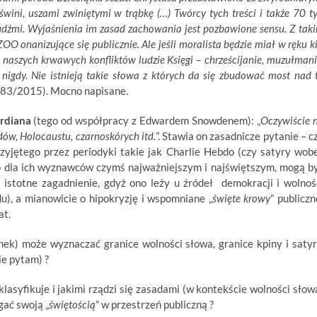
świni, uszami zwiniętymi w trąbkę (…) Twórcy tych treści i także 70 ty
udźmi. Wyjaśnienia im zasad zachowania jest pozbawione sensu. Z tak
 onanizujące się publicznie. Ale jeśli moralista będzie miał w ręku ki
naszych krwawych konfliktów ludzie Księgi – chrześcijanie, muzułmani
nigdy. Nie istnieją takie słowa z których da się zbudować most nad 
83/2015). Mocno napisane.
rdiana
(tego od współpracy z Edwardem Snowdenem): „
Oczywiście 
dów, Holocaustu, czarnoskórych itd.
”. Stawia on zasadnicze pytanie – c
rzyjętego przez periodyki takie jak Charlie Hebdo (czy satyry wob
 dla ich wyznawców czymś najważniejszym i najświętszym, mogą b
 istotne zagadnienie, gdyż ono leży u źródeł demokracji i wolnoś
), a mianowicie o hipokryzję i wspomniane „
święte krowy
” publiczn
at.
łanek) może wyznaczać granice wolności słowa, granice kpiny i satyr
ie pytam) ?
klasyfikuje i jakimi rządzi się zasadami (w kontekście wolności słow
gać swoją „
świętością
” w przestrzeń publiczną ?