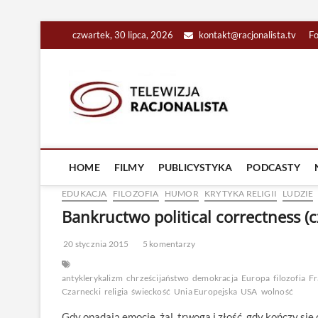
Skip
czwartek, 30 lipca, 2026
kontakt@racjonalista.tv
F
to
content
Racjona
RACJONALNA TELEW
HOME
FILMY
PUBLICYSTYKA
PODCASTY
EDUKACJA
FILOZOFIA
HUMOR
KRYTYKA RELIGII
LUDZIE
Bankructwo political correctness (
20 stycznia 2015
5 komentarzy
antyklerykalizm
chrześcijaństwo
demokracja
Europa
filozofia
Fr
Czarnecki
religia
świeckość
Unia Europejska
USA
wolność
Gdy opadają emocje, żal, trwoga i złość, gdy kończy si