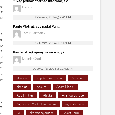
"Skąd jednak czerpać informacje o...
ie
Darios
 z
ne
27 marca, 2026 @ 2:41 PM
Panie Piotruś, czy nadal Pan...
Jacek Bartosiak
ie
o,
17 lutego, 2026 @ 3:49 PM
ub
ta
Bardzo dziękujemy za recenzję i...
ie
Izabela Grad
 w
ci
20 stycznia, 2026 @ 10:42 AM
 z
aborcja
abp Jędraszewski
Abraham
ów
absolut
absurd
Adam Nobis
ka
Adolf Hitler
Afryka
Agenda Europe
ły
Agnieszko Wołk-Łaniewska
agnostycyzm
we
al
AI
akomodacjonizm
Alvert Jann