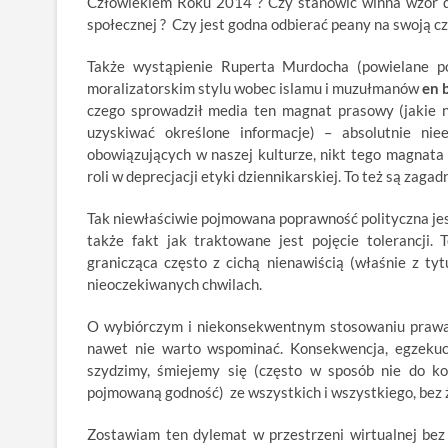
Człowiekiem Roku 2014 ? Czy stanowić winna wzór do
społecznej ? Czy jest godna odbierać peany na swoją cz
Także wystąpienie Ruperta Murdocha (powielane p
moralizatorskim stylu wobec islamu i muzułmanów
en 
czego sprowadził media ten magnat prasowy (jakie na
uzyskiwać określone informacje) – absolutnie n
obowiązujących w naszej kulturze, nikt tego magnata 
roli w deprecjacji etyki dziennikarskiej. To też są zag
Tak niewłaściwie pojmowana poprawność polityczna jes
także fakt jak traktowane jest pojęcie tolerancji. 
granicząca często z cichą nienawiścią (właśnie z ty
nieoczekiwanych chwilach.
O wybiórczym i niekonsekwentnym stosowaniu prawa,
nawet nie warto wspominać. Konsekwencja, egzekucj
szydzimy, śmiejemy się (często w sposób nie do k
pojmowaną godność) ze wszystkich i wszystkiego, bez ż
Zostawiam ten dylemat w przestrzeni wirtualnej bez 