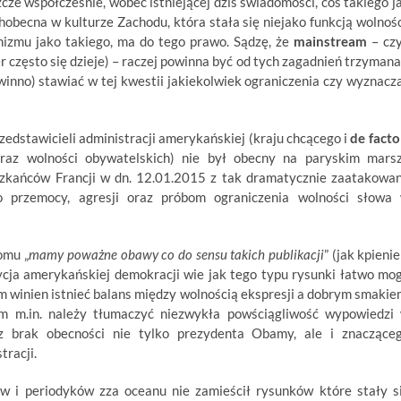
szcze współcześnie, wobec istniejącej dziś świadomości, coś takiego j
hobecna w kulturze Zachodu, która stała się niejako funkcją wolnośc
izmu jako takiego, ma do tego prawo. Sądzę, że
mainstream
– czy
er często się dzieje) – raczej powinna być od tych zagadnień trzymana
winno) stawiać w tej kwestii jakiekolwiek ograniczenia czy wyznacz
zedstawicieli administracji amerykańskiej (kraju chcącego i
de facto
raz wolności obywatelskich) nie był obecny na paryskim mars
eszkańców Francji w dn. 12.01.2015 z tak dramatycznie zaatakowa
o przemocy, agresji oraz próbom ograniczenia wolności słowa
omu „
mamy poważne obawy co do sensu takich publikacji
” (jak kpienie
dycja amerykańskiej demokracji wie jak tego typu rysunki łatwo mo
iem winien istnieć balans między wolnością ekspresji a dobrym smakie
ym m.in. należy tłumaczyć niezwykła powściągliwość wypowiedzi
z brak obecności nie tylko prezydenta Obamy, ale i znaczące
tracji.
ów i periodyków zza oceanu nie zamieścił rysunków które stały s