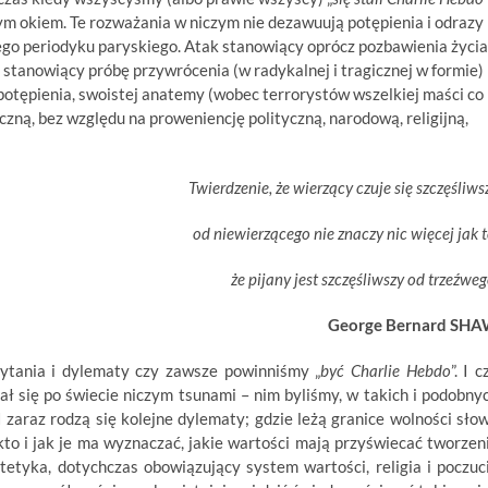
ym okiem. Te rozważania w niczym nie dezawuują potępienia i odrazy
ego periodyku paryskiego. Atak stanowiący oprócz pozbawienia życia
 stanowiący próbę przywrócenia (w radykalnej i tragicznej w formie)
, potępienia, swoistej anatemy (wobec terrorystów wszelkiej maści co
zną, bez względu na proweniencję polityczną, narodową, religijną,
Twierdzenie, że wierzący czuje się szczęśliws
od niewierzącego nie znaczy nic więcej jak t
że pijany jest szczęśliwszy od trzeźweg
George Bernard SH
pytania i dylematy czy zawsze powinniśmy „
być Charlie Hebdo
”. I c
ał się po świecie niczym tsunami – nim byliśmy, w takich i podobny
I zaraz rodzą się kolejne dylematy; gdzie leżą granice wolności sło
 kto i jak je ma wyznaczać, jakie wartości mają przyświecać tworzen
etyka, dotychczas obowiązujący system wartości, religia i poczuc