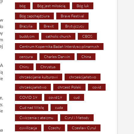
ji
bóg
Bóg jest miłością
Bóg luk
Bóg zapchajdziura
Brave Festival
 w
do
Brazylia
Brexit
Brytyjczycy
by
buddyzm
catholic church
CBOS
rm
ej
Centrum Kopernika Badań Interdyscyplinarnych
cenzura
Charles Darwin
China
 A
Chiny
Chrystus
ią
chrześcijanie kulturowi
chrześcijaństwo
ie
chrześcjiaństwo
chrzest Polski
covid
e,
COVID 19
covid19
cud
y,
Cud nad Wisłą
cuda
ie
Ćwiczenia z ateizmu
Cyryl i Metody
cywilizacja
Czechy
Czesław Cyrul
na