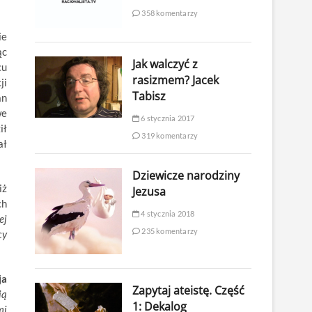
358 komentarzy
ie
ąc
Jak walczyć z
cu
rasizmem? Jacek
ji
Tabisz
an
we
6 stycznia 2017
ił
319 komentarzy
ał
Dziewicze narodziny
iż
Jezusa
ch
4 stycznia 2018
ej
235 komentarzy
cy
ja
Zapytaj ateistę. Część
ią
1: Dekalog
mi