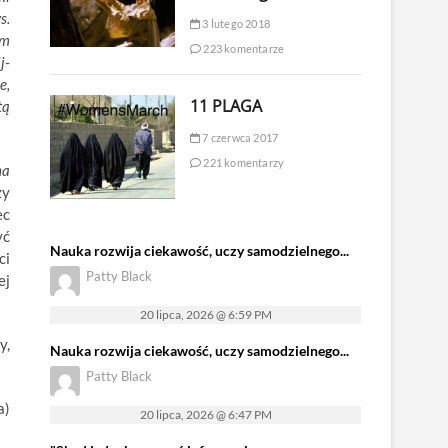
s.
3 lutego 2018
im
223 komentarze
j-
e,
11 PLAGA
tą
7 czerwca 2017
221 komentarzy
na
zy
ec
yć
Nauka rozwija ciekawość, uczy samodzielnego...
ci
Patty Black
ej
20 lipca, 2026 @ 6:59 PM
y,
Nauka rozwija ciekawość, uczy samodzielnego...
Patty Black
a)
20 lipca, 2026 @ 6:47 PM