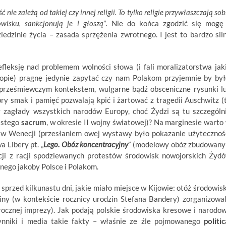
 nie zależą od takiej czy innej religii. To tylko religie przywłaszczają sob
isku, sankcjonują je i głoszą
”
.
Nie do końca zgodzić się mogę
dzinie życia – zasada sprzężenia zwrotnego. I jest to bardzo sil
leksję nad problemem wolności słowa (i fali moralizatorstwa jak
opie) pragnę jedynie zapytać czy nam Polakom przyjemnie by był
prześmiewczym kontekstem, wulgarne bądź obsceniczne rysunki l
y smak i pamięć pozwalają kpić i żartować z tragedii Auschwitz (
 zagłady wszystkich narodów Europy, choć Żydzi są tu szczególn
istego
sacrum
, w okresie II wojny światowej)? Na marginesie warto
 w Wenecji (przesłaniem owej wystawy było pokazanie użytecznoś
 Libery pt. „
Lego. Obóz koncentracyjny
” (modelowy obóz zbudowany
cji z racji spodziewanych protestów środowisk nowojorskich Żyd
ego jakoby Polsce i Polakom.
przed kilkunastu dni, jakie miało miejsce w Kijowie: otóż środowis
ainy (w kontekście rocznicy urodzin Stefana Bandery) zorganizowa
rocznej imprezy). Jak podają polskie środowiska kresowe i narodo
czynniki i media takie fakty – właśnie ze źle pojmowanego
politic