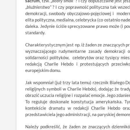
sacrum
, tzw. „
dobry smak
” ? I czy dopuszczalne jest je
„
bluźnierstwo
” ? I czy poprawność polityczna tak wszec
demokracji, swobody obyczajowo-pojęciowej i modern
elita polityczna, medialna, celebrycka (co ostatnio nad
daleka. Jedynie ściśle sprecyzowane prawo może (i po
standardy.
Charakterystycznym jest np. iż żaden ze znaczących pr
wyznaczającego rudymentarne zasady demokracji o
solidarności polityków, celebrytów oraz tysięcy mi
redakcją Charlie Hebdo i protestujących przeciwk
europejskim domu.
Jak wspomniał (już trzy lata temu) rzecznik Białego D
religijnych symboli w Charlie Hebdo), dodając że tra
obrazić uczucia religijne i rozpalać emocje. Jego zdan
To reguluje doskonale konstytucja amerykańska. T
kontekście dramatu w redakcji Charlie Hebdo ora
przedstawiciela jego administracji, na paryskiej demons
Należy podkreślić, że żaden ze znaczących dziennik