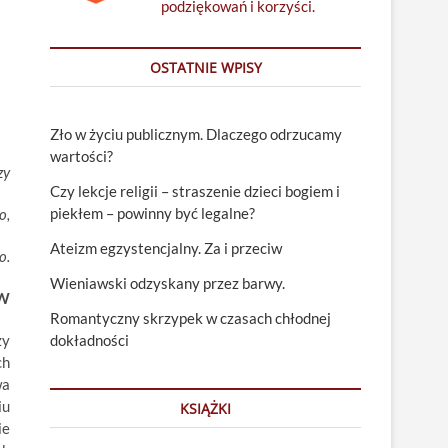
podziękowań i korzyści.
OSTATNIE WPISY
Zło w życiu publicznym. Dlaczego odrzucamy
wartości?
zy
Czy lekcje religii – straszenie dzieci bogiem i
piekłem – powinny być legalne?
o,
Ateizm egzystencjalny. Za i przeciw
o.
Wieniawski odzyskany przez barwy.
AW
Romantyczny skrzypek w czasach chłodnej
zy
dokładności
ch
wa
iu
KSIĄŻKI
ie