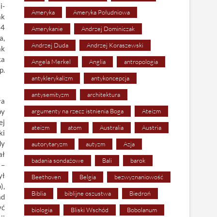
i-
Ameryka
Ameryka Południowa
ak
14
Amerykanie
Andrzej Dominiczak
a,
Andrzej Duda
Andrzej Koraszewski
ak
ka
Angela Merkel
Anglia
antropologia
p.
antyklerykalizm
antykoncepcja
antysemityzm
architektura
ła
by
argumenty na rzecz istnienia Boga
Ateizm
ej
ateizm
atom
Australia
Austria
ki
dy
autorytaryzm
autyzm
Azja
ał
badania sondażowe
Bali
barok
 –
ył
Beethoven
Belgia
bezwyznaniowość
),
Biblia
biblijne oszustwa
Biedroń
ad
yć
biologia
Bliski Wschód
Bobolanum