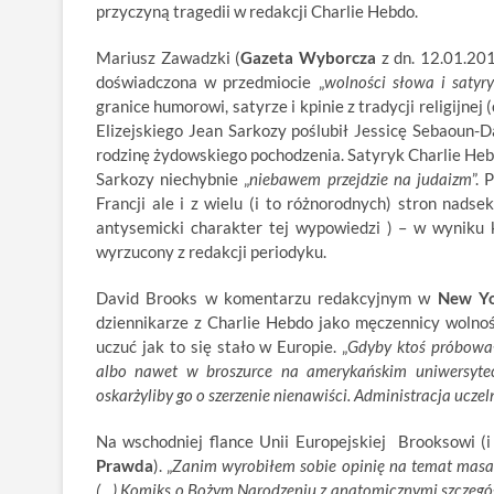
przyczyną tragedii w redakcji Charlie Hebdo.
Mariusz Zawadzki (
Gazeta Wyborcza
z dn. 12.01.201
doświadczona w przedmiocie „
wolności słowa i satyr
granice humorowi, satyrze i kpinie z tradycji religijne
Elizejskiego Jean Sarkozy poślubił Jessicę Sebaoun-D
rodzinę żydowskiego pochodzenia. Satyryk Charlie Hebd
Sarkozy niechybnie „
niebawem przejdzie na judaizm
”.
Francji ale i z wielu (i to różnorodnych) stron nads
antysemicki charakter tej wypowiedzi ) – w wyniku 
wyrzucony z redakcji periodyku.
David Brooks w komentarzu redakcyjnym w
New Yo
dziennikarze z Charlie Hebdo jako męczennicy wolnoś
uczuć jak to się stało w Europie. „
Gdyby ktoś próbował
albo nawet w broszurce na amerykańskim uniwersytec
oskarżyliby go o szerzenie nienawiści. Administracja ucze
Na wschodniej flance Unii Europejskiej Brooksowi (i
Prawda
). „
Zanim wyrobiłem sobie opinię na temat masak
(…) Komiks o Bożym Narodzeniu z anatomicznymi szczegó