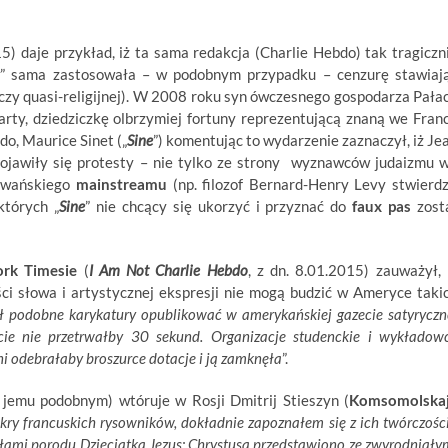
5) daje przykład, iż ta sama redakcja (Charlie Hebdo) tak tragiczn
y
” sama zastosowała – w podobnym przypadku – cenzurę stawiaj
j (czy quasi-religijnej). W 2008 roku syn ówczesnego gospodarza Pała
arty, dziedziczkę olbrzymiej fortuny reprezentującą znaną we Franc
o, Maurice Sinet („
Sine
”) komentując to wydarzenie zaznaczył, iż Je
 Pojawiły się protesty – nie tylko ze strony wyznawców judaizmu 
ekwańskiego
mainstreamu
(np. filozof Bernard-Henry Levy stwierdz
których „
Sine
” nie chcący się ukorzyć i przyznać do
faux pas
zost
rk Timesie
(
I Am Not Charlie Hebdo
, z dn. 8.01.2015) zauważył, 
ci słowa i artystycznej ekspresji nie mogą budzić w Ameryce taki
 podobne karykatury opublikować w amerykańskiej gazecie satyryczn
ie nie przetrwałby 30 sekund. Organizacje studenckie i wykładow
lni odebrałaby broszurce dotacje i ją zamknęła
”.
 jemu podobnym) wtóruje w Rosji Dmitrij Stieszyn (
Komsomolska
ry francuskich rysowników, dokładnie zapoznałem się z ich twórczośc
łami porodu Dzieciątka Jezus:
Chrystusa przedstawiono ze zwyrodniały