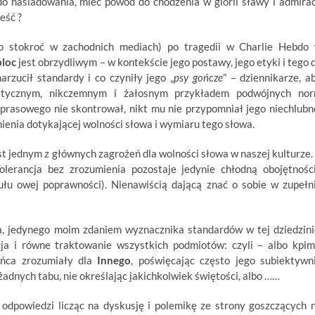
 naśladowania, mieć powód do chodzenia w glorii sławy i admirac
eść ?
o stokroć w zachodnich mediach) po tragedii w Charlie Hebdo
bloc
jest obrzydliwym – w kontekście jego postawy, jego etyki i tego 
rzucił standardy i co czyniły jego „
psy gończe
” – dziennikarze, a
ieetycznym, nikczemnym i żałosnym przykładem podwójnych no
prasowego nie skontrował, nikt mu nie przypomniał jego niechlubn
adnienia dotykającej wolności słowa i wymiaru tego słowa.
t jednym z głównych zagrożeń dla wolności słowa w naszej kulturze.
Tolerancja bez zrozumienia pozostaje jedynie chłodną obojętnośc
tułu owej poprawności). Nienawiścią dającą znać o sobie w zupełn
 jedynego moim zdaniem wyznacznika standardów w tej dziedzini
a i równe traktowanie wszystkich podmiotów: czyli – albo kpim
ońca zrozumiały dla
Innego
, poświęcając często jego subiektywn
adnych tabu, nie określając jakichkolwiek świętości, albo ……
odpowiedzi licząc na dyskusję i polemikę ze strony goszczących 