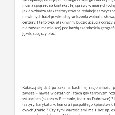
można spojrzeć na kontekst tej sprawy w miarę chłodn
jakie wzbudza atak terrorystów na redakcję satyryczn
niewinnych ludzi przykład ograniczenia wolności słowa,
cenzury. I tego typu ataki winny budzić uczucia odrazy
nie zawsze ma miejsce) pod każdą szerokością geografic
język, rasę czy płeć.
Kołaczą się dziś po zakamarkach mej racjonalności 
zawsze – nawet w ostatnich latach gdy terroryzm rozl
sytuacjach (szkoła w Biesłanie, teatr na Dubrowce) ? 
(satyry, karykatury, humoru i pospolitego kpiarstwa),
owych granic ? Czy tymi wartościami mają być np. est