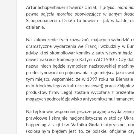
Artur Schopenhauer stwierdzić miał, iż „
Etyka i moralność
pewne pojęcia moralne obowiązujące w danym środow
Schopenhauerem. Działa tu bowiem – jak w każdej dzie
działanie.
Na zakończenie tych rozważań, mających wzbudzić ref
dramatyczne wydarzenia we Francji wzbudziły w Eur
gdyby ktoś skompilował komiks z satyrycznym bądź 
nawet nakręcił komedię o Katyniu AD’1940 ? Czy dobr
nazwa niech będzie symbolem nazistowskiej machiny
predestynowani do pojmowania tego miejsca jako swo
tym miejscu wspomnieć, że w 1997 roku na Biennale
m.in. klocków lego w kulturze masowej) praca Zbigniewa
produktów firmy Lego) została wycofana z prezenta
mogących podnosić zjawisko antysemityzmu immanentn
Na tej kanwie wspomnieć jeszcze pragnę o wydarzeniu s
prawicowe i skrajnie nacjonalistyczne w stolicy Ukr
happening z racji tzw.
Vatnika Goda
(satyrycznej, do
(kolosalnym błędem jest to, że polskie, oficjalne 