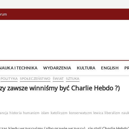
orum
lista TV
IZJA
NAUKA I TECHNIKA
WYDARZENIA
KULTURA
ENGLISH
P
POLITYKA
SPOŁECZEŃSTWO
ŚWIAT
SZTUKA
czy zawsze winniśmy być Charlie Hebdo ?)
ancja
historia
humanizm
islam
katolicyzm
konserwatyzm
lewica
liberalizm
nau
ę czas kiedy wszyscyśmy (albo prawie wszyscy) „
się
stali Charlie Hebdo