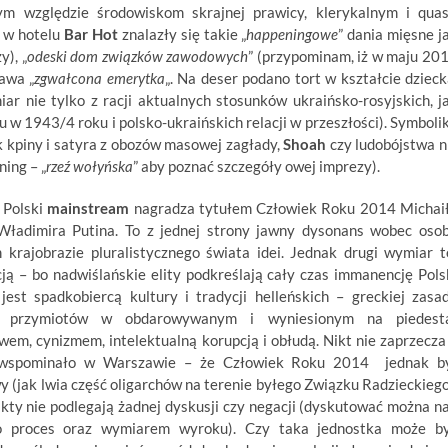
m względzie środowiskom skrajnej prawicy, klerykalnym i quas
ę w hotelu
Bar Hot
znalazły się takie „
happeningowe
” dania mięsne j
y), „
odeski dom związków zawodowych
” (przypominam, iż w maju 20
awa „
zgwałcona emerytka
„. Na deser podano tort w kształcie dzieck
iar nie tylko z racji aktualnych stosunków ukraińsko-rosyjskich, j
w 1943/4 roku i polsko-ukraińskich relacji w przeszłości). Symboli
 kpiny i satyra z obozów masowej zagłady,
Shoah
czy ludobójstwa n
ing – „
rzeź wołyńska
” aby poznać szczegóły owej imprezy).
: Polski
mainstream
nagradza tytułem Człowiek Roku 2014 Michai
ładimira Putina. To z jednej strony jawny dysonans wobec oso
krajobrazie pluralistycznego świata idei. Jednak drugi wymiar t
ą – bo nadwiślańskie elity podkreślają cały czas immanencję Pols
est spadkobiercą kultury i tradycji helleńskich – greckiej zasa
z przymiotów w obdarowywanym i wyniesionym na piedest
twem, cynizmem, intelektualną korupcją i obłudą. Nikt nie zaprzecza
ie wspominało w Warszawie – że Człowiek Roku 2014 jednak b
 (jak lwia część oligarchów na terenie byłego Związku Radzieckiego
ty nie podlegają żadnej dyskusji czy negacji (dyskutować można n
go proces oraz wymiarem wyroku). Czy taka jednostka może b