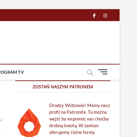
facebook
in
M
ROGRAM TV
e
n
ZOSTAŃ NASZYM PATRONEM
u
B
Drodzy Widzowie! Mamy nasz
u
profil na Patronite. Tu można
t
wejść by wspomóc nas choćby
t
ka
oświecenie
racjonalizm
Radosław
drobną kwotą. W zamian
o
oferujemy różne formy
n
”