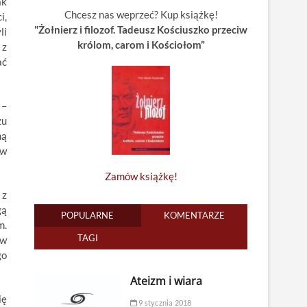
ak
Chcesz nas weprzeć? Kup książkę!
i,
"Żołnierz i filozof. Tadeusz Kościuszko przeciw
li
królom, carom i Kościołom”
 z
ać
–
zu
ną
 w
Zamów książkę!
 z
gą
POPULARNE
KOMENTARZE
m.
TAGI
 w
go
Ateizm i wiara
ię
9 stycznia 2018