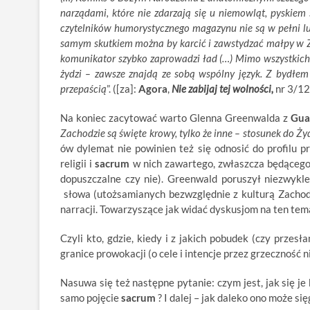
narządami, które nie zdarzają się u niemowląt, pyskiem 
czytelników humorystycznego magazynu nie są w pełni l
samym skutkiem można by karcić i zawstydzać małpy w ZOO
komunikator szybko zaprowadzi ład (…) Mimo wszystkich 
żydzi – zawsze znajdą ze sobą wspólny język. Z bydłem 
przepaścią
”. ([za]:
Agora
,
Nie zabijaj tej wolności,
nr 3/12
Na koniec zacytować warto Glenna Greenwalda z
Gua
Zachodzie są święte krowy, tylko że inne – stosunek do Ży
ów dylemat nie powinien też się odnosić do profilu p
religii i
sacrum
w nich zawartego, zwłaszcza będącego
dopuszczalne czy nie). Greenwald poruszył niezwykle
słowa (utożsamianych bezwzględnie z kulturą Zachodu
narracji. Towarzyszące jak widać dyskusjom na ten tem
Czyli kto, gdzie, kiedy i z jakich pobudek (czy przes
granice prowokacji (o cele i intencje przez grzeczność n
Nasuwa się też następne pytanie: czym jest, jak się je 
samo pojęcie
sacrum
? I dalej – jak daleko ono może się