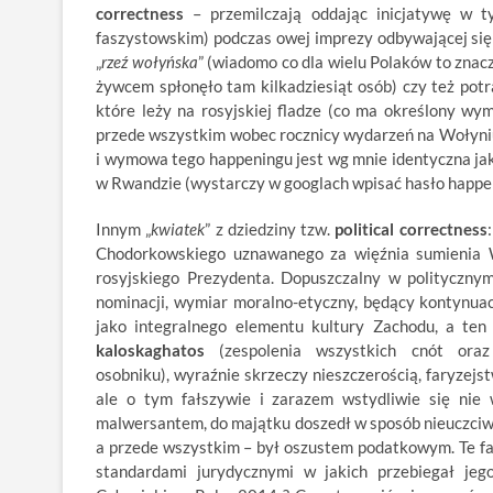
correctness
– przemilczają oddając inicjatywę w ty
faszystowskim) podczas owej imprezy odbywającej si
„
rzeź wołyńska
” (wiadomo co dla wielu Polaków to znacz
żywcem spłonęło tam kilkadziesiąt osób) czy też potr
które leży na rosyjskiej fladze (co ma określony wym
przede wszystkim wobec rocznicy wydarzeń na Wołyniu 
i wymowa tego happeningu jest wg mnie identyczna jak
w Rwandzie (wystarczy w googlach wpisać hasło happen
Innym „
kwiatek
” z dziedziny tzw.
political correctness
Chodorkowskiego uznawanego za więźnia sumienia W
rosyjskiego Prezydenta. Dopuszczalny w politycznym 
nominacji, wymiar moralno-etyczny, będący kontynuacj
jako integralnego elementu kultury Zachodu, a ten j
kaloskaghatos
(zespolenia wszystkich cnót ora
osobniku), wyraźnie skrzeczy nieszczerością, faryzejs
ale o tym fałszywie i zarazem wstydliwie się n
malwersantem, do majątku doszedł w sposób nieuczciwy
a przede wszystkim – był oszustem podatkowym. Te fak
standardami jurydycznymi w jakich przebiegał je