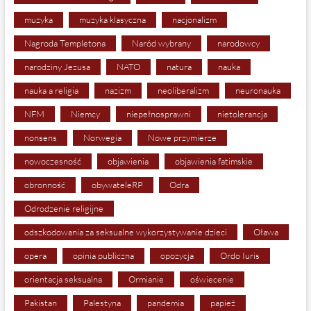
muzyka
muzyka klasyczna
nacjonalizm
Nagroda Templetona
Naród wybrany
narodowcy
narodziny Jezusa
NATO
natura
nauka
nauka a religia
nazizm
neoliberalizm
neuronauka
NFM
Niemcy
niepełnosprawni
nietolerancja
nonsens
Norwegia
Nowe przymierze
nowoczesność
objawienia
objawienia fatimskie
obronność
obywateleRP
Odra
Odrodzenie religijne
odszkodowania za seksualne wykorzystywanie dzieci
Oława
opera
opinia publiczna
opozycja
Ordo Iuris
orientacja seksualna
Ormianie
oświecenie
Pakistan
Palestyna
pandemia
papież