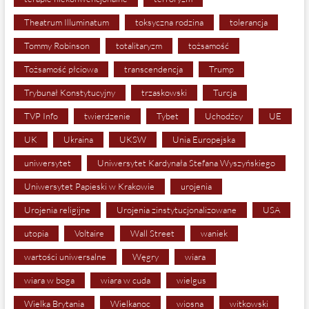
Theatrum Illuminatum
toksyczna rodzina
tolerancja
Tommy Robinson
totalitaryzm
tożsamość
Tożsamość płciowa
transcendencja
Trump
Trybunał Konstytucyjny
trzaskowski
Turcja
TVP Info
twierdzenie
Tybet
Uchodźcy
UE
UK
Ukraina
UKSW
Unia Europejska
uniwersytet
Uniwersytet Kardynała Stefana Wyszyńskiego
Uniwersytet Papieski w Krakowie
urojenia
Urojenia religijne
Urojenia zinstytucjonalizowane
USA
utopia
Voltaire
Wall Street
waniek
wartości uniwersalne
Węgry
wiara
wiara w boga
wiara w cuda
wielgus
Wielka Brytania
Wielkanoc
wiosna
witkowski