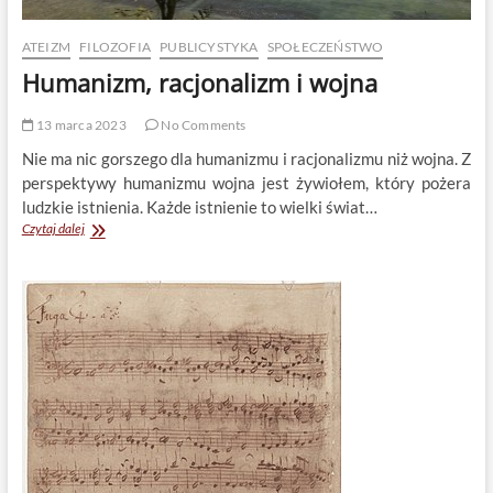
ATEIZM
FILOZOFIA
PUBLICYSTYKA
SPOŁECZEŃSTWO
Humanizm, racjonalizm i wojna
13 marca 2023
No Comments
Nie ma nic gorszego dla humanizmu i racjonalizmu niż wojna. Z
perspektywy humanizmu wojna jest żywiołem, który pożera
ludzkie istnienia. Każde istnienie to wielki świat…
Humanizm,
Czytaj dalej
racjonalizm
i
wojna