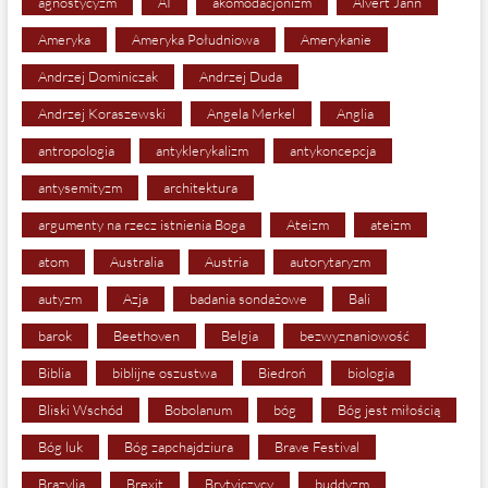
agnostycyzm
AI
akomodacjonizm
Alvert Jann
Ameryka
Ameryka Południowa
Amerykanie
Andrzej Dominiczak
Andrzej Duda
Andrzej Koraszewski
Angela Merkel
Anglia
antropologia
antyklerykalizm
antykoncepcja
antysemityzm
architektura
argumenty na rzecz istnienia Boga
Ateizm
ateizm
atom
Australia
Austria
autorytaryzm
autyzm
Azja
badania sondażowe
Bali
barok
Beethoven
Belgia
bezwyznaniowość
Biblia
biblijne oszustwa
Biedroń
biologia
Bliski Wschód
Bobolanum
bóg
Bóg jest miłością
Bóg luk
Bóg zapchajdziura
Brave Festival
Brazylia
Brexit
Brytyjczycy
buddyzm