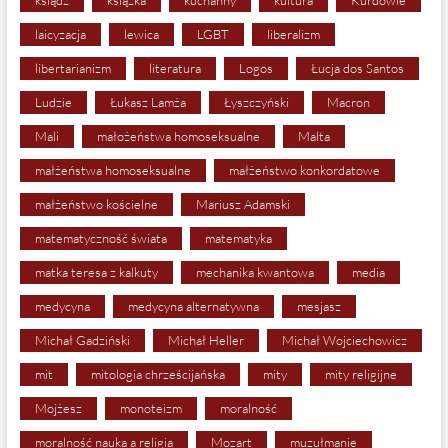
ksiądz
książka
kuchanny
kultura
Kurdowie
laicyzacja
lewica
LGBT
liberalizm
libertarianizm
literatura
Logos
Łucja dos Santos
Ludzie
Łukasz Lamża
Łyszczyński
Macron
Mali
małożeństwa homoseksualne
Malta
małżeństwa homoseksualne
małżeństwo konkordatowe
małżeństwo kościelne
Mariusz Adamski
matematyczność świata
matematyka
matka teresa z kalkuty
mechanika kwantowa
media
medycyna
medycyna alternatywna
mesjasz
Michał Gadziński
Michał Heller
Michał Wojciechowicz
mit
mitologia chrześcijańska
mity
mity religijne
Mojżesz
monoteizm
moralność
moralność nauka a religia
Mozart
muzułmanie