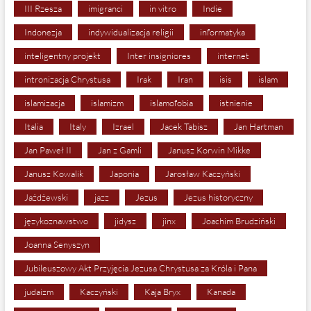
III Rzesza
imigranci
in vitro
Indie
Indonezja
indywidualizacja religii
informatyka
inteligentny projekt
Inter insigniores
internet
intronizacja Chrystusa
Irak
Iran
isis
islam
islamizacja
islamizm
islamofobia
istnienie
Italia
Italy
Izrael
Jacek Tabisz
Jan Hartman
Jan Paweł II
Jan z Gamli
Janusz Korwin Mikke
Janusz Kowalik
Japonia
Jarosław Kaczyński
Jażdżewski
jazz
Jezus
Jezus historyczny
językoznawstwo
jidysz
jinx
Joachim Brudziński
Joanna Senyszyn
Jubileuszowy Akt Przyjęcia Jezusa Chrystusa za Króla i Pana
judaizm
Kaczyński
Kaja Bryx
Kanada