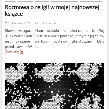
Rozmowa o religii w mojej najnowszej
książce
13 kwietnia 2022
No Comments
Słowo wstępu. Mam właśnie na ukończeniu książkę
„Ciekawość Gauri”. Jest to zwykła powieść, jednym z jej celów
jest ukazanie wartości postawy ateistycznej. Dziś
przedstawiam Wam…
Rozmowa
Czytaj dalej
o
religii
w
mojej
najnowszej
książce