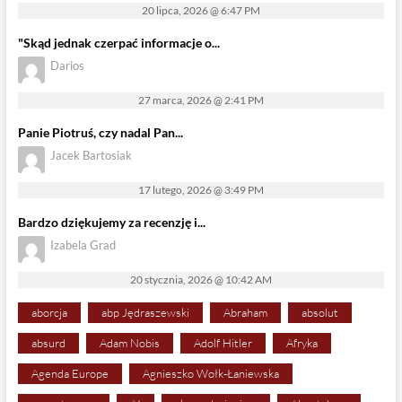
20 lipca, 2026 @ 6:47 PM
"Skąd jednak czerpać informacje o...
Darios
27 marca, 2026 @ 2:41 PM
Panie Piotruś, czy nadal Pan...
Jacek Bartosiak
17 lutego, 2026 @ 3:49 PM
Bardzo dziękujemy za recenzję i...
Izabela Grad
20 stycznia, 2026 @ 10:42 AM
aborcja
abp Jędraszewski
Abraham
absolut
absurd
Adam Nobis
Adolf Hitler
Afryka
Agenda Europe
Agnieszko Wołk-Łaniewska