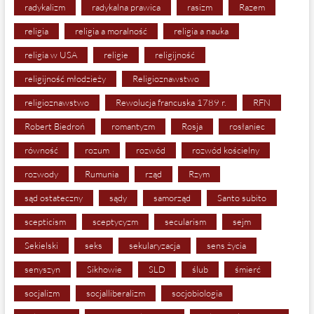
radykalizm
radykalna prawica
rasizm
Razem
religia
religia a moralność
religia a nauka
religia w USA
religie
religijność
religijność młodzieży
Religioznawstwo
religioznawstwo
Rewolucja francuska 1789 r.
RFN
Robert Biedroń
romantyzm
Rosja
rosłaniec
równość
rozum
rozwód
rozwód kościelny
rozwody
Rumunia
rząd
Rzym
sąd ostateczny
sądy
samorząd
Santo subito
scepticism
sceptycyzm
secularism
sejm
Sekielski
seks
sekularyzacja
sens życia
senyszyn
Sikhowie
SLD
ślub
śmierć
socjalizm
socjalliberalizm
socjobiologia