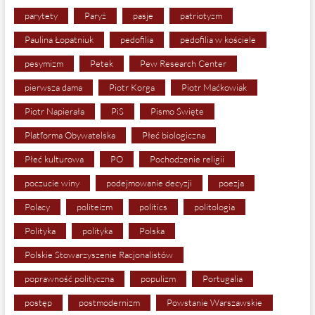
parytety
Paryż
pasje
patriotyzm
Paulina Łopatniuk
pedofilia
pedofilia w kościele
pesymizm
Petek
Pew Research Center
pierwsza dama
Piotr Korga
Piotr Maćkowiak
Piotr Napierała
PiS
Pismo Święte
Platforma Obywatelska
Płeć biologiczna
Płeć kulturowa
PO
Pochodzenie religii
poczucie winy
podejmowanie decyzji
poezja
Polacy
politeizm
politics
politologia
Polityka
polityka
Polska
Polskie Stowarzyszenie Racjonalistów
poprawność polityczna
populizm
Portugalia
postęp
postmodernizm
Powstanie Warszawskie