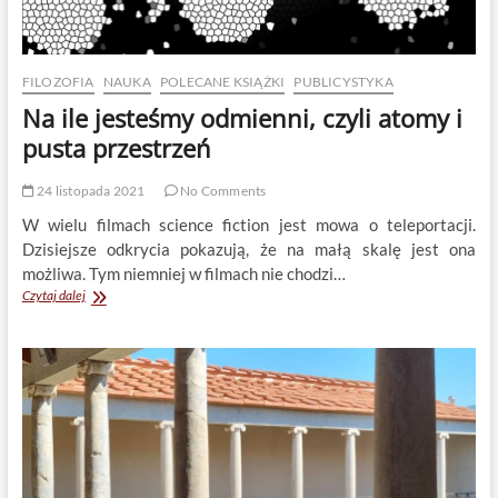
FILOZOFIA
NAUKA
POLECANE KSIĄŻKI
PUBLICYSTYKA
Na ile jesteśmy odmienni, czyli atomy i
pusta przestrzeń
24 listopada 2021
No Comments
W wielu filmach science fiction jest mowa o teleportacji.
Dzisiejsze odkrycia pokazują, że na małą skalę jest ona
możliwa. Tym niemniej w filmach nie chodzi…
Na
Czytaj dalej
ile
jesteśmy
odmienni,
czyli
atomy
i
pusta
przestrzeń