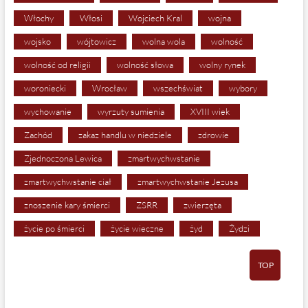
Włochy
Włosi
Wojciech Kral
wojna
wojsko
wójtowicz
wolna wola
wolność
wolność od religii
wolność słowa
wolny rynek
woroniecki
Wrocław
wszechświat
wybory
wychowanie
wyrzuty sumienia
XVIII wiek
Zachód
zakaz handlu w niedziele
zdrowie
Zjednoczona Lewica
zmartwychwstanie
zmartwychwstanie ciał
zmartwychwstanie Jezusa
znoszenie kary śmierci
ZSRR
zwierzęta
życie po śmierci
życie wieczne
żyd
Żydzi
TOP