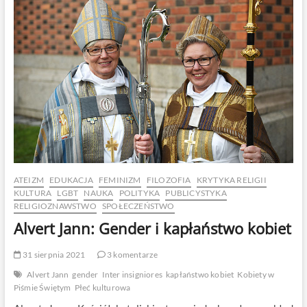
ATEIZM
EDUKACJA
FEMINIZM
FILOZOFIA
KRYTYKA RELIGII
KULTURA
LGBT
NAUKA
POLITYKA
PUBLICYSTYKA
RELIGIOZNAWSTWO
SPOŁECZEŃSTWO
Alvert Jann: Gender i kapłaństwo kobiet
31 sierpnia 2021
3 komentarze
Alvert Jann
gender
Inter insigniores
kapłaństwo kobiet
Kobiety w
Piśmie Świętym
Płeć kulturowa