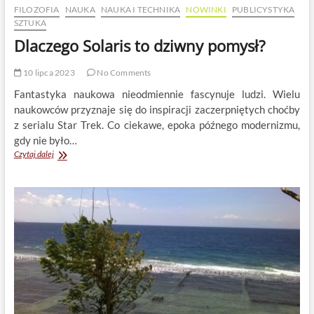
FILOZOFIA
NAUKA
NAUKA I TECHNIKA
NOWINKI
PUBLICYSTYKA
SZTUKA
Dlaczego Solaris to dziwny pomysł?
10 lipca 2023
No Comments
Fantastyka naukowa nieodmiennie fascynuje ludzi. Wielu
naukowców przyznaje się do inspiracji zaczerpniętych choćby
z serialu Star Trek. Co ciekawe, epoka późnego modernizmu,
gdy nie było…
Dlaczego
Czytaj dalej
Solaris
to
dziwny
pomysł?