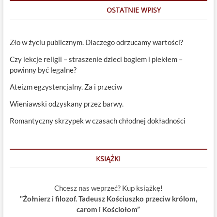
OSTATNIE WPISY
Zło w życiu publicznym. Dlaczego odrzucamy wartości?
Czy lekcje religii – straszenie dzieci bogiem i piekłem –
powinny być legalne?
Ateizm egzystencjalny. Za i przeciw
Wieniawski odzyskany przez barwy.
Romantyczny skrzypek w czasach chłodnej dokładności
KSIĄŻKI
Chcesz nas weprzeć? Kup książkę!
"Żołnierz i filozof. Tadeusz Kościuszko przeciw królom,
carom i Kościołom”