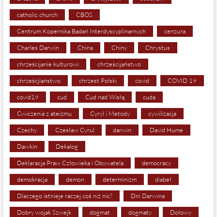
catholic church
CBOS
Centrum Kopernika Badań Interdyscyplinarnych
cenzura
Charles Darwin
China
Chiny
Chrystus
chrześcijanie kulturowi
chrześcijaństwo
chrześcjiaństwo
chrzest Polski
covid
COVID 19
covid19
cud
Cud nad Wisłą
cuda
Ćwiczenia z ateizmu
Cyryl i Metody
cywilizacja
Czechy
Czesław Cyrul
darwin
David Hume
Dawkin
Dekalog
Deklaracja Praw Człowieka i Obywatela
democracy
demokracja
demon
determinizm
diabeł
Dlaczego istnieje raczej coś niż nic?
Dni Darwina
Dobry wojak Szwejk
dogmat
dogmaty
Dołowy