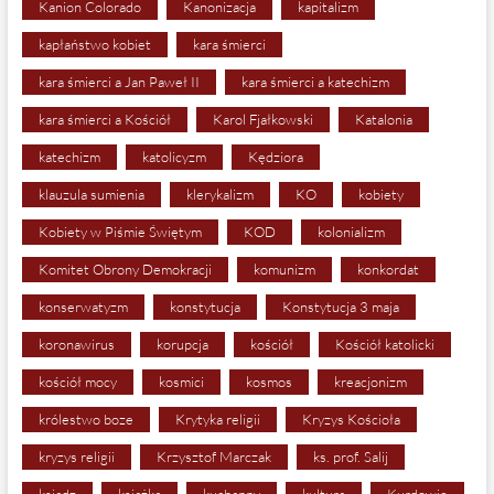
Kanion Colorado
Kanonizacja
kapitalizm
kapłaństwo kobiet
kara śmierci
kara śmierci a Jan Paweł II
kara śmierci a katechizm
kara śmierci a Kościół
Karol Fjałkowski
Katalonia
katechizm
katolicyzm
Kędziora
klauzula sumienia
klerykalizm
KO
kobiety
Kobiety w Piśmie Świętym
KOD
kolonializm
Komitet Obrony Demokracji
komunizm
konkordat
konserwatyzm
konstytucja
Konstytucja 3 maja
koronawirus
korupcja
kościół
Kościół katolicki
kościół mocy
kosmici
kosmos
kreacjonizm
królestwo boze
Krytyka religii
Kryzys Kościoła
kryzys religii
Krzysztof Marczak
ks. prof. Salij