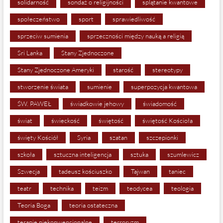
solidarność
sondaż o religijności
splątanie kwantowe
społeczeństwo
sport
sprawiedliwość
sprzeciw sumienia
sprzeczności między nauką a religią
Sri Lanka
Stany Zjednoczone
Stany Zjednoczone Ameryki
starość
stereotypy
stworzenie świata
sumienie
superpozycja kwantowa
ŚW. PAWEŁ
świadkowie jehowy
świadomość
świat
świeckość
świętość
świętość Kościoła
święty Kościół
Syria
szatan
szczepionki
szkoła
sztuczna inteligencja
sztuka
szumlewicz
Szwecja
tadeusz kościuszko
Tajwan
taniec
teatr
technika
teizm
teodycea
teologia
Teoria Boga
teoria ostateczna
terapie niekonwencjonalne
terroryzm