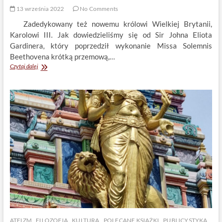
13 września 2022
No Comments
Zadedykowany też nowemu królowi Wielkiej Brytanii,
Karolowi III. Jak dowiedzieliśmy się od Sir Johna Eliota
Gardinera, który poprzedził wykonanie Missa Solemnis
Beethovena krótką przemową,…
Beethoven
Czytaj dalej
zadedykowany
pamięci
królowej
Elżbiety
II
ATEIZM
FILOZOFIA
KULTURA
POLECANE KSIĄŻKI
PUBLICYSTYKA