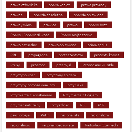
prawa człowieka
prawa kobiet
prawa przyrody
prawda
prawda absolutna
prawda objawiona
prawdy wiary
prawica
prawo
prawo boże
Prawo i Sprawiedliwość
Prawo mojżeszowe
prawo naturalne
prawo objawione
prima aprilis
PRL
propaganda
protestantyzm
protesty kobiet
Prusy
przemoc
przemysł
Przenośnie w Biblii
przyczynowość
przyczyny epidemii
przyczyny homoseksualizmu
przyłuska
Przymierze z Abrahamem
Przymierze z Bogiem
przyrost naturalny
przyszłość
PSL
PSR
psychologia
Putin
racjonalista
racjonalizm
racjonalność
racjonalność świata
Radosław Czarnecki