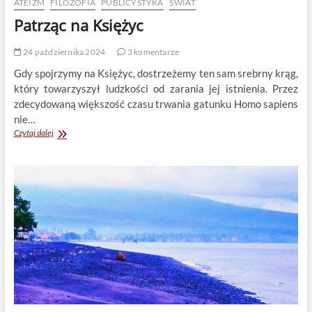
ATEIZM
FILOZOFIA
PUBLICYSTYKA
ŚWIAT
Patrząc na Księżyc
24 października 2024
3 komentarze
Gdy spojrzymy na Księżyc, dostrzeżemy ten sam srebrny krąg,
który towarzyszył ludzkości od zarania jej istnienia. Przez
zdecydowaną większość czasu trwania gatunku Homo sapiens
nie…
Patrząc
Czytaj dalej
na
Księżyc