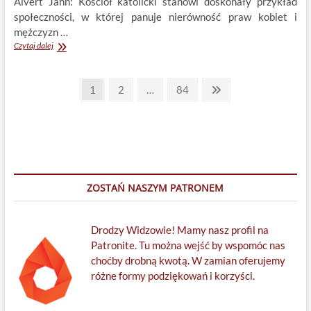
Alvert Jann: Kościół katolicki stanowi doskonały przykład
społeczności, w której panuje nierówność praw kobiet i
mężczyzn …
Alvert
Czytaj dalej
Jann:
Gender
Stronicowanie
i
Page
Page
Page
Next
1
2
…
84
kapłaństwo
page
wpisów
kobiet
ZOSTAŃ NASZYM PATRONEM
Drodzy Widzowie! Mamy nasz profil na
Patronite. Tu można wejść by wspomóc nas
choćby drobną kwotą. W zamian oferujemy
różne formy podziękowań i korzyści.