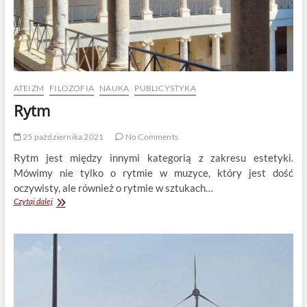
ATEIZM
FILOZOFIA
NAUKA
PUBLICYSTYKA
Rytm
25 października 2021
No Comments
Rytm jest między innymi kategorią z zakresu estetyki.
Mówimy nie tylko o rytmie w muzyce, który jest dość
oczywisty, ale również o rytmie w sztukach…
Rytm
Czytaj dalej