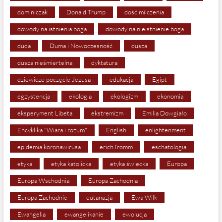
dominiczak
Donald Trump
dość milczenia
dowody na istnienia boga
dowody na nieistnienie boga
duda
Duma i Nowoczesność
dusza
dusza nieśmiertelna
dyktatura
dziewicze poczęcie Jezusa
edukacja
Egipt
egzystencja
ekologia
ekologizm
ekonomia
eksperyment Libeta
ekstremizm
Emilia Dowgiało
Encyklika "Wiara i rozum"
English
enlightenment
epidemia koronawirusa
erich fromm
eschatologia
etyka
etyka katolicka
etyka świecka
Europa
Europa Wschodnia
Europa Zachodnia
Europa Zachodnie
eutanazja
Ewa Wilk
Ewangelia
ewangelikanie
ewolucja