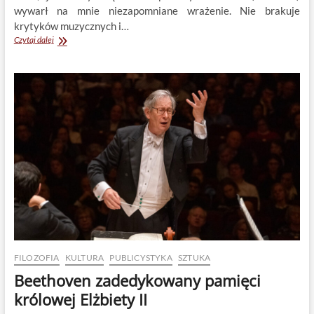
wywarł na mnie niezapomniane wrażenie. Nie brakuje
krytyków muzycznych i…
Piotr
Czytaj dalej
Anderszewski
i
fortepian
dobrze
strojony
FILOZOFIA
KULTURA
PUBLICYSTYKA
SZTUKA
Beethoven zadedykowany pamięci
królowej Elżbiety II