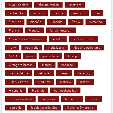
ewolucjonizm
fakty po mitach
fanatyzm
fantastyka
faszyzm
Fatima
feminizm
film
film Kler
filozofia
Filozofia
fizyka
flamenco
Francja
Francuzi
fundamentalizm
fundamentalizm katolicki
gender
Gender studies
geny
geografia
globalizacja
globalne ocieplenie
GMO
góry
gospodarka
Grecja
Grzegorz Roman
Hamas
hańderek
Hanna Bakuła
hebrajski
Hegel
heretycy
Hilary Clinton
hinduizm
historia
history
Hiszpania
Holandia
homoseksualiści
homoseksualizm
humanism
humanizm
humor
ideologia
ideologia kościelna
II Wojna Światowa