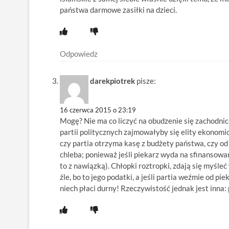
państwa darmowe zasiłki na dzieci.
Odpowiedz
darekpiotrek
pisze:
16 czerwca 2015 o 23:19
Mogę? Nie ma co liczyć na obudzenie się zachodnic
partii politycznych zajmowałyby się elity ekonom
czy partia otrzyma kasę z budżety państwa, czy o
chleba; ponieważ jeśli piekarz wyda na sfinansowani
to z nawiązką). Chłopki roztropki, zdają się myśleć 
źle, bo to jego podatki, a jeśli partia weźmie od pie
niech płaci durny! Rzeczywistość jednak jest inna: p