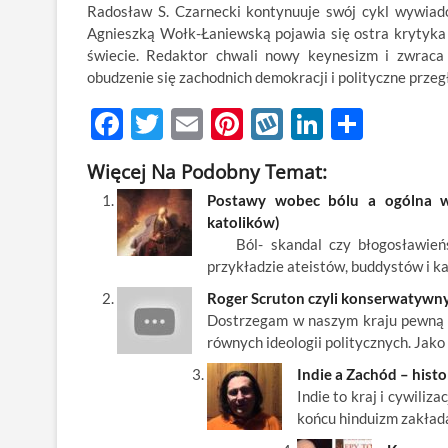
Radosław S. Czarnecki kontynuuje swój cykl wywiad
Agnieszką Wołk-Łaniewską pojawia się ostra krytyka
świecie. Redaktor chwali nowy keynesizm i zwrac
obudzenie się zachodnich demokracji i polityczne przeg
F
T
E
Pi
W
Li
S
ac
w
m
nt
y
n
h
Więcej Na Podobny Temat:
e
itt
ail
er
k
k
ar
Postawy wobec bólu a ogólna wiz
b
er
es
o
e
e
katolików)
o
t
p
dI
Ból- skandal czy błogosławieńst
przykładzie ateistów, buddystów i k
o
n
Roger Scruton czyli konserwatywny
k
Dostrzegam w naszym kraju pewną t
równych ideologii politycznych. Jak
Indie a Zachód – histo
Indie to kraj i cywiliz
końcu hinduizm zakład