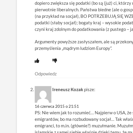
dopiero zwiększa się podatki (bo są (już) ci, którz
pierwotnie liberalnych. Państwa biedne (ale o go
(na przykład na socjał), BO POTRZEBUJĄ SIĘ WZBO
podatki (słaby socjał); bogaty kraj – wysokie poda
czyni kraj zdolnym do podatkowania (z pustego – j
Argumenty powyższe zasłyszałem, ale są przekonyw
przemyślenia „mądrym ludziom Europy”.
Odpowiedz
Ireneusz Kozak
pisze:
16 czerwca 2015 o 21:51
PS: Nie wiem jak to rozumieć… Najpierw o USA, że 
emigrantów, bo ma rozbudowany socjał… Tak wł
emigranci, to m.in. (głównie?) muzułmanie. Mu
islamskie z samej siebie właśnie dzięki temu, że 