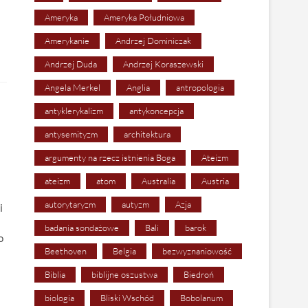
Ameryka
Ameryka Południowa
Amerykanie
Andrzej Dominiczak
Andrzej Duda
Andrzej Koraszewski
Angela Merkel
Anglia
antropologia
antyklerykalizm
antykoncepcja
antysemityzm
architektura
argumenty na rzecz istnienia Boga
Ateizm
ateizm
atom
Australia
Austria
autorytaryzm
autyzm
Azja
i
badania sondażowe
Bali
barok
o
Beethoven
Belgia
bezwyznaniowość
Biblia
biblijne oszustwa
Biedroń
biologia
Bliski Wschód
Bobolanum