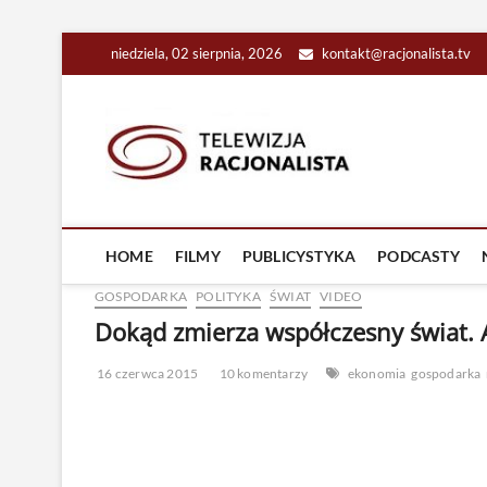
Skip
niedziela, 02 sierpnia, 2026
kontakt@racjonalista.tv
to
content
Racjona
RACJONALNA TELEW
HOME
FILMY
PUBLICYSTYKA
PODCASTY
GOSPODARKA
POLITYKA
ŚWIAT
VIDEO
Dokąd zmierza współczesny świat.
16 czerwca 2015
10 komentarzy
ekonomia
gospodarka