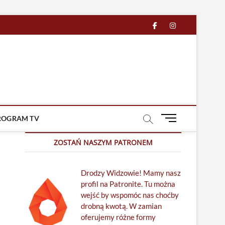
facebook
in
M
ROGRAM TV
e
n
ZOSTAŃ NASZYM PATRONEM
u
B
Drodzy Widzowie! Mamy nasz
u
profil na Patronite. Tu można
t
wejść by wspomóc nas choćby
t
drobną kwotą. W zamian
o
oferujemy różne formy
n