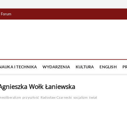
Forum
lista TV
IZJA
NAUKA I TECHNIKA
WYDARZENIA
KULTURA
ENGLISH
P
 Agnieszka Wołk Łaniewska
neoliberalizm
przyszłość
Radosław Czarnecki
socjalizm
świat