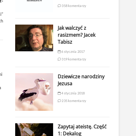
t-
358 komentarzy
i”
ch
Jak walczyć z
rasizmem? Jacek
Tabisz
6 stycznia 2017
319 komentarzy
mi
Dziewicze narodziny
Jezusa
a
4 stycznia 2018
235 komentarzy
Zapytaj ateistę. Część
1: Dekalog