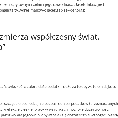
niem są głównymi celami jego działalności. Jacek Tabisz jest
alista.tv. Adres mailowy: jacek.tabisz@psr.org.pl
zmierza współczesny świat.
a”
państwie, które zbiera duże podatki i dużo za to obywatelom daje, to
o i szczęście pochodzą nie bezpośrednio z podatków (przeznaczanych
dzą w efekcie ciężkiej pracy w warunkach możliwie dużej wolności
e państwo, ale jego wolni obywatele) się dostatecznie wzbogaci, wted