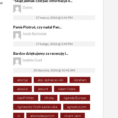
"Skąd jednak czerpać informacje o...
tw
Darios
27 marca, 2026 @ 2:41 PM
Panie Piotruś, czy nadal Pan...
Jacek Bartosiak
17 lutego, 2026 @ 3:49 PM
Bardzo dziękujemy za recenzję i...
Izabela Grad
20 stycznia, 2026 @ 10:42 AM
aborcja
abp Jędraszewski
Abraham
absolut
absurd
Adam Nobis
Adolf Hitler
Afryka
Agenda Europe
Agnieszko Wołk-Łaniewska
agnostycyzm
AI
akomodacjonizm
Alvert Jann