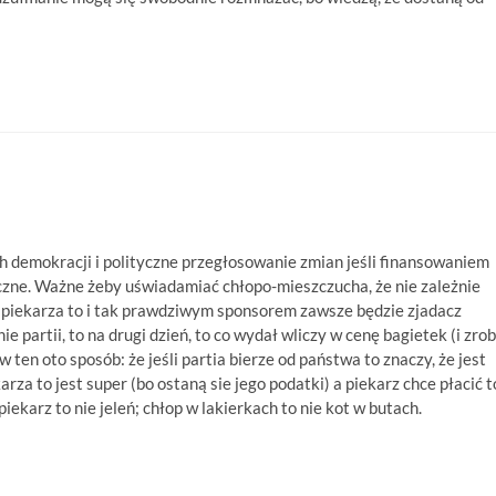
h demokracji i polityczne przegłosowanie zmian jeśli finansowaniem
iczne. Ważne żeby uświadamiać chłopo-mieszczucha, że nie zależnie
d piekarza to i tak prawdziwym sponsorem zawsze będzie zjadacz
e partii, to na drugi dzień, to co wydał wliczy w cenę bagietek (i zrob
w ten oto sposób: że jeśli partia bierze od państwa to znaczy, że jest
karza to jest super (bo ostaną sie jego podatki) a piekarz chce płacić t
iekarz to nie jeleń; chłop w lakierkach to nie kot w butach.