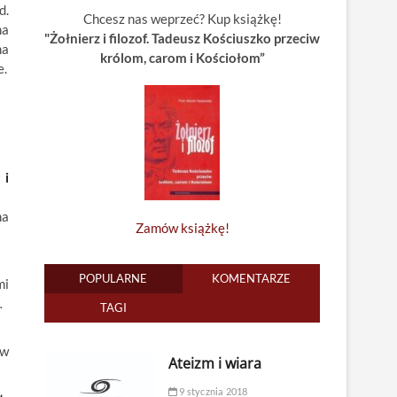
d.
Chcesz nas weprzeć? Kup książkę!
na
"Żołnierz i filozof. Tadeusz Kościuszko przeciw
na
królom, carom i Kościołom”
e.
 i
na
Zamów książkę!
POPULARNE
KOMENTARZE
mi
…
TAGI
 w
Ateizm i wiara
9 stycznia 2018