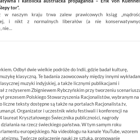
atywna i katolicka austriacka propaganda – Erik von Kuehnel
lepy tor”.
ż w naszym kraju trwa zalew prawicowych ksiąg „mądrośc
znej, i nikt z normalnych liberałów (a nie konserwatywny
, nie…
ykiem. Odbył dwie wielkie podróże do Indii, gdzie badał kulturę,
ą muzykę klasyczną. Te badania zaowocowały między innymi wykłada
asycznej muzyki indyjskiej, a także licznymi publikacjami i
wał z reżyserem Zbigniewem Rybczyńskim przy tworzeniu scenariusz
był prezesem Polskiego Stowarzyszenia Racjonalistów, wybranym na
 liczne teksty dostępne są także na portalach Racjonalista.tv,
numan.pl. Organizator i uczestnik wielu festiwali i konferencji na
14 laureat Kryształowego Świecznika publiczności, nagrody
 działania na rzecz świeckiego państwa. W tym samym roku
arlamentu europejskiego. Na videoblogu na kanale YouTube, wzorem
 ateizmu. Twórcze połączenie nauki ze sztuką, promowanie