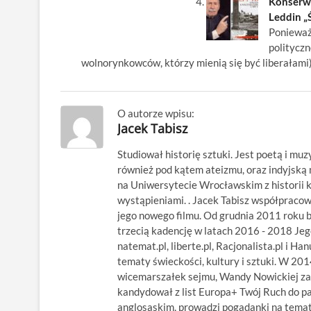
Konserw
Leddin „Ś
Poniewa
polityc
wolnorynkowców, którzy mienią się być liberałami)
O autorze wpisu:
Jacek Tabisz
Studiował historię sztuki. Jest poetą i muz
również pod kątem ateizmu, oraz indyjsk
na Uniwersytecie Wrocławskim z historii kl
wystąpieniami. . Jacek Tabisz współpraco
jego nowego filmu. Od grudnia 2011 roku 
trzecią kadencję w latach 2016 - 2018 Jego
natemat.pl, liberte.pl, Racjonalista.pl i Ha
tematy świeckości, kultury i sztuki. W 20
wicemarszałek sejmu, Wandy Nowickiej za
kandydował z list Europa+ Twój Ruch do p
anglosaskim, prowadzi pogadanki na temat