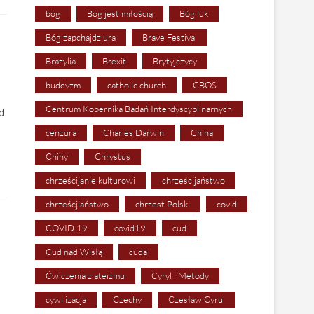
bóg
Bóg jest miłością
Bóg luk
Bóg zapchajdziura
Brave Festival
Brazylia
Brexit
Brytyjczycy
buddyzm
catholic church
CBOS
Centrum Kopernika Badań Interdyscyplinarnych
d
cenzura
Charles Darwin
China
Chiny
Chrystus
chrześcijanie kulturowi
chrześcijaństwo
chrześcjiaństwo
chrzest Polski
covid
COVID 19
covid19
cud
Cud nad Wisłą
cuda
Ćwiczenia z ateizmu
Cyryl i Metody
cywilizacja
Czechy
Czesław Cyrul