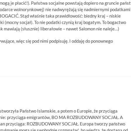
y mogą je płacić!). Państwa socjalne powstają dopiero na gruncie pańs
spodarce wolnorynkowej) nie nadwyrężają się nadmiernymi podatkami
GACIĆ. Stąd właśnie taka prawidłowość: biedny kraj – niskie
tki (mocny socjał). To nie podatki czynią kraj bogatym. To bogactwo
ak mawiają (słusznie) liberałowie – nawet Salomon nie naleje…)
ujące, więc się pod nimi podpisuję. I oddaję do ponownego
stworzyła Państwo Islamskie, a potem o Europie, że przyciąga
aśnie: przyciąga emigrantów, BO MA ROZBUDOWANY SOCJAŁ. A
zułman przyciąga: ROZBUDOWANY SOCJAŁ. Europa tworzy państwo
muzułmanie mogą się swobodnie rozmnażać, bo wiedzą, że dostaną od