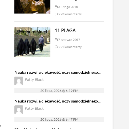
3 lutego 2018
223 komentarze
11 PLAGA
7 czerwca 2017
221 komentarzy
Nauka rozwija ciekawość, uczy samodzielnego...
Patty Black
20 lipca, 2026 @ 6:59 PM
Nauka rozwija ciekawość, uczy samodzielnego...
Patty Black
20 lipca, 2026 @ 6:47 PM
y