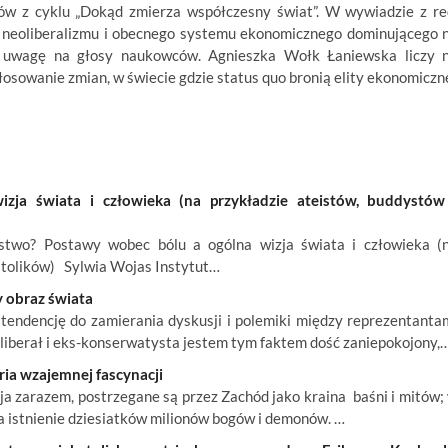
ów z cyklu „Dokąd zmierza współczesny świat”. W wywiadzie z re
 neoliberalizmu i obecnego systemu ekonomicznego dominującego 
a uwagę na głosy naukowców. Agnieszka Wołk Łaniewska liczy 
łosowanie zmian, w świecie gdzie status quo bronią elity ekonomiczn
ja świata i człowieka (na przykładzie ateistów, buddystów
wo? Postawy wobec bólu a ogólna wizja świata i człowieka (
atolików) Sylwia Wojas Instytut…
 obraz świata
endencję do zamierania dyskusji i polemiki między reprezentanta
o liberał i eks-konserwatysta jestem tym faktem dość zaniepokojony,
ria wzajemnej fascynacji
acja zarazem, postrzegane są przez Zachód jako kraina baśni i mitów;
a istnienie dziesiatków milionów bogów i demonów. …