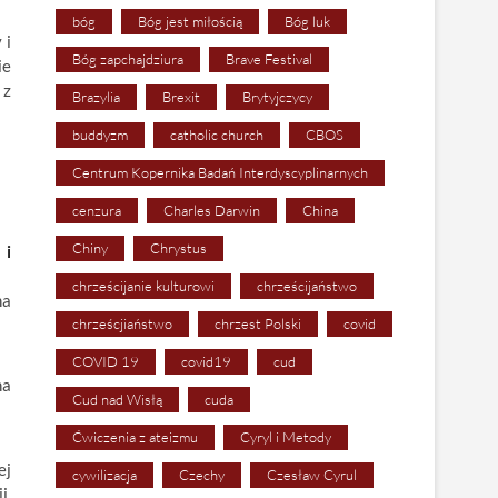
bóg
Bóg jest miłością
Bóg luk
 i
Bóg zapchajdziura
Brave Festival
ie
 z
Brazylia
Brexit
Brytyjczycy
buddyzm
catholic church
CBOS
Centrum Kopernika Badań Interdyscyplinarnych
cenzura
Charles Darwin
China
Chiny
Chrystus
 i
chrześcijanie kulturowi
chrześcijaństwo
na
chrześcjiaństwo
chrzest Polski
covid
COVID 19
covid19
cud
na
Cud nad Wisłą
cuda
Ćwiczenia z ateizmu
Cyryl i Metody
ej
cywilizacja
Czechy
Czesław Cyrul
i.