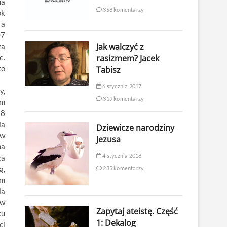
na
358 komentarzy
ok
 a
07
Jak walczyć z
za
rasizmem? Jacek
e.
to
Tabisz
6 stycznia 2017
y,
319 komentarzy
ym
98
ia
Dziewicze narodziny
ów
Jezusa
na
4 stycznia 2018
ca
ą,
235 komentarzy
ym
la
 w
Zapytaj ateistę. Część
ku
1: Dekalog
ci