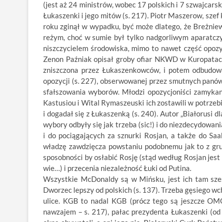
(jest aż 24 ministrów, wobec 17 polskich i 7 szwajcarsk
Łukaszenki i jego mitów (s. 217). Piotr Maszerow, sze
roku zginął w wypadku, być może dlatego, że Breżniew
reżym, choć w sumie był tylko nadgorliwym aparatczy
niszczycielem środowiska, mimo to nawet część opozyc
Zenon Paźniak opisał groby ofiar NKWD w Kuropatach
zniszczona przez Łukaszenkowców, i potem odbudowa
opozycji (s. 227), obserwowanej przez smutnych panó
sfałszowania wyborów. Młodzi opozycjoniści zamykani
Kastusiou i Wital Rymaszeuski ich zostawili w potrzeb
i dogadał się z Łukaszenką (s. 240). Autor „Białorusi 
wybory odbyły się jak trzeba (sic!) i do niezdecydowa
i do pociągających za sznurki Rosjan, a także do Sa
władzę zawdzięcza powstaniu podobnemu jak to z gru
sposobności by osłabić Rosję (stąd według Rosjan jes
wie…) i przecenia niezależność Łuki od Putina.
Wszystkie McDonaldy są w Mińsku, jest ich tam sześć
Dworzec lepszy od polskich (s. 137). Trzeba gęsiego wc
ulice. KGB to nadal KGB (prócz tego są jeszcze OM
nawzajem – s. 217), pałac prezydenta Łukaszenki (od 