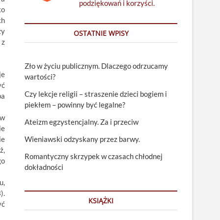
podziękowań i korzyści.
ko
ch
zy
OSTATNIE WPISY
 z
Zło w życiu publicznym. Dlaczego odrzucamy
je
wartości?
yć
Czy lekcje religii – straszenie dzieci bogiem i
ba
piekłem – powinny być legalne?
 w
Ateizm egzystencjalny. Za i przeciw
ie
ie
Wieniawski odzyskany przez barwy.
ż,
Romantyczny skrzypek w czasach chłodnej
go
dokładności
u,
).
KSIĄŻKI
yć