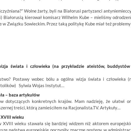
zyźniana?” Wolne żarty, byli na Białorusi partyzanci antyniemieccy
4) Białorusią kierował komisarz Wilhelm Kube – mieliśmy odrodzen
zone w Związku Sowieckim. Przez taką politykę Kube miał też problemy
ja świata i człowieka (na przykładzie ateistów, buddystów
wo? Postawy wobec bólu a ogólna wizja świata i człowieka (
atolików) Sylwia Wojas Instytut…
ała – baza artykułów
ów dotyczących konkretnych krajów. Mam nadzieję, że ułatwi o
szernej treści, którą zamieściłem na Racjonalista.TV. Artykuły…
XVIII wieku
XVIII wieku stawała się bardziej widzem niż aktorem europejski
ksze państwa europejskie poczyniły znaczne postępy w administracj