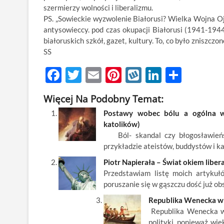
szermierzy wolności i liberalizmu.
PS. „Sowieckie wyzwolenie Białorusi? Wielka Wojna Ojc
antysowieccy. pod czas okupacji Białorusi (1941-194
białoruskich szkół, gazet, kultury. To, co było zniszc
SS
F
T
E
Pi
W
Li
S
ac
w
m
nt
y
n
h
Więcej Na Podobny Temat:
e
itt
ail
er
k
k
ar
Postawy wobec bólu a ogólna wiz
b
er
es
o
e
e
katolików)
o
t
p
dI
Ból- skandal czy błogosławieńst
przykładzie ateistów, buddystów i k
o
n
Piotr Napierała – Świat okiem liber
k
Przedstawiam listę moich artykuł
poruszanie się w gąszczu dość już ob
Republika Wenecka w 
Republika Wenecka w 
polityki, ponieważ wię