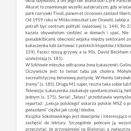
okna obywateli, a oni jego nie. Białoruski Cyrk Państ
Akurat to znamionuje wszelki autokratyzm, gdy w lata
park rozrywki Tivoli, panem et circenses zamiast liber
Od 1959 roku w Miśku mieszkał Lee Oswald, zabójca K
potrafi być centrum polityki światowej (s. 144). Po 
kazała obywatelom siedzieć w domach i spać. Nie 
pseudokibicami, obecność wojska między sektorami zni
Łukaszenka lubi żartować z polskich kłopotów z kibolam
159). Faceci noszą grzywy, a la 90s, David Beckham c
uzależniają (s. 181).
W Szkłowie mieszka odtrącona żona Łukaszenki, Galina, 
Oczywiście jest to temat tabu jak cholera. Mohyl
socrealistyczną betonową pustynię. W Homlu taksówkar
żremy” (s. 185). Droga M1 super, reszta taka sobie lub 
Telewizja; Łukaszenka zaskakuje spontanicznością, he
jednym (s. 175). Serial: „Tałasz” przedstawia wymyśl
reportaż: „Lekcja polskiego” oskarża polskie MSZ o p
gwiazdami” ciężka jak czołg i biedna.
Książka Sokołowskiego jest dowcipnie i interesująco n
zachęcić do lektury. Szczególnie polecam ją wszy
przeczytać, że przynajmniej na Białorusi, a zwłaszcz