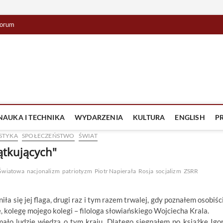
orum
lista TV
IZJA
NAUKA I TECHNIKA
WYDARZENIA
KULTURA
ENGLISH
P
STYKA
SPOŁECZEŃSTWO
ŚWIAT
zątkujących"
 Światowa
nacjonalizm
patriotyzm
Piotr Napierała
Rosja
socjalizm
ZSRR
ła się jej flaga, drugi raz i tym razem trwalej, gdy poznałem osobiśc
 kolegę mojego kolegi – filologa słowiańskiego Wojciecha Krala.
ało ludzie wiedzą o tym kraju. Dlatego sięgnąłem po książkę Igo