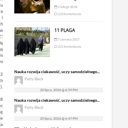
ku
3 lutego 2018
ra
223 komentarze
 i
ch
11 PLAGA
ma
”.
7 czerwca 2017
dą
221 komentarzy
ną
em
ym
Nauka rozwija ciekawość, uczy samodzielnego...
42
Patty Black
ch
).
20 lipca, 2026 @ 6:59 PM
 8
Nauka rozwija ciekawość, uczy samodzielnego...
ęc
Patty Black
ję
le
20 lipca, 2026 @ 6:47 PM
ja