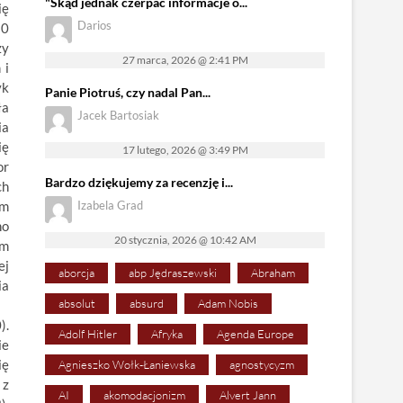
"Skąd jednak czerpać informacje o...
ię
Darios
80
zy
27 marca, 2026 @ 2:41 PM
 i
yk
Panie Piotruś, czy nadal Pan...
ła
Jacek Bartosiak
ia
ię
17 lutego, 2026 @ 3:49 PM
or
Bardzo dziękujemy za recenzję i...
ch
em
Izabela Grad
no
20 stycznia, 2026 @ 10:42 AM
am
ej
aborcja
abp Jędraszewski
Abraham
ia
absolut
absurd
Adam Nobis
).
Adolf Hitler
Afryka
Agenda Europe
ie
ię
Agnieszko Wołk-Łaniewska
agnostycyzm
 z
AI
akomodacjonizm
Alvert Jann