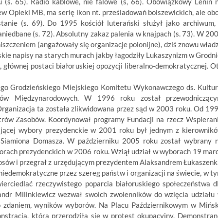
 (s. 65). Radio kablowe, nie falowe (s, 66). Obowiązkowy Lenin 
iew Opieki MB, ma serię ikon nt. prześladowań bolszewickich, ale ob
tanie (s. 69). Do 1995 kościół luterański służył jako archiwum,
iedbane (s. 72). Absolutny zakaz palenia w knajpach (s. 73). W 20
zczeniem (angażowały się organizacje polonijne), dziś znowu wład
olskie napisy na starych murach jakby łagodziły Lukaszynizm w Grodni
 głównej postaci białoruskiej opozycji liberalno-demokratycznej. O
go Grodzieńskiego Miejskiego Komitetu Wykonawczego ds. Kultur
unków Międzynarodowych. W 1996 roku został przewodnicząc
Organizacja ta została zlikwidowana przez sąd w 2003 roku. Od 19
ntrów Zasobów. Koordynował programy Fundacji na rzecz Wspieran
ającej wybory prezydenckie w 2001 roku był jednym z kierownik
 Siamiona Domasza. W październiku 2005 roku został wybrany 
orach prezydenckich w 2006 roku. Wziął udział w wyborach 19 mar
osów i przegrał z urzędującym prezydentem Alaksandrem Łukaszenk
iedemokratyczne przez szereg państw i organizacji na świecie, w t
erciedlać rzeczywistego poparcia białoruskiego społeczeństwa d
dr Milinkiewicz wezwał swoich zwolenników do wzięcia udziału
ego zdaniem, wyników wyborów. Na Placu Październikowym w Mińs
nstracja, która przerodziła się w protest okupacyjny. Demonstran