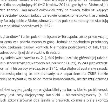
oruś dla początkujących” (MG Kraków 2014). Igor był na Białorusi ja
zice zabronili mu mówić cokolwiek przy celnikach, tylko szukający
uje specjalny pociąg jadący zaledwie ośmiokilometrową trasą międ
 żartują sobie z Białorusinów, że niby polskie samoloty nie startują
z z polskimi podróżnymi (s. 252).
s „handlowi” tanim polskim mięsem w Terespolu, teraz przemycają 
roku cena wiz poszła mocno w górę. Jednak samochodem przekrocz
rów, czekania, pasów, kontroli. Nie można podróżować ot tak, trze
adres polonijnej działaczki w Brześciu.
tadela warszawska (s. 21), dziś jednak czci się głównie jej udział
ie historycznym edukatorów białoruskich (s. 21). WWO jest wszędz
normalni historycy wiedzą, że w 1941 roku Białoruś została w zasadz
haterską obroną to bez przesady, a z poparciem dla ZSRR tudzie
kiej partyzantki, za to od metra kolaborantów, nic zresztą dziwne
d zbyt szybką jazdą po rosyjsku, bilety na bus w kiosku po białorusk
ny jest rosyjskojęzyczny, katolicki – białoruskojęzyczny (s. 23
ych szkół i zrównał oba języki w prawach, co musiało się skończ