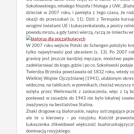
Sokołowskiego, młodego filozofa i filologa z UW; „Biał
dzieciak w 2007 roku, i pamięta z tego czasu, że rod
okazji do przeszukań (s. 11). Dziś z Terespola kurs
wrogimi światami UE i Łukaszenkalandu, a poslcy celnicy
powodu mrozu, a gdy tamci wierzą, ryczą ze śmiechu wra
W 2007 roku wejście Polski do Schengen położyło kre
tylko najwytrwalsi pod ubraniem (s. 13). Po 2007 
granicę jest jeszcze bardziej męczące, mnóstwo papie
zadeklarować do kogo, gdzie i po co. Sokołowski podaje 
Twierdza Brzeska powstawała od 1832 roku, wtedy co cy
Wielkiej Wojnie Ojczyźnianej (1941), ulubionym okres
widoczna; na tablicach, w pomnikach, chociaż wszyscy 
wzięta przez Wehrmacht z zaskoczenia, więc z tą bo
ponieważ w zasadzie do 1943 nie było lokalnej sowiec
zważywszy na bestialstwa Stalina.
Znaki drogowe są białoruskie, napisy ostrzegające prze
ale te u kierowcy – po rosyjsku. Kościół prawosław
Łukaszenka zlikwidował większość buałoruskojęzyczn
dominacją rosyjskiego.