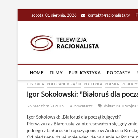
Skip
sobota, 01 sierpnia, 2026
kontakt@racjonalista.tv
F
to
content
Racjona
RACJONALNA TELEW
HOME
FILMY
PUBLICYSTYKA
PODCASTY
HISTORIA
POLECANE KSIĄŻKI
POLITYKA
POLSKA
PUBLICY
Igor Sokołowski: "Białoruś dla poc
26 października 2015
4 komentarze
dyktatura
II Wojna
Igor Sokołowski: „Białoruś dla początkujących”
Pierwszy raz Białorusią zainteresowałem się, gdy zmieni
jednego z białoruskich opozycjonistów Andrusia Krećkę,
Od niedawna dziwi mnie więc, że w sumie w Polsce m