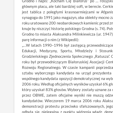
Grodno i napis: „Kocham Cię Białoruś” po … rosyjsku
głównym placu, ale taki bardziej soft, w berecie. Cerk
jest tablica z poległymi krasnoarmiejcami w Afganis
synagoga do 1991 jako magazyn, oba obiekty mocno zan
roku uratowano 200 neobarokowych kamienic przed znis
knuje by niszczyć historię polskiego Grodna (s. 74). P
Grodno to miasta Alaksandra Milinkiewicza (ur. 1947),
parę informacji o nim (z Wikipedii):
„…W latach 1990–1996 był zastępcą przewodniczące
Edukacji, Medycyny, Sportu, Młodzieży i Stos
Grodzieńskiego Zjednoczenia Społecznego „Ratusza”. 
roku był przewodniczącym Białoruskiej Asocjacji Ce
Rozwoju Regionalnego. W czasie kampanii poprzedz
sztabu wyborczego kandydata na urząd prezydenta
wspólnego kandydata opozycji demokratycznej na wyb
2006 roku. Według oficjalnych wyników uzyskał 6% gł
który uzyskał 83% głosów. Wybory zostały uznane za n
przez OBWE, zatem oficjalne wyniki nie muszą odzwi
kandydatów. Wieczorem 19 marca 2006 roku Alaksan
demonstracji protestu przeciwko sfałszowanych, j
odbyła się, nielegalna z punktu widzenia władz, demo