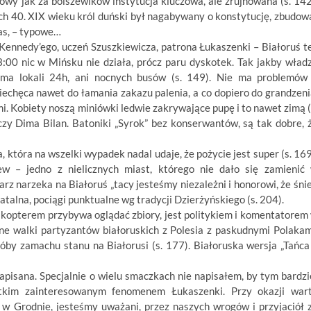
wowy jak za bolszewików instytucja kluczowa, ale zrujnowana (s. 142
ch 40. XIX wieku król duński był nagabywany o konstytucję, zbudow
tas, – typowe…
ennedy’ego, uczeń Szuszkiewicza, patrona Łukaszenki – Białoruś t
23:00 nic w Mińsku nie działa, prócz paru dyskotek. Tak jakby wład
ma lokali 24h, ani nocnych busów (s. 149). Nie ma problemów
echęca nawet do łamania zakazu palenia, a co dopiero do grandzeni
i. Kobiety noszą miniówki ledwie zakrywające pupę i to nawet zimą (
zy Dima Bilan. Batoniki „Syrok” bez konserwantów, są tak dobre, 
która na wszelki wypadek nadal udaje, że pożycie jest super (s. 169
ew – jedno z nielicznych miast, którego nie dało się zamienić
z narzeka na Białoruś „tacy jesteśmy niezależni i honorowi, że śni
fatalna, pociągi punktualne wg tradycji Dzierżyńskiego (s. 204).
likopterem przybywa oglądać zbiory, jest politykiem i komentatorem
one walki partyzantów białoruskich z Polesia z paskudnymi Polakam
róby zamachu stanu na Białorusi (s. 177). Białoruska wersja „Tańca
apisana. Specjalnie o wielu smaczkach nie napisałem, by tym bardzi
stkim zainteresowanym fenomenem Łukaszenki. Przy okazji war
a w Grodnie, jesteśmy uważani, przez naszych wrogów i przyjaciół 