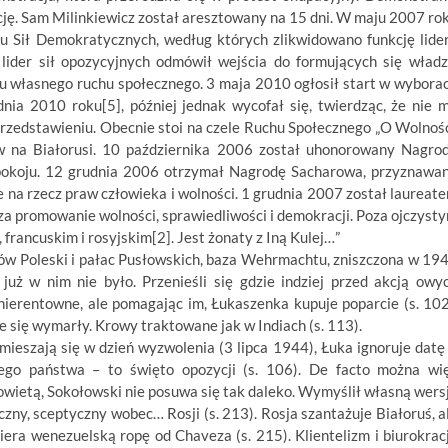
licję. Sam Milinkiewicz został aresztowany na 15 dni. W maju 2007 ro
u Sił Demokratycznych, według których zlikwidowano funkcję lide
lider sił opozycyjnych odmówił wejścia do formujących się władz
iu własnego ruchu społecznego. 3 maja 2010 ogłosił start w wybora
nia 2010 roku[5], później jednak wycofał się, twierdząc, że nie 
zedstawieniu. Obecnie stoi na czele Ruchu Społecznego „O Wolność
 na Białorusi. 10 października 2006 został uhonorowany Nagro
z pokoju. 12 grudnia 2006 otrzymał Nagrodę Sacharowa, przyznawa
 na rzecz praw człowieka i wolności. 1 grudnia 2007 został laureat
za promowanie wolności, sprawiedliwości i demokracji. Poza ojczyst
 francuskim i rosyjskim[2]. Jest żonaty z Iną Kulej…”
ów Poleski i pałac Pusłowskich, baza Wehrmachtu, zniszczona w 19
uż w nim nie było. Przenieśli się gdzie indziej przed akcją owy
 nierentowne, ale pomagając im, Łukaszenka kupuje poparcie (s. 102
 się wymarły. Krowy traktowane jak w Indiach (s. 113).
eszają się w dzień wyzwolenia (3 lipca 1944), Łuka ignoruje datę
ego państwa – to święto opozycji (s. 106). De facto można wi
Sowietą, Sokołowski nie posuwa się tak daleko. Wymyślił własną wers
zny, sceptyczny wobec… Rosji (s. 213). Rosja szantażuje Białoruś, a
iera wenezuelską ropę od Chaveza (s. 215). Klientelizm i biurokrac