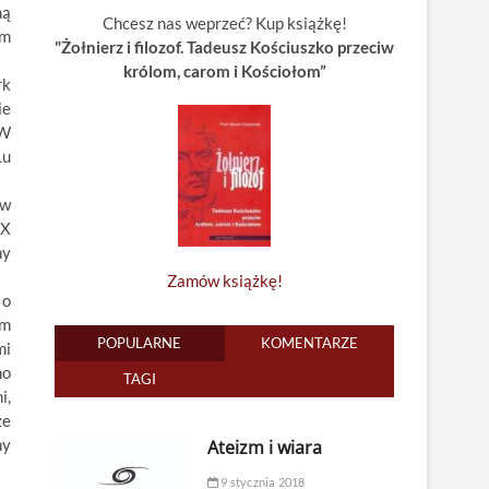
ną
Chcesz nas weprzeć? Kup książkę!
em
"Żołnierz i filozof. Tadeusz Kościuszko przeciw
królom, carom i Kościołom”
rk
ie
 W
Lu
 w
IX
ny
Zamów książkę!
 o
rm
POPULARNE
KOMENTARZE
mi
no
TAGI
i,
że
hy
Ateizm i wiara
9 stycznia 2018