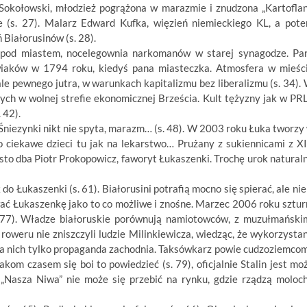
 Sokołowski, młodzież pogrążona w marazmie i znudzona „Kartofla
 (s. 27). Malarz Edward Kufka, więzień niemieckiego KL, a pot
 Białorusinów (s. 28).
 pod miastem, nocelegownia narkomanów w starej synagodze. Pa
iaków w 1794 roku, kiedyś pana miasteczka. Atmosfera w mieśc
le pewnego jutra, w warunkach kapitalizmu bez liberalizmu (s. 34).
cych w wolnej strefie ekonomicznej Brześcia. Kult tężyzny jak w PR
 42).
niezynki nikt nie spyta, marazm… (s. 48). W 2003 roku Łuka tworzy
 ciekawe dzieci tu jak na lekarstwo… Prużany z sukiennicami z X
to dba Piotr Prokopowicz, faworyt Łukaszenki. Trochę urok natural
o Łukaszenki (s. 61). Białorusini potrafią mocno się spierać, ale nie
tować Łukaszenkę jako to co możliwe i znośne. Marzec 2006 roku sztu
. 77). Władze białoruskie porównują namiotowców, z muzułmański
oweru nie zniszczyli ludzie Milinkiewicza, wiedząc, że wykorzysta
 dla nich tylko propaganda zachodnia. Taksówkarz powie cudzoziemcom
dakom czasem się boi to powiedzieć (s. 79), oficjalnie Stalin jest mo
 „Nasza Niwa” nie może się przebić na rynku, gdzie rządzą moloc