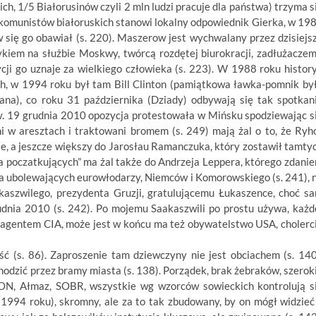
ich, 1/5 Białorusinów czyli 2 mln ludzi pracuje dla państwa) trzyma s
f komunistów białoruskich stanowi lokalny odpowiednik Gierka, w 19
 się go obawiał (s. 220). Maszerow jest wychwalany przez dzisiejs
kiem na służbie Moskwy, twórcą rozdętej biurokracji, zadłużaczem
ji go uznaje za wielkiego człowieka (s. 223). W 1988 roku histor
, w 1994 roku był tam Bill Clinton (pamiątkowa ławka-pomnik by
na), co roku 31 października (Dziady) odbywają się tak spotkan
w. 19 grudnia 2010 opozycja protestowała w Mińsku spodziewając s
 w aresztach i traktowani bromem (s. 249) mają żal o to, że Ryh
ie, a jeszcze większy do Jarosłau Ramanczuka, który zostawił tamty
dla poczatkujących” ma żal także do Andrzeja Leppera, którego zdani
nia ubolewających eurowłodarzy, Niemców i Komorowskiego (s. 241), 
akaszwilego, prezydenta Gruzji, gratulującemu Łukaszence, choć s
dnia 2010 (s. 242). Po mojemu Saakaszwili po prostu używa, każd
t agentem CIA, może jest w końcu ma też obywatelstwo USA, cholerc
 (s. 86). Zaproszenie tam dziewczyny nie jest obciachem (s. 140
hodzić przez bramy miasta (s. 138). Porządek, brak żebraków, szerok
ON, Ałmaz, SOBR, wszystkie wg wzorców sowieckich kontrolują s
1994 roku), skromny, ale za to tak zbudowany, by on mógł widzieć