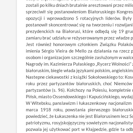
zostali po kilku dniach brutalnie aresztowani przez mi
sprzeciwił się postanowieniom Białoruskiego Kongres
opozycji i wprowadzono 5 rotacyjnych liderów. Były 
postanowił skoncentrować się na tworzeniu i rozwijan
prezydenckich na Białorusi, które odbędą się 19 grud
zamiaru brać udziału w reżyserowanym przez władze pr
Jest również honorowym członkiem Związku Polaków
imienia Sérgio Vieira de Mello za działania na rzec
osobom i organizacjom szczególnie zasłużonym w walce
Nagrody im. Kazimierza Pułaskiego „Rycerz Wolności” 
białoruskim, biegle włada językami polskim, angielskim,
Nastepne ciekawostki z książki Sokołowskiego to: Kos
roku przez partyzantów białoruskich, choć Niemców j
partyzantów (s. 96). Kołchozy na Polesiu, kompletnie
Pińsk, miasto Ossendowskiego i Kapuścińskiego, wydaje
W Witebsku, panslawizm i łukaszenkowy nacjonalizm mi
marca 1918 roku, powstania pierwszego białoruski
powiedzieć, że Łukaszenka nie jest Białorusinem lecz 
patriotyzmu, rosyjskojęzyczny sowietyzm nacjonalistyc
pozwala jej użytkować port w Kłajpedzie, gdzie ta odb