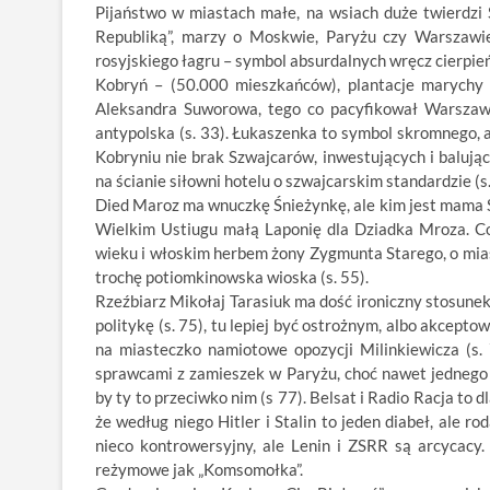
Pijaństwo w miastach małe, na wsiach duże twierdzi
Republiką”, marzy o Moskwie, Paryżu czy Warszawie
rosyjskiego łagru – symbol absurdalnych wręcz cierpień
Kobryń – (50.000 mieszkańców), plantacje marychy
Aleksandra Suworowa, tego co pacyfikował Warszaw
antypolska (s. 33). Łukaszenka to symbol skromnego, a
Kobryniu nie brak Szwajcarów, inwestujących i balują
na ścianie siłowni hotelu o szwajcarskim standardzie (s.
Died Maroz ma wnuczkę Śnieżynkę, ale kim jest mama Ś
Wielkim Ustiugu małą Laponię dla Dziadka Mroza. Co
wieku i włoskim herbem żony Zygmunta Starego, o mias
trochę potiomkinowska wioska (s. 55).
Rzeźbiarz Mikołaj Tarasiuk ma dość ironiczny stosunek d
politykę (s. 75), tu lepiej być ostrożnym, albo akcep
na miasteczko namiotowe opozycji Milinkiewicza (s
sprawcami z zamieszek w Paryżu, choć nawet jednego r
by ty to przeciwko nim (s 77). Belsat i Radio Racja to
że według niego Hitler i Stalin to jeden diabeł, ale ro
nieco kontrowersyjny, ale Lenin i ZSRR są arcycacy.
reżymowe jak „Komsomołka”.