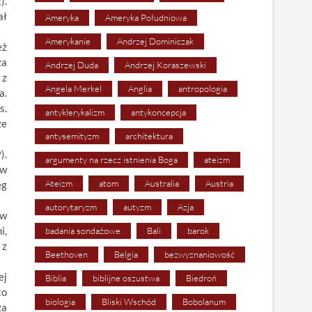
).
ał
Ameryka
Ameryka Południowa
Amerykanie
Andrzej Dominiczak
eż
za
Andrzej Duda
Andrzej Koraszewski
 z
Angela Merkel
Anglia
antropologia
a.
s.
antyklerykalizm
antykoncepcja
że
antysemityzm
architektura
).
argumenty na rzecz istnienia Boga
ateizm
 w
Ateizm
atom
Australia
Austria
eg
autorytaryzm
autyzm
Azja
 w
i,
badania sondażowe
Bali
barok
 z
Beethoven
Belgia
bezwyznaniowość
ej
Biblia
biblijne oszustwa
Biedroń
to
biologia
Bliski Wschód
Bobolanum
za