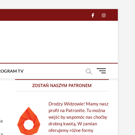
facebook
in
M
ROGRAM TV
e
n
ZOSTAŃ NASZYM PATRONEM
u
B
Drodzy Widzowie! Mamy nasz
u
profil na Patronite. Tu można
t
wejść by wspomóc nas choćby
t
ie
drobną kwotą. W zamian
o
oferujemy różne formy
n
ra