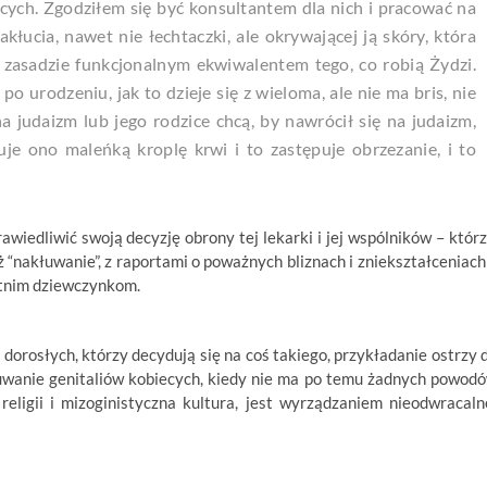
ecych. Zgodziłem się być konsultantem dla nich i pracować na
łucia, nawet nie łechtaczki, ale okrywającej ją skóry, która
zasadzie funkcjonalnym ekwiwalentem tego, co robią Żydzi.
po urodzeniu, jak to dzieje się z wieloma, ale nie ma
bris
, nie
na judaizm lub jego rodzice chcą, by nawrócił się na judaizm,
je ono maleńką kroplę krwi i to zastępuje obrzezanie, i to
wiedliwić swoją decyzję obrony tej lekarki i jej wspólników – którz
iż “nakłuwanie”, z raportami o poważnych bliznach i zniekształceniach
letnim dziewczynkom.
orosłych, którzy decydują się na coś takiego, przykładanie ostrzy 
łuwanie genitaliów kobiecych, kiedy nie ma po temu żadnych powod
eligii i mizoginistyczna kultura, jest wyrządzaniem nieodwracaln