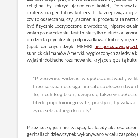
religijną, by zakryć ujarzmienie kobiet, Dershowit
okaleczania genitaliów kobiecych i każdej związanej 
czy to okaleczania, czy „nacinania”, procedura ta nar
być fizycznie „oczyszczone z wrodzonej hiperseksualno
zmian po narodzeniu. Jest to nie tylko nieludzka ignoran
urodzenia psychicznie podporządkować kobiety mężczyz
(upublicznionych dzięki MEMRI
nie pozostawiającyc
sunnickich imamów Ameryki, wygłoszonych zaledwie kil
wyjaśnił dokładne rozumowanie, kryjące się za tą kult
"Przeciwnie, widzicie w społeczeństwach, w kt
hiperseksualność ogarnia całe społeczeństwo i 
To, niech Bóg broni, dzieje się także w społe
błędu popełnionego w tej praktyce, by zakazać
życia seksualnego kobiety”.
Przez setki, jeśli nie tysiące, lat każdy akt okalecze
genitaliach dziewczynek wykonywano w celu zaspokojen