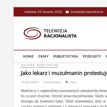
Skip
niedziela, 09 sierpnia, 2026
kontakt@racjonalista.tv
to
content
Racjona
RACJONALNA TELEW
HOME
FILMY
PUBLICYSTYKA
PODCASTY
POLITYKA
PUBLICYSTYKA
Jako lekarz i muzułmanin protestuj
12 lipca 2017
2 komentarze
islam
Niektórzy z najbardziej szanowanych adwokatów Amery
to, co jest słuszne, i bronić praw muzułmanów. Także
dostępu do żywności halal. Takie stanowisko, choć 
zasadą wolności religijnej i z pierwszą poprawką do 