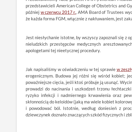
przedstawicieli American College of Obstetrics and G
później
w czerwcu 2017 r.
, AMA Board of Trustees wyda
że każda forma FGM, włącznie z nakłuwaniem, jest zaka
Jest niesłychanie istotne, by wszyscy zapoznali się z 
nieludzkich przestępców medycznych aresztowanych
apologetami tej nieetycznej procedury.
Jak napisaliśmy w oświadczeniu w tej sprawie
w zeszł
erogenicznym. Budowa jej różni się wśród kobiet; jed
poważniejsze cięcia, jeśli ktoś próbuje ją usunąć. Wyci
prowadzi do nacinania i uszkodzeń trzonu łechtaczki 
ryzyko infekcji i nadmiernego krwawienia oraz pewn
skłonnością do keloidów (jaką ma wiele kobiet kolorow
i powodować ból. Istotnie, według doniesień z pro
dziewczynek doznało znaczących szkód fizycznych i zbl