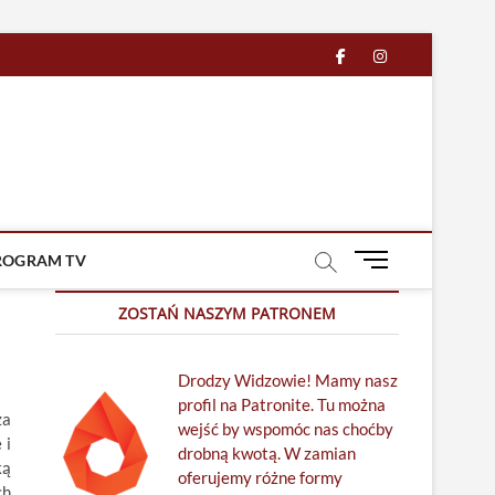
facebook
in
M
ROGRAM TV
e
n
ZOSTAŃ NASZYM PATRONEM
u
B
Drodzy Widzowie! Mamy nasz
u
profil na Patronite. Tu można
t
za
wejść by wspomóc nas choćby
t
 i
drobną kwotą. W zamian
o
ką
oferujemy różne formy
n
ch