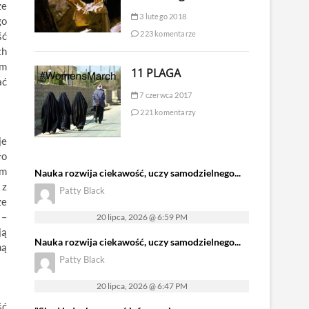
że
3 lutego 2018
go
223 komentarze
ść
ch
ym
11 PLAGA
ać
7 czerwca 2017
221 komentarzy
je
ło
em
Nauka rozwija ciekawość, uczy samodzielnego...
 z
Patty Black
ze
 –
20 lipca, 2026 @ 6:59 PM
ją
Nauka rozwija ciekawość, uczy samodzielnego...
ną
Patty Black
20 lipca, 2026 @ 6:47 PM
ść