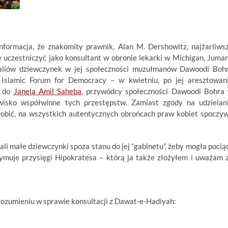
formacja, że znakomity prawnik, Alan M. Dershowitz, najżarliws
ę uczestniczyć jako konsultant w obronie lekarki w Michigan, Juma
aliów dziewczynek w jej społeczności muzułmanów Dawoodi Boh
Islamic Forum for Democracy – w kwietniu, po jej aresztowan
y do
Janela Amil Saheba
, przywódcy społeczności Dawoodi Bohra
owisko współwinne tych przestępstw. Zamiast zgody na udzielan
zrobić, na wszystkich autentycznych obrońcach praw kobiet spoczy
ali małe dziewczynki spoza stanu do jej “gabinetu”, żeby mogła pociąć
zymuje przysięgi Hipokratesa – którą ja także złożyłem i uważam 
ozumieniu w sprawie konsultacji z Dawat-e-Hadiyah: