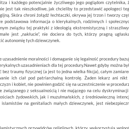
tza i każdego potencjalnie życzliwego jego poglądom czytelnika, 
ie jest tak nieszkodliwe, jak chcieliby to przedstawić apologeci te
gijną. Skóra chroni żołądź łechtaczki, okrywa jej trzon i tworzy czę
e podstawowa informacja o klerykalnych, rodzinnych i społeczny
cznym związku tej praktyki z ideologią ekstremistyczną i straszliw
małe jest „nakłucie”, nie dociera do tych, którzy pragną ugłask
łcić autonomię tych dziewczynek.
że uzasadnienie moralności i domaganie się legalność procedury bazu
 klerykalnych uzasadnieniach dla tej procedury.Nawet gdyby można by
bez traumy fizycznej (a jest to jedna wielka fikcja), całym zamiar
anie ich ciał pod patriarchalną kontrolę. Żaden lekarz ani nikt
zyzn i kobiet, nie powinien godzić się na uczestniczenie w procedur
ie związanego z seksualnością i nie mającego na celu dyskryminacji
ościach żydowskich, jak i muzułmańskich, z średniowieczną intenc
 islamistów na genitaliach małych dziewczynek, jest niebezpiecz
lamistycznych przywódców religijnych, którzy wykorzystują wolno