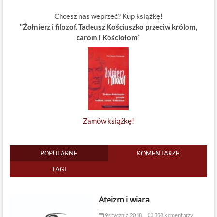
Chcesz nas weprzeć? Kup książkę!
"Żołnierz i filozof. Tadeusz Kościuszko przeciw królom,
carom i Kościołom”
Zamów książkę!
POPULARNE
KOMENTARZE
TAGI
Ateizm i wiara
9 stycznia 2018
358 komentarzy