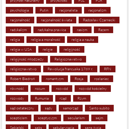
przyrost naturalny
przyszłość
PSL
PSR
psychologia
Putin
racjonalista
racjonalizm
racjonalność
racjonalność świata
Radosław Czarnecki
radykalizm
radykalna prawica
rasizm
Razem
religia
religia a moralność
religia a nauka
religia w USA
religie
religijność
religijność młodzieży
Religioznawstwo
religioznawstwo
Rewolucja francuska 1789 r.
RFN
Robert Biedroń
romantyzm
Rosja
rosłaniec
równość
rozum
rozwód
rozwód kościelny
rozwody
Rumunia
rząd
Rzym
sąd ostateczny
sądy
samorząd
Santo subito
scepticism
sceptycyzm
secularism
sejm
Sekielski
seks
sekularyzacja
sens życia