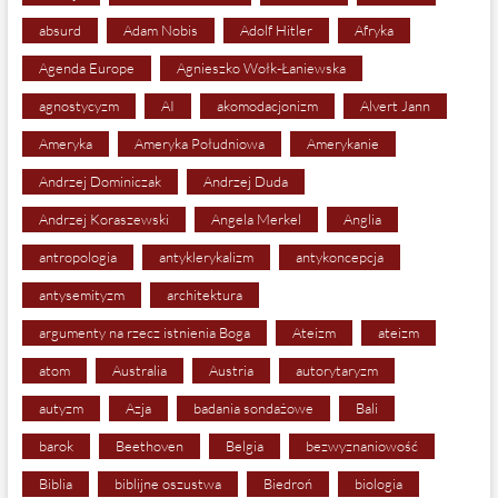
absurd
Adam Nobis
Adolf Hitler
Afryka
Agenda Europe
Agnieszko Wołk-Łaniewska
agnostycyzm
AI
akomodacjonizm
Alvert Jann
Ameryka
Ameryka Południowa
Amerykanie
Andrzej Dominiczak
Andrzej Duda
Andrzej Koraszewski
Angela Merkel
Anglia
antropologia
antyklerykalizm
antykoncepcja
antysemityzm
architektura
argumenty na rzecz istnienia Boga
Ateizm
ateizm
atom
Australia
Austria
autorytaryzm
autyzm
Azja
badania sondażowe
Bali
barok
Beethoven
Belgia
bezwyznaniowość
Biblia
biblijne oszustwa
Biedroń
biologia