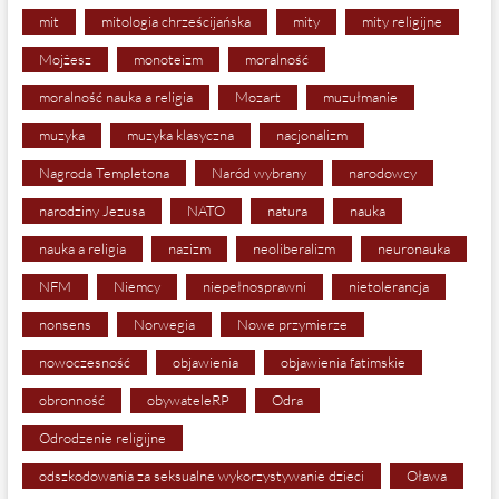
mit
mitologia chrześcijańska
mity
mity religijne
Mojżesz
monoteizm
moralność
moralność nauka a religia
Mozart
muzułmanie
muzyka
muzyka klasyczna
nacjonalizm
Nagroda Templetona
Naród wybrany
narodowcy
narodziny Jezusa
NATO
natura
nauka
nauka a religia
nazizm
neoliberalizm
neuronauka
NFM
Niemcy
niepełnosprawni
nietolerancja
nonsens
Norwegia
Nowe przymierze
nowoczesność
objawienia
objawienia fatimskie
obronność
obywateleRP
Odra
Odrodzenie religijne
odszkodowania za seksualne wykorzystywanie dzieci
Oława