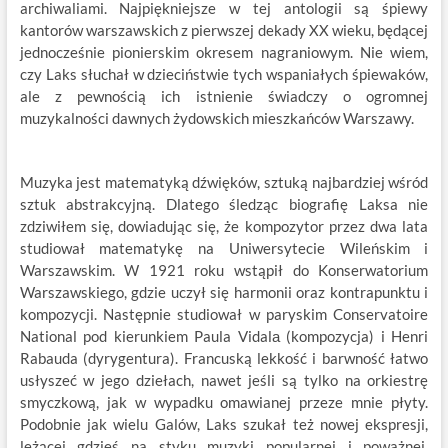
archiwaliami. Najpiękniejsze w tej antologii są śpiewy
kantorów warszawskich z pierwszej dekady XX wieku, będącej
jednocześnie pionierskim okresem nagraniowym. Nie wiem,
czy Laks słuchał w dzieciństwie tych wspaniałych śpiewaków,
ale z pewnością ich istnienie świadczy o ogromnej
muzykalności dawnych żydowskich mieszkańców Warszawy.
Muzyka jest matematyką dźwięków, sztuką najbardziej wśród
sztuk abstrakcyjną. Dlatego śledząc biografię Laksa nie
zdziwiłem się, dowiadując się, że kompozytor przez dwa lata
studiował matematykę na Uniwersytecie Wileńskim i
Warszawskim. W 1921 roku wstąpił do Konserwatorium
Warszawskiego, gdzie uczył się harmonii oraz kontrapunktu i
kompozycji. Następnie studiował w paryskim Conservatoire
National pod kierunkiem Paula Vidalа (kompozycja) i Henri
Rabauda (dyrygentura). Francuską lekkość i barwność łatwo
usłyszeć w jego dziełach, nawet jeśli są tylko na orkiestrę
smyczkową, jak w wypadku omawianej przeze mnie płyty.
Podobnie jak wielu Galów, Laks szukał też nowej ekspresji,
leżącej gdzieś na styku muzyki popularnej i poważnej.