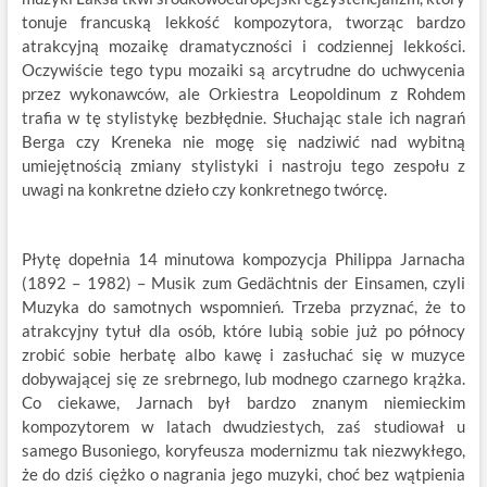
tonuje francuską lekkość kompozytora, tworząc bardzo
atrakcyjną mozaikę dramatyczności i codziennej lekkości.
Oczywiście tego typu mozaiki są arcytrudne do uchwycenia
przez wykonawców, ale Orkiestra Leopoldinum z Rohdem
trafia w tę stylistykę bezbłędnie. Słuchając stale ich nagrań
Berga czy Kreneka nie mogę się nadziwić nad wybitną
umiejętnością zmiany stylistyki i nastroju tego zespołu z
uwagi na konkretne dzieło czy konkretnego twórcę.
Płytę dopełnia 14 minutowa kompozycja Philippa Jarnacha
(1892 – 1982) – Musik zum Gedächtnis der Einsamen, czyli
Muzyka do samotnych wspomnień. Trzeba przyznać, że to
atrakcyjny tytuł dla osób, które lubią sobie już po północy
zrobić sobie herbatę albo kawę i zasłuchać się w muzyce
dobywającej się ze srebrnego, lub modnego czarnego krążka.
Co ciekawe, Jarnach był bardzo znanym niemieckim
kompozytorem w latach dwudziestych, zaś studiował u
samego Busoniego, koryfeusza modernizmu tak niezwykłego,
że do dziś ciężko o nagrania jego muzyki, choć bez wątpienia