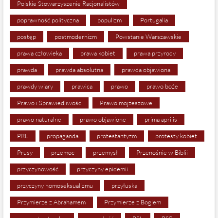
Polskie Stowarzyszenie Racjonalistów
poprawność polityczna
populizm
Portugalia
postęp
postmodernizm
Powstanie Warszawskie
prawa człowieka
prawa kobiet
prawa przyrody
prawda
prawda absolutna
prawda objawiona
prawdy wiary
prawica
prawo
prawo boże
Prawo i Sprawiedliwość
Prawo mojżeszowe
prawo naturalne
prawo objawione
prima aprilis
PRL
propaganda
protestantyzm
protesty kobiet
Prusy
przemoc
przemysł
Przenośnie w Biblii
przyczynowość
przyczyny epidemii
przyczyny homoseksualizmu
przyłuska
Przymierze z Abrahamem
Przymierze z Bogiem