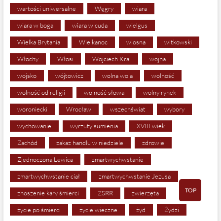
wartości uniwersalne
Węgry
wiara
wiara w boga
wiara w cuda
wielgus
Wielka Brytania
Wielkanoc
wiosna
witkowski
Włochy
Włosi
Wojciech Kral
wojna
wojsko
wójtowicz
wolna wola
wolność
wolność od religii
wolność słowa
wolny rynek
woroniecki
Wrocław
wszechświat
wybory
wychowanie
wyrzuty sumienia
XVIII wiek
Zachód
zakaz handlu w niedziele
zdrowie
Zjednoczona Lewica
zmartwychwstanie
zmartwychwstanie ciał
zmartwychwstanie Jezusa
TOP
znoszenie kary śmierci
ZSRR
zwierzęta
życie po śmierci
życie wieczne
żyd
Żydzi