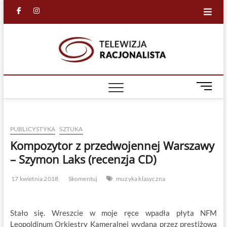
Skip
facebook
in
to
content
Racjona
RACJONALNA
TELEWIZJA
TV
M
e
n
u
PUBLICYSTYKA
SZTUKA
B
u
Kompozytor z przedwojennej Warszawy
t
– Szymon Laks (recenzja CD)
t
o
17 kwietnia 2018
Skomentuj
muzyka klasyczna
n
Stało się. Wreszcie w moje ręce wpadła płyta NFM
Leopoldinum Orkiestry Kameralnej wydana przez prestiżową