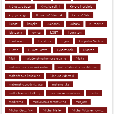
królestwo boze
Krytyka religii
Kryzys Kościoła
kryzys religii
Krzysztof Marczak
ks. prof. Salij
ksiądz
książka
kuchanny
kultura
Kurdowie
laicyzacja
lewica
LGBT
liberalizm
libertarianizm
literatura
Logos
Łucja dos Santos
Ludzie
Łukasz Lamża
Łyszczyński
Macron
Mali
małożeństwa homoseksualne
Malta
małżeństwa homoseksualne
małżeństwo konkordatowe
małżeństwo kościelne
Mariusz Adamski
matematyczność świata
matematyka
matka teresa z kalkuty
mechanika kwantowa
media
medycyna
medycyna alternatywna
mesjasz
Michał Gadziński
Michał Heller
Michał Wojciechowicz