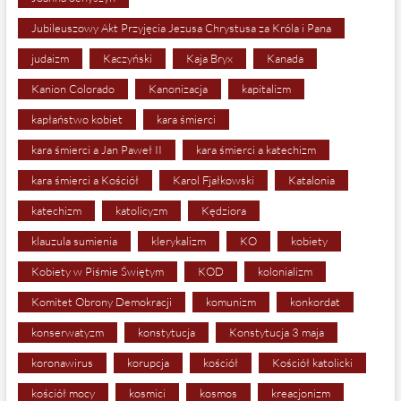
Jubileuszowy Akt Przyjęcia Jezusa Chrystusa za Króla i Pana
judaizm
Kaczyński
Kaja Bryx
Kanada
Kanion Colorado
Kanonizacja
kapitalizm
kapłaństwo kobiet
kara śmierci
kara śmierci a Jan Paweł II
kara śmierci a katechizm
kara śmierci a Kościół
Karol Fjałkowski
Katalonia
katechizm
katolicyzm
Kędziora
klauzula sumienia
klerykalizm
KO
kobiety
Kobiety w Piśmie Świętym
KOD
kolonializm
Komitet Obrony Demokracji
komunizm
konkordat
konserwatyzm
konstytucja
Konstytucja 3 maja
koronawirus
korupcja
kościół
Kościół katolicki
kościół mocy
kosmici
kosmos
kreacjonizm