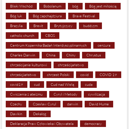
Bliski Wschód
Bobolanum
bóg
Bóg jest miłością
Bóg luk
Bóg zapchajdziura
Brave Festival
Brazylia
Brexit
Brytyjczycy
buddyzm
catholic church
CBOS
Centrum Kopernika Badań Interdyscyplinarnych
cenzura
Charles Darwin
China
Chiny
Chrystus
chrześcijanie kulturowi
chrześcijaństwo
chrześcjiaństwo
chrzest Polski
covid
COVID 19
covid19
cud
Cud nad Wisłą
cuda
Ćwiczenia z ateizmu
Cyryl i Metody
cywilizacja
Czechy
Czesław Cyrul
darwin
David Hume
Dawkin
Dekalog
Deklaracja Praw Człowieka i Obywatela
democracy