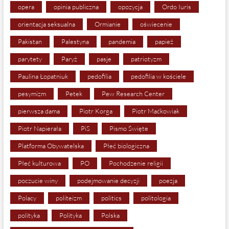
opera
opinia publiczna
opozycja
Ordo Iuris
orientacja seksualna
Ormianie
oświecenie
Pakistan
Palestyna
pandemia
papież
parytety
Paryż
pasje
patriotyzm
Paulina Łopatniuk
pedofilia
pedofilia w kościele
pesymizm
Petek
Pew Research Center
pierwsza dama
Piotr Korga
Piotr Maćkowiak
Piotr Napierała
PiS
Pismo Święte
Platforma Obywatelska
Płeć biologiczna
Płeć kulturowa
PO
Pochodzenie religii
poczucie winy
podejmowanie decyzji
poezja
Polacy
politeizm
politics
politologia
polityka
Polityka
Polska