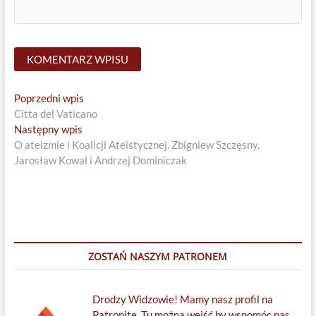
Nawigacja
Previous
Poprzedni wpis
post:
Citta del Vaticano
wpisu
Next
Następny wpis
post:
O ateizmie i Koalicji Ateistycznej. Zbigniew Szczęsny,
Jarosław Kowal i Andrzej Dominiczak
ZOSTAŃ NASZYM PATRONEM
Drodzy Widzowie! Mamy nasz profil na
Patronite. Tu można wejść by wspomóc nas