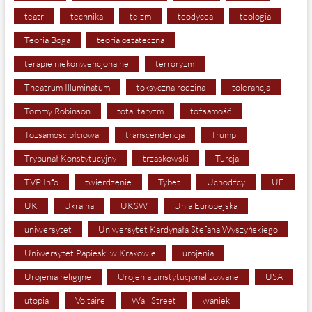
teatr
technika
teizm
teodycea
teologia
Teoria Boga
teoria ostateczna
terapie niekonwencjonalne
terroryzm
Theatrum Illuminatum
toksyczna rodzina
tolerancja
Tommy Robinson
totalitaryzm
tożsamość
Tożsamość płciowa
transcendencja
Trump
Trybunał Konstytucyjny
trzaskowski
Turcja
TVP Info
twierdzenie
Tybet
Uchodźcy
UE
UK
Ukraina
UKSW
Unia Europejska
uniwersytet
Uniwersytet Kardynała Stefana Wyszyńskiego
Uniwersytet Papieski w Krakowie
urojenia
Urojenia religijne
Urojenia zinstytucjonalizowane
USA
utopia
Voltaire
Wall Street
waniek