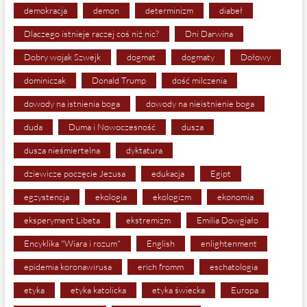
demokracja
demon
determinizm
diabeł
Dlaczego istnieje raczej coś niż nic?
Dni Darwina
Dobry wojak Szwejk
dogmat
dogmaty
Dołowy
dominiczak
Donald Trump
dość milczenia
dowody na istnienia boga
dowody na nieistnienie boga
duda
Duma i Nowoczesność
dusza
dusza nieśmiertelna
dyktatura
dziewicze poczęcie Jezusa
edukacja
Egipt
egzystencja
ekologia
ekologizm
ekonomia
eksperyment Libeta
ekstremizm
Emilia Dowgiało
Encyklika "Wiara i rozum"
English
enlightenment
epidemia koronawirusa
erich fromm
eschatologia
etyka
etyka katolicka
etyka świecka
Europa