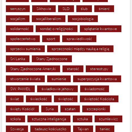
senyszyn
Sikhowie
SLD
ślub
śmierć
socjalizm
socjalliberalizm
socjobiologia
solidarność
sondaż o religijności
splątanie kwantowe
społeczeństwo
sport
sprawiedliwość
sprzeciw sumienia
sprzeczności między nauką a religią
Sri Lanka
Stany Zjednoczone
Stany Zjednoczone Ameryki
starość
stereotypy
stworzenie świata
sumienie
superpozycja kwantowa
ŚW. PAWEŁ
świadkowie jehowy
świadomość
świat
świeckość
świętość
świętość Kościoła
święty Kościół
Syria
szatan
szczepionki
szkoła
sztuczna inteligencja
sztuka
szumlewicz
Szwecja
tadeusz kościuszko
Tajwan
taniec