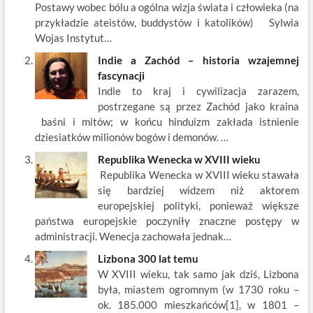
o
n
Postawy wobec bólu a ogólna wizja świata i człowieka (na
k
przykładzie ateistów, buddystów i katolików) Sylwia
Wojas Instytut…
Indie a Zachód – historia wzajemnej
fascynacji
Indie to kraj i cywilizacja zarazem,
postrzegane są przez Zachód jako kraina
baśni i mitów; w końcu hinduizm zakłada istnienie
dziesiatków milionów bogów i demonów. …
Republika Wenecka w XVIII wieku
Republika Wenecka w XVIII wieku stawała
się bardziej widzem niż aktorem
europejskiej polityki, ponieważ większe
państwa europejskie poczyniły znaczne postępy w
administracji. Wenecja zachowała jednak…
Lizbona 300 lat temu
W XVIII wieku, tak samo jak dziś, Lizbona
była, miastem ogromnym (w 1730 roku –
ok. 185.000 mieszkańców[1], w 1801 –