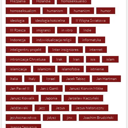
Hiszpania
Holandia
homoseksualiści
homoseksualizm
humanism
humanizm
humor
ideologia
ideologia kościelna
II Wojna Światowa
III Rzesza
imigranci
in vitro
Indie
Indonezja
indywidualizacja religii
informatyka
inteligentny projekt
Inter insigniores
internet
intronizacja Chrystusa
Irak
Iran
isis
islam
islamizacja
islamizm
islamofobia
istnienie
Italia
Italy
Izrael
Jacek Tabisz
Jan Hartman
Jan Paweł II
Jan z Gamli
Janusz Korwin Mikke
Janusz Kowalik
Japonia
Jarosław Kaczyński
Jażdżewski
jazz
Jezus
Jezus historyczny
językoznawstwo
jidysz
jinx
Joachim Brudziński
Joanna Senyszyn