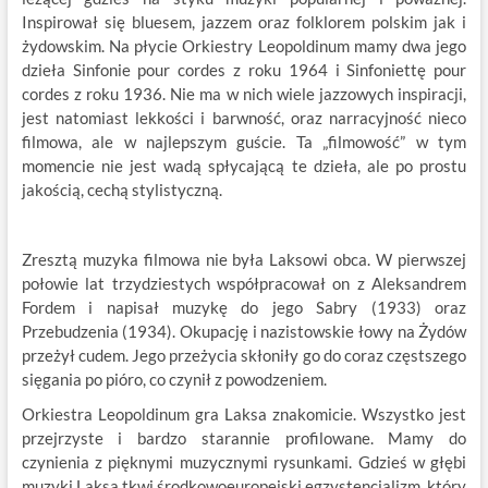
Inspirował się bluesem, jazzem oraz folklorem polskim jak i
żydowskim. Na płycie Orkiestry Leopoldinum mamy dwa jego
dzieła Sinfonie pour cordes z roku 1964 i Sinfoniettę pour
cordes z roku 1936. Nie ma w nich wiele jazzowych inspiracji,
jest natomiast lekkości i barwność, oraz narracyjność nieco
filmowa, ale w najlepszym guście. Ta „filmowość” w tym
momencie nie jest wadą spłycającą te dzieła, ale po prostu
jakością, cechą stylistyczną.
Zresztą muzyka filmowa nie była Laksowi obca. W pierwszej
połowie lat trzydziestych współpracował on z Aleksandrem
Fordem i napisał muzykę do jego Sabry (1933) oraz
Przebudzenia (1934). Okupację i nazistowskie łowy na Żydów
przeżył cudem. Jego przeżycia skłoniły go do coraz częstszego
sięgania po pióro, co czynił z powodzeniem.
Orkiestra Leopoldinum gra Laksa znakomicie. Wszystko jest
przejrzyste i bardzo starannie profilowane. Mamy do
czynienia z pięknymi muzycznymi rysunkami. Gdzieś w głębi
muzyki Laksa tkwi środkowoeuropejski egzystencjalizm, który