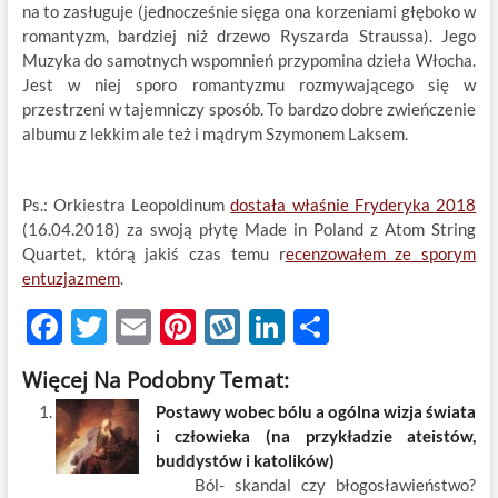
na to zasługuje (jednocześnie sięga ona korzeniami głęboko w
romantyzm, bardziej niż drzewo Ryszarda Straussa). Jego
Muzyka do samotnych wspomnień przypomina dzieła Włocha.
Jest w niej sporo romantyzmu rozmywającego się w
przestrzeni w tajemniczy sposób. To bardzo dobre zwieńczenie
albumu z lekkim ale też i mądrym Szymonem Laksem.
Ps.: Orkiestra Leopoldinum
dostała właśnie Fryderyka 2018
(16.04.2018) za swoją płytę Made in Poland z Atom String
Quartet, którą jakiś czas temu r
ecenzowałem ze sporym
entuzjazmem
.
F
T
E
Pi
W
Li
S
ac
w
m
nt
y
n
h
Więcej Na Podobny Temat:
e
itt
ail
er
k
k
ar
Postawy wobec bólu a ogólna wizja świata
b
er
es
o
e
e
i człowieka (na przykładzie ateistów,
o
t
p
dI
buddystów i katolików)
Ból- skandal czy błogosławieństwo?