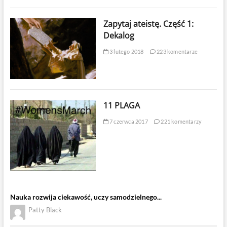
Zapytaj ateistę. Część 1:
Dekalog
3 lutego 2018
223 komentarze
11 PLAGA
7 czerwca 2017
221 komentarzy
Nauka rozwija ciekawość, uczy samodzielnego...
Patty Black