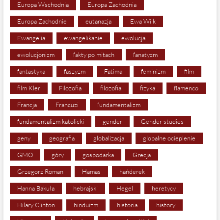
Europa Wschodnia
Europa Zachodnia
Europa Zachodnie
eutanazja
Ewa Wilk
Ewangelia
ewangelikanie
ewolucja
ewolucjonizm
fakty po mitach
fanatyzm
fantastyka
faszyzm
Fatima
feminizm
film
film Kler
Filozofia
filozofia
fizyka
flamenco
Francja
Francuzi
fundamentalizm
fundamentalizm katolicki
gender
Gender studies
geny
geografia
globalizacja
globalne ocieplenie
GMO
góry
gospodarka
Grecja
Grzegorz Roman
Hamas
hańderek
Hanna Bakuła
hebrajski
Hegel
heretycy
Hilary Clinton
hinduizm
historia
history