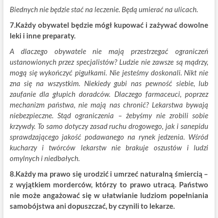
Biednych nie będzie stać na leczenie. Będą umierać na ulicach.
7.Każdy obywatel będzie mógł kupować i zażywać dowolne
leki i inne preparaty.
A dlaczego obywatele nie mają przestrzegać ograniczeń
ustanowionych przez specjalistów? Ludzie nie zawsze są mądrzy,
mogą się wykończyć pigułkami. Nie jesteśmy doskonali. Nikt nie
zna się na wszystkim. Niekiedy gubi nas pewność siebie, lub
zaufanie dla głupich doradców. Dlaczego farmaceuci, poprzez
mechanizm państwa, nie mają nas chronić? Lekarstwa bywają
niebezpieczne. Stąd ograniczenia – żebyśmy nie zrobili sobie
krzywdy. To samo dotyczy zasad ruchu drogowego, jak i sanepidu
sprawdzającego jakość podawanego na rynek jedzenia. Wśród
kucharzy i twórców lekarstw nie brakuje oszustów i ludzi
omylnych i niedbałych.
8.Każdy ma prawo się urodzić i umrzeć naturalną śmiercią –
z wyjątkiem morderców, którzy to prawo utracą. Państwo
nie może angażować się w ułatwianie ludziom popełniania
samobójstwa ani dopuszczać, by czynili to lekarze.