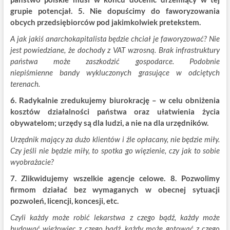
grupie potencjał. 5. Nie dopuścimy do faworyzowania
obcych przedsiębiorców pod jakimkolwiek pretekstem.
A jak jakiś anarchokapitalista będzie chciał je faworyzować? Nie
jest powiedziane, że dochody z VAT wzrosną. Brak infrastruktury
państwa może zaszkodzić gospodarce. Podobnie
niepiśmienne bandy wykluczonych grasujące w odciętych
terenach.
6. Radykalnie zredukujemy biurokrację – w celu obniżenia
kosztów działalności państwa oraz ułatwienia życia
obywatelom; urzędy są dla ludzi, a nie na dla urzędników.
Urzędnik mający za dużo klientów i źle opłacany, nie będzie miły.
Czy jeśli nie będzie miły, to spotka go więzienie, czy jak to sobie
wyobrażacie?
7. Zlikwidujemy wszelkie agencje celowe. 8. Pozwolimy
firmom działać bez wymaganych w obecnej sytuacji
pozwoleń, licencji, koncesji, etc.
Czyli każdy może robić lekarstwa z czego bądź, każdy może
budować wieżowiec z czego bądź, każdy może gotować z czego