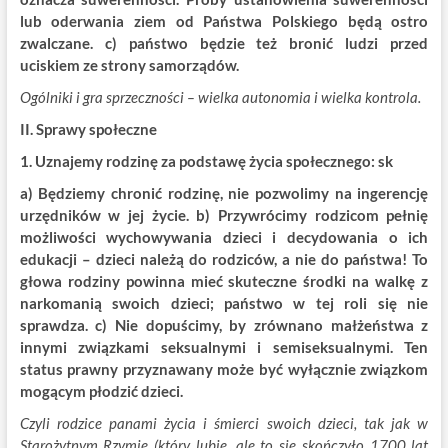
lub oderwania ziem od Państwa Polskiego będą ostro
zwalczane. c) państwo będzie też bronić ludzi przed
uciskiem ze strony samorządów.
Ogólniki i gra sprzeczności – wielka autonomia i wielka kontrola.
II. Sprawy społeczne
1. Uznajemy rodzinę za podstawę życia społecznego: sk
a) Będziemy chronić rodzinę, nie pozwolimy na ingerencję
urzędników w jej życie. b) Przywrócimy rodzicom pełnię
możliwości wychowywania dzieci i decydowania o ich
edukacji – dzieci należą do rodziców, a nie do państwa! To
głowa rodziny powinna mieć skuteczne środki na walkę z
narkomanią swoich dzieci; państwo w tej roli się nie
sprawdza. c) Nie dopuścimy, by zrównano małżeństwa z
innymi związkami seksualnymi i semiseksualnymi. Ten
status prawny przyznawany może być wyłącznie związkom
mogącym płodzić dzieci.
Czyli rodzice panami życia i śmierci swoich dzieci, tak jak w
Starożytnym Rzymie (który lubię, ale to się skończyło 1700 lat