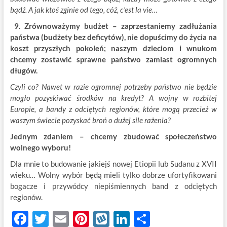
bądź. A jak ktoś zginie od tego, cóż, c'est la vie…
9. Zrównoważymy budżet – zaprzestaniemy zadłużania
państwa (budżety bez deficytów), nie dopuścimy do życia na
koszt przyszłych pokoleń; naszym dzieciom i wnukom
chcemy zostawić sprawne państwo zamiast ogromnych
długów.
Czyli co? Nawet w razie ogromnej potrzeby państwo nie będzie
mogło pozyskiwać środków na kredyt? A wojny w rozbitej
Europie, a bandy z odciętych regionów, które mogą przecież w
waszym świecie pozyskać broń o dużej sile rażenia?
Jednym zdaniem – chcemy zbudować społeczeństwo
wolnego wyboru!
Dla mnie to budowanie jakiejś nowej Etiopii lub Sudanu z XVII
wieku… Wolny wybór będą mieli tylko dobrze ufortyfikowani
bogacze i przywódcy niepiśmiennych band z odciętych
regionów.
F
T
E
Pi
W
Li
S