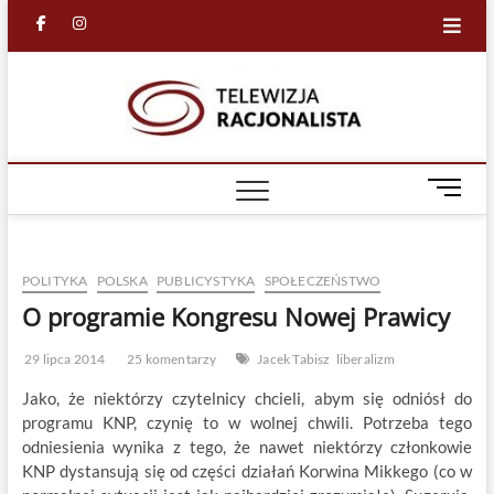
Skip
facebook
in
to
content
Racjona
RACJONALNA
TELEWIZJA
TV
M
e
n
u
POLITYKA
POLSKA
PUBLICYSTYKA
SPOŁECZEŃSTWO
B
u
O programie Kongresu Nowej Prawicy
t
t
29 lipca 2014
25 komentarzy
Jacek Tabisz
liberalizm
o
Jako, że niektórzy czytelnicy chcieli, abym się odniósł do
n
programu KNP, czynię to w wolnej chwili. Potrzeba tego
odniesienia wynika z tego, że nawet niektórzy członkowie
KNP dystansują się od części działań Korwina Mikkego (co w