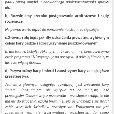
padły ofiarą omyłki, niedokładnego udokumentowania sprawy
etc.
b) Rozwiniemy szeroko postępowanie arbitrażowe i sądy
rozjemcze.
Na pewno warto dążyć do porozumienia stron i to się dzieje.
c.Główną rolę będą pełniły oskarżenia prywatne, a głównym
celem kary będzie zadośćuczynienie poszkodowanym
.
Brzmi ładnie. Uchylę rąbka tajemnicy, że najmniej kontrowersyjna
część programu KNP występuje na początku. A później? Im dalej w
las, tym więcej drzew…
d) Przywrócimy karę śmierci i zaostrzymy kary za najcięższe
przestępstwa.
Jednym z głównych osiągnięć cywilizacji jest zniesienia kary
śmierci. Kara śmierci nie wpływa też na mniejszą ilość
przestępstw. Czasem wręcz przeciwnie – przestępca czując, że nie
ma nic do stracenia, działa brutalniej. Na pewno będzie się starał
zabić wszelkich świadków przestępstwa. Problemem nie jest
zaostrzanie kar, ale wykrywalność przestępstw, do czego