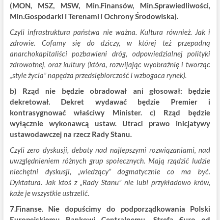
(MON, MSZ, MSW, Min.Finansów, Min.Sprawiedliwości,
Min.Gospodarki i Terenami i Ochrony Środowiska).
Czyli infrastruktura państwa nie ważna. Kultura również. Jak i
zdrowie. Cofamy się do dziczy, w której też przepadną
anarchokapitaliści pozbawieni dróg, odpowiedzialnej polityki
zdrowotnej, oraz kultury (która, rozwijając wyobraźnię i tworząc
„style życia” napędza przedsiębiorczość i wzbogaca rynek).
b) Rząd nie będzie obradował ani głosował: będzie
dekretował. Dekret wydawać będzie Premier i
kontrasygnować właściwy Minister. c) Rząd będzie
wyłącznie wykonawcą ustaw. Utraci prawo inicjatywy
ustawodawczej na rzecz Rady Stanu.
Czyli zero dyskusji, debaty nad najlepszymi rozwiązaniami, nad
uwzględnieniem różnych grup społecznych. Mają rządzić ludzie
niechętni dyskusji, „wiedzący” dogmatycznie co ma być.
Dyktatura. Jak ktoś z „Rady Stanu” nie lubi przykładowo krów,
każe je wszystkie ustrzelić.
7.Finanse. Nie dopuścimy do podporządkowania Polski
Europejskiemu Bankowi Centralnemu. Strefa €uro od