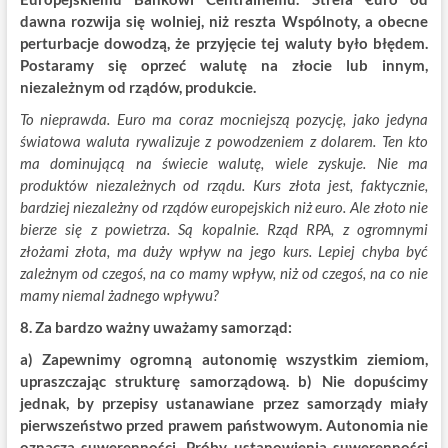
dawna rozwija się wolniej, niż reszta Wspólnoty, a obecne
perturbacje dowodzą, że przyjęcie tej waluty było błędem.
Postaramy się oprzeć walutę na złocie lub innym,
niezależnym od rządów, produkcie.
To nieprawda. Euro ma coraz mocniejszą pozycję, jako jedyna
światowa waluta rywalizuje z powodzeniem z dolarem. Ten kto
ma dominującą na świecie walutę, wiele zyskuje. Nie ma
produktów niezależnych od rządu. Kurs złota jest, faktycznie,
bardziej niezależny od rządów europejskich niż euro. Ale złoto nie
bierze się z powietrza. Są kopalnie. Rząd RPA, z ogromnymi
złożami złota, ma duży wpływ na jego kurs. Lepiej chyba być
zależnym od czegoś, na co mamy wpływ, niż od czegoś, na co nie
mamy niemal żadnego wpływu?
8. Za bardzo ważny uważamy samorząd:
a) Zapewnimy ogromną autonomię wszystkim ziemiom,
upraszczając strukturę samorządową. b) Nie dopuścimy
jednak, by przepisy ustanawiane przez samorządy miały
pierwszeństwo przed prawem państwowym. Autonomia nie
oznacza suwerenności. Próby ustanowienia suwerenności