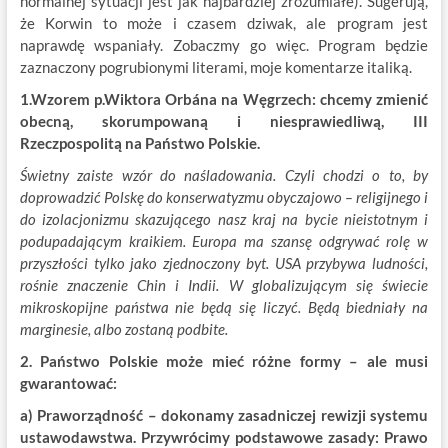
normalnej sytuacji jest jak najbardziej zrozumiałe). Sugerują,
że Korwin to może i czasem dziwak, ale program jest
naprawdę wspaniały. Zobaczmy go więc. Program będzie
zaznaczony pogrubionymi literami, moje komentarze italiką.
1.Wzorem p.Wiktora Orbána na Węgrzech: chcemy zmienić
obecną, skorumpowaną i niesprawiedliwą, III
Rzeczpospolitą na Państwo Polskie.
Świetny zaiste wzór do naśladowania. Czyli chodzi o to, by
doprowadzić Polskę do konserwatyzmu obyczajowo – religijnego i
do izolacjonizmu skazującego nasz kraj na bycie nieistotnym i
podupadającym kraikiem. Europa ma szansę odgrywać rolę w
przyszłości tylko jako zjednoczony byt. USA przybywa ludności,
rośnie znaczenie Chin i Indii. W globalizującym się świecie
mikroskopijne państwa nie będą się liczyć. Będą biedniały na
marginesie, albo zostaną podbite.
2. Państwo Polskie może mieć różne formy – ale musi
gwarantować:
a) Praworządność – dokonamy zasadniczej rewizji systemu
ustawodawstwa. Przywrócimy podstawowe zasady: Prawo