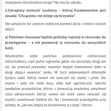
rozwijania infrastruktury kraju? No trochę szkoda…
2.Uznajemy wolność osobistą – której fundamentem jest
zasada “Chcącemu nie dzieje się krzywda”:
Nie uznajecie, bo czynicie rodziców panami życia i śmierci swoich
dzieci.
a) Państwo stosować będzie politykę represji w stosunku do
przestępców – a nie prewencji w stosunku do wszystkich
ludzi.
Wyobraźmy sobie państwo pozbawione całościowej
infrastruktury, czyli pełne regionów, gdzie nie docierają drogi ani
nic, bo przecież prywatny inwestor będzie inwestował tylko w
drogi dające pewność zysku. W tych zakamarkach dziesiątki
tysięcy ludzi, którzy nawet nie nauczyli się czytać i pisać (bo
mama i tata nie mieli kasy, albo byli egoistyczni). Jakichś
bandytów przywódców, którzy z łatwością zawładną umysłami
rzesz odrzuconych, którzy nawet nie mieli szans nauczyć się
myśleć, analizować faktów etc. No i brutalność przestępstw, przy
wiedzy, że „jak nas złapią to dostaniemy w czapę”. Horror.