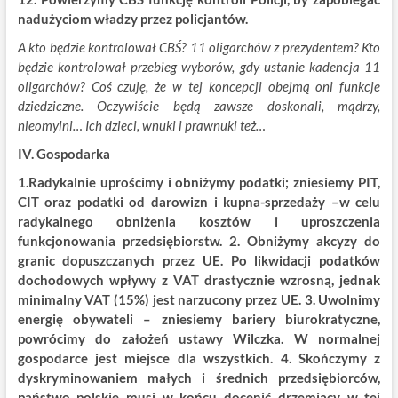
nadużyciom władzy przez policjantów.
A kto będzie kontrolował CBŚ? 11 oligarchów z prezydentem? Kto
będzie kontrolował przebieg wyborów, gdy ustanie kadencja 11
oligarchów? Coś czuję, że w tej koncepcji obejmą oni funkcje
dziedziczne. Oczywiście będą zawsze doskonali, mądrzy,
nieomylni… Ich dzieci, wnuki i prawnuki też…
IV. Gospodarka
1.Radykalnie uprościmy i obniżymy podatki; zniesiemy PIT,
CIT oraz podatki od darowizn i kupna-sprzedaży –w celu
radykalnego obniżenia kosztów i uproszczenia
funkcjonowania przedsiębiorstw. 2. Obniżymy akcyzy do
granic dopuszczanych przez UE. Po likwidacji podatków
dochodowych wpływy z VAT drastycznie wzrosną, jednak
minimalny VAT (15%) jest narzucony przez UE. 3. Uwolnimy
energię obywateli – zniesiemy bariery biurokratyczne,
powrócimy do założeń ustawy Wilczka. W normalnej
gospodarce jest miejsce dla wszystkich. 4. Skończymy z
dyskryminowaniem małych i średnich przedsiębiorców,
państwo polskie musi w końcu docenić drzemiący w tej