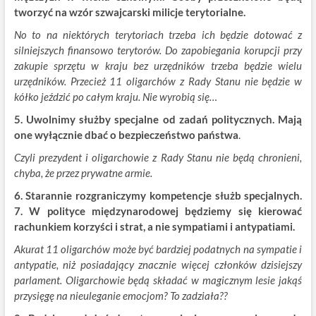
tworzyć na wzór szwajcarski milicje terytorialne.
No to na niektórych terytoriach trzeba ich będzie dotować z
silniejszych finansowo terytorów. Do zapobiegania korupcji przy
zakupie sprzętu w kraju bez urzędników trzeba będzie wielu
urzędników. Przecież 11 oligarchów z Rady Stanu nie będzie w
kółko jeździć po całym kraju. Nie wyrobią się…
5. Uwolnimy służby specjalne od zadań politycznych. Mają
one wyłącznie dbać o bezpieczeństwo państwa
.
Czyli prezydent i oligarchowie z Rady Stanu nie będą chronieni,
chyba, że przez prywatne armie.
6. Starannie rozgraniczymy kompetencje służb specjalnych.
7. W polityce międzynarodowej będziemy się kierować
rachunkiem korzyści i strat, a nie sympatiami i antypatiami.
Akurat 11 oligarchów może być bardziej podatnych na sympatie i
antypatie, niż posiadający znacznie więcej członków dzisiejszy
parlament. Oligarchowie będą składać w magicznym lesie jakąś
przysięgę na nieuleganie emocjom? To zadziała??