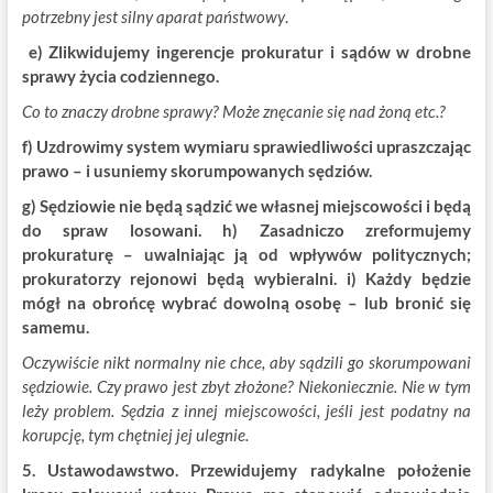
potrzebny jest silny aparat państwowy
.
e) Zlikwidujemy ingerencje prokuratur i sądów w drobne
sprawy życia codziennego.
Co to znaczy drobne sprawy? Może znęcanie się nad żoną etc.?
f) Uzdrowimy system wymiaru sprawiedliwości upraszczając
prawo – i usuniemy skorumpowanych sędziów.
g) Sędziowie nie będą sądzić we własnej miejscowości i będą
do spraw losowani. h) Zasadniczo zreformujemy
prokuraturę – uwalniając ją od wpływów politycznych;
prokuratorzy rejonowi będą wybieralni. i) Każdy będzie
mógł na obrońcę wybrać dowolną osobę – lub bronić się
samemu.
Oczywiście nikt normalny nie chce, aby sądzili go skorumpowani
sędziowie. Czy prawo jest zbyt złożone? Niekoniecznie. Nie w tym
leży problem. Sędzia z innej miejscowości, jeśli jest podatny na
korupcję, tym chętniej jej ulegnie.
5. Ustawodawstwo. Przewidujemy radykalne położenie