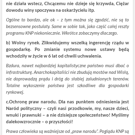
nie działa wstecz, Chcącemu nie dzieje się krzywda, Ciężar
dowodu winy spoczywa na oskarżycielu itp.
Ogólne to bardzo, ale ok – z tym można się zgodzić, nie są to
bezsensowne postulaty. Same w sobie tak, jako część całej reszty
programu KNP niekoniecznie. Wkrótce zobaczymy dlaczego.
b) Wolny rynek. Zlikwidujemy wszelką ingerencję rządu w
gospodarkę. Po zmianie systemu nowe ustawy będą
wchodziły w życie w 6 lat od chwili uchwalenia.
Bzdura, nawet najbardziej kapitalistyczne państwo musi dbać o
infrastrukturę. Anarchokapitaliści nie zbudują mostów nad Wisłą,
nie doprowadzą prądu i dróg do słabiej zaludnionych terenów.
Totalne wykoszenie państwa jest szkodliwe dla gospodarki
rynkowej.
c.Ochronę praw narodu. Dla nas punktem odniesienia jest
Naród polityczny – czyli nasi przodkowie, my, nasze dzieci,
wnuki i prawnuki – a nie dzisiejsze społeczeństwo! Myślimy
dalekowzrocznie – o przyszłości!
Prawa człowieka są ważniejsze od „praw narodu”. Poglądu KNP są