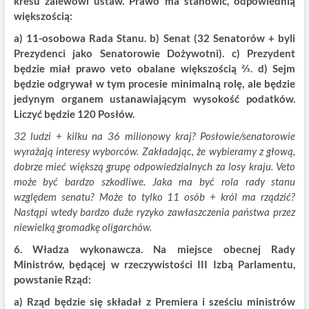
kresu zalewowi ustaw. Prawo ma stanowić, odpowiednią
większością:
a) 11-osobowa Rada Stanu. b) Senat (32 Senatorów + byli
Prezydenci jako Senatorowie Dożywotni). c) Prezydent
będzie miał prawo veto obalane większością ⅔. d) Sejm
będzie odgrywał w tym procesie minimalną rolę, ale będzie
jedynym organem ustanawiającym wysokość podatków.
Liczyć będzie 120 Posłów.
32 ludzi + kilku na 36 milionowy kraj? Posłowie/senatorowie
wyrażają interesy wyborców. Zakładając, że wybieramy z głową,
dobrze mieć większą grupę odpowiedzialnych za losy kraju. Veto
może być bardzo szkodliwe. Jaka ma być rola rady stanu
względem senatu? Może to tylko 11 osób + król ma rządzić?
Nastąpi wtedy bardzo duże ryzyko zawłaszczenia państwa przez
niewielką gromadkę oligarchów.
6. Władza wykonawcza. Na miejsce obecnej Rady
Ministrów, będącej w rzeczywistości III Izbą Parlamentu,
powstanie Rząd:
a) Rząd będzie się składał z Premiera i sześciu ministrów