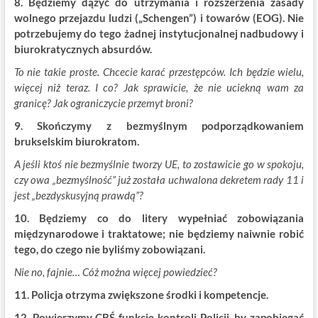
8. Będziemy dążyć do utrzymania i rozszerzenia zasady
wolnego przejazdu ludzi („Schengen”) i towarów (EOG). Nie
potrzebujemy do tego żadnej instytucjonalnej nadbudowy i
biurokratycznych absurdów.
To nie takie proste. Chcecie karać przestępców. Ich będzie wielu,
więcej niż teraz. I co? Jak sprawicie, że nie uciekną wam za
granicę? Jak ograniczycie przemyt broni?
9. Skończymy z bezmyślnym podporządkowaniem
brukselskim biurokratom.
A jeśli ktoś nie bezmyślnie tworzy UE, to zostawicie go w spokoju,
czy owa „bezmyślność” już została uchwalona dekretem rady 11 i
jest „bezdyskusyjną prawdą”?
10. Będziemy co do litery wypełniać zobowiązania
międzynarodowe i traktatowe; nie będziemy naiwnie robić
tego, do czego nie byliśmy zobowiązani.
Nie no, fajnie… Cóż można więcej powiedzieć?
11. Policja otrzyma zwiększone środki i kompetencje.
12. Powierzymy CBŚ funkcję kontroli Policji, by zapobiegać