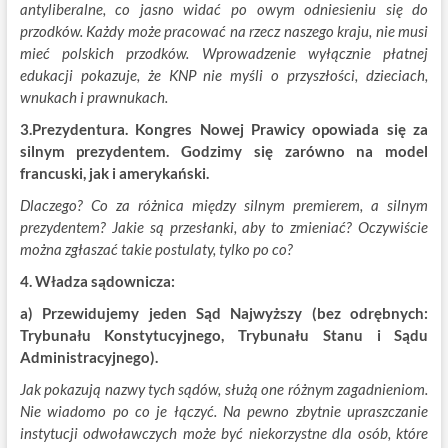
antyliberalne, co jasno widać po owym odniesieniu się do
przodków. Każdy może pracować na rzecz naszego kraju, nie musi
mieć polskich przodków. Wprowadzenie wyłącznie płatnej
edukacji pokazuje, że KNP nie myśli o przyszłości, dzieciach,
wnukach i prawnukach.
3.Prezydentura. Kongres Nowej Prawicy opowiada się za
silnym prezydentem. Godzimy się zarówno na model
francuski, jak i amerykański.
Dlaczego? Co za różnica między silnym premierem, a silnym
prezydentem? Jakie są przesłanki, aby to zmieniać? Oczywiście
można zgłaszać takie postulaty, tylko po co?
4. Władza sądownicza:
a) Przewidujemy jeden Sąd Najwyższy (bez odrębnych:
Trybunału Konstytucyjnego, Trybunału Stanu i Sądu
Administracyjnego).
Jak pokazują nazwy tych sądów, służą one różnym zagadnieniom.
Nie wiadomo po co je łączyć. Na pewno zbytnie upraszczanie
instytucji odwoławczych może być niekorzystne dla osób, które