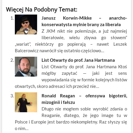
ac
w
m
nt
y
n
h
Więcej Na Podobny Temat:
e
itt
ail
er
k
k
ar
Janusz Korwin-Mikke – anarcho-
b
er
es
o
e
e
konserwatysta mylnie brany za liberała
o
t
p
dI
Z JKM nikt nie polemizuje, a już najmniej
liberałowie, wielu zbywa go słowem”
o
n
„wariat”, niektórzy go popierają – nawet Leszek
k
Balcerowicz nawrócił się ostatnio częściowo…
List Otwarty do prof. Jana Hartmana
List Otwarty do prof. Jana Hartmana Ktoś
mógłby zapytać — jaki jest sens
wypowiadania się w formie kolejnych listów
otwartych, skoro adresaci ich przecież nie…
Ronald Reagan – ofensywa bigoterii,
mizoginii i fałszu
Długo nie mogłem sobie wyrobić zdania o
Reaganie, dlatego, że jego image tu w
Polsce i Europie jest bardzo niekompletny. Raz słyszy się
o nim…