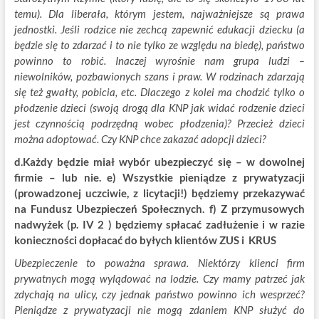
temu). Dla liberała, którym jestem, najważniejsze są prawa
jednostki. Jeśli rodzice nie zechcą zapewnić edukacji dziecku (a
będzie się to zdarzać i to nie tylko ze względu na biedę), państwo
powinno to robić. Inaczej wyrośnie nam grupa ludzi –
niewolników, pozbawionych szans i praw. W rodzinach zdarzają
się też gwałty, pobicia, etc. Dlaczego z kolei ma chodzić tylko o
płodzenie dzieci (swoją drogą dla KNP jak widać rodzenie dzieci
jest czynnością podrzędną wobec płodzenia)? Przecież dzieci
można adoptować. Czy KNP chce zakazać adopcji dzieci?
d.Każdy będzie miał wybór ubezpieczyć się – w dowolnej
firmie – lub nie. e) Wszystkie pieniądze z prywatyzacji
(prowadzonej uczciwie, z licytacji!) będziemy przekazywać
na Fundusz Ubezpieczeń Społecznych. f) Z przymusowych
nadwyżek (p. IV 2 ) będziemy spłacać zadłużenie i w razie
konieczności dopłacać do byłych klientów ZUS i KRUS
Ubezpieczenie to poważna sprawa. Niektórzy klienci firm
prywatnych mogą wylądować na lodzie. Czy mamy patrzeć jak
zdychają na ulicy, czy jednak państwo powinno ich wesprzeć?
Pieniądze z prywatyzacji nie mogą zdaniem KNP służyć do