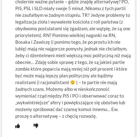
cholernie ważne pytanie – gdzie znajdę alternatywę? PO,
PiS, PSL i SLD miały swoje 5 minut. Nikomu z tych partii
nie zaufałbym w żadnym stopniu. TR? Jedyne problemy to
legalizacja zioła i wywalenie kościoła z roli państwa (z
obydwoma postulatami się zgadzam, ale wątpię, że są one
priorytetem). RN? Pomimo wielkiej nagonki na RN,
Bosaka i Zawiszę (i pomimo tego, że po prostu ich nie
lubię) mają nie najgorsze pomysły, jednak nie chciałbym,
żeby ci dżentelmeni mieli większą moc polityczną niż mają
obecnie… Zdaję sobie sprawę z tego, że są jakieś partie
zombie które poparcia mają mniej niż pół procent i które
być może mają lepszy plan polityczny ale bądźmy
realistami (i racjonalistami
) – te partie nie mają
żadnych szans. Możemy albo w nieskończoność
wymieniać rząd między PiS i PO i obserwować coraz to
„wykwintniejsze” afery i powiększające się ubóstwo lub
możemy spróbować dać szansę komuś innemu… Ew.
proszę o alternatywę – z chęcią rozważę.