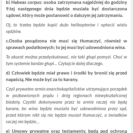
b) Habeas corpus: osoba zatrzymana najpóźniej do godziny
9.tej następnego dnia będzie musiała być dostarczona
sądowi, który może postanowić o dalszym jej zatrzymaniu.
Oj, to trzeba będzie kupić dużo helikopterów i opłacić wielu
sędziów.
c.Osoba posądzona nie musi się tłumaczyć, również w
sprawach podatkowych; to jej musi być udowodniona wina.
To akurat można przedyskutować, nie taki głupi pomysł. Choć w
tym systemie bardzo głupi… Czytajcie dalej dlaczego.
d) Człowiek będzie miał prawo i środki by bronić się przed
napaścią. Nie może być za to karany.
Czyli prywatne armie anarchokapitalistów utrzymujące porządek
w pozbawionych prądu i dróg regionach niewykształconej
biedoty. Czystki dokonywane przez te armie raczej nie będą
karane, bo wina będzie musiała być udowodniona przez sąd,
przed którym nikt się nie będzie musiał tłumaczyć, a świadków
raczej nie będzie…
e) Umowy prywatne oraz testamenty, będą pod ochroną