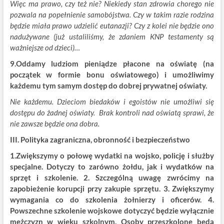
Więc ma prawo, czy też nie? Niekiedy stan zdrowia chorego nie
pozwala na popełnienie samobójstwa. Czy w takim razie rodzina
będzie miała prawo udzielić eutanazji? Czy z kolei nie będzie ono
nadużywane (już ustaliliśmy, że zdaniem KNP testamenty są
ważniejsze od dzieci)…
9.Oddamy ludziom pieniądze płacone na oświatę (na
początek w formie bonu oświatowego) i umożliwimy
każdemu tym samym dostęp do dobrej prywatnej oświaty.
Nie każdemu. Dzieciom biedaków i egoistów nie umożliwi się
dostępu do żadnej oświaty. Brak kontroli nad oświatą sprawi, że
nie zawsze będzie ona dobra.
III. Polityka zagraniczna, obronność i bezpieczeństwo
1.Zwiększymy o połowę wydatki na wojsko, policję i służby
specjalne. Dotyczy to zarówno żołdu, jak i wydatków na
sprzęt i szkolenie. 2. Szczególną uwagę zwrócimy na
zapobieżenie korupcji przy zakupie sprzętu. 3. Zwiększymy
wymagania co do szkolenia żołnierzy i oficerów. 4.
Powszechne szkolenie wojskowe dotyczyć będzie wyłącznie
mężczyzn w wieku szkolnym. Osoby przeszkolone będą