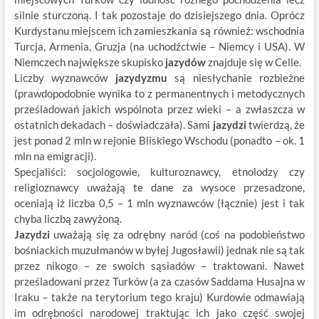
silnie sturczoną. I tak pozostaje do dzisiejszego dnia. Oprócz
Kurdystanu miejscem ich zamieszkania są również: wschodnia
Turcja, Armenia, Gruzja (na uchodźctwie – Niemcy i USA). W
Niemczech największe skupisko
jazydów
znajduje się w Celle.
Liczby wyznawców
jazydyzmu
są niesłychanie rozbieżne
(prawdopodobnie wynika to z permanentnych i metodycznych
prześladowań jakich wspólnota przez wieki – a zwłaszcza w
ostatnich dekadach – doświadczała). Sami
jazydzi
twierdzą, że
jest ponad 2 mln w rejonie Bliskiego Wschodu (ponadto – ok. 1
mln na emigracji).
Specjaliści: socjologowie, kulturoznawcy, etnolodzy czy
religioznawcy uważają te dane za wysoce przesadzone,
oceniają iż liczba 0,5 – 1 mln wyznawców (łącznie) jest i tak
chyba liczbą zawyżoną.
Jazydzi
uważają się za odrębny naród (coś na podobieństwo
bośniackich muzułmanów w byłej Jugosławii) jednak nie są tak
przez nikogo – ze swoich sąsiadów – traktowani. Nawet
prześladowani przez Turków (a za czasów Saddama Husajna w
Iraku – także na terytorium tego kraju) Kurdowie odmawiają
im odrębności narodowej traktując ich jako część swojej