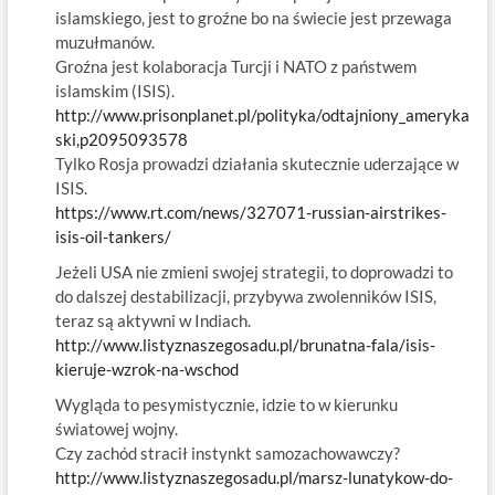
islamskiego, jest to groźne bo na świecie jest przewaga
muzułmanów.
Groźna jest kolaboracja Turcji i NATO z państwem
islamskim (ISIS).
http://www.prisonplanet.pl/polityka/odtajniony_ameryka
ski,p2095093578
Tylko Rosja prowadzi działania skutecznie uderzające w
ISIS.
https://www.rt.com/news/327071-russian-airstrikes-
isis-oil-tankers/
Jeżeli USA nie zmieni swojej strategii, to doprowadzi to
do dalszej destabilizacji, przybywa zwolenników ISIS,
teraz są aktywni w Indiach.
http://www.listyznaszegosadu.pl/brunatna-fala/isis-
kieruje-wzrok-na-wschod
Wygląda to pesymistycznie, idzie to w kierunku
światowej wojny.
Czy zachód stracił instynkt samozachowawczy?
http://www.listyznaszegosadu.pl/marsz-lunatykow-do-