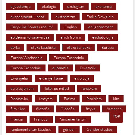
egzystencja
ekologia
ekologizm
ekonomia
eksperyment Libeta
ekstremizm
Emilia Dowgiało
Encyklika "Wiara i rozum"
English
enlightenment
epidemia koronawirusa
erich fromm
eschatologia
etyka
etyka katolicka
etyka świecka
Europa
Europa Wschodnia
Europa Zachodnia
Europa Zachodnie
eutanazja
Ewa Wilk
Ewangelia
ewangelikanie
ewolucja
ewolucjonizm
fakty po mitach
fanatyzm
fantastyka
faszyzm
Fatima
feminizm
film
film Kler
filozofia
Filozofia
fizyka
flamenco
TOP
Francja
Francuzi
fundamentalizm
fundamentalizm katolicki
gender
Gender studies