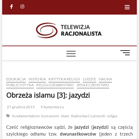
Skip
facebook
in
to
content
Racjona
RACJONALNA
TELEWIZJA
TV
M
e
n
u
EDUKACJA
HISTORIA
KRYTYKA RELIGII
LUDZIE
NAUKA
B
PUBLICYSTYKA
RELIGIOZNAWSTWO
SPOŁECZEŃSTWO
u
Obrzeża islamu [3]: jazydzi
t
t
o
27 grudnia 2015
9 komentarzy
n
fundamentalizm
humanizm
islam
Radosław Czarnecki
religia
Cześć religioznawców sądzi, że
jazydzi
(
jezydzi
) są częścią
szyickiego odłamu tzw.
dwunastkowców
(jeden z trzech