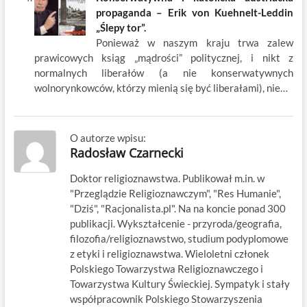
propaganda – Erik von Kuehnelt-Leddin
„Ślepy tor”.
Ponieważ w naszym kraju trwa zalew
prawicowych ksiąg „mądrości” politycznej, i nikt z
normalnych liberałów (a nie konserwatywnych
wolnorynkowców, którzy mienią się być liberałami), nie…
O autorze wpisu:
Radosław Czarnecki
Doktor religioznawstwa. Publikował m.in. w
"Przeglądzie Religioznawczym", "Res Humanie",
"Dziś", "Racjonalista.pl". Na na koncie ponad 300
publikacji. Wykształcenie - przyroda/geografia,
filozofia/religioznawstwo, studium podyplomowe
z etyki i religioznawstwa. Wieloletni członek
Polskiego Towarzystwa Religioznawczego i
Towarzystwa Kultury Świeckiej. Sympatyk i stały
współpracownik Polskiego Stowarzyszenia