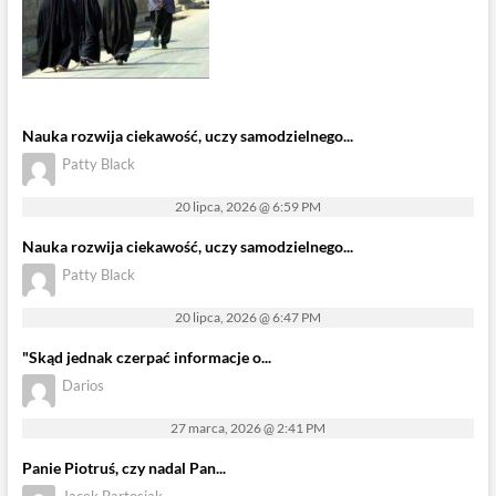
Nauka rozwija ciekawość, uczy samodzielnego...
Patty Black
20 lipca, 2026 @ 6:59 PM
Nauka rozwija ciekawość, uczy samodzielnego...
Patty Black
20 lipca, 2026 @ 6:47 PM
"Skąd jednak czerpać informacje o...
Darios
27 marca, 2026 @ 2:41 PM
Panie Piotruś, czy nadal Pan...
Jacek Bartosiak