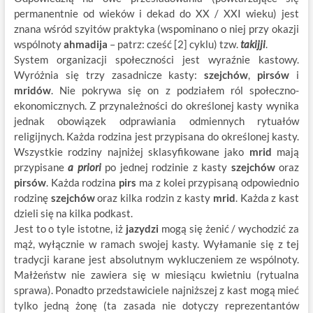
permanentnie od wieków i dekad do XX / XXI wieku) jest
znana wśród szyitów praktyka (wspominano o niej przy okazji
wspólnoty
ahmadija
– patrz: cześć [2] cyklu) tzw.
takijji
.
System organizacji społeczności jest wyraźnie kastowy.
Wyróżnia się trzy zasadnicze kasty:
szejchów
,
pirsów
i
mridów
. Nie pokrywa się on z podziałem ról społeczno-
ekonomicznych. Z przynależności do określonej kasty wynika
jednak obowiązek odprawiania odmiennych rytuałów
religijnych. Każda rodzina jest przypisana do określonej kasty.
Wszystkie rodziny najniżej sklasyfikowane jako
mrid
mają
przypisane
a priori
po jednej rodzinie z kasty
szejchów
oraz
pirsów
. Każda rodzina
pirs
ma z kolei przypisaną odpowiednio
rodzinę
szejchów
oraz kilka rodzin z kasty
mrid
. Każda z kast
dzieli się na kilka podkast.
Jest to o tyle istotne, iż
jazydzi
mogą się żenić / wychodzić za
mąż, wyłącznie w ramach swojej kasty. Wyłamanie się z tej
tradycji karane jest absolutnym wykluczeniem ze wspólnoty.
Małżeństw nie zawiera się w miesiącu kwietniu (rytualna
sprawa). Ponadto przedstawiciele najniższej z kast mogą mieć
tylko jedną żonę (ta zasada nie dotyczy reprezentantów