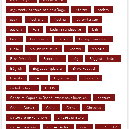
argumenty na rzecz istnienia Boga
Ateizm
ateizm
atom
Australia
Austria
autorytaryzm
autyzm
Azja
badania sondażowe
Bali
barok
Beethoven
Belgia
bezwyznaniowość
Biblia
biblijne oszustwa
Biedroń
biologia
Bliski Wschód
Bobolanum
bóg
Bóg jest miłością
Bóg luk
Bóg zapchajdziura
Brave Festival
Brazylia
Brexit
Brytyjczycy
buddyzm
catholic church
CBOS
Centrum Kopernika Badań Interdyscyplinarnych
cenzura
Charles Darwin
China
Chiny
Chrystus
chrześcijanie kulturowi
chrześcijaństwo
chrześcjiaństwo
chrzest Polski
covid
COVID 19