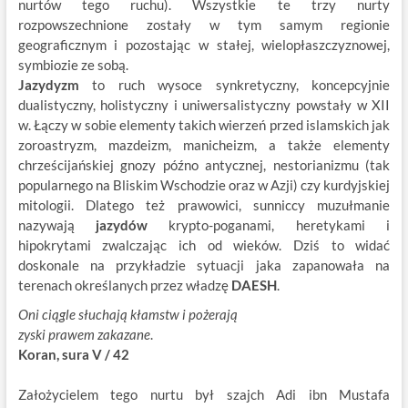
nurtów tego ruchu). Wszystkie te trzy nurty
rozpowszechnione zostały w tym samym regionie
geograficznym i pozostając w stałej, wielopłaszczyznowej,
symbiozie ze sobą.
Jazydyzm
to ruch wysoce synkretyczny, koncepcyjnie
dualistyczny, holistyczny i uniwersalistyczny powstały w XII
w. Łączy w sobie elementy takich wierzeń przed islamskich jak
zoroastryzm, mazdeizm, manicheizm, a także elementy
chrześcijańskiej gnozy późno antycznej, nestorianizmu (tak
popularnego na Bliskim Wschodzie oraz w Azji) czy kurdyjskiej
mitologii. Dlatego też prawowici, sunniccy muzułmanie
nazywają
jazydów
krypto-poganami, heretykami i
hipokrytami zwalczając ich od wieków. Dziś to widać
doskonale na przykładzie sytuacji jaka zapanowała na
terenach określanych przez władzę
DAESH
.
Oni ciągle słuchają kłamstw i pożerają
zyski prawem zakazane
.
Koran, sura V / 42
Założycielem tego nurtu był szajch Adi ibn Mustafa