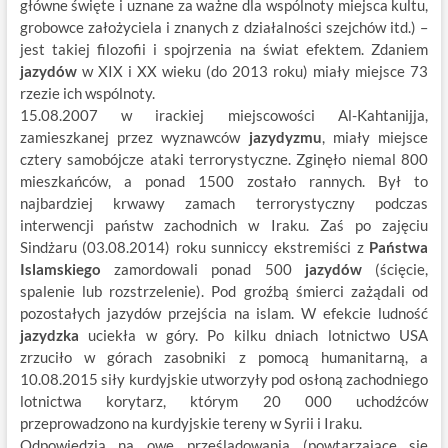
główne święte i uznane za ważne dla wspólnoty miejsca kultu,
grobowce założyciela i znanych z działalności szejchów itd.) –
jest takiej filozofii i spojrzenia na świat efektem. Zdaniem
jazydów
w XIX i XX wieku (do 2013 roku) miały miejsce 73
rzezie ich wspólnoty.
15.08.2007 w irackiej miejscowości Al-Kahtanijja,
zamieszkanej przez wyznawców
jazydyzmu
, miały miejsce
cztery samobójcze ataki terrorystyczne. Zginęło niemal 800
mieszkańców, a ponad 1500 zostało rannych. Był to
najbardziej krwawy zamach terrorystyczny podczas
interwencji państw zachodnich w Iraku. Zaś po zajęciu
Sindżaru (03.08.2014) roku sunniccy ekstremiści z
Państwa
Islamskiego
zamordowali ponad 500
jazydów
(ścięcie,
spalenie lub rozstrzelenie). Pod groźbą śmierci zażądali od
pozostałych jazydów przejścia na islam. W efekcie ludność
jazydzka
uciekła w góry. Po kilku dniach lotnictwo USA
zrzuciło w górach zasobniki z pomocą humanitarną, a
10.08.2015 siły kurdyjskie utworzyły pod osłoną zachodniego
lotnictwa korytarz, którym 20 000 uchodźców
przeprowadzono na kurdyjskie tereny w Syrii i Iraku.
Odpowiedzią na owe prześladowania (powtarzające się