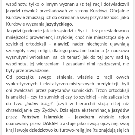
wspólnoty, tylko o innym wyznaniu (z tej racji doświadczyli
jazydzi
również prześladowań ze strony Kurdów). Oficjalnie
Kurdowie zmuszają ich do określania swej przynależności jako
Kurdowie wyznania
jazydyckiego
.
Jazydzi
(podobnie jak ich sąsiedzi z Syrii – też prześladowana
mniejszość proweniencji szyickiej choć nie mieszcząca się w
szyickiej ortodoksji –
alawici
) nader niechętnie ujawniają
szczegóły swej religii, dlatego poważne badania (z naukowo
wysnutymi wnioskami na ich temat) jak do tej pory nad tą
wspólnotą, jej wierzeniami i zasadami nimi rządzącymi, nie
były przeprowadzone.
Od początku swego istnienia, właśnie z racji owych
synkretycznych i ekstatyczno-mistycznych predylekcji, byli
oni zwalczani przez purytanów sunnickich. Trzon ortodoksji
islamskiej – czy to sunnickiej czy to szyickiej – nie zalicza ich
do tzw. „
ludów księgi
” (czyli w hierarchii stoją niżej niż
chrześcijanie czy Żydów). Dzisiejsza eksterminacja
jazydów
przez
Państwo Islamskie
–
jazydyzm
właśnie rejon
opanowany przez
DAESH
traktuje jako swoją ojczyznę, swój
kraj i swoje dziedzictwo kulturowo-religijne (tu znajdują się ich