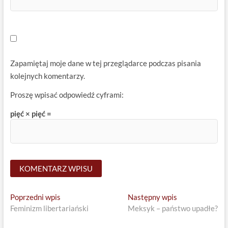
Zapamiętaj moje dane w tej przeglądarce podczas pisania
kolejnych komentarzy.
Proszę wpisać odpowiedź cyframi:
pięć × pięć =
Nawigacja
Previous
Next
Poprzedni wpis
Następny wpis
post:
post:
Feminizm libertariański
Meksyk – państwo upadłe?
wpisu