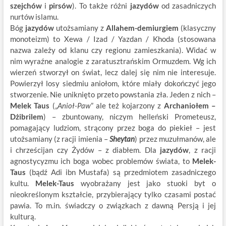
szejchów
i
pirsów
). To także różni
jazydów
od zasadniczych
nurtów islamu.
Bóg
jazydów
utożsamiany z
Allahem-demiurgiem
(klasyczny
monoteizm) to Xewa / Izad / Yazdan / Khoda (stosowana
nazwa zależy od klanu czy regionu zamieszkania). Widać w
nim wyraźne analogie z zaratusztrańskim Ormuzdem. Wg ich
wierzeń stworzył on świat, lecz dalej się nim nie interesuje.
Powierzył losy siedmiu aniołom, które miały dokończyć jego
stworzenie. Nie uniknięto przeto powstania zła. Jeden z nich –
Melek Taus
(„
Anioł-Paw
” ale też kojarzony z
Archaniołem –
Dżibrilem
) – zbuntowany, niczym helleński Prometeusz,
pomagający ludziom, strącony przez boga do piekieł – jest
utożsamiany (z racji imienia –
Sheytan
) przez muzułmanów, ale
i chrześcijan czy Żydów – z diabłem. Dla
jazydów
, z racji
agnostycyzmu ich boga wobec problemów świata, to
Melek-
Taus
(bądź Adi ibn Mustafa) są przedmiotem zasadniczego
kultu.
Melek-Taus
wyobrażany jest jako stuoki byt o
nieokreślonym kształcie, przybierający tylko czasami postać
pawia. To m.in. świadczy o związkach z dawną Persją i jej
kulturą.