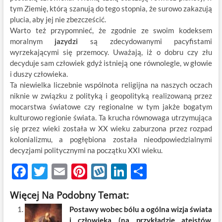
tym Ziemię, którą szanują do tego stopnia, że surowo zakazują
plucia, aby jej nie zbezcześcić.
Warto też przypomnieć, że zgodnie ze swoim kodeksem
moralnym
jazydzi
są zdecydowanymi pacyfistami
wyrzekającymi się przemocy. Uważają, iż o dobru czy złu
decyduje sam człowiek gdyż istnieją one równolegle, w głowie
i duszy człowieka.
Ta niewielka liczebnie wspólnota religijna na naszych oczach
niknie w związku z polityką i geopolityką realizowaną przez
mocarstwa światowe czy regionalne w tym jakże bogatym
kulturowo regionie świata. Ta krucha równowaga utrzymująca
się przez wieki została w XX wieku zaburzona przez rozpad
kolonializmu, a pogłębiona została nieodpowiedzialnymi
decyzjami politycznymi na początku XXI wieku.
F
T
E
Pi
W
Li
S
ac
w
m
nt
y
n
h
Więcej Na Podobny Temat:
e
itt
ail
er
k
k
ar
Postawy wobec bólu a ogólna wizja świata
b
er
es
o
e
e
i człowieka (na przykładzie ateistów,