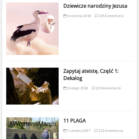
Dziewicze narodziny Jezusa
4 stycznia 2018
235 komentarzy
Zapytaj ateistę. Część 1:
Dekalog
3 lutego 2018
223 komentarze
11 PLAGA
7 czerwca 2017
221 komentarzy