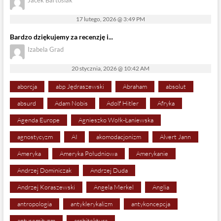
17 lutego, 2026 @ 3:49 PM
Bardzo dziękujemy za recenzję i...
Izabela Grad
20 stycznia, 2026 @ 10:42 AM
aborcja
abp Jędraszewski
Abraham
absolut
absurd
Adam Nobis
Adolf Hitler
Afryka
Agenda Europe
Agnieszko Wołk-Łaniewska
agnostycyzm
AI
akomodacjonizm
Alvert Jann
Ameryka
Ameryka Południowa
Amerykanie
Andrzej Dominiczak
Andrzej Duda
Andrzej Koraszewski
Angela Merkel
Anglia
antropologia
antyklerykalizm
antykoncepcja
antysemityzm
architektura