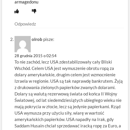
armagedonu
Odpowiedz
olrob
pisze:
28 grudnia 2015 o 02:54
To nie zachód, lecz USA zdestabilizowały cały Bliski
Wschód. Celem USA jest wymuszenie obrotu ropą za
dolary amerykańskie, drugim celem jest wzmocnienie
Izraela w regionie. USA są tak naprawdę bankrutem. Żyją
z drukowania zielonych papierków zwanych dolarami.
Dolary są walutą rezerwową świata od końca II Wojny
Światowej, od lat siedemdziesiątych ubiegłego wieku nie
mają pokrycia w złocie, lecz są jedynie papierkami. Rząd
USA wymusza przy użyciu siły, wiarę w wartość
amerykańskich papierków. USA napadły na Irak, gdy
Saddam Husain chciał sprzedawać iracką ropę za Euro, a