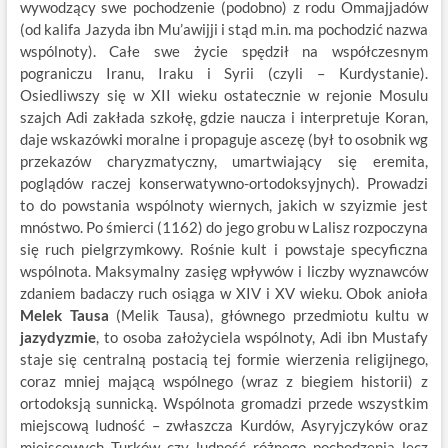
wywodzący swe pochodzenie (podobno) z rodu Ommajjadów
(od kalifa Jazyda ibn Mu’awijji i stąd m.in. ma pochodzić nazwa
wspólnoty). Całe swe życie spędził na współczesnym
pograniczu Iranu, Iraku i Syrii (czyli – Kurdystanie).
Osiedliwszy się w XII wieku ostatecznie w rejonie Mosulu
szajch Adi zakłada szkołę, gdzie naucza i interpretuje Koran,
daje wskazówki moralne i propaguje ascezę (był to osobnik wg
przekazów charyzmatyczny, umartwiający się eremita,
poglądów raczej konserwatywno-ortodoksyjnych). Prowadzi
to do powstania wspólnoty wiernych, jakich w szyizmie jest
mnóstwo. Po śmierci (1162) do jego grobu w Lalisz rozpoczyna
się ruch pielgrzymkowy. Rośnie kult i powstaje specyficzna
wspólnota. Maksymalny zasięg wpływów i liczby wyznawców
zdaniem badaczy ruch osiąga w XIV i XV wieku. Obok anioła
Melek Tausa
(Melik Tausa), głównego przedmiotu kultu w
jazydyzmie
, to osoba założyciela wspólnoty, Adi ibn Mustafy
staje się centralną postacią tej formie wierzenia religijnego,
coraz mniej mającą wspólnego (wraz z biegiem historii) z
ortodoksją sunnicką. Wspólnota gromadzi przede wszystkim
miejscową ludność – zwłaszcza Kurdów, Asyryjczyków oraz
miejscowych Turków czy ludność różnego pochodzenia lecz