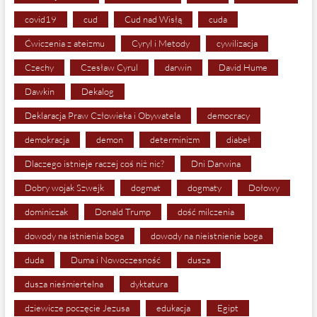
covid19
cud
Cud nad Wisłą
cuda
Ćwiczenia z ateizmu
Cyryl i Metody
cywilizacja
Czechy
Czesław Cyrul
darwin
David Hume
Dawkin
Dekalog
Deklaracja Praw Człowieka i Obywatela
democracy
demokracja
demon
determinizm
diabeł
Dlaczego istnieje raczej coś niż nic?
Dni Darwina
Dobry wojak Szwejk
dogmat
dogmaty
Dołowy
dominiczak
Donald Trump
dość milczenia
dowody na istnienia boga
dowody na nieistnienie boga
duda
Duma i Nowoczesność
dusza
dusza nieśmiertelna
dyktatura
dziewicze poczęcie Jezusa
edukacja
Egipt