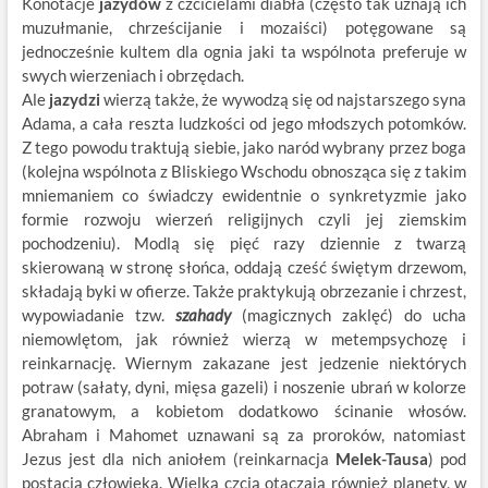
Konotacje
jazydów
z czcicielami diabła (często tak uznają ich
muzułmanie, chrześcijanie i mozaiści) potęgowane są
jednocześnie kultem dla ognia jaki ta wspólnota preferuje w
swych wierzeniach i obrzędach.
Ale
jazydzi
wierzą także, że wywodzą się od najstarszego syna
Adama, a cała reszta ludzkości od jego młodszych potomków.
Z tego powodu traktują siebie, jako naród wybrany przez boga
(kolejna wspólnota z Bliskiego Wschodu obnosząca się z takim
mniemaniem co świadczy ewidentnie o synkretyzmie jako
formie rozwoju wierzeń religijnych czyli jej ziemskim
pochodzeniu). Modlą się pięć razy dziennie z twarzą
skierowaną w stronę słońca, oddają cześć świętym drzewom,
składają byki w ofierze. Także praktykują obrzezanie i chrzest,
wypowiadanie tzw.
szahady
(magicznych zaklęć) do ucha
niemowlętom, jak również wierzą w metempsychozę i
reinkarnację. Wiernym zakazane jest jedzenie niektórych
potraw (sałaty, dyni, mięsa gazeli) i noszenie ubrań w kolorze
granatowym, a kobietom dodatkowo ścinanie włosów.
Abraham i Mahomet uznawani są za proroków, natomiast
Jezus jest dla nich aniołem (reinkarnacja
Melek-Tausa
) pod
postacią człowieka. Wielką czcią otaczają również planety, w