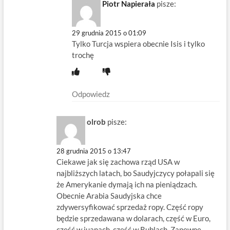
Piotr Napierała
pisze:
29 grudnia 2015 o 01:09
Tylko Turcja wspiera obecnie Isis i tylko
trochę
Odpowiedz
olrob
pisze:
28 grudnia 2015 o 13:47
Ciekawe jak się zachowa rząd USA w
najbliższych latach, bo Saudyjczycy połapali się
że Amerykanie dymają ich na pieniądzach.
Obecnie Arabia Saudyjska chce
zdywersyfikować sprzedaż ropy. Część ropy
będzie sprzedawana w dolarach, część w Euro,
część w juanach, część w Rublach. Zapewne