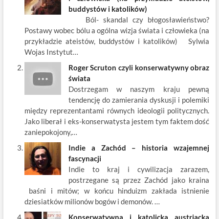
o
t
p
dI
buddystów i katolików)
Ból- skandal czy błogosławieństwo?
o
n
Postawy wobec bólu a ogólna wizja świata i człowieka (na
k
przykładzie ateistów, buddystów i katolików) Sylwia
Wojas Instytut…
Roger Scruton czyli konserwatywny obraz
świata
Dostrzegam w naszym kraju pewną
tendencję do zamierania dyskusji i polemiki
między reprezentantami równych ideologii politycznych.
Jako liberał i eks-konserwatysta jestem tym faktem dość
zaniepokojony,…
Indie a Zachód – historia wzajemnej
fascynacji
Indie to kraj i cywilizacja zarazem,
postrzegane są przez Zachód jako kraina
baśni i mitów; w końcu hinduizm zakłada istnienie
dziesiatków milionów bogów i demonów. …
Konserwatywna i katolicka austriacka