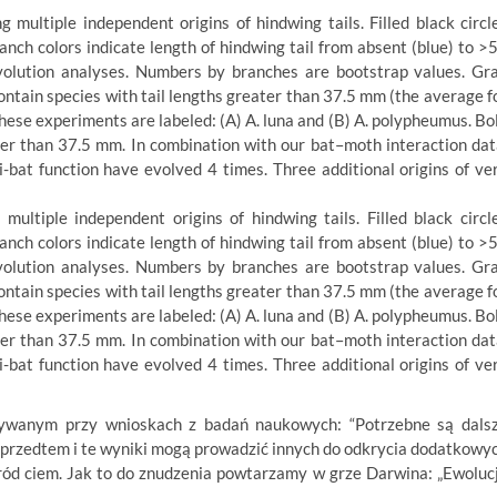
ltiple independent origins of hindwing tails. Filled black circl
Branch colors indicate length of hindwing tail from absent (blue) to >
volution analyses. Numbers by branches are bootstrap values. Gr
ontain species with tail lengths greater than 37.5 mm (the average f
 these experiments are labeled: (A) A. luna and (B) A. polypheumus. Bo
ger than 37.5 mm. In combination with our bat–moth interaction dat
i-bat function have evolved 4 times. Three additional origins of ve
ywanym przy wnioskach z badań naukowych: “Potrzebne są dals
y przedtem i te wyniki mogą prowadzić innych do odkrycia dodatkowy
ród ciem. Jak to do znudzenia powtarzamy w grze Darwina: „Ewoluc