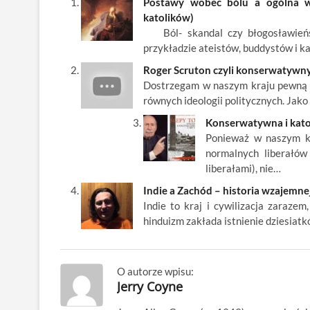
Postawy wobec bólu a ogólna wiz
b
er
es
o
e
e
katolików)
o
t
p
dI
Ból- skandal czy błogosławieńst
przykładzie ateistów, buddystów i k
o
n
Roger Scruton czyli konserwatywny
k
Dostrzegam w naszym kraju pewną t
równych ideologii politycznych. Jak
Konserwatywna i katol
Ponieważ w naszym kra
normalnych liberałów
liberałami), nie…
Indie a Zachód – historia wzajemnej
Indie to kraj i cywilizacja zaraze
hinduizm zakłada istnienie dziesiat
O autorze wpisu:
Jerry Coyne