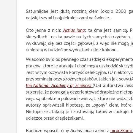
Saturniidae jest dużą rodziną ciem (około 2300 ga
największymi i najpiękniejszymi na świecie.
Oto jedna z nich:
Actias luna
; ta ćma jest samicą. 
skrzydłach i oczka pawie na tych samych skrzydłach. Je
wykluwają się bez części gębowej, a więc nie mogą je
umierają w tydzień po wydostaniu się z kokonu.
Wiadomo było od pewnego czasu (dzięki eksperymentom
ptaków, które je atakują i choć mogą uszkodzić skrzydła
Jest w tym oczywista korzyść selekcyjna. (U niektóry
przypominają oczy groźnych ptaków, takich jak sowy.)A
the National Academy of Sciences
(US) autorstwa Jess
sugeruje, że pomagają dezorientować drapieżne nietoper
więc są obiektem polowań zwierząt, które nie widzą z
autorzy sprawdzali hipotezę, że „ogony” ciem, które 
Nietoperze atakują je i zostawiają tułów w spokoju.
ucieczce przed drapieżnikami.
Badacze wpuścili ćmy
Actias luna
razem z
mroczkami