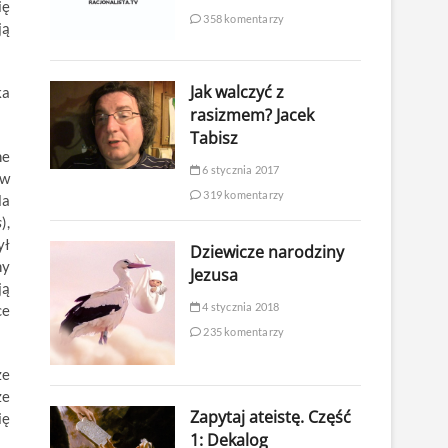
ię
358 komentarzy
ją
Jak walczyć z
ka
rasizmem? Jacek
Tabisz
ne
6 stycznia 2017
 w
319 komentarzy
la
s
),
ył
Dziewicze narodziny
ny
Jezusa
ją
4 stycznia 2018
ce
235 komentarzy
że
że
Zapytaj ateistę. Część
ię
1: Dekalog