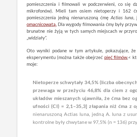
pomieszczenia i filmowali w podczerwieni, co się d
mikrofonów). Mieli tam osiem nietoperzy i 162 ćm
pomieszczenia jedną nienaruszoną ćmę
Actias luna
,
omacnicowatą.
Dla wygody filmowania ćmy były przyw
brunatne nie żyją w tych samych miejscach w przyro
„widziały”.
Oto wyniki podane w tym artykule, pokazujące, że
eksperymentu (można także obejrzeć
pięć filmów
,< k
moje:
Nietoperze schwytały 34,5% (liczba obecnych
przewaga w przeżyciu 46,8% dla ciem z ogon
układów mieszanych ujawniła, że ćma bez o
ufności (CI) = 2,1–35,3] złapania niż ćma z 
nienaruszoną
Actias luna
, jedną
A. luna
z usun
kontrolne były chwytane w 97,5% (n = 136) prz