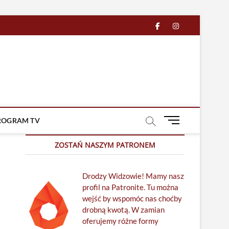
facebook
in
M
ROGRAM TV
e
n
ZOSTAŃ NASZYM PATRONEM
u
B
Drodzy Widzowie! Mamy nasz
u
profil na Patronite. Tu można
t
wejść by wspomóc nas choćby
t
drobną kwotą. W zamian
o
oferujemy różne formy
n