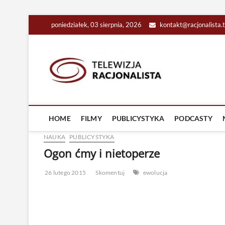
Skip
poniedziałek, 03 sierpnia, 2026
kontakt@racjonalista.
to
content
Racjona
RACJONALNA TELEW
HOME
FILMY
PUBLICYSTYKA
PODCASTY
NAUKA
PUBLICYSTYKA
Ogon ćmy i nietoperze
26 lutego 2015
Skomentuj
ewolucja