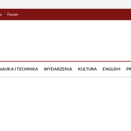
tv
Forum
lista TV
IZJA
NAUKA I TECHNIKA
WYDARZENIA
KULTURA
ENGLISH
P