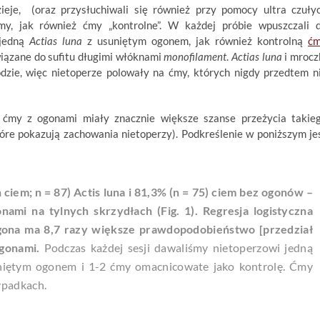
zieje, (oraz przysłuchiwali się również przy pomocy ultra czuły
y, jak również ćmy „kontrolne”. W każdej próbie wpuszczali 
 jedną
Actias luna
z usuniętym ogonem, jak również kontrolną
ć
iązane do sufitu długimi włóknami
monofilament
.
Actias luna
i mrocz
dzie, więc nietoperze polowały na ćmy, których nigdy przedtem n
 ćmy z ogonami miały znacznie większe szanse przeżycia takie
tóre pokazują zachowania nietoperzy). Podkreślenie w poniższym je
 ciem; n = 87)
Actis luna
i 81,3% (n = 75) ciem bez ogonów –
ami na tylnych skrzydłach (Fig. 1). Regresja logistyczna
gona ma 8,7 razy większe prawdopodobieństwo [przedział
ogonami.
Podczas każdej sesji dawaliśmy nietoperzowi jedną
iętym ogonem i 1-2 ćmy omacnicowate jako kontrolę. Ćmy
ypadkach.