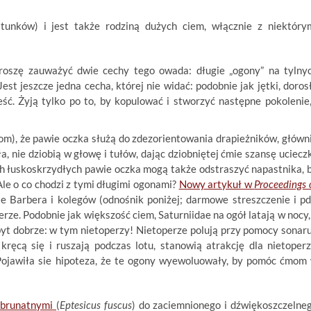
tunków) i jest także rodziną dużych ciem, włącznie z niektóry
Proszę zauważyć dwie cechy tego owada: długie „ogony” na tylny
st jeszcze jedna cecha, której nie widać: podobnie jak jętki, doros
ść. Żyją tylko po to, by kopulować i stworzyć następne pokolenie,
), że pawie oczka służą do zdezorientowania drapieżników, główn
, nie dziobią w głowę i tułów, dając dziobniętej ćmie szansę ucieczk
ch łuskoskrzydłych pawie oczka mogą także odstraszyć napastnika, 
le o co chodzi z tymi długimi ogonami?
Nowy artykuł w
Proceedings 
e Barbera i kolegów (odnośnik poniżej; darmowe streszczenie i pd
ze. Podobnie jak większość ciem, Saturniidae na ogół latają w nocy,
byt dobrze: w tym nietoperzy! Nietoperze polują przy pomocy sonaru
kręcą się i ruszają podczas lotu, stanowią atrakcję dla nietoperz
 Pojawiła sie hipoteza, że te ogony wyewoluowały, by pomóc ćmom
 brunatnymi
(
Eptesicus fuscus
) do zaciemnionego i dźwiękoszczelne