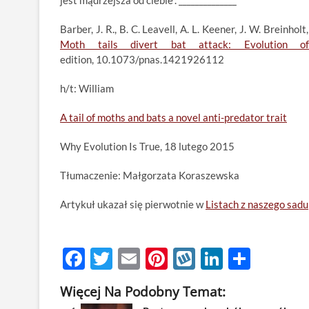
jest mądrzejsza od ciebie”. ______________
Barber, J. R., B. C. Leavell, A. L. Keener, J. W. Breinho
Moth tails divert bat attack: Evolution of
edition, 10.1073/pnas.1421926112
h/t: William
A tail of moths and bats a novel anti-predator trait
Why Evolution Is True, 18 lutego 2015
Tłumaczenie: Małgorzata Koraszewska
Artykuł ukazał się pierwotnie w
Listach z naszego sadu
F
T
E
Pi
W
Li
S
ac
w
m
nt
y
n
h
Więcej Na Podobny Temat:
e
itt
ail
er
k
k
ar