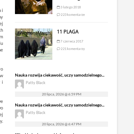
3 lutego 2018
 i
223 komentarze
hy
ej
ch
11 PLAGA
em
7 czerwca 2017
iu
221 komentarzy
ne
ło
Nauka rozwija ciekawość, uczy samodzielnego...
 w
 i
Patty Black
20 lipca, 2026 @ 6:59 PM
we
Nauka rozwija ciekawość, uczy samodzielnego...
wo
Patty Black
ej
y.
20 lipca, 2026 @ 6:47 PM