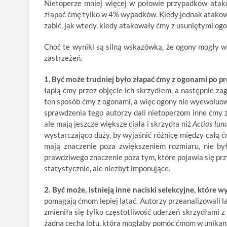
Nietoperze mniej więcej w połowie przypadków atako
złapać ćmę tylko w 4% wypadków. Kiedy jednak atakow
zabić, jak wtedy, kiedy atakowały ćmy z usuniętymi og
Choć te wyniki są silną wskazówką, że ogony mogły w
zastrzeżeń.
1. Być może trudniej było złapać ćmy z ogonami po pr
łapią ćmy przez objęcie ich skrzydłem, a następnie za
ten sposób ćmy z ogonami, a więc ogony nie wyewoluował
sprawdzenia tego autorzy dali nietoperzom inne ćmy z
ale mają jeszcze większe ciała i skrzydła niż
Actias lun
wystarczająco duży, by wyjaśnić różnicę między całą
mają znaczenie poza zwiększeniem rozmiaru, nie by
prawdziwego znaczenie poza tym, które pojawia się prz
statystycznie, ale niezbyt imponujące.
2. Być może, istnieją inne naciski selekcyjne, które 
pomagają ćmom lepiej latać. Autorzy przeanalizowali la
zmieniła się tylko częstotliwość uderzeń skrzydłami z 
żadna cecha lotu, która mogłaby pomóc ćmom w unikan