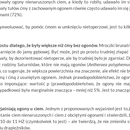
wały ogony nienaruszonych ciem, a kiedy to robiły, udawało im s
ały tułów ćmy z zachowanym ogonem równie często udawało im się 
onami (72%).
yewoluować, by pomóc ćmom w umknięciu nietoperzowi, jest tu kil
ostu dlatego, że były większe niż ćmy bez ogonów.
Mroczki brunat
garnięcie do jamy gębowej. Być może, jest po prostu trudniej złapać
y, by dezorientować nietoperze, ale by trudniej było je zgarniać. D
 rodziny Saturniidae, które nie mają ogonów (
Antheraea polyphemu
a
, co sugeruje, że większa powierzchnia ma znaczenie, ale efekt nie b
 ćmą i ćmą z usuniętym ogonem. Jednak prawdopodobieństwo, że ogo
ło imponujące: wartość p (prawdopodobieństwo, że ogony nie ma
ypadkowo) była marginalnie znacząca – mniej niż 5%. Jest to znaczą
wyjaśniają ogony u ciem.
Jednym z proponowanych wyjaśnień jest to,
tanie ciem nienaruszonych i ciem z obciętymi ogonami i stwierdzili, 
10 do 11 HZ (czymkolwiek to jest) – ale twierdzą, że nie zmieniła s
iu drapieżników.