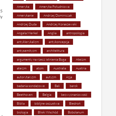
Ameryka
Ameryka Południowa
15
Amerykanie
Andrzej Dominiczak
ly
Andrzej Duda
Andrzej Koraszewski
Angela Merkel
Anglia
antropologia
antyklerykalizm
antykoncepcja
antysemityzm
architektura
argumenty na rzecz istnienia Boga
Ateizm
ateizm
atom
Australia
Austria
autorytaryzm
autyzm
Azja
badania sondażowe
Bali
barok
Beethoven
Belgia
bezwyznaniowość
Biblia
biblijne oszustwa
Biedroń
biologia
Bliski Wschód
Bobolanum