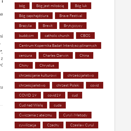
 i
bóg
Bóg jest miłością
Bóg luk
na
Bóg zapchajdziura
Brave Festival
Brazylia
Brexit
Brytyjczycy
buddyzm
catholic church
CBOS
mi
…
Centrum Kopernika Badań Interdyscyplinarnych
”.
cenzura
Charles Darwin
China
 z
yć
Chiny
Chrystus
chrześcijanie kulturowi
chrześcijaństwo
chrześcjiaństwo
chrzest Polski
covid
cu
COVID 19
covid19
cud
Cud nad Wisłą
cuda
Ćwiczenia z ateizmu
Cyryl i Metody
cywilizacja
Czechy
Czesław Cyrul