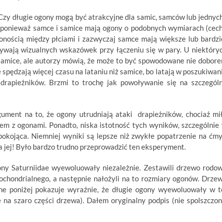
 Czy długie ogony mogą być atrakcyjne dla samic, samców lub jednych
 ponieważ samce i samice mają ogony o podobnych wymiarach (cec
żonością między płciami i zazwyczaj samce mają większe lub bardzi
żywają wizualnych wskazówek przy łączeniu się w pary. U niektóry
samice, ale autorzy mówią, że może to być spowodowane nie dobor
spędzają więcej czasu na lataniu niż samice, bo latają w poszukiwan
drapieżników. Brzmi to trochę jak powoływanie się na szczegól
ument na to, że ogony utrudniają ataki drapieżników, chociaż mi
m z ogonami. Ponadto, niska istotność tych wyników, szczególnie
epokojąca. Niemniej wyniki są lepsze niż zwykłe popatrzenie na ćmy
 jej! Było bardzo trudno przeprowadzić ten eksperyment.
gony Saturniidae wyewoluowały niezależnie. Zestawili drzewo rodo
ochondrialnego, a następnie nałożyli na to rozmiary ogonów. Drze
e poniżej pokazuje wyraźnie, że długie ogony wyewoluowały w t
e na szaro części drzewa). Dałem oryginalny podpis (nie spolszczon