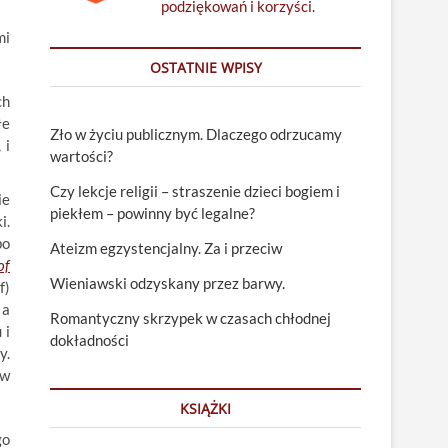
podziękowań i korzyści.
mi
OSTATNIE WPISY
ch
łe
Zło w życiu publicznym. Dlaczego odrzucamy
 i
wartości?
Czy lekcje religii – straszenie dzieci bogiem i
ie
piekłem – powinny być legalne?
i.
bo
Ateizm egzystencjalny. Za i przeciw
of
Wieniawski odzyskany przez barwy.
f)
 a
Romantyczny skrzypek w czasach chłodnej
 i
dokładności
y.
 w
KSIĄŻKI
go