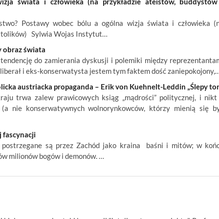
ja świata i człowieka (na przykładzie ateistów, buddystów
wo? Postawy wobec bólu a ogólna wizja świata i człowieka (
atolików) Sylwia Wojas Instytut…
 obraz świata
endencję do zamierania dyskusji i polemiki między reprezentanta
o liberał i eks-konserwatysta jestem tym faktem dość zaniepokojony,
icka austriacka propaganda – Erik von Kuehnelt-Leddin „Ślepy tor
ju trwa zalew prawicowych ksiąg „mądrości” politycznej, i nikt
 (a nie konserwatywnych wolnorynkowców, którzy mienią się b
 fascynacji
m, postrzegane są przez Zachód jako kraina baśni i mitów; w koń
ków milionów bogów i demonów. …