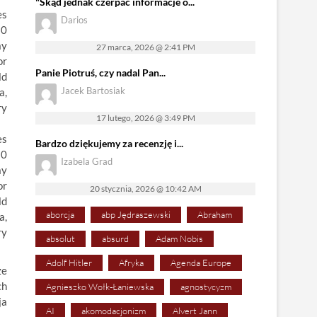
"Skąd jednak czerpać informacje o...
Darios
27 marca, 2026 @ 2:41 PM
Panie Piotruś, czy nadal Pan...
Jacek Bartosiak
17 lutego, 2026 @ 3:49 PM
es
Bardzo dziękujemy za recenzję i...
50
Izabela Grad
ay
or
20 stycznia, 2026 @ 10:42 AM
ld
aborcja
abp Jędraszewski
Abraham
a,
ry
absolut
absurd
Adam Nobis
Adolf Hitler
Afryka
Agenda Europe
ze
ch
Agnieszko Wołk-Łaniewska
agnostycyzm
ja
AI
akomodacjonizm
Alvert Jann