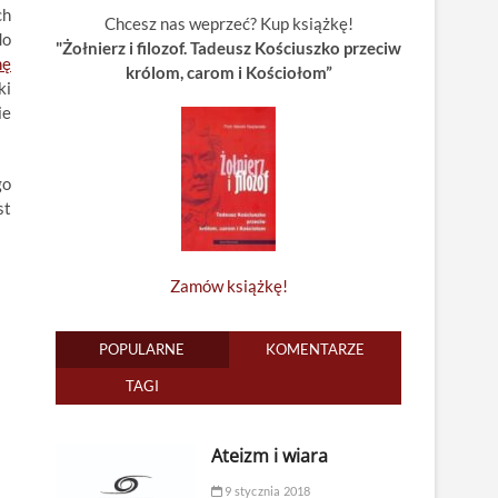
ch
Chcesz nas weprzeć? Kup książkę!
do
"Żołnierz i filozof. Tadeusz Kościuszko przeciw
mę
królom, carom i Kościołom”
ki
ie
go
st
Zamów książkę!
POPULARNE
KOMENTARZE
TAGI
Ateizm i wiara
9 stycznia 2018