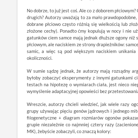
No dobrze, to już jest coś. Ale co z doborem płciowym?
drugich? Autorzy uważają to za mało prawdopodobne,
dobrane płciowo często różnią się wielkością lub zło
złożone cechy). Ponadto ćmy kopulują w nocy i nie u
gatunków ciem samce mają jednak dłuższe ogony niż 
płciowym, ale naciskiem ze strony drapieżników: samce 
samic, a więc są pod większym naciskiem unikania 
okoliczności.
W sumie sądzę jednak, że autorzy mają rozsądny arg
byłoby zobaczyć eksperymenty z innymi gatunkami cie
testach na hipotezę o wymiarach ciała, jest nieco ni
wymyślenie adaptacyjnej opowieści bez przetestowania
Wreszcie, autorzy chcieli wiedzieć, jak wiele razy o
grupy używając pięciu genów jądrowych i jednego mit
filogenetyczne + diagram rozmiarów ogonów pokazan
grupie niezależnie co najmniej cztery razy (zacienion
MK), żebyście zobaczyli, co znaczą kolory: