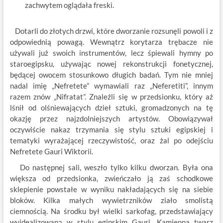
zachwytem oglądała freski.
Dotarli do złotych drzwi, które dworzanie rozsunęli powoli i z
odpowiednią powagą. Wewnątrz korytarza trębacze nie
używali już swoich instrumentów, lecz śpiewali hymny po
staroegipsku, używając nowej rekonstrukcji fonetycznej,
będącej owocem stosunkowo długich badań. Tym nie mniej
nadal imię „Nefretete” wymawiali raz „Neferetiti”, innym
razem znów „Nifratat”. Znaleźli się w przedsionku, który aż
lśnił od olśniewających dzieł sztuki, gromadzonych na tę
okazję przez najzdolniejszych artystów. Obowiązywał
oczywiście nakaz trzymania się stylu sztuki egipskiej i
tematyki wyrażającej rzeczywistość, oraz żal po odejściu
Nefretete Gauri Wiktorii.
Do następnej sali, weszło tylko kilku dworzan. Była ona
większa od przedsionka, zwieńczało ją zaś schodkowe
sklepienie powstałe w wyniku nakładających się na siebie
bloków. Kilka małych wywietrzników ziało smolistą
ciemnością. Na środku był wielki sarkofag, przedstawiający
wyidealizowaną w stylu egipskim Gauri. Kamienna twarz