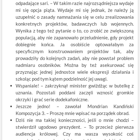
odpadające sari. – W takim razie najrozsądniejsza wydaje
mi się opcja piąta. Wydaje mi się jednak, że należy ją
uzupełnić o zasady namnażania się w celu zrealizowania
konkretnych projektów, badawczych lub wojennych.
Wynika z tego też pytanie o to, co zrobić ze zwiększoną
populacją, aby nie zapanowało przeludnienie, gdy projekt
dobiegnie końca. Ja osobiście optowałabym za
specyficznym konstruowaniem projektów tak, aby
prowadziły do kolejnych zadań, aby nie powstał problem
nadmiaru osobników. Można by też asekurować się
przyznając jednej jednostce wiele ekspresji działania i
szkoląc pod tym kątem podzielność jej uwagi.
Wspaniale! – zakrzyknął minister gwiżdżąc w butelkę z
uznania. Pozostali poddani zaczęli wznosić gromkie
okrzyki i grać serie dodekafoniczne.
Jeszcze jedno! – zawołał Mondrian Kandiński
Kompozycja 3. – Proszę mnie wpisać na porządek obrad.
Dziś nie ma takiej konieczności, jeśli o mnie chodzi –
stwierdził ugodowo prezydent. – To przecież pierwsza
audiencja królowej. Czy ma wasza wysokość coś