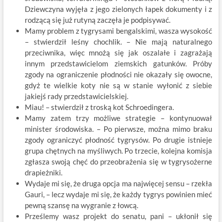
Dziewczyna wyjęła z jego zielonych łapek dokumenty i z
rodzącą się już rutyną zaczęła je podpisywać.
Mamy problem z tygrysami bengalskimi, wasza wysokość
– stwierdził leśny chochlik. – Nie mają naturalnego
przeciwnika, więc mnożą się jak oszalałe i zagrażają
innym przedstawicielom ziemskich gatunków. Próby
zgody na ograniczenie płodności nie okazały się owocne,
gdyż te wielkie koty nie są w stanie wyłonić z siebie
jakiejś rady przedstawicielskiej.
Miau! – stwierdził z troską kot Schroedingera.
Mamy zatem trzy możliwe strategie – kontynuował
minister środowiska. – Po pierwsze, można mimo braku
zgody ograniczyć płodność tygrysów. Po drugie istnieje
grupa chętnych na myśliwych. Po trzecie, kolejna komisja
zgłasza swoją chęć do przeobrażenia się w tygrysożerne
drapieżniki.
Wydaje mi się, że druga opcja ma najwięcej sensu – rzekła
Gauri, – lecz wydaje mi się, że każdy tygrys powinien mieć
pewną szansę na wygranie z łowcą.
Prześlemy wasz projekt do senatu, pani – ukłonił się