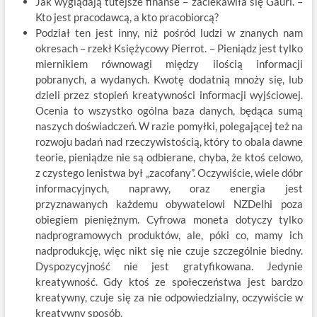
Jak wyglądają tutejsze finanse – zaciekawiła się Gauri. –
Kto jest pracodawcą, a kto pracobiorcą?
Podział ten jest inny, niż pośród ludzi w znanych nam
okresach – rzekł Księżycowy Pierrot. – Pieniądz jest tylko
miernikiem równowagi między ilością informacji
pobranych, a wydanych. Kwotę dodatnią mnoży się, lub
dzieli przez stopień kreatywności informacji wyjściowej.
Ocenia to wszystko ogólna baza danych, będąca sumą
naszych doświadczeń. W razie pomyłki, polegającej też na
rozwoju badań nad rzeczywistością, który to obala dawne
teorie, pieniądze nie są odbierane, chyba, że ktoś celowo,
z czystego lenistwa był „zacofany”. Oczywiście, wiele dóbr
informacyjnych, naprawy, oraz energia jest
przyznawanych każdemu obywatelowi NZDelhi poza
obiegiem pieniężnym. Cyfrowa moneta dotyczy tylko
nadprogramowych produktów, ale, póki co, mamy ich
nadprodukcję, więc nikt się nie czuje szczególnie biedny.
Dyspozycyjność nie jest gratyfikowana. Jedynie
kreatywność. Gdy ktoś ze społeczeństwa jest bardzo
kreatywny, czuje się za nie odpowiedzialny, oczywiście w
kreatywny sposób.