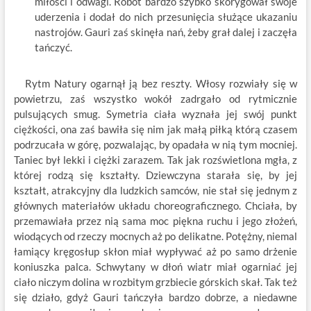
miłości i odwagi. Robot bardzo szybko skorygował swoje
uderzenia i dodał do nich przesunięcia służące ukazaniu
nastrojów. Gauri zaś skinęła nań, żeby grał dalej i zaczęła
tańczyć.
Rytm Natury ogarnął ją bez reszty. Włosy rozwiały się w
powietrzu, zaś wszystko wokół zadrgało od rytmicznie
pulsujących smug. Symetria ciała wyznała jej swój punkt
ciężkości, ona zaś bawiła się nim jak małą piłką którą czasem
podrzucała w górę, pozwalając, by opadała w nią tym mocniej.
Taniec był lekki i ciężki zarazem. Tak jak rozświetlona mgła, z
której rodzą się kształty. Dziewczyna starała się, by jej
kształt, atrakcyjny dla ludzkich samców, nie stał się jednym z
głównych materiałów układu choreograficznego. Chciała, by
przemawiała przez nią sama moc piękna ruchu i jego złożeń,
wiodących od rzeczy mocnych aż po delikatne. Potężny, niemal
łamiący kręgosłup skłon miał wypływać aż po samo drżenie
koniuszka palca. Schwytany w dłoń wiatr miał ogarniać jej
ciało niczym dolina w rozbitym grzbiecie górskich skał. Tak też
się działo, gdyż Gauri tańczyła bardzo dobrze, a niedawne