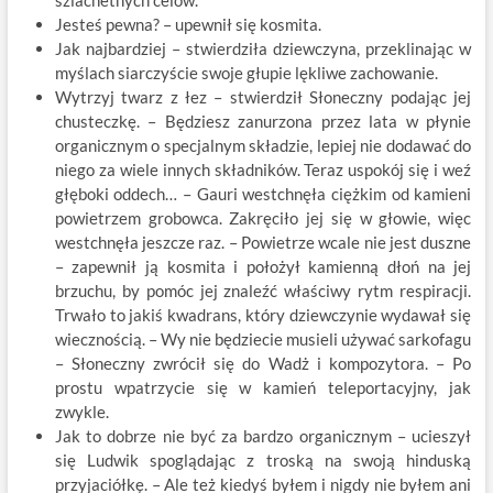
szlachetnych celów.
Jesteś pewna? – upewnił się kosmita.
Jak najbardziej – stwierdziła dziewczyna, przeklinając w
myślach siarczyście swoje głupie lękliwe zachowanie.
Wytrzyj twarz z łez – stwierdził Słoneczny podając jej
chusteczkę. – Będziesz zanurzona przez lata w płynie
organicznym o specjalnym składzie, lepiej nie dodawać do
niego za wiele innych składników. Teraz uspokój się i weź
głęboki oddech… – Gauri westchnęła ciężkim od kamieni
powietrzem grobowca. Zakręciło jej się w głowie, więc
westchnęła jeszcze raz. – Powietrze wcale nie jest duszne
– zapewnił ją kosmita i położył kamienną dłoń na jej
brzuchu, by pomóc jej znaleźć właściwy rytm respiracji.
Trwało to jakiś kwadrans, który dziewczynie wydawał się
wiecznością. – Wy nie będziecie musieli używać sarkofagu
– Słoneczny zwrócił się do Wadż i kompozytora. – Po
prostu wpatrzycie się w kamień teleportacyjny, jak
zwykle.
Jak to dobrze nie być za bardzo organicznym – ucieszył
się Ludwik spoglądając z troską na swoją hinduską
przyjaciółkę. – Ale też kiedyś byłem i nigdy nie byłem ani