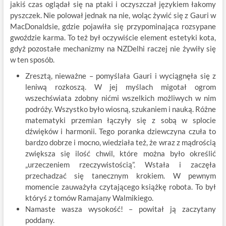
jakiś czas oglądał się na ptaki i oczyszczał językiem łakomy
pyszczek. Nie polował jednak na nie, woląc żywić się z Gauri w
MacDonaldsie, gdzie pojawiła się przypominająca rozsypane
gwoździe karma. To też był oczywiście element estetyki kota,
gdyż pozostałe mechanizmy na NZDelhi raczej nie żywiły się
w ten sposób.
Zresztą, nieważne – pomyślała Gauri i wyciągnęła się z
leniwą rozkoszą. W jej myślach migotał ogrom
wszechświata zdobny nićmi wszelkich możliwych w nim
podróży. Wszystko było wiosną, szukaniem i nauką. Różne
matematyki przemian łączyły się z sobą w splocie
dźwięków i harmonii. Tego poranka dziewczyna czuła to
bardzo dobrze i mocno, wiedziała też, że wraz z mądrością
zwiększa się ilość chwil, które można było określić
„urzeczeniem rzeczywistością”. Wstała i zaczęła
przechadzać się tanecznym krokiem. W pewnym
momencie zauważyła czytającego książkę robota. To był
któryś z tomów Ramajany Walmikiego.
Namaste wasza wysokość! – powitał ją zaczytany
poddany.