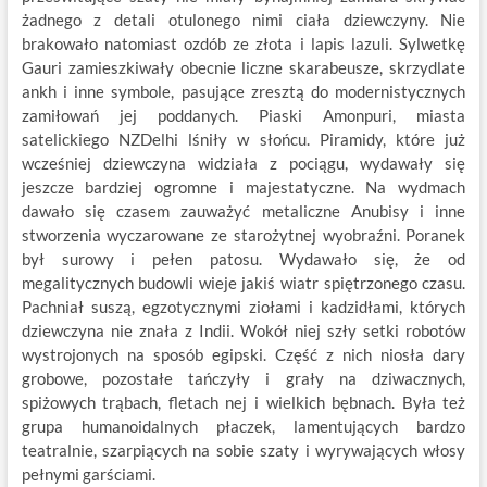
żadnego z detali otulonego nimi ciała dziewczyny. Nie
brakowało natomiast ozdób ze złota i lapis lazuli. Sylwetkę
Gauri zamieszkiwały obecnie liczne skarabeusze, skrzydlate
ankh i inne symbole, pasujące zresztą do modernistycznych
zamiłowań jej poddanych. Piaski Amonpuri, miasta
satelickiego NZDelhi lśniły w słońcu. Piramidy, które już
wcześniej dziewczyna widziała z pociągu, wydawały się
jeszcze bardziej ogromne i majestatyczne. Na wydmach
dawało się czasem zauważyć metaliczne Anubisy i inne
stworzenia wyczarowane ze starożytnej wyobraźni. Poranek
był surowy i pełen patosu. Wydawało się, że od
megalitycznych budowli wieje jakiś wiatr spiętrzonego czasu.
Pachniał suszą, egzotycznymi ziołami i kadzidłami, których
dziewczyna nie znała z Indii. Wokół niej szły setki robotów
wystrojonych na sposób egipski. Część z nich niosła dary
grobowe, pozostałe tańczyły i grały na dziwacznych,
spiżowych trąbach, fletach nej i wielkich bębnach. Była też
grupa humanoidalnych płaczek, lamentujących bardzo
teatralnie, szarpiących na sobie szaty i wyrywających włosy
pełnymi garściami.