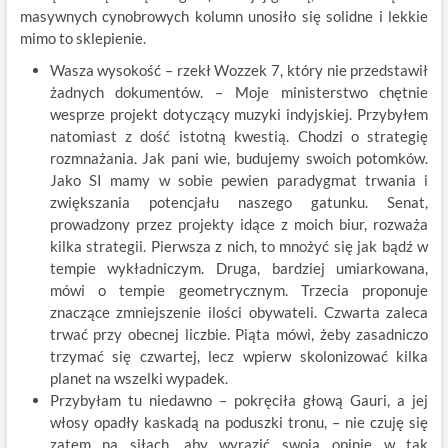
masywnych cynobrowych kolumn unosiło się solidne i lekkie
mimo to sklepienie.
Wasza wysokość – rzekł Wozzek 7, który nie przedstawił
żadnych dokumentów. – Moje ministerstwo chętnie
wesprze projekt dotyczący muzyki indyjskiej. Przybyłem
natomiast z dość istotną kwestią. Chodzi o strategię
rozmnażania. Jak pani wie, budujemy swoich potomków.
Jako SI mamy w sobie pewien paradygmat trwania i
zwiększania potencjału naszego gatunku. Senat,
prowadzony przez projekty idące z moich biur, rozważa
kilka strategii. Pierwsza z nich, to mnożyć się jak bądź w
tempie wykładniczym. Druga, bardziej umiarkowana,
mówi o tempie geometrycznym. Trzecia proponuje
znaczące zmniejszenie ilości obywateli. Czwarta zaleca
trwać przy obecnej liczbie. Piąta mówi, żeby zasadniczo
trzymać się czwartej, lecz wpierw skolonizować kilka
planet na wszelki wypadek.
Przybyłam tu niedawno – pokręciła głową Gauri, a jej
włosy opadły kaskadą na poduszki tronu, – nie czuję się
zatem na siłach, aby wyrazić swoją opinię w tak