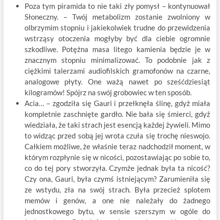
Poza tym piramida to nie taki zły pomysł – kontynuował
Słoneczny. – Twój metabolizm zostanie zwolniony w
olbrzymim stopniu i jakiekolwiek trudne do przewidzenia
wstrząsy otoczenia mogłyby być dla ciebie ogromnie
szkodliwe. Potężna masa litego kamienia będzie je w
znacznym stopniu minimalizować. To podobnie jak z
ciężkimi talerzami audiofilskich gramofonów na czarne,
analogowe płyty. One ważą nawet po sześćdziesiąt
kilogramów! Spójrz na swój grobowiec w ten sposób.
Acia… – zgodziła się Gauri i przełknęła ślinę, gdyż miała
kompletnie zaschnięte gardło. Nie bała się śmierci, gdyż
wiedziała, że taki strach jest esencją każdej żywieli. Mimo
to widząc przed sobą jej wrota czuła się trochę nieswojo.
Całkiem możliwe, że właśnie teraz nadchodził moment, w
którym rozpłynie się w nicości, pozostawiając po sobie to,
co do tej pory stworzyła. Czymże jednak była ta nicość?
Czy ona, Gauri, była czymś istniejącym? Zarumieniła się
ze wstydu, zła na swój strach. Była przecież splotem
memów i genów, a one nie należały do żadnego
jednostkowego bytu, w sensie szerszym w ogóle do