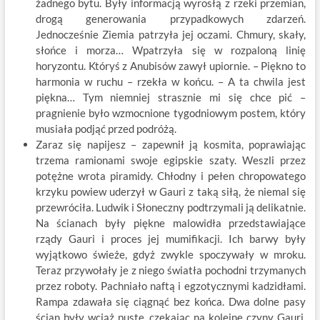
żadnego bytu. Były informacją wyrosłą z rzeki przemian,
drogą generowania przypadkowych zdarzeń.
Jednocześnie Ziemia patrzyła jej oczami. Chmury, skały,
słońce i morza… Wpatrzyła się w rozpaloną linię
horyzontu. Któryś z Anubisów zawył upiornie. – Piękno to
harmonia w ruchu – rzekła w końcu. – A ta chwila jest
piękna… Tym niemniej strasznie mi się chce pić –
pragnienie było wzmocnione tygodniowym postem, który
musiała podjąć przed podróżą.
Zaraz się napijesz – zapewnił ją kosmita, poprawiając
trzema ramionami swoje egipskie szaty. Weszli przez
potężne wrota piramidy. Chłodny i pełen chropowatego
krzyku powiew uderzył w Gauri z taką siłą, że niemal się
przewróciła. Ludwik i Słoneczny podtrzymali ją delikatnie.
Na ścianach były piękne malowidła przedstawiające
rządy Gauri i proces jej mumifikacji. Ich barwy były
wyjątkowo świeże, gdyż zwykle spoczywały w mroku.
Teraz przywołały je z niego światła pochodni trzymanych
przez roboty. Pachniało naftą i egzotycznymi kadzidłami.
Rampa zdawała się ciągnąć bez końca. Dwa dolne pasy
ścian były wciąż puste, czekając na kolejne czyny Gauri.