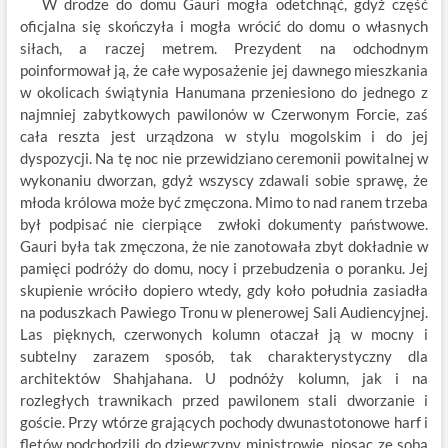
W drodze do domu Gauri mogła odetchnąć, gdyż część
oficjalna się skończyła i mogła wrócić do domu o własnych
siłach, a raczej metrem. Prezydent na odchodnym
poinformował ją, że całe wyposażenie jej dawnego mieszkania
w okolicach świątynia Hanumana przeniesiono do jednego z
najmniej zabytkowych pawilonów w Czerwonym Forcie, zaś
cała reszta jest urządzona w stylu mogolskim i do jej
dyspozycji. Na tę noc nie przewidziano ceremonii powitalnej w
wykonaniu dworzan, gdyż wszyscy zdawali sobie sprawę, że
młoda królowa może być zmęczona. Mimo to nad ranem trzeba
był podpisać nie cierpiące zwłoki dokumenty państwowe.
Gauri była tak zmęczona, że nie zanotowała zbyt dokładnie w
pamięci podróży do domu, nocy i przebudzenia o poranku. Jej
skupienie wróciło dopiero wtedy, gdy koło południa zasiadła
na poduszkach Pawiego Tronu w plenerowej Sali Audiencyjnej.
Las pięknych, czerwonych kolumn otaczał ją w mocny i
subtelny zarazem sposób, tak charakterystyczny dla
architektów Shahjahana. U podnóży kolumn, jak i na
rozległych trawnikach przed pawilonem stali dworzanie i
goście. Przy wtórze grających pochody dwunastotonowe harf i
fletów podchodzili do dziewczyny ministrowie, niosąc ze sobą