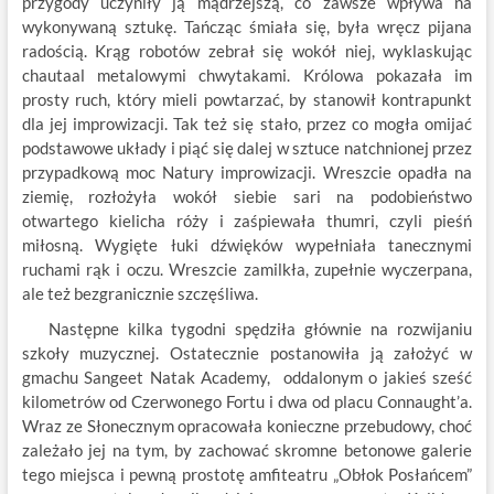
przygody uczyniły ją mądrzejszą, co zawsze wpływa na
wykonywaną sztukę. Tańcząc śmiała się, była wręcz pijana
radością. Krąg robotów zebrał się wokół niej, wyklaskując
chautaal metalowymi chwytakami. Królowa pokazała im
prosty ruch, który mieli powtarzać, by stanowił kontrapunkt
dla jej improwizacji. Tak też się stało, przez co mogła omijać
podstawowe układy i piąć się dalej w sztuce natchnionej przez
przypadkową moc Natury improwizacji. Wreszcie opadła na
ziemię, rozłożyła wokół siebie sari na podobieństwo
otwartego kielicha róży i zaśpiewała thumri, czyli pieśń
miłosną. Wygięte łuki dźwięków wypełniała tanecznymi
ruchami rąk i oczu. Wreszcie zamilkła, zupełnie wyczerpana,
ale też bezgranicznie szczęśliwa.
Następne kilka tygodni spędziła głównie na rozwijaniu
szkoły muzycznej. Ostatecznie postanowiła ją założyć w
gmachu Sangeet Natak Academy, oddalonym o jakieś sześć
kilometrów od Czerwonego Fortu i dwa od placu Connaught’a.
Wraz ze Słonecznym opracowała konieczne przebudowy, choć
zależało jej na tym, by zachować skromne betonowe galerie
tego miejsca i pewną prostotę amfiteatru „Obłok Posłańcem”