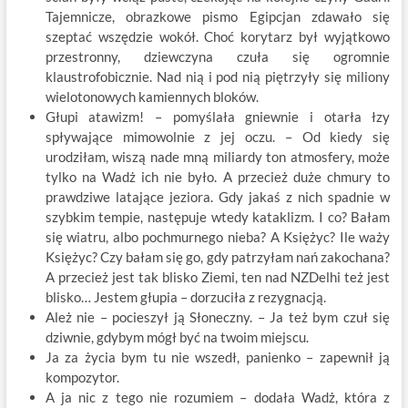
Tajemnicze, obrazkowe pismo Egipcjan zdawało się
szeptać wszędzie wokół. Choć korytarz był wyjątkowo
przestronny, dziewczyna czuła się ogromnie
klaustrofobicznie. Nad nią i pod nią piętrzyły się miliony
wielotonowych kamiennych bloków.
Głupi atawizm! – pomyślała gniewnie i otarła łzy
spływające mimowolnie z jej oczu. – Od kiedy się
urodziłam, wiszą nade mną miliardy ton atmosfery, może
tylko na Wadż ich nie było. A przecież duże chmury to
prawdziwe latające jeziora. Gdy jakaś z nich spadnie w
szybkim tempie, następuje wtedy kataklizm. I co? Bałam
się wiatru, albo pochmurnego nieba? A Księżyc? Ile waży
Księżyc? Czy bałam się go, gdy patrzyłam nań zakochana?
A przecież jest tak blisko Ziemi, ten nad NZDelhi też jest
blisko… Jestem głupia – dorzuciła z rezygnacją.
Ależ nie – pocieszył ją Słoneczny. – Ja też bym czuł się
dziwnie, gdybym mógł być na twoim miejscu.
Ja za życia bym tu nie wszedł, panienko – zapewnił ją
kompozytor.
A ja nic z tego nie rozumiem – dodała Wadż, która z