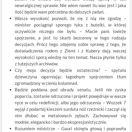
newralgicznej sprawie. Nie wiem nawet ilu was jest i jaka
ilość będzie wam potrzebna do dalszych zadań.
Wasza wysokość pozwoli, że się z nią nie zgodzę –
minister pociągnął sporego łyka z butelki, w której
oczywiście niczego nie było. – Macie pani świeże
spojrzenie, a jest to skarb bezcenny w tego rodzaju
decyzjach. Prócz tego zdajemy sobie sprawę z tego, że
doświadczenia rodem z Ziemi i z Kubery dają waszej
wysokości sporą wiedzę na ten temat. Nasza płynie tylko
z tutejszych archiwów.
Czy moja decyzja będzie ostateczna? – spytała
dziewczyna ogarniając łagodnym spojrzeniem tłum
zgromadzony w cieniu kolumnad.
Będzie poddana pod obrady senatu. Jeśli nie zyska
poparcia, zostanie odrzucona i projekt powędruje w wasze
ręce w celu redefinicji, albo jego odrzucenia – Wozzek 7
wyjął z podartej kieszeni surduta nóż rzeźnicki i zaczął się
nim dłubać w metalowych zębach. Zachowywał się
modnie, elegancko i bardzo ekspresjonistycznie.
Rozumiem ministrze – Gauri skinęła głową i poprawiła