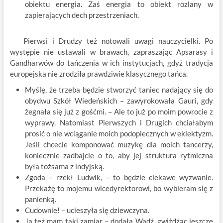
obiektu energia. Zaś energia to obiekt rozlany w
zapierających dech przestrzeniach.
Pierwsi i Drudzy też notowali uwagi nauczycielki. Po
występie nie ustawali w brawach, zapraszając Apsarasy i
Gandharwów do tańczenia w ich instytucjach, gdyż tradycja
europejska nie zrodziła prawdziwie klasycznego tańca.
Myślę, że trzeba będzie stworzyć taniec nadający się do
obydwu Szkół Wiedeńskich – zawyrokowała Gauri, gdy
żegnała się już z gośćmi. – Ale to już po moim powrocie z
wyprawy. Natomiast Pierwszych i Drugich chciałabym
prosić o nie wciąganie moich podopiecznych w eklektyzm.
Jeśli chcecie komponować muzykę dla moich tancerzy,
koniecznie zadbajcie o to, aby jej struktura rytmiczna
była tożsama z indyjską.
Zgoda – rzekł Ludwik, – to będzie ciekawe wyzwanie.
Przekażę to mojemu wicedyrektorowi, bo wybieram się z
panienką.
Cudownie! – ucieszyła się dziewczyna.
Ja też mam taki zamiar – dodała Wadż, gwiżdżąc jeszcze