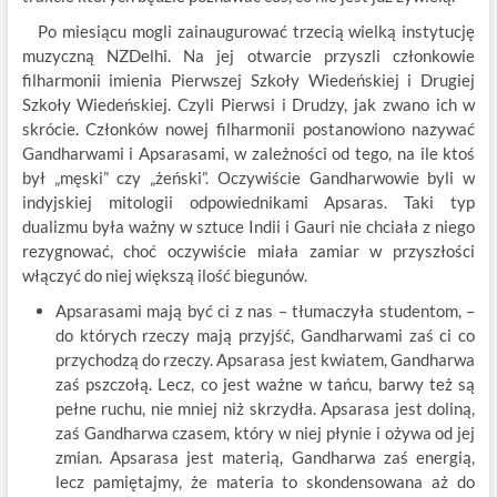
Po miesiącu mogli zainaugurować trzecią wielką instytucję
muzyczną NZDelhi. Na jej otwarcie przyszli członkowie
filharmonii imienia Pierwszej Szkoły Wiedeńskiej i Drugiej
Szkoły Wiedeńskiej. Czyli Pierwsi i Drudzy, jak zwano ich w
skrócie. Członków nowej filharmonii postanowiono nazywać
Gandharwami i Apsarasami, w zależności od tego, na ile ktoś
był „męski” czy „żeński”. Oczywiście Gandharwowie byli w
indyjskiej mitologii odpowiednikami Apsaras. Taki typ
dualizmu była ważny w sztuce Indii i Gauri nie chciała z niego
rezygnować, choć oczywiście miała zamiar w przyszłości
włączyć do niej większą ilość biegunów.
Apsarasami mają być ci z nas – tłumaczyła studentom, –
do których rzeczy mają przyjść, Gandharwami zaś ci co
przychodzą do rzeczy. Apsarasa jest kwiatem, Gandharwa
zaś pszczołą. Lecz, co jest ważne w tańcu, barwy też są
pełne ruchu, nie mniej niż skrzydła. Apsarasa jest doliną,
zaś Gandharwa czasem, który w niej płynie i ożywa od jej
zmian. Apsarasa jest materią, Gandharwa zaś energią,
lecz pamiętajmy, że materia to skondensowana aż do