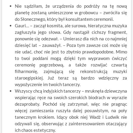
Nie sądziłam, że urządzenia do podróży na tę nową
planetę zostaną umieszczone w grobowcu – zwróciła się
do Słonecznego, który był konsultantem ceremonii.
Gauri… – zaczął kosmita, ale surowa, hieratyczna muzyka
zagłuszyła jego słowa. Gdy nastąpił cichszy fragment,
ponownie się odezwał. – Umierasz dla nich na co najmniej
dziesięć lat – zauważył. – Poza tym zawsze coś może się
nie udać, choć nie jest to zbytnio prawdopodobne. Mimo
to twoi poddani mogą dzięki tym wyprawom ćwiczyć
ceremonię pogrzebową, a także rozwijać czwartą
filharmonię, zajmującą się rekonstrukcją muzyki
staroegipskiej. Już teraz są bardzo wdzięczny za
wypożyczenie im twoich tancerzy.
Wszyscy chcą indyjskich tancerzy – mruknęła dziewczyna
wspierając ręce na swoich szerokich biodrach w wyrazie
dezaprobaty. Pochód się zatrzymał, więc nie pragnąc
więcej zamieszania ruszyła dalej posuwistym, na poły
tanecznym krokiem. Idący obok niej Wadż i Ludwik nie
odzywali się, obserwując z zainteresowaniem otaczający
ich chaos estetyczny.