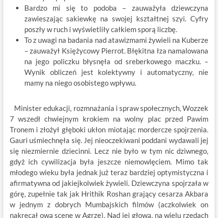
Bardzo mi się to podoba – zauważyła dziewczyna
zawieszając sakiewkę na swojej kształtnej szyi. Cyfry
poszły w ruch i wyświetliły całkiem sporą liczbę.
To z uwagi na badania nad atawizmami żywieli na Kuberze
– zauważył Księżycowy Pierrot. Błękitna łza namalowana
na jego policzku błysnęła od sreberkowego maczku. –
Wynik obliczeń jest kolektywny i automatyczny, nie
mamy na niego osobistego wpływu.
Minister edukacji, rozmnażania i spraw społecznych, Wozzek
7 wszedł chwiejnym krokiem na wolny plac przed Pawim
Tronem i złożył głęboki ukłon miotając mordercze spojrzenia.
Gauri uśmiechnęła się. Jej nieoczekiwani poddani wydawali jej
się niezmiernie dziecinni. Lecz nie było w tym nic dziwnego,
gdyż ich cywilizacja była jeszcze niemowlęciem. Mimo tak
młodego wieku była jednak już teraz bardziej optymistyczna i
afirmatywna od jakiejkolwiek żywieli. Dziewczyna spojrzała w
górę, zupełnie tak jak Hrithik Roshan grający cesarza Akbara
w jednym z dobrych Mumbajskich filmów (aczkolwiek on
nakręcał ową scenę w Agrze). Nad jej głową, na wielu rzędach