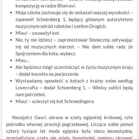
kompozycję w radze Bhairavi.
Moja szkoła zastosuje się do wskazań waszej wysokości –
zapewnił Schoenberg 1, będący głównym autorytetem
muzycznym wśród robotów i szefem Drugich.
Miau! – zauważył kot.
Nie, ty nie idziesz – zaprotestował Słoneczny, odrywając
się od muzycznych marzeń. – Nie dam sobie rady ze
Spojrzeniem dla kota, wybacz.
Miau…
Ale będziesz mógł uczestniczyć w życiu muzycznym kraju
– dodał kosmita na pocieszenie.
Wystawiamy opowieść o kotach z krainy snów według
Lovecrafta – dodał Schoenberg 1. – Wielcy soliści będą
nam potrzebni.
Miau! – ucieszył się kot Schroedingera.
Nazajutrz Gauri, ubrana w szaty egipskiej królowej, szła
pośrodku własnej procesji pogrzebowej. Licząca sobie ponad
cztery tysiące lat moda egipska była nieco bezwstydna,
prześwitujące szaty nie miały bynajmniej zamiaru skrywać