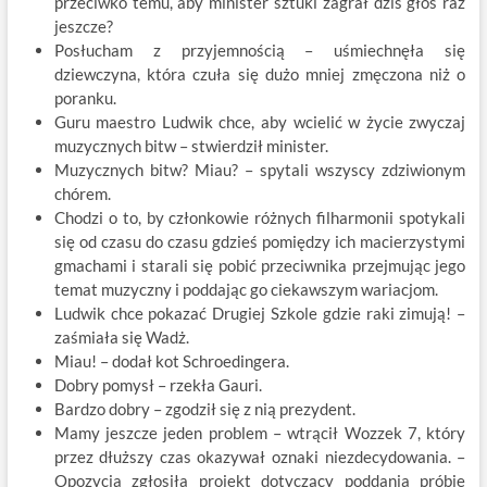
przeciwko temu, aby minister sztuki zagrał dziś głos raz
jeszcze?
Posłucham z przyjemnością – uśmiechnęła się
dziewczyna, która czuła się dużo mniej zmęczona niż o
poranku.
Guru maestro Ludwik chce, aby wcielić w życie zwyczaj
muzycznych bitw – stwierdził minister.
Muzycznych bitw? Miau? – spytali wszyscy zdziwionym
chórem.
Chodzi o to, by członkowie różnych filharmonii spotykali
się od czasu do czasu gdzieś pomiędzy ich macierzystymi
gmachami i starali się pobić przeciwnika przejmując jego
temat muzyczny i poddając go ciekawszym wariacjom.
Ludwik chce pokazać Drugiej Szkole gdzie raki zimują! –
zaśmiała się Wadż.
Miau! – dodał kot Schroedingera.
Dobry pomysł – rzekła Gauri.
Bardzo dobry – zgodził się z nią prezydent.
Mamy jeszcze jeden problem – wtrącił Wozzek 7, który
przez dłuższy czas okazywał oznaki niezdecydowania. –
Opozycja zgłosiła projekt dotyczący poddania próbie