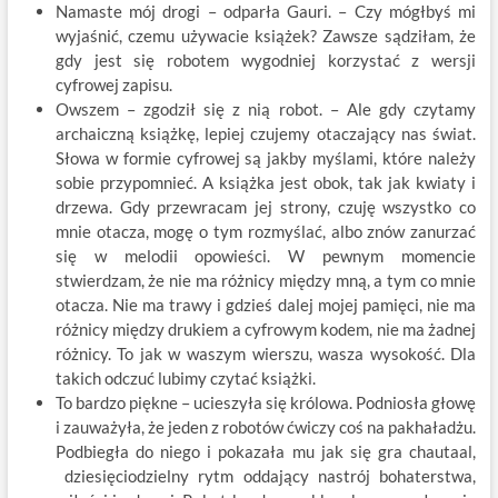
Namaste mój drogi – odparła Gauri. – Czy mógłbyś mi
wyjaśnić, czemu używacie książek? Zawsze sądziłam, że
gdy jest się robotem wygodniej korzystać z wersji
cyfrowej zapisu.
Owszem – zgodził się z nią robot. – Ale gdy czytamy
archaiczną książkę, lepiej czujemy otaczający nas świat.
Słowa w formie cyfrowej są jakby myślami, które należy
sobie przypomnieć. A książka jest obok, tak jak kwiaty i
drzewa. Gdy przewracam jej strony, czuję wszystko co
mnie otacza, mogę o tym rozmyślać, albo znów zanurzać
się w melodii opowieści. W pewnym momencie
stwierdzam, że nie ma różnicy między mną, a tym co mnie
otacza. Nie ma trawy i gdzieś dalej mojej pamięci, nie ma
różnicy między drukiem a cyfrowym kodem, nie ma żadnej
różnicy. To jak w waszym wierszu, wasza wysokość. Dla
takich odczuć lubimy czytać książki.
To bardzo piękne – ucieszyła się królowa. Podniosła głowę
i zauważyła, że jeden z robotów ćwiczy coś na pakhaładżu.
Podbiegła do niego i pokazała mu jak się gra chautaal,
dziesięciodzielny rytm oddający nastrój bohaterstwa,