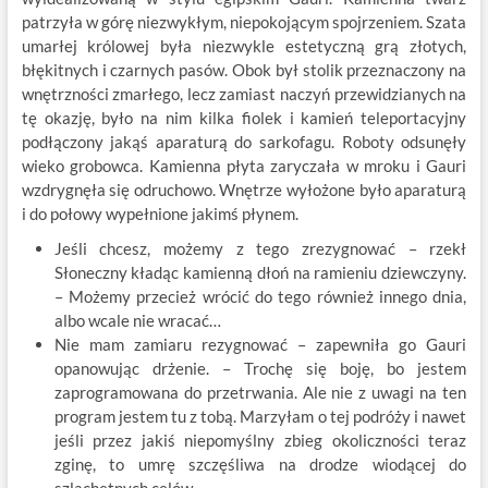
patrzyła w górę niezwykłym, niepokojącym spojrzeniem. Szata
umarłej królowej była niezwykle estetyczną grą złotych,
błękitnych i czarnych pasów. Obok był stolik przeznaczony na
wnętrzności zmarłego, lecz zamiast naczyń przewidzianych na
tę okazję, było na nim kilka fiolek i kamień teleportacyjny
podłączony jakąś aparaturą do sarkofagu. Roboty odsunęły
wieko grobowca. Kamienna płyta zaryczała w mroku i Gauri
wzdrygnęła się odruchowo. Wnętrze wyłożone było aparaturą
i do połowy wypełnione jakimś płynem.
Jeśli chcesz, możemy z tego zrezygnować – rzekł
Słoneczny kładąc kamienną dłoń na ramieniu dziewczyny.
– Możemy przecież wrócić do tego również innego dnia,
albo wcale nie wracać…
Nie mam zamiaru rezygnować – zapewniła go Gauri
opanowując drżenie. – Trochę się boję, bo jestem
zaprogramowana do przetrwania. Ale nie z uwagi na ten
program jestem tu z tobą. Marzyłam o tej podróży i nawet
jeśli przez jakiś niepomyślny zbieg okoliczności teraz
zginę, to umrę szczęśliwa na drodze wiodącej do