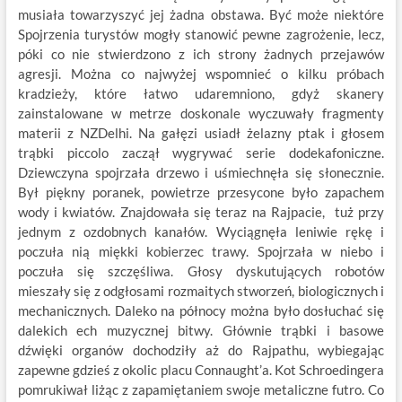
musiała towarzyszyć jej żadna obstawa. Być może niektóre
Spojrzenia turystów mogły stanowić pewne zagrożenie, lecz,
póki co nie stwierdzono z ich strony żadnych przejawów
agresji. Można co najwyżej wspomnieć o kilku próbach
kradzieży, które łatwo udaremniono, gdyż skanery
zainstalowane w metrze doskonale wyczuwały fragmenty
materii z NZDelhi. Na gałęzi usiadł żelazny ptak i głosem
trąbki piccolo zaczął wygrywać serie dodekafoniczne.
Dziewczyna spojrzała drzewo i uśmiechnęła się słonecznie.
Był piękny poranek, powietrze przesycone było zapachem
wody i kwiatów. Znajdowała się teraz na Rajpacie, tuż przy
jednym z ozdobnych kanałów. Wyciągnęła leniwie rękę i
poczuła nią miękki kobierzec trawy. Spojrzała w niebo i
poczuła się szczęśliwa. Głosy dyskutujących robotów
mieszały się z odgłosami rozmaitych stworzeń, biologicznych i
mechanicznych. Daleko na północy można było dosłuchać się
dalekich ech muzycznej bitwy. Głównie trąbki i basowe
dźwięki organów dochodziły aż do Rajpathu, wybiegając
zapewne gdzieś z okolic placu Connaught’a. Kot Schroedingera
pomrukiwał liżąc z zapamiętaniem swoje metaliczne futro. Co