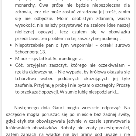
monarchy. Owa próba nie będzie niebezpieczna dla
zdrowia, lecz nie może zostać zdradzona jej treść, zanim
się nie odbędzie. Moim osobistym zdaniem, wasza
wysokość, nie należy przystawać na szalone idee naszej
nielicznej opozycji, lecz czułem się w obowiązku
przedstawić ten problem na tej zaszczytnej audiencji.
Niepotrzebnie pan o tym wspomniał – orzekł surowo
Schoenberg 13.
Miau? – spytał kot Schroedingera.
Cóż, przyjęłam zaszczyt, którego nie oczekiwałam –
rzekła dziewczyna. – Nie wypada, by królowa okazała się
tchórzliwa wobec poddanych okazujących jej tyle
zaufania. Przyjmuję próbę i nie pytam o szczegóły. Proszę
to przekazać opozycji. W sumie lubię niespodzianki…
Następnego dnia Gauri mogła wreszcie odpocząć. Na
szczęście mogła poruszać się po mieście bez żadnej świty,
gdyż etykieta obowiązywała jedynie w czasie sprawowania
królewskich obowiązków. Roboty nie znały przestępczości,
zatem zamach na władcę nie był brany pod uwagę i nie