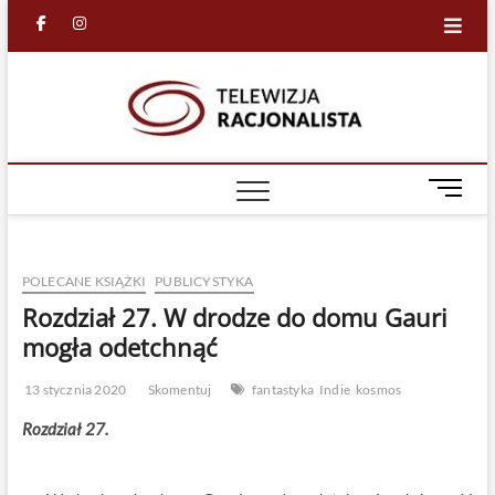
Skip
facebook
in
to
content
Racjona
RACJONALNA
TELEWIZJA
TV
M
e
n
u
POLECANE KSIĄŻKI
PUBLICYSTYKA
B
u
Rozdział 27. W drodze do domu Gauri
t
mogła odetchnąć
t
o
13 stycznia 2020
Skomentuj
fantastyka
Indie
kosmos
n
Rozdział 27.