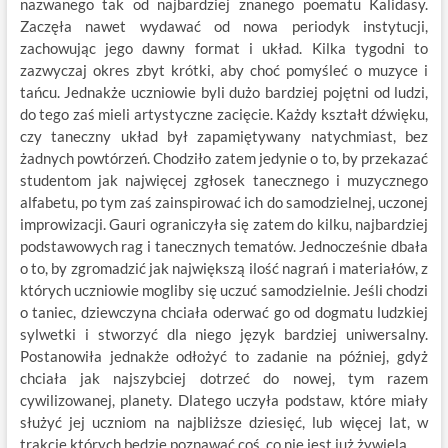
nazwanego tak od najbardziej znanego poematu Kalidasy.
Zaczęła nawet wydawać od nowa periodyk instytucji,
zachowując jego dawny format i układ. Kilka tygodni to
zazwyczaj okres zbyt krótki, aby choć pomyśleć o muzyce i
tańcu. Jednakże uczniowie byli dużo bardziej pojętni od ludzi,
do tego zaś mieli artystyczne zacięcie. Każdy kształt dźwięku,
czy taneczny układ był zapamiętywany natychmiast, bez
żadnych powtórzeń. Chodziło zatem jedynie o to, by przekazać
studentom jak najwięcej zgłosek tanecznego i muzycznego
alfabetu, po tym zaś zainspirować ich do samodzielnej, uczonej
improwizacji. Gauri ograniczyła się zatem do kilku, najbardziej
podstawowych rag i tanecznych tematów. Jednocześnie dbała
o to, by zgromadzić jak największą ilość nagrań i materiałów, z
których uczniowie mogliby się uczuć samodzielnie. Jeśli chodzi
o taniec, dziewczyna chciała oderwać go od dogmatu ludzkiej
sylwetki i stworzyć dla niego język bardziej uniwersalny.
Postanowiła jednakże odłożyć to zadanie na później, gdyż
chciała jak najszybciej dotrzeć do nowej, tym razem
cywilizowanej, planety. Dlatego uczyła podstaw, które miały
służyć jej uczniom na najbliższe dziesięć, lub więcej lat, w
trakcie których będzie poznawać coś, co nie jest już żywielą.