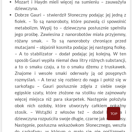
Mozart i Haydn mieli więcej na sumieniu – zauważyła
dziewczyna.
Dobrze Gauri – stwierdził Słoneczny podając jej jedną z
fiolek. – To są nanoroboty, które pozwolą ci spowolnić
metabolizm. Wypij to – dziewczyna posłusznie spełniła
jego prośbę. Zawiesina z nanorobotów miała przyjemny,
różany smak. – To są nanoroboty chroniące przed
mutacjami – objaśnił kosmita podając jej następną fiolkę.
– A to stabilizator – dodał podając jej kolejną. W ten
sposób Gauri wypiła niemal dwa litry różnych substancji,
a to o smaku czaju, a to o smaku dżemu z truskawek.
Znajome i wesołe smaki oderwały ją od posępnych
rozmyślań. – A teraz się rozbierz do naga i połóż się w
sarkofagu – Gauri posłusznie zdjęła z siebie swoje
egipskie szaty, które złożone na stoliku nie zajmowały
więcej miejsca niż para skarpetek. Następnie położyła
obok nich ozdoby, które utworzyły całkiem pokaźny
stosik. – Wstążki z włosów też – dodał kosmita i
TOP
dziewczyna rozpuściła swoje długie, czarne jak noc włosy.
Następnie, posłuszna wskazówkom Słonecznego, weszła
do sarkofagu, w którym o mało się nie poślizgnęła.