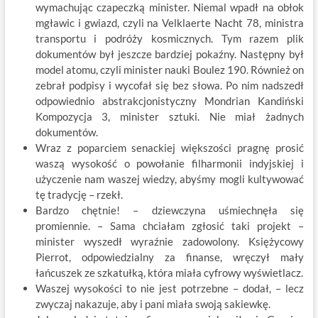
wymachując czapeczką minister. Niemal wpadł na obłok
mgławic i gwiazd, czyli na Velklaerte Nacht 78, ministra
transportu i podróży kosmicznych. Tym razem plik
dokumentów był jeszcze bardziej pokaźny. Następny był
model atomu, czyli minister nauki Boulez 190. Również on
zebrał podpisy i wycofał się bez słowa. Po nim nadszedł
odpowiednio abstrakcjonistyczny Mondrian Kandiński
Kompozycja 3, minister sztuki. Nie miał żadnych
dokumentów.
Wraz z poparciem senackiej większości pragnę prosić
waszą wysokość o powołanie filharmonii indyjskiej i
użyczenie nam waszej wiedzy, abyśmy mogli kultywować
tę tradycję – rzekł.
Bardzo chętnie! – dziewczyna uśmiechnęła się
promiennie. – Sama chciałam zgłosić taki projekt –
minister wyszedł wyraźnie zadowolony. Księżycowy
Pierrot, odpowiedzialny za finanse, wręczył mały
łańcuszek ze szkatułką, która miała cyfrowy wyświetlacz.
Waszej wysokości to nie jest potrzebne – dodał, – lecz
zwyczaj nakazuje, aby i pani miała swoją sakiewkę.