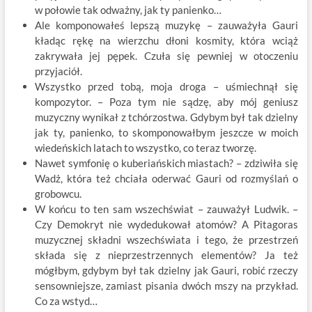
w połowie tak odważny, jak ty panienko…
Ale komponowałeś lepszą muzykę – zauważyła Gauri
kładąc rękę na wierzchu dłoni kosmity, która wciąż
zakrywała jej pępek. Czuła się pewniej w otoczeniu
przyjaciół.
Wszystko przed tobą, moja droga – uśmiechnął się
kompozytor. – Poza tym nie sądzę, aby mój geniusz
muzyczny wynikał z tchórzostwa. Gdybym był tak dzielny
jak ty, panienko, to skomponowałbym jeszcze w moich
wiedeńskich latach to wszystko, co teraz tworzę.
Nawet symfonię o kuberiańskich miastach? – zdziwiła się
Wadż, która też chciała oderwać Gauri od rozmyślań o
grobowcu.
W końcu to ten sam wszechświat – zauważył Ludwik. –
Czy Demokryt nie wydedukował atomów? A Pitagoras
muzycznej składni wszechświata i tego, że przestrzeń
składa się z nieprzestrzennych elementów? Ja też
mógłbym, gdybym był tak dzielny jak Gauri, robić rzeczy
sensowniejsze, zamiast pisania dwóch mszy na przykład.
Co za wstyd…