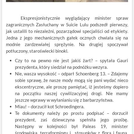
Ekspresjonistycznie wyglądający minister spraw
zagranicznych Zasłuchany w Suicie Lulu podszedł pierwszy,
jak ustalili to niezależni, pozarządowi specjaliści od etykiety.
Jedna z jego mechanicznych gałek ocznych chwiała się na
modnie zardzewiałej sprężynie. Na drugiej spoczywał
potłuczony, staroświecki binokl.
Czy to na pewno nie jest jakiś żart? – spytała Gauri
prezydenta, który siedział na podnóżku wezyra.
Nie, wasza wysokość – odparł Schoenberg 13. – Zdajemy
sobie sprawę, że nasze mody mogą się pani wydać nieco
ekscentryczne, ale proszę pamiętać, iż jesteśmy dopiero
na początku naszej cywilizacyjnej drogi. Nie mamy
jeszcze wprawy w wyłanianiu się z barbarzyństwa.
Miau! – dorzucił kot Schroedingera.
Te dokumenty należy po prostu podpisać – dorzucił
prezydent, zaś dziewczyna spełniła jego prośbę.
Następny w kolejności był Paleas 19, minister
środowiska, terraformingu i stosunków z florą i fauną.