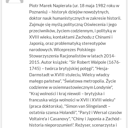
Piotr Marek Napierała (ur. 18 maja 1982 roku w
Poznaniu) – historyk dziejów nowożytnych,
doktor nauk humanistycznych w zakresie historii.
Zajmuje się myślą polityczną Oświecenia i jego
przeciwników, życiem codziennym, i polityką w
XVIII wieku, kontaktami Zachodu z Chinami i
Japonią, oraz problematyką stereotypów
narodowych. Wiceprezes Polskiego
Stowarzyszenia Racjonalistów w latach 2014-
2015. Autor książek: "Sir Robert Walpole (1676-
1745) – twórca brytyjskiej potęgi", "Hesja-
Darmstadt w XVIII stuleciu, Wielcy władcy
małego państwa", "Światowa metropolia. Życie
codzienne w osiemnastowiecznym Londynie",
"Kraj wolności i kraj niewoli – brytyjska i
francuska wizja wolności w XVII i XVIII wieku"
(praca doktorska), "Simon van Slingelandt –
ostatnia szansa Holandii", "Paryż i Wersal czasów
Voltaire'a i Casanovy", "Chiny i Japonia a Zachód -
historia nieporozumień". Reżyser, scenarzysta i