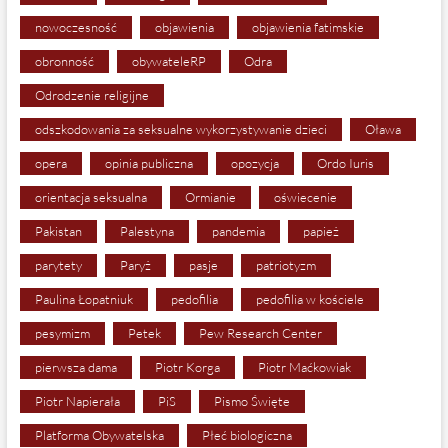
nowoczesność
objawienia
objawienia fatimskie
obronność
obywateleRP
Odra
Odrodzenie religijne
odszkodowania za seksualne wykorzystywanie dzieci
Oława
opera
opinia publiczna
opozycja
Ordo Iuris
orientacja seksualna
Ormianie
oświecenie
Pakistan
Palestyna
pandemia
papież
parytety
Paryż
pasje
patriotyzm
Paulina Łopatniuk
pedofilia
pedofilia w kościele
pesymizm
Petek
Pew Research Center
pierwsza dama
Piotr Korga
Piotr Maćkowiak
Piotr Napierała
PiS
Pismo Święte
Platforma Obywatelska
Płeć biologiczna