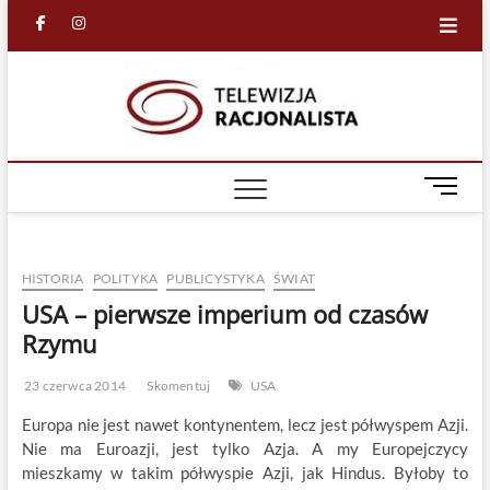
Skip
facebook
in
to
content
Racjona
RACJONALNA
TELEWIZJA
TV
M
e
n
u
HISTORIA
POLITYKA
PUBLICYSTYKA
ŚWIAT
B
u
USA – pierwsze imperium od czasów
t
Rzymu
t
o
23 czerwca 2014
Skomentuj
USA
n
Europa nie jest nawet kontynentem, lecz jest półwyspem Azji.
Nie ma Euroazji, jest tylko Azja. A my Europejczycy
mieszkamy w takim półwyspie Azji, jak Hindus. Byłoby to