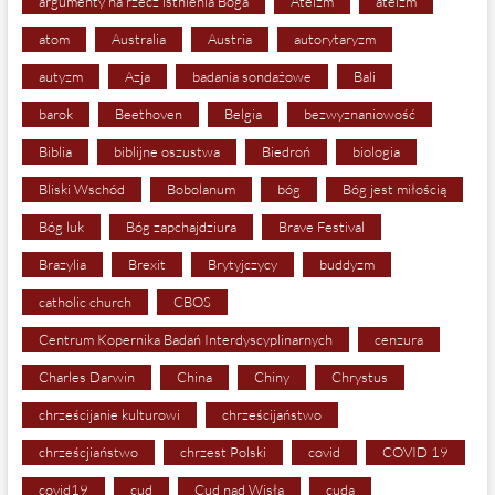
argumenty na rzecz istnienia Boga
Ateizm
ateizm
atom
Australia
Austria
autorytaryzm
autyzm
Azja
badania sondażowe
Bali
barok
Beethoven
Belgia
bezwyznaniowość
Biblia
biblijne oszustwa
Biedroń
biologia
Bliski Wschód
Bobolanum
bóg
Bóg jest miłością
Bóg luk
Bóg zapchajdziura
Brave Festival
Brazylia
Brexit
Brytyjczycy
buddyzm
catholic church
CBOS
Centrum Kopernika Badań Interdyscyplinarnych
cenzura
Charles Darwin
China
Chiny
Chrystus
chrześcijanie kulturowi
chrześcijaństwo
chrześcjiaństwo
chrzest Polski
covid
COVID 19
covid19
cud
Cud nad Wisłą
cuda