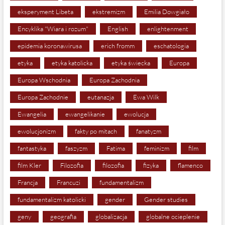
eksperyment Libeta
ekstremizm
Emilia Dowgiało
Encyklika "Wiara i rozum"
English
enlightenment
epidemia koronawirusa
erich fromm
eschatologia
etyka
etyka katolicka
etyka świecka
Europa
Europa Wschodnia
Europa Zachodnia
Europa Zachodnie
eutanazja
Ewa Wilk
Ewangelia
ewangelikanie
ewolucja
ewolucjonizm
fakty po mitach
fanatyzm
fantastyka
faszyzm
Fatima
feminizm
film
film Kler
Filozofia
filozofia
fizyka
flamenco
Francja
Francuzi
fundamentalizm
fundamentalizm katolicki
gender
Gender studies
geny
geografia
globalizacja
globalne ocieplenie