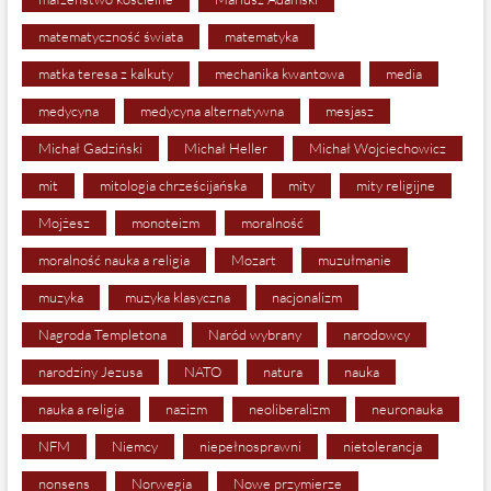
matematyczność świata
matematyka
matka teresa z kalkuty
mechanika kwantowa
media
medycyna
medycyna alternatywna
mesjasz
Michał Gadziński
Michał Heller
Michał Wojciechowicz
mit
mitologia chrześcijańska
mity
mity religijne
Mojżesz
monoteizm
moralność
moralność nauka a religia
Mozart
muzułmanie
muzyka
muzyka klasyczna
nacjonalizm
Nagroda Templetona
Naród wybrany
narodowcy
narodziny Jezusa
NATO
natura
nauka
nauka a religia
nazizm
neoliberalizm
neuronauka
NFM
Niemcy
niepełnosprawni
nietolerancja
nonsens
Norwegia
Nowe przymierze