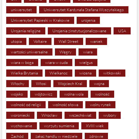
uniwersytet
Uniwersytet Kardynała Stefana Wyszyńskiego
Uniwersytet Papieski w Krakowie
urojenia
Urojenia religijne
Urojenia zinstytucjonalizowane
USA
utopia
Voltaire
Wall Street
waniek
wartości uniwersalne
Węgry
wiara
wiara w boga
wiara w cuda
wielgus
Wielka Brytania
Wielkanoc
wiosna
witkowski
Włochy
Włosi
Wojciech Kral
wojna
wojsko
wójtowicz
wolna wola
wolność
wolność od religii
wolność słowa
wolny rynek
woroniecki
Wrocław
wszechświat
wybory
wychowanie
wyrzuty sumienia
XVIII wiek
Zachód
zakaz handlu w niedziele
zdrowie