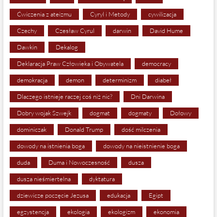
Ćwiczenia z ateizmu
Cyryl i Metody
cywilizacja
Czechy
Czesław Cyrul
darwin
David Hume
Dawkin
Dekalog
Deklaracja Praw Człowieka i Obywatela
democracy
demokracja
demon
determinizm
diabeł
Dlaczego istnieje raczej coś niż nic?
Dni Darwina
Dobry wojak Szwejk
dogmat
dogmaty
Dołowy
dominiczak
Donald Trump
dość milczenia
dowody na istnienia boga
dowody na nieistnienie boga
duda
Duma i Nowoczesność
dusza
dusza nieśmiertelna
dyktatura
dziewicze poczęcie Jezusa
edukacja
Egipt
egzystencja
ekologia
ekologizm
ekonomia