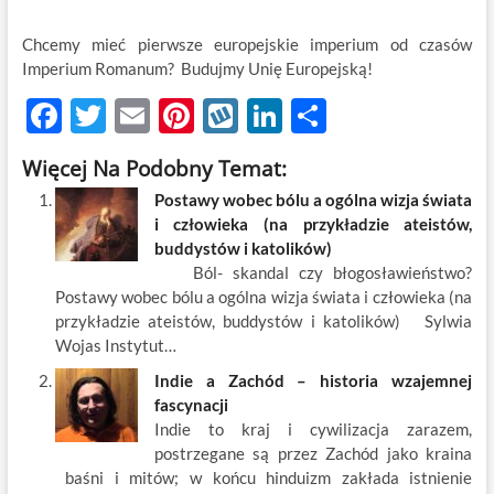
Chcemy mieć pierwsze europejskie imperium od czasów
Imperium Romanum? Budujmy Unię Europejską!
F
T
E
Pi
W
Li
S
ac
w
m
nt
y
n
h
Więcej Na Podobny Temat:
e
itt
ail
er
k
k
ar
Postawy wobec bólu a ogólna wizja świata
b
er
es
o
e
e
i człowieka (na przykładzie ateistów,
o
t
p
dI
buddystów i katolików)
Ból- skandal czy błogosławieństwo?
o
n
Postawy wobec bólu a ogólna wizja świata i człowieka (na
k
przykładzie ateistów, buddystów i katolików) Sylwia
Wojas Instytut…
Indie a Zachód – historia wzajemnej
fascynacji
Indie to kraj i cywilizacja zarazem,
postrzegane są przez Zachód jako kraina
baśni i mitów; w końcu hinduizm zakłada istnienie