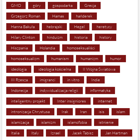
GMO
góry
gospodarka
Grecja
Grzegorz Roman
Hamas
hańderek
Hanna Bakuła
hebrajski
Hegel
heretycy
Hilary Clinton
hinduizm
historia
history
Hiszpania
Holandia
homoseksualiści
homoseksualizm
humanism
humanizm
humor
ideologia
ideologia kościelna
II Wojna Światowa
III Rzesza
imigranci
in vitro
Indie
Indonezja
indywidualizacja religii
informatyka
inteligentny projekt
Inter insigniores
internet
intronizacja Chrystusa
Irak
Iran
isis
islam
islamizacja
islamizm
islamofobia
istnienie
Italia
Italy
Izrael
Jacek Tabisz
Jan Hartman