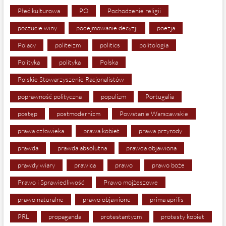
Płeć kulturowa
PO
Pochodzenie religii
poczucie winy
podejmowanie decyzji
poezja
Polacy
politeizm
politics
politologia
Polityka
polityka
Polska
Polskie Stowarzyszenie Racjonalistów
poprawność polityczna
populizm
Portugalia
postęp
postmodernizm
Powstanie Warszawskie
prawa człowieka
prawa kobiet
prawa przyrody
prawda
prawda absolutna
prawda objawiona
prawdy wiary
prawica
prawo
prawo boże
Prawo i Sprawiedliwość
Prawo mojżeszowe
prawo naturalne
prawo objawione
prima aprilis
PRL
propaganda
protestantyzm
protesty kobiet