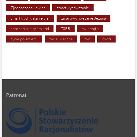
Zjednoczona Lewica
zmartwychwstanie
zmartwychwstanie ciał
zmartwychwstanie Jezusa
znoszenie kary śmierci
ZSRR
zwierzęta
życie po śmierci
życie wieczne
żyd
Żydzi
Patronat