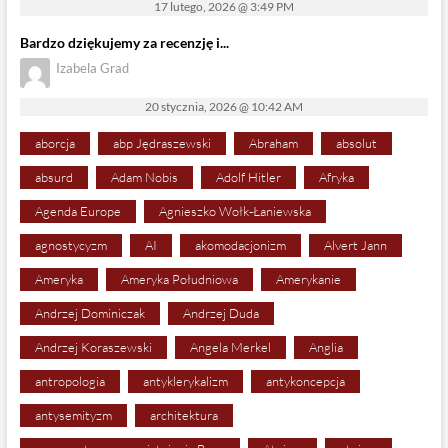
17 lutego, 2026 @ 3:49 PM
Bardzo dziękujemy za recenzję i...
Izabela Grad
20 stycznia, 2026 @ 10:42 AM
aborcja
abp Jędraszewski
Abraham
absolut
absurd
Adam Nobis
Adolf Hitler
Afryka
Agenda Europe
Agnieszko Wołk-Łaniewska
agnostycyzm
AI
akomodacjonizm
Alvert Jann
Ameryka
Ameryka Południowa
Amerykanie
Andrzej Dominiczak
Andrzej Duda
Andrzej Koraszewski
Angela Merkel
Anglia
antropologia
antyklerykalizm
antykoncepcja
antysemityzm
architektura