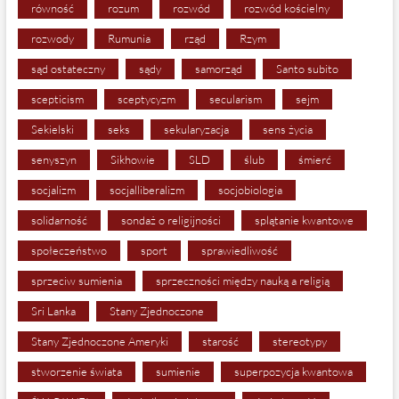
równość
rozum
rozwód
rozwód kościelny
rozwody
Rumunia
rząd
Rzym
sąd ostateczny
sądy
samorząd
Santo subito
scepticism
sceptycyzm
secularism
sejm
Sekielski
seks
sekularyzacja
sens życia
senyszyn
Sikhowie
SLD
ślub
śmierć
socjalizm
socjalliberalizm
socjobiologia
solidarność
sondaż o religijności
splątanie kwantowe
społeczeństwo
sport
sprawiedliwość
sprzeciw sumienia
sprzeczności między nauką a religią
Sri Lanka
Stany Zjednoczone
Stany Zjednoczone Ameryki
starość
stereotypy
stworzenie świata
sumienie
superpozycja kwantowa