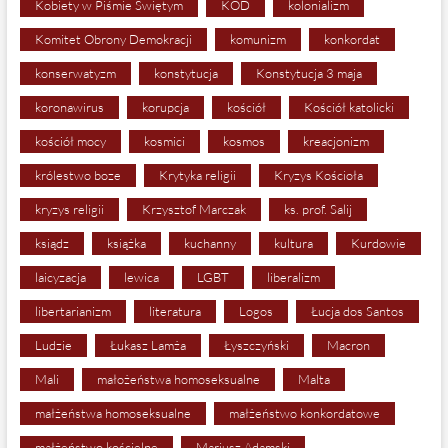
Kobiety w Piśmie Świętym
KOD
kolonializm
Komitet Obrony Demokracji
komunizm
konkordat
konserwatyzm
konstytucja
Konstytucja 3 maja
koronawirus
korupcja
kościół
Kościół katolicki
kościół mocy
kosmici
kosmos
kreacjonizm
królestwo boze
Krytyka religii
Kryzys Kościoła
kryzys religii
Krzysztof Marczak
ks. prof. Salij
ksiądz
książka
kuchanny
kultura
Kurdowie
laicyzacja
lewica
LGBT
liberalizm
libertarianizm
literatura
Logos
Łucja dos Santos
Ludzie
Łukasz Lamża
Łyszczyński
Macron
Mali
małożeństwa homoseksualne
Malta
małżeństwa homoseksualne
małżeństwo konkordatowe
małżeństwo kościelne
Mariusz Adamski