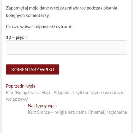
Zapamiętaj moje dane w tej przeglądarce podczas pisania
kolejnych komentarzy.
Proszę wpisać odpowiedź cyframi:
12 − pięć =
Nawigacja
Previous
Poprzedni wpis
post:
Film 'Being Cyrus’ Horni Adajania. Czyli (anty)zoroastrianizm
wpisu
wciąż żywy
Next
Następny wpis
post:
Kult Słońca – religia naturalna i (niemal) racjonalna