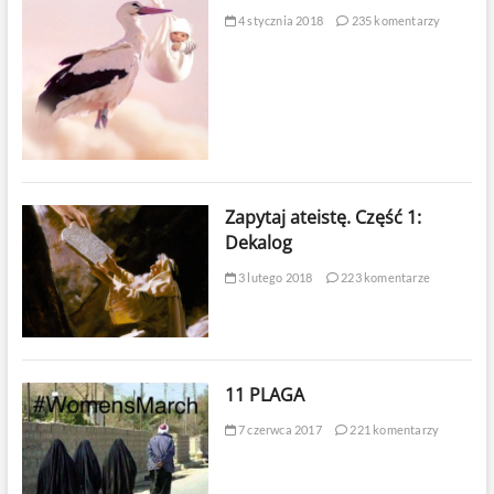
4 stycznia 2018
235 komentarzy
Zapytaj ateistę. Część 1:
Dekalog
3 lutego 2018
223 komentarze
11 PLAGA
7 czerwca 2017
221 komentarzy