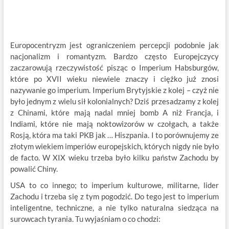
Europocentryzm jest ograniczeniem percepcji podobnie jak
nacjonalizm i romantyzm. Bardzo często Europejczycy
zaczarowują rzeczywistość pisząc o Imperium Habsburgów,
które po XVII wieku niewiele znaczy i ciężko już znosi
nazywanie go imperium. Imperium Brytyjskie z kolej – czyż nie
było jednym z wielu sił kolonialnych? Dziś przesadzamy z kolej
z Chinami, które mają nadal mniej bomb A niż Francja, i
Indiami, które nie mają noktowizorów w czołgach, a także
Rosją, która ma taki PKB jak … Hiszpania. I to porównujemy ze
złotym wiekiem imperiów europejskich, których nigdy nie było
de facto. W XIX wieku trzeba było kilku państw Zachodu by
powalić Chiny.
USA to co innego; to imperium kulturowe, militarne, lider
Zachodu i trzeba się z tym pogodzić. Do tego jest to imperium
inteligentne, techniczne, a nie tylko naturalna siedząca na
surowcach tyrania. Tu wyjaśniam o co chodzi: