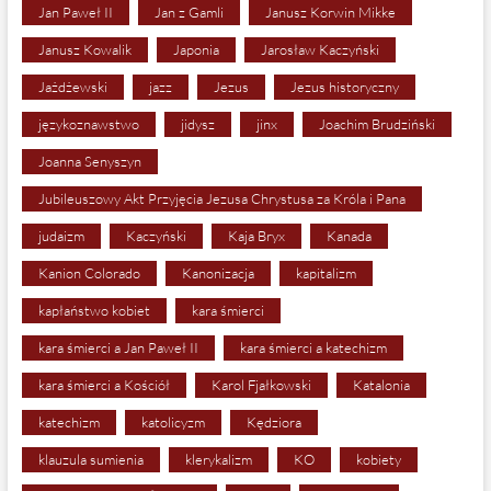
Jan Paweł II
Jan z Gamli
Janusz Korwin Mikke
Janusz Kowalik
Japonia
Jarosław Kaczyński
Jażdżewski
jazz
Jezus
Jezus historyczny
językoznawstwo
jidysz
jinx
Joachim Brudziński
Joanna Senyszyn
Jubileuszowy Akt Przyjęcia Jezusa Chrystusa za Króla i Pana
judaizm
Kaczyński
Kaja Bryx
Kanada
Kanion Colorado
Kanonizacja
kapitalizm
kapłaństwo kobiet
kara śmierci
kara śmierci a Jan Paweł II
kara śmierci a katechizm
kara śmierci a Kościół
Karol Fjałkowski
Katalonia
katechizm
katolicyzm
Kędziora
klauzula sumienia
klerykalizm
KO
kobiety