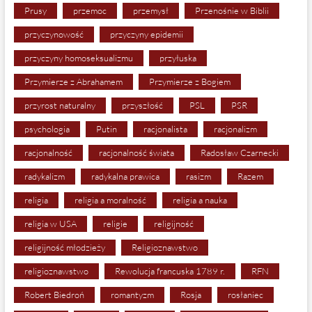
Prusy
przemoc
przemysł
Przenośnie w Biblii
przyczynowość
przyczyny epidemii
przyczyny homoseksualizmu
przyłuska
Przymierze z Abrahamem
Przymierze z Bogiem
przyrost naturalny
przyszłość
PSL
PSR
psychologia
Putin
racjonalista
racjonalizm
racjonalność
racjonalność świata
Radosław Czarnecki
radykalizm
radykalna prawica
rasizm
Razem
religia
religia a moralność
religia a nauka
religia w USA
religie
religijność
religijność młodzieży
Religioznawstwo
religioznawstwo
Rewolucja francuska 1789 r.
RFN
Robert Biedroń
romantyzm
Rosja
rosłaniec