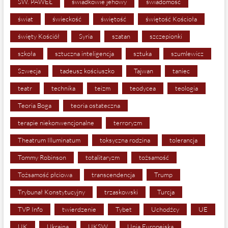
ŚW. PAWEŁ
świadkowie jehowy
świadomość
świat
świeckość
świętość
świętość Kościoła
święty Kościół
Syria
szatan
szczepionki
szkoła
sztuczna inteligencja
sztuka
szumlewicz
Szwecja
tadeusz kościuszko
Tajwan
taniec
teatr
technika
teizm
teodycea
teologia
Teoria Boga
teoria ostateczna
terapie niekonwencjonalne
terroryzm
Theatrum Illuminatum
toksyczna rodzina
tolerancja
Tommy Robinson
totalitaryzm
tożsamość
Tożsamość płciowa
transcendencja
Trump
Trybunał Konstytucyjny
trzaskowski
Turcja
TVP Info
twierdzenie
Tybet
Uchodźcy
UE
UK
Ukraina
UKSW
Unia Europejska