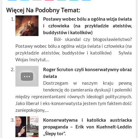
ac
w
m
nt
y
n
h
Więcej Na Podobny Temat:
e
itt
ail
er
k
k
ar
Postawy wobec bólu a ogólna wizja świata
b
er
es
o
e
e
i człowieka (na przykładzie ateistów,
o
t
p
dI
buddystów i katolików)
Ból- skandal czy błogosławieństwo?
o
n
Postawy wobec bólu a ogólna wizja świata i człowieka (na
k
przykładzie ateistów, buddystów i katolików) Sylwia
Wojas Instytut…
Roger Scruton czyli konserwatywny obraz
świata
Dostrzegam w naszym kraju pewną
tendencję do zamierania dyskusji i polemiki
między reprezentantami równych ideologii politycznych.
Jako liberał i eks-konserwatysta jestem tym faktem dość
zaniepokojony,…
Konserwatywna i katolicka austriacka
propaganda – Erik von Kuehnelt-Leddin
„Ślepy tor”.