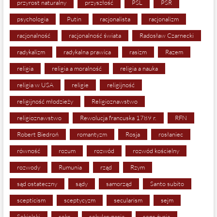
przyrost naturalny
przyszłość
PSL
PSR
psychologia
Putin
racjonalista
racjonalizm
racjonalność
racjonalność świata
Radosław Czarnecki
radykalizm
radykalna prawica
rasizm
Razem
religia
religia a moralność
religia a nauka
religia w USA
religie
religijność
religijność młodzieży
Religioznawstwo
religioznawstwo
Rewolucja francuska 1789 r.
RFN
Robert Biedroń
romantyzm
Rosja
rosłaniec
równość
rozum
rozwód
rozwód kościelny
rozwody
Rumunia
rząd
Rzym
sąd ostateczny
sądy
samorząd
Santo subito
scepticism
sceptycyzm
secularism
sejm
Sekielski
seks
sekularyzacja
sens życia