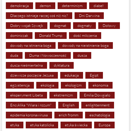
demokracja
demon
determinizm
diabeł
Dlaczego istnieje raczej coś niż nic?
Dni Darwina
Dobry wojak Szwejk
dogmat
dogmaty
Dołowy
dominiczak
Donald Trump
dość milczenia
dowody na istnienia boga
dowody na nieistnienie boga
duda
Duma i Nowoczesność
dusza
dusza nieśmiertelna
dyktatura
dziewicze poczęcie Jezusa
edukacja
Egipt
egzystencja
ekologia
ekologizm
ekonomia
eksperyment Libeta
ekstremizm
Emilia Dowgiało
Encyklika "Wiara i rozum"
English
enlightenment
epidemia koronawirusa
erich fromm
eschatologia
etyka
etyka katolicka
etyka świecka
Europa