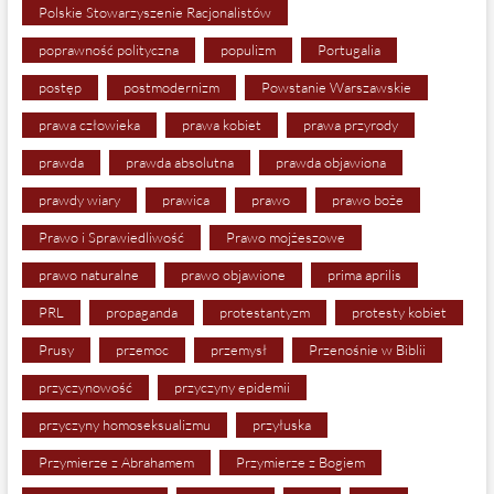
Polskie Stowarzyszenie Racjonalistów
poprawność polityczna
populizm
Portugalia
postęp
postmodernizm
Powstanie Warszawskie
prawa człowieka
prawa kobiet
prawa przyrody
prawda
prawda absolutna
prawda objawiona
prawdy wiary
prawica
prawo
prawo boże
Prawo i Sprawiedliwość
Prawo mojżeszowe
prawo naturalne
prawo objawione
prima aprilis
PRL
propaganda
protestantyzm
protesty kobiet
Prusy
przemoc
przemysł
Przenośnie w Biblii
przyczynowość
przyczyny epidemii
przyczyny homoseksualizmu
przyłuska
Przymierze z Abrahamem
Przymierze z Bogiem