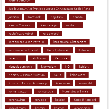
Joanna Senyszyn
Jubileuszowy Akt Przyjęcia Jezusa Chrystusa za Króla i Pana
judaizm
Kaczyński
Kaja Bryx
Kanada
Kanion Colorado
Kanonizacja
kapitalizm
kapłaństwo kobiet
kara śmierci
kara śmierci a Jan Paweł II
kara śmierci a katechizm
kara śmierci a Kościół
Karol Fjałkowski
Katalonia
katechizm
katolicyzm
Kędziora
klauzula sumienia
klerykalizm
KO
kobiety
Kobiety w Piśmie Świętym
KOD
kolonializm
Komitet Obrony Demokracji
komunizm
konkordat
konserwatyzm
konstytucja
Konstytucja 3 maja
koronawirus
korupcja
kościół
Kościół katolicki
kościół mocy
kosmici
kosmos
kreacjonizm