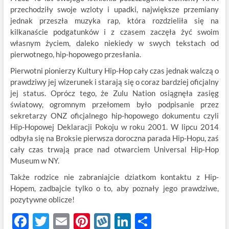
przechodziły swoje wzloty i upadki, największe przemiany
jednak przeszła muzyka rap, która rozdzieliła się na
kilkanaście podgatunków i z czasem zaczęła żyć swoim
własnym życiem, daleko niekiedy w swych tekstach od
pierwotnego, hip-hopowego przesłania.
Pierwotni pionierzy Kultury Hip-Hop cały czas jednak walczą o
prawdziwy jej wizerunek i starają się o coraz bardziej oficjalny
jej status. Oprócz tego, że Zulu Nation osiągnęła zasięg
światowy, ogromnym przełomem było podpisanie przez
sekretarzy ONZ oficjalnego hip-hopowego dokumentu czyli
Hip-Hopowej Deklaracji Pokoju w roku 2001. W lipcu 2014
odbyła się na Broksie pierwsza doroczna parada Hip-Hopu, zaś
cały czas trwają prace nad otwarciem Universal Hip-Hop
Museum w NY.
Także rodzice nie zabraniajcie dziatkom kontaktu z Hip-
Hopem, zadbajcie tylko o to, aby poznały jego prawdziwe,
pozytywne oblicze!
F
T
E
Pi
W
Li
S