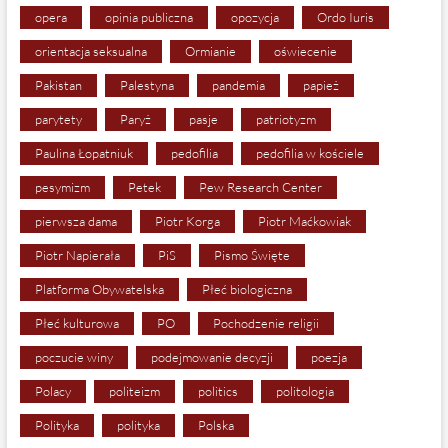
opera
opinia publiczna
opozycja
Ordo Iuris
orientacja seksualna
Ormianie
oświecenie
Pakistan
Palestyna
pandemia
papież
parytety
Paryż
pasje
patriotyzm
Paulina Łopatniuk
pedofilia
pedofilia w kościele
pesymizm
Petek
Pew Research Center
pierwsza dama
Piotr Korga
Piotr Maćkowiak
Piotr Napierała
PiS
Pismo Święte
Platforma Obywatelska
Płeć biologiczna
Płeć kulturowa
PO
Pochodzenie religii
poczucie winy
podejmowanie decyzji
poezja
Polacy
politeizm
politics
politologia
Polityka
polityka
Polska