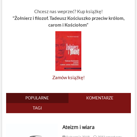
Chcesz nas weprzeć? Kup książkę!
"Żołnierz i filozof. Tadeusz Kościuszko przeciw królom,
carom i Kościołom”
Zamów książkę!
POPULARNE
KOMENTARZE
TAGI
Ateizm i wiara
9 stycznia 2018
358 komentarzy