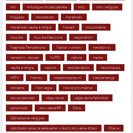
mit
mitologia chrześcijańska
mity
mity religijne
Mojżesz
monoteizm
moralność
moralność nauka a religia
Mozart
muzułmanie
muzyka
muzyka klasyczna
nacjonalizm
Nagroda Templetona
Naród wybrany
narodowcy
narodziny Jezusa
NATO
natura
nauka
nauka a religia
nazizm
neoliberalizm
neuronauka
NFM
Niemcy
niepełnosprawni
nietolerancja
nonsens
Norwegia
Nowe przymierze
nowoczesność
objawienia
objawienia fatimskie
obronność
obywateleRP
Odra
Odrodzenie religijne
odszkodowania za seksualne wykorzystywanie dzieci
Oława