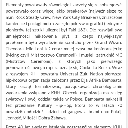
Elementy powstawały równolegle i zaczęły się ze sobą łączyć,
powstawało coraz więcej ekip breakerów (najważniejsze to
m.in. Rock Steady Crew, New York City Breakers), zniszczone
kamienice i pociągi metra zaczęło pokrywać graffiti (jednym z
pionierów tej sztuki ulicznej był Taki 183). Dje rozwijali swe
umiejętności miksowania płyt, z czego największym
przełomem było wynalezienie scratchu przez Grand Wizard
Theodora. Mieli oni też coraz mniej czasu na konferansjerkę
(Mcing czyli Mistrzostwo Ceremonii) i musieli zatrudnić MC
(Mistrzów Ceremonii), z których jako pierwszego
pełnowartościowego rapera uznaje się Cocke La Rocka. Wraz
z rozwojem KHH powstała Universal Zulu Nation pierwsza,
hip-hopowa organizacja założona przez Dja Afrika Bambaata,
który zaczął formalizować, porządkować chronologicznie
wydarzenia związane z KHH. Obecnie organizacja ma zasięg
światowy i swój oddział także w Polsce. Bambaata nakreślił
też przesłanie Kultury Hip-Hop, która to w latach 70
odwodziła młodzież i dzieci od gangów a brzmi ono: Pokój,
Jedność, Miłość i Dobra Zabawa.
Przez 40 lat swojego istnienia poszczególne elementy KHH