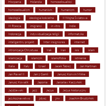
Hiszpania
Holandia
homoseksualiści
homoseksualizm
humanism
humanizm
humor
ideologia
ideologia kościelna
II Wojna Światowa
III Rzesza
imigranci
in vitro
Indie
Indonezja
indywidualizacja religii
informatyka
inteligentny projekt
Inter insigniores
internet
intronizacja Chrystusa
Irak
Iran
isis
islam
islamizacja
islamizm
islamofobia
istnienie
Italia
Italy
Izrael
Jacek Tabisz
Jan Hartman
Jan Paweł II
Jan z Gamli
Janusz Korwin Mikke
Janusz Kowalik
Japonia
Jarosław Kaczyński
Jażdżewski
jazz
Jezus
Jezus historyczny
językoznawstwo
jidysz
jinx
Joachim Brudziński