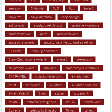
senyszyn
Sikhowie
SLD
ślub
śmierć
socjalizm
socjalliberalizm
socjobiologia
solidarność
sondaż o religijności
splątanie kwantowe
społeczeństwo
sport
sprawiedliwość
sprzeciw sumienia
sprzeczności między nauką a religią
Sri Lanka
Stany Zjednoczone
Stany Zjednoczone Ameryki
starość
stereotypy
stworzenie świata
sumienie
superpozycja kwantowa
ŚW. PAWEŁ
świadkowie jehowy
świadomość
świat
świeckość
świętość
świętość Kościoła
święty Kościół
Syria
szatan
szczepionki
szkoła
sztuczna inteligencja
sztuka
szumlewicz
Szwecja
tadeusz kościuszko
Tajwan
taniec