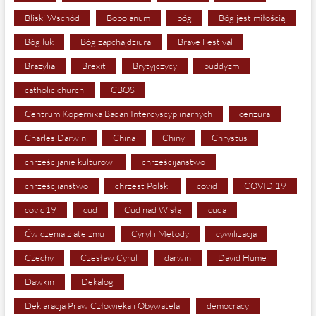
Bliski Wschód
Bobolanum
bóg
Bóg jest miłością
Bóg luk
Bóg zapchajdziura
Brave Festival
Brazylia
Brexit
Brytyjczycy
buddyzm
catholic church
CBOS
Centrum Kopernika Badań Interdyscyplinarnych
cenzura
Charles Darwin
China
Chiny
Chrystus
chrześcijanie kulturowi
chrześcijaństwo
chrześcjiaństwo
chrzest Polski
covid
COVID 19
covid19
cud
Cud nad Wisłą
cuda
Ćwiczenia z ateizmu
Cyryl i Metody
cywilizacja
Czechy
Czesław Cyrul
darwin
David Hume
Dawkin
Dekalog
Deklaracja Praw Człowieka i Obywatela
democracy