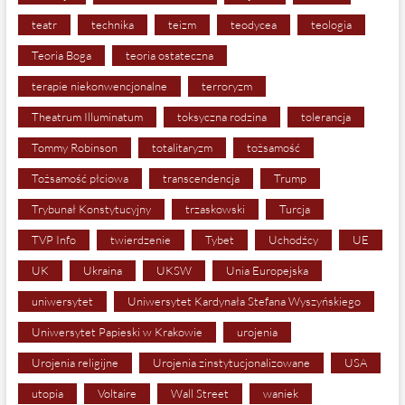
teatr
technika
teizm
teodycea
teologia
Teoria Boga
teoria ostateczna
terapie niekonwencjonalne
terroryzm
Theatrum Illuminatum
toksyczna rodzina
tolerancja
Tommy Robinson
totalitaryzm
tożsamość
Tożsamość płciowa
transcendencja
Trump
Trybunał Konstytucyjny
trzaskowski
Turcja
TVP Info
twierdzenie
Tybet
Uchodźcy
UE
UK
Ukraina
UKSW
Unia Europejska
uniwersytet
Uniwersytet Kardynała Stefana Wyszyńskiego
Uniwersytet Papieski w Krakowie
urojenia
Urojenia religijne
Urojenia zinstytucjonalizowane
USA
utopia
Voltaire
Wall Street
waniek