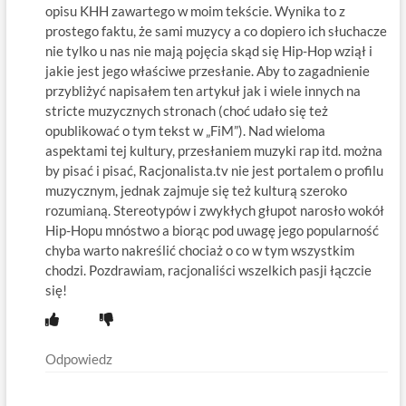
opisu KHH zawartego w moim tekście. Wynika to z
prostego faktu, że sami muzycy a co dopiero ich słuchacze
nie tylko u nas nie mają pojęcia skąd się Hip-Hop wziął i
jakie jest jego właściwe przesłanie. Aby to zagadnienie
przybliżyć napisałem ten artykuł jak i wiele innych na
stricte muzycznych stronach (choć udało się też
opublikować o tym tekst w „FiM”). Nad wieloma
aspektami tej kultury, przesłaniem muzyki rap itd. można
by pisać i pisać, Racjonalista.tv nie jest portalem o profilu
muzycznym, jednak zajmuje się też kulturą szeroko
rozumianą. Stereotypów i zwykłych głupot narosło wokół
Hip-Hopu mnóstwo a biorąc pod uwagę jego popularność
chyba warto nakreślić chociaż o co w tym wszystkim
chodzi. Pozdrawiam, racjonaliści wszelkich pasji łączcie
się!
Odpowiedz