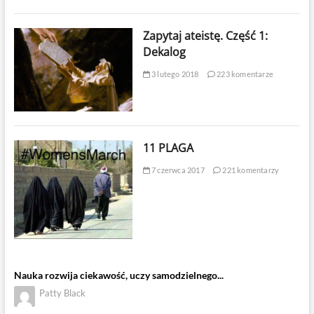
Zapytaj ateistę. Część 1:
Dekalog
3 lutego 2018
223 komentarze
11 PLAGA
7 czerwca 2017
221 komentarzy
Nauka rozwija ciekawość, uczy samodzielnego...
Patty Black