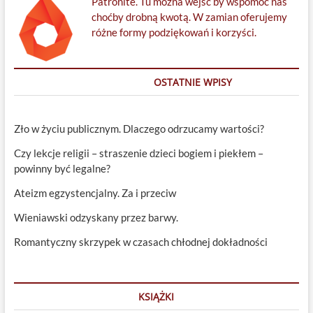
Patronite. Tu można wejść by wspomóc nas
choćby drobną kwotą. W zamian oferujemy
różne formy podziękowań i korzyści.
OSTATNIE WPISY
Zło w życiu publicznym. Dlaczego odrzucamy wartości?
Czy lekcje religii – straszenie dzieci bogiem i piekłem –
powinny być legalne?
Ateizm egzystencjalny. Za i przeciw
Wieniawski odzyskany przez barwy.
Romantyczny skrzypek w czasach chłodnej dokładności
KSIĄŻKI