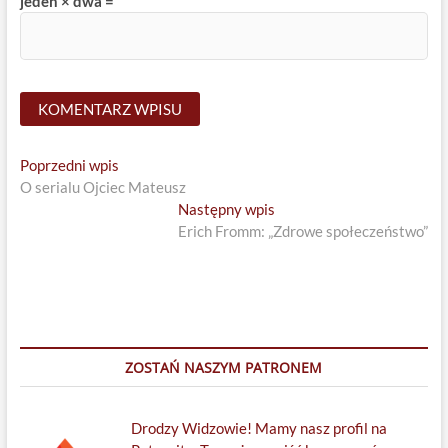
jeden × dwa =
Nawigacja
Previous
Poprzedni wpis
post:
O serialu Ojciec Mateusz
wpisu
Next
Następny wpis
post:
Erich Fromm: „Zdrowe społeczeństwo”
ZOSTAŃ NASZYM PATRONEM
Drodzy Widzowie! Mamy nasz profil na