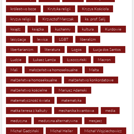
królestwo boze
Krytyka religii
Kryzys Kościoła
kryzys religii
Krzysztof Marczak
ks. prof. Salij
ksiądz
książka
kuchanny
kultura
Kurdowie
laicyzacja
lewica
LGBT
liberalizm
libertarianizm
literatura
Logos
Łucja dos Santos
Ludzie
Łukasz Lamża
Łyszczyński
Macron
Mali
małożeństwa homoseksualne
Malta
małżeństwa homoseksualne
małżeństwo konkordatowe
małżeństwo kościelne
Mariusz Adamski
matematyczność świata
matematyka
matka teresa z kalkuty
mechanika kwantowa
media
medycyna
medycyna alternatywna
mesjasz
Michał Gadziński
Michał Heller
Michał Wojciechowicz