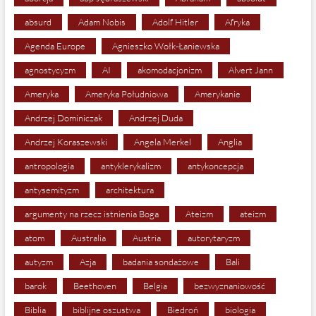
absurd
Adam Nobis
Adolf Hitler
Afryka
Agenda Europe
Agnieszko Wołk-Łaniewska
agnostycyzm
AI
akomodacjonizm
Alvert Jann
Ameryka
Ameryka Południowa
Amerykanie
Andrzej Dominiczak
Andrzej Duda
Andrzej Koraszewski
Angela Merkel
Anglia
antropologia
antyklerykalizm
antykoncepcja
antysemityzm
architektura
argumenty na rzecz istnienia Boga
Ateizm
ateizm
atom
Australia
Austria
autorytaryzm
autyzm
Azja
badania sondażowe
Bali
barok
Beethoven
Belgia
bezwyznaniowość
Biblia
biblijne oszustwa
Biedroń
biologia