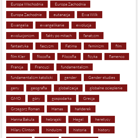
Europa Wschodnia
Europa Zachodnia
Europa Zachodnie
eutanazja
Ewa Wilk
Ewangelia
ewangelikanie
ewolucja
ewolucjonizm
fakty po mitach
fanatyzm
fantastyka
faszyzm
Fatima
feminizm
film
film Kler
filozofia
Filozofia
fizyka
flamenco
Francja
Francuzi
fundamentalizm
fundamentalizm katolicki
gender
Gender studies
geny
geografia
globalizacja
globalne ocieplenie
GMO
góry
gospodarka
Grecja
Grzegorz Roman
Hamas
hańderek
Hanna Bakuła
hebrajski
Hegel
heretycy
Hilary Clinton
hinduizm
historia
history