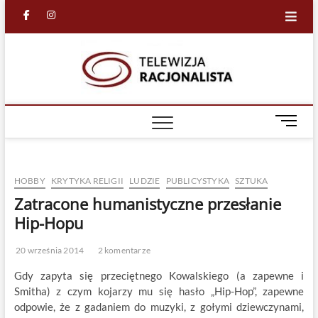
Skip
facebook
in
to
content
Racjona
RACJONALNA
TELEWIZJA
TV
M
e
n
u
HOBBY
KRYTYKA RELIGII
LUDZIE
PUBLICYSTYKA
SZTUKA
B
u
Zatracone humanistyczne przesłanie
t
Hip-Hopu
t
o
20 września 2014
2 komentarze
n
Gdy zapyta się przeciętnego Kowalskiego (a zapewne i
Smitha) z czym kojarzy mu się hasło „Hip-Hop”, zapewne
odpowie, że z gadaniem do muzyki, z gołymi dziewczynami,