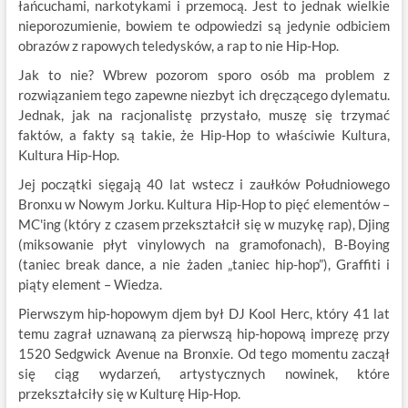
łańcuchami, narkotykami i przemocą. Jest to jednak wielkie
nieporozumienie, bowiem te odpowiedzi są jedynie odbiciem
obrazów z rapowych teledysków, a rap to nie Hip-Hop.
Jak to nie? Wbrew pozorom sporo osób ma problem z
rozwiązaniem tego zapewne niezbyt ich dręczącego dylematu.
Jednak, jak na racjonalistę przystało, muszę się trzymać
faktów, a fakty są takie, że Hip-Hop to właściwie Kultura,
Kultura Hip-Hop.
Jej początki sięgają 40 lat wstecz i zaułków Południowego
Bronxu w Nowym Jorku. Kultura Hip-Hop to pięć elementów –
MC'ing (który z czasem przekształcił się w muzykę rap), Djing
(miksowanie płyt vinylowych na gramofonach), B-Boying
(taniec break dance, a nie żaden „taniec hip-hop”), Graffiti i
piąty element – Wiedza.
Pierwszym hip-hopowym djem był DJ Kool Herc, który 41 lat
temu zagrał uznawaną za pierwszą hip-hopową imprezę przy
1520 Sedgwick Avenue na Bronxie. Od tego momentu zaczął
się ciąg wydarzeń, artystycznych nowinek, które
przekształciły się w Kulturę Hip-Hop.