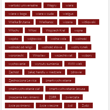
wartości uniwersalne
Węgry
wiara
wiara w boga
wiara w cuda
wielgus
Wielka Brytania
Wielkanoc
wiosna
witkowski
Włochy
Włosi
Wojciech Kral
wojna
wojsko
wójtowicz
wolna wola
wolność
wolność od religii
wolność słowa
wolny rynek
woroniecki
Wrocław
wszechświat
wybory
wychowanie
wyrzuty sumienia
XVIII wiek
Zachód
zakaz handlu w niedziele
zdrowie
Zjednoczona Lewica
zmartwychwstanie
zmartwychwstanie ciał
zmartwychwstanie Jezusa
znoszenie kary śmierci
ZSRR
zwierzęta
życie po śmierci
życie wieczne
żyd
Żydzi