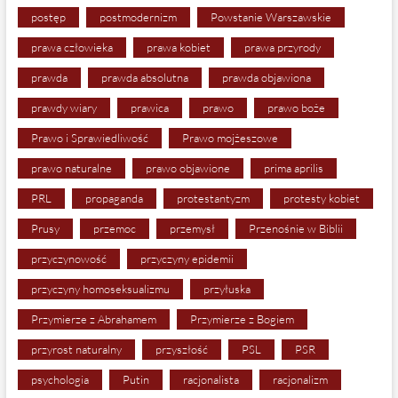
postęp
postmodernizm
Powstanie Warszawskie
prawa człowieka
prawa kobiet
prawa przyrody
prawda
prawda absolutna
prawda objawiona
prawdy wiary
prawica
prawo
prawo boże
Prawo i Sprawiedliwość
Prawo mojżeszowe
prawo naturalne
prawo objawione
prima aprilis
PRL
propaganda
protestantyzm
protesty kobiet
Prusy
przemoc
przemysł
Przenośnie w Biblii
przyczynowość
przyczyny epidemii
przyczyny homoseksualizmu
przyłuska
Przymierze z Abrahamem
Przymierze z Bogiem
przyrost naturalny
przyszłość
PSL
PSR
psychologia
Putin
racjonalista
racjonalizm