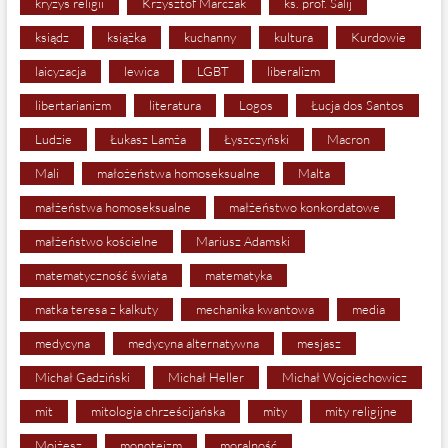
kryzys religii
Krzysztof Marczak
ks. prof. Salij
ksiądz
książka
kuchanny
kultura
Kurdowie
laicyzacja
lewica
LGBT
liberalizm
libertarianizm
literatura
Logos
Łucja dos Santos
Ludzie
Łukasz Lamża
Łyszczyński
Macron
Mali
małożeństwa homoseksualne
Malta
małżeństwa homoseksualne
małżeństwo konkordatowe
małżeństwo kościelne
Mariusz Adamski
matematyczność świata
matematyka
matka teresa z kalkuty
mechanika kwantowa
media
medycyna
medycyna alternatywna
mesjasz
Michał Gadziński
Michał Heller
Michał Wojciechowicz
mit
mitologia chrześcijańska
mity
mity religijne
Mojżesz
monoteizm
moralność