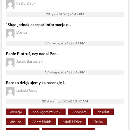
Patty Black
20 lipca, 2026 @ 6:47 PM
"Skąd jednak czerpać informacje o...
Darios
27 marca, 2026 @ 2:41 PM
Panie Piotruś, czy nadal Pan...
Jacek Bartosiak
17 lutego, 2026 @ 3:49 PM
Bardzo dziękujemy za recenzję i...
Izabela Grad
20 stycznia, 2026 @ 10:42 AM
aborcja
abp Jędraszewski
Abraham
absolut
absurd
Adam Nobis
Adolf Hitler
Afryka