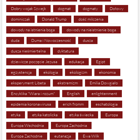
Dobry wojak Szwejk
dogmat
dogmaty
Dołowy
dominiczak
Donald Trump
dość milczenia
dowody na istnienia boga
dowody na nieistnienie boga
duda
Duma i Nowoczesność
dusza
dusza nieśmiertelna
dyktatura
dziewicze poczęcie Jezusa
edukacja
Egipt
egzystencja
ekologia
ekologizm
ekonomia
eksperyment Libeta
ekstremizm
Emilia Dowgiało
Encyklika "Wiara i rozum"
English
enlightenment
epidemia koronawirusa
erich fromm
eschatologia
etyka
etyka katolicka
etyka świecka
Europa
Europa Wschodnia
Europa Zachodnia
Europa Zachodnie
eutanazja
Ewa Wilk