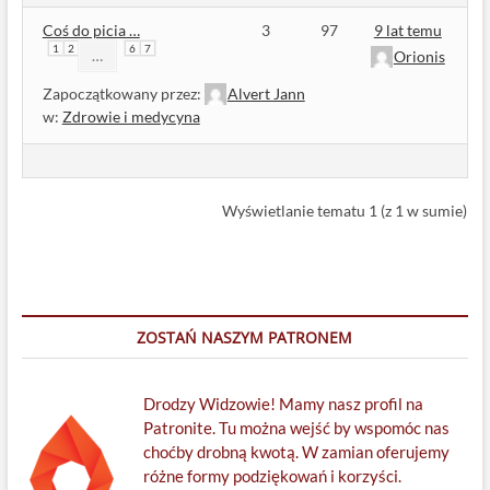
Coś do picia …
3
97
9 lat temu
1
2
6
7
…
Orionis
Zapoczątkowany przez:
Alvert Jann
w:
Zdrowie i medycyna
Wyświetlanie tematu 1 (z 1 w sumie)
ZOSTAŃ NASZYM PATRONEM
Drodzy Widzowie! Mamy nasz profil na
Patronite. Tu można wejść by wspomóc nas
choćby drobną kwotą. W zamian oferujemy
różne formy podziękowań i korzyści.