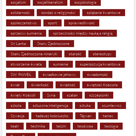
socjalizm
socjalliberalizm
socjobiologia
solidarność
sondaż o religijności
splątanie kwantowe
społeczeństwo
sport
sprawiedliwość
sprzeciw sumienia
sprzeczności między nauką a religią
Sri Lanka
Stany Zjednoczone
Stany Zjednoczone Ameryki
starość
stereotypy
stworzenie świata
sumienie
superpozycja kwantowa
ŚW. PAWEŁ
świadkowie jehowy
świadomość
świat
świeckość
świętość
świętość Kościoła
święty Kościół
Syria
szatan
szczepionki
szkoła
sztuczna inteligencja
sztuka
szumlewicz
Szwecja
tadeusz kościuszko
Tajwan
taniec
teatr
technika
teizm
teodycea
teologia