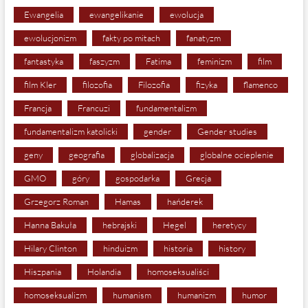
Ewangelia
ewangelikanie
ewolucja
ewolucjonizm
fakty po mitach
fanatyzm
fantastyka
faszyzm
Fatima
feminizm
film
film Kler
filozofia
Filozofia
fizyka
flamenco
Francja
Francuzi
fundamentalizm
fundamentalizm katolicki
gender
Gender studies
geny
geografia
globalizacja
globalne ocieplenie
GMO
góry
gospodarka
Grecja
Grzegorz Roman
Hamas
hańderek
Hanna Bakuła
hebrajski
Hegel
heretycy
Hilary Clinton
hinduizm
historia
history
Hiszpania
Holandia
homoseksualiści
homoseksualizm
humanism
humanizm
humor