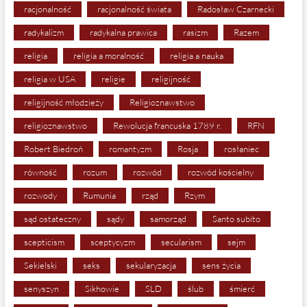
racjonalność
racjonalność świata
Radosław Czarnecki
radykalizm
radykalna prawica
rasizm
Razem
religia
religia a moralność
religia a nauka
religia w USA
religie
religijność
religijność młodzieży
Religioznawstwo
religioznawstwo
Rewolucja francuska 1789 r.
RFN
Robert Biedroń
romantyzm
Rosja
rosłaniec
równość
rozum
rozwód
rozwód kościelny
rozwody
Rumunia
rząd
Rzym
sąd ostateczny
sądy
samorząd
Santo subito
scepticism
sceptycyzm
secularism
sejm
Sekielski
seks
sekularyzacja
sens życia
senyszyn
Sikhowie
SLD
ślub
śmierć