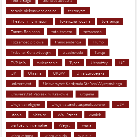
Teoria Boga
teoria ostateczna
terapie niekonwencjonalne
terroryzm
Theatrum Illuminatum
toksyczna rodzina
tolerancja
Tommy Robinson
totalitaryzm
tożsamość
Tożsamość płciowa
transcendencja
Trump
Trybunał Konstytucyjny
trzaskowski
Turcja
TVP Info
twierdzenie
Tybet
Uchodźcy
UE
UK
Ukraina
UKSW
Unia Europejska
uniwersytet
Uniwersytet Kardynała Stefana Wyszyńskiego
Uniwersytet Papieski w Krakowie
urojenia
Urojenia religijne
Urojenia zinstytucjonalizowane
USA
utopia
Voltaire
Wall Street
waniek
wartości uniwersalne
Węgry
wiara
wiara w boga
wiara w cuda
wielgus