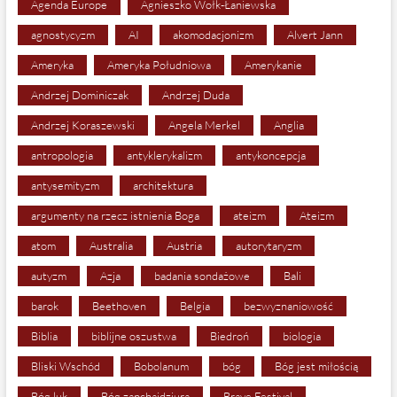
Agenda Europe
Agnieszko Wołk-Łaniewska
agnostycyzm
AI
akomodacjonizm
Alvert Jann
Ameryka
Ameryka Południowa
Amerykanie
Andrzej Dominiczak
Andrzej Duda
Andrzej Koraszewski
Angela Merkel
Anglia
antropologia
antyklerykalizm
antykoncepcja
antysemityzm
architektura
argumenty na rzecz istnienia Boga
ateizm
Ateizm
atom
Australia
Austria
autorytaryzm
autyzm
Azja
badania sondażowe
Bali
barok
Beethoven
Belgia
bezwyznaniowość
Biblia
biblijne oszustwa
Biedroń
biologia
Bliski Wschód
Bobolanum
bóg
Bóg jest miłością
Bóg luk
Bóg zapchajdziura
Brave Festival