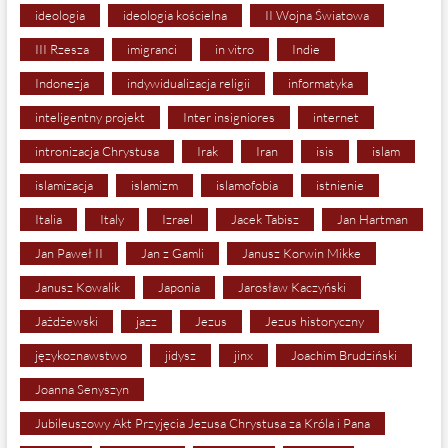
ideologia
ideologia kościelna
II Wojna Światowa
III Rzesza
imigranci
in vitro
Indie
Indonezja
indywidualizacja religii
informatyka
inteligentny projekt
Inter insigniores
internet
intronizacja Chrystusa
Irak
Iran
isis
islam
islamizacja
islamizm
islamofobia
istnienie
Italia
Italy
Izrael
Jacek Tabisz
Jan Hartman
Jan Paweł II
Jan z Gamli
Janusz Korwin Mikke
Janusz Kowalik
Japonia
Jarosław Kaczyński
Jażdżewski
jazz
Jezus
Jezus historyczny
językoznawstwo
jidysz
jinx
Joachim Brudziński
Joanna Senyszyn
Jubileuszowy Akt Przyjęcia Jezusa Chrystusa za Króla i Pana