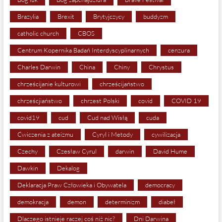
Brazylia
Brexit
Brytyjczycy
buddyzm
catholic church
CBOS
Centrum Kopernika Badań Interdyscyplinarnych
cenzura
Charles Darwin
China
Chiny
Chrystus
chrześcijanie kulturowi
chrześcijaństwo
chrześcjiaństwo
chrzest Polski
covid
COVID 19
covid19
cud
Cud nad Wisłą
cuda
Ćwiczenia z ateizmu
Cyryl i Metody
cywilizacja
Czechy
Czesław Cyrul
darwin
David Hume
Dawkin
Dekalog
Deklaracja Praw Człowieka i Obywatela
democracy
demokracja
demon
determinizm
diabeł
Dlaczego istnieje raczej coś niż nic?
Dni Darwina