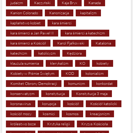
judaizm
Kaczyński
Kaja Bryx
Kanada
Kanion Colorado
Kanonizacja
kapitalizm
kapłaństwo kobiet
kara śmierci
kara śmierci a Jan Paweł II
kara śmierci a katechizm
kara śmierci a Kościół
Karol Fjałkowski
Katalonia
katechizm
katolicyzm
Kędziora
klauzula sumienia
klerykalizm
KO
kobiety
Kobiety w Piśmie Świętym
KOD
kolonializm
Komitet Obrony Demokracji
komunizm
konkordat
konserwatyzm
konstytucja
Konstytucja 3 maja
koronawirus
korupcja
kościół
Kościół katolicki
kościół mocy
kosmici
kosmos
kreacjonizm
królestwo boze
Krytyka religii
Kryzys Kościoła