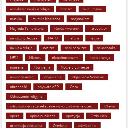
moralność nauka a religia
Mozart
muzułmanie
muzyka
muzyka klasyczna
nacjonalizm
Nagroda Templetona
Naród wybrany
narodowcy
narodziny Jezusa
NATO
natura
nauka
nauka a religia
nazizm
neoliberalizm
neuronauka
NFM
Niemcy
niepełnosprawni
nietolerancja
nonsens
Norwegia
Nowe przymierze
nowoczesność
objawienia
objawienia fatimskie
obronność
obywateleRP
Odra
Odrodzenie religijne
odszkodowania za seksualne wykorzystywanie dzieci
Oława
opera
opinia publiczna
opozycja
Ordo Iuris
orientacja seksualna
Ormianie
oświecenie