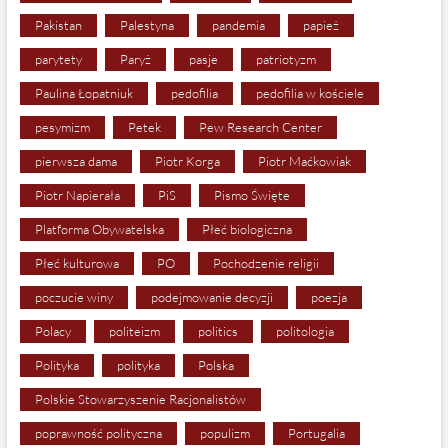
Pakistan
Palestyna
pandemia
papież
parytety
Paryż
pasje
patriotyzm
Paulina Łopatniuk
pedofilia
pedofilia w kościele
pesymizm
Petek
Pew Research Center
pierwsza dama
Piotr Korga
Piotr Maćkowiak
Piotr Napierała
PiS
Pismo Święte
Platforma Obywatelska
Płeć biologiczna
Płeć kulturowa
PO
Pochodzenie religii
poczucie winy
podejmowanie decyzji
poezja
Polacy
politeizm
politics
politologia
Polityka
polityka
Polska
Polskie Stowarzyszenie Racjonalistów
poprawność polityczna
populizm
Portugalia