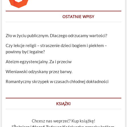
OSTATNIE WPISY
Zło w życiu publicznym. Dlaczego odrzucamy wartości?
Czy lekcje religii – straszenie dzieci bogiem i piekłem –
powinny być legalne?
Ateizm egzystencjalny. Za i przeciw
Wieniawski odzyskany przez barwy.
Romantyczny skrzypek w czasach chłodnej dokładności
KSIĄŻKI
Chcesz nas weprzeć? Kup książkę!
"Żołnierz i filozof. Tadeusz Kościuszko przeciw królom,