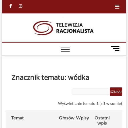
Skip
facebook
in
to
content
Racjona
RACJONALNA
TELEWIZJA
TV
M
e
n
u
B
Znacznik tematu: wódka
u
t
t
o
Wyświetlanie tematu 1 (z 1 w sumie)
n
Temat
Głosów
Wpisy
Ostatni
wpis