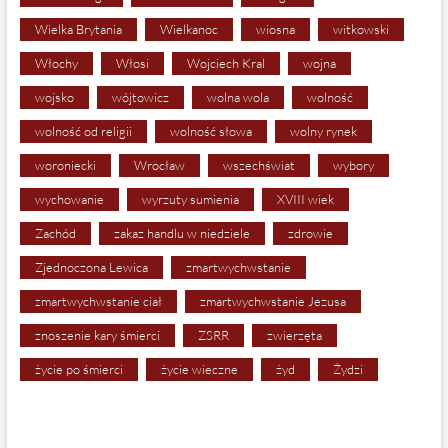
Wielka Brytania
Wielkanoc
wiosna
witkowski
Włochy
Włosi
Wojciech Kral
wojna
wojsko
wójtowicz
wolna wola
wolność
wolność od religii
wolność słowa
wolny rynek
woroniecki
Wrocław
wszechświat
wybory
wychowanie
wyrzuty sumienia
XVIII wiek
Zachód
zakaz handlu w niedziele
zdrowie
Zjednoczona Lewica
zmartwychwstanie
zmartwychwstanie ciał
zmartwychwstanie Jezusa
znoszenie kary śmierci
ZSRR
zwierzęta
życie po śmierci
życie wieczne
żyd
Żydzi