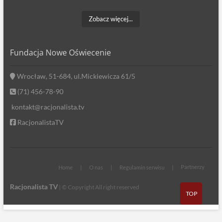
Zobacz więcej...
Fundacja Nowe Oświecenie
Wrocław, 51-684, ul.Mickiewicza 61/5
(71) 456-78-90
kontakt@racjonalista.tv
RacjonalistaTV
Partnerzy
Home
O nas
Regulamin serwisu
Racjonalista TV
| © Copyright All right reserved
TOP