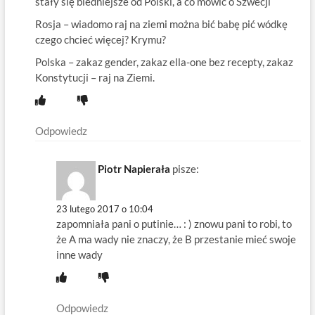
stały się biedniejsze od Polski, a co mówić o Szwecji
Rosja – wiadomo raj na ziemi można bić babę pić wódkę
czego chcieć więcej? Krymu?
Polska – zakaz gender, zakaz ella-one bez recepty, zakaz
Konstytucji – raj na Ziemi.
Odpowiedz
Piotr Napierała
pisze:
23 lutego 2017 o 10:04
zapomniała pani o putinie… : ) znowu pani to robi, to
że A ma wady nie znaczy, że B przestanie mieć swoje
inne wady
Odpowiedz