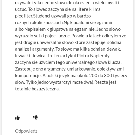
uzywalo tylko jedno slowo do okreslenia wielu mysli i
uczuc. To sloweo zaczyna sie na litere k i ma
piec liter.Studenci uzywali go w bardzo
roznych okolicznosciach.Np k udalomi sie egzamin
albo Napisalem k glupstwa na egzaminie. Jedno slowo
wyrazalo setki pojec i uczuc. Po wielu latach odkrylem ze
jest drugie uniwersalne slowo ktore zastepuje solidna
analize​ i argumenty. To slowo ma kilka odmian :lewak,
lewacki . lewica itp. Ten artykul Piotra Napieraly
zaczyna sie uzyciem tego uniwersalnego slowa klucza.
Zastepuje ono argumenty, umiarkowanie, obiektywizm i
kompetencje. A polski jezyk ma okolo 200 do 300 tysiecy
slow. Tylko jedno wystarczy( moze dwa).Reszta jest
totalnie bezuzyteczna.
Odpowiedz