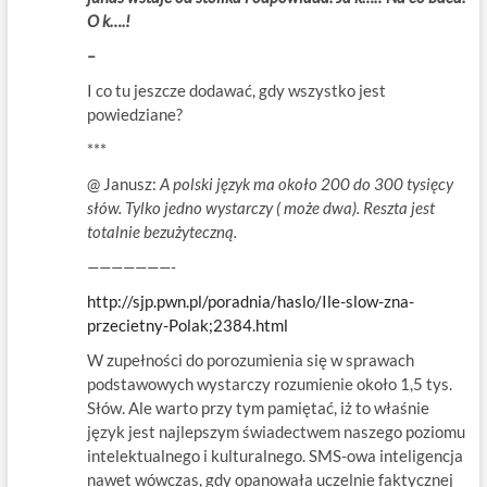
O k….!
–
I co tu jeszcze dodawać, gdy wszystko jest
powiedziane?
***
@ Janusz:
A polski język ma około 200 do 300 tysięcy
słów. Tylko jedno wystarczy ( może dwa). Reszta jest
totalnie bezużyteczną.
———————-
http://sjp.pwn.pl/poradnia/haslo/Ile-slow-zna-
przecietny-Polak;2384.html
W zupełności do porozumienia się w sprawach
podstawowych wystarczy rozumienie około 1,5 tys.
Słów. Ale warto przy tym pamiętać, iż to właśnie
język jest najlepszym świadectwem naszego poziomu
intelektualnego i kulturalnego. SMS-owa inteligencja
nawet wówczas, gdy opanowała uczelnie faktycznej