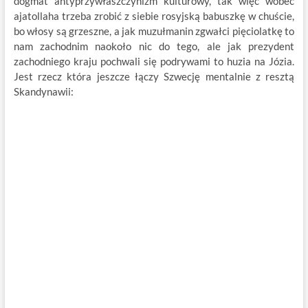
dogmat antyprzywłaszczynizm kulturowy, tak więc wobec
ajatollaha trzeba zrobić z siebie rosyjską babuszkę w chuście,
bo włosy są grzeszne, a jak muzułmanin zgwałci pięciolatkę to
nam zachodnim naokoło nic do tego, ale jak prezydent
zachodniego kraju pochwali się podrywami to huzia na Józia.
Jest rzecz która jeszcze łączy Szwecję mentalnie z resztą
Skandynawii: