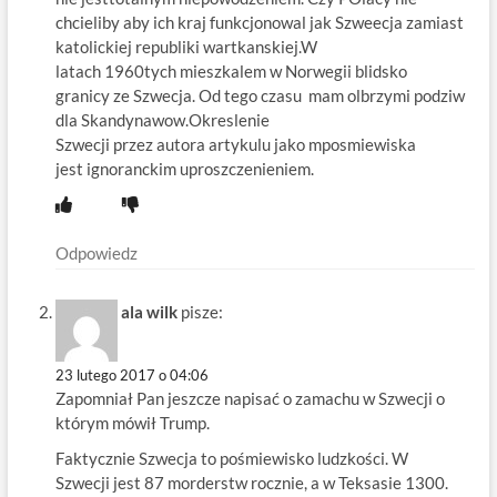
chcieliby aby ich kraj funkcjonowal jak Szweecja zamiast
katolickiej republiki wartkanskiej.W
latach 1960tych mieszkalem w Norwegii blidsko
granicy ze Szwecja. Od tego czasu mam olbrzymi podziw
dla Skandynawow.Okreslenie
Szwecji przez autora artykulu jako mposmiewiska
jest ignoranckim uproszczenieniem.
Odpowiedz
ala wilk
pisze:
23 lutego 2017 o 04:06
Zapomniał Pan jeszcze napisać o zamachu w Szwecji o
którym mówił Trump.
Faktycznie Szwecja to pośmiewisko ludzkości. W
Szwecji jest 87 morderstw rocznie, a w Teksasie 1300.