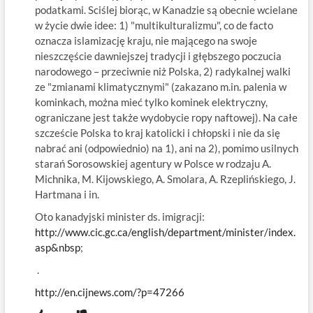
podatkami. Sciślej biorąc, w Kanadzie są obecnie wcielane
w życie dwie idee: 1) "multikulturalizmu", co de facto
oznacza islamizację kraju, nie mającego na swoje
nieszczęście dawniejszej tradycji i głębszego poczucia
narodowego – przeciwnie niż Polska, 2) radykalnej walki
ze "zmianami klimatycznymi" (zakazano m.in. palenia w
kominkach, można mieć tylko kominek elektryczny,
ograniczane jest także wydobycie ropy naftowej). Na całe
szczeście Polska to kraj katolicki i chłopski i nie da się
nabrać ani (odpowiednio) na 1), ani na 2), pomimo usilnych
starań Sorosowskiej agentury w Polsce w rodzaju A.
Michnika, M. Kijowskiego, A. Smolara, A. Rzeplińskiego, J.
Hartmana i in.
Oto kanadyjski minister ds. imigracji:
http://www.cic.gc.ca/english/department/minister/index.
asp&nbsp
;
.
http://en.cijnews.com/?p=47266