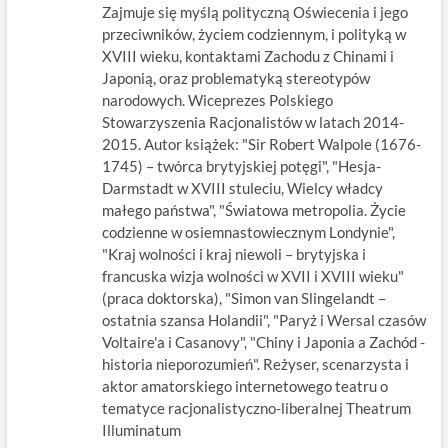
Zajmuje się myślą polityczną Oświecenia i jego
przeciwników, życiem codziennym, i polityką w
XVIII wieku, kontaktami Zachodu z Chinami i
Japonią, oraz problematyką stereotypów
narodowych. Wiceprezes Polskiego
Stowarzyszenia Racjonalistów w latach 2014-
2015. Autor książek: "Sir Robert Walpole (1676-
1745) – twórca brytyjskiej potęgi", "Hesja-
Darmstadt w XVIII stuleciu, Wielcy władcy
małego państwa", "Światowa metropolia. Życie
codzienne w osiemnastowiecznym Londynie",
"Kraj wolności i kraj niewoli – brytyjska i
francuska wizja wolności w XVII i XVIII wieku"
(praca doktorska), "Simon van Slingelandt –
ostatnia szansa Holandii", "Paryż i Wersal czasów
Voltaire'a i Casanovy", "Chiny i Japonia a Zachód -
historia nieporozumień". Reżyser, scenarzysta i
aktor amatorskiego internetowego teatru o
tematyce racjonalistyczno-liberalnej Theatrum
Illuminatum