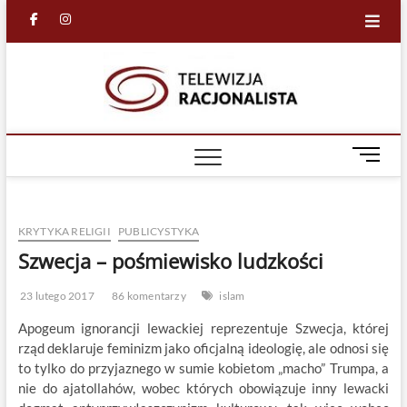
Skip
facebook
in
to
content
Racjona
RACJONALNA
TELEWIZJA
TV
M
e
n
u
KRYTYKA RELIGII
PUBLICYSTYKA
B
u
Szwecja – pośmiewisko ludzkości
t
t
23 lutego 2017
86 komentarzy
islam
o
Apogeum ignorancji lewackiej reprezentuje Szwecja, której
n
rząd deklaruje feminizm jako oficjalną ideologię, ale odnosi się
to tylko do przyjaznego w sumie kobietom „macho” Trumpa, a
nie do ajatollahów, wobec których obowiązuje inny lewacki