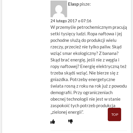
Elasp
pisze:
24 lutego 2017 o 07:16
W przemyśle petrochemicznym pracują
setki tysięcy ludzi. Ropa naftowa i jej
pochodne służą do produkcji wielu
rzeczy, przecież nie tylko paliw. Skąd
wziąć smar ekologiczny? Z banana?
Skąd brać energię, jeśli nie z węgla i
ropy naftowej? Energię elektryczną też
trzeba skądś wziąć. Nie bierze się z
gniazdka. Potrzeby energetyczne
świata rosną z roku na rok już z powodu
demografii. Przy ograniczeniach
obecnej technologii nie jest w stanie
zaspokoić tych potrzeb produkcja
„zielonej energii”.
TOP