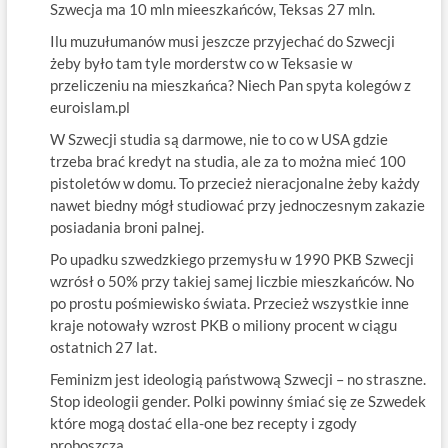
Szwecja ma 10 mln mieeszkańców, Teksas 27 mln.
Ilu muzułumanów musi jeszcze przyjechać do Szwecji
żeby było tam tyle morderstw co w Teksasie w
przeliczeniu na mieszkańca? Niech Pan spyta kolegów z
euroislam.pl
W Szwecji studia są darmowe, nie to co w USA gdzie
trzeba brać kredyt na studia, ale za to można mieć 100
pistoletów w domu. To przecież nieracjonalne żeby każdy
nawet biedny mógł studiować przy jednoczesnym zakazie
posiadania broni palnej.
Po upadku szwedzkiego przemysłu w 1990 PKB Szwecji
wzrósł o 50% przy takiej samej liczbie mieszkańców. No
po prostu pośmiewisko świata. Przecież wszystkie inne
kraje notowały wzrost PKB o miliony procent w ciągu
ostatnich 27 lat.
Feminizm jest ideologią państwową Szwecji – no straszne.
Stop ideologii gender. Polki powinny śmiać się ze Szwedek
które mogą dostać ella-one bez recepty i zgody
proboszcza.