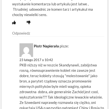
wystukanie komentarza lub artykulu jest latwe ,
Ttrudniej udowodnic ze komen tarz i artykukul ma
chocby niewielki sens.
Odpowiedz
Piotr Napierała
pisze:
23 lutego 2017 o 10:42
PKB niższy niż w reszcie Skandynawii, zabójstwa
rosną, równouprawnienie kobiet nie zawsze jest
dobre, teraz kobiety stosują "molestowanie" jako
bron, a parytet rządowy oznacza promowanie
miernych polityków byle mieli waginy, opieka
zdrowotna dobra, ale generalnie Zachód jest cool,
wykształcenie??? Tak ideologiczne lewackie właśnie.
Ze Szwedami naprawdę rozmawia się ciężko, oni
oskarżają USA o wszystko natomiast Chiny i Rosja to