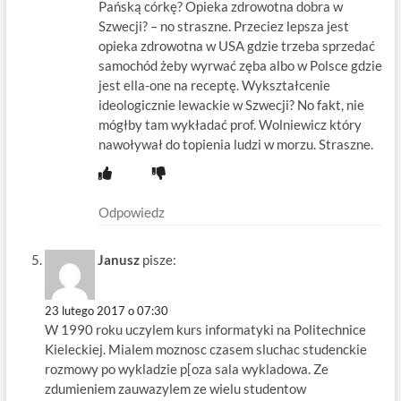
Pańską córkę? Opieka zdrowotna dobra w
Szwecji? – no straszne. Przeciez lepsza jest
opieka zdrowotna w USA gdzie trzeba sprzedać
samochód żeby wyrwać zęba albo w Polsce gdzie
jest ella-one na receptę. Wykształcenie
ideologicznie lewackie w Szwecji? No fakt, nie
mógłby tam wykładać prof. Wolniewicz który
nawoływał do topienia ludzi w morzu. Straszne.
Odpowiedz
Janusz
pisze:
23 lutego 2017 o 07:30
W 1990 roku uczylem kurs informatyki na Politechnice
Kieleckiej. Mialem moznosc czasem sluchac studenckie
rozmowy po wykladzie p[oza sala wykladowa. Ze
zdumieniem zauwazylem ze wielu studentow