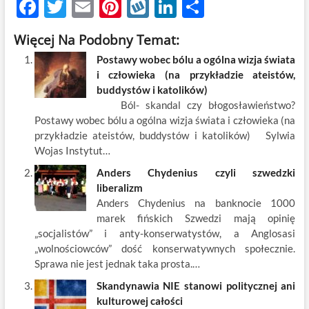
F
T
E
Pi
W
Li
S
ac
w
m
nt
y
n
h
Więcej Na Podobny Temat:
e
itt
ail
er
k
k
ar
Postawy wobec bólu a ogólna wizja świata
b
er
es
o
e
e
i człowieka (na przykładzie ateistów,
o
t
p
dI
buddystów i katolików)
Ból- skandal czy błogosławieństwo?
o
n
Postawy wobec bólu a ogólna wizja świata i człowieka (na
k
przykładzie ateistów, buddystów i katolików) Sylwia
Wojas Instytut…
Anders Chydenius czyli szwedzki
liberalizm
Anders Chydenius na banknocie 1000
marek fińskich Szwedzi mają opinię
„socjalistów” i anty-konserwatystów, a Anglosasi
„wolnościowców” dość konserwatywnych społecznie.
Sprawa nie jest jednak taka prosta.…
Skandynawia NIE stanowi politycznej ani
kulturowej całości