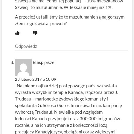
Szwecja nie ma jednolitej populacji – 10% mieszkańców
Szwecji to muzułumanie. W Teksasie mniej niż 1%.
A przecież ustaliliśmy że to muzułumanie są najgorszym
złem tego świata, prawda?
Odpowiedz
Elasp
pisze:
23 lutego 2017 o 10:09
Na miano najbardziej postępowego państwa świata
wyrasta w szybkim tempie Kanada, rządzona przez J.
Trudeau – marionetkę żydowskiego komunisty i
spekulanta G. Sorosa (Soros finansował m.in. kampanię
wyborczą Trudeau). Niewielka pod względem
ludności Kanada przyjmuje teraz 300 000 imigrantów
rocznie, a na ich utrzymanie z konieczności łożą
pracujacy Kanadyjczycy, obciążani coraz większymi