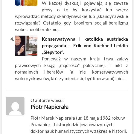
W każdej dyskusji pojawiają się zawsze
głosy o to by korzystać lub wręcz
wprowadzać metody skandynawskie lub „skandynawskie
rozwiązania”. Ostatnio gdy broniłem socjalliberalizmu
wobec neoliberalizmu,…
Konserwatywna i katolicka austriacka
propaganda – Erik von Kuehnelt-Leddin
„Ślepy tor”.
Ponieważ w naszym kraju trwa zalew
prawicowych ksiąg „mądrości” politycznej, i nikt z
normalnych liberałów (a nie konserwatywnych
wolnorynkowców, którzy mienią się być liberałami), nie…
O autorze wpisu:
Piotr Napierała
Piotr Marek Napierała (ur. 18 maja 1982 roku w
Poznaniu) – historyk dziejów nowożytnych,
doktor nauk humanistycznych w zakresie historii.