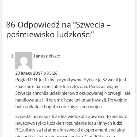
86 Odpowiedź na “Szwecja –
pośmiewisko ludzkości”
Janusz
pisze:
23 lutego 2017 o 03:26
Poglad P N jest zbyt prymitywny . Sytuacja SZwecji jest
znacznire bardzie subtelna i zlozona. Podczas wojny
Szwecja chronila uciekinierow z okupowanej Norwegii ale
handlowala z Hitlerem c hcac unikmac inwazji. Po wojnie
byla unikalnie bogata i niezniszczona wojna.
Szwedzi przesadzili z idea wielokulturowosci. To nie bylo
lewaccwo tylko ludzkie zrozumienie losu \innych ludzi.
REzultaty sa fatalne ale szwecki eksperyment socjalny
nie jesttotalnym niepowodzeniem. Czy POlacy nie