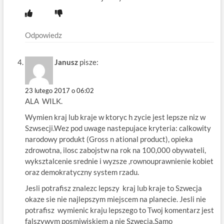
Odpowiedz
Janusz
pisze:
23 lutego 2017 o 06:02
ALA WILK.
Wymien kraj lub kraje w ktoryc h zycie jest lepsze niz w
Szwsecji.Wez pod uwage nastepujace kryteria: calkowity
narodowy produkt (Gross n ational product), opieka
zdrowotna, ilosc zabojstw na rok na 100,000 obywateli,
wyksztalcenie srednie i wyzsze ,rownouprawnienie kobiet
oraz demokratyczny system rzadu.
Jesli potrafisz znalezc lepszy kraj lub kraje to Szwecja
okaze sie nie najlepszym miejscem na planecie. Jesli nie
potrafisz wymienic kraju lepszego to Twoj komentarz jest
falszywym posmiwiskiem a nie Szwecja.Samo