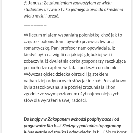
@ Janusz:
Ze zdumieniem zauważyłem ze wielu
studentów używało tylko jednego słowa do określenia
wielu myśli i uczuć.
———————
W liceum miałem wspaniałą polonistkę, choć jak to
często z polonistkami bywało przewrażliwioną
romantyczkę. Pani profesor nam opowiadała, iż
kiedyś była na wigilii na jakiejś głębokiej wsi i
zobaczyła, iż dwuletnia córka gospodarzy raczkująca
po podłodze raptem wstała i podeszła do choinki.
Wówczas ojciec dziecka obrzucił ją stekiem
najbardziej ordynarnych słów jakie znał. Początkowo
była zaszokowana, ale później zrozumiała, iż on
zgodnie ze swym poziomem użył najmocniejszych
słów dla wyrażenia swej radości.
–
Do knajpy w Zakopanem wchodzi podpity baca i od
progu woła: Kto k….! Siedzący pod orkiestrą ogromny
juhas wstaje od stolika i odpowiada: Ja k….! Na co baca: