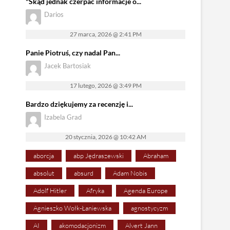
"Skąd jednak czerpać informacje o...
Darios
27 marca, 2026 @ 2:41 PM
Panie Piotruś, czy nadal Pan...
Jacek Bartosiak
17 lutego, 2026 @ 3:49 PM
Bardzo dziękujemy za recenzję i...
Izabela Grad
20 stycznia, 2026 @ 10:42 AM
aborcja
abp Jędraszewski
Abraham
absolut
absurd
Adam Nobis
Adolf Hitler
Afryka
Agenda Europe
Agnieszko Wołk-Łaniewska
agnostycyzm
AI
akomodacjonizm
Alvert Jann