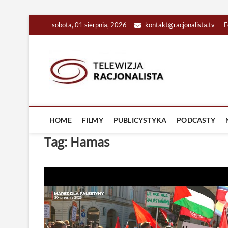
Skip
sobota, 01 sierpnia, 2026
kontakt@racjonalista.tv
F
to
content
Racjona
RACJONALNA TELEW
HOME
FILMY
PUBLICYSTYKA
PODCASTY
Tag:
Hamas