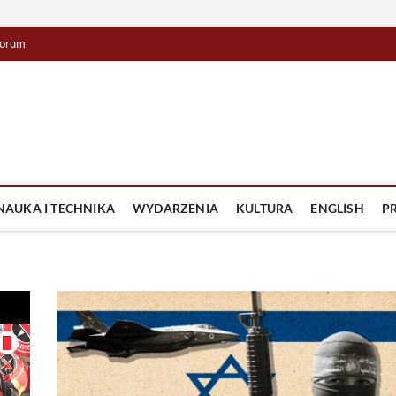
orum
lista TV
IZJA
NAUKA I TECHNIKA
WYDARZENIA
KULTURA
ENGLISH
P