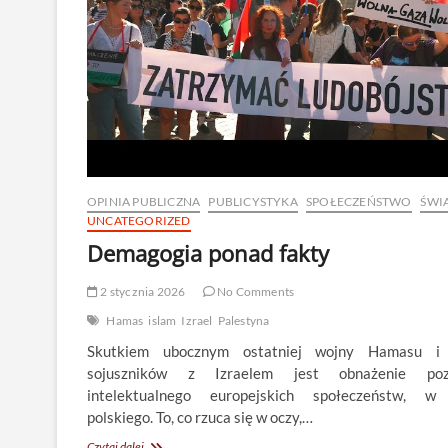
OPINIA PUBLICZNA
PUBLICYSTYKA
SPOŁECZEŃSTWO
ŚWI
UNCATEGORIZED
Demagogia ponad fakty
2 stycznia 2026
No Comments
Hamas
islam
Izrael
Palestyna
Skutkiem ubocznym ostatniej wojny Hamasu i 
sojuszników z Izraelem jest obnażenie poz
intelektualnego europejskich społeczeństw, 
polskiego. To, co rzuca się w oczy,…
Demagogia
Czytaj dalej