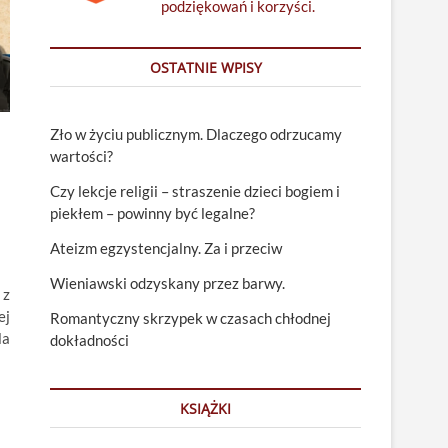
podziękowań i korzyści.
OSTATNIE WPISY
Zło w życiu publicznym. Dlaczego odrzucamy
wartości?
Czy lekcje religii – straszenie dzieci bogiem i
piekłem – powinny być legalne?
Ateizm egzystencjalny. Za i przeciw
Wieniawski odzyskany przez barwy.
 z
ej
Romantyczny skrzypek w czasach chłodnej
la
dokładności
KSIĄŻKI