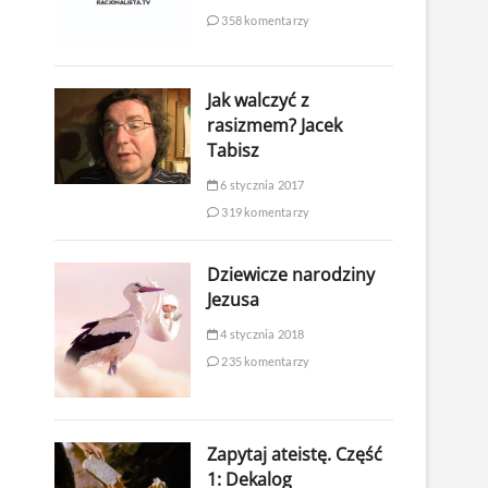
358 komentarzy
Jak walczyć z
rasizmem? Jacek
Tabisz
6 stycznia 2017
319 komentarzy
Dziewicze narodziny
Jezusa
4 stycznia 2018
235 komentarzy
Zapytaj ateistę. Część
1: Dekalog