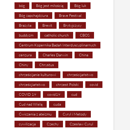
bóg
Bóg jest miłością
Bóg luk
Bóg zapchajdziura
Brave Festival
Brazylia
Brexit
Brytyjczycy
buddyzm
catholic church
CBOS
Centrum Kopernika Badań Interdyscyplinarnych
cenzura
Charles Darwin
China
Chiny
Chrystus
chrześcijanie kulturowi
chrześcijaństwo
chrześcjiaństwo
chrzest Polski
covid
COVID 19
covid19
cud
Cud nad Wisłą
cuda
Ćwiczenia z ateizmu
Cyryl i Metody
cywilizacja
Czechy
Czesław Cyrul