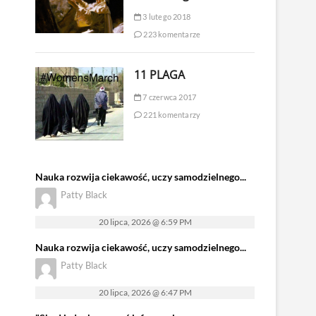
3 lutego 2018
223 komentarze
11 PLAGA
7 czerwca 2017
221 komentarzy
Nauka rozwija ciekawość, uczy samodzielnego...
Patty Black
20 lipca, 2026 @ 6:59 PM
Nauka rozwija ciekawość, uczy samodzielnego...
Patty Black
20 lipca, 2026 @ 6:47 PM