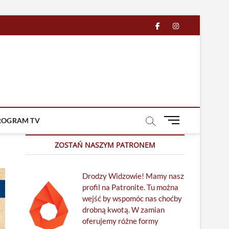
facebook
in
M
ROGRAM TV
e
n
ZOSTAŃ NASZYM PATRONEM
u
B
Drodzy Widzowie! Mamy nasz
u
profil na Patronite. Tu można
t
wejść by wspomóc nas choćby
t
drobną kwotą. W zamian
o
oferujemy różne formy
n