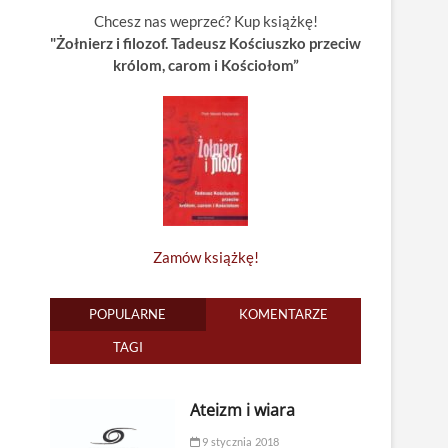
Chcesz nas weprzeć? Kup książkę!
"Żołnierz i filozof. Tadeusz Kościuszko przeciw
królom, carom i Kościołom”
Zamów książkę!
POPULARNE
KOMENTARZE
TAGI
Ateizm i wiara
9 stycznia 2018