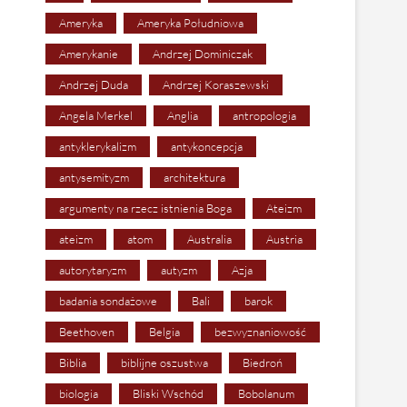
Ameryka
Ameryka Południowa
Amerykanie
Andrzej Dominiczak
Andrzej Duda
Andrzej Koraszewski
Angela Merkel
Anglia
antropologia
antyklerykalizm
antykoncepcja
antysemityzm
architektura
argumenty na rzecz istnienia Boga
Ateizm
ateizm
atom
Australia
Austria
autorytaryzm
autyzm
Azja
badania sondażowe
Bali
barok
Beethoven
Belgia
bezwyznaniowość
Biblia
biblijne oszustwa
Biedroń
biologia
Bliski Wschód
Bobolanum