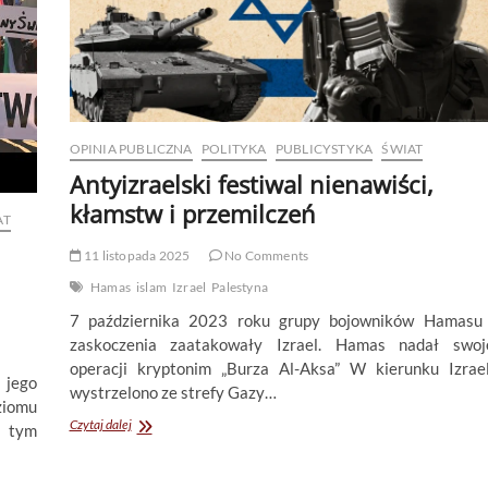
OPINIA PUBLICZNA
POLITYKA
PUBLICYSTYKA
ŚWIAT
Antyizraelski festiwal nienawiści,
kłamstw i przemilczeń
AT
11 listopada 2025
No Comments
Hamas
islam
Izrael
Palestyna
7 października 2023 roku grupy bojowników Hamasu
zaskoczenia zaatakowały Izrael. Hamas nadał swoj
operacji kryptonim „Burza Al-Aksa” W kierunku Izrae
jego
wystrzelono ze strefy Gazy…
iomu
Antyizraelski
Czytaj dalej
w tym
festiwal
nienawiści,
kłamstw