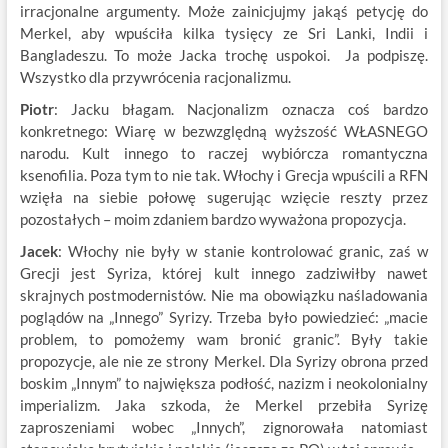
irracjonalne argumenty. Może zainicjujmy jakąś petycję do
Merkel, aby wpuściła kilka tysięcy ze Sri Lanki, Indii i
Bangladeszu. To może Jacka trochę uspokoi. Ja podpiszę.
Wszystko dla przywrócenia racjonalizmu.
Piotr
: Jacku błagam. Nacjonalizm oznacza coś bardzo
konkretnego: Wiarę w bezwzględną wyższość WŁASNEGO
narodu. Kult innego to raczej wybiórcza romantyczna
ksenofilia. Poza tym to nie tak. Włochy i Grecja wpuścili a RFN
wzięła na siebie połowę sugerując wzięcie reszty przez
pozostałych – moim zdaniem bardzo wyważona propozycja.
Jacek
: Włochy nie były w stanie kontrolować granic, zaś w
Grecji jest Syriza, której kult innego zadziwiłby nawet
skrajnych postmodernistów. Nie ma obowiązku naśladowania
poglądów na „Innego” Syrizy. Trzeba było powiedzieć: „macie
problem, to pomożemy wam bronić granic”. Były takie
propozycje, ale nie ze strony Merkel. Dla Syrizy obrona przed
boskim „Innym” to największa podłość, nazizm i neokolonialny
imperializm. Jaka szkoda, że Merkel przebiła Syrizę
zaproszeniami wobec „Innych”, zignorowała natomiast