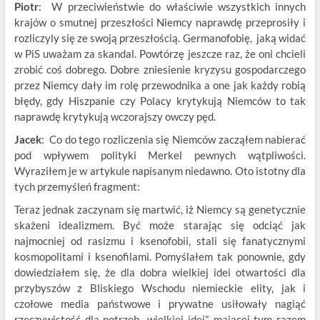
Piotr
: W przeciwieństwie do właściwie wszystkich innych
krajów o smutnej przeszłości Niemcy naprawdę przeprosiły i
rozliczyly się ze swoją przeszłością. Germanofobię, jaką widać
w PiS uważam za skandal. Powtórzę jeszcze raz, że oni chcieli
zrobić coś dobrego. Dobre zniesienie kryzysu gospodarczego
przez Niemcy dały im rolę przewodnika a one jak każdy robią
błędy, gdy Hiszpanie czy Polacy krytykują Niemców to tak
naprawdę krytykują wczorajszy owczy pęd.
Jacek
: Co do tego rozliczenia się Niemców zacząłem nabierać
pod wpływem polityki Merkel pewnych wątpliwości.
Wyraziłem je w artykule napisanym niedawno. Oto istotny dla
tych przemyśleń fragment:
Teraz jednak zaczynam się martwić, iż Niemcy są genetycznie
skażeni idealizmem. Być może starając się odciąć jak
najmocniej od rasizmu i ksenofobii, stali się fanatycznymi
kosmopolitami i ksenofilami. Pomyślałem tak ponownie, gdy
dowiedziałem się, że dla dobra wielkiej idei otwartości dla
przybyszów z Bliskiego Wschodu niemieckie elity, jak i
czołowe media państwowe i prywatne usiłowały nagiąć
rzeczywistość dla potrzeb „wielkiej idei”, mającej tym razem