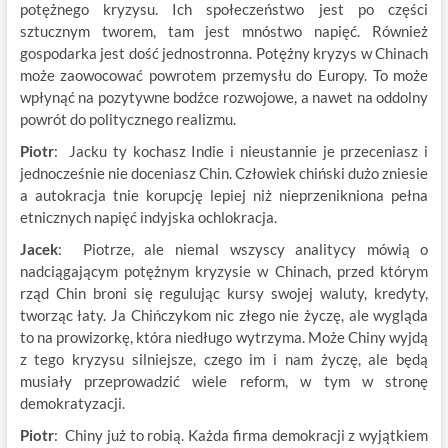
potężnego kryzysu. Ich społeczeństwo jest po części
sztucznym tworem, tam jest mnóstwo napięć. Również
gospodarka jest dość jednostronna. Potężny kryzys w Chinach
może zaowocować powrotem przemysłu do Europy. To może
wpłynąć na pozytywne bodźce rozwojowe, a nawet na oddolny
powrót do politycznego realizmu.
Piotr
: Jacku ty kochasz Indie i nieustannie je przeceniasz i
jednocześnie nie doceniasz Chin. Człowiek chiński dużo zniesie
a autokracja tnie korupcję lepiej niż nieprzenikniona pełna
etnicznych napięć indyjska ochlokracja.
Jacek
: Piotrze, ale niemal wszyscy analitycy mówią o
nadciągającym potężnym kryzysie w Chinach, przed którym
rząd Chin broni się regulując kursy swojej waluty, kredyty,
tworząc łaty. Ja Chińczykom nic złego nie życzę, ale wygląda
to na prowizorkę, która niedługo wytrzyma. Może Chiny wyjdą
z tego kryzysu silniejsze, czego im i nam życzę, ale będą
musiały przeprowadzić wiele reform, w tym w stronę
demokratyzacji.
Piotr
: Chiny już to robią. Każda firma demokracji z wyjątkiem