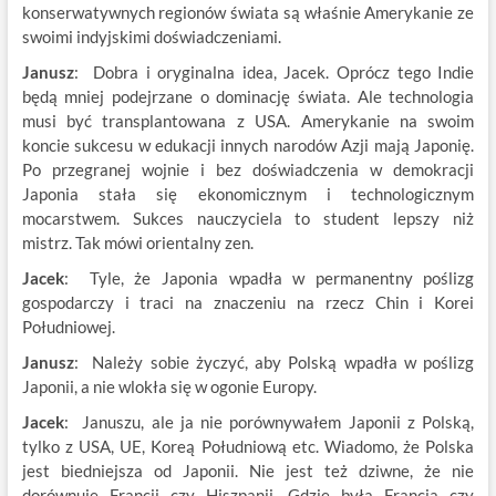
konserwatywnych regionów świata są właśnie Amerykanie ze
swoimi indyjskimi doświadczeniami.
Janusz
: Dobra i oryginalna idea, Jacek. Oprócz tego Indie
będą mniej podejrzane o dominację świata. Ale technologia
musi być transplantowana z USA. Amerykanie na swoim
koncie sukcesu w edukacji innych narodów Azji mają Japonię.
Po przegranej wojnie i bez doświadczenia w demokracji
Japonia stała się ekonomicznym i technologicznym
mocarstwem. Sukces nauczyciela to student lepszy niż
mistrz. Tak mówi orientalny zen.
Jacek
: Tyle, że Japonia wpadła w permanentny poślizg
gospodarczy i traci na znaczeniu na rzecz Chin i Korei
Południowej.
Janusz
: Należy sobie życzyć, aby Polską wpadła w poślizg
Japonii, a nie wlokła się w ogonie Europy.
Jacek
: Januszu, ale ja nie porównywałem Japonii z Polską,
tylko z USA, UE, Koreą Południową etc. Wiadomo, że Polska
jest biedniejsza od Japonii. Nie jest też dziwne, że nie
dorównuje Francji czy Hiszpanii. Gdzie była Francja czy