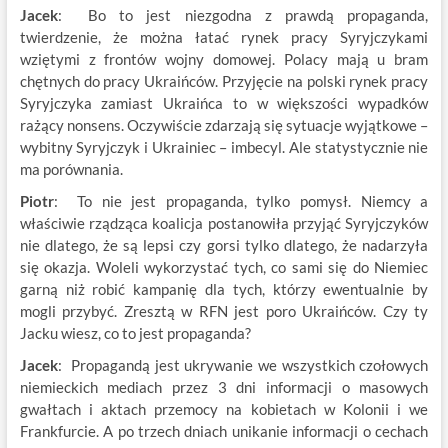
Jacek
: Bo to jest niezgodna z prawdą propaganda,
twierdzenie, że można łatać rynek pracy Syryjczykami
wziętymi z frontów wojny domowej. Polacy mają u bram
chętnych do pracy Ukraińców. Przyjęcie na polski rynek pracy
Syryjczyka zamiast Ukraińca to w większości wypadków
rażący nonsens. Oczywiście zdarzają się sytuacje wyjątkowe –
wybitny Syryjczyk i Ukrainiec – imbecyl. Ale statystycznie nie
ma porównania.
Piotr
: To nie jest propaganda, tylko pomysł. Niemcy a
właściwie rządząca koalicja postanowiła przyjąć Syryjczyków
nie dlatego, że są lepsi czy gorsi tylko dlatego, że nadarzyła
się okazja. Woleli wykorzystać tych, co sami się do Niemiec
garną niż robić kampanię dla tych, którzy ewentualnie by
mogli przybyć. Zresztą w RFN jest poro Ukraińców. Czy ty
Jacku wiesz, co to jest propaganda?
Jacek
: Propagandą jest ukrywanie we wszystkich czołowych
niemieckich mediach przez 3 dni informacji o masowych
gwałtach i aktach przemocy na kobietach w Kolonii i we
Frankfurcie. A po trzech dniach unikanie informacji o cechach