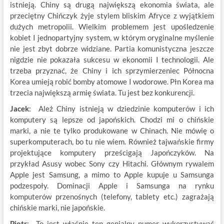
istnieją. Chiny są drugą największą ekonomia świata, ale
przeciętny Chińczyk żyje stylem bliskim Afryce z wyjątkiem
dużych metropolii. Wielkim problemem jest upośledzenie
kobiet I jednopartyjny system, w którym oryginalne myślenie
nie jest zbyt dobrze widziane. Partia komunistyczna jeszcze
nigdzie nie pokazała sukcesu w ekonomii I technologii. Ale
trzeba przyznać, że Chiny i ich sprzymierzeniec Północna
Korea umieją robić bomby atomowe I wodorowe. Płn Korea ma
trzecia największą armię świata. Tu jest bez konkurencji.
Jacek
: Ależ Chiny istnieją w dziedzinie komputerów i ich
komputery są lepsze od japońskich. Chodzi mi o chińskie
marki, a nie te tylko produkowane w Chinach. Nie mówię o
superkomputerach, bo tu nie wiem. Również tajwańskie firmy
projektujące komputery prześcigają Japończyków. Na
przykład Asusy wobec Sony czy Hitachi. Głównym rywalem
Apple jest Samsung, a mimo to Apple kupuje u Samsunga
podzespoły. Dominacji Apple i Samsunga na rynku
komputerów przenośnych (telefony, tablety etc.) zagrażają
chińskie marki, nie japońskie.
Piotr
: To jest właśnie ten genialny numer wykorzystywać