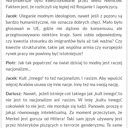
Norymberdze było kwestionowane przez wielu Niemców.
Faktem jest, że rozliczyli się lepiej niż Rosjanie I Japończycy.
Jacek
: Uleganie modnym ideologiom, nawet jeśli z pozoru są
bardzo humanistyczne, nie oznacza dobrych chęci. Mało było
głosowań w UE, gdzie nie dążono do konsensusu, ale
przegłosowywano niektóre kraje. Sami sobie odpowiedzmy,
czy kwestia stosunku do imigrantów była aż tak ważna? Czy
kwestie strukturalne, takie jak wspólna armia czy europejski
rynek pracy nie powinny być istotniejsze?
Piotr
: Jak tak popatrzeć na świat dzisiaj to modny jest raczej
nacjonalizm…
Jacek
: Kult „Innego” to też nacjonalizm. I rasizm. Aby wpuścić
więcej Arabów usuwa się inne nacje. Inny też ma swoją nację.
Dariusz:
Nawet, jeżeli istnieje coś takiego jak „kult innego”, to
nie jest to nacjonalizm ani rasizm. W imię „kultu innego”,
cokolwiek to nie jest, nie morduje się ludzi. Panowie, proszę o
jakąś równowagę intelektualną. Za moment przeczytam, że
Merkel jest gorsza od Hitlera! Taki sam język używany jest
przez histeryków piszących o terrorze genderyzmu. Te same