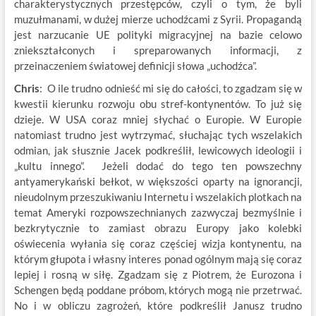
charakterystycznych przestępców, czyli o tym, że byli
muzułmanami, w dużej mierze uchodźcami z Syrii. Propagandą
jest narzucanie UE polityki migracyjnej na bazie celowo
zniekształconych i spreparowanych informacji, z
przeinaczeniem światowej definicji słowa „uchodźca”.
Chris
: O ile trudno odnieść mi się do całości, to zgadzam się w
kwestii kierunku rozwoju obu stref-kontynentów. To już się
dzieje. W USA coraz mniej słychać o Europie. W Europie
natomiast trudno jest wytrzymać, słuchając tych wszelakich
odmian, jak słusznie Jacek podkreślił, lewicowych ideologii i
„kultu innego”. Jeżeli dodać do tego ten powszechny
antyamerykański bełkot, w większości oparty na ignorancji,
nieudolnym przeszukiwaniu Internetu i wszelakich plotkach na
temat Ameryki rozpowszechnianych zazwyczaj bezmyślnie i
bezkrytycznie to zamiast obrazu Europy jako kolebki
oświecenia wyłania się coraz częściej wizja kontynentu, na
którym głupota i własny interes ponad ogólnym mają się coraz
lepiej i rosną w siłę. Zgadzam się z Piotrem, że Eurozona i
Schengen będą poddane próbom, których mogą nie przetrwać.
No i w obliczu zagrożeń, które podkreślił Janusz trudno