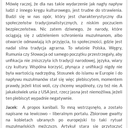
Mówię raczej, że dla nas takie wydarzenie jak nagły napływ
ludzi z innego kręgu kulturowego, jest trudne do strawienia.
Budzi się w nas opór, który jest charakterystyczny dla
społeczeństw tradycjonalistycznych, z niskim poczuciem
bezpieczeństwa. Nic zatem dziwnego, że narody, które
ociągają się z udzieleniem schronienia muzułmanom, albo
otwarcie odmawiają ich przyjęcia, to społeczności, gdzie jest
nadal silna tradycja agrarna. To właśnie Polska, Węgry,
Rumunia czy Słowacja od samego początku przestrzegały, aby
unfikacja nie zniszczyła ich tradycji narodowej, języka, wiary
czy kultury. Wspólna korzyść, płynąca z unifikacji nigdy nie
była wartością nadrzędną. Stosunek do islamu w Europie i do
napływu muzułmanów stał się więc plebiscytem, momentem
prawdy, jeżeli ktoś woli, czy chcemy wspólnoty, czy też nie. A
jakakolwiek unia z USA jest, rzecz jasna jest niemożliwa, jeżeli
ten plebiscyt wypadnie negatywnie.
Jacek
: A propos kanibali. To mną wstrząsnęło, a zostało
napisane na lewicowo – liberalnym portalu. Zbiorowe gwałty
na kobietach ubranych po europejski to taki rytuał
muzułmańskich mężczyzn. Artykuł stara się przytoczyć