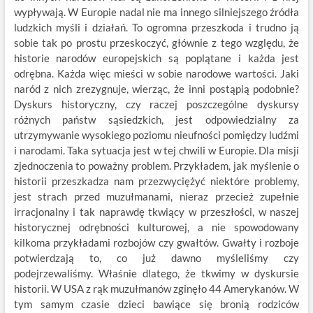
wypływają. W Europie nadal nie ma innego silniejszego źródła
ludzkich myśli i działań. To ogromna przeszkoda i trudno ją
sobie tak po prostu przeskoczyć, głównie z tego względu, że
historie narodów europejskich są poplątane i każda jest
odrębna. Każda więc mieści w sobie narodowe wartości. Jaki
naród z nich zrezygnuje, wierząc, że inni postąpią podobnie?
Dyskurs historyczny, czy raczej poszczególne dyskursy
różnych państw sąsiedzkich, jest odpowiedzialny za
utrzymywanie wysokiego poziomu nieufności pomiędzy ludźmi
i narodami. Taka sytuacja jest w tej chwili w Europie. Dla misji
zjednoczenia to poważny problem. Przykładem, jak myślenie o
historii przeszkadza nam przezwyciężyć niektóre problemy,
jest strach przed muzułmanami, nieraz przecież zupełnie
irracjonalny i tak naprawdę tkwiący w przeszłości, w naszej
historycznej odrębności kulturowej, a nie spowodowany
kilkoma przykładami rozbojów czy gwałtów. Gwałty i rozboje
potwierdzają to, co już dawno myśleliśmy czy
podejrzewaliśmy. Właśnie dlatego, że tkwimy w dyskursie
historii. W USA z rąk muzułmanów zginęło 44 Amerykanów. W
tym samym czasie dzieci bawiące się bronią rodziców