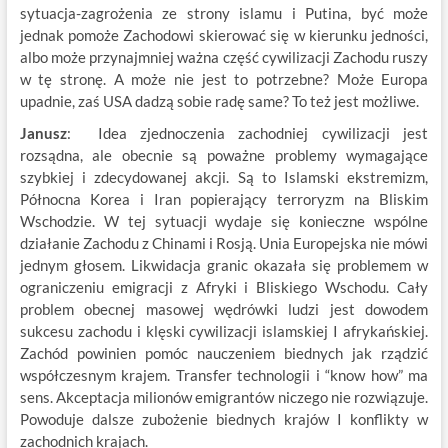
sytuacja-zagrożenia ze strony islamu i Putina, być może
jednak pomoże Zachodowi skierować się w kierunku jedności,
albo może przynajmniej ważna część cywilizacji Zachodu ruszy
w tę stronę. A może nie jest to potrzebne? Może Europa
upadnie, zaś USA dadzą sobie radę same? To też jest możliwe.
Janusz
: Idea zjednoczenia zachodniej cywilizacji jest
rozsądna, ale obecnie są poważne problemy wymagające
szybkiej i zdecydowanej akcji. Są to Islamski ekstremizm,
Północna Korea i Iran popierający terroryzm na Bliskim
Wschodzie. W tej sytuacji wydaje się konieczne wspólne
działanie Zachodu z Chinami i Rosją. Unia Europejska nie mówi
jednym głosem. Likwidacja granic okazała się problemem w
ograniczeniu emigracji z Afryki i Bliskiego Wschodu. Cały
problem obecnej masowej wędrówki ludzi jest dowodem
sukcesu zachodu i klęski cywilizacji islamskiej I afrykańskiej.
Zachód powinien pomóc nauczeniem biednych jak rządzić
współczesnym krajem. Transfer technologii i “know how” ma
sens. Akceptacja milionów emigrantów niczego nie rozwiązuje.
Powoduje dalsze zubożenie biednych krajów I konflikty w
zachodnich krajach.