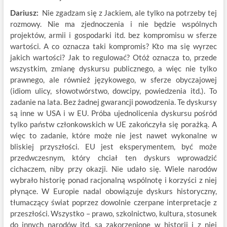
Dariusz:
Nie zgadzam się z Jackiem, ale tylko na potrzeby tej
rozmowy. Nie ma zjednoczenia i nie będzie wspólnych
projektów, armii i gospodarki itd. bez kompromisu w sferze
wartości. A co oznacza taki kompromis? Kto ma się wyrzec
jakich wartości? Jak to regulować? Otóż oznacza to, przede
wszystkim, zmianę dyskursu publicznego, a więc nie tylko
prawnego, ale również językowego, w sferze obyczajowej
(idiom ulicy, słowotwórstwo, dowcipy, powiedzenia itd.). To
zadanie na lata. Bez żadnej gwarancji powodzenia. Te dyskursy
są inne w USA i w EU. Próba ujednolicenia dyskursu pośród
tylko państw członkowskich w UE zakończyła się porażką. A
więc to zadanie, które może nie jest nawet wykonalne w
bliskiej przyszłości. EU jest eksperymentem, być może
przedwczesnym, który chciał ten dyskurs wprowadzić
cichaczem, niby przy okazji. Nie udało się. Wiele narodów
wybrało historię ponad racjonalną wspólnotę i korzyści z niej
płynące. W Europie nadal obowiązuje dyskurs historyczny,
tłumaczący świat poprzez dowolnie czerpane interpretacje z
przeszłości. Wszystko – prawo, szkolnictwo, kultura, stosunek
do innych narodów itd. są zakorzenione w historii i z niej