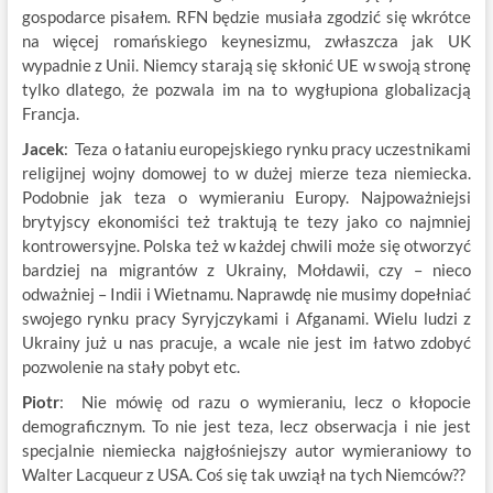
gospodarce pisałem. RFN będzie musiała zgodzić się wkrótce
na więcej romańskiego keynesizmu, zwłaszcza jak UK
wypadnie z Unii. Niemcy starają się skłonić UE w swoją stronę
tylko dlatego, że pozwala im na to wygłupiona globalizacją
Francja.
Jacek
: Teza o łataniu europejskiego rynku pracy uczestnikami
religijnej wojny domowej to w dużej mierze teza niemiecka.
Podobnie jak teza o wymieraniu Europy. Najpoważniejsi
brytyjscy ekonomiści też traktują te tezy jako co najmniej
kontrowersyjne. Polska też w każdej chwili może się otworzyć
bardziej na migrantów z Ukrainy, Mołdawii, czy – nieco
odważniej – Indii i Wietnamu. Naprawdę nie musimy dopełniać
swojego rynku pracy Syryjczykami i Afganami. Wielu ludzi z
Ukrainy już u nas pracuje, a wcale nie jest im łatwo zdobyć
pozwolenie na stały pobyt etc.
Piotr
: Nie mówię od razu o wymieraniu, lecz o kłopocie
demograficznym. To nie jest teza, lecz obserwacja i nie jest
specjalnie niemiecka najgłośniejszy autor wymieraniowy to
Walter Lacqueur z USA. Coś się tak uwziął na tych Niemców??