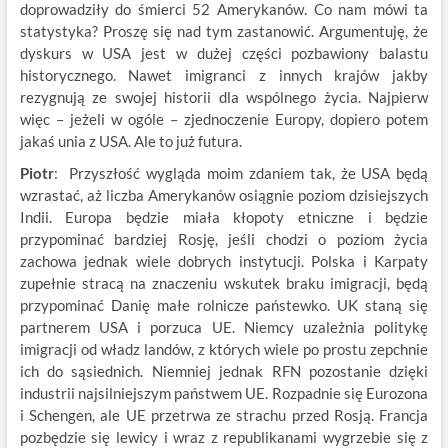
doprowadziły do śmierci 52 Amerykanów. Co nam mówi ta
statystyka? Proszę się nad tym zastanowić. Argumentuję, że
dyskurs w USA jest w dużej części pozbawiony balastu
historycznego. Nawet imigranci z innych krajów jakby
rezygnują ze swojej historii dla wspólnego życia. Najpierw
więc – jeżeli w ogóle – zjednoczenie Europy, dopiero potem
jakaś unia z USA. Ale to już futura.
Piotr
: Przyszłość wygląda moim zdaniem tak, że USA będą
wzrastać, aż liczba Amerykanów osiągnie poziom dzisiejszych
Indii. Europa będzie miała kłopoty etniczne i będzie
przypominać bardziej Rosję, jeśli chodzi o poziom życia
zachowa jednak wiele dobrych instytucji. Polska i Karpaty
zupełnie stracą na znaczeniu wskutek braku imigracji, będą
przypominać Danię małe rolnicze państewko. UK staną się
partnerem USA i porzuca UE. Niemcy uzależnia politykę
imigracji od władz landów, z których wiele po prostu zepchnie
ich do sąsiednich. Niemniej jednak RFN pozostanie dzięki
industrii najsilniejszym państwem UE. Rozpadnie się Eurozona
i Schengen, ale UE przetrwa ze strachu przed Rosją. Francja
pozbędzie się lewicy i wraz z republikanami wygrzebie się z