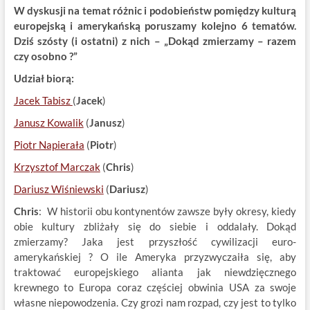
W dyskusji na temat różnic i podobieństw pomiędzy kulturą
europejską i amerykańską poruszamy kolejno 6 tematów.
Dziś szósty (i ostatni) z nich – „
Dokąd zmierzamy – razem
czy osobno ?
”
Udział biorą:
Jacek Tabisz
(
Jacek
)
Janusz Kowalik
(
Janusz
)
Piotr Napierała
(
Piotr
)
Krzysztof Marczak
(
Chris
)
Dariusz Wiśniewski
(
Dariusz
)
Chris
: W historii obu kontynentów zawsze były okresy, kiedy
obie kultury zbliżały się do siebie i oddalały. Dokąd
zmierzamy? Jaka jest przyszłość cywilizacji euro-
amerykańskiej ? O ile Ameryka przyzwyczaiła się, aby
traktować europejskiego alianta jak niewdzięcznego
krewnego to Europa coraz częściej obwinia USA za swoje
własne niepowodzenia. Czy grozi nam rozpad, czy jest to tylko