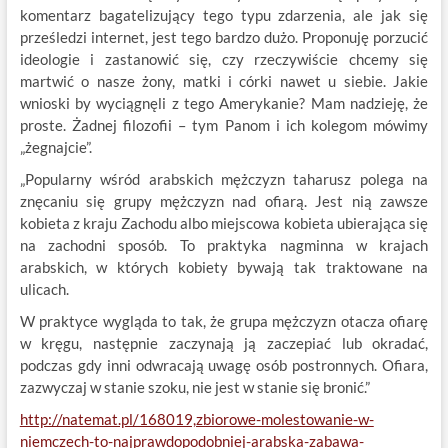
komentarz bagatelizujący tego typu zdarzenia, ale jak się
prześledzi internet, jest tego bardzo dużo. Proponuję porzucić
ideologie i zastanowić się, czy rzeczywiście chcemy się
martwić o nasze żony, matki i córki nawet u siebie. Jakie
wnioski by wyciągnęli z tego Amerykanie? Mam nadzieję, że
proste. Żadnej filozofii – tym Panom i ich kolegom mówimy
„żegnajcie”.
„Popularny wśród arabskich mężczyzn taharusz polega na
znęcaniu się grupy mężczyzn nad ofiarą. Jest nią zawsze
kobieta z kraju Zachodu albo miejscowa kobieta ubierająca się
na zachodni sposób. To praktyka nagminna w krajach
arabskich, w których kobiety bywają tak traktowane na
ulicach.
W praktyce wygląda to tak, że grupa mężczyzn otacza ofiarę
w kręgu, następnie zaczynają ją zaczepiać lub okradać,
podczas gdy inni odwracają uwagę osób postronnych. Ofiara,
zazwyczaj w stanie szoku, nie jest w stanie się bronić.”
http://natemat.pl/168019,zbiorowe-molestowanie-w-
niemczech-to-najprawdopodobniej-arabska-zabawa-