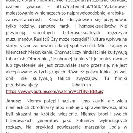
czasem gwałcić – http://natemat.pl/168019,zbiorowe-
molestowanie-w-niemczech-to-najprawdopodobniej-arabska-
zabawa-taharrush . Kanada zdecydowała się przyjmować
tylko rodziny, samotne matki i homoseksualistów. Nie
przyjmują samotnych heteroseksualnych mężczyzn
muzułmanów. Rasiści? Czy może rozsądni? Kultura wpływa na
statystyczne zachowania danej społeczności. Mieszkający w
Niemczech Meksykanie, Chorwaci, czy hinduiści nie kultywują
taharrush. Otoczenie „źle ubranej kobiety” i jej molestowanie
lub zgwałcenie nie jest zrozumiałe samo przez się, nie jest
akceptowane w tych grupach. Również polscy kibice (nawet
oni!) nie kultywują takich zwyczajów. Tu filmiki
przedstawiający taharrush –
https://www.youtube.com/watch?v=cl1INEBBCgg
Janusz
: Niemcy potępili nazizm i jego skutki, ale wielu
niemieckich zbrodniarzy albo uniknęło sprawiedliwości, albo
byli skazani na krótkie więzienie. Niemcy bronili swoich
hitlerowskich generałów jako żołnierzy wykonujących
rozkazy. Na przykład powieszenie marszałka Jodla w