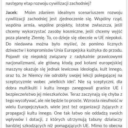
następny etap rozwoju cywilizacji zachodniej?
Jacek
: Moim zdaniem idealnym scenariuszem rozwoju
cywilizacji zachodniej jest zjednoczenie się. Wspólny rząd,
wspólna armia, wspólne projekty, istotne zwłaszcza, jeśli
chcemy wykorzystać zasoby kosmiczne, jeśli chcemy wyjść
poza planetę Ziemię. To, co dzieje się obecnie w UE niepokoi.
Do niedawna można było myśleć, że pomimo licznych
dziwactw i kompromisów Unia Europejska kuśtyka do przodu.
Pojawił się niepokój związany z radykalnie prawicowymi
nacjonalizmami, ale główną kłodą pod kołami europejskiej
maszyny okazuje się jednak lewicowa ideologia, kult innego,
oraz to, że Niemcy nie odrobiły swojej lekcji polegającej na
sceptycyzmie wobec „wielkich idei”. Nie są sceptyczni, dla
dobra multikulti i kultu innego zanegowali granice UE i
bezpieczeństwo jej mieszkańców. Teraz zaczynają się chyba z
tego wycofywać, ale nie będzie to proste. Wzrosła nieufność w
wielu Europejczykach, wiele jest też organizacji żyjących z
propagacji kultu innego. One tak łatwo nie oddadzą swoich
wpływów i dotacji, z których utrzymują tabuny działaczy
bardziej szkodzących niż pomagających UE. Mimo to obecna