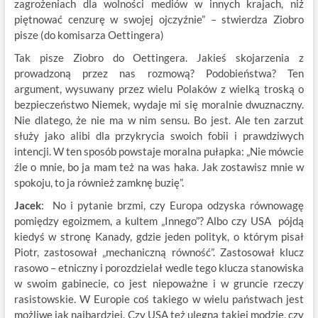
zagrożeniach dla wolności mediów w innych krajach, niż
piętnować cenzurę w swojej ojczyźnie” – stwierdza Ziobro
pisze (do komisarza Oettingera)
Tak pisze Ziobro do Oettingera. Jakieś skojarzenia z
prowadzoną przez nas rozmową? Podobieństwa? Ten
argument, wysuwany przez wielu Polaków z wielką troską o
bezpieczeństwo Niemek, wydaje mi się moralnie dwuznaczny.
Nie dlatego, że nie ma w nim sensu. Bo jest. Ale ten zarzut
służy jako alibi dla przykrycia swoich fobii i prawdziwych
intencji. W ten sposób powstaje moralna pułapka: „Nie mówcie
źle o mnie, bo ja mam też na was haka. Jak zostawisz mnie w
spokoju, to ja również zamknę buzię”.
Jacek
: No i pytanie brzmi, czy Europa odzyska równowagę
pomiędzy egoizmem, a kultem „Innego”? Albo czy USA pójdą
kiedyś w stronę Kanady, gdzie jeden polityk, o którym pisał
Piotr, zastosował „mechaniczną równość”. Zastosował klucz
rasowo – etniczny i porozdzielał wedle tego klucza stanowiska
w swoim gabinecie, co jest niepoważne i w gruncie rzeczy
rasistowskie. W Europie coś takiego w wielu państwach jest
możliwe jak najbardziej. Czy USA też ulegną takiej modzie, czy