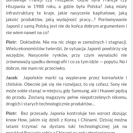
Hiszpania w 1988 roku, a gdzie była Polska? Jaką miały
infrastrukturę te kraje, jakie nasycenie kapitałowe, jaką
jakość produktów, jaką wydajność pracy…? Porównywanie
Japonii z samą Polską jest nie do końca dobrym argumentem i
nie wiem nawet na co?
Piotr
: Dokładnie. Nie ma nic złego w zamożnych i stagnacji.
Wielu ekonomistów twierdzi, że sytuacja Japonii powtórzy się
wszędzie. Nasycenie rynków, przy czym wynalazki nie
zrównoważą spadku demografii i co za tym idzie — popytu. No i
dobrze, nie mam nic przeciwko.
Jacek
: Japońskie marki są wypierane przez koreańskie i
chińskie. Obecnie jak się nie rozwijasz, to się cofasz. Sony nie
może sobie stanąć w miejscu, gdy Samsung, ale i Huawei pędzą
do przodu. Zostaną magazyny pełne niepotrzebnych nikomu,
drogich i starych technologicznie produktów…
Piotr
: Bez przesady. Japonia kontroluje ten wzrost dozując
know How, jakim się dzieli z Koreą i Chinami. Dzisiaj można
latami trzymać na dystans luki technologicznej jak na
przykład Rosjanie robią z Chinami na polu zbrojeniowym.