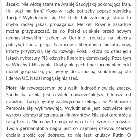
Jacek
: Nie widzę szans na Arabię Saudyjską pokonującą Iran.
Ilu ludzi ma Iran? Kogo w razie potrzeby poprze sunnicka
Turcja? Wyludnianie się Polski do tak żałosnego stanu to
chyba raczej jakaś propaganda Merkel. Równie zasadnie
można przypuszczać, że do Polski ucieknie przed nowym
neonazistowskim rządem w Berlinie (reakcja na obecną
politykę) spora grupa Niemców i liberalnych muzułmanów,
którzy przyczynią się do rozwoju Polski, która po dziesięciu
latach dyktatury PiS odzyska liberalną demokrację. Poza tym
są Włochy i Hiszpania. Gdyby nie pech i narzucony niemiecki
model gospodarki, już byłyby dość mocną konkurencją dla
liderów UE. Nadal mogą się nią stać.
Piotr
: Na nowoczesnym polu walki ludność niewiele znaczy.
Saudyjska armia jest o wiele nowocześniejsza i lepsza od
irańskiej. Turcja byłaby zachwycona czekając, aż Arabowie i
Persowie się wykrwawiają. Wyludnianie jest oczywiste ani
wzrostu demograficznego, ani imigrantów. Nie spotkałem się z
taką tezą u Niemców to moja własna teza. Szczerze mówiąc
Twoja germanofobia nagła jest co najmniej dziwna. Merkel
chciała zrobić coś dobrego, to nie jest knujący Putin. O