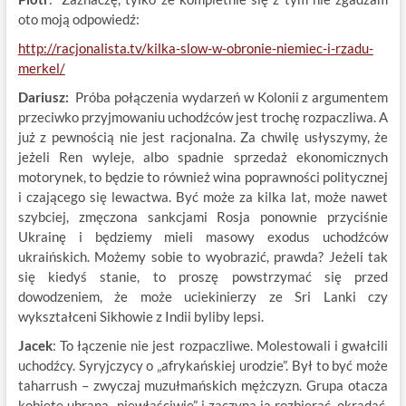
oto moją odpowiedź:
http://racjonalista.tv/kilka-slow-w-obronie-niemiec-i-rzadu-
merkel/
Dariusz:
Próba połączenia wydarzeń w Kolonii z argumentem
przeciwko przyjmowaniu uchodźców jest trochę rozpaczliwa. A
już z pewnością nie jest racjonalna. Za chwilę usłyszymy, że
jeżeli Ren wyleje, albo spadnie sprzedaż ekonomicznych
motorynek, to będzie to również wina poprawności politycznej
i czającego się lewactwa. Być może za kilka lat, może nawet
szybciej, zmęczona sankcjami Rosja ponownie przyciśnie
Ukrainę i będziemy mieli masowy exodus uchodźców
ukraińskich. Możemy sobie to wyobrazić, prawda? Jeżeli tak
się kiedyś stanie, to proszę powstrzymać się przed
dowodzeniem, że może uciekinierzy ze Sri Lanki czy
wykształceni Sikhowie z Indii byliby lepsi.
Jacek
: To łączenie nie jest rozpaczliwe. Molestowali i gwałcili
uchodźcy. Syryjczycy o „afrykańskiej urodzie”. Był to być może
taharrush – zwyczaj muzułmańskich mężczyzn. Grupa otacza
kobietę ubraną „niewłaściwie” i zaczyna ją rozbierać, okradać,