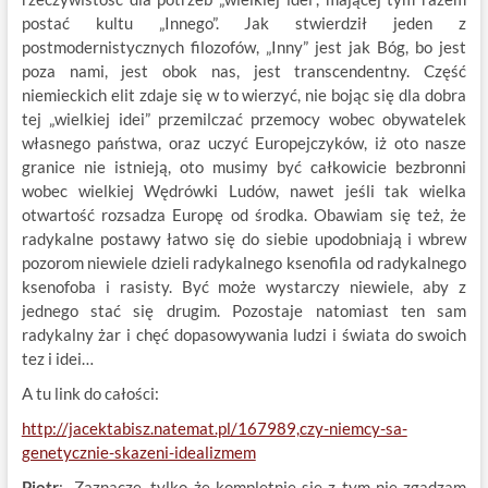
postać kultu „Innego”. Jak stwierdził jeden z
postmodernistycznych filozofów, „Inny” jest jak Bóg, bo jest
poza nami, jest obok nas, jest transcendentny. Część
niemieckich elit zdaje się w to wierzyć, nie bojąc się dla dobra
tej „wielkiej idei” przemilczać przemocy wobec obywatelek
własnego państwa, oraz uczyć Europejczyków, iż oto nasze
granice nie istnieją, oto musimy być całkowicie bezbronni
wobec wielkiej Wędrówki Ludów, nawet jeśli tak wielka
otwartość rozsadza Europę od środka. Obawiam się też, że
radykalne postawy łatwo się do siebie upodobniają i wbrew
pozorom niewiele dzieli radykalnego ksenofila od radykalnego
ksenofoba i rasisty. Być może wystarczy niewiele, aby z
jednego stać się drugim. Pozostaje natomiast ten sam
radykalny żar i chęć dopasowywania ludzi i świata do swoich
tez i idei…
A tu link do całości:
http://jacektabisz.natemat.pl/167989,czy-niemcy-sa-
genetycznie-skazeni-idealizmem
Piotr
: Zaznaczę, tylko że kompletnie się z tym nie zgadzam