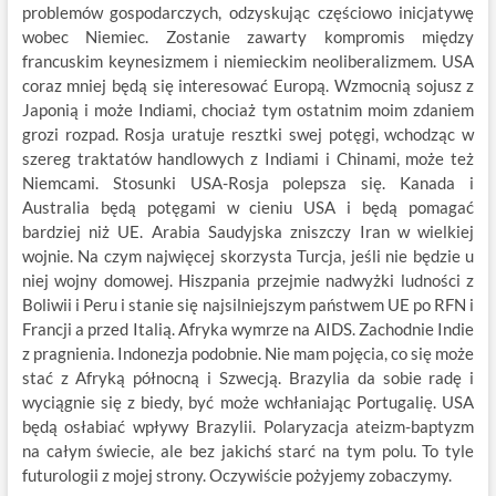
problemów gospodarczych, odzyskując częściowo inicjatywę
wobec Niemiec. Zostanie zawarty kompromis między
francuskim keynesizmem i niemieckim neoliberalizmem. USA
coraz mniej będą się interesować Europą. Wzmocnią sojusz z
Japonią i może Indiami, chociaż tym ostatnim moim zdaniem
grozi rozpad. Rosja uratuje resztki swej potęgi, wchodząc w
szereg traktatów handlowych z Indiami i Chinami, może też
Niemcami. Stosunki USA-Rosja polepsza się. Kanada i
Australia będą potęgami w cieniu USA i będą pomagać
bardziej niż UE. Arabia Saudyjska zniszczy Iran w wielkiej
wojnie. Na czym najwięcej skorzysta Turcja, jeśli nie będzie u
niej wojny domowej. Hiszpania przejmie nadwyżki ludności z
Boliwii i Peru i stanie się najsilniejszym państwem UE po RFN i
Francji a przed Italią. Afryka wymrze na AIDS. Zachodnie Indie
z pragnienia. Indonezja podobnie. Nie mam pojęcia, co się może
stać z Afryką północną i Szwecją. Brazylia da sobie radę i
wyciągnie się z biedy, być może wchłaniając Portugalię. USA
będą osłabiać wpływy Brazylii. Polaryzacja ateizm-baptyzm
na całym świecie, ale bez jakichś starć na tym polu. To tyle
futurologii z mojej strony. Oczywiście pożyjemy zobaczymy.