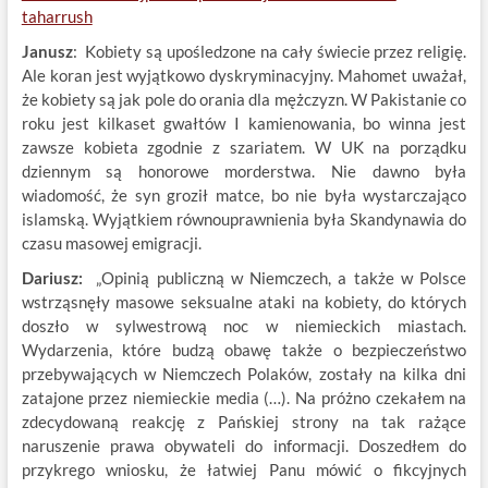
taharrush
Janusz
: Kobiety są upośledzone na cały świecie przez religię.
Ale koran jest wyjątkowo dyskryminacyjny. Mahomet uważał,
że kobiety są jak pole do orania dla mężczyzn. W Pakistanie co
roku jest kilkaset gwałtów I kamienowania, bo winna jest
zawsze kobieta zgodnie z szariatem. W UK na porządku
dziennym są honorowe morderstwa. Nie dawno była
wiadomość, że syn groził matce, bo nie była wystarczająco
islamską. Wyjątkiem równouprawnienia była Skandynawia do
czasu masowej emigracji.
Dariusz:
„Opinią publiczną w Niemczech, a także w Polsce
wstrząsnęły masowe seksualne ataki na kobiety, do których
doszło w sylwestrową noc w niemieckich miastach.
Wydarzenia, które budzą obawę także o bezpieczeństwo
przebywających w Niemczech Polaków, zostały na kilka dni
zatajone przez niemieckie media (…). Na próżno czekałem na
zdecydowaną reakcję z Pańskiej strony na tak rażące
naruszenie prawa obywateli do informacji. Doszedłem do
przykrego wniosku, że łatwiej Panu mówić o fikcyjnych