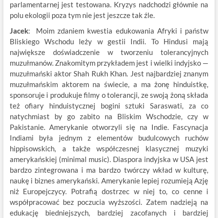
parlamentarnej jest testowana. Kryzys nadchodzi głównie na
polu ekologii poza tym nie jest jeszcze tak źle.
Jacek
: Moim zdaniem kwestia edukowania Afryki i państw
Bliskiego Wschodu leży w gestii Indii. To Hindusi mają
największe doświadczenie w tworzeniu tolerancyjnych
muzułmanów. Znakomitym przykładem jest i wielki indyjsko —
muzułmański aktor Shah Rukh Khan. Jest najbardziej znanym
muzułmańskim aktorem na świecie, a ma żonę hinduistkę,
sponsoruje i produkuje filmy o tolerancji, ze swoją żoną składa
też ofiary hinduistycznej bogini sztuki Saraswati, za co
natychmiast by go zabito na Bliskim Wschodzie, czy w
Pakistanie. Amerykanie otworzyli się na Indie. Fascynacja
Indiami była jednym z elementów budulcowych ruchów
hippisowskich, a także współczesnej klasycznej muzyki
amerykańskiej (minimal music). Diaspora indyjska w USA jest
bardzo zintegrowana i ma bardzo twórczy wkład w kulturę,
naukę i biznes amerykański. Amerykanie lepiej rozumieją Azję
niż Europejczycy. Potrafią dostrzec w niej to, co cenne i
współpracować bez poczucia wyższości. Zatem nadzieją na
edukację biedniejszych, bardziej zacofanych i bardziej