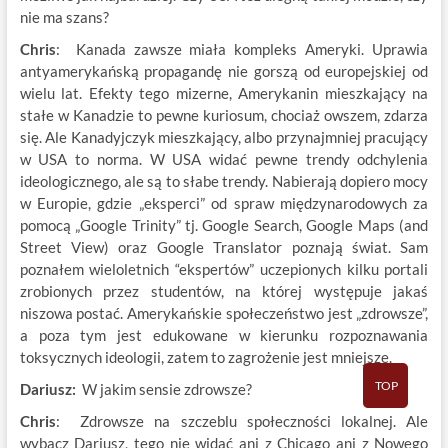
nie ma szans?
Chris
: Kanada zawsze miała kompleks Ameryki. Uprawia
antyamerykańską propagandę nie gorszą od europejskiej od
wielu lat. Efekty tego mizerne, Amerykanin mieszkający na
stałe w Kanadzie to pewne kuriosum, chociaż owszem, zdarza
się. Ale Kanadyjczyk mieszkający, albo przynajmniej pracujący
w USA to norma. W USA widać pewne trendy odchylenia
ideologicznego, ale są to słabe trendy. Nabierają dopiero mocy
w Europie, gdzie „eksperci” od spraw międzynarodowych za
pomocą „Google Trinity” tj. Google Search, Google Maps (and
Street View) oraz Google Translator poznają świat. Sam
poznałem wieloletnich “ekspertów” uczepionych kilku portali
zrobionych przez studentów, na której występuje jakaś
niszowa postać. Amerykańskie społeczeństwo jest „zdrowsze”,
a poza tym jest edukowane w kierunku rozpoznawania
toksycznych ideologii, zatem to zagrożenie jest mniejsze.
TOP
Dariusz:
W jakim sensie zdrowsze?
Chris
: Zdrowsze na szczeblu społeczności lokalnej. Ale
wybacz Dariusz, tego nie widać ani z Chicago ani z Nowego