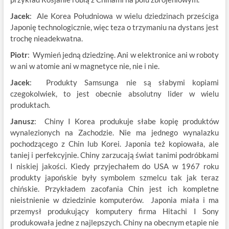
Jacek
: Ale Korea Południowa w wielu dziedzinach prześciga
Japonię technologicznie, więc teza o trzymaniu na dystans jest
trochę nieadekwatna.
Piotr
: Wymień jedną dziedzinę. Ani w elektronice ani w roboty
w ani w atomie ani w magnetyce nie, nie i nie.
Jacek
: Produkty Samsunga nie są słabymi kopiami
czegokolwiek, to jest obecnie absolutny lider w wielu
produktach.
Janusz
: Chiny I Korea produkuje słabe kopię produktów
wynalezionych na Zachodzie. Nie ma jednego wynalazku
pochodzącego z Chin lub Korei. Japonia też kopiowała, ale
taniej i perfekcyjnie. Chiny zarzucają świat tanimi podróbkami
I niskiej jakości. Kiedy przyjechałem do USA w 1967 roku
produkty japońskie były symbolem szmelcu tak jak teraz
chińskie. Przykładem zacofania Chin jest ich kompletne
nieistnienie w dziedzinie komputerów. Japonia miała i ma
przemysł produkujący komputery firma Hitachi I Sony
produkowała jedne z najlepszych. Chiny na obecnym etapie nie