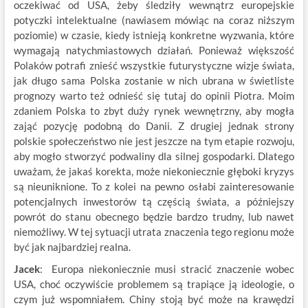
oczekiwać od USA, żeby śledziły wewnątrz europejskie
potyczki intelektualne (nawiasem mówiąc na coraz niższym
poziomie) w czasie, kiedy istnieją konkretne wyzwania, które
wymagają natychmiastowych działań. Ponieważ większość
Polaków potrafi znieść wszystkie futurystyczne wizje świata,
jak długo sama Polska zostanie w nich ubrana w świetliste
prognozy warto też odnieść się tutaj do opinii Piotra. Moim
zdaniem Polska to zbyt duży rynek wewnętrzny, aby mogła
zająć pozycję podobną do Danii. Z drugiej jednak strony
polskie społeczeństwo nie jest jeszcze na tym etapie rozwoju,
aby mogło stworzyć podwaliny dla silnej gospodarki. Dlatego
uważam, że jakaś korekta, może niekoniecznie głęboki kryzys
są nieuniknione. To z kolei na pewno osłabi zainteresowanie
potencjalnych inwestorów tą częścią świata, a późniejszy
powrót do stanu obecnego będzie bardzo trudny, lub nawet
niemożliwy. W tej sytuacji utrata znaczenia tego regionu może
być jak najbardziej realna.
Jacek
: Europa niekoniecznie musi stracić znaczenie wobec
USA, choć oczywiście problemem są trapiące ją ideologie, o
czym już wspomniałem. Chiny stoją być może na krawędzi