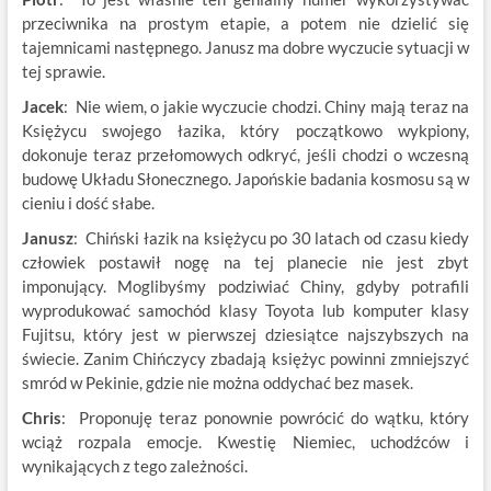
przeciwnika na prostym etapie, a potem nie dzielić się
tajemnicami następnego. Janusz ma dobre wyczucie sytuacji w
tej sprawie.
Jacek
: Nie wiem, o jakie wyczucie chodzi. Chiny mają teraz na
Księżycu swojego łazika, który początkowo wykpiony,
dokonuje teraz przełomowych odkryć, jeśli chodzi o wczesną
budowę Układu Słonecznego. Japońskie badania kosmosu są w
cieniu i dość słabe.
Janusz
: Chiński łazik na księżycu po 30 latach od czasu kiedy
człowiek postawił nogę na tej planecie nie jest zbyt
imponujący. Moglibyśmy podziwiać Chiny, gdyby potrafili
wyprodukować samochód klasy Toyota lub komputer klasy
Fujitsu, który jest w pierwszej dziesiątce najszybszych na
świecie. Zanim Chińczycy zbadają księżyc powinni zmniejszyć
smród w Pekinie, gdzie nie można oddychać bez masek.
Chris
: Proponuję teraz ponownie powrócić do wątku, który
wciąż rozpala emocje. Kwestię Niemiec, uchodźców i
wynikających z tego zależności.