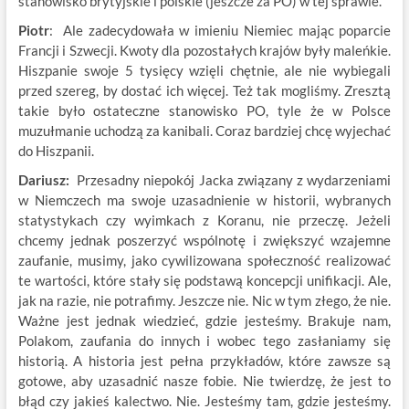
stanowisko brytyjskie i polskie (jeszcze za PO) w tej sprawie.
Piotr
: Ale zadecydowała w imieniu Niemiec mając poparcie
Francji i Szwecji. Kwoty dla pozostałych krajów były maleńkie.
Hiszpanie swoje 5 tysięcy wzięli chętnie, ale nie wybiegali
przed szereg, by dostać ich więcej. Też tak mogliśmy. Zresztą
takie było ostateczne stanowisko PO, tyle że w Polsce
muzułmanie uchodzą za kanibali. Coraz bardziej chcę wyjechać
do Hiszpanii.
Dariusz:
Przesadny niepokój Jacka związany z wydarzeniami
w Niemczech ma swoje uzasadnienie w historii, wybranych
statystykach czy wyimkach z Koranu, nie przeczę. Jeżeli
chcemy jednak poszerzyć wspólnotę i zwiększyć wzajemne
zaufanie, musimy, jako cywilizowana społeczność realizować
te wartości, które stały się podstawą koncepcji unifikacji. Ale,
jak na razie, nie potrafimy. Jeszcze nie. Nic w tym złego, że nie.
Ważne jest jednak wiedzieć, gdzie jesteśmy. Brakuje nam,
Polakom, zaufania do innych i wobec tego zasłaniamy się
historią. A historia jest pełna przykładów, które zawsze są
gotowe, aby uzasadnić nasze fobie. Nie twierdzę, że jest to
błąd czy jakieś kalectwo. Nie. Jesteśmy tam, gdzie jesteśmy.