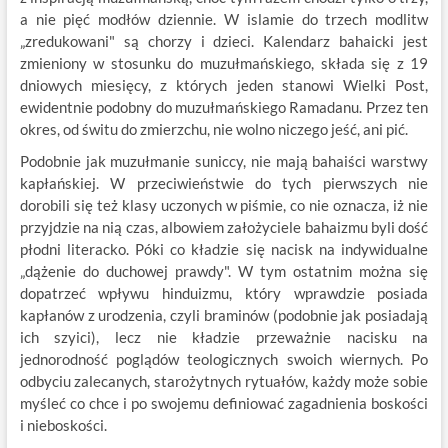
a nie pięć modłów dziennie. W islamie do trzech modlitw
„zredukowani" są chorzy i dzieci. Kalendarz bahaicki jest
zmieniony w stosunku do muzułmańskiego, składa się z 19
dniowych miesięcy, z których jeden stanowi Wielki Post,
ewidentnie podobny do muzułmańskiego Ramadanu. Przez ten
okres, od świtu do zmierzchu, nie wolno niczego jeść, ani pić.
Podobnie jak muzułmanie suniccy, nie mają bahaiści warstwy
kapłańskiej. W przeciwieństwie do tych pierwszych nie
dorobili się też klasy uczonych w piśmie, co nie oznacza, iż nie
przyjdzie na nią czas, albowiem założyciele bahaizmu byli dość
płodni literacko. Póki co kładzie się nacisk na indywidualne
„dążenie do duchowej prawdy". W tym ostatnim można się
dopatrzeć wpływu hinduizmu, który wprawdzie posiada
kapłanów z urodzenia, czyli braminów (podobnie jak posiadają
ich szyici), lecz nie kładzie przeważnie nacisku na
jednorodność poglądów teologicznych swoich wiernych. Po
odbyciu zalecanych, starożytnych rytuałów, każdy może sobie
myśleć co chce i po swojemu definiować zagadnienia boskości
i nieboskości.