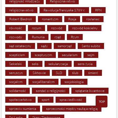
religijność młodzieży
Religioznawstwo
religioznawstwo
Rewolucja francuska 1789 r.
RFN
Robert Biedroń
romantyzm
Rosja
rosłaniec
równość
rozum
rozwód
rozwód kościelny
rozwody
Rumunia
rząd
Rzym
sąd ostateczny
sądy
samorząd
Santo subito
scepticism
sceptycyzm
secularism
sejm
Sekielski
seks
sekularyzacja
sens życia
senyszyn
Sikhowie
SLD
ślub
śmierć
socjalizm
socjalliberalizm
socjobiologia
solidarność
sondaż o religijności
splątanie kwantowe
społeczeństwo
sport
sprawiedliwość
TOP
sprzeciw sumienia
sprzeczności między nauką a religią
Sri Lanka
Stany Zjednoczone