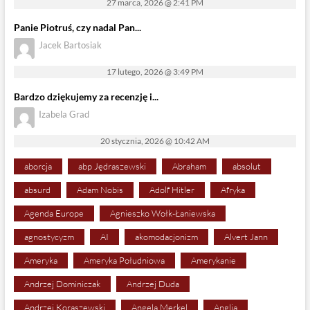
27 marca, 2026 @ 2:41 PM
Panie Piotruś, czy nadal Pan...
Jacek Bartosiak
17 lutego, 2026 @ 3:49 PM
Bardzo dziękujemy za recenzję i...
Izabela Grad
20 stycznia, 2026 @ 10:42 AM
aborcja
abp Jędraszewski
Abraham
absolut
absurd
Adam Nobis
Adolf Hitler
Afryka
Agenda Europe
Agnieszko Wołk-Łaniewska
agnostycyzm
AI
akomodacjonizm
Alvert Jann
Ameryka
Ameryka Południowa
Amerykanie
Andrzej Dominiczak
Andrzej Duda
Andrzej Koraszewski
Angela Merkel
Anglia