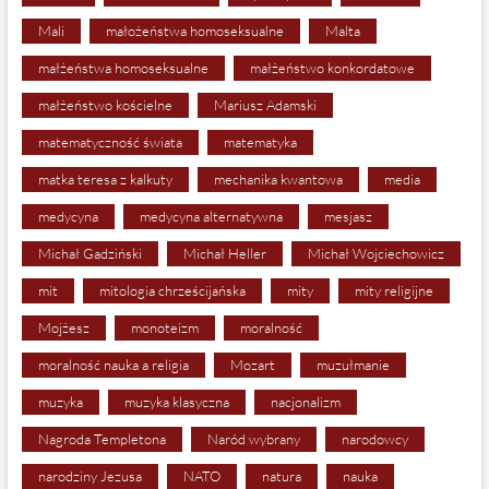
Mali
małożeństwa homoseksualne
Malta
małżeństwa homoseksualne
małżeństwo konkordatowe
małżeństwo kościelne
Mariusz Adamski
matematyczność świata
matematyka
matka teresa z kalkuty
mechanika kwantowa
media
medycyna
medycyna alternatywna
mesjasz
Michał Gadziński
Michał Heller
Michał Wojciechowicz
mit
mitologia chrześcijańska
mity
mity religijne
Mojżesz
monoteizm
moralność
moralność nauka a religia
Mozart
muzułmanie
muzyka
muzyka klasyczna
nacjonalizm
Nagroda Templetona
Naród wybrany
narodowcy
narodziny Jezusa
NATO
natura
nauka