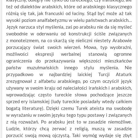
też od dialektów arabskich, które od arabskiego klasycznego
różnią się tak, jak francuski od łaciny. Stąd być może aż tak
wysoki poziom analfabetyzmu w wielu państwach arabskich…
Język narzuca styl myślenia, zaś po arabsku nie da się myśleć
swobodnie w oderwaniu od konstrukcji ściśle związanych
z monoteizmem, na co skarżą się nieliczni niestety Arabowie
porzucający świat swoich wierzeń. Mowa, typ wyobraźni,
możliwości ekspresji werbalnej stanowią ogromne
ograniczenia do przekazywania większości mieszkańców
państw muzułmańskich innego stylu myślenia. Nie
przypadkowo w najbardziej laickiej Turcji Ataturk
zrezygnował z alfabetu arabskiego, po czym oczyścił język
używany w swoim kraju od naleciałości irańskich i arabskich,
wprowadzając często tureckie słowa pochodzące jeszcze
sprzed ery islamskiej (ludy tureckie posiadały wtedy całkiem
bogatą literaturę). Dzięki czemu Turek ateista ma swobodę
w wyrażaniu w swoim języku tego typu postawy i związanych
z nią rozważań. Po arabsku jest to w zasadzie niemożliwe.
Ludzie, którzy chcą zerwać z religią, muszą w zasadzie
porzucić swoją mową ojczystą. Taki wymóg wydaje się zbyt