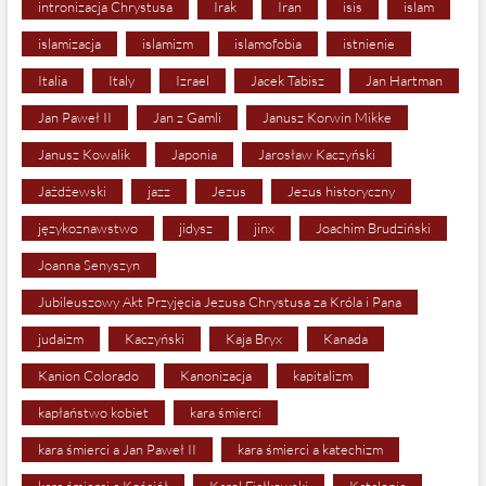
intronizacja Chrystusa
Irak
Iran
isis
islam
islamizacja
islamizm
islamofobia
istnienie
Italia
Italy
Izrael
Jacek Tabisz
Jan Hartman
Jan Paweł II
Jan z Gamli
Janusz Korwin Mikke
Janusz Kowalik
Japonia
Jarosław Kaczyński
Jażdżewski
jazz
Jezus
Jezus historyczny
językoznawstwo
jidysz
jinx
Joachim Brudziński
Joanna Senyszyn
Jubileuszowy Akt Przyjęcia Jezusa Chrystusa za Króla i Pana
judaizm
Kaczyński
Kaja Bryx
Kanada
Kanion Colorado
Kanonizacja
kapitalizm
kapłaństwo kobiet
kara śmierci
kara śmierci a Jan Paweł II
kara śmierci a katechizm
kara śmierci a Kościół
Karol Fjałkowski
Katalonia