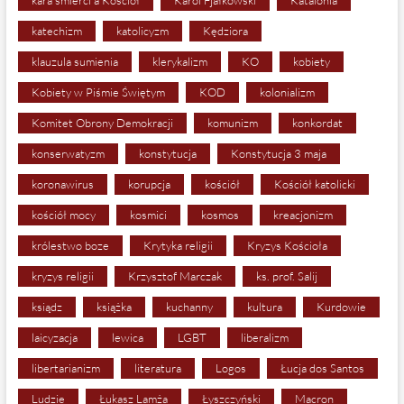
katechizm
katolicyzm
Kędziora
klauzula sumienia
klerykalizm
KO
kobiety
Kobiety w Piśmie Świętym
KOD
kolonializm
Komitet Obrony Demokracji
komunizm
konkordat
konserwatyzm
konstytucja
Konstytucja 3 maja
koronawirus
korupcja
kościół
Kościół katolicki
kościół mocy
kosmici
kosmos
kreacjonizm
królestwo boze
Krytyka religii
Kryzys Kościoła
kryzys religii
Krzysztof Marczak
ks. prof. Salij
ksiądz
książka
kuchanny
kultura
Kurdowie
laicyzacja
lewica
LGBT
liberalizm
libertarianizm
literatura
Logos
Łucja dos Santos
Ludzie
Łukasz Lamża
Łyszczyński
Macron