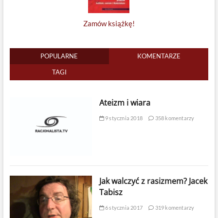
Zamów książkę!
POPULARNE
KOMENTARZE
TAGI
Ateizm i wiara
9 stycznia 2018
358 komentarzy
Jak walczyć z rasizmem? Jacek
Tabisz
6 stycznia 2017
319 komentarzy