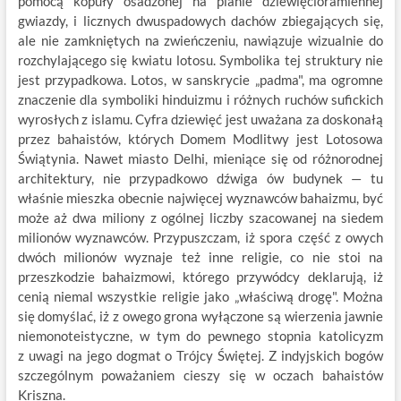
pomocą kopuły osadzonej na planie dziewięcioramiennej
gwiazdy, i licznych dwuspadowych dachów zbiegających się,
ale nie zamkniętych na zwieńczeniu, nawiązuje wizualnie do
rozchylającego się kwiatu lotosu. Symbolika tej struktury nie
jest przypadkowa. Lotos, w sanskrycie „padma", ma ogromne
znaczenie dla symboliki hinduizmu i różnych ruchów sufickich
wyrosłych z islamu. Cyfra dziewięć jest uważana za doskonałą
przez bahaistów, których Domem Modlitwy jest Lotosowa
Świątynia. Nawet miasto Delhi, mieniące się od różnorodnej
architektury, nie przypadkowo dźwiga ów budynek — tu
właśnie mieszka obecnie najwięcej wyznawców bahaizmu, być
może aż dwa miliony z ogólnej liczby szacowanej na siedem
milionów wyznawców. Przypuszczam, iż spora część z owych
dwóch milionów wyznaje też inne religie, co nie stoi na
przeszkodzie bahaizmowi, którego przywódcy deklarują, iż
cenią niemal wszystkie religie jako „właściwą drogę". Można
się domyślać, iż z owego grona wyłączone są wierzenia jawnie
niemonoteistyczne, w tym do pewnego stopnia katolicyzm
z uwagi na jego dogmat o Trójcy Świętej. Z indyjskich bogów
szczególnym poważaniem cieszy się w oczach bahaistów
Kriszna.