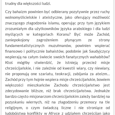
trudny dla większości ludzi.
Czy bahaizm powinien być odbierany pozytywnie przez ruchy
wolnomyślicielskie i ateistyczne, jako oferujący możliwość
znaczącego złagodzenia islamu, operując przy tym językiem
zrozumiałym dla użytkowników języka arabskiego i dla ludzi
myślących w kategoriach Koranu? Być może Zachód,
zaniepokojony zagrożeniem płynącym ze strony
fundamentalistycznych muzułmanów, powinien wspierać
finansowo i politycznie bahaistów, podobnie jak Saudyjczycy
wspierają na całym świecie swoich fanatycznych wahabitów?
Ktoś mógłby stwierdzić, że istnieją przecież misje
chrześcijańskie, i nie zależnie od kwestii wiary, czy niewiary,
nie proponują one szariatu, teokracji, zabijania za ateizm…
Zachód przy tym hojnie wspiera misje chrześcijańskie, bowiem
większości mieszkańców Zachodu chrześcijaństwo jest
zdecydowanie bliższe, niż brak chrześcijaństwa. Jednakże
bardzo często misjonarzom chrześcijańskim zależy bardziej na
pozyskaniu wiernych, niż na złagodzeniu przemocy na tle
religijnym, o czym świadczą liczne i nie stroniące od
ludobójstwa konflikty w Afryce z udziałem chrześcijan jako