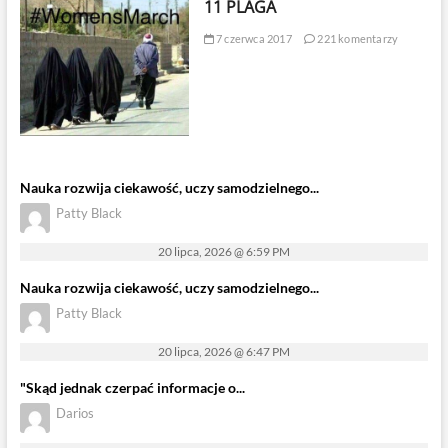
11 PLAGA
7 czerwca 2017
221 komentarzy
Nauka rozwija ciekawość, uczy samodzielnego...
Patty Black
20 lipca, 2026 @ 6:59 PM
Nauka rozwija ciekawość, uczy samodzielnego...
Patty Black
20 lipca, 2026 @ 6:47 PM
"Skąd jednak czerpać informacje o...
Darios