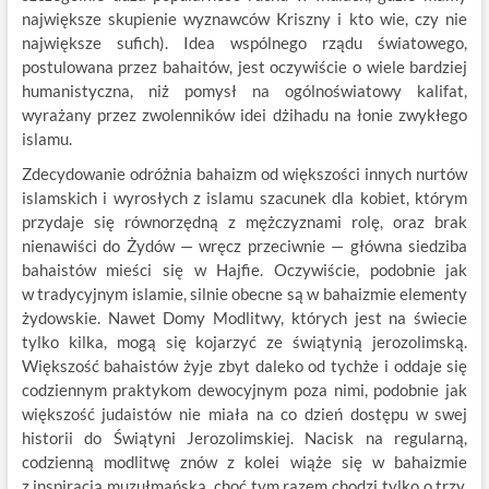
największe skupienie wyznawców Kriszny i kto wie, czy nie
największe sufich). Idea wspólnego rządu światowego,
postulowana przez bahaitów, jest oczywiście o wiele bardziej
humanistyczna, niż pomysł na ogólnoświatowy kalifat,
wyrażany przez zwolenników idei dżihadu na łonie zwykłego
islamu.
Zdecydowanie odróżnia bahaizm od większości innych nurtów
islamskich i wyrosłych z islamu szacunek dla kobiet, którym
przydaje się równorzędną z mężczyznami rolę, oraz brak
nienawiści do Żydów — wręcz przeciwnie — główna siedziba
bahaistów mieści się w Hajfie. Oczywiście, podobnie jak
w tradycyjnym islamie, silnie obecne są w bahaizmie elementy
żydowskie. Nawet Domy Modlitwy, których jest na świecie
tylko kilka, mogą się kojarzyć ze świątynią jerozolimską.
Większość bahaistów żyje zbyt daleko od tychże i oddaje się
codziennym praktykom dewocyjnym poza nimi, podobnie jak
większość judaistów nie miała na co dzień dostępu w swej
historii do Świątyni Jerozolimskiej. Nacisk na regularną,
codzienną modlitwę znów z kolei wiąże się w bahaizmie
z inspiracją muzułmańską, choć tym razem chodzi tylko o trzy,