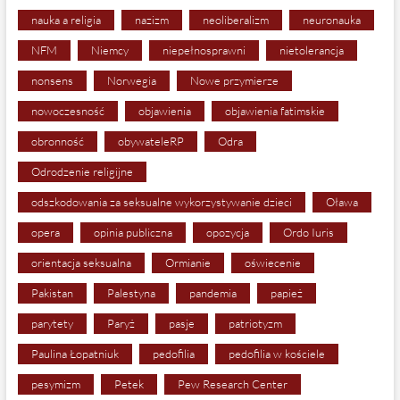
nauka a religia
nazizm
neoliberalizm
neuronauka
NFM
Niemcy
niepełnosprawni
nietolerancja
nonsens
Norwegia
Nowe przymierze
nowoczesność
objawienia
objawienia fatimskie
obronność
obywateleRP
Odra
Odrodzenie religijne
odszkodowania za seksualne wykorzystywanie dzieci
Oława
opera
opinia publiczna
opozycja
Ordo Iuris
orientacja seksualna
Ormianie
oświecenie
Pakistan
Palestyna
pandemia
papież
parytety
Paryż
pasje
patriotyzm
Paulina Łopatniuk
pedofilia
pedofilia w kościele
pesymizm
Petek
Pew Research Center