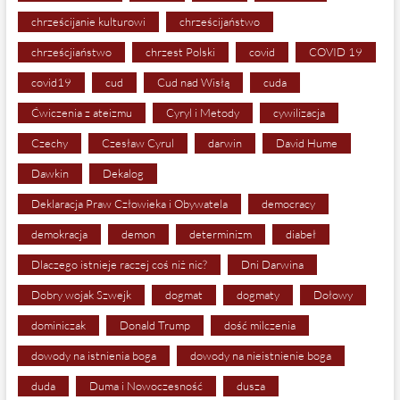
chrześcijanie kulturowi
chrześcijaństwo
chrześcjiaństwo
chrzest Polski
covid
COVID 19
covid19
cud
Cud nad Wisłą
cuda
Ćwiczenia z ateizmu
Cyryl i Metody
cywilizacja
Czechy
Czesław Cyrul
darwin
David Hume
Dawkin
Dekalog
Deklaracja Praw Człowieka i Obywatela
democracy
demokracja
demon
determinizm
diabeł
Dlaczego istnieje raczej coś niż nic?
Dni Darwina
Dobry wojak Szwejk
dogmat
dogmaty
Dołowy
dominiczak
Donald Trump
dość milczenia
dowody na istnienia boga
dowody na nieistnienie boga
duda
Duma i Nowoczesność
dusza