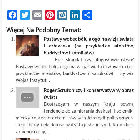
F
T
E
Pi
W
Li
S
ac
w
m
nt
y
n
h
Więcej Na Podobny Temat:
e
itt
ail
er
k
k
ar
Postawy wobec bólu a ogólna wizja świata
b
er
es
o
e
e
i człowieka (na przykładzie ateistów,
o
t
p
dI
buddystów i katolików)
Ból- skandal czy błogosławieństwo?
o
n
Postawy wobec bólu a ogólna wizja świata i człowieka (na
k
przykładzie ateistów, buddystów i katolików) Sylwia
Wojas Instytut…
Roger Scruton czyli konserwatywny obraz
świata
Dostrzegam w naszym kraju pewną
tendencję do zamierania dyskusji i polemiki
między reprezentantami równych ideologii politycznych.
Jako liberał i eks-konserwatysta jestem tym faktem dość
zaniepokojony,…