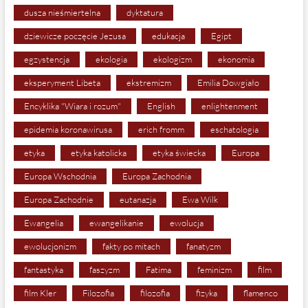
dusza nieśmiertelna
dyktatura
dziewicze poczęcie Jezusa
edukacja
Egipt
egzystencja
ekologia
ekologizm
ekonomia
eksperyment Libeta
ekstremizm
Emilia Dowgiało
Encyklika "Wiara i rozum"
English
enlightenment
epidemia koronawirusa
erich fromm
eschatologia
etyka
etyka katolicka
etyka świecka
Europa
Europa Wschodnia
Europa Zachodnia
Europa Zachodnie
eutanazja
Ewa Wilk
Ewangelia
ewangelikanie
ewolucja
ewolucjonizm
fakty po mitach
fanatyzm
fantastyka
faszyzm
Fatima
feminizm
film
film Kler
Filozofia
filozofia
fizyka
flamenco