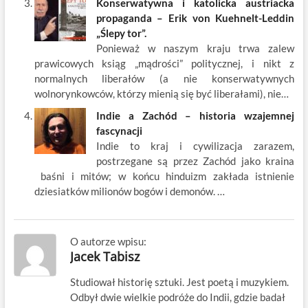
Konserwatywna i katolicka austriacka
propaganda – Erik von Kuehnelt-Leddin
„Ślepy tor”.
Ponieważ w naszym kraju trwa zalew
prawicowych ksiąg „mądrości” politycznej, i nikt z
normalnych liberałów (a nie konserwatywnych
wolnorynkowców, którzy mienią się być liberałami), nie…
Indie a Zachód – historia wzajemnej
fascynacji
Indie to kraj i cywilizacja zarazem,
postrzegane są przez Zachód jako kraina
baśni i mitów; w końcu hinduizm zakłada istnienie
dziesiatków milionów bogów i demonów. …
O autorze wpisu:
Jacek Tabisz
Studiował historię sztuki. Jest poetą i muzykiem.
Odbył dwie wielkie podróże do Indii, gdzie badał