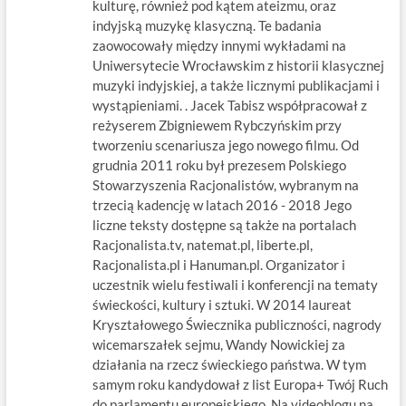
kulturę, również pod kątem ateizmu, oraz
indyjską muzykę klasyczną. Te badania
zaowocowały między innymi wykładami na
Uniwersytecie Wrocławskim z historii klasycznej
muzyki indyjskiej, a także licznymi publikacjami i
wystąpieniami. . Jacek Tabisz współpracował z
reżyserem Zbigniewem Rybczyńskim przy
tworzeniu scenariusza jego nowego filmu. Od
grudnia 2011 roku był prezesem Polskiego
Stowarzyszenia Racjonalistów, wybranym na
trzecią kadencję w latach 2016 - 2018 Jego
liczne teksty dostępne są także na portalach
Racjonalista.tv, natemat.pl, liberte.pl,
Racjonalista.pl i Hanuman.pl. Organizator i
uczestnik wielu festiwali i konferencji na tematy
świeckości, kultury i sztuki. W 2014 laureat
Kryształowego Świecznika publiczności, nagrody
wicemarszałek sejmu, Wandy Nowickiej za
działania na rzecz świeckiego państwa. W tym
samym roku kandydował z list Europa+ Twój Ruch
do parlamentu europejskiego. Na videoblogu na