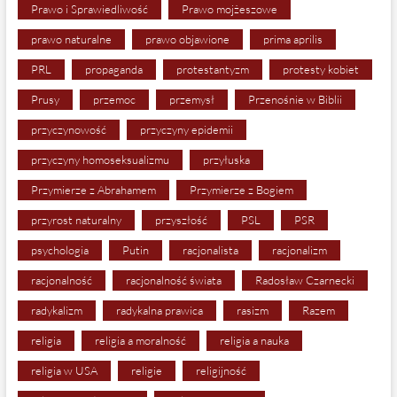
Prawo i Sprawiedliwość
Prawo mojżeszowe
prawo naturalne
prawo objawione
prima aprilis
PRL
propaganda
protestantyzm
protesty kobiet
Prusy
przemoc
przemysł
Przenośnie w Biblii
przyczynowość
przyczyny epidemii
przyczyny homoseksualizmu
przyłuska
Przymierze z Abrahamem
Przymierze z Bogiem
przyrost naturalny
przyszłość
PSL
PSR
psychologia
Putin
racjonalista
racjonalizm
racjonalność
racjonalność świata
Radosław Czarnecki
radykalizm
radykalna prawica
rasizm
Razem
religia
religia a moralność
religia a nauka
religia w USA
religie
religijność