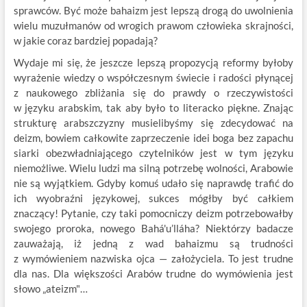
sprawców. Być może bahaizm jest lepszą drogą do uwolnienia
wielu muzułmanów od wrogich prawom człowieka skrajności,
w jakie coraz bardziej popadają?
Wydaje mi się, że jeszcze lepszą propozycją reformy byłoby
wyrażenie wiedzy o współczesnym świecie i radości płynącej
z naukowego zbliżania się do prawdy o rzeczywistości
w języku arabskim, tak aby było to literacko piękne. Znając
strukturę arabszczyzny musielibyśmy się zdecydować na
deizm, bowiem całkowite zaprzeczenie idei boga bez zapachu
siarki obezwładniającego czytelników jest w tym języku
niemożliwe. Wielu ludzi ma silną potrzebę wolności, Arabowie
nie są wyjątkiem. Gdyby komuś udało się naprawdę trafić do
ich wyobraźni językowej, sukces mógłby być całkiem
znaczący! Pytanie, czy taki pomocniczy deizm potrzebowałby
swojego proroka, nowego Bahá'u’lláha? Niektórzy badacze
zauważają, iż jedną z wad bahaizmu są trudności
z wymówieniem nazwiska ojca — założyciela. To jest trudne
dla nas. Dla większości Arabów trudne do wymówienia jest
słowo „ateizm"…