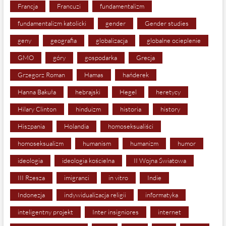
Francja
Francuzi
fundamentalizm
fundamentalizm katolicki
gender
Gender studies
geny
geografia
globalizacja
globalne ocieplenie
GMO
góry
gospodarka
Grecja
Grzegorz Roman
Hamas
hańderek
Hanna Bakuła
hebrajski
Hegel
heretycy
Hilary Clinton
hinduizm
historia
history
Hiszpania
Holandia
homoseksualiści
homoseksualizm
humanism
humanizm
humor
ideologia
ideologia kościelna
II Wojna Światowa
III Rzesza
imigranci
in vitro
Indie
Indonezja
indywidualizacja religii
informatyka
inteligentny projekt
Inter insigniores
internet