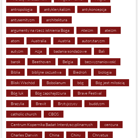
antropologia
antyklerykalizm
antykoncepcja
antysemityzm
architektura
argumenty na rzecz istnienia Boga
Ateizm
ateizm
atom
Australia
Austria
autorytaryzm
autyzm
Azja
badania sondażowe
Bali
barok
Beethoven
Belgia
bezwyznaniowość
Biblia
biblijne oszustwa
Biedroń
biologia
Bliski Wschód
Bobolanum
bóg
Bóg jest miłością
Bóg luk
Bóg zapchajdziura
Brave Festival
Brazylia
Brexit
Brytyjczycy
buddyzm
catholic church
CBOS
Centrum Kopernika Badań Interdyscyplinarnych
cenzura
Charles Darwin
China
Chiny
Chrystus