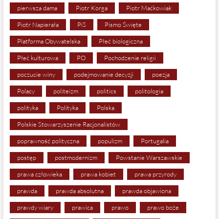
pierwsza dama
Piotr Korga
Piotr Maćkowiak
Piotr Napierała
PiS
Pismo Święte
Platforma Obywatelska
Płeć biologiczna
Płeć kulturowa
PO
Pochodzenie religii
poczucie winy
podejmowanie decyzji
poezja
Polacy
politeizm
politics
politologia
polityka
Polityka
Polska
Polskie Stowarzyszenie Racjonalistów
poprawność polityczna
populizm
Portugalia
postęp
postmodernizm
Powstanie Warszawskie
prawa człowieka
prawa kobiet
prawa przyrody
prawda
prawda absolutna
prawda objawiona
prawdy wiary
prawica
prawo
prawo boże