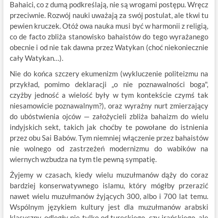
Bahaici, co z dumą podkreślają, nie są wrogami postępu. Wręcz
przeciwnie. Rozwój nauki uważają za swój postulat, ale tkwi tu
pewien kruczek. Otóż owa nauka musi być w harmonii z religią,
co de facto zbliża stanowisko bahaistów do tego wyrażanego
obecnie i od nie tak dawna przez Watykan (choć niekoniecznie
cały Watykan…).
Nie do końca szczery ekumenizm (wykluczenie politeizmu na
przykład, pomimo deklaracji „o nie poznawalności boga",
czyżby jedność a wielość były w tym kontekście czymś tak
niesamowicie poznawalnym?), oraz wyraźny nurt zmierzający
do ubóstwienia ojców — założycieli zbliża bahaizm do wielu
indyjskich sekt, takich jak choćby te powołane do istnienia
przez obu Sai Babów. Tym niemniej włączenie przez bahaistów
nie wolnego od zastrzeżeń modernizmu do wabików na
wiernych wzbudza na tym tle pewną sympatię.
Żyjemy w czasach, kiedy wielu muzułmanów dąży do coraz
bardziej konserwatywnego islamu, który mógłby przerazić
nawet wielu muzułmanów żyjących 300, albo i 700 lat temu.
Wspólnym językiem kultury jest dla muzułmanów arabski
klasyczny, odległy nie tylko od tureckiego, czy irańskiego, ale