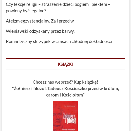
Czy lekcje religii – straszenie dzieci bogiem i piekłem –
powinny być legalne?
Ateizm egzystencjalny. Za i przeciw
Wieniawski odzyskany przez barwy.
Romantyczny skrzypek w czasach chłodnej dokładności
KSIĄŻKI
Chcesz nas weprzeć? Kup książkę!
"Żołnierz i filozof. Tadeusz Kościuszko przeciw królom,
carom i Kościołom”