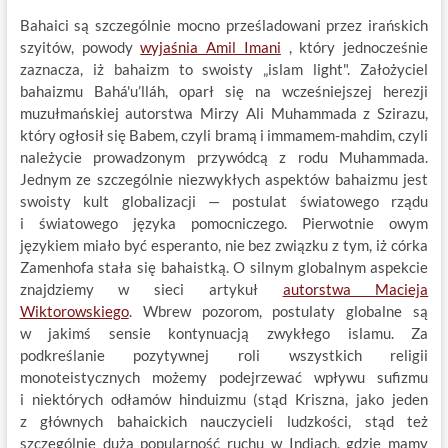
Bahaici są szczególnie mocno prześladowani przez irańskich
szyitów, powody
wyjaśnia Amil Imani
, który jednocześnie
zaznacza, iż bahaizm to swoisty „islam light". Założyciel
bahaizmu Bahá'u’lláh, oparł się na wcześniejszej herezji
muzułmańskiej autorstwa Mirzy Ali Muhammada z Szirazu,
który ogłosił się Babem, czyli bramą i immamem-mahdim, czyli
należycie prowadzonym przywódcą z rodu Muhammada.
Jednym ze szczególnie niezwykłych aspektów bahaizmu jest
swoisty kult globalizacji — postulat światowego rządu
i światowego języka pomocniczego. Pierwotnie owym
językiem miało być esperanto, nie bez związku z tym, iż córka
Zamenhofa stała się bahaistką. O silnym globalnym aspekcie
znajdziemy w sieci artykuł
autorstwa Macieja
Wiktorowskiego
. Wbrew pozorom, postulaty globalne są
w jakimś sensie kontynuacją zwykłego islamu. Za
podkreślanie pozytywnej roli wszystkich religii
monoteistycznych możemy podejrzewać wpływu sufizmu
i niektórych odłamów hinduizmu (stąd Kriszna, jako jeden
z głównych bahaickich nauczycieli ludzkości, stąd też
szczególnie duża popularność ruchu w Indiach, gdzie mamy