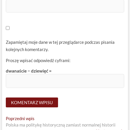
Zapamiętaj moje dane w tej przeglądarce podczas pisania
kolejnych komentarzy.
Proszę wpisać odpowiedź cyframi:
dwanaście − dziewięć =
Nawigacja
Previous
Poprzedni wpis
post:
Polska ma politykę historyczną zamiast normalnej historii
wpisu