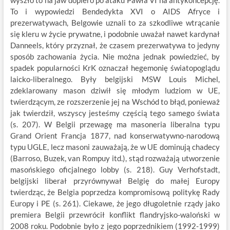
wyszło to na jaw dopiero po ataku Pawła VI na antykoncepcję.
To i wypowiedzi Bendedykta XVI o AIDS Afryce i
prezerwatywach, Belgowie uznali to za szkodliwe wtrącanie
się kleru w życie prywatne, i podobnie uważał nawet kardynał
Danneels, który przyznał, że czasem prezerwatywa to jedyny
sposób zachowania życia. Nie można jednak powiedzieć, by
spadek popularności KrK oznaczał hegemonię światopoglądu
laicko-liberalnego. Były belgijski MSW Louis Michel,
zdeklarowany mason dziwił się młodym ludziom w UE,
twierdzącym, ze rozszerzenie jej na Wschód to błąd, ponieważ
jak twierdził, wszyscy jesteśmy częścią tego samego świata
(s. 207). W Belgii przewagę ma masoneria liberalna typu
Grand Orient Francja 1877, nad konserwatywno-narodową
typu UGLE, lecz masoni zauważają, że w UE dominują chadecy
(Barroso, Buzek, van Rompuy itd.), stąd rozważają utworzenie
masońskiego oficjalnego lobby (s. 218). Guy Verhofstadt,
belgijski liberał przyrównywał Belgię do małej Europy
twierdząc, że Belgia poprzedza kompromisową politykę Rady
Europy i PE (s. 261). Ciekawe, że jego długoletnie rządy jako
premiera Belgii przewrócił konflikt flandryjsko-waloński w
2008 roku. Podobnie było z jego poprzednikiem (1992-1999)