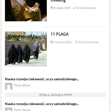
Dekalog
3 lutego 2018
223 komentarze
11 PLAGA
7 czerwca 2017
221 komentarzy
Nauka rozwija ciekawość, uczy samodzielnego...
Patty Black
20 lipca, 2026 @ 6:59 PM
Nauka rozwija ciekawość, uczy samodzielnego...
Patty Black