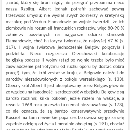
„naród, który się broni nigdy nie przegra” przypomina nieco
naszą Rzplitą. Albert jednak potrafił zachować pewną
trzeźwość umysłu; nie wysłał swych żołnierzy w kretyńską
masakrę pod Verdun. Flamadowie po wojnie twierdzili, że ich
ziomkowie nie rozumieli francuskich rozkazów, więc 80-90 %
żołnierzy posyłanych na najgorsze odcinki stanowili
Flamandowie, choć historycy twierdzą, że najwyżej 67 % (s.
117). I wojna światowa jednocześnie Belgów połączyła i
podzieliła. Nieco rozgrzesza Orzechowski kolaborację
belgijską podczas II wojny (stąd po wojnie trzeba było mieć
zaświadczenie patriotyzmu od ruchu oporu by dostać dobra
pracę!), tym, że król został w kraju, a Belgowie należeli do
narodów niezadowolonych z pokoju wersalskiego (s. 133).
Obecny król Albert II jest akceptowany przez Belgów głównie
ze względu na łagodność i serdeczność w obejściu. Belgowie są
bardzo rodzinni; kilka pokoleń jedzie razem na wakacje, a
rewolta 1968 roku przeszła tu niemal niezauważona (s. 173),
co nie oznacza, że są bardzo konserwatywni; przeciwnie
Kościół ma tam niewielkie poparcie, bo uważa się go za siłę
zupełnie odciętą od życia i moralnie obojętną (s. 191), chociaż