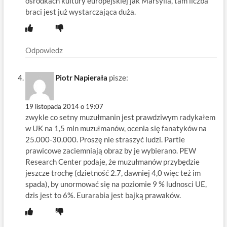
ośrodkach kultury europejskiej jak Marsylia, tam liczba
braci jest już wystarczająca duża.
Odpowiedz
Piotr Napierała
pisze:
19 listopada 2014 o 19:07
zwykle co setny muzułmanin jest prawdziwym radykałem
w UK na 1,5 mln muzułmanów, ocenia się fanatyków na
25.000-30.000. Proszę nie straszyć ludzi. Partie
prawicowe zaciemniają obraz by je wybierano. PEW
Research Center podaje, że muzułmanów przybędzie
jeszcze trochę (dzietność 2.7, dawniej 4,0 więc też im
spada), by unormować się na poziomie 9 % ludnosci UE,
dzis jest to 6%. Eurarabia jest bajką prawaków.