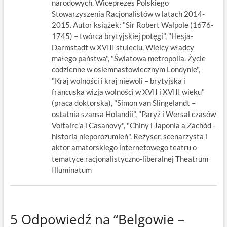
narodowych. Wiceprezes Polskiego
Stowarzyszenia Racjonalistów w latach 2014-
2015. Autor książek: "Sir Robert Walpole (1676-
1745) – twórca brytyjskiej potęgi", "Hesja-
Darmstadt w XVIII stuleciu, Wielcy władcy
małego państwa", "Światowa metropolia. Życie
codzienne w osiemnastowiecznym Londynie",
"Kraj wolności i kraj niewoli – brytyjska i
francuska wizja wolności w XVII i XVIII wieku"
(praca doktorska), "Simon van Slingelandt –
ostatnia szansa Holandii", "Paryż i Wersal czasów
Voltaire'a i Casanovy", "Chiny i Japonia a Zachód -
historia nieporozumień". Reżyser, scenarzysta i
aktor amatorskiego internetowego teatru o
tematyce racjonalistyczno-liberalnej Theatrum
Illuminatum
5 Odpowiedź na “Belgowie –