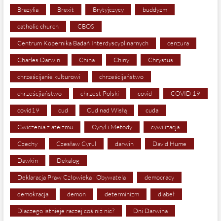
Brazylia
Brexit
Brytyjczycy
buddyzm
catholic church
CBOS
Centrum Kopernika Badań Interdyscyplinarnych
cenzura
Charles Darwin
China
Chiny
Chrystus
chrześcijanie kulturowi
chrześcijaństwo
chrześcjiaństwo
chrzest Polski
covid
COVID 19
covid19
cud
Cud nad Wisłą
cuda
Ćwiczenia z ateizmu
Cyryl i Metody
cywilizacja
Czechy
Czesław Cyrul
darwin
David Hume
Dawkin
Dekalog
Deklaracja Praw Człowieka i Obywatela
democracy
demokracja
demon
determinizm
diabeł
Dlaczego istnieje raczej coś niż nic?
Dni Darwina