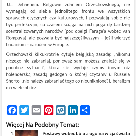
J.L. Dehaenem. Belgowie zdaniem Orzechowskiego, nie
wymagają od siebie jednolitego frontu we wszystkich
sprawach etycznych czy kulturowych, i pozwalają sobie nie
być perfekcyjni, co czasem ściąga na nich pogardę bardziej
scentralizowanych narodów (por. obelgi Farage’a wobec van
Rompuya), ale pozwala być najszczęśliwszym – jeśli wierzyć
badaniom – narodem w Europie.
Orzechowski kilkukrotnie cytuje belgijską zasadę: „nikomu
niczego nie zabraniaj, ponieważ sam możesz znaleźć się w
podobne sytuacji”, która się wydaje czymś innym niż
holenderską zasadą gedogen o której czytamy u Russela
Shorto: „nie należy zabraniać tego co nieuniknione”. Liberalizm
ma wiele oblicz.
F
T
E
Pi
W
Li
S
ac
w
m
nt
y
n
h
Więcej Na Podobny Temat:
e
itt
ail
er
k
k
ar
Postawy wobec bólu a ogólna wizja świata