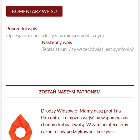
Nawigacja
Previous
Poprzedni wpis
post:
Opresja obecności krzyża w miejscu publicznym
wpisu
Next
Następny wpis
post:
Teoria strun. Czy wszechświat jest symfonią?
ZOSTAŃ NASZYM PATRONEM
Drodzy Widzowie! Mamy nasz profil na
Patronite. Tu można wejść by wspomóc nas
choćby drobną kwotą. W zamian oferujemy
różne formy podziękowań i korzyści.