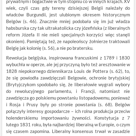
prywatnym i bogactwie w tym stopniu co w innych krajach. XV
wiek, czyli czas gdy tereny dzisiejszej Belgii należały do
władców Burgundii, jest ulubionym okresem historycznym
Belgów (s. 46). Znacznie mniej podobała się im już władza
habsburska czy tak ultrakatolicka czy józefińska (z liberalnych
reform Józefa II nie mieli specjalnych korzyści więc stanęli
okoniem). Pamiętają też, ze napoleońscy żołnierze traktowali
Belgię jak kolonię (s. 56), a nie po bratersku.
Rewolucja belgijska, inspirowana francuskimi z 1789 i 1830
wybuchła w operze, ale jej przyczyną było też aresztowanie w
1828 niepokornego dziennikarza Louis de Pottera (s. 62), to,
że się powiodła zawdzięczali Belgowie, ochronie brytyjskiej
(Brytyjczykom spodobało się, że liberałowie wygrali wybory
do rewolucyjnego parlamentu, i Francji, natomiast nie
zawdzięcza go polskiemu powstaniu listopadowemu, ponieważ
i Rosja i Prusy były po stronie powstania (s. 68). Belgów
połączyły interesy gospodarcze – ich rolna produkcja przeciw
holenderskiemu importowaniu żywności. Konstytucja z 7
lutego 1831 roku, była najbardziej liberalną w Europie, o czym
się czasem zapomina. Liberalny konsensus trwał w zasadzie