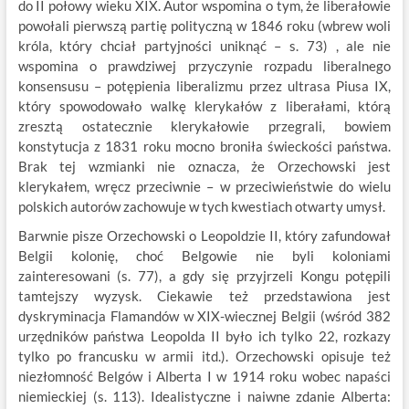
do II połowy wieku XIX. Autor wspomina o tym, że liberałowie
powołali pierwszą partię polityczną w 1846 roku (wbrew woli
króla, który chciał partyjności uniknąć – s. 73) , ale nie
wspomina o prawdziwej przyczynie rozpadu liberalnego
konsensusu – potępienia liberalizmu przez ultrasa Piusa IX,
który spowodowało walkę klerykałów z liberałami, którą
zresztą ostatecznie klerykałowie przegrali, bowiem
konstytucja z 1831 roku mocno broniła świeckości państwa.
Brak tej wzmianki nie oznacza, że Orzechowski jest
klerykałem, wręcz przeciwnie – w przeciwieństwie do wielu
polskich autorów zachowuje w tych kwestiach otwarty umysł.
Barwnie pisze Orzechowski o Leopoldzie II, który zafundował
Belgii kolonię, choć Belgowie nie byli koloniami
zainteresowani (s. 77), a gdy się przyjrzeli Kongu potępili
tamtejszy wyzysk. Ciekawie też przedstawiona jest
dyskryminacja Flamandów w XIX-wiecznej Belgii (wśród 382
urzędników państwa Leopolda II było ich tylko 22, rozkazy
tylko po francusku w armii itd.). Orzechowski opisuje też
niezłomność Belgów i Alberta I w 1914 roku wobec napaści
niemieckiej (s. 113). Idealistyczne i naiwne zdanie Alberta: