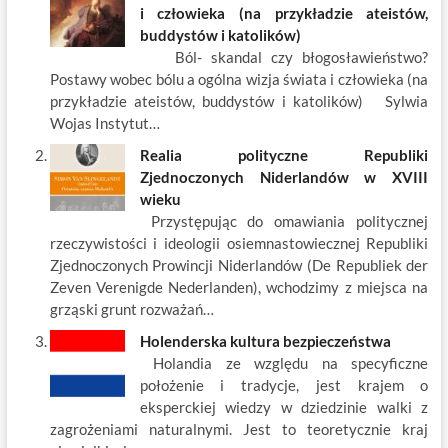
b
er
es
o
e
e
i człowieka (na przykładzie ateistów,
o
t
p
dI
buddystów i katolików)
Ból- skandal czy błogosławieństwo?
o
n
Postawy wobec bólu a ogólna wizja świata i człowieka (na
k
przykładzie ateistów, buddystów i katolików) Sylwia
Wojas Instytut…
Realia polityczne Republiki
Zjednoczonych Niderlandów w XVIII
wieku
Przystępując do omawiania politycznej
rzeczywistości i ideologii osiemnastowiecznej Republiki
Zjednoczonych Prowincji Niderlandów (De Republiek der
Zeven Verenigde Nederlanden), wchodzimy z miejsca na
grząski grunt rozważań…
Holenderska kultura bezpieczeństwa
Holandia ze względu na specyficzne
położenie i tradycje, jest krajem o
eksperckiej wiedzy w dziedzinie walki z
zagrożeniami naturalnymi. Jest to teoretycznie kraj