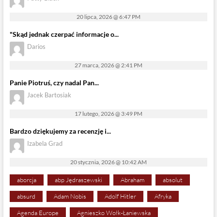
20 lipca, 2026 @ 6:47 PM
"Skąd jednak czerpać informacje o...
Darios
27 marca, 2026 @ 2:41 PM
Panie Piotruś, czy nadal Pan...
Jacek Bartosiak
17 lutego, 2026 @ 3:49 PM
Bardzo dziękujemy za recenzję i...
Izabela Grad
20 stycznia, 2026 @ 10:42 AM
aborcja
abp Jędraszewski
Abraham
absolut
absurd
Adam Nobis
Adolf Hitler
Afryka
Agenda Europe
Agnieszko Wołk-Łaniewska