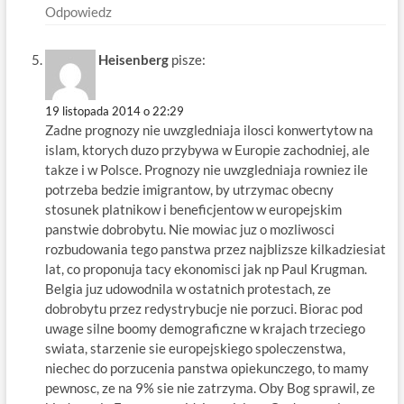
Odpowiedz
Heisenberg
pisze:
19 listopada 2014 o 22:29
Zadne prognozy nie uwzgledniaja ilosci konwertytow na
islam, ktorych duzo przybywa w Europie zachodniej, ale
takze i w Polsce. Prognozy nie uwzgledniaja rowniez ile
potrzeba bedzie imigrantow, by utrzymac obecny
stosunek platnikow i beneficjentow w europejskim
panstwie dobrobytu. Nie mowiac juz o mozliwosci
rozbudowania tego panstwa przez najblizsze kilkadziesiat
lat, co proponuja tacy ekonomisci jak np Paul Krugman.
Belgia juz udowodnila w ostatnich protestach, ze
dobrobytu przez redystrybucje nie porzuci. Biorac pod
uwage silne boomy demograficzne w krajach trzeciego
swiata, starzenie sie europejskiego spoleczenstwa,
niechec do porzucenia panstwa opiekunczego, to mamy
pewnosc, ze na 9% sie nie zatrzyma. Oby Bog sprawil, ze