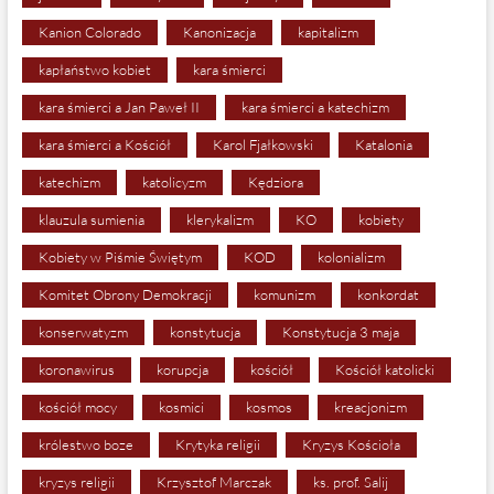
Kanion Colorado
Kanonizacja
kapitalizm
kapłaństwo kobiet
kara śmierci
kara śmierci a Jan Paweł II
kara śmierci a katechizm
kara śmierci a Kościół
Karol Fjałkowski
Katalonia
katechizm
katolicyzm
Kędziora
klauzula sumienia
klerykalizm
KO
kobiety
Kobiety w Piśmie Świętym
KOD
kolonializm
Komitet Obrony Demokracji
komunizm
konkordat
konserwatyzm
konstytucja
Konstytucja 3 maja
koronawirus
korupcja
kościół
Kościół katolicki
kościół mocy
kosmici
kosmos
kreacjonizm
królestwo boze
Krytyka religii
Kryzys Kościoła
kryzys religii
Krzysztof Marczak
ks. prof. Salij