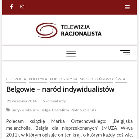
Skip
facebook
in
to
content
Racjona
RACJONALNA
TELEWIZJA
TV
M
e
n
u
FILOZOFIA
POLITYKA
PUBLICYSTYKA
SPOŁECZEŃSTWO
ŚWIAT
B
u
Belgowie – naród indywidualistów
t
t
23 września 2014
5 komentarzy
o
antyklerykalizm
Belgia
liberalizm
Piotr Napierała
n
Polecam książkę Marka Orzechowskiego: „Belgijska
melancholia. Belgia dla nieprzekonanych” (MUZA W-wa
2011), w którym opisuje on ten kraj, o którym każdy coś wie,