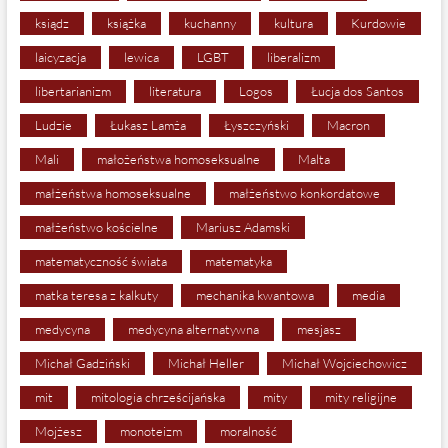
ksiądz
książka
kuchanny
kultura
Kurdowie
laicyzacja
lewica
LGBT
liberalizm
libertarianizm
literatura
Logos
Łucja dos Santos
Ludzie
Łukasz Lamża
Łyszczyński
Macron
Mali
małożeństwa homoseksualne
Malta
małżeństwa homoseksualne
małżeństwo konkordatowe
małżeństwo kościelne
Mariusz Adamski
matematyczność świata
matematyka
matka teresa z kalkuty
mechanika kwantowa
media
medycyna
medycyna alternatywna
mesjasz
Michał Gadziński
Michał Heller
Michał Wojciechowicz
mit
mitologia chrześcijańska
mity
mity religijne
Mojżesz
monoteizm
moralność