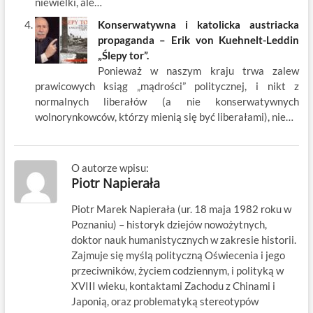
niewielki, ale…
Konserwatywna i katolicka austriacka
propaganda – Erik von Kuehnelt-Leddin
„Ślepy tor”.
Ponieważ w naszym kraju trwa zalew
prawicowych ksiąg „mądrości” politycznej, i nikt z
normalnych liberałów (a nie konserwatywnych
wolnorynkowców, którzy mienią się być liberałami), nie…
O autorze wpisu:
Piotr Napierała
Piotr Marek Napierała (ur. 18 maja 1982 roku w
Poznaniu) – historyk dziejów nowożytnych,
doktor nauk humanistycznych w zakresie historii.
Zajmuje się myślą polityczną Oświecenia i jego
przeciwników, życiem codziennym, i polityką w
XVIII wieku, kontaktami Zachodu z Chinami i
Japonią, oraz problematyką stereotypów