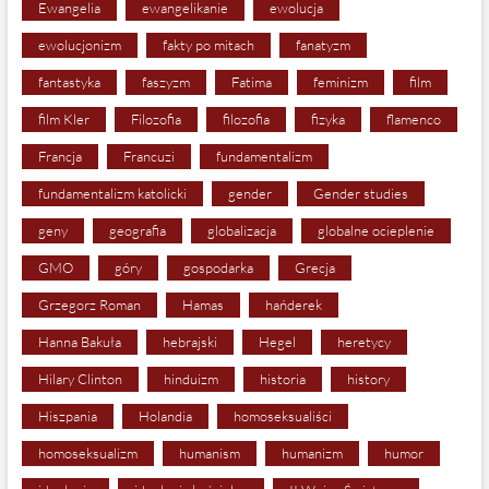
Ewangelia
ewangelikanie
ewolucja
ewolucjonizm
fakty po mitach
fanatyzm
fantastyka
faszyzm
Fatima
feminizm
film
film Kler
Filozofia
filozofia
fizyka
flamenco
Francja
Francuzi
fundamentalizm
fundamentalizm katolicki
gender
Gender studies
geny
geografia
globalizacja
globalne ocieplenie
GMO
góry
gospodarka
Grecja
Grzegorz Roman
Hamas
hańderek
Hanna Bakuła
hebrajski
Hegel
heretycy
Hilary Clinton
hinduizm
historia
history
Hiszpania
Holandia
homoseksualiści
homoseksualizm
humanism
humanizm
humor