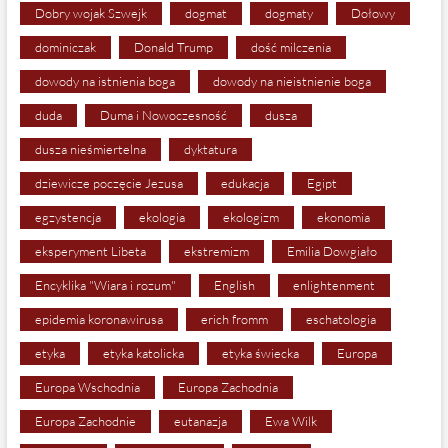
Dobry wojak Szwejk
dogmat
dogmaty
Dołowy
dominiczak
Donald Trump
dość milczenia
dowody na istnienia boga
dowody na nieistnienie boga
duda
Duma i Nowoczesność
dusza
dusza nieśmiertelna
dyktatura
dziewicze poczęcie Jezusa
edukacja
Egipt
egzystencja
ekologia
ekologizm
ekonomia
eksperyment Libeta
ekstremizm
Emilia Dowgiało
Encyklika "Wiara i rozum"
English
enlightenment
epidemia koronawirusa
erich fromm
eschatologia
etyka
etyka katolicka
etyka świecka
Europa
Europa Wschodnia
Europa Zachodnia
Europa Zachodnie
eutanazja
Ewa Wilk