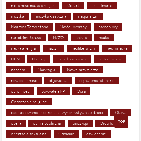
moralność nauka a religia
Mozart
muzułmanie
muzyka
muzyka klasyczna
nacjonalizm
Nagroda Templetona
Naród wybrany
narodowcy
narodziny Jezusa
NATO
natura
nauka
nauka a religia
nazizm
neoliberalizm
neuronauka
NFM
Niemcy
niepełnosprawni
nietolerancja
nonsens
Norwegia
Nowe przymierze
nowoczesność
objawienia
objawienia fatimskie
obronność
obywateleRP
Odra
Odrodzenie religijne
odszkodowania za seksualne wykorzystywanie dzieci
Oława
TOP
opera
opinia publiczna
opozycja
Ordo Iuris
orientacja seksualna
Ormianie
oświecenie