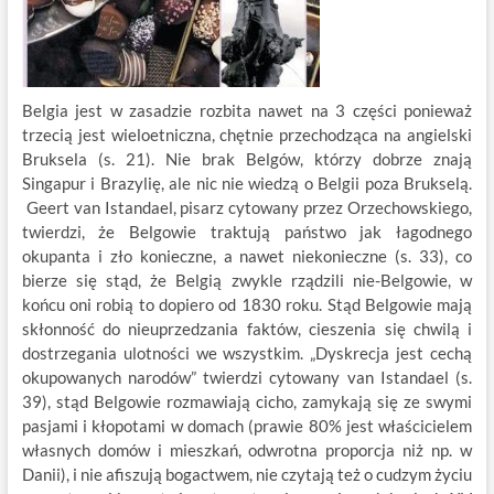
Belgia jest w zasadzie rozbita nawet na 3 części ponieważ
trzecią jest wieloetniczna, chętnie przechodząca na angielski
Bruksela (s. 21). Nie brak Belgów, którzy dobrze znają
Singapur i Brazylię, ale nic nie wiedzą o Belgii poza Brukselą.
Geert van Istandael, pisarz cytowany przez Orzechowskiego,
twierdzi, że Belgowie traktują państwo jak łagodnego
okupanta i zło konieczne, a nawet niekonieczne (s. 33), co
bierze się stąd, że Belgią zwykle rządzili nie-Belgowie, w
końcu oni robią to dopiero od 1830 roku. Stąd Belgowie mają
skłonność do nieuprzedzania faktów, cieszenia się chwilą i
dostrzegania ulotności we wszystkim. „Dyskrecja jest cechą
okupowanych narodów” twierdzi cytowany van Istandael (s.
39), stąd Belgowie rozmawiają cicho, zamykają się ze swymi
pasjami i kłopotami w domach (prawie 80% jest właścicielem
własnych domów i mieszkań, odwrotna proporcja niż np. w
Danii), i nie afiszują bogactwem, nie czytają też o cudzym życiu