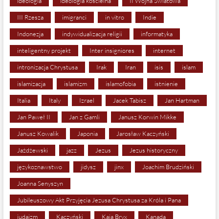
ideologia
ideologia kościelna
II Wojna Światowa
III Rzesza
imigranci
in vitro
Indie
Indonezja
indywidualizacja religii
informatyka
inteligentny projekt
Inter insigniores
internet
intronizacja Chrystusa
Irak
Iran
isis
islam
islamizacja
islamizm
islamofobia
istnienie
Italia
Italy
Izrael
Jacek Tabisz
Jan Hartman
Jan Paweł II
Jan z Gamli
Janusz Korwin Mikke
Janusz Kowalik
Japonia
Jarosław Kaczyński
Jażdżewski
jazz
Jezus
Jezus historyczny
językoznawstwo
jidysz
jinx
Joachim Brudziński
Joanna Senyszyn
Jubileuszowy Akt Przyjęcia Jezusa Chrystusa za Króla i Pana
judaizm
Kaczyński
Kaja Bryx
Kanada