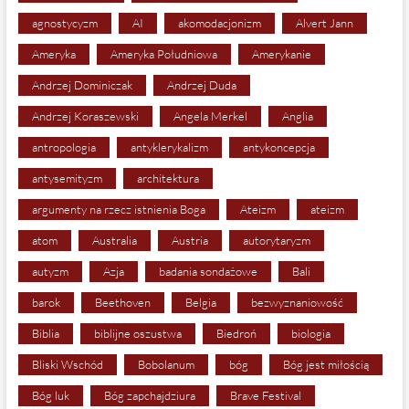
agnostycyzm
AI
akomodacjonizm
Alvert Jann
Ameryka
Ameryka Południowa
Amerykanie
Andrzej Dominiczak
Andrzej Duda
Andrzej Koraszewski
Angela Merkel
Anglia
antropologia
antyklerykalizm
antykoncepcja
antysemityzm
architektura
argumenty na rzecz istnienia Boga
Ateizm
ateizm
atom
Australia
Austria
autorytaryzm
autyzm
Azja
badania sondażowe
Bali
barok
Beethoven
Belgia
bezwyznaniowość
Biblia
biblijne oszustwa
Biedroń
biologia
Bliski Wschód
Bobolanum
bóg
Bóg jest miłością
Bóg luk
Bóg zapchajdziura
Brave Festival