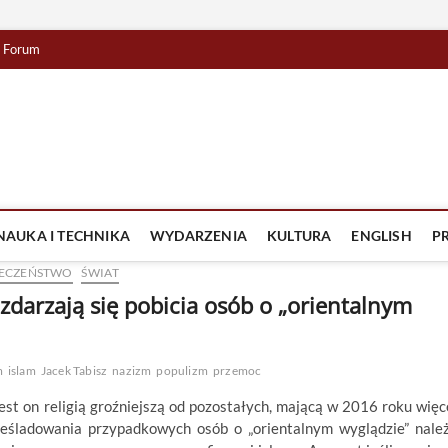
Forum
lista TV
IZJA
NAUKA I TECHNIKA
WYDARZENIA
KULTURA
ENGLISH
P
ECZEŃSTWO
ŚWIAT
darzają się pobicia osób o „orientalnym
m
islam
Jacek Tabisz
nazizm
populizm
przemoc
est on religią groźniejszą od pozostałych, mającą w 2016 roku więc
ześladowania przypadkowych osób o „orientalnym wyglądzie” nale