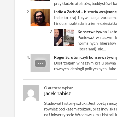
przykładzie ateistów, buddystów i k
o
n
Indie a Zachód – historia wzajemnej
k
Indie to kraj i cywilizacja zaraze
hinduizm zakłada istnienie dziesiat
Konserwatywna i katol
Ponieważ w naszym kra
normalnych liberałów
liberałami), nie…
Roger Scruton czyli konserwatywny
Dostrzegam w naszym kraju pewną t
równych ideologii politycznych. Jak
O autorze wpisu:
Jacek Tabisz
Studiował historię sztuki. Jest poetą i muz
również pod kątem ateizmu, oraz indyjsk
na Uniwersytecie Wrocławskim z historii kl