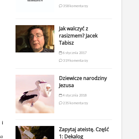
358 komentarzy
Jak walczyć z
rasizmem? Jacek
Tabisz
6 stycznia 2017
319 komentarzy
Dziewicze narodziny
Jezusa
4 stycznia 2018
235 komentarzy
 i
Zapytaj ateistę. Część
1: Dekalog
na