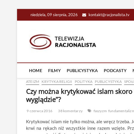
Skip
niedziela, 09 sierpnia, 2026
kontakt@racjonalista.tv
to
content
Racjona
RACJONALNA TELEW
HOME
FILMY
PUBLICYSTYKA
PODCASTY
ATEIZM
KRYTYKA RELIGII
POLITYKA
PUBLICYSTYKA
SPOŁ
Czy można krytykować islam skoro z
wyglądzie”?
9 czerwca 2016
38 komentarzy
faszyzm
fundamentaliz
Krytykować islam nie tylko można, ale wręcz trzeba. J
krwi na rękach niż wszystkie inne razem wzięte. Pr