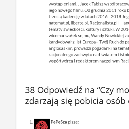
wystąpieniami. . Jacek Tabisz współpraco
jego nowego filmu. Od grudnia 2011 roku 
trzecią kadencję w latach 2016 - 2018 Jego
natemat.pl, liberte.pl, Racjonalista.pl i Ha
tematy świeckości, kultury i sztuki. W 20
wicemarszałek sejmu, Wandy Nowickiej za
kandydował z list Europa+ Twój Ruch do p
anglosaskim, prowadzi pogadanki na temat
racjonalnego zachwytu nad światem i istnie
współtwórcą i redaktorem naczelnym Racjon
38 Odpowiedź na “Czy mo
zdarzają się pobicia osób
PePeSza
pisze: