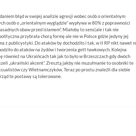
daniem błąd w swojej analizie agresji wobec osób o orientalnym
ch osób o „orientalnym wyglądzie” wypływa w 80% z poprawności
zasadnych obaw przed islamem”. Miałoby to sens(ale i tak nie
lityczna przybrała chorą formę ale nie w Polsce gdzie jedyny jej
 publicystyki. Do ataków by dochodziło i tak, w II RP nikt nawet n
chodziło do ataków na żydów i tworzenia gett ławkowych. Kolejna
 również na Ukraińcach tak jak to było w Brzeszczach gdy dwóch
eli „ukraiński akcent”. Zresztą jakby nie muzułmanie to osobniki te
ksualistów czy Wietnamczyków. Teraz po prostu znaleźli dla siebie
 rząd te postawy są tolerowane.