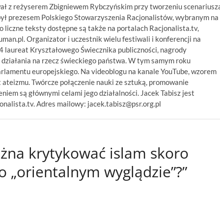
wał z reżyserem Zbigniewem Rybczyńskim przy tworzeniu scenariusz
był prezesem Polskiego Stowarzyszenia Racjonalistów, wybranym na
 liczne teksty dostępne są także na portalach Racjonalista.tv,
numan.pl. Organizator i uczestnik wielu festiwali i konferencji na
14 laureat Kryształowego Świecznika publiczności, nagrody
 działania na rzecz świeckiego państwa. W tym samym roku
arlamentu europejskiego. Na videoblogu na kanale YouTube, wzorem
 ateizmu. Twórcze połączenie nauki ze sztuką, promowanie
niem są głównymi celami jego działalności. Jacek Tabisz jest
alista.tv. Adres mailowy: jacek.tabisz@psr.org.pl
żna krytykować islam skoro
 o „orientalnym wyglądzie”?”