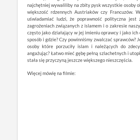
najchętniej wywaliliby na zbity pysk wszystkie osoby ob
większość rdzennych Austriaków czy Francuzów. W 
uświadamiać ludzi, że poprawność polityczna jest
zagrożeniach związanych z islamem i o zakresie naszy
często jako działający w jej imieniu oprawcy i jako ich
sposób i gdzie? Czy powinniśmy zwalczać sprawców? Jeś
osoby które porzuciły islam i należących do zdec
angażując? Łatwo mieć gębę pełną szlachetnych i utop
stała się przyczyną jeszcze większego nieszczęścia.
Więcej mówię na filmie: