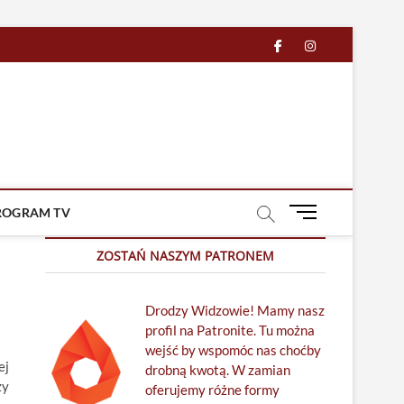
facebook
in
M
ROGRAM TV
e
n
ZOSTAŃ NASZYM PATRONEM
u
B
Drodzy Widzowie! Mamy nasz
u
profil na Patronite. Tu można
t
wejść by wspomóc nas choćby
t
ej
drobną kwotą. W zamian
o
ży
oferujemy różne formy
n