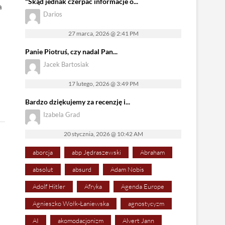
"Skąd jednak czerpać informacje o...
a
Darios
27 marca, 2026 @ 2:41 PM
Panie Piotruś, czy nadal Pan...
Jacek Bartosiak
17 lutego, 2026 @ 3:49 PM
Bardzo dziękujemy za recenzję i...
Izabela Grad
20 stycznia, 2026 @ 10:42 AM
aborcja
abp Jędraszewski
Abraham
absolut
absurd
Adam Nobis
Adolf Hitler
Afryka
Agenda Europe
Agnieszko Wołk-Łaniewska
agnostycyzm
AI
akomodacjonizm
Alvert Jann