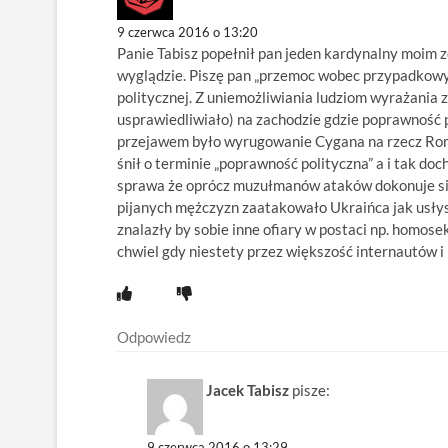
9 czerwca 2016 o 13:20
Panie Tabisz popełnił pan jeden kardynalny moim z
wyglądzie. Piszę pan „przemoc wobec przypadkowy
politycznej. Z uniemożliwiania ludziom wyrażania 
usprawiedliwiało) na zachodzie gdzie poprawność po
przejawem było wyrugowanie Cygana na rzecz Roma z
śnił o terminie „poprawność polityczna” a i tak do
sprawa że oprócz muzułmanów ataków dokonuje się
pijanych mężczyzn zaatakowało Ukraińca jak usłysz
znalazły by sobie inne ofiary w postaci np. homose
chwiel gdy niestety przez większość internautów i
Odpowiedz
Jacek Tabisz
pisze:
9 czerwca 2016 o 13:29