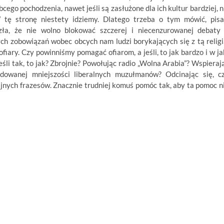
cego pochodzenia, nawet jeśli są zasłużone dla ich kultur bardziej, n
tę stronę niestety idziemy. Dlatego trzeba o tym mówić, pisa
 zła, że nie wolno blokować szczerej i niecenzurowanej debaty
ch zobowiązań wobec obcych nam ludzi borykających się z tą religi
 ofiary. Czy powinniśmy pomagać ofiarom, a jeśli, to jak bardzo i w ja
li tak, to jak? Zbrojnie? Powołując radio „Wolna Arabia”? Wspieraj
ydowanej mniejszości liberalnych muzułmanów? Odcinając się, c
ijnych frazesów. Znacznie trudniej komuś pomóc tak, aby ta pomoc n