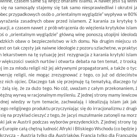
ewinne, czasem same są wręcz ofiarami islamu. A nawet jeśli są winn
się na samosądy stajemy się tak samo niesprawiedliwi i okrutni j
wobec przypadkowych osób o „orientalnym wyglądzie” wypływa w 80%
 wyrażania zasadnych obaw przed islamem. Z karania za krytykę t
kaucji, a czasem nawet z prób wtrącenia do więzienia krytyków islam
goś o „orientalnym wyglądzie” główną winę ponoszą utopijni ideolod
 ludzkich obaw o bezpieczeństwo w ich domu. Na drugim miejscu st
est on tak częsty jak naiwne ideologie z pozoru szlachetne, w prakty
 lekarstwem na tę sytuację jest rezygnacja z karania krytyki islam
 w większości swoich nurtów i otwarta debata na ten temat, z troską
 im za młodu religii niż jej aktywnymi propagatorami, a także o tyc
wersję religii, nie mogąc zrezygnować z tego, co już od dziecińst
 nich ojciec. Dlaczego tak się przejmuję tą tematyką, dlaczego ty
 żalą się, że za dużo tego. No cóż, uważam z całym przekonaniem, 
potężną wyrwą w racjonalnym myśleniu. Z jednej strony mamy lewico
nej wiedzy w tym temacie, zachwalają i idealizują islam jak jak
go religijnego produktu przyczyniając się do irracjonalizmu z drugi
 się na przykład cieszyć z tego, że jacyś muzułmanie zatonęli na morz
aki jak w Austrii podczas wyborów prezydenckich. Z jednej strony tę
 Europie całą chętną ludność Afryki i Bliskiego Wschodu (co będzie j
 krzyczą – Austria tylko dla Austriaków, Francja tylko dla Francuzów