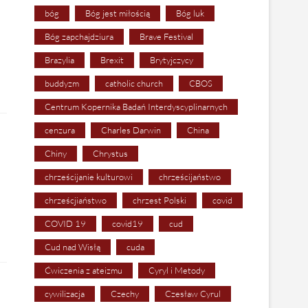
bóg
Bóg jest miłością
Bóg luk
Bóg zapchajdziura
Brave Festival
Brazylia
Brexit
Brytyjczycy
buddyzm
catholic church
CBOS
Centrum Kopernika Badań Interdyscyplinarnych
cenzura
Charles Darwin
China
Chiny
Chrystus
chrześcijanie kulturowi
chrześcijaństwo
chrześcjiaństwo
chrzest Polski
covid
COVID 19
covid19
cud
Cud nad Wisłą
cuda
Ćwiczenia z ateizmu
Cyryl i Metody
cywilizacja
Czechy
Czesław Cyrul