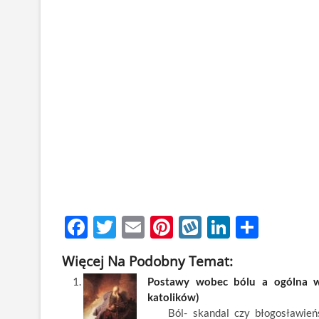
F
T
E
Pi
W
Li
S
ac
w
m
nt
y
n
h
Więcej Na Podobny Temat:
e
itt
ail
er
k
k
ar
Postawy wobec bólu a ogólna wiz
b
er
es
o
e
e
katolików)
o
t
p
dI
Ból- skandal czy błogosławieńst