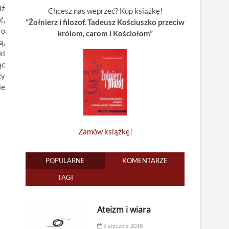
iż
Chcesz nas weprzeć? Kup książkę!
ć,
"Żołnierz i filozof. Tadeusz Kościuszko przeciw
 o
królom, carom i Kościołom”
ą,
ki
ąc
zy
ie
Zamów książkę!
POPULARNE
KOMENTARZE
TAGI
Ateizm i wiara
9 stycznia 2018