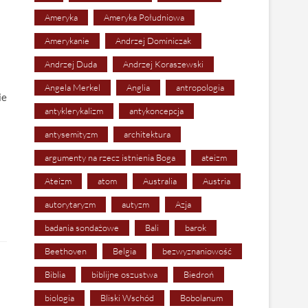
Ameryka
Ameryka Południowa
Amerykanie
Andrzej Dominiczak
Andrzej Duda
Andrzej Koraszewski
Angela Merkel
Anglia
antropologia
ie
antyklerykalizm
antykoncepcja
antysemityzm
architektura
argumenty na rzecz istnienia Boga
ateizm
Ateizm
atom
Australia
Austria
autorytaryzm
autyzm
Azja
badania sondażowe
Bali
barok
Beethoven
Belgia
bezwyznaniowość
Biblia
biblijne oszustwa
Biedroń
biologia
Bliski Wschód
Bobolanum