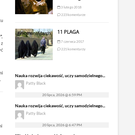
3 lutego 2018
223 komentarze
cu
11 PLAGA
”.
7 czerwca 2017
 z
yć
221 komentarzy
mi
Nauka rozwija ciekawość, uczy samodzielnego...
…
Patty Black
20 lipca, 2026 @ 6:59 PM
Nauka rozwija ciekawość, uczy samodzielnego...
Patty Black
20 lipca, 2026 @ 6:47 PM
mi