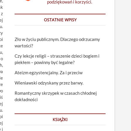
e,
podziękowań i korzyści.
ak
 z
OSTATNIE WPISY
ej
u.
zy
oi
Zło w życiu publicznym. Dlaczego odrzucamy
ce
wartości?
u,
Czy lekcje religii – straszenie dzieci bogiem i
 o
piekłem – powinny być legalne?
h,
wa
Ateizm egzystencjalny. Za i przeciw
le
Wieniawski odzyskany przez barwy.
że
wo
Romantyczny skrzypek w czasach chłodnej
iś
dokładności
ej
u.
pi
KSIĄŻKI
ej
 i