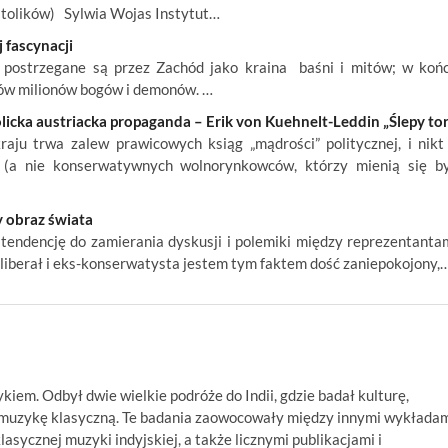
atolików) Sylwia Wojas Instytut…
 fascynacji
m, postrzegane są przez Zachód jako kraina baśni i mitów; w koń
ków milionów bogów i demonów. …
icka austriacka propaganda – Erik von Kuehnelt-Leddin „Ślepy tor
ju trwa zalew prawicowych ksiąg „mądrości” politycznej, i nikt
 (a nie konserwatywnych wolnorynkowców, którzy mienią się b
 obraz świata
endencję do zamierania dyskusji i polemiki między reprezentanta
o liberał i eks-konserwatysta jestem tym faktem dość zaniepokojony,
ykiem. Odbył dwie wielkie podróże do Indii, gdzie badał kulturę,
ą muzykę klasyczną. Te badania zaowocowały między innymi wykłada
asycznej muzyki indyjskiej, a także licznymi publikacjami i