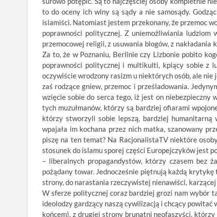
surowo potępić. Są to najczęściej osoby kompletnie ni
to do oceny ich winy są sądy a nie samosądy. Godząc 
islamiści. Natomiast jestem przekonany, że przemoc 
poprawności politycznej. Z uniemożliwiania ludziom
przemocowej religii, z usuwania blogów, z nakładania 
Za to, że w Poznaniu, Berlinie czy Lizbonie pobito ko
poprawności politycznej i multikulti, kpiący sobie z
oczywiście wrodzony rasizm u niektórych osób, ale nie j
zaś rodzące gniew, przemoc i prześladowania. Jedynym
wzięcie sobie do serca tego, iż jest on niebezpieczny
tych muzułmanów, którzy są bardziej ofiarami wpojonej
którzy stworzyli sobie lepszą, bardziej humanitarną 
wpajała im kochana przez nich matka, szanowany przez
piszę na ten temat? Na RacjonalistaTV niektóre osoby
stosunek do islamu sporej części Europejczyków jest 
– liberalnych propagandystów, którzy czasem bez żad
pożądany towar. Jednocześnie piętnują każdą krytykę te
strony, do narastania rzeczywistej nienawiści, karzącej
W sferze politycznej coraz bardziej grozi nam wybór t
ideolodzy gardzący naszą cywilizacją i chcący powitać w
końcem), z drugiej strony brunatni neofaszyści, którzy