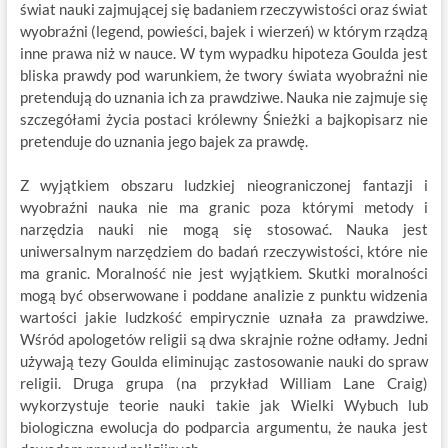
świat nauki zajmującej się badaniem rzeczywistości oraz świat
wyobraźni (legend, powieści, bajek i wierzeń) w którym rządzą
inne prawa niż w nauce. W tym wypadku hipoteza Goulda jest
bliska prawdy pod warunkiem, że twory świata wyobraźni nie
pretendują do uznania ich za prawdziwe. Nauka nie zajmuje się
szczegółami życia postaci królewny Śnieżki a bajkopisarz nie
pretenduje do uznania jego bajek za prawdę.
Z wyjątkiem obszaru ludzkiej nieograniczonej fantazji i
wyobraźni nauka nie ma granic poza którymi metody i
narzędzia nauki nie mogą się stosować. Nauka jest
uniwersalnym narzędziem do badań rzeczywistości, które nie
ma granic. Moralność nie jest wyjątkiem. Skutki moralności
mogą być obserwowane i poddane analizie z punktu widzenia
wartości jakie ludzkość empirycznie uznała za prawdziwe.
Wśród apologetów religii są dwa skrajnie rożne odłamy. Jedni
używają tezy Goulda eliminując zastosowanie nauki do spraw
religii. Druga grupa (na przykład William Lane Craig)
wykorzystuje teorie nauki takie jak Wielki Wybuch lub
biologiczna ewolucja do podparcia argumentu, że nauka jest