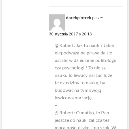
darekpiotrek
pisze:
30 stycznia 2017 o 20:18
@ Robert:
Jak to nauki? Jakie
niepodważalne prawa da się
ustalić w dziedzinie politologii
czy psychologii? To nie są
nauki. To lewacy narzucili, że
te dziedziny to nauka, by
budowac na tym swoją
lewicową narrację.
–
@ Robert:
O matko, to Pan
jeszcze do nauki zalicza tez
moralnośc, etykę… no szok. W