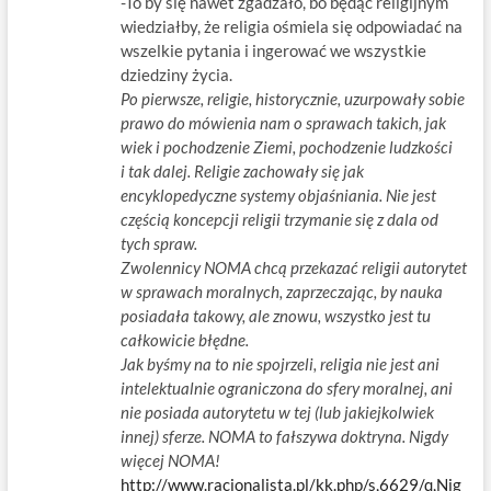
-To by się nawet zgadzało, bo będąc religijnym
wiedziałby, że religia ośmiela się odpowiadać na
wszelkie pytania i ingerować we wszystkie
dziedziny życia.
Po pierwsze, religie, historycznie, uzurpowały sobie
prawo do mówienia nam o sprawach takich, jak
wiek i pochodzenie Ziemi, pochodzenie ludzkości
i tak dalej. Religie zachowały się jak
encyklopedyczne systemy objaśniania. Nie jest
częścią koncepcji religii trzymanie się z dala od
tych spraw.
Zwolennicy NOMA chcą przekazać religii autorytet
w sprawach moralnych, zaprzeczając, by nauka
posiadała takowy, ale znowu, wszystko jest tu
całkowicie błędne.
Jak byśmy na to nie spojrzeli, religia nie jest ani
intelektualnie ograniczona do sfery moralnej, ani
nie posiada autorytetu w tej (lub jakiejkolwiek
innej) sferze. NOMA to fałszywa doktryna. Nigdy
więcej NOMA!
http://www.racjonalista.pl/kk.php/s,6629/q,Nig