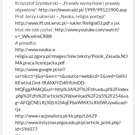
Krzysztof Szymborski – „Prawdy wymyślone i prawdy
objawione”:
http://archiwum.wiz.pl/1999/99122900.asp
Prof. Jerzy Lukierski – „Nauka, religia, postęp”:
http://www.ift.uni.wroc.pl/~lukier/Religia03.pdf
a jak
ktoś nie lubi czytać:
http://www.youtube.com/watch?
v=_WAreKmCRB8
A ponadto:
http://www.nauka-a-
religia.uz.zgora.pl/images/Inne.teksty/Piosik_Zasada.NO
MA.praca.licencjacka.pdf
http://www.google.pl/url?
sa=t&rct=j&q=&esrc=s&source=web&cd=5&ved=0ahU
KEwiJuLGmt-fRAhXlYZoKHUmDD-
MQFgg4MAQ&url=http%3A%2F%2Fzfn.edu.pl%2Findex
.php%2Fzfn%2Farticle%2Fdownload%2F265%2F254&us
g=AFQjCNELRj30jUGS4qEPbaWMX5cXhSWUyw&cad=
rja
http://www.racjonalista.pl/kk.php/t,6629
http://www.listyznaszegosadu.pl/pl/article_print.php?
id=596077