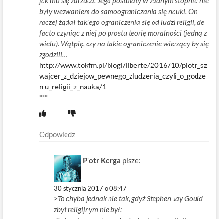
jak mu się zarzuca. Jego postulaty w żadnym stopniu nie
były wezwaniem do samoograniczania się nauki. On
raczej żądał takiego ograniczenia się od ludzi religii, de
facto czyniąc z niej po prostu teorię moralności (jedną z
wielu). Wątpię, czy na takie ograniczenie wierzący by się
zgodzili…
http://www.tokfm.pl/blogi/liberte/2016/10/piotr_sz
wajcer_z_dziejow_pewnego_zludzenia_czyli_o_godze
niu_religii_z_nauka/1
***
Odpowiedz
Piotr Korga
pisze:
30 stycznia 2017 o 08:47
>To chyba jednak nie tak, gdyż Stephen Jay Gould
zbyt religijnym nie był: