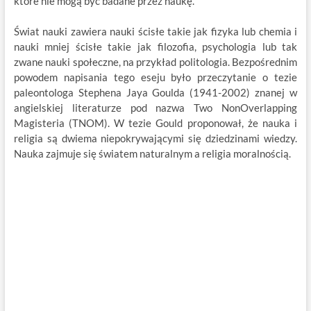
które nie mogą być badane przez naukę.
Świat nauki zawiera nauki ścisłe takie jak fizyka lub chemia i
nauki mniej ścisłe takie jak filozofia, psychologia lub tak
zwane nauki społeczne, na przykład politologia. Bezpośrednim
powodem napisania tego eseju było przeczytanie o tezie
paleontologa Stephena Jaya Goulda (1941-2002) znanej w
angielskiej literaturze pod nazwa Two NonOverlapping
Magisteria (TNOM). W tezie Gould proponował, że nauka i
religia są dwiema niepokrywającymi się dziedzinami wiedzy.
Nauka zajmuje się światem naturalnym a religia moralnością.