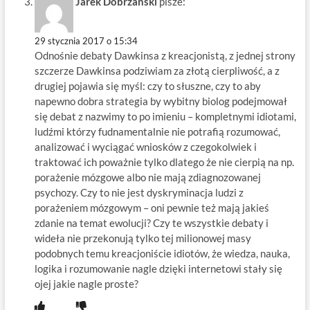
Jarek Dobrzanski
pisze:
29 stycznia 2017 o 15:34
Odnośnie debaty Dawkinsa z kreacjonistą, z jednej strony
szczerze Dawkinsa podziwiam za złotą cierpliwość, a z
drugiej pojawia się myśl: czy to słuszne, czy to aby
napewno dobra strategia by wybitny biolog podejmował
się debat z nazwimy to po imieniu – kompletnymi idiotami,
ludźmi którzy fudnamentalnie nie potrafią rozumować,
analizować i wyciągać wniosków z czegokolwiek i
traktować ich poważnie tylko dlatego że nie cierpią na np.
porażenie mózgowe albo nie mają zdiagnozowanej
psychozy. Czy to nie jest dyskryminacja ludzi z
porażeniem mózgowym – oni pewnie też mają jakieś
zdanie na temat ewolucji? Czy te wszystkie debaty i
wideła nie przekonują tylko tej milionowej masy
podobnych temu kreacjoniście idiotów, że wiedza, nauka,
logika i rozumowanie nagle dzięki internetowi stały się
ojej jakie nagle proste?