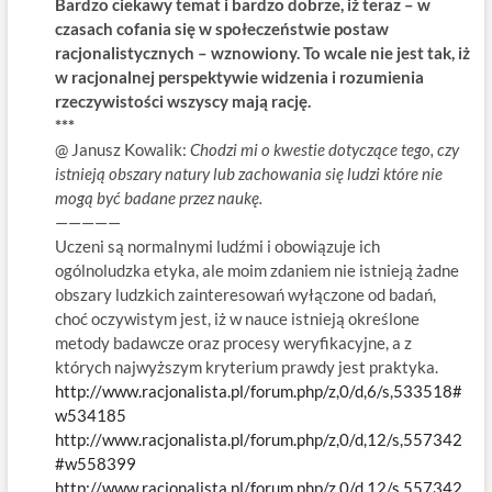
Bardzo ciekawy temat i bardzo dobrze, iż teraz – w
czasach cofania się w społeczeństwie postaw
racjonalistycznych – wznowiony. To wcale nie jest tak, iż
w racjonalnej perspektywie widzenia i rozumienia
rzeczywistości wszyscy mają rację.
***
@ Janusz Kowalik:
Chodzi mi o kwestie dotyczące tego, czy
istnieją obszary natury lub zachowania się ludzi które nie
mogą być badane przez naukę.
—————
Uczeni są normalnymi ludźmi i obowiązuje ich
ogólnoludzka etyka, ale moim zdaniem nie istnieją żadne
obszary ludzkich zainteresowań wyłączone od badań,
choć oczywistym jest, iż w nauce istnieją określone
metody badawcze oraz procesy weryfikacyjne, a z
których najwyższym kryterium prawdy jest praktyka.
http://www.racjonalista.pl/forum.php/z,0/d,6/s,533518#
w534185
http://www.racjonalista.pl/forum.php/z,0/d,12/s,557342
#w558399
http://www.racjonalista.pl/forum.php/z,0/d,12/s,557342