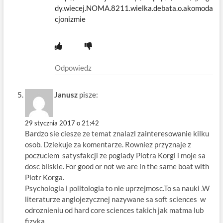
dy.wiecej.NOMA.8211.wielka.debata.o.akomoda
cjonizmie
Odpowiedz
Janusz
pisze:
29 stycznia 2017 o 21:42
Bardzo sie ciesze ze temat znalazl zainteresowanie kilku
osob. Dziekuje za komentarze. Rowniez przyznaje z
poczuciem satysfakcji ze poglady Piotra Korgi i moje sa
dosc bliskie. For good or not we are in the same boat with
Piotr Korga.
Psychologia i politologia to nie uprzejmosc.To sa nauki .W
literaturze anglojezycznej nazywane sa soft sciences w
odroznieniu od hard core sciences takich jak matma lub
fizyka.