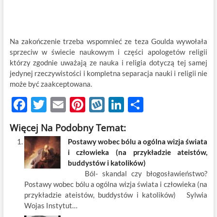
Na zakończenie trzeba wspomnieć ze teza Goulda wywołała
sprzeciw w świecie naukowym i części apologetów religii
którzy zgodnie uważają ze nauka i religia dotyczą tej samej
jedynej rzeczywistości i kompletna separacja nauki i religii nie
może być zaakceptowana.
F
T
E
Pi
W
Li
S
ac
w
m
nt
y
n
h
Więcej Na Podobny Temat:
e
itt
ail
er
k
k
ar
Postawy wobec bólu a ogólna wizja świata
b
er
es
o
e
e
i człowieka (na przykładzie ateistów,
o
t
p
dI
buddystów i katolików)
Ból- skandal czy błogosławieństwo?
o
n
Postawy wobec bólu a ogólna wizja świata i człowieka (na
k
przykładzie ateistów, buddystów i katolików) Sylwia
Wojas Instytut…