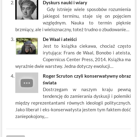
Dyskurs nauki i wiary
Gdy istnieje wiele sposobów rozumienia
jakiegoś terminu, staje się on pojęciem
względnym. Nauka to termin pięknie
brzmiący, ale i wieloznaczny, toteż trudno o zbudowanie…
De Waal i ateiści
Jest to książka ciekawa, chociaż często
irytująca: Frans de Waal, Bonobo i ateista,
Copernicus Center Press, 2014. Książka ma
wyraźnie dwie warstwy. Jedna dotyczy ewolucji…
Roger Scruton czyli konserwatywny obraz
świata
Dostrzegam w naszym kraju pewną
tendencję do zamierania dyskusji i polemiki
między reprezentantami równych ideologii politycznych.
Jako liberał i eks-konserwatysta jestem tym faktem dość
zaniepokojony,…