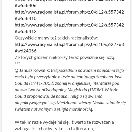
#w558406
http://www.racjonalista.pl/forum.php/z,0/d,12/s,557342
#w558410
http://www.racjonalista.pl/forum.php/z,0/d,12/s,557342
#w558412
Oczywiście mamy też takich racjonalistów:
http://www.racjonalista.pl/forum.php/z,0/d,18/s,622763
#w624056
Z których głosem niektórzy teraz poważnie się liczą.
***
@ Janusz Kowalik:
Bezpośrednim powodem napisania tego
eseju było przeczytanie o tezie paleontologa Stephena Jaya
Goulda (1941-2002) znanej w angielskiej literaturze pod
nazwa Two NonOverlapping Magisteria (TNOM). W tezie
Gould proponował, że nauka i religia są dwiema
niepokrywającymi się dziedzinami wiedzy. Nauka zajmuje się
światem naturalnym a religia moralnością.
—————-
W takim razie wydaje mi się, iż warto te rozważania
wzbogacić – choćby tylko – o tą literaturę: