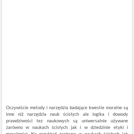
Oczywiście metody i narzędzia badające kwestie moralne są
inne niż narzędzia nauk ścisłych ale logika i dowody
prawdziwości tez naukowych są uniwersalnie używane
zarówno w naukach ścisłych jak i w dziedzinie etyki i
moralności. Na przykład zarówno w naukach ścisłych jak