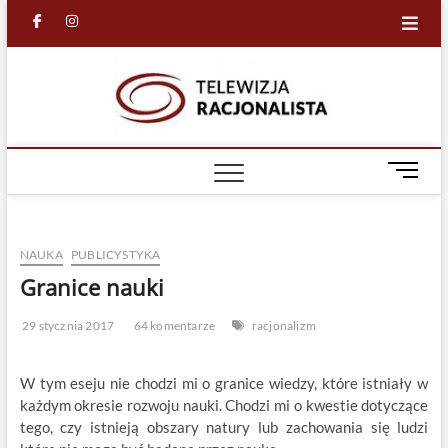
Skip
facebook
in
to
content
Racjona
RACJONALNA
TELEWIZJA
TV
M
e
n
u
NAUKA
PUBLICYSTYKA
B
u
Granice nauki
t
t
29 stycznia 2017
64 komentarze
racjonalizm
o
n
W tym eseju nie chodzi mi o granice wiedzy, które istniały w
każdym okresie rozwoju nauki. Chodzi mi o kwestie dotyczące
tego, czy istnieją obszary natury lub zachowania się ludzi