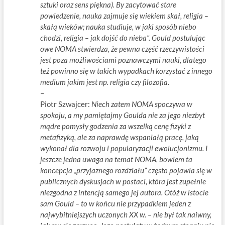
sztuki oraz sens piękna). By zacytować stare
powiedzenie, nauka zajmuje się wiekiem skał, religia –
skałą wieków; nauka studiuje, w jaki sposób niebo
chodzi, religia – jak dojść do nieba”. Gould postulując
owe NOMA stwierdza, że pewna część rzeczywistości
jest poza możliwościami poznawczymi nauki, dlatego
też powinno się w takich wypadkach korzystać z innego
medium jakim jest np. religia czy filozofia.
–
Piotr Szwajcer:
Niech zatem NOMA spoczywa w
spokoju, a my pamiętajmy Goulda nie za jego niezbyt
mądre pomysły godzenia za wszelką cenę fizyki z
metafizyką, ale za naprawdę wspaniałą pracę, jaką
wykonał dla rozwoju i popularyzacji ewolucjonizmu. I
jeszcze jedna uwaga na temat NOMA, bowiem ta
koncepcja „przyjaznego rozdziału” często pojawia się w
publicznych dyskusjach w postaci, która jest zupełnie
niezgodna z intencją samego jej autora. Otóż w istocie
sam Gould – to w końcu nie przypadkiem jeden z
najwybitniejszych uczonych XX w. – nie był tak naiwny,