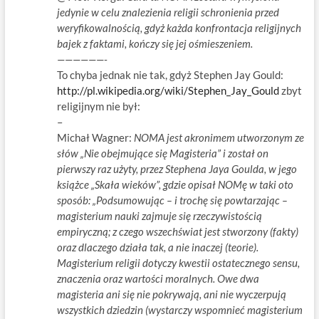
jedynie w celu znalezienia religii schronienia przed
weryfikowalnością, gdyż każda konfrontacja religijnych
bajek z faktami, kończy się jej ośmieszeniem.
——————-
To chyba jednak nie tak, gdyż Stephen Jay Gould:
http://pl.wikipedia.org/wiki/Stephen_Jay_Gould
zbyt
religijnym nie był:
–
Michał Wagner:
NOMA jest akronimem utworzonym ze
słów „Nie obejmujące się Magisteria” i został on
pierwszy raz użyty, przez Stephena Jaya Goulda, w jego
książce „Skała wieków”, gdzie opisał NOMę w taki oto
sposób: „Podsumowując – i trochę się powtarzając –
magisterium nauki zajmuje się rzeczywistością
empiryczną; z czego wszechświat jest stworzony (fakty)
oraz dlaczego działa tak, a nie inaczej (teorie).
Magisterium religii dotyczy kwestii ostatecznego sensu,
znaczenia oraz wartości moralnych. Owe dwa
magisteria ani się nie pokrywają, ani nie wyczerpują
wszystkich dziedzin (wystarczy wspomnieć magisterium