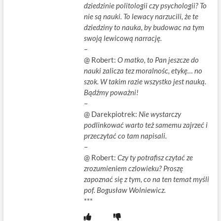
dziedzinie politologii czy psychologii? To
nie są nauki. To lewacy narzucili, że te
dziedziny to nauka, by budowac na tym
swoją lewicową narrację.
–
@ Robert:
O matko, to Pan jeszcze do
nauki zalicza tez moralnośc, etykę… no
szok. W takim razie wszystko jest nauką.
Bądźmy poważni!
–
@ Darekpiotrek:
Nie wystarczy
podlinkować warto też samemu zajrzeć i
przeczytać co tam napisali.
–
@ Robert:
Czy ty potrafisz czytać ze
zrozumieniem czlowieku? Proszę
zapoznać się z tym, co na ten temat myśli
pof. Bogusław Wolniewicz.
***