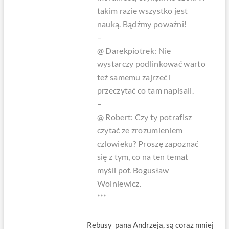
takim razie wszystko jest
nauką. Bądźmy poważni!
–
@ Darekpiotrek:
Nie
wystarczy podlinkować warto
też samemu zajrzeć i
przeczytać co tam napisali.
–
@ Robert:
Czy ty potrafisz
czytać ze zrozumieniem
czlowieku? Proszę zapoznać
się z tym, co na ten temat
myśli pof. Bogusław
Wolniewicz.
***
Rebusy pana Andrzeja, są coraz mniej