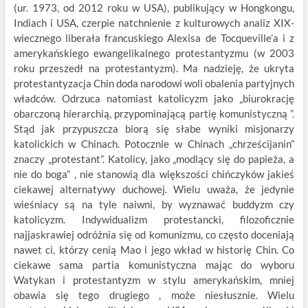
(ur. 1973, od 2012 roku w USA), publikujący w Hongkongu,
Indiach i USA, czerpie natchnienie z kulturowych analiz XIX-
wiecznego liberała francuskiego Alexisa de Tocqueville’a i z
amerykańskiego ewangelikalnego protestantyzmu (w 2003
roku przeszedł na protestantyzm). Ma nadzieję, że ukryta
protestantyzacja Chin doda narodowi woli obalenia partyjnych
władców. Odrzuca natomiast katolicyzm jako „biurokrację
obarczoną hierarchią, przypominającą partię komunistyczną ”.
Stąd jak przypuszcza biorą się słabe wyniki misjonarzy
katolickich w Chinach. Potocznie w Chinach „chrześcijanin”
znaczy „protestant”. Katolicy, jako „modlący się do papieża, a
nie do boga” , nie stanowią dla większości chińczyków jakieś
ciekawej alternatywy duchowej. Wielu uważa, że jedynie
wieśniacy są na tyle naiwni, by wyznawać buddyzm czy
katolicyzm. Indywidualizm protestancki, filozoficznie
najjaskrawiej odróżnia się od komunizmu, co często doceniają
nawet ci, którzy cenią Mao i jego wkład w historię Chin. Co
ciekawe sama partia komunistyczna mając do wyboru
Watykan i protestantyzm w stylu amerykańskim, mniej
obawia się tego drugiego , może niesłusznie. Wielu