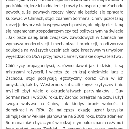
podróbkach, lecz ich oddalenie (koszty transportu) od Zachodu
powoduje, że pewnych rzeczy nigdy nie będzie się opłacało
kupować w Chinach, stąd, zdaniem Sormana, Chiny pozostaną
raczej jednym z wielu wpływowych państw, ale nigdy nie staną
się hegemonem gospodarczym czy też politycznym na świecie
. Jak pisze dalej, brak związków zawodowych w Chinach nie
wymusza modernizacji i mechanizacji produkcji, a odtwórcza
edukacja na wyższych uczelniach każe kreatywnym umysłom
wyjeżdżać do USA i przyjmować amerykańskie obywatelstwo .
Chińczycy-propagandyści, zarówno dawni jak i dzisiejsi, są
mistrzami reżyserii, i wiedzą, że ich kraj onieśmiela ludzi z
Zachodu, stąd podsycają egzotyczny obraz Chin w ich
umysłach, tak by Westerners zatracili zmysł krytyczny i nie
myśleli zbyt wiele o okrucieństwach partyjniaków . Guy
Sorman radził w 2006 roku, by Zachód przejrzał na oczy, i użył
swego wpływu na Chiny, jak kiedyś bronił wolności i
demokracji w RPA. Za najlepszą okazję uznał igrzyska
olimpijskie w Pekinie planowane na 2008 roku, która zdaniem
Sormana miała być czymś w rodzaju symbolu uznania reżymu i
jego metod przez Zachód . Z perspektywy czasu możemy