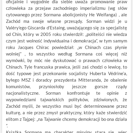
oficjalnie i wygodnie dla siebie uważa promowanie praw
człowieka za przejaw zachodniego imperializmu (wg słów
cytowanego przez Sormana abolicjonisty He Weifanga) , ale
Zachód ma swoje własne przesądy. Sorman widzi je u
Valéry’ego Giscarda d’Estaing, uważającego się za specjalistę
od Chin, który w 2005 roku stwierdził: „politeiści nie wiedza
czym jest wolność indywidualna i demokracja”, w tym samym
roku Jacques Chirac powiedział: „w Chinach czas płynie
wolniej” , to wszystko według Sormana coś więcej niż
wymówki, by móc nie dyskutować o prawach człowieka w
Chinach. Tyle francuska prawica, jeśli zaś chodzi o lewicę, to
dość typowe jest przekonanie socjalisty Huberta Védrine’a,
byłego MSZ i doradcy prezydenta Mitteranda, że obalenie
komunistów, przyniosłoby jeszcze gorsze rządy
nacjonalistyczne. Sorman konfrontuje te opinie z
wypowiedziami tajwańskich polityków, zdziwionych, że
Zachód myśli, że wszystko musi być determinowane przez
kulturę, a nie przez zmysł praktyczny, który każe stwierdzić
elitom z Tajpej: „na Tajwanie chcemy demokracji bo ona działa
”.
Książka Sormana ma charakter misyjny stara się, więc