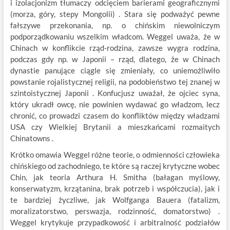
i izolacjonizm tłumaczy odcięciem barierami geograficznymi
(morza, góry, stepy Mongolii) . Stara się podważyć pewne
fałszywe przekonania, np. o chińskim niewolniczym
podporządkowaniu wszelkim władcom. Weggel uważa, że w
Chinach w konflikcie rząd-rodzina, zawsze wygra rodzina,
podczas gdy np. w Japonii – rząd, dlatego, że w Chinach
dynastie panujące ciągle się zmieniały, co uniemożliwiło
powstanie rojalistycznej religii, na podobieństwo tej znanej w
szintoistycznej Japonii . Konfucjusz uważał, że ojciec syna,
który ukradł owcę, nie powinien wydawać go władzom, lecz
chronić, co prowadzi czasem do konfliktów między władzami
USA czy Wielkiej Brytanii a mieszkańcami rozmaitych
Chinatowns .
Krótko omawia Weggel różne teorie, o odmienności człowieka
chińskiego od zachodniego, te które są raczej krytyczne wobec
Chin, jak teoria Arthura H. Smitha (bałagan myślowy,
konserwatyzm, krzątanina, brak potrzeb i współczucia), jak i
te bardziej życzliwe, jak Wolfganga Bauera (fatalizm,
moralizatorstwo, perswazja, rodzinność, domatorstwo) .
Weggel krytykuje przypadkowość i arbitralność podziałów