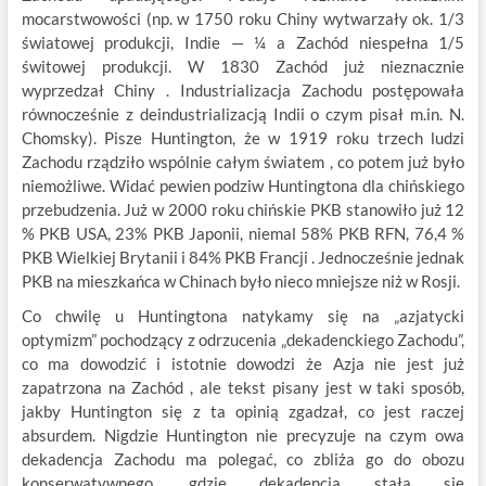
mocarstwowości (np. w 1750 roku Chiny wytwarzały ok. 1/3
światowej produkcji, Indie — ¼ a Zachód niespełna 1/5
świtowej produkcji. W 1830 Zachód już nieznacznie
wyprzedzał Chiny . Industrializacja Zachodu postępowała
równocześnie z deindustrializacją Indii o czym pisał m.in. N.
Chomsky). Pisze Huntington, że w 1919 roku trzech ludzi
Zachodu rządziło wspólnie całym światem , co potem już było
niemożliwe. Widać pewien podziw Huntingtona dla chińskiego
przebudzenia. Już w 2000 roku chińskie PKB stanowiło już 12
% PKB USA, 23% PKB Japonii, niemal 58% PKB RFN, 76,4 %
PKB Wielkiej Brytanii i 84% PKB Francji . Jednocześnie jednak
PKB na mieszkańca w Chinach było nieco mniejsze niż w Rosji.
Co chwilę u Huntingtona natykamy się na „azjatycki
optymizm” pochodzący z odrzucenia „dekadenckiego Zachodu”,
co ma dowodzić i istotnie dowodzi że Azja nie jest już
zapatrzona na Zachód , ale tekst pisany jest w taki sposób,
jakby Huntington się z ta opinią zgadzał, co jest raczej
absurdem. Nigdzie Huntington nie precyzuje na czym owa
dekadencja Zachodu ma polegać, co zbliża go do obozu
konserwatywnego, gdzie dekadencja stała się