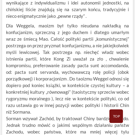
wynikające z indywidualizmu i idei autonomii jednostki, na
chińskiej liście znajdują się na szarym końcu, tradycyjnie i
nieco enigmatycznie jako „pewne rządy” .
Dla Weggela, maoizm był tylko nieudana nakładką na
konfucjanizm, sprzeczną z jego duchem i dlatego umarłym
wraz ze śmiecą Mao. Całość polityki partii „komunistycznej”
postrzega on przez pryzmat konfucjanizmu, a nie jakiejkolwiek
myśli lewicowej. Tak postrzega np. niechęć władz wobec
istnienia partii, które Kong Zi uważał za zło , chwalenie
kompromisu, preferowanie zasady pacta sunt accomodanda,
od: pacta sunt servanda, wychowawczą rolę policji (obok
porządkowej) i korporacjonizm . Do taoizmu Weggel odnosi się
dopiero pod koniec książki, w kontekście czystej kultury – a
konkretniej kultury „równowagi” (taoistyczny sprzeciw wobec
rygoryzmu moralnego ), lecz nie w kontekście polityki, co od
razu ustawia go w innej pozycji wobec polityki i historii Chin
niż Sormana.
TOP
Sorman wzywał Zachód, by traktował Chiny bardziej twardo.
Jednak trudno mówić o jakimś wspólnym działaniu państw
Zachodu, wobec państwa, które ma mniej więcej tylu