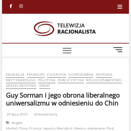
Skip
facebook
in
to
content
Racjona
RACJONALNA
TELEWIZJA
TV
M
e
n
u
EDUKACJA
FEMINIZM
FILOZOFIA
GOSPODARKA
HISTORIA
B
KRYTYKA RELIGII
POLITYKA
PUBLICYSTYKA
RELIGIOZNAWSTWO
u
SPOŁECZEŃSTWO
ŚWIAT
t
Guy Sorman i jego obrona liberalnego
t
o
uniwersalizmu w odniesieniu do Chin
n
24 lipca 2015
18 komentarzy
Angela
Merkel
Chiny
Francja
Japonia
liberalizm
Niemcy
oświecenie
Piotr