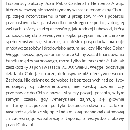
hiszpańscy autorzy Joan Pablo Cardenal i Heriberto Araújo
którzy wieszczą niepowstrzymany wzrost ekonomiczny Chin –
np. dzięki notorycznemu łamaniu przepisów MFW i poparciu
przepastnych kas państwa dla chińskiego eksportu , z drugiej
zaś tych, którzy studzą atmosferę, jak Andrzej Lubowski, który
odnosząc się do przewidywań Fogla, przypomina, że chińskie
społeczeństwo się starzeje, a chińska gospodarka marnuje
mnóstwo zasobów i środowisko naturalne , czy Niemiec Oskar
Weggel, uważający, że łamanie prze Chiny zasad finansowania
handlu międzynarodowego, może tylko im zaszkodzić, tak jak
zaszkodziły Japonii w latach 90. XX wieku . Weggel odczytuje
działania Chin jako raczej defensywne niż ofensywne wobec
Zachodu. Nic dziwnego, że wobec tak sprzecznych rad politycy
europejscy są zdezorientowani, nie wiedzą bowiem czy
przemawiać do Chin z pozycji siły czy pozycji petenta, w tym
samym czasie, gdy Amerykanie zajmują się głównie
militarnym aspektem polityki bezpieczeństwa na Dalekim
Wschodzie, dzieląc się np. z Indiami swą technologią atomową
, i zacieśniając współpracę z Japonią, a wszystko z obawy
przed Chinami.