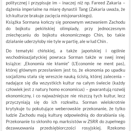
politycznej i przypisuje im – inaczej niż np. Fareed Zakaria –
dążenia imperialne na miarę dynastii Tang (Zakaria uważa, że
ich kulturze brakuje zacięcia misjonarskiego).
Książka Sormana kończy się ponownym wezwaniem Zachodu
do bojkotu pekińskiej olimpiady, przy jednoczesnym
zniechęcaniu do bojkotu ekonomicznego Chin, bo takie
działanie uderzyłoby nie tyle w partię, ale w lud Chin .
Do tematyki chińskiej, a także japońskiej i ogólnie
wschodnioazjatyckiej powraca Sorman także w swej innej
książce: „Ekonomia nie kłamie” (L’Economie ne ment pas),
której głównym przesłaniem jest to, że ekonomia po upadku
socjalizmu stała się wreszcie nauką ścisłą, której zalecenia –
nadające się dla wszystkich kultur na całym świecie (każdy
człowiek jest z natury homo economicus) – gwarantują rozwój
ekonomiczny, i co najważniejsze nie niszczą tych kultur, lecz
przyczyniają się do ich rozkwitu. Sorman wielokrotnie
krytykuje tu pokutujące weberowskie przekonanie, że tylko
ludzie Zachodu mają kulturę odpowiednią do dorabiania się.
Przekonanie to skłoniło np. marksistów w ZSRR do zupełnego
dezawuowania przedsiębiorczości rosyjskiej. Rzekomo