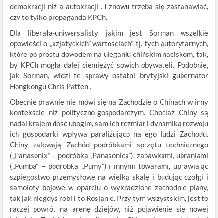
demokracji niż a autokracji . I znowu trzeba się zastanawiać,
czy to tylko propaganda KPCh.
Dla liberała-uniwersalisty jakim jest Sorman wszelkie
opowieści o „azjatyckich” wartościach” tj. tych autorytarnych,
które po prostu dowodem na uleganiu chińskim naciskom, tak,
by KPCh mogła dalej ciemiężyć sowich obywateli. Podobnie,
jak Sorman, widzi te sprawy ostatni brytyjski gubernator
Hongkongu Chris Patten .
Obecnie prawnie nie mówi się na Zachodzie o Chinach w inny
kontekście niż polityczno-gospodarczym. Chociaż Chiny są
nadal krajem dość ubogim, sam ich rozmiar i dynamika rozwoju
ich gospodarki wpływa paraliżująco na ego ludzi Zachodu.
Chiny zalewają Zachód podróbkami sprzętu technicznego
(„Panasonix” – podróbka „Panasonica”), zabawkami, ubraniami
(„Pumba” – podróbka „Pumy”) i innymi towarami, uprawiając
szpiegostwo przemysłowe na wielką skalę i budując czołgi i
samoloty bojowe w oparciu o wykradzione zachodnie plany,
tak jak niegdyś robili to Rosjanie. Przy tym wszystskim, jest to
raczej powrót na arenę dziejów, niż pojawienie się nowej