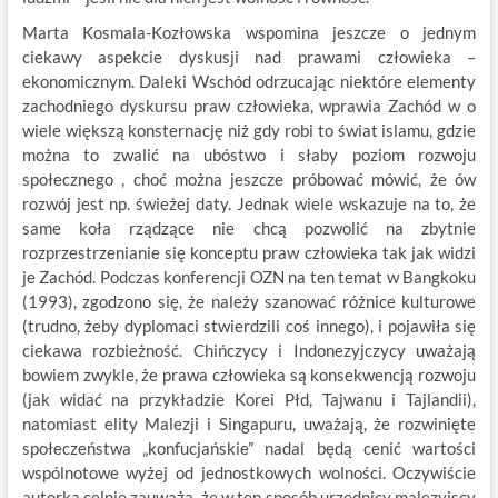
Marta Kosmala-Kozłowska wspomina jeszcze o jednym
ciekawy aspekcie dyskusji nad prawami człowieka –
ekonomicznym. Daleki Wschód odrzucając niektóre elementy
zachodniego dyskursu praw człowieka, wprawia Zachód w o
wiele większą konsternację niż gdy robi to świat islamu, gdzie
można to zwalić na ubóstwo i słaby poziom rozwoju
społecznego , choć można jeszcze próbować mówić, że ów
rozwój jest np. świeżej daty. Jednak wiele wskazuje na to, że
same koła rządzące nie chcą pozwolić na zbytnie
rozprzestrzenianie się konceptu praw człowieka tak jak widzi
je Zachód. Podczas konferencji OZN na ten temat w Bangkoku
(1993), zgodzono się, że należy szanować różnice kulturowe
(trudno, żeby dyplomaci stwierdzili coś innego), i pojawiła się
ciekawa rozbieżność. Chińczycy i Indonezyjczycy uważają
bowiem zwykle, że prawa człowieka są konsekwencją rozwoju
(jak widać na przykładzie Korei Płd, Tajwanu i Tajlandii),
natomiast elity Malezji i Singapuru, uważają, że rozwinięte
społeczeństwa „konfucjańskie” nadal będą cenić wartości
wspólnotowe wyżej od jednostkowych wolności. Oczywiście
autorka celnie zauważa, że w ten sposób urzędnicy malezyjscy