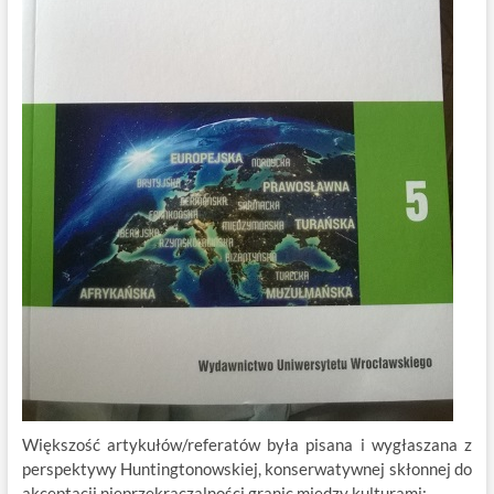
Większość artykułów/referatów była pisana i wygłaszana z
perspektywy Huntingtonowskiej, konserwatywnej skłonnej do
akceptacji nieprzekraczalności granic między kulturami: