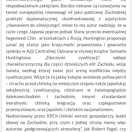
niepodważalnym zaklęciem. Bardzo ciekawe są rozważania na
temat europejskiej równowagi sił jako podstawy Zachodniej
praktyki dyplomatycznej, skonfrontowanej z azjatyckim
„równaniem do silniejszego”, mimo to ma autor nadzieję, że w
razie czego Japonia poprze jednak Stany przeciw ewentualnej
hegemonii Chin , w kontaktach z Rosją, Huntington proponuje
uznać jej status jako kraju-matki prawosławia i gwaranta
spokoju w Azji Centralnej Opisana w słynnej książce Samuela
Huntingtona: „Zderzenie cywilizacji”, oddaje
charakterystyczną dla części dzisiejszych elit Zachodu, wizje
świata, według której świat jest areną konfliktów między
cywilizacjami. Wizja ta to jakby kolejne wcielenie yellow perril
– strachu przed chińską (w mniejszym stopniu także japońską)
odrębnością cywilizacyjną, różnicami w światopoglądzie
dalekowschodnim i zachodnim, innymi standardami
moralnymi, chińską imigracją oraz szpiegostwem
przemysłowym, oraz japoński i chińskim nacjonalizmem.
Nadzorowany przez KPCh chiński wzrost gospodarczy budzi
obawy na Zachodzie, przy czym z jednej strony mamy więc
autorów „podgrzewających atmosferę”, jak Robert Fogel, czy