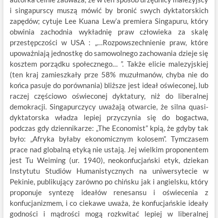
i singapurscy muszą mówić by bronić swych dyktatorskich
zapędów; cytuje Lee Kuana Lew’a premiera Singapuru, który
obwinia zachodnia wykładnię praw człowieka za skalę
przestępczości w USA : „…Rozpowszechnienie praw, które
upoważniają jednostkę do samowolnego zachowania dzieje się
kosztem porządku społecznego… ”. Także elicie malezyjskiej
(ten kraj zamieszkały prze 58% muzułmanów, chyba nie do
końca pasuje do porównania) bliższe jest ideał oświeconej, lub
raczej częściowo oświeconej dyktatury, niż do liberalnej
demokracji. Singapurczycy uważają otwarcie, że silna quasi-
dyktatorska władza lepiej przyczynia się do bogactwa,
podczas gdy dziennikarze: „The Economist” kpią, że gdyby tak
było: „Afryka byłaby ekonomicznym kolosem”. Tymczasem
prace nad globalną etyką nie ustają. Jej wielkim proponentem
jest Tu Weiming (ur. 1940), neokonfucjański etyk, dziekan
Instytutu Studiów Humanistycznych na uniwersytecie w
Pekinie, publikujący zarówno po chińsku jak i angielsku, który
proponuje syntezę ideałów renesansu i oświecenia z
konfucjanizmem, i co ciekawe uważa, że konfucjańskie ideały
godności i mądrości mogą rozkwitać lepiej w liberalnej