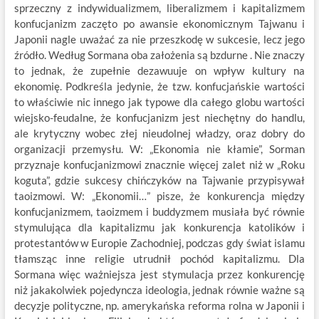
sprzeczny z indywidualizmem, liberalizmem i kapitalizmem
konfucjanizm zaczęto po awansie ekonomicznym Tajwanu i
Japonii nagle uważać za nie przeszkodę w sukcesie, lecz jego
źródło. Według Sormana oba założenia są bzdurne . Nie znaczy
to jednak, że zupełnie dezawuuje on wpływ kultury na
ekonomię. Podkreśla jedynie, że tzw. konfucjańskie wartości
to właściwie nic innego jak typowe dla całego globu wartości
wiejsko-feudalne, że konfucjanizm jest niechętny do handlu,
ale krytyczny wobec złej nieudolnej władzy, oraz dobry do
organizacji przemysłu. W: „Ekonomia nie kłamie”, Sorman
przyznaje konfucjanizmowi znacznie więcej zalet niż w „Roku
koguta”, gdzie sukcesy chińczyków na Tajwanie przypisywał
taoizmowi. W: „Ekonomii…” pisze, że konkurencja między
konfucjanizmem, taoizmem i buddyzmem musiała być równie
stymulująca dla kapitalizmu jak konkurencja katolików i
protestantów w Europie Zachodniej, podczas gdy świat islamu
tłamsząc inne religie utrudnił pochód kapitalizmu. Dla
Sormana więc ważniejsza jest stymulacja przez konkurencję
niż jakakolwiek pojedyncza ideologia, jednak równie ważne są
decyzje polityczne, np. amerykańska reforma rolna w Japonii i