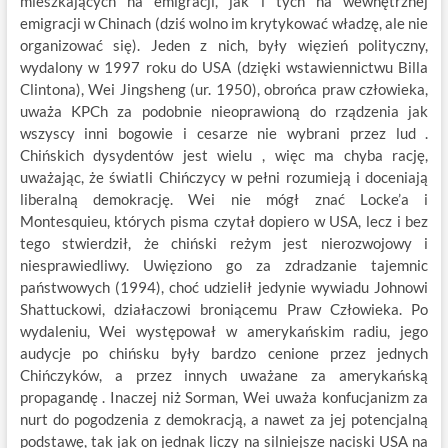
mieszkających na emigracji, jak i tych na wewnętrznej
emigracji w Chinach (dziś wolno im krytykować władzę, ale nie
organizować się). Jeden z nich, były więzień polityczny,
wydalony w 1997 roku do USA (dzięki wstawiennictwu Billa
Clintona), Wei Jingsheng (ur. 1950), obrońca praw człowieka,
uważa KPCh za podobnie nieoprawioną do rządzenia jak
wszyscy inni bogowie i cesarze nie wybrani przez lud .
Chińskich dysydentów jest wielu , więc ma chyba rację,
uważając, że światli Chińczycy w pełni rozumieją i doceniają
liberalną demokrację. Wei nie mógł znać Locke’a i
Montesquieu, których pisma czytał dopiero w USA, lecz i bez
tego stwierdził, że chiński reżym jest nierozwojowy i
niesprawiedliwy. Uwięziono go za zdradzanie tajemnic
państwowych (1994), choć udzielił jedynie wywiadu Johnowi
Shattuckowi, działaczowi broniącemu Praw Człowieka. Po
wydaleniu, Wei występował w amerykańskim radiu, jego
audycje po chińsku były bardzo cenione przez jednych
Chińczyków, a przez innych uważane za amerykańską
propagandę . Inaczej niż Sorman, Wei uważa konfucjanizm za
nurt do pogodzenia z demokracją, a nawet za jej potencjalną
podstawę, tak jak on jednak liczy na silniejsze naciski USA na