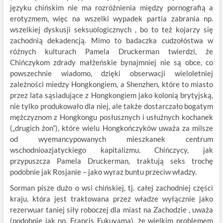
języku chińskim nie ma rozróżnienia między pornografią a
erotyzmem, więc na wszelki wypadek partia zabrania np.
wszelkiej dyskusji seksuologicznych , bo to też kojarzy się
zachodnią dekadencją. Mimo to badaczka cudzołóstwa w
różnych kulturach Pamela Druckerman twierdzi, że
Chińczykom zdrady małżeńskie bynajmniej nie są obce, co
powszechnie wiadomo, dzięki obserwacji wieloletniej
zależności miedzy Hongkongiem, a Shenzhen, które to miasto
przez lata sąsiadujące z Hongkongiem jako kolonią brytyjską,
nie tylko produkowało dla niej, ale także dostarczało bogatym
mężczyznom z Hongkongu posłusznych i usłużnych kochanek
(„drugich żon”), które wielu Hongkończyków uważa za milsze
od wyemancypowanych mieszkanek centrum
wschodnioazjatyckiego kapitalizmu. Chińczycy, jak
przypuszcza Pamela Druckerman, traktują seks trochę
podobnie jak Rosjanie – jako wyraz buntu przeciw władzy.
Sorman pisze dużo o wsi chińskiej, tj. całej zachodniej części
kraju, która jest traktowana przez władze wyłącznie jako
rezerwuar taniej siły roboczej dla miast na Zachodzie , uważa
(podobnie jak np. Francis Fukuyama), że wielkim problemem