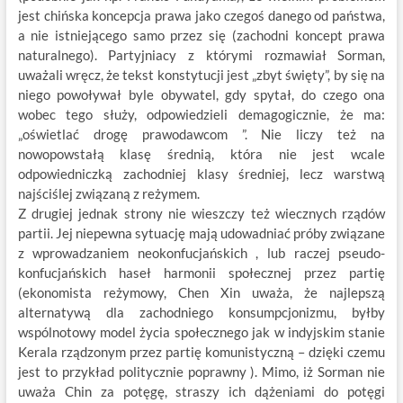
jest chińska koncepcja prawa jako czegoś danego od państwa,
a nie istniejącego samo przez się (zachodni koncept prawa
naturalnego). Partyjniacy z którymi rozmawiał Sorman,
uważali wręcz, że tekst konstytucji jest „zbyt święty”, by się na
niego powoływał byle obywatel, gdy spytał, do czego ona
wobec tego służy, odpowiedzieli demagogicznie, że ma:
„oświetlać drogę prawodawcom ”. Nie liczy też na
nowopowstałą klasę średnią, która nie jest wcale
odpowiedniczką zachodniej klasy średniej, lecz warstwą
najściślej związaną z reżymem.
Z drugiej jednak strony nie wieszczy też wiecznych rządów
partii. Jej niepewna sytuację mają udowadniać próby związane
z wprowadzaniem neokonfucjańskich , lub raczej pseudo-
konfucjańskich haseł harmonii społecznej przez partię
(ekonomista reżymowy, Chen Xin uważa, że najlepszą
alternatywą dla zachodniego konsumpcjonizmu, byłby
wspólnotowy model życia społecznego jak w indyjskim stanie
Kerala rządzonym przez partię komunistyczną – dzięki czemu
jest to przykład politycznie poprawny ). Mimo, iż Sorman nie
uważa Chin za potęgę, straszy ich dążeniami do potęgi