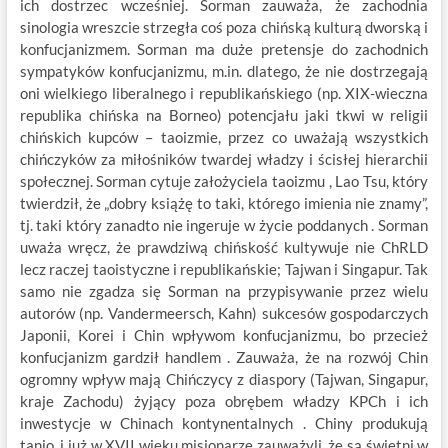
ich dostrzec wcześniej. Sorman zauważa, że zachodnia
sinologia wreszcie strzegła coś poza chińską kulturą dworską i
konfucjanizmem. Sorman ma duże pretensje do zachodnich
sympatyków konfucjanizmu, m.in. dlatego, że nie dostrzegają
oni wielkiego liberalnego i republikańskiego (np. XIX-wieczna
republika chińska na Borneo) potencjału jaki tkwi w religii
chińskich kupców – taoizmie, przez co uważają wszystkich
chińczyków za miłośników twardej władzy i ścisłej hierarchii
społecznej. Sorman cytuje założyciela taoizmu , Lao Tsu, który
twierdził, że „dobry książę to taki, którego imienia nie znamy”,
tj. taki który zanadto nie ingeruje w życie poddanych . Sorman
uważa wręcz, że prawdziwą chińskość kultywuje nie ChRLD
lecz raczej taoistyczne i republikańskie; Tajwan i Singapur. Tak
samo nie zgadza się Sorman na przypisywanie przez wielu
autorów (np. Vandermeersch, Kahn) sukcesów gospodarczych
Japonii, Korei i Chin wpływom konfucjanizmu, bo przecież
konfucjanizm gardził handlem . Zauważa, że na rozwój Chin
ogromny wpływ mają Chińczycy z diaspory (Tajwan, Singapur,
kraje Zachodu) żyjący poza obrębem władzy KPCh i ich
inwestycje w Chinach kontynentalnych . Chiny produkują
tanio, i już w XVII wieku misjonarze zauważyli, że są świetni w