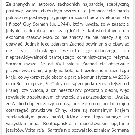
Ze znanych mi autorów zachodnich, najbardziej sceptyczną
postawę wobec chińskiego wzrostu, a jednocześnie harda
politycznie postawę przyjmuje francuski liberalny ekonomista
i filozof Guy Sorman (ur. 1944), który uważa, że w zasadzie
jedynie nadrabiają one zaległości z katastrofalnych dla
ekonomii czasów Mao, co nie znaczy, że nie należy się ich
obawiać. Jednak jego zdaniem Zachód powinien się obawiać
nie tyle chińskiego wzrostu gospodarczego, co
nieprzewidywalności tamtejszego komunistycznego reżymu.
Sorman uważa, że od XVII wieku Zachód nie obserwuje
prawdziwych Chin, a jedynie kolejne filozoficzne miraże tego
kraju, co wykorzystuje obecnie partia komunistyczna. W 2006
roku Sorman pisał, że Chiny nie są gospodarczo silniejsze od
Francji czy Włoch, a ich mieszkańcy pozostają biedni, więc
rewelacje o szokującym ich wzroście są przesadzone . Uważa,
że Zachód dopiero zaczyna otrząsać się z konfucjańskich rojeń
dostrzegać prawdziwe Chiny, które są normalnym krajem
zamieszkałym przez naród, który chce tego samego co
wszystkie inne. Konfucjańskie i maoistowskie opętanie
jezuitów, Voltaire’a i Sartre’a nie pozwalało, zdaniem Sormana