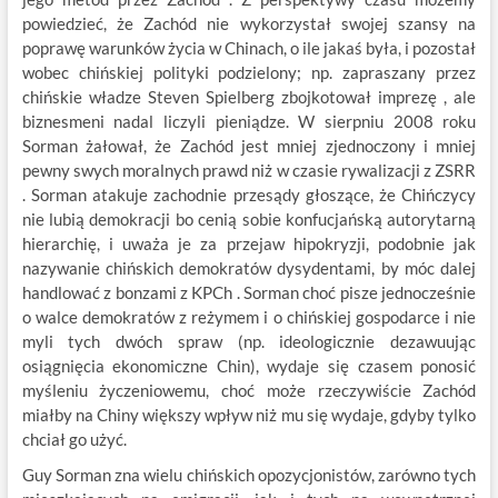
powiedzieć, że Zachód nie wykorzystał swojej szansy na
poprawę warunków życia w Chinach, o ile jakaś była, i pozostał
wobec chińskiej polityki podzielony; np. zapraszany przez
chińskie władze Steven Spielberg zbojkotował imprezę , ale
biznesmeni nadal liczyli pieniądze. W sierpniu 2008 roku
Sorman żałował, że Zachód jest mniej zjednoczony i mniej
pewny swych moralnych prawd niż w czasie rywalizacji z ZSRR
. Sorman atakuje zachodnie przesądy głoszące, że Chińczycy
nie lubią demokracji bo cenią sobie konfucjańską autorytarną
hierarchię, i uważa je za przejaw hipokryzji, podobnie jak
nazywanie chińskich demokratów dysydentami, by móc dalej
handlować z bonzami z KPCh . Sorman choć pisze jednocześnie
o walce demokratów z reżymem i o chińskiej gospodarce i nie
myli tych dwóch spraw (np. ideologicznie dezawuując
osiągnięcia ekonomiczne Chin), wydaje się czasem ponosić
myśleniu życzeniowemu, choć może rzeczywiście Zachód
miałby na Chiny większy wpływ niż mu się wydaje, gdyby tylko
chciał go użyć.
Guy Sorman zna wielu chińskich opozycjonistów, zarówno tych