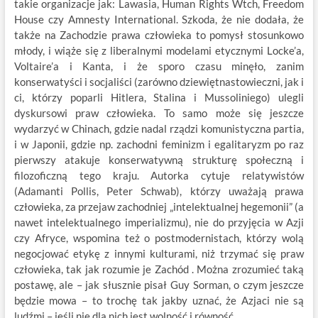
takie organizacje jak: Lawasia, Human Rights Wtch, Freedom
House czy Amnesty International. Szkoda, że nie dodała, że
także na Zachodzie prawa człowieka to pomysł stosunkowo
młody, i wiąże się z liberalnymi modelami etycznymi Locke’a,
Voltaire’a i Kanta, i że sporo czasu minęło, zanim
konserwatyści i socjaliści (zarówno dziewiętnastowieczni, jak i
ci, którzy poparli Hitlera, Stalina i Mussoliniego) ulegli
dyskursowi praw człowieka. To samo może się jeszcze
wydarzyć w Chinach, gdzie nadal rządzi komunistyczna partia,
i w Japonii, gdzie np. zachodni feminizm i egalitaryzm po raz
pierwszy atakuje konserwatywną strukturę społeczną i
filozoficzną tego kraju. Autorka cytuje relatywistów
(Adamanti Pollis, Peter Schwab), którzy uważają prawa
człowieka, za przejaw zachodniej „intelektualnej hegemonii” (a
nawet intelektualnego imperializmu), nie do przyjęcia w Azji
czy Afryce, wspomina też o postmodernistach, którzy wolą
negocjować etykę z innymi kulturami, niż trzymać się praw
człowieka, tak jak rozumie je Zachód . Można zrozumieć taką
postawę, ale – jak słusznie pisał Guy Sorman, o czym jeszcze
będzie mowa – to trochę tak jakby uznać, że Azjaci nie są
ludźmi – jeśli nie dla nich jest wolność i równość.