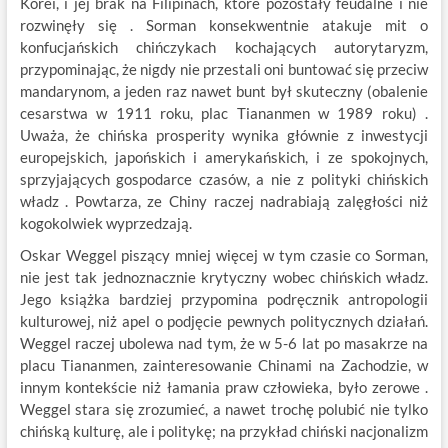
Korei, i jej brak na Filipinach, które pozostały feudalne i nie
rozwinęły się . Sorman konsekwentnie atakuje mit o
konfucjańskich chińczykach kochających autorytaryzm,
przypominając, że nigdy nie przestali oni buntować się przeciw
mandarynom, a jeden raz nawet bunt był skuteczny (obalenie
cesarstwa w 1911 roku, plac Tiananmen w 1989 roku) .
Uważa, że chińska prosperity wynika głównie z inwestycji
europejskich, japońskich i amerykańskich, i ze spokojnych,
sprzyjających gospodarce czasów, a nie z polityki chińskich
władz . Powtarza, ze Chiny raczej nadrabiają zalęgłości niż
kogokolwiek wyprzedzają.
Oskar Weggel piszący mniej więcej w tym czasie co Sorman,
nie jest tak jednoznacznie krytyczny wobec chińskich władz.
Jego książka bardziej przypomina podręcznik antropologii
kulturowej, niż apel o podjęcie pewnych politycznych działań.
Weggel raczej ubolewa nad tym, że w 5-6 lat po masakrze na
placu Tiananmen, zainteresowanie Chinami na Zachodzie, w
innym kontekście niż łamania praw człowieka, było zerowe .
Weggel stara się zrozumieć, a nawet trochę polubić nie tylko
chińską kulturę, ale i politykę; na przykład chiński nacjonalizm