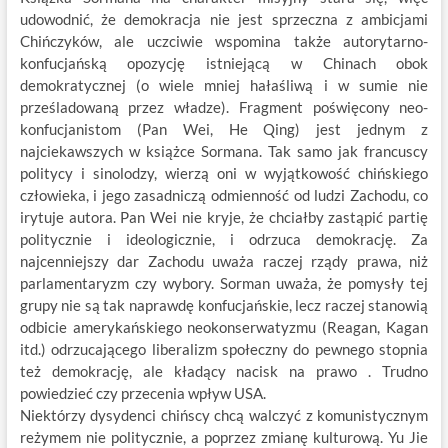
udowodnić, że demokracja nie jest sprzeczna z ambicjami
Chińczyków, ale uczciwie wspomina także autorytarno-
konfucjańską opozycję istniejącą w Chinach obok
demokratycznej (o wiele mniej hałaśliwą i w sumie nie
prześladowaną przez władze). Fragment poświęcony neo-
konfucjanistom (Pan Wei, He Qing) jest jednym z
najciekawszych w książce Sormana. Tak samo jak francuscy
politycy i sinolodzy, wierzą oni w wyjątkowość chińskiego
człowieka, i jego zasadniczą odmienność od ludzi Zachodu, co
irytuje autora. Pan Wei nie kryje, że chciałby zastąpić partię
politycznie i ideologicznie, i odrzuca demokrację. Za
najcenniejszy dar Zachodu uważa raczej rządy prawa, niż
parlamentaryzm czy wybory. Sorman uważa, że pomysły tej
grupy nie są tak naprawdę konfucjańskie, lecz raczej stanowią
odbicie amerykańskiego neokonserwatyzmu (Reagan, Kagan
itd.) odrzucającego liberalizm społeczny do pewnego stopnia
też demokrację, ale kładący nacisk na prawo . Trudno
powiedzieć czy przecenia wpływ USA.
Niektórzy dysydenci chińscy chcą walczyć z komunistycznym
reżymem nie politycznie, a poprzez zmianę kulturową. Yu Jie