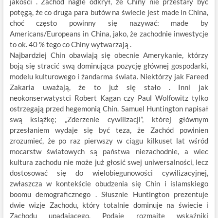
jakości . Zachód nagle odkrył, że Chiny nie przestały być
potęgą, że co druga para butów na świecie jest made in China,
choć często powinny się nazywać: made by
Americans/Europeans in China, jako, że zachodnie inwestycje
to ok. 40 % tego co Chiny wytwarzają .
Najbardziej Chin obawiają się obecnie Amerykanie, którzy
boją się stracić swą dominująca pozycję głównej gospodarki,
modelu kulturowego i żandarma świata. Niektórzy jak Fareed
Zakaria uważają, że to już się stało . Inni jak
neokonserwatystci Robert Kagan czy Paul Wolfowitz tylko
ostrzegają przed hegemonią Chin. Samuel Huntington napisał
swą książkę; „Zderzenie cywilizacji”, której głównym
przesłaniem wydaje się być teza, że Zachód powinien
zrozumieć, że po raz pierwszy w ciągu kilkuset lat wśród
mocarstw światowych są państwa niezachodnie, a wiec
kultura zachodu nie może już głosić swej uniwersalności, lecz
dostosować się do wielobiegunowości cywilizacyjnej,
zwłaszcza w kontekście obudzenia się Chin i islamskiego
boomu demograficznego . Słusznie Huntington prezentuje
dwie wizje Zachodu, który totalnie dominuje na świecie i
Zachodu upadającego. Podaje rozmaite wskaźniki