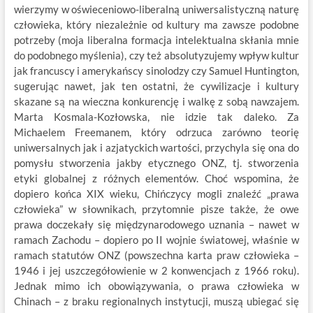
wierzymy w oświeceniowo-liberalną uniwersalistyczną naturę
człowieka, który niezależnie od kultury ma zawsze podobne
potrzeby (moja liberalna formacja intelektualna skłania mnie
do podobnego myślenia), czy też absolutyzujemy wpływ kultur
jak francuscy i amerykańscy sinolodzy czy Samuel Huntington,
sugerując nawet, jak ten ostatni, że cywilizacje i kultury
skazane są na wieczna konkurencję i walkę z sobą nawzajem.
Marta Kosmala-Kozłowska, nie idzie tak daleko. Za
Michaelem Freemanem, który odrzuca zarówno teorię
uniwersalnych jak i azjatyckich wartości, przychyla się ona do
pomysłu stworzenia jakby etycznego ONZ, tj. stworzenia
etyki globalnej z różnych elementów. Choć wspomina, że
dopiero końca XIX wieku, Chińczycy mogli znaleźć „prawa
człowieka” w słownikach, przytomnie pisze także, że owe
prawa doczekały się międzynarodowego uznania – nawet w
ramach Zachodu – dopiero po II wojnie światowej, właśnie w
ramach statutów ONZ (powszechna karta praw człowieka –
1946 i jej uszczegółowienie w 2 konwencjach z 1966 roku).
Jednak mimo ich obowiązywania, o prawa człowieka w
Chinach – z braku regionalnych instytucji, muszą ubiegać się