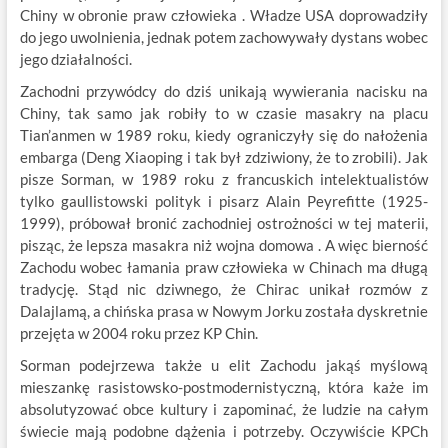
Chiny w obronie praw człowieka . Władze USA doprowadziły
do jego uwolnienia, jednak potem zachowywały dystans wobec
jego działalności.
Zachodni przywódcy do dziś unikają wywierania nacisku na
Chiny, tak samo jak robiły to w czasie masakry na placu
Tian’anmen w 1989 roku, kiedy ograniczyły się do nałożenia
embarga (Deng Xiaoping i tak był zdziwiony, że to zrobili). Jak
pisze Sorman, w 1989 roku z francuskich intelektualistów
tylko gaullistowski polityk i pisarz Alain Peyrefitte (1925-
1999), próbował bronić zachodniej ostrożności w tej materii,
pisząc, że lepsza masakra niż wojna domowa . A więc bierność
Zachodu wobec łamania praw człowieka w Chinach ma długą
tradycję. Stąd nic dziwnego, że Chirac unikał rozmów z
Dalajlamą, a chińska prasa w Nowym Jorku została dyskretnie
przejęta w 2004 roku przez KP Chin.
Sorman podejrzewa także u elit Zachodu jakąś myślową
mieszankę rasistowsko-postmodernistyczną, która każe im
absolutyzować obce kultury i zapominać, że ludzie na całym
świecie mają podobne dążenia i potrzeby. Oczywiście KPCh