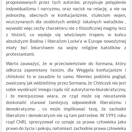
proponowanych przez tych autorów; przypisuje potępienie
indywidualizmu i narcyzmu, oraz nacisk na relację, a nie na
jednostkę, obecnych w konfucjanizmie, stuleciom wojen,
wszczynanych dla osobistych ambicji lokalnych watażków ,
wywodzi więc cechy charakteru nie z filozoficznej magmy lecz
z historii, co wydaje się właściwym tropem, w końcu
absolutyzm Bodina i liberalizm Locke’a w Europe nowożytnej
miały być lekarstwem na wojny religijne katolików z
protestantami.
Warto zauważyć, że w przeciwieństwie do Sormana, który
odkurza zapomniany taoizm, dla Weggela konfucjanizm i
chińskość to w zasadzie to samo. Niemiec podziela pogląd,
zwalczany jak widzieliśmy przez Sormana, że Chińczyk nie jest
sobie wyobrazić innego rządu niż autorytarno-biurokratyczny,
i że mencjuszowa wiara, ze rząd może się nieustannie
doskonalić stanowi tamtejszy odpowiednik liberalizmu i
demokratyzmu , co może implikować tezę, że zachodni
liberalizm i demokratyzm nie są tam potrzebne. W 1991 roku
rząd ChRL sprecyzował co uznaje za prawa człowieka jako
prawo do życia i pokoju, natomiast zachodnie prawa człowieka