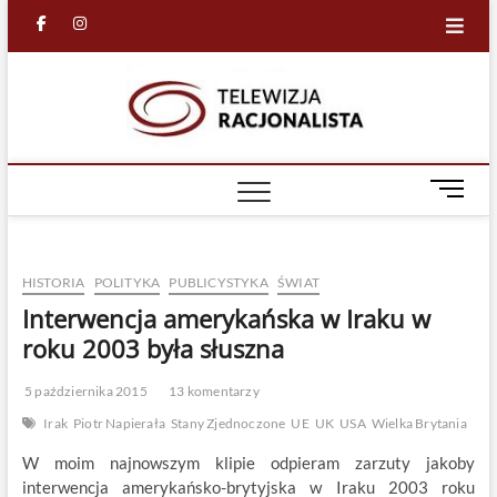
Skip
facebook
in
to
content
Racjona
RACJONALNA
TELEWIZJA
TV
M
e
n
u
HISTORIA
POLITYKA
PUBLICYSTYKA
ŚWIAT
B
u
Interwencja amerykańska w Iraku w
t
roku 2003 była słuszna
t
o
5 października 2015
13 komentarzy
n
Irak
Piotr Napierała
Stany Zjednoczone
UE
UK
USA
Wielka Brytania
W moim najnowszym klipie odpieram zarzuty jakoby
interwencja amerykańsko-brytyjska w Iraku 2003 roku