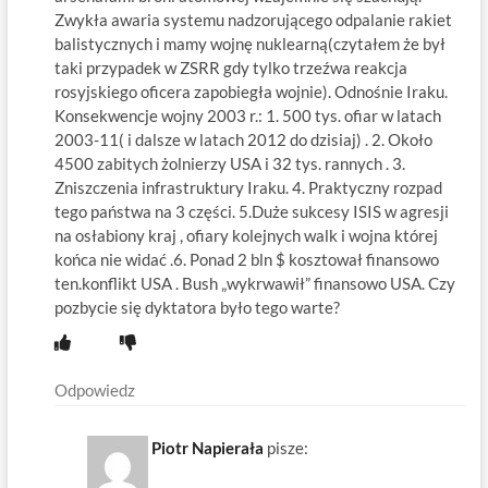
Zwykła awaria systemu nadzorującego odpalanie rakiet
balistycznych i mamy wojnę nuklearną(czytałem że był
taki przypadek w ZSRR gdy tylko trzeźwa reakcja
rosyjskiego oficera zapobiegła wojnie). Odnośnie Iraku.
Konsekwencje wojny 2003 r.: 1. 500 tys. ofiar w latach
2003-11( i dalsze w latach 2012 do dzisiaj) . 2. Około
4500 zabitych żolnierzy USA i 32 tys. rannych . 3.
Zniszczenia infrastruktury Iraku. 4. Praktyczny rozpad
tego państwa na 3 części. 5.Duże sukcesy ISIS w agresji
na osłabiony kraj , ofiary kolejnych walk i wojna której
końca nie widać .6. Ponad 2 bln $ kosztował finansowo
ten.konflikt USA . Bush „wykrwawił” finansowo USA. Czy
pozbycie się dyktatora było tego warte?
Odpowiedz
Piotr Napierała
pisze: