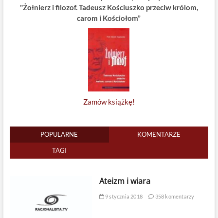
"Żołnierz i filozof. Tadeusz Kościuszko przeciw królom,
carom i Kościołom”
Zamów książkę!
POPULARNE
KOMENTARZE
TAGI
Ateizm i wiara
9 stycznia 2018
358 komentarzy