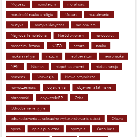
Mojżesz
monoteizm
moralność
moralność nauka a religia
Mozart
muzułmanie
muzyka
muzyka klasyczna
nacjonalizm
Nagroda Templetona
Naród wybrany
narodowcy
narodziny Jezusa
NATO
natura
nauka
nauka a religia
nazizm
neoliberalizm
neuronauka
NFM
Niemcy
niepełnosprawni
nietolerancja
nonsens
Norwegia
Nowe przymierze
nowoczesność
objawienia
objawienia fatimskie
obronność
obywateleRP
Odra
Odrodzenie religijne
odszkodowania za seksualne wykorzystywanie dzieci
Oława
opera
opinia publiczna
opozycja
Ordo Iuris