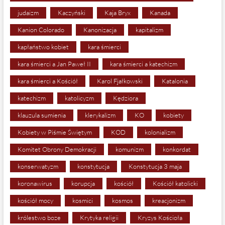
judaizm
Kaczyński
Kaja Bryx
Kanada
Kanion Colorado
Kanonizacja
kapitalizm
kapłaństwo kobiet
kara śmierci
kara śmierci a Jan Paweł II
kara śmierci a katechizm
kara śmierci a Kościół
Karol Fjałkowski
Katalonia
katechizm
katolicyzm
Kędziora
klauzula sumienia
klerykalizm
KO
kobiety
Kobiety w Piśmie Świętym
KOD
kolonializm
Komitet Obrony Demokracji
komunizm
konkordat
konserwatyzm
konstytucja
Konstytucja 3 maja
koronawirus
korupcja
kościół
Kościół katolicki
kościół mocy
kosmici
kosmos
kreacjonizm
królestwo boze
Krytyka religii
Kryzys Kościoła