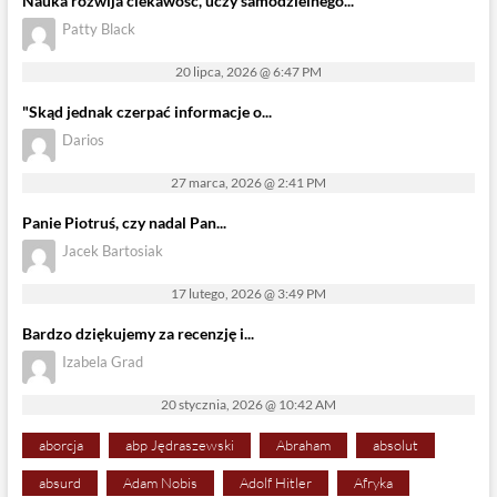
Nauka rozwija ciekawość, uczy samodzielnego...
Patty Black
20 lipca, 2026 @ 6:47 PM
"Skąd jednak czerpać informacje o...
Darios
27 marca, 2026 @ 2:41 PM
Panie Piotruś, czy nadal Pan...
Jacek Bartosiak
17 lutego, 2026 @ 3:49 PM
Bardzo dziękujemy za recenzję i...
Izabela Grad
20 stycznia, 2026 @ 10:42 AM
aborcja
abp Jędraszewski
Abraham
absolut
absurd
Adam Nobis
Adolf Hitler
Afryka