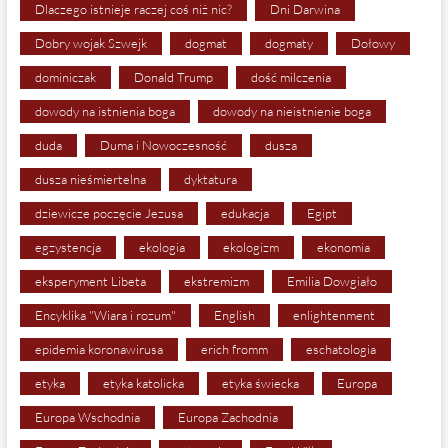
Dlaczego istnieje raczej coś niż nic?
Dni Darwina
Dobry wojak Szwejk
dogmat
dogmaty
Dołowy
dominiczak
Donald Trump
dość milczenia
dowody na istnienia boga
dowody na nieistnienie boga
duda
Duma i Nowoczesność
dusza
dusza nieśmiertelna
dyktatura
dziewicze poczęcie Jezusa
edukacja
Egipt
egzystencja
ekologia
ekologizm
ekonomia
eksperyment Libeta
ekstremizm
Emilia Dowgiało
Encyklika "Wiara i rozum"
English
enlightenment
epidemia koronawirusa
erich fromm
eschatologia
etyka
etyka katolicka
etyka świecka
Europa
Europa Wschodnia
Europa Zachodnia