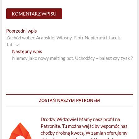
Nawigacja
Previous
Poprzedni wpis
post:
Zachód wobec Arabskiej Wiosny. Piotr Napierała i Jacek
wpisu
Tabisz
Next
Następny wpis
post:
Niemcy jako nowy melting pot. Uchodźcy – balast czy zysk ?
ZOSTAŃ NASZYM PATRONEM
Drodzy Widzowie! Mamy nasz profil na
Patronite. Tu można wejść by wspomóc nas
choćby drobną kwotą. W zamian oferujemy