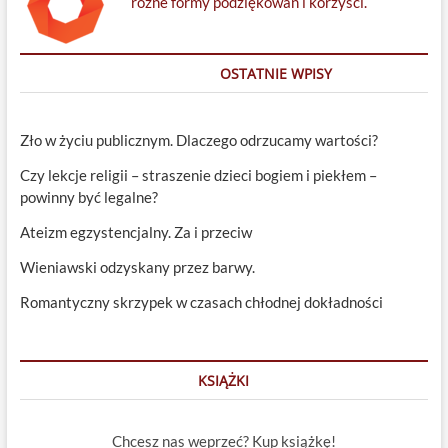
różne formy podziękowań i korzyści.
OSTATNIE WPISY
Zło w życiu publicznym. Dlaczego odrzucamy wartości?
Czy lekcje religii – straszenie dzieci bogiem i piekłem –
powinny być legalne?
Ateizm egzystencjalny. Za i przeciw
Wieniawski odzyskany przez barwy.
Romantyczny skrzypek w czasach chłodnej dokładności
KSIĄŻKI
Chcesz nas weprzeć? Kup książkę!