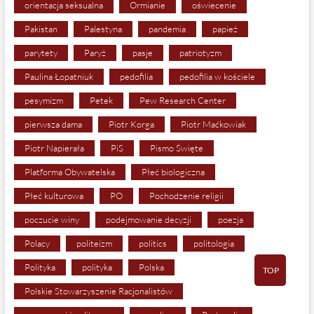
orientacja seksualna
Ormianie
oświecenie
Pakistan
Palestyna
pandemia
papież
parytety
Paryż
pasje
patriotyzm
Paulina Łopatniuk
pedofilia
pedofilia w kościele
pesymizm
Petek
Pew Research Center
pierwsza dama
Piotr Korga
Piotr Maćkowiak
Piotr Napierała
PiS
Pismo Święte
Platforma Obywatelska
Płeć biologiczna
Płeć kulturowa
PO
Pochodzenie religii
poczucie winy
podejmowanie decyzji
poezja
Polacy
politeizm
politics
politologia
Polityka
polityka
Polska
TOP
Polskie Stowarzyszenie Racjonalistów