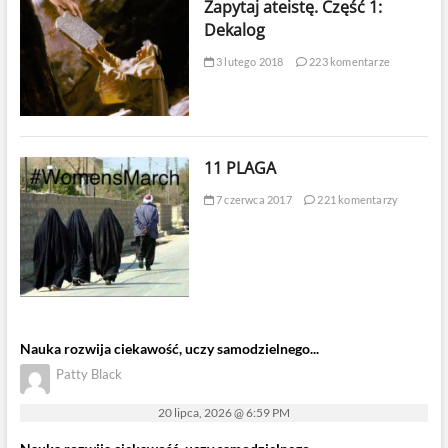
Zapytaj ateistę. Część 1:
Dekalog
3 lutego 2018
223 komentarze
11 PLAGA
7 czerwca 2017
221 komentarzy
Nauka rozwija ciekawość, uczy samodzielnego...
Patty Black
20 lipca, 2026 @ 6:59 PM