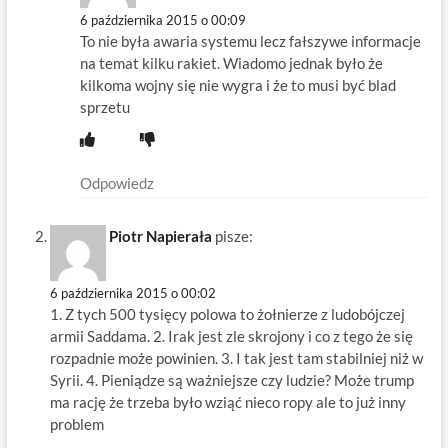
6 października 2015 o 00:09
To nie była awaria systemu lecz fałszywe informacje
na temat kilku rakiet. Wiadomo jednak było że
kilkoma wojny się nie wygra i że to musi być blad
sprzetu
Odpowiedz
Piotr Napierała
pisze:
6 października 2015 o 00:02
1. Z tych 500 tysięcy polowa to żołnierze z ludobójczej
armii Saddama. 2. Irak jest zle skrojony i co z tego że się
rozpadnie może powinien. 3. I tak jest tam stabilniej niż w
Syrii. 4. Pieniądze są ważniejsze czy ludzie? Może trump
ma rację że trzeba było wziąć nieco ropy ale to już inny
problem