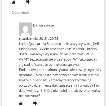
Odpowiedz
Dariusz
pisze:
6 października 2015 o 20:25
Ludobójcza armia Saddama – nie wszyscy w niej byli
ludobójcami . Wiekszość to rekruci z poboru którzy
dostali kałachy i wysłano ich na „przemiał”. W US
ARMY też zdarzali się przestępcy . W Iraku znęcali
się nad jeńcami , to była głośna sprawa.
Podsumowując : obalono tyrana , ale koszty tego były
ogromne. To co nastało w powojennym Iraku jest nie
lepsze niż Saddam. Zamachy terrorystyczne na
porządku dziennym,zabici,zniszczenia i trwająca tam
dalej wojna z ISIS.Czy nie lepiej jednak było tej wojny
nie zaczynać?