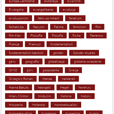
Europa Zachodnie
eutanazja
Ewa Wilk
Ewangelia
ewangelikanie
ewolucja
ewolucjonizm
fakty po mitach
fanatyzm
fantastyka
faszyzm
Fatima
feminizm
film
film Kler
Filozofia
filozofia
fizyka
flamenco
Francja
Francuzi
fundamentalizm
fundamentalizm katolicki
gender
Gender studies
geny
geografia
globalizacja
globalne ocieplenie
GMO
góry
gospodarka
Grecja
Grzegorz Roman
Hamas
hańderek
Hanna Bakuła
hebrajski
Hegel
heretycy
Hilary Clinton
hinduizm
historia
history
Hiszpania
Holandia
homoseksualiści
homoseksualizm
humanism
humanizm
humor