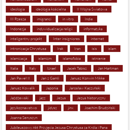
ideologia
ideologia kościelna
II Wojna Światowa
III Rzesza
imigranci
in vitro
Indie
Indonezja
indywidualizacja religii
informatyka
inteligentny projekt
Inter insigniores
internet
intronizacja Chrystusa
Irak
Iran
isis
islam
islamizacja
islamizm
islamofobia
istnienie
Italia
Italy
Izrael
Jacek Tabisz
Jan Hartman
Jan Paweł II
Jan z Gamli
Janusz Korwin Mikke
Janusz Kowalik
Japonia
Jarosław Kaczyński
Jażdżewski
jazz
Jezus
Jezus historyczny
językoznawstwo
jidysz
jinx
Joachim Brudziński
Joanna Senyszyn
Jubileuszowy Akt Przyjęcia Jezusa Chrystusa za Króla i Pana