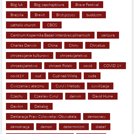
Bóg luk
Bóg zapchajdziura
Brave Festival
Brazylia
Brexit
Brytyjczycy
buddyzm
catholic church
CBOS
Centrum Kopernika Badań Interdyscyplinarnych
cenzura
Charles Darwin
China
Chiny
Chrystus
chrześcijanie kulturowi
chrześcijaństwo
chrześcjiaństwo
chrzest Polski
covid
COVID 19
covid19
cud
Cud nad Wisłą
cuda
Ćwiczenia z ateizmu
Cyryl i Metody
cywilizacja
Czechy
Czesław Cyrul
darwin
David Hume
Dawkin
Dekalog
Deklaracja Praw Człowieka i Obywatela
democracy
demokracja
demon
determinizm
diabeł