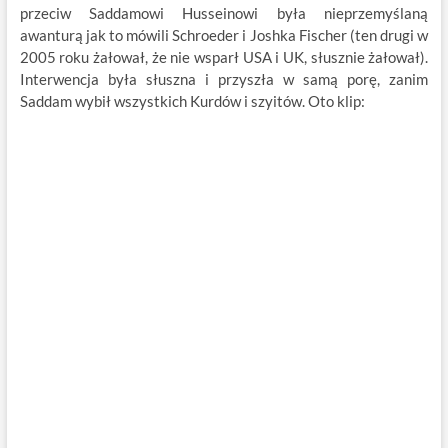
przeciw Saddamowi Husseinowi była nieprzemyślaną
awanturą jak to mówili Schroeder i Joshka Fischer (ten drugi w
2005 roku żałował, że nie wsparł USA i UK, słusznie żałował).
Interwencja była słuszna i przyszła w samą porę, zanim
Saddam wybił wszystkich Kurdów i szyitów. Oto klip: