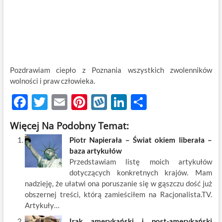
Pozdrawiam ciepło z Poznania wszystkich zwolenników
wolności i praw człowieka.
F
T
E
Pi
W
Li
S
ac
w
m
nt
y
n
h
Więcej Na Podobny Temat:
e
itt
ail
er
k
k
ar
Piotr Napierała – Świat okiem liberała –
b
er
es
o
e
e
baza artykułów
o
t
p
dI
Przedstawiam listę moich artykułów
dotyczących konkretnych krajów. Mam
o
n
nadzieję, że ułatwi ona poruszanie się w gąszczu dość już
k
obszernej treści, którą zamieściłem na Racjonalista.TV.
Artykuły…
Irak amerykański i post-amerykański