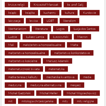
kryzys religii
Krzysztof Marczak
ks. prof. Salij
ksiądz
książka
kuchanny
kultura
Kurdowie
laicyzacja
lewica
LGBT
liberalizm
libertarianizm
literatura
Logos
Łucja dos Santos
Ludzie
Łukasz Lamża
Łyszczyński
Macron
Mali
małożeństwa homoseksualne
Malta
małżeństwa homoseksualne
małżeństwo konkordatowe
małżeństwo kościelne
Mariusz Adamski
matematyczność świata
matematyka
matka teresa z kalkuty
mechanika kwantowa
media
medycyna
medycyna alternatywna
mesjasz
Michał Gadziński
Michał Heller
Michał Wojciechowicz
mit
mitologia chrześcijańska
mity
mity religijne