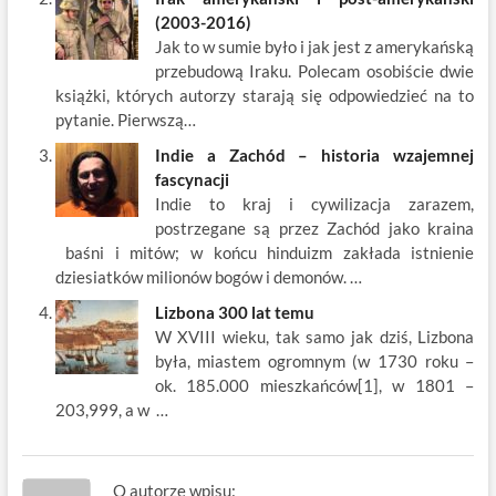
(2003-2016)
Jak to w sumie było i jak jest z amerykańską
przebudową Iraku. Polecam osobiście dwie
książki, których autorzy starają się odpowiedzieć na to
pytanie. Pierwszą…
Indie a Zachód – historia wzajemnej
fascynacji
Indie to kraj i cywilizacja zarazem,
postrzegane są przez Zachód jako kraina
baśni i mitów; w końcu hinduizm zakłada istnienie
dziesiatków milionów bogów i demonów. …
Lizbona 300 lat temu
W XVIII wieku, tak samo jak dziś, Lizbona
była, miastem ogromnym (w 1730 roku –
ok. 185.000 mieszkańców[1], w 1801 –
203,999, a w …
O autorze wpisu: