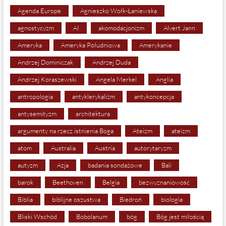
Agenda Europe
Agnieszko Wołk-Łaniewska
agnostycyzm
AI
akomodacjonizm
Alvert Jann
Ameryka
Ameryka Południowa
Amerykanie
Andrzej Dominiczak
Andrzej Duda
Andrzej Koraszewski
Angela Merkel
Anglia
antropologia
antyklerykalizm
antykoncepcja
antysemityzm
architektura
argumenty na rzecz istnienia Boga
Ateizm
ateizm
atom
Australia
Austria
autorytaryzm
autyzm
Azja
badania sondażowe
Bali
barok
Beethoven
Belgia
bezwyznaniowość
Biblia
biblijne oszustwa
Biedroń
biologia
Bliski Wschód
Bobolanum
bóg
Bóg jest miłością