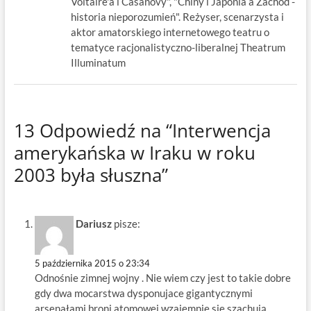
Voltaire'a i Casanovy", "Chiny i Japonia a Zachód -
historia nieporozumień". Reżyser, scenarzysta i
aktor amatorskiego internetowego teatru o
tematyce racjonalistyczno-liberalnej Theatrum
Illuminatum
13 Odpowiedź na “Interwencja
amerykańska w Iraku w roku
2003 była słuszna”
Dariusz
pisze:
5 października 2015 o 23:34
Odnośnie zimnej wojny . Nie wiem czy jest to takie dobre
gdy dwa mocarstwa dysponujace gigantycznymi
arsenałami broni atomowej wzajemnie się szachują.