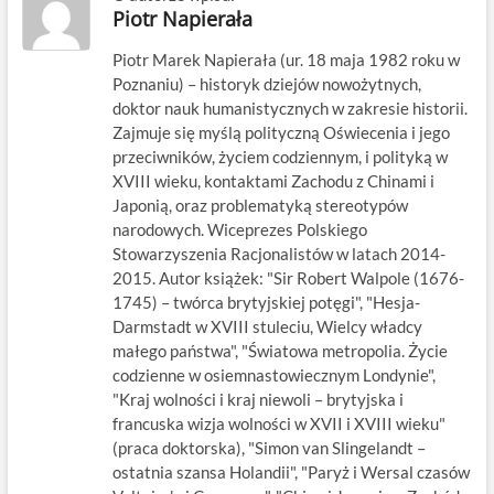
Piotr Napierała
Piotr Marek Napierała (ur. 18 maja 1982 roku w
Poznaniu) – historyk dziejów nowożytnych,
doktor nauk humanistycznych w zakresie historii.
Zajmuje się myślą polityczną Oświecenia i jego
przeciwników, życiem codziennym, i polityką w
XVIII wieku, kontaktami Zachodu z Chinami i
Japonią, oraz problematyką stereotypów
narodowych. Wiceprezes Polskiego
Stowarzyszenia Racjonalistów w latach 2014-
2015. Autor książek: "Sir Robert Walpole (1676-
1745) – twórca brytyjskiej potęgi", "Hesja-
Darmstadt w XVIII stuleciu, Wielcy władcy
małego państwa", "Światowa metropolia. Życie
codzienne w osiemnastowiecznym Londynie",
"Kraj wolności i kraj niewoli – brytyjska i
francuska wizja wolności w XVII i XVIII wieku"
(praca doktorska), "Simon van Slingelandt –
ostatnia szansa Holandii", "Paryż i Wersal czasów