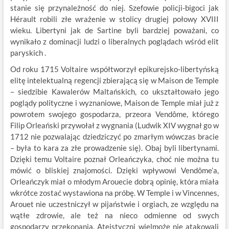
stanie się przynależność do niej. Szefowie policji-bigoci jak
Hérault robili złe wrażenie w stolicy drugiej połowy XVIII
wieku. Libertyni jak de Sartine byli bardziej poważani, co
wynikało z dominacji ludzi o liberalnych poglądach wśród elit
paryskich .
Od roku 1715 Voltaire współtworzył epikurejsko-libertyńską
elitę intelektualną regencji zbierającą się w Maison de Temple
– siedzibie Kawalerów Maltańskich, co ukształtowało jego
poglądy polityczne i wyznaniowe, Maison de Temple miał już z
powrotem swojego gospodarza, przeora Vendôme, którego
Filip Orleański przywołał z wygnania (Ludwik XIV wygnał go w
1712 nie pozwalając dziedziczyć po zmarłym wówczas bracie
– była to kara za złe prowadzenie się). Obaj byli libertynami.
Dzięki temu Voltaire poznał Orleańczyka, choć nie można tu
mówić o bliskiej znajomości. Dzięki wpływowi Vendôme’a,
Orleańczyk miał o młodym Arouecie dobrą opinię, która miała
wkrótce zostać wystawiona na próbę. W Temple i w Vincennes,
Arouet nie uczestniczył w pijaństwie i orgiach, ze względu na
wątłe zdrowie, ale też na nieco odmienne od swych
gospodarzy przekonania. Ateistyczni wielmoże nie atakowali