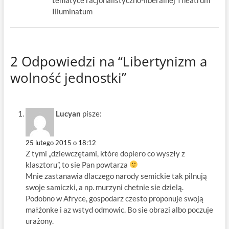
tematyce racjonalistyczno-liberalnej Theatrum
Illuminatum
2 Odpowiedzi na “Libertynizm a
wolność jednostki”
Lucyan
pisze:
25 lutego 2015 o 18:12
Z tymi „dziewczętami, które dopiero co wyszły z
klasztoru”, to sie Pan powtarza
Mnie zastanawia dlaczego narody semickie tak pilnują
swoje samiczki, a np. murzyni chetnie sie dzielą.
Podobno w Afryce, gospodarz czesto proponuje swoją
małżonke i az wstyd odmowic. Bo sie obrazi albo poczuje
urażony.