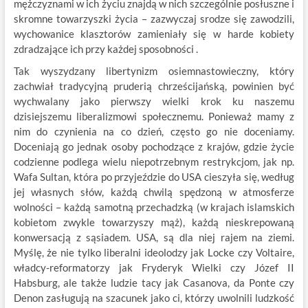
mężczyznami w ich życiu znajdą w nich szczególnie posłuszne i
skromne towarzyszki życia – zazwyczaj srodze się zawodzili,
wychowanice klasztorów zamieniały się w harde kobiety
zdradzające ich przy każdej sposobności .
Tak wyszydzany libertynizm osiemnastowieczny, który
zachwiał tradycyjną pruderią chrześcijańską, powinien być
wychwalany jako pierwszy wielki krok ku naszemu
dzisiejszemu liberalizmowi społecznemu. Ponieważ mamy z
nim do czynienia na co dzień, często go nie doceniamy.
Doceniają go jednak osoby pochodzące z krajów, gdzie życie
codzienne podlega wielu niepotrzebnym restrykcjom, jak np.
Wafa Sultan, która po przyjeździe do USA cieszyła się, według
jej własnych słów, każdą chwilą spędzoną w atmosferze
wolności – każdą samotną przechadzką (w krajach islamskich
kobietom zwykle towarzyszy mąż), każdą nieskrepowaną
konwersacją z sąsiadem. USA, są dla niej rajem na ziemi.
Myślę, że nie tylko liberalni ideolodzy jak Locke czy Voltaire,
władcy-reformatorzy jak Fryderyk Wielki czy Józef II
Habsburg, ale także ludzie tacy jak Casanova, da Ponte czy
Denon zasługują na szacunek jako ci, którzy uwolnili ludzkość