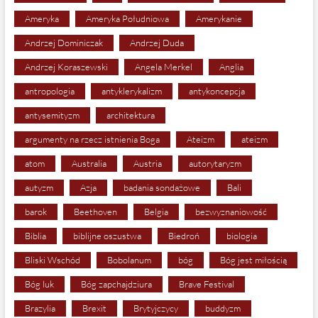
Ameryka
Ameryka Południowa
Amerykanie
Andrzej Dominiczak
Andrzej Duda
Andrzej Koraszewski
Angela Merkel
Anglia
antropologia
antyklerykalizm
antykoncepcja
antysemityzm
architektura
argumenty na rzecz istnienia Boga
Ateizm
ateizm
atom
Australia
Austria
autorytaryzm
autyzm
Azja
badania sondażowe
Bali
barok
Beethoven
Belgia
bezwyznaniowość
Biblia
biblijne oszustwa
Biedroń
biologia
Bliski Wschód
Bobolanum
bóg
Bóg jest miłością
Bóg luk
Bóg zapchajdziura
Brave Festival
Brazylia
Brexit
Brytyjczycy
buddyzm