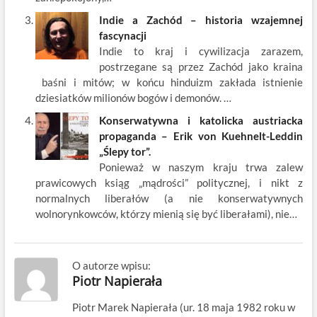
Indie a Zachód – historia wzajemnej
fascynacji
Indie to kraj i cywilizacja zarazem,
postrzegane są przez Zachód jako kraina
baśni i mitów; w końcu hinduizm zakłada istnienie
dziesiatków milionów bogów i demonów. …
Konserwatywna i katolicka austriacka
propaganda – Erik von Kuehnelt-Leddin
„Ślepy tor”.
Ponieważ w naszym kraju trwa zalew
prawicowych ksiąg „mądrości” politycznej, i nikt z
normalnych liberałów (a nie konserwatywnych
wolnorynkowców, którzy mienią się być liberałami), nie…
O autorze wpisu:
Piotr Napierała
Piotr Marek Napierała (ur. 18 maja 1982 roku w