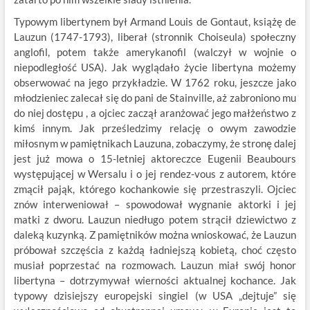
Typowym libertynem był Armand Louis de Gontaut, książę de
Lauzun (1747-1793), liberał (stronnik Choiseula) społeczny
anglofil, potem także amerykanofil (walczył w wojnie o
niepodległość USA). Jak wyglądało życie libertyna możemy
obserwować na jego przykładzie. W 1762 roku, jeszcze jako
młodzieniec zalecał się do pani de Stainville, aż zabroniono mu
do niej dostępu , a ojciec zaczął aranżować jego małżeństwo z
kimś innym. Jak prześledzimy relację o owym zawodzie
miłosnym w pamiętnikach Lauzuna, zobaczymy, że stronę dalej
jest już mowa o 15-letniej aktoreczce Eugenii Beaubours
występującej w Wersalu i o jej rendez-vous z autorem, które
zmącił pająk, którego kochankowie się przestraszyli. Ojciec
znów interweniował – spowodował wygnanie aktorki i jej
matki z dworu. Lauzun niedługo potem strącił dziewictwo z
daleką kuzynką. Z pamiętników można wnioskować, że Lauzun
próbował szczęścia z każdą ładniejszą kobietą, choć często
musiał poprzestać na rozmowach. Lauzun miał swój honor
libertyna – dotrzymywał wierności aktualnej kochance. Jak
typowy dzisiejszy europejski singiel (w USA „dejtuje” się