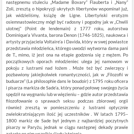
następnemu stuleciu „Madame Bovary” Flauberta i „Nany”
Zoli, zresztą o hipokryzji ukrytych libertynów wspominał już,
jak widzieliśmy, książę de Ligne. Libertyński erotyzm
osiemnastowieczny mógł być radosny i pogodny jak w „Chwili
ulotnej” (Point de lendemain) z 1777 roku, autorstwa
Dominique’a Vivanta, barona Denon (1746-1825), naukowca i
artysty przyjaciela Voltaire’a i Davida, który w swej powiastce
przedstawia młodzieńca, którego uwodzi wytworna dama pani
de T., mimo, iż jest ona na etapie godzenia się z mężem. Po
początkowych oporach młodzieniec ulega jej namowom w
pokoju z lustrami nad łożem . Może też być zwierzęcy i
pozbawiony jakiejkolwiek romantyczności, jak w „Filozofii w
buduarze” (La philosophie dans le boudoir) z 1795 roku oficera
i pisarza markiza de Sade’a, który ponad połowę swojego życia
spędził na wygnaniu lub w więzieniu – gdzie autor przedstawia
filozofowanie o sprawach seksu podczas zbiorowej orgii
również zresztą w pomieszczeniu z lustrami optycznie
zwielokratniającym ilość jej uczestników . W latach 1795–
1800 markiz de Sade był jednym z najbardziej poczytnych
pisarzy w Paryżu, jednak w ciągu następnej dekady prawie
zatarto po nim wszelkie ślady istnienia.