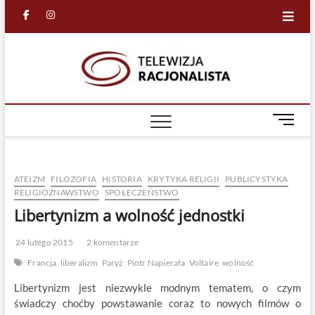
Skip
facebook
in
to
content
Racjona
RACJONALNA
TELEWIZJA
TV
M
e
n
u
ATEIZM
FILOZOFIA
HISTORIA
KRYTYKA RELIGII
PUBLICYSTYKA
B
RELIGIOZNAWSTWO
SPOŁECZEŃSTWO
u
Libertynizm a wolność jednostki
t
t
o
24 lutego 2015
2 komentarze
n
Francja
liberalizm
Paryż
Piotr Napierała
Voltaire
wolność
Libertynizm jest niezwykle modnym tematem, o czym
świadczy choćby powstawanie coraz to nowych filmów o