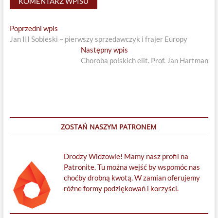
Nawigacja
Previous
Poprzedni wpis
post:
Jan III Sobieski – pierwszy sprzedawczyk i frajer Europy
wpisu
Next
Następny wpis
post:
Choroba polskich elit. Prof. Jan Hartman
ZOSTAŃ NASZYM PATRONEM
Drodzy Widzowie! Mamy nasz profil na
Patronite. Tu można wejść by wspomóc nas
choćby drobną kwotą. W zamian oferujemy
różne formy podziękowań i korzyści.