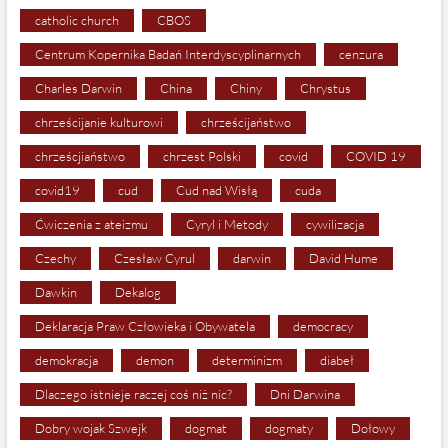
catholic church
CBOS
Centrum Kopernika Badań Interdyscyplinarnych
cenzura
Charles Darwin
China
Chiny
Chrystus
chrześcijanie kulturowi
chrześcijaństwo
chrześcjiaństwo
chrzest Polski
covid
COVID 19
covid19
cud
Cud nad Wisłą
cuda
Ćwiczenia z ateizmu
Cyryl i Metody
cywilizacja
Czechy
Czesław Cyrul
darwin
David Hume
Dawkin
Dekalog
Deklaracja Praw Człowieka i Obywatela
democracy
demokracja
demon
determinizm
diabeł
Dlaczego istnieje raczej coś niż nic?
Dni Darwina
Dobry wojak Szwejk
dogmat
dogmaty
Dołowy