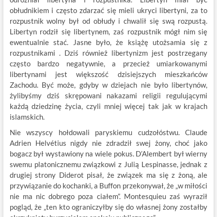
obłudnikiem i często zdarzać się mieli ukryci libertyni, za to
rozpustnik wolny był od obłudy i chwalił się swą rozpustą.
Libertyn rodził się libertynem, zaś rozpustnik mógł nim się
ewentualnie stać. Jasne było, że książę utożsamia się z
rozpustnikami . Dziś również libertynizm jest postrzegany
często bardzo negatywnie, a przecież umiarkowanymi
libertynami jest większość dzisiejszych mieszkańców
Zachodu. Być może, gdyby w dziejach nie było libertynów,
żylibyśmy dziś skrępowani nakazami religii regulującymi
każdą dziedzinę życia, czyli mniej więcej tak jak w krajach
islamskich.
Nie wszyscy hołdowali paryskiemu cudzołóstwu. Claude
Adrien Helvétius nigdy nie zdradził swej żony, choć jako
bogacz był wystawiony na wiele pokus. D’Alembert był wierny
swemu platonicznemu związkowi z Julią Lespinasse, jednak z
drugiej strony Diderot pisał, że związek ma się z żoną, ale
przywiązanie do kochanki, a Buffon przekonywał, że „w miłości
nie ma nic dobrego poza ciałem”. Montesquieu zaś wyraził
pogląd, że „ten kto ograniczyłby się do własnej żony zostałby