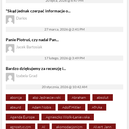
20 lipca, 2026 @ 6:47 PM
"Skąd jednak czerpać informacje o...
Darios
27 marca, 2026 @ 2:41 PM
Panie Piotruś, czy nadal Pan...
Jacek Bartosiak
17 lutego, 2026 @ 3:49 PM
Bardzo dziękujemy za recenzję i...
Izabela Grad
20 stycznia, 2026 @ 10:42 AM
aborcja
abp Jędraszewski
Abraham
absolut
absurd
Adam Nobis
Adolf Hitler
Afryka
Agenda Europe
Agnieszko Wołk-Łaniewska
agnostycyzm
AI
akomodacjonizm
Alvert Jann