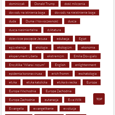
dominiczak
Donald Trump
dość milczenia
dowody na istnienia boga
dowody na nieistnienie boga
duda
Duma i Nowoczesność
dusza
dusza nieśmiertelna
dyktatura
dziewicze poczęcie Jezusa
edukacja
Egipt
egzystencja
ekologia
ekologizm
ekonomia
eksperyment Libeta
ekstremizm
Emilia Dowgiało
Encyklika "Wiara i rozum"
English
enlightenment
epidemia koronawirusa
erich fromm
eschatologia
etyka
etyka katolicka
etyka świecka
Europa
Europa Wschodnia
Europa Zachodnia
TOP
Europa Zachodnie
eutanazja
Ewa Wilk
Ewangelia
ewangelikanie
ewolucja