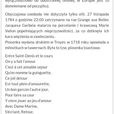
wyłącznościowo od obustronnej umowy, w Europie jest to
domniemane od początku).
Obyczajowa swoboda nie dotyczyła tylko elit. 27 listopada
1784 o godzinie 22:00 zatrzymano na rue Grange aux Belles
Jacquesa Garbela malarza na porcelanie i krawcową Marie
Vallon popełniających nieprzyzwoitości, za co dotknęła ich
kara więzienia w zawieszeniu .
Piosenka wydana drukiem w Troyes w 1718 roku opowiada o
miłostkach w tawernach. Była to tzw. piosenka toastowa:
Entre Saint-Denis et le cours
On y a fait l’amour
C’est à cet aimable sejour
Qu’on nomme la guinguette,
Ce joli detour
Est tout plein d’amourette,
Un bon garcon l’autre jour,
Pour faire sa cour
Y viens jouer au jeu d’amour
Avec Dame Marine,
S’écriant, Retour,