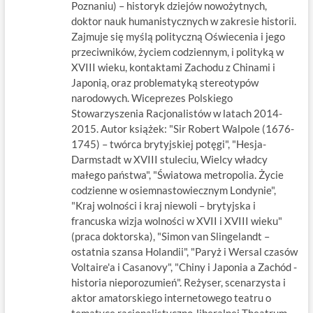
Poznaniu) – historyk dziejów nowożytnych,
doktor nauk humanistycznych w zakresie historii.
Zajmuje się myślą polityczną Oświecenia i jego
przeciwników, życiem codziennym, i polityką w
XVIII wieku, kontaktami Zachodu z Chinami i
Japonią, oraz problematyką stereotypów
narodowych. Wiceprezes Polskiego
Stowarzyszenia Racjonalistów w latach 2014-
2015. Autor książek: "Sir Robert Walpole (1676-
1745) – twórca brytyjskiej potęgi", "Hesja-
Darmstadt w XVIII stuleciu, Wielcy władcy
małego państwa", "Światowa metropolia. Życie
codzienne w osiemnastowiecznym Londynie",
"Kraj wolności i kraj niewoli – brytyjska i
francuska wizja wolności w XVII i XVIII wieku"
(praca doktorska), "Simon van Slingelandt –
ostatnia szansa Holandii", "Paryż i Wersal czasów
Voltaire'a i Casanovy", "Chiny i Japonia a Zachód -
historia nieporozumień". Reżyser, scenarzysta i
aktor amatorskiego internetowego teatru o