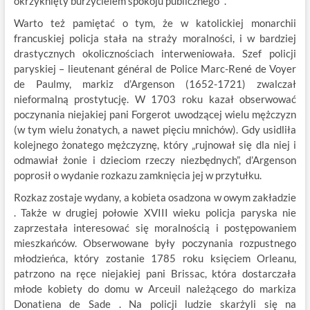
okrzyknięty burzycielem spokoju publicznego” .
Warto też pamiętać o tym, że w katolickiej monarchii
francuskiej policja stała na straży moralności, i w bardziej
drastycznych okolicznościach interweniowała. Szef policji
paryskiej – lieutenant général de Police Marc-René de Voyer
de Paulmy, markiz d’Argenson (1652-1721) zwalczał
nieformalną prostytucję. W 1703 roku kazał obserwować
poczynania niejakiej pani Forgerot uwodzącej wielu mężczyzn
(w tym wielu żonatych, a nawet pięciu mnichów). Gdy usidliła
kolejnego żonatego mężczyznę, który „rujnował się dla niej i
odmawiał żonie i dzieciom rzeczy niezbędnych”, d’Argenson
poprosił o wydanie rozkazu zamknięcia jej w przytułku.
Rozkaz zostaje wydany, a kobieta osadzona w owym zakładzie
. Także w drugiej połowie XVIII wieku policja paryska nie
zaprzestała interesować się moralnością i postępowaniem
mieszkańców. Obserwowane były poczynania rozpustnego
młodzieńca, który zostanie 1785 roku księciem Orleanu,
patrzono na ręce niejakiej pani Brissac, która dostarczała
młode kobiety do domu w Arceuil należącego do markiza
Donatiena de Sade . Na policji ludzie skarżyli się na