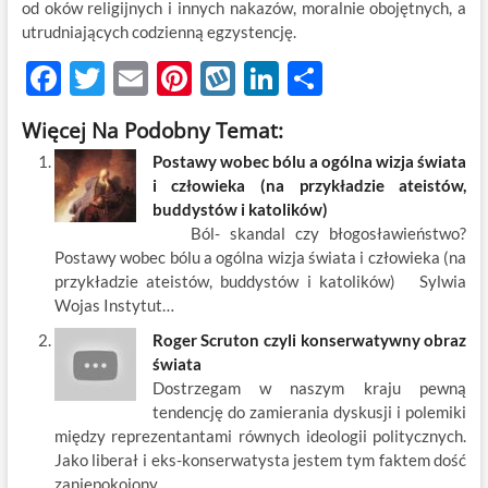
od oków religijnych i innych nakazów, moralnie obojętnych, a
utrudniających codzienną egzystencję.
F
T
E
Pi
W
Li
S
ac
w
m
nt
y
n
h
Więcej Na Podobny Temat:
e
itt
ail
er
k
k
ar
Postawy wobec bólu a ogólna wizja świata
b
er
es
o
e
e
i człowieka (na przykładzie ateistów,
o
t
p
dI
buddystów i katolików)
Ból- skandal czy błogosławieństwo?
o
n
Postawy wobec bólu a ogólna wizja świata i człowieka (na
k
przykładzie ateistów, buddystów i katolików) Sylwia
Wojas Instytut…
Roger Scruton czyli konserwatywny obraz
świata
Dostrzegam w naszym kraju pewną
tendencję do zamierania dyskusji i polemiki
między reprezentantami równych ideologii politycznych.
Jako liberał i eks-konserwatysta jestem tym faktem dość
zaniepokojony,…