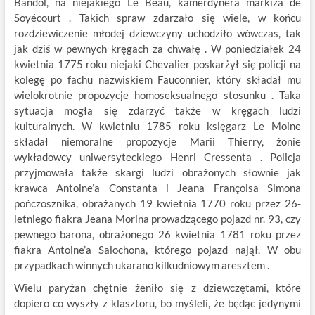
Bandol, na niejakiego Le Beau, kamerdynera markiza de
Soyécourt . Takich spraw zdarzało się wiele, w końcu
rozdziewiczenie młodej dziewczyny uchodziło wówczas, tak
jak dziś w pewnych kręgach za chwałę . W poniedziałek 24
kwietnia 1775 roku niejaki Chevalier poskarżył się policji na
kolegę po fachu nazwiskiem Fauconnier, który składał mu
wielokrotnie propozycje homoseksualnego stosunku . Taka
sytuacja mogła się zdarzyć także w kręgach ludzi
kulturalnych. W kwietniu 1785 roku księgarz Le Moine
składał niemoralne propozycje Marii Thierry, żonie
wykładowcy uniwersyteckiego Henri Cressenta . Policja
przyjmowała także skargi ludzi obrażonych słownie jak
krawca Antoine’a Constanta i Jeana Françoisa Simona
pończosznika, obrażanych 19 kwietnia 1770 roku przez 26-
letniego fiakra Jeana Morina prowadzącego pojazd nr. 93, czy
pewnego barona, obrażonego 26 kwietnia 1781 roku przez
fiakra Antoine’a Salochona, którego pojazd najął. W obu
przypadkach winnych ukarano kilkudniowym aresztem .
Wielu paryżan chętnie żeniło się z dziewczętami, które
dopiero co wyszły z klasztoru, bo myśleli, że będąc jedynymi