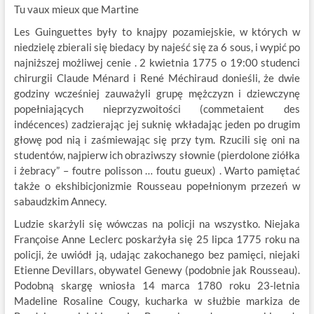
Tu vaux mieux que Martine
Les Guinguettes były to knajpy pozamiejskie, w których w
niedzielę zbierali się biedacy by najeść się za 6 sous, i wypić po
najniższej możliwej cenie . 2 kwietnia 1775 o 19:00 studenci
chirurgii Claude Ménard i René Méchiraud donieśli, że dwie
godziny wcześniej zauważyli grupę mężczyzn i dziewczynę
popełniających nieprzyzwoitości (commetaient des
indécences) zadzierając jej suknię wkładając jeden po drugim
głowę pod nią i zaśmiewając się przy tym. Rzucili się oni na
studentów, najpierw ich obraziwszy słownie (pierdolone ziółka
i żebracy” – foutre polisson … foutu gueux) . Warto pamiętać
także o ekshibicjonizmie Rousseau popełnionym przezeń w
sabaudzkim Annecy.
Ludzie skarżyli się wówczas na policji na wszystko. Niejaka
Françoise Anne Leclerc poskarżyła się 25 lipca 1775 roku na
policji, że uwiódł ją, udając zakochanego bez pamięci, niejaki
Etienne Devillars, obywatel Genewy (podobnie jak Rousseau).
Podobną skargę wniosła 14 marca 1780 roku 23-letnia
Madeline Rosaline Cougy, kucharka w służbie markiza de