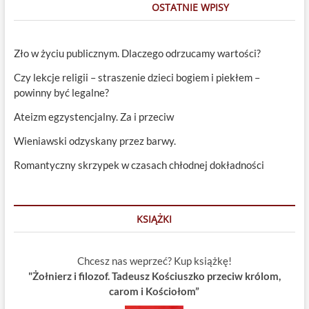
OSTATNIE WPISY
Zło w życiu publicznym. Dlaczego odrzucamy wartości?
Czy lekcje religii – straszenie dzieci bogiem i piekłem –
powinny być legalne?
Ateizm egzystencjalny. Za i przeciw
Wieniawski odzyskany przez barwy.
Romantyczny skrzypek w czasach chłodnej dokładności
KSIĄŻKI
Chcesz nas weprzeć? Kup książkę!
"Żołnierz i filozof. Tadeusz Kościuszko przeciw królom,
carom i Kościołom”