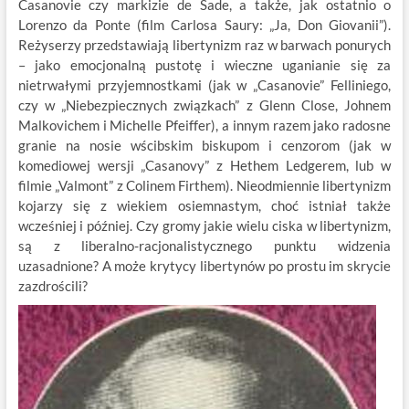
Casanovie czy markizie de Sade, a także, jak ostatnio o
Lorenzo da Ponte (film Carlosa Saury: „Ja, Don Giovanii”).
Reżyserzy przedstawiają libertynizm raz w barwach ponurych
– jako emocjonalną pustotę i wieczne uganianie się za
nietrwałymi przyjemnostkami (jak w „Casanovie” Felliniego,
czy w „Niebezpiecznych związkach” z Glenn Close, Johnem
Malkovichem i Michelle Pfeiffer), a innym razem jako radosne
granie na nosie wścibskim biskupom i cenzorom (jak w
komediowej wersji „Casanovy” z Hethem Ledgerem, lub w
filmie „Valmont” z Colinem Firthem). Nieodmiennie libertynizm
kojarzy się z wiekiem osiemnastym, choć istniał także
wcześniej i później. Czy gromy jakie wielu ciska w libertynizm,
są z liberalno-racjonalistycznego punktu widzenia
uzasadnione? A może krytycy libertynów po prostu im skrycie
zazdrościli?