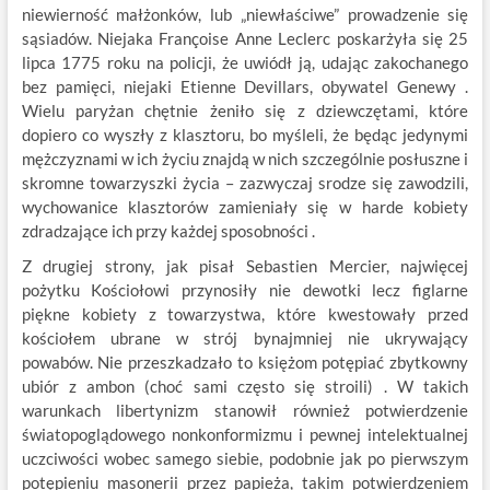
niewierność małżonków, lub „niewłaściwe” prowadzenie się
sąsiadów. Niejaka Françoise Anne Leclerc poskarżyła się 25
lipca 1775 roku na policji, że uwiódł ją, udając zakochanego
bez pamięci, niejaki Etienne Devillars, obywatel Genewy .
Wielu paryżan chętnie żeniło się z dziewczętami, które
dopiero co wyszły z klasztoru, bo myśleli, że będąc jedynymi
mężczyznami w ich życiu znajdą w nich szczególnie posłuszne i
skromne towarzyszki życia – zazwyczaj srodze się zawodzili,
wychowanice klasztorów zamieniały się w harde kobiety
zdradzające ich przy każdej sposobności .
Z drugiej strony, jak pisał Sebastien Mercier, najwięcej
pożytku Kościołowi przynosiły nie dewotki lecz figlarne
piękne kobiety z towarzystwa, które kwestowały przed
kościołem ubrane w strój bynajmniej nie ukrywający
powabów. Nie przeszkadzało to księżom potępiać zbytkowny
ubiór z ambon (choć sami często się stroili) . W takich
warunkach libertynizm stanowił również potwierdzenie
światopoglądowego nonkonformizmu i pewnej intelektualnej
uczciwości wobec samego siebie, podobnie jak po pierwszym
potępieniu masonerii przez papieża, takim potwierdzeniem