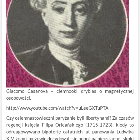
Giacomo Casanova – ciemnooki dryblas o magnetycznej
osobowości.
http://www.youtube.com/watch?v=uLeeGXTuPTA
Czy osiemnastowieczni paryżanie byli libertynami? Za czasów
regencji księcia Filipa Orleańskiego (1715-1723), kiedy to
odreagowywano bigoterię ostatnich lat panowania Ludwika
XIV, żony i mężowie decydowali się ponoć na nieustanne „skoki