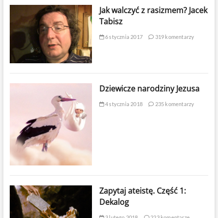
Jak walczyć z rasizmem? Jacek
Tabisz
6 stycznia 2017
319 komentarzy
Dziewicze narodziny Jezusa
4 stycznia 2018
235 komentarzy
Zapytaj ateistę. Część 1:
Dekalog
3 lutego 2018
223 komentarze