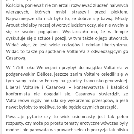
Kościoła, ponieważ nie zmierzali rozwiewać złudzeń naiwnych
wierzących, których mnisi straszyli przed piekłem.
Najważniejsze dla nich było to, że dobrze się bawią. Młody
Arouet chciałby raczej otworzyć ludziom oczy, ale nie wychyla
się ze swoimi poglądami. Wystarczało mu, że w Temple
dyskutuje się o sztuce i poezji, w tym także o jego utworach.
Widać więc, że jest wiele rodzajów i odmian libertynizmu.
Widać to także po spotkanie Voltaire’a z odwiedzającym go
Casanovą.
W 1758 roku Wenecjanin przybył do majątku Voltaire’a w
podgenewskim Délices, jeszcze zanim Voltaire osiedlił się w
tym samy roku w Ferney na granicy francusko-genewskiej.
Liberał Voltaire i Casanova – konserwatysta i katolicki
konformista nie dogadali się. Casanova stwierdził, ze
Voltaire’owi nigdy nie uda się wykorzenić przesądów, a jeśli
nawet byłoby to możliwe, to nie będzie czym ich zastąpić .
Powstaje pytanie czy to wiek osiemnasty jest tak pełen
rozpusty, czy może po prostu tematy erotyczne wówczas były
modne i nie panowała w sprawach seksu hipokryzja tak bliska