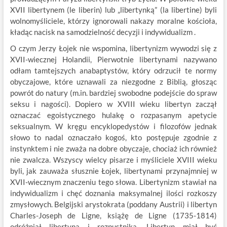
XVII libertynem (le liberin) lub „libertynką” (la libertine) byli
wolnomyśliciele, którzy ignorowali nakazy moralne kościoła,
kładąc nacisk na samodzielność decyzji i indywidualizm .
O czym Jerzy Łojek nie wspomina, libertynizm wywodzi się z
XVII-wiecznej Holandii, Pierwotnie libertynami nazywano
odłam tamtejszych anabaptystów, który odrzucił te normy
obyczajowe, które uznawali za niezgodne z Biblią, głosząc
powrót do natury (m.in. bardziej swobodne podejście do spraw
seksu i nagości). Dopiero w XVIII wieku libertyn zaczął
oznaczać egoistycznego hulakę o rozpasanym apetycie
seksualnym. W kręgu encyklopedystów i filozofów jednak
słowo to nadal oznaczało kogoś, kto postępuje zgodnie z
instynktem i nie zważa na dobre obyczaje, chociaż ich również
nie zwalcza. Wszyscy wielcy pisarze i myśliciele XVIII wieku
byli, jak zauważa słusznie Łojek, libertynami przynajmniej w
XVII-wiecznym znaczeniu tego słowa. Libertynizm stawiał na
indywidualizm i chęć doznania maksymalnej ilości rozkoszy
zmysłowych. Belgijski arystokrata (poddany Austrii) i libertyn
Charles-Joseph de Ligne, książę de Ligne (1735-1814)
odróżniał libertyna i rozpustnika. Libertyn miał być