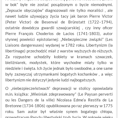
w bok” byle nie zostać posądzonym o bycie niemodnymi.
„Zepsucie obyczajów” diagnozowali nie tylko moraliści , ale
nawet ludzie używający życia tacy jak baron Pierre Victor
(Peter Victor) de Besenval de Brünstatt (1722–1794),
ostatnie dowódcza gwardii szwajcarskiej , czy inny oficer
Pierre François Choderlos de Laclos (1741-1803), autor
słynnej powieści epistolarnej: „Niebezpieczne związki” (Les
Liaisons dangereuses) wydanej w 1782 roku. Libertynizm (la
libertinage) przechodzić miał z warstw wyższych do niższych.
Za rozpustne uchodziły kobiety w kramach szwaczek,
bieliźniarek, modystek, które wychodne miały tylko w
niedziele i święta. Ich życie jednak było swobodne, a one same
były zazwyczaj utrzymankami bogatych kochanków , a więc
libertynizm nie dotyczył jedynie ludzi najbogatszych.
O „niebezpieczeństwach” deprawacji w stolicy opowiadała
m.in. książka: „Wieśniak zdeprawowany” (Le Paysan perverti
ou les Dangers de la ville) Nicolasa Edme’a Restifa de La
Bretonne (1734-1806) opublikowana po raz pierwszy w 1775
roku. Sam autor był właśnie synem bogatego chłopa,
prowadzącym Paryżu libertyński tryb życia. W połowie wieku