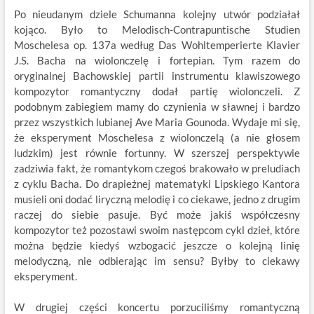
Po nieudanym dziele Schumanna kolejny utwór podziałał
kojąco. Było to Melodisch-Contrapuntische Studien
Moschelesa op. 137a według Das Wohltemperierte Klavier
J.S. Bacha na wiolonczelę i fortepian. Tym razem do
oryginalnej Bachowskiej partii instrumentu klawiszowego
kompozytor romantyczny dodał partię wiolonczeli. Z
podobnym zabiegiem mamy do czynienia w sławnej i bardzo
przez wszystkich lubianej Ave Maria Gounoda. Wydaje mi się,
że eksperyment Moschelesa z wiolonczelą (a nie głosem
ludzkim) jest równie fortunny. W szerszej perspektywie
zadziwia fakt, że romantykom czegoś brakowało w preludiach
z cyklu Bacha. Do drapieżnej matematyki Lipskiego Kantora
musieli oni dodać liryczną melodię i co ciekawe, jedno z drugim
raczej do siebie pasuje. Być może jakiś współczesny
kompozytor też pozostawi swoim następcom cykl dzieł, które
można będzie kiedyś wzbogacić jeszcze o kolejną linię
melodyczną, nie odbierając im sensu? Byłby to ciekawy
eksperyment.
W drugiej części koncertu porzuciliśmy romantyczną