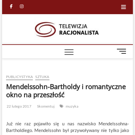
Skip
facebook
in
to
content
Racjona
RACJONALNA
TELEWIZJA
TV
M
e
n
u
PUBLICYSTYKA
SZTUKA
B
u
Mendelssohn-Bartholdy i romantyczne
t
okno na przeszłość
t
o
22 lutego 2017
Skomentuj
muzyka
n
Już nie raz pojawiło się u nas nazwisko Mendelssohna-
Bartholdiego. Mendelssohn był przywoływany nie tylko jako