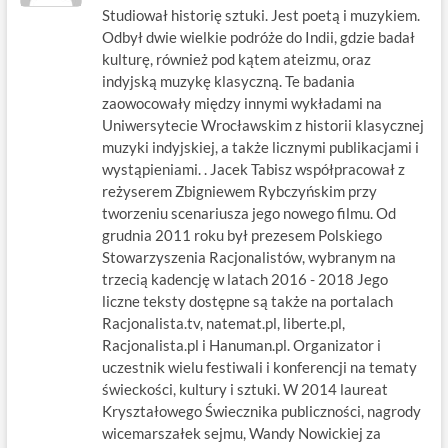
Studiował historię sztuki. Jest poetą i muzykiem.
Odbył dwie wielkie podróże do Indii, gdzie badał
kulturę, również pod kątem ateizmu, oraz
indyjską muzykę klasyczną. Te badania
zaowocowały między innymi wykładami na
Uniwersytecie Wrocławskim z historii klasycznej
muzyki indyjskiej, a także licznymi publikacjami i
wystąpieniami. . Jacek Tabisz współpracował z
reżyserem Zbigniewem Rybczyńskim przy
tworzeniu scenariusza jego nowego filmu. Od
grudnia 2011 roku był prezesem Polskiego
Stowarzyszenia Racjonalistów, wybranym na
trzecią kadencję w latach 2016 - 2018 Jego
liczne teksty dostępne są także na portalach
Racjonalista.tv, natemat.pl, liberte.pl,
Racjonalista.pl i Hanuman.pl. Organizator i
uczestnik wielu festiwali i konferencji na tematy
świeckości, kultury i sztuki. W 2014 laureat
Kryształowego Świecznika publiczności, nagrody
wicemarszałek sejmu, Wandy Nowickiej za