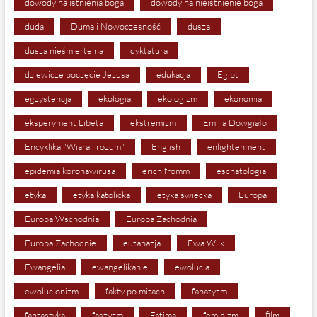
dowody na istnienia boga
dowody na nieistnienie boga
duda
Duma i Nowoczesność
dusza
dusza nieśmiertelna
dyktatura
dziewicze poczęcie Jezusa
edukacja
Egipt
egzystencja
ekologia
ekologizm
ekonomia
eksperyment Libeta
ekstremizm
Emilia Dowgiało
Encyklika "Wiara i rozum"
English
enlightenment
epidemia koronawirusa
erich fromm
eschatologia
etyka
etyka katolicka
etyka świecka
Europa
Europa Wschodnia
Europa Zachodnia
Europa Zachodnie
eutanazja
Ewa Wilk
Ewangelia
ewangelikanie
ewolucja
ewolucjonizm
fakty po mitach
fanatyzm
fantastyka
faszyzm
Fatima
feminizm
film