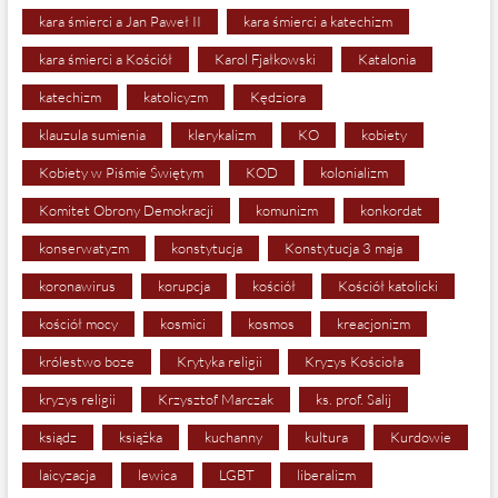
kara śmierci a Jan Paweł II
kara śmierci a katechizm
kara śmierci a Kościół
Karol Fjałkowski
Katalonia
katechizm
katolicyzm
Kędziora
klauzula sumienia
klerykalizm
KO
kobiety
Kobiety w Piśmie Świętym
KOD
kolonializm
Komitet Obrony Demokracji
komunizm
konkordat
konserwatyzm
konstytucja
Konstytucja 3 maja
koronawirus
korupcja
kościół
Kościół katolicki
kościół mocy
kosmici
kosmos
kreacjonizm
królestwo boze
Krytyka religii
Kryzys Kościoła
kryzys religii
Krzysztof Marczak
ks. prof. Salij
ksiądz
książka
kuchanny
kultura
Kurdowie
laicyzacja
lewica
LGBT
liberalizm