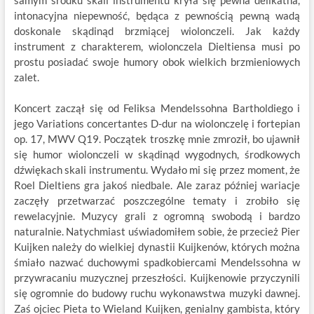
samym środku skali instrumentu kryła się pewna delikatna,
intonacyjna niepewność, będąca z pewnością pewną wadą
doskonale skądinąd brzmiącej wiolonczeli. Jak każdy
instrument z charakterem, wiolonczela Dieltiensa musi po
prostu posiadać swoje humory obok wielkich brzmieniowych
zalet.
Koncert zaczął się od Feliksa Mendelssohna Bartholdiego i
jego Variations concertantes D-dur na wiolonczelę i fortepian
op. 17, MWV Q19. Początek troszkę mnie zmroził, bo ujawnił
się humor wiolonczeli w skądinąd wygodnych, środkowych
dźwiękach skali instrumentu. Wydało mi się przez moment, że
Roel Dieltiens gra jakoś niedbale. Ale zaraz później wariacje
zaczęły przetwarzać poszczególne tematy i zrobiło się
rewelacyjnie. Muzycy grali z ogromną swobodą i bardzo
naturalnie. Natychmiast uświadomiłem sobie, że przecież Pier
Kuijken należy do wielkiej dynastii Kuijkenów, których można
śmiało nazwać duchowymi spadkobiercami Mendelssohna w
przywracaniu muzycznej przeszłości. Kuijkenowie przyczynili
się ogromnie do budowy ruchu wykonawstwa muzyki dawnej.
Zaś ojciec Pieta to Wieland Kuijken, genialny gambista, który