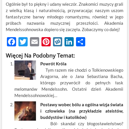
Ogólnie był to piękny i udany wieczór. Znakomici muzycy grali
z wielką klasą i naturalnością, przywracając naszym uszom
fantastyczne barwy młodego romantyzmu, również w jego
próbach nazwania muzycznej przeszłości. Akademia
Mendelssohnowska dopiero się zaczęła. Zobaczymy co dalej!
F
T
E
Pi
W
Li
S
ac
w
m
nt
y
n
h
Więcej Na Podobny Temat:
e
itt
ail
er
k
k
ar
Powrót Króla
b
er
es
o
e
e
Tym razem nie chodzi o Tolkienowskiego
o
t
p
dI
Aragorna, ale o Jana Sebastiana Bacha,
którego przywrócił do pełnych łask
o
n
melomanów Mendelssohn. Ostatni dzień Akademii
k
Mendelssohnowskiej…
Postawy wobec bólu a ogólna wizja świata
i człowieka (na przykładzie ateistów,
buddystów i katolików)
Ból- skandal czy błogosławieństwo?