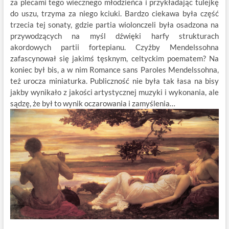
za plecami tego wiecznego młodzieńca i przykładając tulejkę
do uszu, trzyma za niego kciuki. Bardzo ciekawa była część
trzecia tej sonaty, gdzie partia wiolonczeli była osadzona na
przywodzących na myśl dźwięki harfy strukturach
akordowych partii fortepianu. Czyżby Mendelssohna
zafascynował się jakimś tęsknym, celtyckim poematem? Na
koniec był bis, a w nim Romance sans Paroles Mendelssohna,
też urocza miniaturka. Publiczność nie była tak łasa na bisy
jakby wynikało z jakości artystycznej muzyki i wykonania, ale
sądzę, że był to wynik oczarowania i zamyślenia…