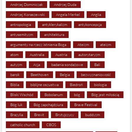
Andrzej Dominiczak
Andrzej Duda
Andrzej Koraszewski
Angela Merkel
Anglia
antropologia
antyklerykalizm
antykoncepcja
antysemityzm
architektura
argumenty na rzecz istnienia Boga
Ateizm
ateizm
atom
Australia
Austria
autorytaryzm
autyzm
Azja
badania sondażowe
Bali
barok
Beethoven
Belgia
bezwyznaniowość
Biblia
biblijne oszustwa
Biedroń
biologia
Bliski Wschód
Bobolanum
bóg
Bóg jest miłością
Bóg luk
Bóg zapchajdziura
Brave Festival
Brazylia
Brexit
Brytyjczycy
buddyzm
catholic church
CBOS