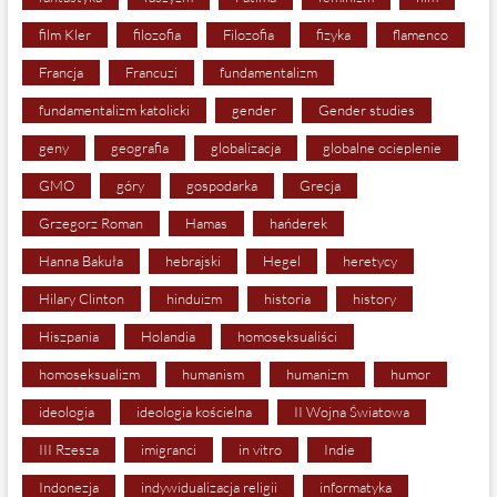
film Kler
filozofia
Filozofia
fizyka
flamenco
Francja
Francuzi
fundamentalizm
fundamentalizm katolicki
gender
Gender studies
geny
geografia
globalizacja
globalne ocieplenie
GMO
góry
gospodarka
Grecja
Grzegorz Roman
Hamas
hańderek
Hanna Bakuła
hebrajski
Hegel
heretycy
Hilary Clinton
hinduizm
historia
history
Hiszpania
Holandia
homoseksualiści
homoseksualizm
humanism
humanizm
humor
ideologia
ideologia kościelna
II Wojna Światowa
III Rzesza
imigranci
in vitro
Indie
Indonezja
indywidualizacja religii
informatyka