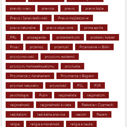
prawdy wiary
prawica
prawo
prawo boże
Prawo i Sprawiedliwość
Prawo mojżeszowe
prawo naturalne
prawo objawione
prima aprilis
PRL
propaganda
protestantyzm
protesty kobiet
Prusy
przemoc
przemysł
Przenośnie w Biblii
przyczynowość
przyczyny epidemii
przyczyny homoseksualizmu
przyłuska
Przymierze z Abrahamem
Przymierze z Bogiem
przyrost naturalny
przyszłość
PSL
PSR
psychologia
Putin
racjonalista
racjonalizm
racjonalność
racjonalność świata
Radosław Czarnecki
radykalizm
radykalna prawica
rasizm
Razem
religia
religia a moralność
religia a nauka