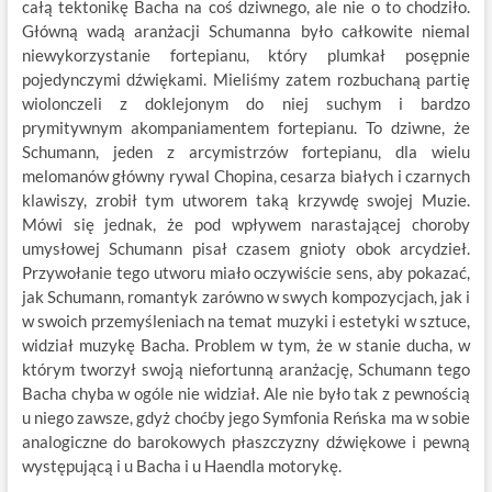
całą tektonikę Bacha na coś dziwnego, ale nie o to chodziło.
Główną wadą aranżacji Schumanna było całkowite niemal
niewykorzystanie fortepianu, który plumkał posępnie
pojedynczymi dźwiękami. Mieliśmy zatem rozbuchaną partię
wiolonczeli z doklejonym do niej suchym i bardzo
prymitywnym akompaniamentem fortepianu. To dziwne, że
Schumann, jeden z arcymistrzów fortepianu, dla wielu
melomanów główny rywal Chopina, cesarza białych i czarnych
klawiszy, zrobił tym utworem taką krzywdę swojej Muzie.
Mówi się jednak, że pod wpływem narastającej choroby
umysłowej Schumann pisał czasem gnioty obok arcydzieł.
Przywołanie tego utworu miało oczywiście sens, aby pokazać,
jak Schumann, romantyk zarówno w swych kompozycjach, jak i
w swoich przemyśleniach na temat muzyki i estetyki w sztuce,
widział muzykę Bacha. Problem w tym, że w stanie ducha, w
którym tworzył swoją niefortunną aranżację, Schumann tego
Bacha chyba w ogóle nie widział. Ale nie było tak z pewnością
u niego zawsze, gdyż choćby jego Symfonia Reńska ma w sobie
analogiczne do barokowych płaszczyzny dźwiękowe i pewną
występującą i u Bacha i u Haendla motorykę.