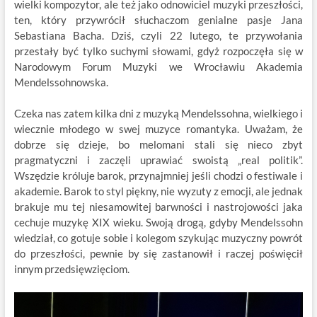
wielki kompozytor, ale też jako odnowiciel muzyki przeszłości,
ten, który przywrócił słuchaczom genialne pasje Jana
Sebastiana Bacha. Dziś, czyli 22 lutego, te przywołania
przestały być tylko suchymi słowami, gdyż rozpoczęła się w
Narodowym Forum Muzyki we Wrocławiu Akademia
Mendelssohnowska.
Czeka nas zatem kilka dni z muzyką Mendelssohna, wielkiego i
wiecznie młodego w swej muzyce romantyka. Uważam, że
dobrze się dzieje, bo melomani stali się nieco zbyt
pragmatyczni i zaczęli uprawiać swoistą „real politik”.
Wszędzie króluje barok, przynajmniej jeśli chodzi o festiwale i
akademie. Barok to styl piękny, nie wyzuty z emocji, ale jednak
brakuje mu tej niesamowitej barwności i nastrojowości jaka
cechuje muzykę XIX wieku. Swoją drogą, gdyby Mendelssohn
wiedział, co gotuje sobie i kolegom szykując muzyczny powrót
do przeszłości, pewnie by się zastanowił i raczej poświęcił
innym przedsięwzięciom.