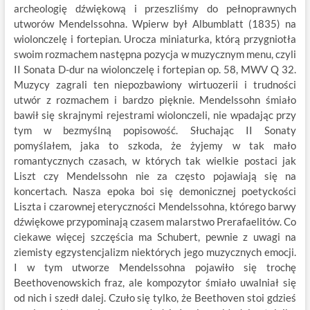
archeologię dźwiękową i przeszliśmy do pełnoprawnych
utworów Mendelssohna. Wpierw był Albumblatt (1835) na
wiolonczelę i fortepian. Urocza miniaturka, którą przygniotła
swoim rozmachem następna pozycja w muzycznym menu, czyli
II Sonata D-dur na wiolonczelę i fortepian op. 58, MWV Q 32.
Muzycy zagrali ten niepozbawiony wirtuozerii i trudności
utwór z rozmachem i bardzo pięknie. Mendelssohn śmiało
bawił się skrajnymi rejestrami wiolonczeli, nie wpadając przy
tym w bezmyślną popisowość. Słuchając II Sonaty
pomyślałem, jaka to szkoda, że żyjemy w tak mało
romantycznych czasach, w których tak wielkie postaci jak
Liszt czy Mendelssohn nie za często pojawiają się na
koncertach. Nasza epoka boi się demonicznej poetyckości
Liszta i czarownej eteryczności Mendelssohna, którego barwy
dźwiękowe przypominają czasem malarstwo Prerafaelitów. Co
ciekawe więcej szczęścia ma Schubert, pewnie z uwagi na
ziemisty egzystencjalizm niektórych jego muzycznych emocji.
I w tym utworze Mendelssohna pojawiło się trochę
Beethovenowskich fraz, ale kompozytor śmiało uwalniał się
od nich i szedł dalej. Czuło się tylko, że Beethoven stoi gdzieś