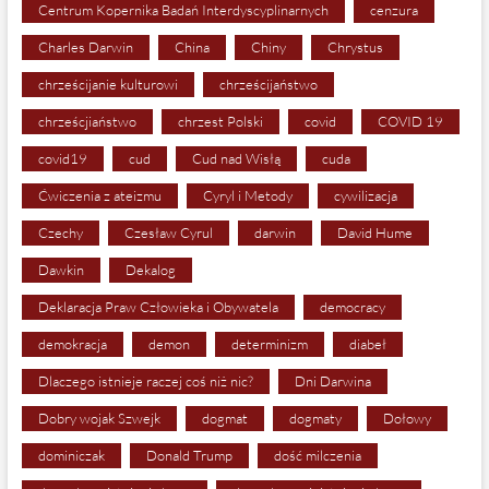
Centrum Kopernika Badań Interdyscyplinarnych
cenzura
Charles Darwin
China
Chiny
Chrystus
chrześcijanie kulturowi
chrześcijaństwo
chrześcjiaństwo
chrzest Polski
covid
COVID 19
covid19
cud
Cud nad Wisłą
cuda
Ćwiczenia z ateizmu
Cyryl i Metody
cywilizacja
Czechy
Czesław Cyrul
darwin
David Hume
Dawkin
Dekalog
Deklaracja Praw Człowieka i Obywatela
democracy
demokracja
demon
determinizm
diabeł
Dlaczego istnieje raczej coś niż nic?
Dni Darwina
Dobry wojak Szwejk
dogmat
dogmaty
Dołowy
dominiczak
Donald Trump
dość milczenia