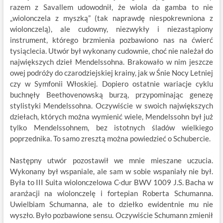
razem z Savallem udowodnił, że wiola da gamba to nie
„wiolonczela z myszką” (tak naprawdę niespokrewniona z
wiolonczelą), ale cudowny, niezwykły i niezastąpiony
instrument, którego brzmienia pozbawiono nas na ćwierć
tysiąclecia. Utwór był wykonany cudownie, choć nie należał do
największych dzieł Mendelssohna. Brakowało w nim jeszcze
owej podróży do czarodziejskiej krainy, jak w Śnie Nocy Letniej
czy w Symfonii Włoskiej. Dopiero ostatnie wariacje cyklu
buchnęły Beethovenowską burzą, przypominając genezę
stylistyki Mendelssohna. Oczywiście w swoich największych
dziełach, których można wymienić wiele, Mendelssohn był już
tylko Mendelssohnem, bez istotnych śladów wielkiego
poprzednika. To samo zresztą można powiedzieć o Schubercie.
Następny utwór pozostawił we mnie mieszane uczucia.
Wykonany był wspaniale, ale sam w sobie wspaniały nie był.
Była to III Suita wiolonczelowa C-dur BWV 1009 J.S. Bacha w
aranżacji na wiolonczelę i fortepian Roberta Schumanna.
Uwielbiam Schumanna, ale to dziełko ewidentnie mu nie
wyszło. Było pozbawione sensu. Oczywiście Schumann zmienił