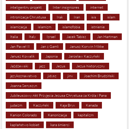
inteligentny projekt
Inter insigniores
internet
intronizacja Chrystusa
Irak
Iran
isis
islam
islamizacja
islamizm
islamofobia
istnienie
Italia
Italy
Izrael
Jacek Tabisz
Jan Hartman
Jan Paweł II
Jan z Gamli
Janusz Korwin Mikke
Janusz Kowalik
Japonia
Jarosław Kaczyński
Jażdżewski
jazz
Jezus
Jezus historyczny
językoznawstwo
jidysz
jinx
Joachim Brudziński
Joanna Senyszyn
Jubileuszowy Akt Przyjęcia Jezusa Chrystusa za Króla i Pana
judaizm
Kaczyński
Kaja Bryx
Kanada
Kanion Colorado
Kanonizacja
kapitalizm
kapłaństwo kobiet
kara śmierci