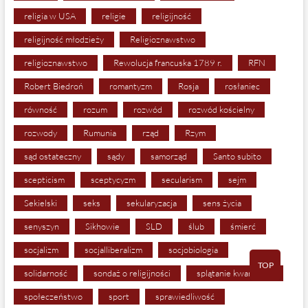
religia w USA
religie
religijność
religijność młodzieży
Religioznawstwo
religioznawstwo
Rewolucja francuska 1789 r.
RFN
Robert Biedroń
romantyzm
Rosja
rosłaniec
równość
rozum
rozwód
rozwód kościelny
rozwody
Rumunia
rząd
Rzym
sąd ostateczny
sądy
samorząd
Santo subito
scepticism
sceptycyzm
secularism
sejm
Sekielski
seks
sekularyzacja
sens życia
senyszyn
Sikhowie
SLD
ślub
śmierć
socjalizm
socjalliberalizm
socjobiologia
TOP
solidarność
sondaż o religijności
splątanie kwantowe
społeczeństwo
sport
sprawiedliwość