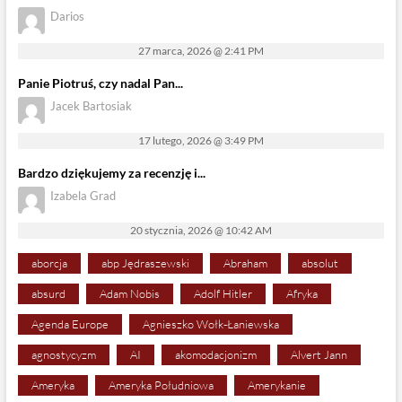
Darios
27 marca, 2026 @ 2:41 PM
Panie Piotruś, czy nadal Pan...
Jacek Bartosiak
17 lutego, 2026 @ 3:49 PM
Bardzo dziękujemy za recenzję i...
Izabela Grad
20 stycznia, 2026 @ 10:42 AM
aborcja
abp Jędraszewski
Abraham
absolut
absurd
Adam Nobis
Adolf Hitler
Afryka
Agenda Europe
Agnieszko Wołk-Łaniewska
agnostycyzm
AI
akomodacjonizm
Alvert Jann
Ameryka
Ameryka Południowa
Amerykanie