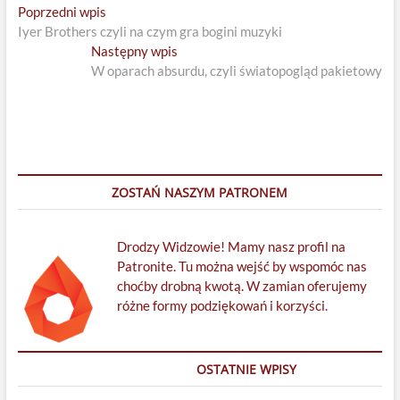
Nawigacja
Previous
Poprzedni wpis
post:
Iyer Brothers czyli na czym gra bogini muzyki
wpisu
Next
Następny wpis
post:
W oparach absurdu, czyli światopogląd pakietowy
ZOSTAŃ NASZYM PATRONEM
Drodzy Widzowie! Mamy nasz profil na
Patronite. Tu można wejść by wspomóc nas
choćby drobną kwotą. W zamian oferujemy
różne formy podziękowań i korzyści.
OSTATNIE WPISY