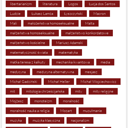
libertarianizm
literatura
Logos
Łucja dos Santos
Ludzie
Łukasz Lamża
Łyszczyński
Macron
Mali
małożeństwa homoseksualne
Malta
małżeństwa homoseksualne
małżeństwo konkordatowe
małżeństwo kościelne
Mariusz Adamski
matematyczność świata
matematyka
matka teresa z kalkuty
mechanika kwantowa
media
medycyna
medycyna alternatywna
mesjasz
Michał Gadziński
Michał Heller
Michał Wojciechowicz
mit
mitologia chrześcijańska
mity
mity religijne
Mojżesz
monoteizm
moralność
moralność nauka a religia
Mozart
muzułmanie
muzyka
muzyka klasyczna
nacjonalizm