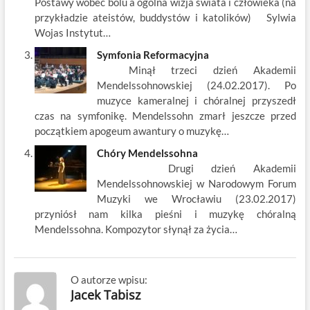
Postawy wobec bólu a ogólna wizja świata i człowieka (na
przykładzie ateistów, buddystów i katolików) Sylwia
Wojas Instytut…
Symfonia Reformacyjna
Minął trzeci dzień Akademii
Mendelssohnowskiej (24.02.2017). Po
muzyce kameralnej i chóralnej przyszedł
czas na symfonikę. Mendelssohn zmarł jeszcze przed
początkiem apogeum awantury o muzykę…
Chóry Mendelssohna
Drugi dzień Akademii
Mendelssohnowskiej w Narodowym Forum
Muzyki we Wrocławiu (23.02.2017)
przyniósł nam kilka pieśni i muzykę chóralną
Mendelssohna. Kompozytor słynął za życia…
O autorze wpisu:
Jacek Tabisz