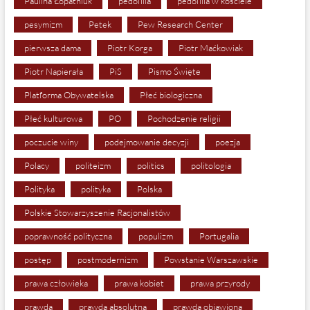
Paulina Łopatniuk
pedofilia
pedofilia w kościele
pesymizm
Petek
Pew Research Center
pierwsza dama
Piotr Korga
Piotr Maćkowiak
Piotr Napierała
PiS
Pismo Święte
Platforma Obywatelska
Płeć biologiczna
Płeć kulturowa
PO
Pochodzenie religii
poczucie winy
podejmowanie decyzji
poezja
Polacy
politeizm
politics
politologia
Polityka
polityka
Polska
Polskie Stowarzyszenie Racjonalistów
poprawność polityczna
populizm
Portugalia
postęp
postmodernizm
Powstanie Warszawskie
prawa człowieka
prawa kobiet
prawa przyrody
prawda
prawda absolutna
prawda objawiona