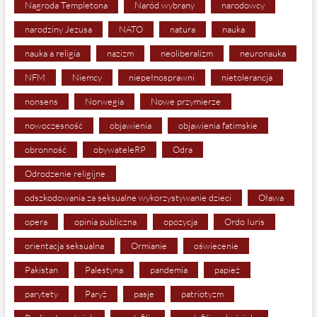
Nagroda Templetona
Naród wybrany
narodowcy
narodziny Jezusa
NATO
natura
nauka
nauka a religia
nazizm
neoliberalizm
neuronauka
NFM
Niemcy
niepełnosprawni
nietolerancja
nonsens
Norwegia
Nowe przymierze
nowoczesność
objawienia
objawienia fatimskie
obronność
obywateleRP
Odra
Odrodzenie religijne
odszkodowania za seksualne wykorzystywanie dzieci
Oława
opera
opinia publiczna
opozycja
Ordo Iuris
orientacja seksualna
Ormianie
oświecenie
Pakistan
Palestyna
pandemia
papież
parytety
Paryż
pasje
patriotyzm