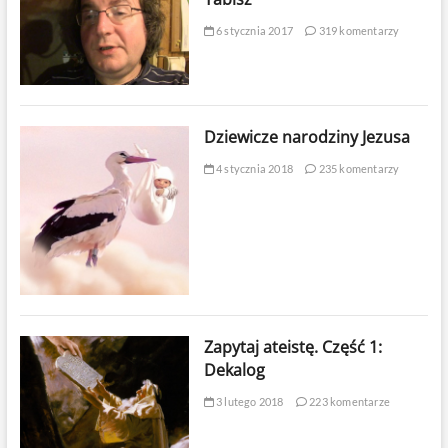
6 stycznia 2017
319 komentarzy
Dziewicze narodziny Jezusa
4 stycznia 2018
235 komentarzy
Zapytaj ateistę. Część 1:
Dekalog
3 lutego 2018
223 komentarze