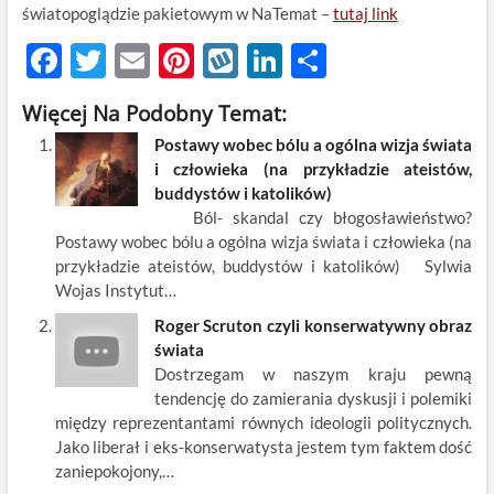
światopoglądzie pakietowym w NaTemat –
tutaj link
F
T
E
Pi
W
Li
S
ac
w
m
nt
y
n
h
Więcej Na Podobny Temat:
e
itt
ail
er
k
k
ar
Postawy wobec bólu a ogólna wizja świata
b
er
es
o
e
e
i człowieka (na przykładzie ateistów,
o
t
p
dI
buddystów i katolików)
Ból- skandal czy błogosławieństwo?
o
n
Postawy wobec bólu a ogólna wizja świata i człowieka (na
k
przykładzie ateistów, buddystów i katolików) Sylwia
Wojas Instytut…
Roger Scruton czyli konserwatywny obraz
świata
Dostrzegam w naszym kraju pewną
tendencję do zamierania dyskusji i polemiki
między reprezentantami równych ideologii politycznych.
Jako liberał i eks-konserwatysta jestem tym faktem dość
zaniepokojony,…