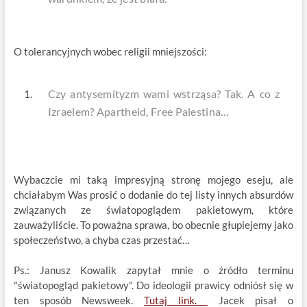
O tolerancyjnych wobec religii mniejszości:
Czy antysemityzm wami wstrząsa? Tak. A co z
Izraelem? Apartheid, Free Palestina…
Wybaczcie mi taką impresyjną stronę mojego eseju, ale
chciałabym Was prosić o dodanie do tej listy innych absurdów
związanych ze światopoglądem pakietowym, które
zauważyliście. To poważna sprawa, bo obecnie głupiejemy jako
społeczeństwo, a chyba czas przestać…
Ps.: Janusz Kowalik zapytał mnie o źródło terminu
"światopogląd pakietowy". Do ideologii prawicy odniósł się w
ten sposób Newsweek.
Tutaj link.
Jacek pisał o