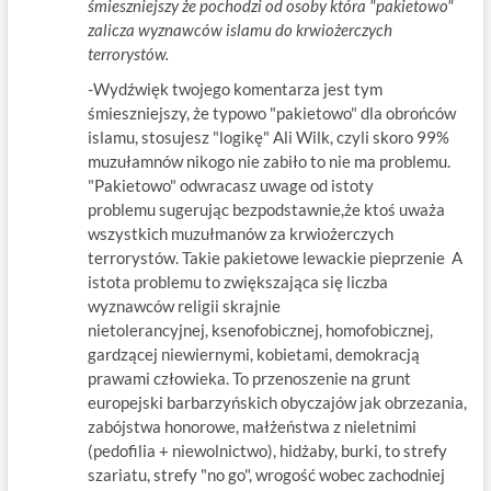
śmieszniejszy że pochodzi od osoby która "pakietowo"
zalicza wyznawców islamu do krwiożerczych
terrorystów.
-Wydźwięk twojego komentarza jest tym
śmieszniejszy, że typowo "pakietowo" dla obrońców
islamu, stosujesz "logikę" Ali Wilk, czyli skoro 99%
muzułamnów nikogo nie zabiło to nie ma problemu.
"Pakietowo" odwracasz uwage od istoty
problemu sugerując bezpodstawnie,że ktoś uważa
wszystkich muzułmanów za krwiożerczych
terrorystów. Takie pakietowe lewackie pieprzenie A
istota problemu to zwiększająca się liczba
wyznawców religii skrajnie
nietolerancyjnej, ksenofobicznej, homofobicznej,
gardzącej niewiernymi, kobietami, demokracją
prawami człowieka. To przenoszenie na grunt
europejski barbarzyńskich obyczajów jak obrzezania,
zabójstwa honorowe, małżeństwa z nieletnimi
(pedofilia + niewolnictwo), hidżaby, burki, to strefy
szariatu, strefy "no go", wrogość wobec zachodniej