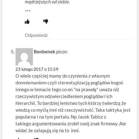
mądrzejszych od siebie.
***
Odpowiedz
Benbenek
pisze:
23 lutego 2017 o 15:59
O wiele częściej mamy do czynienia z własnym
domniemaniem czyli stereotypizacją poglądów kogoś
innego w temacie tego co on "na prawdę" uważa niż
rzeczywistym odzwierciedleniem poglądów i ich
hierarchii. To bardziej lenistwo tych którzy twierdzą że
wiedzą co myślą inni niż rzeczywistość. Taka taktyka jest
popularna i na tym portalu. Np Jacek Tabisz z
takiego argumentowania zrobił swój znak firmowy. Ale
widać że załapują się na to inni.