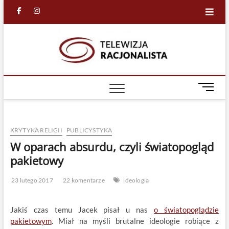
Skip
facebook
in
to
content
Racjona
RACJONALNA
TELEWIZJA
TV
M
e
n
u
KRYTYKA RELIGII
PUBLICYSTYKA
B
u
W oparach absurdu, czyli światopogląd
t
pakietowy
t
o
23 lutego 2017
22 komentarze
ideologia
n
Jakiś czas temu Jacek pisał u nas
o światopoglądzie
pakietowym
. Miał na myśli brutalne ideologie robiące z