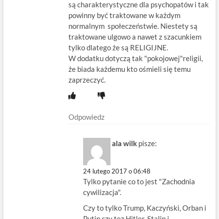
są charakterystyczne dla psychopatów i tak
powinny być traktowane w każdym
normalnym społeczeństwie. Niestety są
traktowane ulgowo a nawet z szacunkiem
tylko dlatego że są RELIGIJNE.
W dodatku dotyczą tak "pokojowej"religii,
że biada każdemu kto ośmieli się temu
zaprzeczyć.
Odpowiedz
ala wilk
pisze:
24 lutego 2017 o 06:48
Tylko pytanie co to jest "Zachodnia
cywilizacja".
Czy to tylko Trump, Kaczyński, Orban i
Putin czy tez Hitler, Stalin i