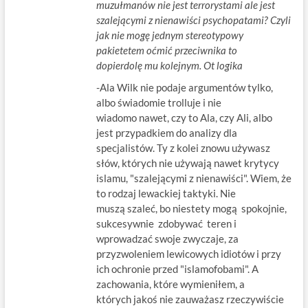
muzułmanów nie jest terrorystami ale jest
szalejącymi z nienawiści psychopatami? Czyli
jak nie mogę jednym stereotypowy
pakietetem oćmić przeciwnika to
dopierdolę mu kolejnym. Ot logika
-Ala Wilk nie podaje argumentów tylko,
albo świadomie trolluje i nie
wiadomo nawet, czy to Ala, czy Ali, albo
jest przypadkiem do analizy dla
specjalistów. Ty z kolei znowu używasz
słów, których nie używają nawet krytycy
islamu, "szalejącymi z nienawiści". Wiem, że
to rodzaj lewackiej taktyki. Nie
muszą szaleć, bo niestety mogą spokojnie,
sukcesywnie zdobywać teren i
wprowadzać swoje zwyczaje, za
przyzwoleniem lewicowych idiotów i przy
ich ochronie przed "islamofobami". A
zachowania, które wymieniłem, a
których jakoś nie zauważasz rzeczywiście