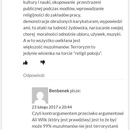
kultury i nauki, okupowanie przestrazeni
publicznej podczas modłów, wprowadzanie
religijności do zakładów pracy,
demonstracje obrażonych karykaturam, wypowiedzi
ami, to ataki na ludność żydowska, narzucanie swojej
chorej moralności odnośnie ubioru, używek, muzyki.
A w to wszystko uwikłana jest
większość muzułmanów. Terroryzm to
jedynie wisienka na torcie "religii pokoju".
Odpowiedz
Benbenek
pisze:
23 lutego 2017 o 20:44
Czyli kontrargumentem przeciwko argumentowi
Ali Wilk (który jest prawdziwy) jest to że być
może 99% muzułmanów nie jest terrorystami