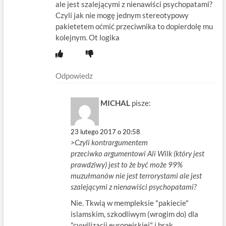
ale jest szalejącymi z nienawiści psychopatami?
Czyli jak nie mogę jednym stereotypowy
pakietetem oćmić przeciwnika to dopierdolę mu
kolejnym. Ot logika
Odpowiedz
MICHAL
pisze:
23 lutego 2017 o 20:58
>Czyli kontrargumentem
przeciwko argumentowi Ali Wilk (który jest
prawdziwy) jest to że być może 99%
muzułmanów nie jest terrorystami ale jest
szalejącymi z nienawiści psychopatami?
Nie. Tkwią w mempleksie "pakiecie"
islamskim, szkodliwym (wrogim do) dla
"cywilizacji europejskiej" i brak