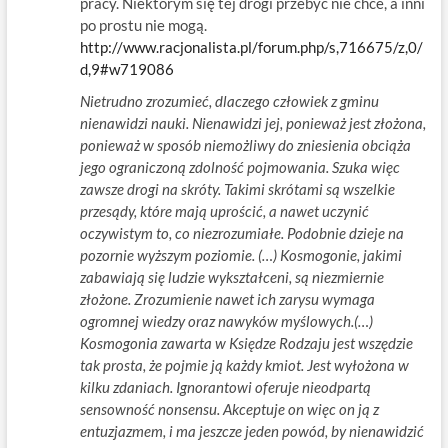
pracy. Niektórym się tej drogi przebyć nie chce, a inni
po prostu nie mogą.
http://www.racjonalista.pl/forum.php/s,716675/z,0/
d,9#w719086
Nietrudno zrozumieć, dlaczego człowiek z gminu
nienawidzi nauki. Nienawidzi jej, ponieważ jest złożona,
ponieważ w sposób niemożliwy do zniesienia obciąża
jego ograniczoną zdolność pojmowania. Szuka więc
zawsze drogi na skróty. Takimi skrótami są wszelkie
przesądy, które mają uprościć, a nawet uczynić
oczywistym to, co niezrozumiałe. Podobnie dzieje na
pozornie wyższym poziomie. (…) Kosmogonie, jakimi
zabawiają się ludzie wykształceni, są niezmiernie
złożone. Zrozumienie nawet ich zarysu wymaga
ogromnej wiedzy oraz nawyków myślowych.(…)
Kosmogonia zawarta w Księdze Rodzaju jest wszędzie
tak prosta, że pojmie ją każdy kmiot. Jest wyłożona w
kilku zdaniach. Ignorantowi oferuje nieodpartą
sensowność nonsensu. Akceptuje on więc on ją z
entuzjazmem, i ma jeszcze jeden powód, by nienawidzić