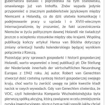
gubernatora Batawii i poprzednika na tym stanowisku,
omawianego już van Imhoffa. Znów wypada jedynie
przypomnieć o znacznym podobieństwie językowym między
Niemcami a Holandią, co do dziś ułatwia komunikację i
podejmowanie pracy u sąsiada i o XVIII-wiecznym
internacjonalizmie, by zrozumieć, że fakt uczestniczenia
Niemców w życiu politycznym dawnej Holandii nie świadczył
jeszcze o ociepleniu stosunków między obu krajami. Wspólną
publikację kończy artykuł Hansa van Böckha dotyczący
zmiany orientacji handlu holenderskiego będącej wynikiem
połączenia z Rzeszą.
Pozostając przy sprawach gospodarki i historii gospodarczej
Holandii, warto wspomnieć o innej publikacji pt: Die Stellung
der Niederlande innerhalb der wirtschaftlichen Neuordnung
Europas z 1942 roku. Jej autor, Robert van Genechten
stworzył dość rzetelną syntezę historii gospodarczej swojego
kraju, choć warto tu zwrócić uwagę na jakie kwestie kładł
nacisk w swych wywodach. Gdy van Genechten stwierdza, że
VOC, czyli holenderska Kompania Wschodnioindyjska była
pierwszą spółką akcyjną, którą zawiązano w celu zmniejszenia
ryzyka inwestycyjnego, pisze o tym w taki sposób jakby chciał