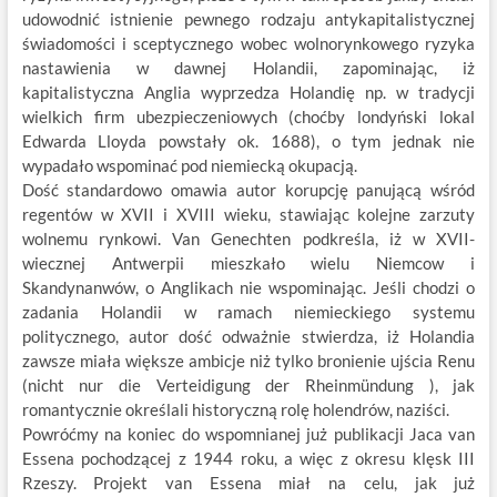
udowodnić istnienie pewnego rodzaju antykapitalistycznej
świadomości i sceptycznego wobec wolnorynkowego ryzyka
nastawienia w dawnej Holandii, zapominając, iż
kapitalistyczna Anglia wyprzedza Holandię np. w tradycji
wielkich firm ubezpieczeniowych (choćby londyński lokal
Edwarda Lloyda powstały ok. 1688), o tym jednak nie
wypadało wspominać pod niemiecką okupacją.
Dość standardowo omawia autor korupcję panującą wśród
regentów w XVII i XVIII wieku, stawiając kolejne zarzuty
wolnemu rynkowi. Van Genechten podkreśla, iż w XVII-
wiecznej Antwerpii mieszkało wielu Niemcow i
Skandynanwów, o Anglikach nie wspominając. Jeśli chodzi o
zadania Holandii w ramach niemieckiego systemu
politycznego, autor dość odważnie stwierdza, iż Holandia
zawsze miała większe ambicje niż tylko bronienie ujścia Renu
(nicht nur die Verteidigung der Rheinmündung ), jak
romantycznie określali historyczną rolę holendrów, naziści.
Powróćmy na koniec do wspomnianej już publikacji Jaca van
Essena pochodzącej z 1944 roku, a więc z okresu klęsk III
Rzeszy. Projekt van Essena miał na celu, jak już