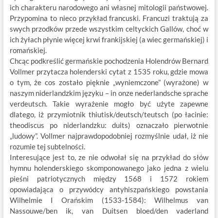
ich charakteru narodowego ani własnej mitologii państwowej.
Przypomina to nieco przykład francuski. Francuzi traktują za
swych przodków przede wszystkim celtyckich Gallów, choć w
ich żyłach płynie więcej krwi frankijskiej (a wiec germańskiej) i
romańskiej.
Chcąc podkreślić germańskie pochodzenia Holendrów Bernard
Vollmer przytacza holenderski cytat z 1535 roku, gdzie mowa
o tym, że cos zostało pięknie „wyniemczone” (wyrażone) w
naszym niderlandzkim języku – in onze nederlandsche sprache
verdeutsch. Takie wyrażenie mogło być użyte zapewne
dlatego, iż przymiotnik thiutisk/deutsch/teutsch (po łacinie:
theodiscus po niderlandzku: duits) oznaczało pierwotnie
„ludowy”. Vollmer najprawdopodobniej rozmyślnie udał, iż nie
rozumie tej subtelności.
Interesujące jest to, ze nie odwołał się na przykład do słów
hymnu holenderskiego skomponowanego jako jedna z wielu
pieśni patriotycznych między 1568 i 1572 rokiem
opowiadająca o przywódcy antyhiszpańskiego powstania
Wilhelmie I Orańskim (1533-1584): Wilhelmus van
Nassouwe/ben ik, van Duitsen bloed/den vaderland