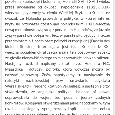
położenia kupieckiej i kolonialnej Holandii XVII i XVIII wieku,
przez uwolnienie od okupacji napoleońskiej (1813), XIX-
wieczną egzystencję w cieniu Wielkiej Brytanii (Krekel też
uważał, że Holandia prowadziła politykę, w której interes
brytyjski przeważał często nad holenderskim) i XIX-wieczną
nową mentalność związaną z poczuciem Holendrów, że już nie
żyją w państwie potężnym, lecz w państewku będącym raczej
przedmiotem niż podmiotem polityki europejskiej (Dasein des
kleinen Staaten). Interesująca jest teza Krekela, iż XX-
wieczna socjaldemokratyzacja miała ten pozytywny aspekt,
że głosiła nienawiść do tego co mieszczańskie i do kapitalizmu.
Następny rozdział napisany został przez Holendra H.C.
Maasdijka i dotyczył polityki, którą wówczas można by
nazwać najnowszą. Znów napotykamy tu nawiązanie do
retoryki nazistowskiej przy omawianiu „dyktatu
Wersalskiego” (Friedendiktat von Versailles), a następnie przy
stwierdzeniu, że angielska polityka: balance of power
doprowadzała do wojen, bez podania jednak żadnych
konkretów. Kolejnymi stwierdzeniami jakie napotkamy w tym
rozdziale są slogany typu: „liberalny kapitalizm nie jest dobrą
odpowiedzią na problemy gospodarcze. Przy okazji nasuwa się