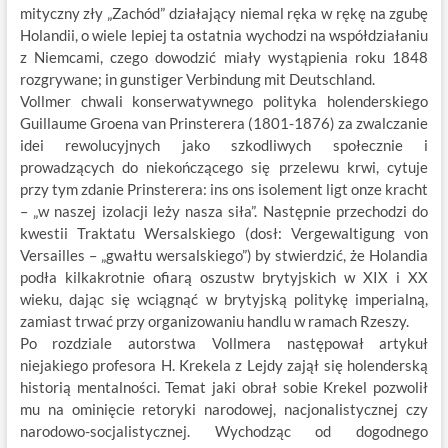
mityczny zły „Zachód” działający niemal ręka w rękę na zgubę
Holandii, o wiele lepiej ta ostatnia wychodzi na współdziałaniu
z Niemcami, czego dowodzić miały wystąpienia roku 1848
rozgrywane; in gunstiger Verbindung mit Deutschland.
Vollmer chwali konserwatywnego polityka holenderskiego
Guillaume Groena van Prinsterera (1801-1876) za zwalczanie
idei rewolucyjnych jako szkodliwych społecznie i
prowadzących do niekończącego się przelewu krwi, cytuje
przy tym zdanie Prinsterera: ins ons isolement ligt onze kracht
– „w naszej izolacji leży nasza siła”. Następnie przechodzi do
kwestii Traktatu Wersalskiego (dosł: Vergewaltigung von
Versailles – „gwałtu wersalskiego”) by stwierdzić, że Holandia
podła kilkakrotnie ofiarą oszustw brytyjskich w XIX i XX
wieku, dając się wciągnąć w brytyjską politykę imperialną,
zamiast trwać przy organizowaniu handlu w ramach Rzeszy.
Po rozdziale autorstwa Vollmera następował artykuł
niejakiego profesora H. Krekela z Lejdy zajął się holenderską
historią mentalności. Temat jaki obrał sobie Krekel pozwolił
mu na ominięcie retoryki narodowej, nacjonalistycznej czy
narodowo-socjalistycznej. Wychodząc od dogodnego