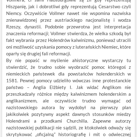
Hiszpanię, jak i dobrotliwi gdy reprezentują Cesarstwo czyli
Niemcy. Oczywiście Vollmer nawet nie wspomina nazwiska
znienawidzonej przez austriackiego nacjonalistę i wodza
Rzeszy, dynastii. Podobnie przewrotna jest interpretacja
znaczenia reformacji; Vollmer stwierdza, że wielka szkodą był
fakt wybrania przez Holendrów kalwinizmu, ponieważ utracili
oni możliwość uzyskania pomocy z luterańskich Niemiec, które
oparły się drugiej fali reformacji.
By nie popaść w myślenie ahistoryczne wystarczy tu
stwierdzić, że trudno sobie wyobrazić pomoc któregoś z
niemieckich państewek dla powstańców holenderskich w
1581. Pewnej pomocy udzieliło wówczas inne protestanckie
państwo – Anglia Elżbiety I. Jak widać Anglikom nie
przeszkadzały różnice między kalwinizmem holenderskim a
anglikanizmem, ale oczywiście trudno wymagać od
nazistowskiego autora by wydobył na pierwszy plan
jakikolwiek pozytywny aspekt dawnych stosunków miedzy
Holendrami a przodkami Churchilla. Zapewne autorzy
nazistowskiej publikacji nie sądzili, ze ktokolwiek odważy się
skrytykować „oficjalną” historiografię i mit o odwiecznej