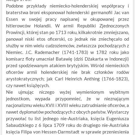
Podobne przykłady niemiecko-holenderskiej współpracy i
braterstwa broni eksponował holenderski germanofil Jac van
Essen w swojej pracy napisanej w okupowanej przez
hitlerowców Holandii. W armii Republiki Zjednoczonych
Prowincji, której stan po 1713 roku, kilkakrotnie zmniejszano,
panował niski etos oficerski, co jednak nie zniechęcało od
służby w nim wielu cudzoziemców, zwłaszcza pochodzących z
Niemiec. J.C. Rademacher (1741-1783) w 1782 roku jako
komisarz floty umacniał Batawię (dziś Dżakarta w Indonezji)
przed spodziewanym atakiem brytyjskim. Wśród niemieckich
oficerów armii holenderskiej nie brak członków rodów
arystokratycznych; jak Carl Heinrich Anthing (1766-1823),
czy nawet książęcych.
Nie ujmując niczego wyżej wymienionym wybitnym
jednostkom, wypada przypomnieć, że w nieznającym
nacjonalizmu wieku XVII i XVIII wieku zatrudnianie oficerów, a
nawet dyplomatów pochodzących z obcych państw. Wystarczy
przywołać tu list jednego nie-Austriaka, księcia Eugeniusza
Sabaudzkiego z 6 lipca 1709 roku do drugiego nie-Austriaka
księcia Filipa von Hessen-Darmstadt w sprawie przeniesienia