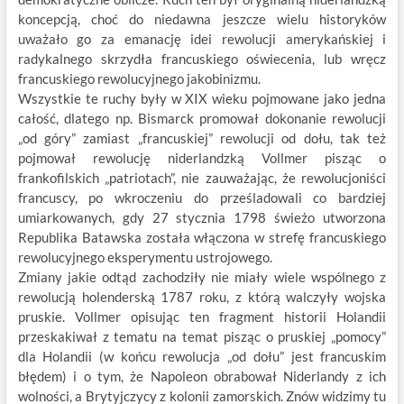
koncepcją, choć do niedawna jeszcze wielu historyków
uważało go za emanację idei rewolucji amerykańskiej i
radykalnego skrzydła francuskiego oświecenia, lub wręcz
francuskiego rewolucyjnego jakobinizmu.
Wszystkie te ruchy były w XIX wieku pojmowane jako jedna
całość, dlatego np. Bismarck promował dokonanie rewolucji
„od góry” zamiast „francuskiej” rewolucji od dołu, tak też
pojmował rewolucję niderlandzką Vollmer pisząc o
frankofilskich „patriotach”, nie zauważając, że rewolucjoniści
francuscy, po wkroczeniu do prześladowali co bardziej
umiarkowanych, gdy 27 stycznia 1798 świeżo utworzona
Republika Batawska została włączona w strefę francuskiego
rewolucyjnego eksperymentu ustrojowego.
Zmiany jakie odtąd zachodziły nie miały wiele wspólnego z
rewolucją holenderską 1787 roku, z którą walczyły wojska
pruskie. Vollmer opisując ten fragment historii Holandii
przeskakiwał z tematu na temat pisząc o pruskiej „pomocy”
dla Holandii (w końcu rewolucja „od dołu” jest francuskim
błędem) i o tym, że Napoleon obrabował Niderlandy z ich
wolności, a Brytyjczycy z kolonii zamorskich. Znów widzimy tu