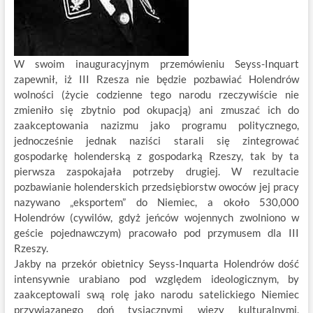
W swoim inauguracyjnym przemówieniu Seyss-Inquart
zapewnił, iż III Rzesza nie będzie pozbawiać Holendrów
wolności (życie codzienne tego narodu rzeczywiście nie
zmieniło się zbytnio pod okupacją) ani zmuszać ich do
zaakceptowania nazizmu jako programu politycznego,
jednocześnie jednak naziści starali się zintegrować
gospodarkę holenderską z gospodarką Rzeszy, tak by ta
pierwsza zaspokajała potrzeby drugiej. W rezultacie
pozbawianie holenderskich przedsiębiorstw owoców jej pracy
nazywano „eksportem” do Niemiec, a około 530,000
Holendrów (cywilów, gdyż jeńców wojennych zwolniono w
geście pojednawczym) pracowało pod przymusem dla III
Rzeszy.
Jakby na przekór obietnicy Seyss-Inquarta Holendrów dość
intensywnie urabiano pod względem ideologicznym, by
zaakceptowali swą rolę jako narodu satelickiego Niemiec
przywiązanego doń tysiącznymi więzy kulturalnymi,