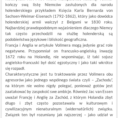
kończy swą listę Niemców zasłużonych dla narodu
holenderskiego przykładem Księcia Karla Bernarda von
Sachsen-Weimar-Eisenach (1792-1862), który jako dowódca
holenderskiej armii walczył z Belgami w 1830 roku.
Najbardziej prawdopodobnym wyjaśnieniem dlaczego Niemcy
tak często przechodzili na służbę holenderską są
podobieństwa językowe i bliskość geograficzna.
Francja i Anglia w artykule Vollmera mogą jedynie grać role
negatywne. Przypomniał on francusko-angielską inwazję
1672 roku na Holandię, nie wspominając, iż taki sojusz
angielsko-francuski był dość egzotyczny i jako taki wkrótce
się rozpadł.
Charakterystyczne jest tu traktowanie przez Vollmera obu
agresorów jako jednego wspólnego świata czyli – „Zachodu”,
na którym nie wolno nigdy polegać, ponieważ gotów jest
zaatakować by zaspokoić swe ambicje. Również Jac van Essen
uważał Francję i Anglię za Zachód, z którym Holandia zbyt
długo i zbyt często pozostawała w kulturowym i
cywilizacyjnym nienaturalnym (widernatürlich) związku.
Związek ten był rozumiany jak najszerzej – jako udział w