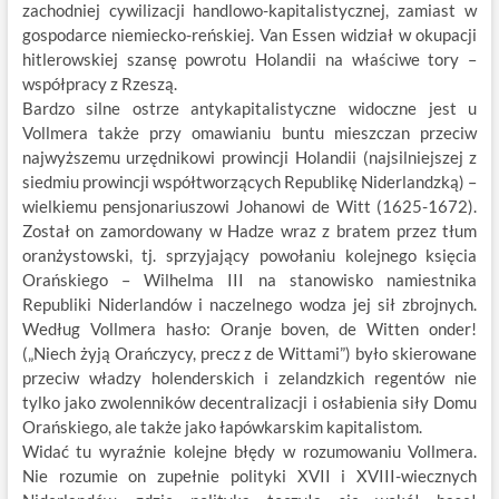
zachodniej cywilizacji handlowo-kapitalistycznej, zamiast w
gospodarce niemiecko-reńskiej. Van Essen widział w okupacji
hitlerowskiej szansę powrotu Holandii na właściwe tory –
współpracy z Rzeszą.
Bardzo silne ostrze antykapitalistyczne widoczne jest u
Vollmera także przy omawianiu buntu mieszczan przeciw
najwyższemu urzędnikowi prowincji Holandii (najsilniejszej z
siedmiu prowincji współtworzących Republikę Niderlandzką) –
wielkiemu pensjonariuszowi Johanowi de Witt (1625-1672).
Został on zamordowany w Hadze wraz z bratem przez tłum
oranżystowski, tj. sprzyjający powołaniu kolejnego księcia
Orańskiego – Wilhelma III na stanowisko namiestnika
Republiki Niderlandów i naczelnego wodza jej sił zbrojnych.
Według Vollmera hasło: Oranje boven, de Witten onder!
(„Niech żyją Orańczycy, precz z de Wittami”) było skierowane
przeciw władzy holenderskich i zelandzkich regentów nie
tylko jako zwolenników decentralizacji i osłabienia siły Domu
Orańskiego, ale także jako łapówkarskim kapitalistom.
Widać tu wyraźnie kolejne błędy w rozumowaniu Vollmera.
Nie rozumie on zupełnie polityki XVII i XVIII-wiecznych