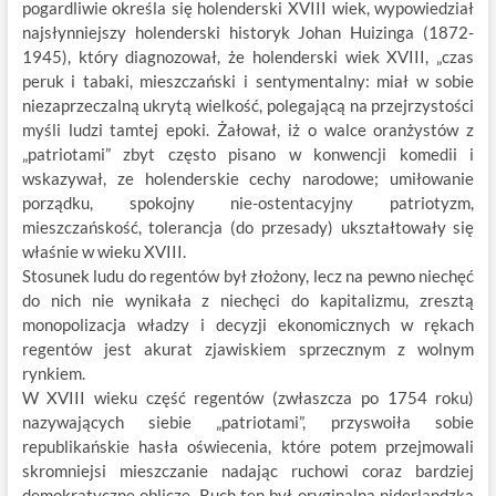
pogardliwie określa się holenderski XVIII wiek, wypowiedział
najsłynniejszy holenderski historyk Johan Huizinga (1872-
1945), który diagnozował, że holenderski wiek XVIII, „czas
peruk i tabaki, mieszczański i sentymentalny: miał w sobie
niezaprzeczalną ukrytą wielkość, polegającą na przejrzystości
myśli ludzi tamtej epoki. Żałował, iż o walce oranżystów z
„patriotami” zbyt często pisano w konwencji komedii i
wskazywał, ze holenderskie cechy narodowe; umiłowanie
porządku, spokojny nie-ostentacyjny patriotyzm,
mieszczańskość, tolerancja (do przesady) ukształtowały się
właśnie w wieku XVIII.
Stosunek ludu do regentów był złożony, lecz na pewno niechęć
do nich nie wynikała z niechęci do kapitalizmu, zresztą
monopolizacja władzy i decyzji ekonomicznych w rękach
regentów jest akurat zjawiskiem sprzecznym z wolnym
rynkiem.
W XVIII wieku część regentów (zwłaszcza po 1754 roku)
nazywających siebie „patriotami”, przyswoiła sobie
republikańskie hasła oświecenia, które potem przejmowali
skromniejsi mieszczanie nadając ruchowi coraz bardziej
demokratyczne oblicze. Ruch ten był oryginalną niderlandzką