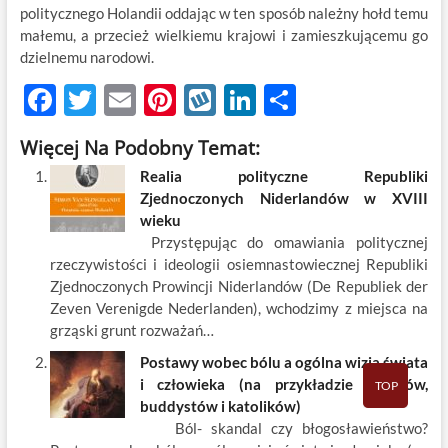
politycznego Holandii oddając w ten sposób należny hołd temu
małemu, a przecież wielkiemu krajowi i zamieszkującemu go
dzielnemu narodowi.
F
T
E
Pi
W
Li
S
ac
w
m
nt
y
n
h
Więcej Na Podobny Temat:
e
itt
ail
er
k
k
ar
Realia polityczne Republiki
b
er
es
o
e
e
Zjednoczonych Niderlandów w XVIII
o
t
p
dI
wieku
Przystępując do omawiania politycznej
o
n
rzeczywistości i ideologii osiemnastowiecznej Republiki
k
Zjednoczonych Prowincji Niderlandów (De Republiek der
Zeven Verenigde Nederlanden), wchodzimy z miejsca na
grząski grunt rozważań…
Postawy wobec bólu a ogólna wizja świata
i człowieka (na przykładzie ateistów,
TOP
buddystów i katolików)
Ból- skandal czy błogosławieństwo?