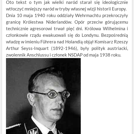
Oto tekst o tym jak wielki naród starał się ideologicznie
wtłoczyć mniejszy naród w tryby własnej wizji historii Europy.
Dnia 10 maja 1940 roku oddziały Wehrmachtu przekroczyły
granicę Królestwa Niderlandów. Opór przeciw górującemu
technicznie agresorowi trwał pięć dni. Królowa Wilhelmina i
członkowie rządu ewakuowali się do Londynu. Bezpośrednią
władzę w imieniu Führera nad Holandią objął Komisarz Rzeszy
Arthur Seyss-Inquart (1892-1946), były polityk austriacki,
zwolennik Anschlussu i członek NSDAP od maja 1938 roku.