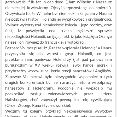
getrouwe/blijf ik tot in den dood. („Jam Wilhelm z Nassau/z
niemieckiej krwi/wierny Ojczyźnie/pozostanę do śmierci”).
Oczywiście to, że Wilhelm był niemieckim księciem z Nassau
nie pozbawia historii Holandii jej wyjątkowości i oryginalności.
Vollmer wykorzystał niemieckość księcia i jego rodziny, oraz
fakt, iż poświęciła ona trzech mężczyzn sprawie
niepodległości Holandii, omijając fakt, iż jako książęta Orange
należeli oni również do francuskiej arystokracji.
Bernard Vollmer pisał, iż „Rzesza wspierała Holandię”, a Hanza
przyczyniła się do wzrostu gosp. Holandii, co jest
przekłamaniem, ponieważ Holendrzy (już pod panowaniem
burgundzkim w XV wieku) rozwijali swój handel morski i
przybrzeżny wbrew silnej konkurencji hanzeatów i Anglików.
Zapewne Vollmerowi było niewygodnie wspomnieć o tych
drugich konkurentach by nie naruszyć mitu o współpracy
hanzeatów z Holendrami. Podobnie nie wypadało mu
podkreślać zasług znienawidzonych przez Hitlera
Habsburgów, choć zauważył pewną ich rolę cywilizującą
(Order Złotego Runa i życie dworskie).
Widzimy tu kolejny przykład niekonsekwencji wywodów
Vollmera, ci sami Habsburgowie są źli gdy reprezentują