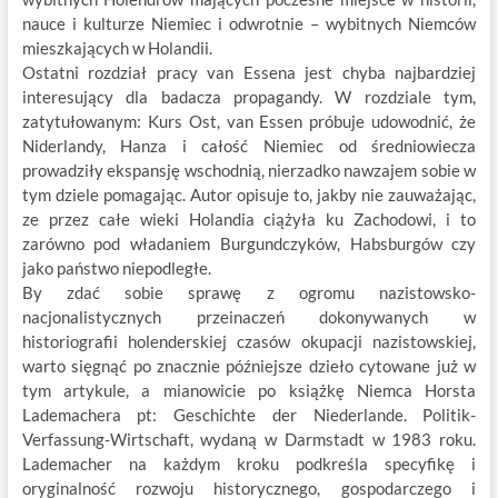
nauce i kulturze Niemiec i odwrotnie – wybitnych Niemców
mieszkających w Holandii.
Ostatni rozdział pracy van Essena jest chyba najbardziej
interesujący dla badacza propagandy. W rozdziale tym,
zatytułowanym: Kurs Ost, van Essen próbuje udowodnić, że
Niderlandy, Hanza i całość Niemiec od średniowiecza
prowadziły ekspansję wschodnią, nierzadko nawzajem sobie w
tym dziele pomagając. Autor opisuje to, jakby nie zauważając,
ze przez całe wieki Holandia ciążyła ku Zachodowi, i to
zarówno pod władaniem Burgundczyków, Habsburgów czy
jako państwo niepodległe.
By zdać sobie sprawę z ogromu nazistowsko-
nacjonalistycznych przeinaczeń dokonywanych w
historiografii holenderskiej czasów okupacji nazistowskiej,
warto sięgnąć po znacznie późniejsze dzieło cytowane już w
tym artykule, a mianowicie po książkę Niemca Horsta
Lademachera pt: Geschichte der Niederlande. Politik-
Verfassung-Wirtschaft, wydaną w Darmstadt w 1983 roku.
Lademacher na każdym kroku podkreśla specyfikę i
oryginalność rozwoju historycznego, gospodarczego i