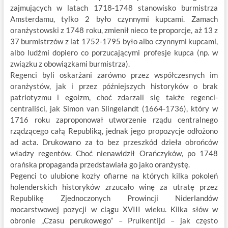
zajmujących w latach 1718-1748 stanowisko burmistrza
Amsterdamu, tylko 2 było czynnymi kupcami. Zamach
oranżystowski z 1748 roku, zmienił nieco te proporcje, aż 13 z
37 burmistrzów z lat 1752-1795 było albo czynnymi kupcami,
albo ludźmi dopiero co porzucającymi profesje kupca (np. w
związku z obowiązkami burmistrza).
Regenci byli oskarżani zarówno przez współczesnych im
oranżystów, jak i przez późniejszych historyków o brak
patriotyzmu i egoizm, choć zdarzali się także regenci-
centraliści, jak Simon van Slingelandt (1664-1736), który w
1716 roku zaproponował utworzenie rządu centralnego
rządzącego całą Republiką, jednak jego propozycje odłożono
ad acta. Drukowano za to bez przeszkód dzieła obrońców
władzy regentów. Choć nienawidził Orańczyków, po 1748
orańska propaganda przedstawiała go jako oranżystę.
Pegenci to ulubione kozły ofiarne na których kilka pokoleń
holenderskich historyków zrzucało winę za utratę przez
Republikę Zjednoczonych Prowincji Niderlandów
mocarstwowej pozycji w ciągu XVIII wieku. Kilka słów w
obronie „Czasu perukowego” – Pruikentijd – jak często