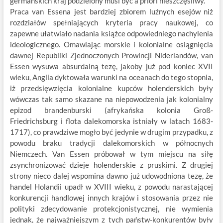
germańskich kraj podzielony musi być a priori nieszczęśliwy.
Praca van Essena jest bardziej zbiorem luźnych esejów niż
rozdziałów spełniających kryteria pracy naukowej, co
zapewne ułatwiało nadania książce odpowiedniego nachylenia
ideologicznego. Omawiając morskie i kolonialne osiągnięcia
dawnej Republiki Zjednoczonych Prowincji Niderlandów, van
Essen wysuwa absurdalną tezę, jakoby już pod koniec XVII
wieku, Anglia dyktowała warunki na oceanach do tego stopnia,
iż przedsięwzięcia kolonialne kupców holenderskich były
wówczas tak samo skazane na niepowodzenia jak kolonialny
epizod brandenburski (afrykańska kolonia Groß-
Friedrichsburg i flota dalekomorska istniały w latach 1683-
1717), co prawdziwe mogło być jedynie w drugim przypadku, z
powodu braku tradycji dalekomorskich w północnych
Niemczech. Van Essen próbował w tym miejscu na siłę
zsynchronizować dzieje holenderskie z pruskimi. Z drugiej
strony nieco dalej wspomina dawno już udowodniona tezę, że
handel Holandii upadł w XVIII wieku, z powodu narastającej
konkurencji handlowej innych krajów i stosowania przez nie
polityki zdecydowanie protekcjonistycznej, nie wymienia
jednak, że najważniejszym z tych państw-konkurentów były