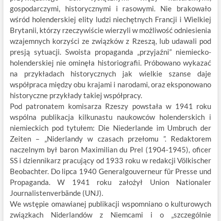
gospodarczymi, historycznymi i rasowymi. Nie brakowało
wśród holenderskiej elity ludzi niechętnych Francji i Wielkiej
Brytanii, którzy rzeczywiście wierzyli w możliwość odniesienia
wzajemnych korzyści ze związków z Rzeszą, lub udawali pod
presją sytuacji. Swoista propaganda „przyjaźni” niemiecko-
holenderskiej nie ominęła historiografii. Próbowano wykazać
na przykładach historycznych jak wielkie szanse daje
współpraca między obu krajami i narodami, oraz eksponowano
historyczne przykłady takiej współpracy.
Pod patronatem komisarza Rzeszy powstała w 1941 roku
wspólna publikacja kilkunastu naukowców holenderskich i
niemieckich pod tytułem: Die Niederlande im Umbruch der
Zeiten – „Niderlandy w czasach przełomu ”. Redaktorem
naczelnym był baron Maximilian du Prel (1904-1945), oficer
SS i dziennikarz pracujący od 1933 roku w redakcji Völkischer
Beobachter. Do lipca 1940 Generalgouverneur für Presse und
Propaganda. W 1941 roku założył Union Nationaler
Journalistenverbände (UNJ).
We wstępie omawianej publikacji wspomniano o kulturowych
związkach Niderlandów z Niemcami i o „szczególnie