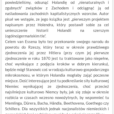
powiedzieliśmy, odsunąć Holandię od „nienaturalnych i
zgubnych” związków z Zachodem i odciągnąć ją od
naśladowania zachodnich kapitalistycznych wzorców. Autor
pisał we wstępie, ze jego książka jest „pierwszym projektem
napisanym przez Holendra, który postawił sobie za cel
umieszczenie historii Holandii na szerszym
(ogólno)germańskim tle”.
Celem van Essena było tez przekonanie swojego narodu do
powrotu do Rzeszy, który teraz w okresie prawdziwego
zjednoczenia jej przez Hitlera (przy czym jej pierwsze
zjednoczenie w roku 1870 jest tu traktowane jako niepełne,
choć wynikające z podjęcia kroków w dobrym kierunku),
będzie mógł Stanowic coś w rodzaju kulturowo-gospodarczego
mikrokosmosu, w którym Holandia mogłaby zająć poczesne
miejsce. Dość interesujące jest tu podkreślanie siły kulturowej
Niemiec wynikającej ze zjednoczenia, choć przecież
najsilniejsze kulturowo Niemcy były, jak się zdaje w okresie
rozbicia w czasach wczesno nowożytnych, by wspomnieć tu
Memlinga, Dürera, Bacha, Händla, Beethovena, Goethego czy
Schillera. Dla wszystkich jednak nacjonalistów niemieckich i