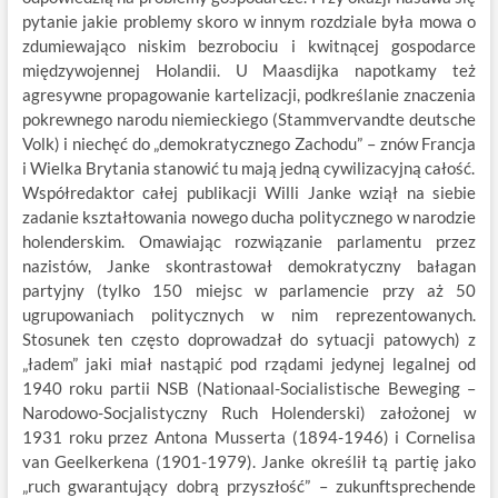
pytanie jakie problemy skoro w innym rozdziale była mowa o
zdumiewająco niskim bezrobociu i kwitnącej gospodarce
międzywojennej Holandii. U Maasdijka napotkamy też
agresywne propagowanie kartelizacji, podkreślanie znaczenia
pokrewnego narodu niemieckiego (Stammvervandte deutsche
Volk) i niechęć do „demokratycznego Zachodu” – znów Francja
i Wielka Brytania stanowić tu mają jedną cywilizacyjną całość.
Współredaktor całej publikacji Willi Janke wziął na siebie
zadanie kształtowania nowego ducha politycznego w narodzie
holenderskim. Omawiając rozwiązanie parlamentu przez
nazistów, Janke skontrastował demokratyczny bałagan
partyjny (tylko 150 miejsc w parlamencie przy aż 50
ugrupowaniach politycznych w nim reprezentowanych.
Stosunek ten często doprowadzał do sytuacji patowych) z
„ładem” jaki miał nastąpić pod rządami jedynej legalnej od
1940 roku partii NSB (Nationaal-Socialistische Beweging –
Narodowo-Socjalistyczny Ruch Holenderski) założonej w
1931 roku przez Antona Musserta (1894-1946) i Cornelisa
van Geelkerkena (1901-1979). Janke określił tą partię jako
„ruch gwarantujący dobrą przyszłość” – zukunftsprechende