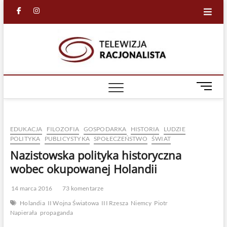
Skip
facebook
in
to
content
Racjona
RACJONALNA
TELEWIZJA
TV
M
e
n
u
EDUKACJA
FILOZOFIA
GOSPODARKA
HISTORIA
LUDZIE
B
POLITYKA
PUBLICYSTYKA
SPOŁECZEŃSTWO
ŚWIAT
u
Nazistowska polityka historyczna
t
t
wobec okupowanej Holandii
o
n
14 marca 2016
73 komentarze
Holandia
II Wojna Światowa
III Rzesza
Niemcy
Piotr
Napierała
propaganda