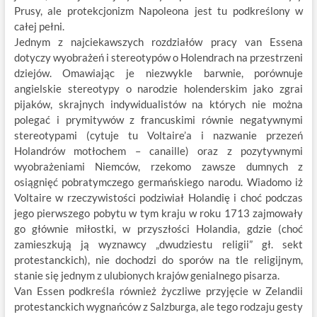
Prusy, ale protekcjonizm Napoleona jest tu podkreślony w
całej pełni.
Jednym z najciekawszych rozdziałów pracy van Essena
dotyczy wyobrażeń i stereotypów o Holendrach na przestrzeni
dziejów. Omawiając je niezwykle barwnie, porównuje
angielskie stereotypy o narodzie holenderskim jako zgrai
pijaków, skrajnych indywidualistów na których nie można
polegać i prymitywów z francuskimi równie negatywnymi
stereotypami (cytuje tu Voltaire’a i nazwanie przezeń
Holandrów motłochem – canaille) oraz z pozytywnymi
wyobrażeniami Niemców, rzekomo zawsze dumnych z
osiągnięć pobratymczego germańskiego narodu. Wiadomo iż
Voltaire w rzeczywistości podziwiał Holandię i choć podczas
jego pierwszego pobytu w tym kraju w roku 1713 zajmowały
go głównie miłostki, w przyszłości Holandia, gdzie (choć
zamieszkują ją wyznawcy „dwudziestu religii” gł. sekt
protestanckich), nie dochodzi do sporów na tle religijnym,
stanie się jednym z ulubionych krajów genialnego pisarza.
Van Essen podkreśla również życzliwe przyjęcie w Zelandii
protestanckich wygnańców z Salzburga, ale tego rodzaju gesty