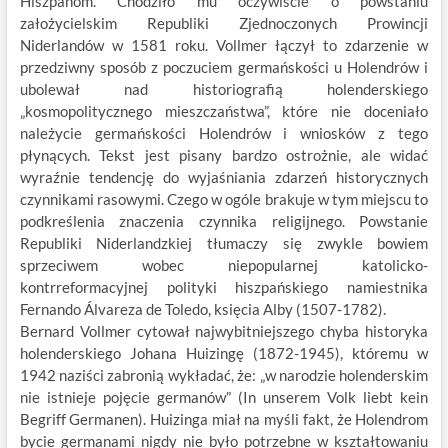
Hiszpanom. Chodziło mu oczywiście o powstaniu
założycielskim Republiki Zjednoczonych Prowincji
Niderlandów w 1581 roku. Vollmer łączył to zdarzenie w
przedziwny sposób z poczuciem germańskości u Holendrów i
ubolewał nad historiografią holenderskiego
„kosmopolitycznego mieszczaństwa”, które nie doceniało
należycie germańskości Holendrów i wniosków z tego
płynących. Tekst jest pisany bardzo ostrożnie, ale widać
wyraźnie tendencję do wyjaśniania zdarzeń historycznych
czynnikami rasowymi. Czego w ogóle brakuje w tym miejscu to
podkreślenia znaczenia czynnika religijnego. Powstanie
Republiki Niderlandzkiej tłumaczy się zwykle bowiem
sprzeciwem wobec niepopularnej katolicko-
kontrreformacyjnej polityki hiszpańskiego namiestnika
Fernando Álvareza de Toledo, księcia Alby (1507-1782).
Bernard Vollmer cytował najwybitniejszego chyba historyka
holenderskiego Johana Huizingę (1872-1945), któremu w
1942 naziści zabronią wykładać, że: „w narodzie holenderskim
nie istnieje pojęcie germanów” (In unserem Volk liebt kein
Begriff Germanen). Huizinga miał na myśli fakt, że Holendrom
bycie germanami nigdy nie było potrzebne w kształtowaniu