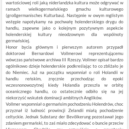
wartościowej roli jaką niderlandzka kultura może odgrywać w
ramach wielkogermańskiego gmachu kulturowego
(großgermanisches Kulturbau). Następnie w owym mglistym
wstępie napotykamy na pochwałę holenderskiego drygu do
handlu, zapewne jako o kolejnym pozytywnym aspekcie
holenderskiej kultury nieodzownym dla wspólnoty
germańskiej.
Honor bycia głównym i pierwszym autorem przypadł
doktorowi Bernardowi Vollmerowi reprezentującemu
wówczas państwowe archiwa III Rzeszy. Vollmer opisał bardzo
ogólnikowo dzieje holenderskie podkreślając to co zbliżało je
do Niemiec. Już na początku wspomniał o roli Holandii w
handlu reńskim, zręcznie przechodząc do epoki
wczesnonowozytnej kiedy Holandia przeszła w orbitę
oceanicznego handlu, co ostatecznie odbiło się na jej
niekorzyść wskutek dominacji ambitnych Anglików.
Vollmer wspomniał o germańsim pochodzeniu Holendrów, choc
przyznał iż ludność prowincji Zelandii miałą pochodzenie
celtyckie. Jednak Substanz der Bevölkerung pozostawał jego
zdaniem germański, to zaś miało zdecydować o buncie przeciw