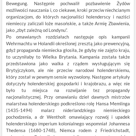
Bewegung. Następnie pochwalił pozbawienie Żydów
możliwości nauczania i, co ciekawe, kroki przeciw niechcianym
organizacjom, do których nacjonaliści holenderscy i naziści
niemieccy zaliczali loże masońskie, a także Armię Zbawienia,
jako „zbyt zależną od Londynu”.
Po omawianych rozdziałach następuje opis kampanii
Wehrmachtu w Holandii określonej zresztą jako prewencyjną,
gdyż propaganda niemiecka głosiła, że gdyby nie zajęto kraju,
to uczyniłaby to Wielka Brytania. Kampania została także
przedstawiona jako walka z rządem wysługującym się
Brytyjczykom, ale nie przeciw narodowi holenderskiemu,
który został w pewnym sensie wyzwolony. Następne artykuły
dotyczyły holenderskiej gospodarki i krajobrazu, a więc nie
było tu miejsca na rozwijanie tez propagandy
nacjonalistycznej. Przy omawianiu dzieł dawnych mistrzów
malarstwa holenderskiego podkreślono rolę Hansa Memlinga
(1435-1494) malarz niderlandzkiego niemieckiego
pochodzenia, a dr Wentholt omawiający rozwój i upadek
holenderskiego imperium kolonialnego wspomniał Johannesa
Thedensa (1680-1748), Niemca rodem z Friedrichstadt,