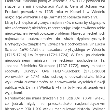
Elektoratu Saksonii pokój w Utrechcie, a w 1717 powrócił na
służbę w armii i dyplomacji Austrii. Genarał Johann von
Pretlack prowadził w 1735 roku w Kassel i w Wiedniu
negocjacje w imieniu Hesji-Darmstadt i cesarza Karola VI.
Listę tych dyplomatycznych najemników można by ciągnąc w
nieskończoność; niektórzy reprezentując kraje chwilowo sobie
nieprzyjazne miewali poważne problemy. Nawet u niechętnych
najmowania cudzoziemców do służb dyplomatycznych
Brytyjczyków znajdziemy Szwajcara z pochodzenia, Sir Luke’a
Schaub (1690-1758), ambasadora brytyjskiego w Wiedniu
(1715-1716) i w Paryżu (1721-1724). W Danii po obaleniu
niepopularnego ministra niemieckiego pochodzenia hr.
Johanna Friedricha Struensee (1737-1772), nowy minister
rodowity Duńczyk Ove H?egh-Guldberg (1731-1808)
wprowadził w 1776 roku ustawę o obywatelstwie, która
wykluczała cudzoziemców ze sprawowania wysokich funkcji
publicznych. Dania i Wielka Brytania były jednak zupełnymi
wyjątkami.
Narodowość nie miała znaczenia dla ludzi XVII i XVIII wieku,
co jednak nigdy nie przeszkadzało nacjonalistycznym
historykom XIX i XX wieku manipulować historią. Vollmer