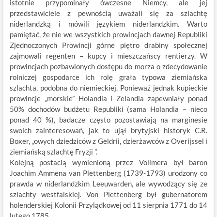
istotnie przypominały ówczesne Niemcy, ale jej
przedstawiciele z pewnością uważali się za szlachtę
niderlandzką i mówili językiem niderlandzkim. Warto
pamiętać, że nie we wszystkich prowincjach dawnej Republiki
Zjednoczonych Prowincji górne piętro drabiny społecznej
zajmowali regenten – kupcy i mieszczańscy rentierzy. W
prowincjach pozbawionych dostępu do morza o zdecydowanie
rolniczej gospodarce ich rolę grała typowa ziemiańska
szlachta, podobna do niemieckiej. Ponieważ jednak kupieckie
prowincje „morskie” Holandia i Zelandia zapewniały ponad
50% dochodów budżetu Republiki (sama Holandia – nieco
ponad 40 %), badacze często pozostawiają na marginesie
swoich zainteresowań, jak to ujął brytyjski historyk C.R.
Boxer, „owych dziedziców z Geldrii, dzierżawców z Overijssel i
ziemiańską szlachtę Fryzji ”.
Kolejną postacią wymienioną przez Vollmera był baron
Joachim Ammena van Plettenberg (1739-1793) urodzony co
prawda w niderlandzkim Leeuwarden, ale wywodzący się ze
szlachty westfalskiej. Von Plettenberg był gubernatorem
holenderskiej Kolonii Przylądkowej od 11 sierpnia 1771 do 14
lutego 1785.