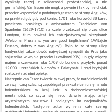
wynikały raczej z solidarności protestanckiej, a nie
germańskiej. Van Essen nie mógł, a pewnie i tak by nie chciał,
przecież wspomnieć o podobnych gestach ze strony Anglików,
na przykład gdy gdy pod koniec 1701 roku korowód 38 karet
poselstwa pruskiego z ambasadorem Ezechielem von
Spanheim (1629-1710) na czele przetaczał się przez ulice
Londynu, tłum powitał ich entuzjastycznymi okrzykami:
„Welcome, Prussians, you are good Englishmen” („Witajcie
Prusacy, dobrzy z was Anglicy”). Było to ze strony ulicy
londyńskiej także dowód najwyższej sympatii do Prus jako
sojusznika w wojnie przeciw Ludwikowi XIV, lub gdy między
majem a czerwcem roku 1709 do Londynu przybyło ponad
12.000 luterańskich Niemców z Palatynatu i rząd brytyjski
roztoczył nad nimi opiekę.
Następnie van Essen twierdzi w swej pracy, że naród niemiecki
ze swą liczną szlachtą zapobiegał przekształceniu się narodu
holenderskiemu w kraj ludzi o drobnomieszczańskiej
mentalności, co czyta się nieco dziwnie znając anty-
arystokratyzm nazistów i podległych im nacjonalistów
holenderskich. Następnie autor wymienia cały szereg
wybitnych Holendrów mających poczesne miejsce w historii,