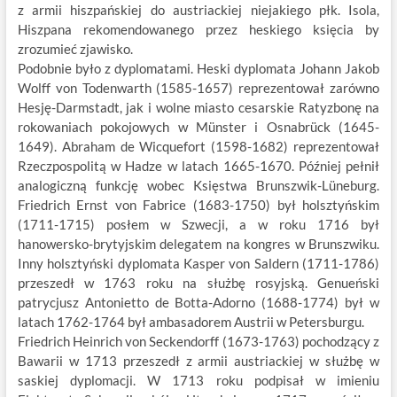
z armii hiszpańskiej do austriackiej niejakiego płk. Isola,
Hiszpana rekomendowanego przez heskiego księcia by
zrozumieć zjawisko.
Podobnie było z dyplomatami. Heski dyplomata Johann Jakob
Wolff von Todenwarth (1585-1657) reprezentował zarówno
Hesję-Darmstadt, jak i wolne miasto cesarskie Ratyzbonę na
rokowaniach pokojowych w Münster i Osnabrück (1645-
1649). Abraham de Wicquefort (1598-1682) reprezentował
Rzeczpospolitą w Hadze w latach 1665-1670. Później pełnił
analogiczną funkcję wobec Księstwa Brunszwik-Lüneburg.
Friedrich Ernst von Fabrice (1683-1750) był holsztyńskim
(1711-1715) posłem w Szwecji, a w roku 1716 był
hanowersko-brytyjskim delegatem na kongres w Brunszwiku.
Inny holsztyński dyplomata Kasper von Saldern (1711-1786)
przeszedł w 1763 roku na służbę rosyjską. Genueński
patrycjusz Antonietto de Botta-Adorno (1688-1774) był w
latach 1762-1764 był ambasadorem Austrii w Petersburgu.
Friedrich Heinrich von Seckendorff (1673-1763) pochodzący z
Bawarii w 1713 przeszedł z armii austriackiej w służbę w
saskiej dyplomacji. W 1713 roku podpisał w imieniu