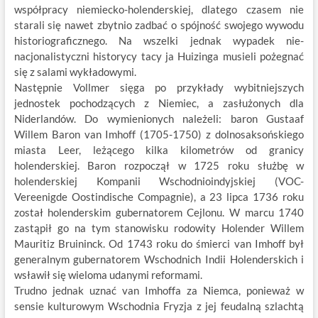
współpracy niemiecko-holenderskiej, dlatego czasem nie
starali się nawet zbytnio zadbać o spójność swojego wywodu
historiograficznego. Na wszelki jednak wypadek nie-
nacjonalistyczni historycy tacy ja Huizinga musieli pożegnać
się z salami wykładowymi.
Następnie Vollmer sięga po przykłady wybitniejszych
jednostek pochodzących z Niemiec, a zasłużonych dla
Niderlandów. Do wymienionych należeli: baron Gustaaf
Willem Baron van Imhoff (1705-1750) z dolnosaksońskiego
miasta Leer, leżącego kilka kilometrów od granicy
holenderskiej. Baron rozpoczął w 1725 roku służbę w
holenderskiej Kompanii Wschodnioindyjskiej (VOC-
Vereenigde Oostindische Compagnie), a 23 lipca 1736 roku
został holenderskim gubernatorem Cejlonu. W marcu 1740
zastąpił go na tym stanowisku rodowity Holender Willem
Mauritiz Bruininck. Od 1743 roku do śmierci van Imhoff był
generalnym gubernatorem Wschodnich Indii Holenderskich i
wsławił się wieloma udanymi reformami.
Trudno jednak uznać van Imhoffa za Niemca, ponieważ w
sensie kulturowym Wschodnia Fryzja z jej feudalną szlachtą