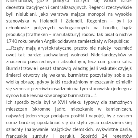
Niderlandów, gdzie polityka toczyła się wokół haseł
decentralizacyjnych i centralizacyjnych. Regenci rzeczywiście
byli nielubiani, jako warstwa mająca monopol na wysokie
stanowiska w Holandii i Zelandii. Regenten – byli to
członkowie potężnych wzbogaconych na handlu, bądź
produkcji (traffieken – manufaktury) rodów. Tak pisał o nich w
1740 roku pewien Anglik od dawna zamieszkały w Republice:
„…Rządy mają arystokratyczne, przeto nie należy rozumieć
owej tak bardzo zachwalanej wolności Niderlandczyków w
znaczeniu powszechnym i absolutnym, lecz cum grano salis.
Burmistrzowie i senat stanowią władzę; jeśli wskutek czyjejś
śmierci otworzy się wakans, burmistrz poczytałby sobie za
wielką obrazę, gdyby jakiś rozdrażniony mieszczanin ośmielił
się szemrać przeciwko osadzeniu na tym stanowisku jednego z
synów lub krewniaków onegoż burmistrza …”.
Ich sposób życia był w XVII wieku typowy dla zamożnych
mieszczan (skromne jadło, mieszkanie w kamienicach,
najwyżej jeden sługa podający posiłki i napoje), by z czasem
coraz bardziej upodabniać się do stylu życia cudzoziemskiej
szlachty (nabywanie majątków ziemskich, wykwintne dania,
francuskie surduty i peruki). Spośród 24 regentów