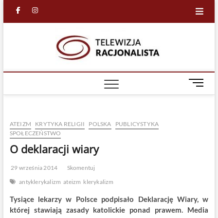
Skip
facebook
in
to
content
Racjona
RACJONALNA
TELEWIZJA
TV
M
e
n
u
ATEIZM
KRYTYKA RELIGII
POLSKA
PUBLICYSTYKA
B
SPOŁECZEŃSTWO
u
O deklaracji wiary
t
t
o
29 września 2014
Skomentuj
n
antyklerykalizm
ateizm
klerykalizm
Tysiące lekarzy w Polsce podpisało Deklarację Wiary, w
której stawiają zasady katolickie ponad prawem. Media