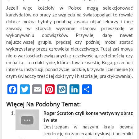
Jeżeli więc kościoły w Polsce mogą selekcjonować
kandydatów do pracy ze względu na światopogląd, to równie
dobrze można byłoby podobną zasadą objąć lekarzy i inne
zawody, w których wyznanie stanowi przeszkodę w
wykonywaniu obowiązków. Przywilej dany nawet
najuczciwszej grupie, prędzej czy później może zostać
wykorzystany przez człowieka nieuczciwego. Tutaj zaś mowa
nie o wartościach związanych z uczciwością, rzetelnością czy
empatią – a o doktrynie, która stawia kwestię Boga, grzechu i
interesu instytucji, ponad życie ludzkie, krzywdę i cierpienie (o
czym świadczy treść tej doktryny i historia jej praktykowania).
F
T
E
Pi
W
Li
S
ac
w
m
nt
y
n
h
Więcej Na Podobny Temat:
e
itt
ail
er
k
k
ar
Roger Scruton czyli konserwatywny obraz
b
er
es
o
e
e
świata
o
t
p
dI
Dostrzegam w naszym kraju pewną
tendencję do zamierania dyskusji i polemiki
o
n