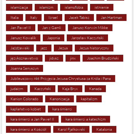
islamizacja
islamizm
islamofobia
istnienie
Italia
Italy
Izrael
Jacek Tabisz
Jan Hartman
Jan Paweł II
Jan z Gamli
Janusz Korwin Mikke
Janusz Kowalik
Japonia
Jarosław Kaczyński
Jażdżewski
jazz
Jezus
Jezus historyczny
językoznawstwo
jidysz
jinx
Joachim Brudziński
Joanna Senyszyn
Jubileuszowy Akt Przyjęcia Jezusa Chrystusa za Króla i Pana
judaizm
Kaczyński
Kaja Bryx
Kanada
Kanion Colorado
Kanonizacja
kapitalizm
kapłaństwo kobiet
kara śmierci
kara śmierci a Jan Paweł II
kara śmierci a katechizm
kara śmierci a Kościół
Karol Fjałkowski
Katalonia