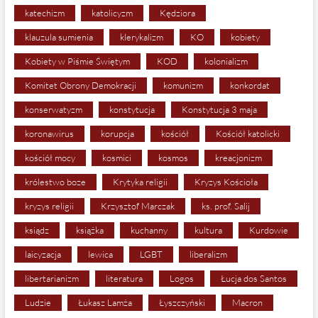
katechizm
katolicyzm
Kędziora
klauzula sumienia
klerykalizm
KO
kobiety
Kobiety w Piśmie Świętym
KOD
kolonializm
Komitet Obrony Demokracji
komunizm
konkordat
konserwatyzm
konstytucja
Konstytucja 3 maja
koronawirus
korupcja
kościół
Kościół katolicki
kościół mocy
kosmici
kosmos
kreacjonizm
królestwo boze
Krytyka religii
Kryzys Kościoła
kryzys religii
Krzysztof Marczak
ks. prof. Salij
ksiądz
książka
kuchanny
kultura
Kurdowie
laicyzacja
lewica
LGBT
liberalizm
libertarianizm
literatura
Logos
Łucja dos Santos
Ludzie
Łukasz Lamża
Łyszczyński
Macron