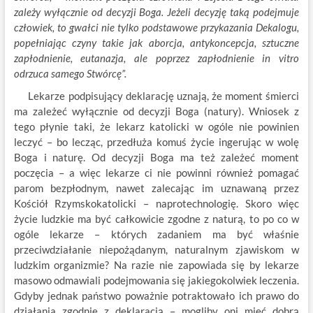
zależy wyłącznie od decyzji Boga. Jeżeli decyzję taką podejmuje
człowiek, to gwałci nie tylko podstawowe przykazania Dekalogu,
popełniając czyny takie jak aborcja, antykoncepcja, sztuczne
zapłodnienie, eutanazja, ale poprzez zapłodnienie in vitro
odrzuca samego Stwórcę
”.
Lekarze podpisujący deklarację uznają, że moment śmierci
ma zależeć wyłącznie od decyzji Boga (natury). Wniosek z
tego płynie taki, że lekarz katolicki w ogóle nie powinien
leczyć – bo lecząc, przedłuża komuś życie ingerując w wolę
Boga i naturę. Od decyzji Boga ma też zależeć moment
poczęcia – a więc lekarze ci nie powinni również pomagać
parom bezpłodnym, nawet zalecając im uznawaną przez
Kościół Rzymskokatolicki – naprotechnologię. Skoro więc
życie ludzkie ma być całkowicie zgodne z naturą, to po co w
ogóle lekarze – których zadaniem ma być właśnie
przeciwdziałanie niepożądanym, naturalnym zjawiskom w
ludzkim organizmie? Na razie nie zapowiada się by lekarze
masowo odmawiali podejmowania się jakiegokolwiek leczenia.
Gdyby jednak państwo poważnie potraktowało ich prawo do
działania zgodnie z deklaracją – mogliby oni mieć dobrą