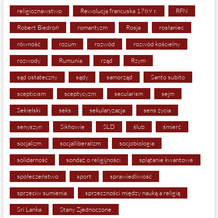
religioznawstwo
Rewolucja francuska 1789 r.
RFN
Robert Biedroń
romantyzm
Rosja
rosłaniec
równość
rozum
rozwód
rozwód kościelny
rozwody
Rumunia
rząd
Rzym
sąd ostateczny
sądy
samorząd
Santo subito
scepticism
sceptycyzm
secularism
sejm
Sekielski
seks
sekularyzacja
sens życia
senyszyn
Sikhowie
SLD
ślub
śmierć
socjalizm
socjalliberalizm
socjobiologia
solidarność
sondaż o religijności
splątanie kwantowe
społeczeństwo
sport
sprawiedliwość
sprzeciw sumienia
sprzeczności między nauką a religią
Sri Lanka
Stany Zjednoczone