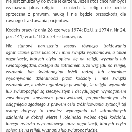
nie jest zmuszany do bycia lekarzem. Jeżeli ktoś chce nim być i
wyznawać jakąś religię – to niech ta religia nie będzie
sprzeczna z prawem, nauką i nie będzie przeszkodą dla
równego traktowania pacjentów.
Kodeks pracy (z dnia 26 czerwca 1974; Dz.U. z 1974 r. Nr 24,
poz. 141) w art. 18 3b, § 4 – stanowi, że:
Nie stanowi naruszenia zasady równego traktowania
ograniczanie przez kościoły i inne związki wyznaniowe, a także
organizacje, których etyka opiera się na religii, wyznaniu lub
światopoglądzie, dostępu do zatrudnienia, ze względu na religię,
wyznanie lub światopogląd jeżeli rodzaj lub charakter
wykonywania działalności przez kościoły i inne związki
wyznaniowe, a także organizacje powoduje, że religia, wyznanie
lub światopogląd są rzeczywistym i decydującym wymaganiem
zawodowym stawianym pracownikowi, proporcjonalnym do
osiągnięcia zgodnego z prawem celu zróżnicowania sytuacji tej
osoby; dotyczy to również wymagania od zatrudnionych
działania w dobrej wierze i lojalności wobec etyki kościoła,
innego związku wyznaniowego oraz organizacji, których etyka
opiera się na religii, wyznaniu lub światopoglądzie.