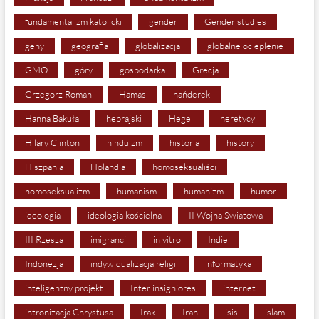
fundamentalizm katolicki
gender
Gender studies
geny
geografia
globalizacja
globalne ocieplenie
GMO
góry
gospodarka
Grecja
Grzegorz Roman
Hamas
hańderek
Hanna Bakuła
hebrajski
Hegel
heretycy
Hilary Clinton
hinduizm
historia
history
Hiszpania
Holandia
homoseksualiści
homoseksualizm
humanism
humanizm
humor
ideologia
ideologia kościelna
II Wojna Światowa
III Rzesza
imigranci
in vitro
Indie
Indonezja
indywidualizacja religii
informatyka
inteligentny projekt
Inter insigniores
internet
intronizacja Chrystusa
Irak
Iran
isis
islam