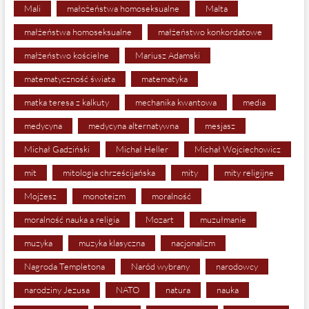
Mali
małożeństwa homoseksualne
Malta
małżeństwa homoseksualne
małżeństwo konkordatowe
małżeństwo kościelne
Mariusz Adamski
matematyczność świata
matematyka
matka teresa z kalkuty
mechanika kwantowa
media
medycyna
medycyna alternatywna
mesjasz
Michał Gadziński
Michał Heller
Michał Wojciechowicz
mit
mitologia chrześcijańska
mity
mity religijne
Mojżesz
monoteizm
moralność
moralność nauka a religia
Mozart
muzułmanie
muzyka
muzyka klasyczna
nacjonalizm
Nagroda Templetona
Naród wybrany
narodowcy
narodziny Jezusa
NATO
natura
nauka