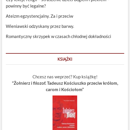
powinny być legalne?
Ateizm egzystencjalny. Za i przeciw
Wieniawski odzyskany przez barwy.
Romantyczny skrzypek w czasach chłodnej dokładności
KSIĄŻKI
Chcesz nas weprzeć? Kup książkę!
"Żołnierz i filozof. Tadeusz Kościuszko przeciw królom,
carom i Kościołom”