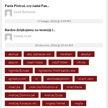
Panie Piotruś, czy nadal Pan...
Jacek Bartosiak
17 lutego, 2026 @ 3:49 PM
Bardzo dziękujemy za recenzję i...
Izabela Grad
20 stycznia, 2026 @ 10:42 AM
aborcja
abp Jędraszewski
Abraham
absolut
absurd
Adam Nobis
Adolf Hitler
Afryka
Agenda Europe
Agnieszko Wołk-Łaniewska
agnostycyzm
AI
akomodacjonizm
Alvert Jann
Ameryka
Ameryka Południowa
Amerykanie
Andrzej Dominiczak
Andrzej Duda
Andrzej Koraszewski
Angela Merkel
Anglia