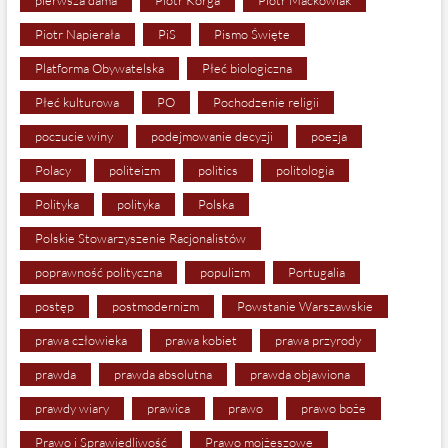
Piotr Napierała
PiS
Pismo Święte
Platforma Obywatelska
Płeć biologiczna
Płeć kulturowa
PO
Pochodzenie religii
poczucie winy
podejmowanie decyzji
poezja
Polacy
politeizm
politics
politologia
Polityka
polityka
Polska
Polskie Stowarzyszenie Racjonalistów
poprawność polityczna
populizm
Portugalia
postęp
postmodernizm
Powstanie Warszawskie
prawa człowieka
prawa kobiet
prawa przyrody
prawda
prawda absolutna
prawda objawiona
prawdy wiary
prawica
prawo
prawo boże
Prawo i Sprawiedliwość
Prawo mojżeszowe