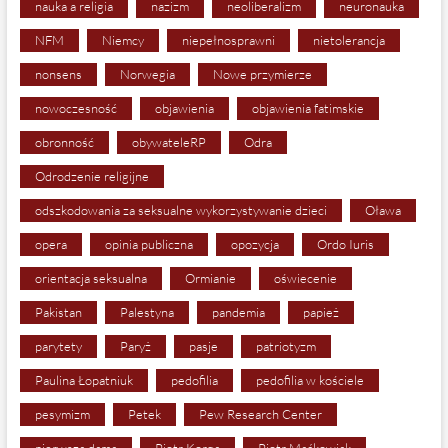
nauka a religia
nazizm
neoliberalizm
neuronauka
NFM
Niemcy
niepełnosprawni
nietolerancja
nonsens
Norwegia
Nowe przymierze
nowoczesność
objawienia
objawienia fatimskie
obronność
obywateleRP
Odra
Odrodzenie religijne
odszkodowania za seksualne wykorzystywanie dzieci
Oława
opera
opinia publiczna
opozycja
Ordo Iuris
orientacja seksualna
Ormianie
oświecenie
Pakistan
Palestyna
pandemia
papież
parytety
Paryż
pasje
patriotyzm
Paulina Łopatniuk
pedofilia
pedofilia w kościele
pesymizm
Petek
Pew Research Center
pierwsza dama
Piotr Korga
Piotr Maćkowiak