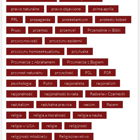
prawo naturalne
prawo objawione
prima aprilis
PRL
propaganda
protestantyzm
protesty kobiet
Prusy
przemoc
przemysł
Przenośnie w Biblii
przyczynowość
przyczyny epidemii
przyczyny homoseksualizmu
przyłuska
Przymierze z Abrahamem
Przymierze z Bogiem
przyrost naturalny
przyszłość
PSL
PSR
psychologia
Putin
racjonalista
racjonalizm
racjonalność
racjonalność świata
Radosław Czarnecki
radykalizm
radykalna prawica
rasizm
Razem
religia
religia a moralność
religia a nauka
religia w USA
religie
religijność
religijność młodzieży
Religioznawstwo