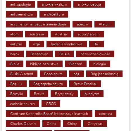
antropologia
antyklerykalizm
antykoncepcja
antysemityzm
architektura
argumenty na rzecz istnienia Boga
ateizm
Ateizm
atom
Australia
Austria
autorytaryzm
autyzm
Azja
badania sondażowe
Bali
barok
Beethoven
Belgia
bezwyznaniowość
Biblia
biblijne oszustwa
Biedroń
biologia
Bliski Wschód
Bobolanum
bóg
Bóg jest miłością
Bóg luk
Bóg zapchajdziura
Brave Festival
Brazylia
Brexit
Brytyjczycy
buddyzm
catholic church
CBOS
Centrum Kopernika Badań Interdyscyplinarnych
cenzura
Charles Darwin
China
Chiny
Chrystus