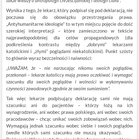
także wiedzy o antropologii chrześcijańskiej i teologii ciała
”.
Wynika z tego, że lekarz, który podpisał się pod deklaracją, nie
poczuwa się do obowiązku przestrzegania prawa.
„Antyhumanitarne ideologie” to w tym miejscu pojęcie do dość
szerokiej interpretacji – które zamieszczono w tekście
najprawdopodobniej dla celów propagandowych (dla
podkreślenia kontrastu między „dobrymi” lekarzami
katolickimi i „złymi” poglądami niekatolickimi). Punkt szósty
to głównie wyraz bezczelności i naiwności:
„
UWAŻAM, że – nie narzucając nikomu swoich poglądów,
przekonań – lekarze katoliccy mają prawo oczekiwać i wymagać
szacunku dla swoich poglądów i wolności w wykonywaniu
czynności zawodowych zgodnie ze swoim sumieniem
”.
Tak więc lekarze podpisujący deklarację sami nie mają
szacunku: ani do pacjentów – którzy łożą na ich
wynagrodzenie, ani wobec prawa polskiego, ani wobec swoich
pracodawców – chcąc unikać swoich zobowiązań wobec nich.
Wymagają jednak szacunku wobec siebie i swoich poglądów
(wedle których sami szacunku nie muszą okazywać).