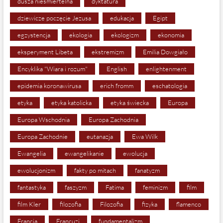
dusza nieśmiertelna
dyktatura
dziewicze poczęcie Jezusa
edukacja
Egipt
egzystencja
ekologia
ekologizm
ekonomia
eksperyment Libeta
ekstremizm
Emilia Dowgiało
Encyklika "Wiara i rozum"
English
enlightenment
epidemia koronawirusa
erich fromm
eschatologia
etyka
etyka katolicka
etyka świecka
Europa
Europa Wschodnia
Europa Zachodnia
Europa Zachodnie
eutanazja
Ewa Wilk
Ewangelia
ewangelikanie
ewolucja
ewolucjonizm
fakty po mitach
fanatyzm
fantastyka
faszyzm
Fatima
feminizm
film
film Kler
filozofia
Filozofia
fizyka
flamenco
Francja
Francuzi
fundamentalizm