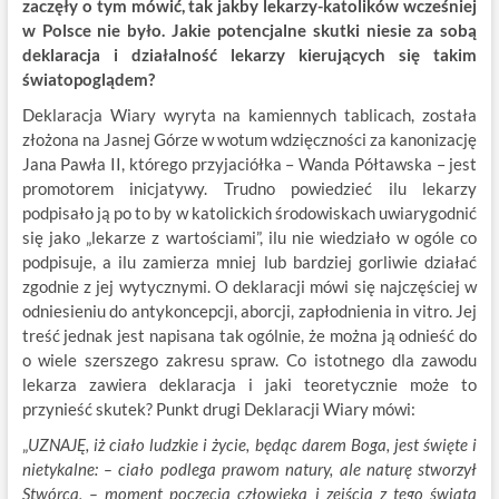
zaczęły o tym mówić, tak jakby lekarzy-katolików wcześniej
w Polsce nie było. Jakie potencjalne skutki niesie za sobą
deklaracja i działalność lekarzy kierujących się takim
światopoglądem?
Deklaracja Wiary wyryta na kamiennych tablicach, została
złożona na Jasnej Górze w wotum wdzięczności za kanonizację
Jana Pawła II, którego przyjaciółka – Wanda Półtawska – jest
promotorem inicjatywy. Trudno powiedzieć ilu lekarzy
podpisało ją po to by w katolickich środowiskach uwiarygodnić
się jako „lekarze z wartościami”, ilu nie wiedziało w ogóle co
podpisuje, a ilu zamierza mniej lub bardziej gorliwie działać
zgodnie z jej wytycznymi. O deklaracji mówi się najczęściej w
odniesieniu do antykoncepcji, aborcji, zapłodnienia in vitro. Jej
treść jednak jest napisana tak ogólnie, że można ją odnieść do
o wiele szerszego zakresu spraw. Co istotnego dla zawodu
lekarza zawiera deklaracja i jaki teoretycznie może to
przynieść skutek? Punkt drugi Deklaracji Wiary mówi:
„
UZNAJĘ, iż ciało ludzkie i życie, będąc darem Boga, jest święte i
nietykalne:
– ciało podlega prawom natury, ale naturę stworzył
Stwórca,
– moment poczęcia człowieka i zejścia z tego świata