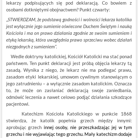
lekarzy podpisujących się pod deklaracją. Co bowiem z
osobami dotkniętymi obojnactwem? Punkt czwarty:
„
STWIERDZAM, że podstawą godności i wolności lekarza katolika
jest wyłącznie jego sumienie oświecone Duchem Świętym i nauką
Kościoła i ma on prawo działania zgodnie ze swoim sumieniem i
etyką lekarską, która uwzględnia prawo sprzeciwu wobec działań
niezgodnych z sumieniem
”.
Wedle doktryny katolickiej, Kościół Katolicki ma stać ponad
państwem. Ten punkt deklaracji jest próbą objęcia lekarzy tą
zasadą. Wynika z niego, że lekarz nie ma podlegać prawu,
zasadom etyki lekarskiej, umowom cywilnym stanowiącym o
jego zatrudnieniu – a wyłącznie zasadom katolickim. Oznacza
to, że może on zasłaniać deklaracją swoje zaniedbania,
odmówić leczenia a nawet celowo podjąć działania szkodzące
pacjentowi.
Katechizm Kościoła Katolickiego w punkcie 1868
stwierdza, że katolik popełnia grzech między innymi:
aprobując grzech
innej osoby, nie przeszkadzając jej w tym
grzechu i nie wyjawiając tego grzechu. Mały katechizm dodaje