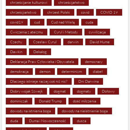
chrześcijanie kulturowi
chrześcijaństwo
chrześcjiaństwo
chrzest Polski
covid
COVID 19
covid19
cud
Cud nad Wisłą
cuda
Ćwiczenia z ateizmu
Cyryl i Metody
cywilizacja
Czechy
Czesław Cyrul
darwin
David Hume
Dawkin
Dekalog
Deklaracja Praw Człowieka i Obywatela
democracy
demokracja
demon
determinizm
diabeł
Dlaczego istnieje raczej coś niż nic?
Dni Darwina
Dobry wojak Szwejk
dogmat
dogmaty
Dołowy
dominiczak
Donald Trump
dość milczenia
dowody na istnienia boga
dowody na nieistnienie boga
duda
Duma i Nowoczesność
dusza