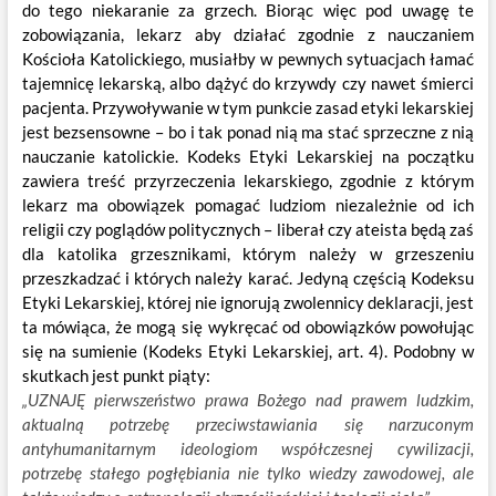
do tego niekaranie za grzech. Biorąc więc pod uwagę te
zobowiązania, lekarz aby działać zgodnie z nauczaniem
Kościoła Katolickiego, musiałby w pewnych sytuacjach łamać
tajemnicę lekarską, albo dążyć do krzywdy czy nawet śmierci
pacjenta. Przywoływanie w tym punkcie zasad etyki lekarskiej
jest bezsensowne – bo i tak ponad nią ma stać sprzeczne z nią
nauczanie katolickie. Kodeks Etyki Lekarskiej na początku
zawiera treść przyrzeczenia lekarskiego, zgodnie z którym
lekarz ma obowiązek pomagać ludziom niezależnie od ich
religii czy poglądów politycznych – liberał czy ateista będą zaś
dla katolika grzesznikami, którym należy w grzeszeniu
przeszkadzać i których należy karać. Jedyną częścią Kodeksu
Etyki Lekarskiej, której nie ignorują zwolennicy deklaracji, jest
ta mówiąca, że mogą się wykręcać od obowiązków powołując
się na sumienie (Kodeks Etyki Lekarskiej, art. 4). Podobny w
skutkach jest punkt piąty:
„
UZNAJĘ pierwszeństwo prawa Bożego nad prawem ludzkim,
aktualną potrzebę przeciwstawiania się narzuconym
antyhumanitarnym ideologiom współczesnej cywilizacji,
potrzebę stałego pogłębiania nie tylko wiedzy zawodowej, ale