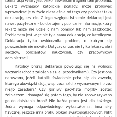
Deklaracja Wiary jest tylko niewielkim fragmentem problemu.
Lekarz wyznający katolickie poglądy, może próbować
wprowadzać je w życie niezależnie od tego czy podpisał taką
deklarację, czy nie. Z tego względu istnienie deklaracji jest
nawet pożyteczne – bo dostajemy publicznie informację, który
lekarz może nie udzielić nam pomocy lub nam zaszkodzić.
Problemem jest więc nie tyle sama deklaracja, co katolicyzm.
Deklaracja tylko uwidoczniła problem, o którym się
powszechnie nie mówiło. Dotyczy on zaś nie tylko lekarzy, ale i
sędziów, policjantów, nauczycieli, czy pracowników
administracji.
Katolicy bronią deklaracji powołując się na wolność
wyznania (choć z założenia są jej przeciwnikami). Czy jest ona
naruszana, jeżeli katolik świadomie pcha się do zawodu,
którego obowiązki stoją w sprzeczności z wyznawanymi przez
niego zasadami? Czy gorliwy pacyfista mógłby zostać
żołnierzem i domagać się potem tego, by nie zobowiązywano
go do dotykania broni? Nie każda praca jest dla każdego.
Jedna wymaga odpowiedniego wykształcenia, inna siły
fizycznej, jeszcze inna braku blokad światopoglądowych. Nikt