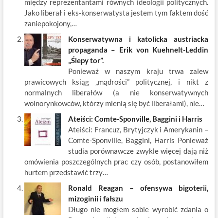
między reprezentantami równych ideologii politycznych.
k
Jako liberał i eks-konserwatysta jestem tym faktem dość
zaniepokojony,…
Konserwatywna i katolicka austriacka
propaganda – Erik von Kuehnelt-Leddin
„Ślepy tor”.
Ponieważ w naszym kraju trwa zalew
prawicowych ksiąg „mądrości” politycznej, i nikt z
normalnych liberałów (a nie konserwatywnych
wolnorynkowców, którzy mienią się być liberałami), nie…
Ateiści: Comte-Sponville, Baggini i Harris
Ateiści: Francuz, Brytyjczyk i Amerykanin –
Comte-Sponville, Baggini, Harris Ponieważ
studia porównawcze zwykle więcej dają niż
omówienia poszczególnych prac czy osób, postanowiłem
hurtem przedstawić trzy…
Ronald Reagan – ofensywa bigoterii,
mizoginii i fałszu
Długo nie mogłem sobie wyrobić zdania o