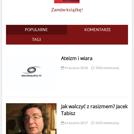
Zamów książkę!
POPULARNE
KOMENTARZE
TAGI
Ateizm i wiara
9 stycznia 2018
358 komentarzy
Jak walczyć z rasizmem? Jacek
Tabisz
6 stycznia 2017
319 komentarzy