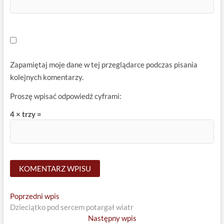
Zapamiętaj moje dane w tej przeglądarce podczas pisania
kolejnych komentarzy.
Proszę wpisać odpowiedź cyframi:
4 × trzy =
Nawigacja
Previous
Poprzedni wpis
post:
Dzieciątko pod sercem potargał wiatr
wpisu
Next
Następny wpis