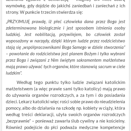
wymówkę, gdy dojdzie do jakichś zaniedbań i zaniechań z ich
strony. W punkcie trzecim stwierdza się:
„
PRZYJMUJĘ prawdę, iż płeć człowieka dana przez Boga jest
zdeterminowana biologicznie i jest sposobem istnienia osoby
ludzkiej. Jest nobilitacją, przywilejem, bo człowiek został
wyposażony w narządy, dzięki którym ludzie przez rodzicielstwo
stają się „współpracownikami Boga Samego w dziele stworzenia”
– powołanie do rodzicielstwa jest planem Bożym i tylko wybrani
przez Boga i związani z Nim świętym sakramentem małżeństwa
mają prawo używać tych organów, które stanowią sacrum w ciele
ludzkim
”.
Według tego punktu tylko ludzie związani katolickim
małżeństwem (a więc prawie sami tylko katolicy) mają prawo
do używania organów rozrodczych, a za tym i do posiadania
dzieci. Lekarz katolicki więc rości sobie prawo do nieudzielenia
pomocy, albo do działania na szkodę np. kobiety w ciąży, która
według treści deklaracji, użyła swoich organów rozrodczych
„bezprawnie” – ponieważ zawarła ślub cywilny a nie kościelny.
Również podejście do płci podważa medyczne kompetencje