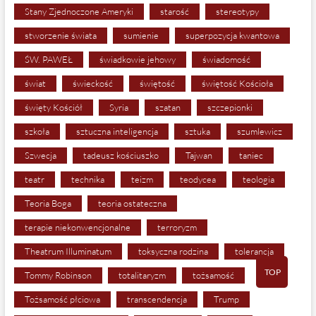
Stany Zjednoczone Ameryki
starość
stereotypy
stworzenie świata
sumienie
superpozycja kwantowa
ŚW. PAWEŁ
świadkowie jehowy
świadomość
świat
świeckość
świętość
świętość Kościoła
święty Kościół
Syria
szatan
szczepionki
szkoła
sztuczna inteligencja
sztuka
szumlewicz
Szwecja
tadeusz kościuszko
Tajwan
taniec
teatr
technika
teizm
teodycea
teologia
Teoria Boga
teoria ostateczna
terapie niekonwencjonalne
terroryzm
Theatrum Illuminatum
toksyczna rodzina
tolerancja
TOP
Tommy Robinson
totalitaryzm
tożsamość
Tożsamość płciowa
transcendencja
Trump