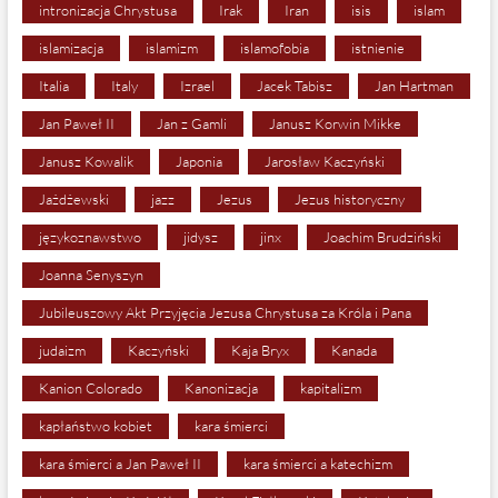
intronizacja Chrystusa
Irak
Iran
isis
islam
islamizacja
islamizm
islamofobia
istnienie
Italia
Italy
Izrael
Jacek Tabisz
Jan Hartman
Jan Paweł II
Jan z Gamli
Janusz Korwin Mikke
Janusz Kowalik
Japonia
Jarosław Kaczyński
Jażdżewski
jazz
Jezus
Jezus historyczny
językoznawstwo
jidysz
jinx
Joachim Brudziński
Joanna Senyszyn
Jubileuszowy Akt Przyjęcia Jezusa Chrystusa za Króla i Pana
judaizm
Kaczyński
Kaja Bryx
Kanada
Kanion Colorado
Kanonizacja
kapitalizm
kapłaństwo kobiet
kara śmierci
kara śmierci a Jan Paweł II
kara śmierci a katechizm