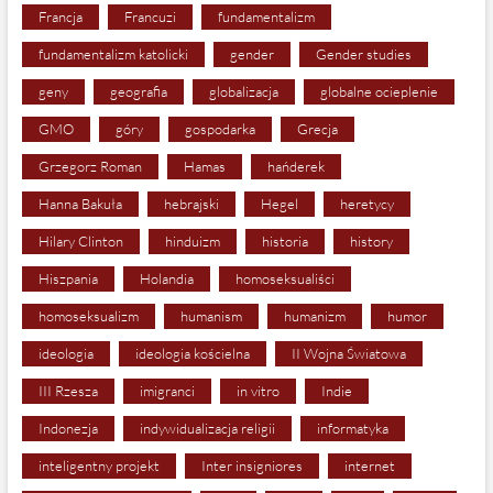
Francja
Francuzi
fundamentalizm
fundamentalizm katolicki
gender
Gender studies
geny
geografia
globalizacja
globalne ocieplenie
GMO
góry
gospodarka
Grecja
Grzegorz Roman
Hamas
hańderek
Hanna Bakuła
hebrajski
Hegel
heretycy
Hilary Clinton
hinduizm
historia
history
Hiszpania
Holandia
homoseksualiści
homoseksualizm
humanism
humanizm
humor
ideologia
ideologia kościelna
II Wojna Światowa
III Rzesza
imigranci
in vitro
Indie
Indonezja
indywidualizacja religii
informatyka
inteligentny projekt
Inter insigniores
internet