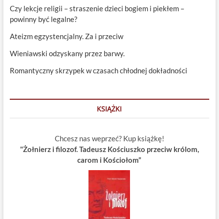
Czy lekcje religii – straszenie dzieci bogiem i piekłem –
powinny być legalne?
Ateizm egzystencjalny. Za i przeciw
Wieniawski odzyskany przez barwy.
Romantyczny skrzypek w czasach chłodnej dokładności
KSIĄŻKI
Chcesz nas weprzeć? Kup książkę!
"Żołnierz i filozof. Tadeusz Kościuszko przeciw królom,
carom i Kościołom”