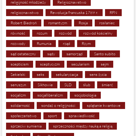
religijność młodzieży
Religioznawstwo
religioznawstwo
Rewolucja francuska 1789 r.
RFN
Robert Biedroń
romantyzm
Rosja
rosłaniec
równość
rozum
rozwód
rozwód kościelny
rozwody
Rumunia
rząd
Rzym
sąd ostateczny
sądy
samorząd
Santo subito
scepticism
sceptycyzm
secularism
sejm
Sekielski
seks
sekularyzacja
sens życia
senyszyn
Sikhowie
SLD
ślub
śmierć
socjalizm
socjalliberalizm
socjobiologia
solidarność
sondaż o religijności
splątanie kwantowe
społeczeństwo
sport
sprawiedliwość
sprzeciw sumienia
sprzeczności między nauką a religią