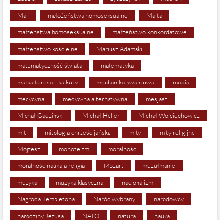
Mali
małożeństwa homoseksualne
Malta
małżeństwa homoseksualne
małżeństwo konkordatowe
małżeństwo kościelne
Mariusz Adamski
matematyczność świata
matematyka
matka teresa z kalkuty
mechanika kwantowa
media
medycyna
medycyna alternatywna
mesjasz
Michał Gadziński
Michał Heller
Michał Wojciechowicz
mit
mitologia chrześcijańska
mity
mity religijne
Mojżesz
monoteizm
moralność
moralność nauka a religia
Mozart
muzułmanie
muzyka
muzyka klasyczna
nacjonalizm
Nagroda Templetona
Naród wybrany
narodowcy
narodziny Jezusa
NATO
natura
nauka