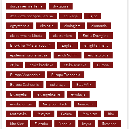
dusza nieśmiertelna
dyktatura
dziewicze poczęcie Jezusa
edukacja
Egipt
egzystencja
ekologia
ekologizm
ekonomia
eksperyment Libeta
ekstremizm
Emilia Dowgiało
Encyklika "Wiara i rozum"
English
enlightenment
epidemia koronawirusa
erich fromm
eschatologia
etyka
etyka katolicka
etyka świecka
Europa
Europa Wschodnia
Europa Zachodnia
Europa Zachodnie
eutanazja
Ewa Wilk
Ewangelia
ewangelikanie
ewolucja
ewolucjonizm
fakty po mitach
fanatyzm
fantastyka
faszyzm
Fatima
feminizm
film
film Kler
Filozofia
filozofia
fizyka
flamenco