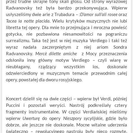
przez trudne skrajne tony skali głosu. Od strony wyrazowej
Radvanovsky też była bardzo przekonywująca. Wpierw
usłyszeliśmy dwie arie z Trubadura – :
D’amor sull'ali rosee
oraz
Tacea la notte placida
. Wielu krytyków muzycznych nie lubi
libretta tej opery. Dla mnie to przejmująca i mroczna powieść
gotycka, nie pozbawiona niesamowitości na pograniczu
surrealizmu. Taka też jest w niej muzyka Verdiego i taki też
wyraz nadała zaczerpniętym z niej ariom Sondra
Radvanovsky.
Mercè dilette amiche
z Mocy przeznaczenia
odsłoniła inny główny motyw Verdiego – czyli wiarę w
nieubłagany, rządzący wszystkim los, doskonale
odzwierciedlony w muzycznym temacie przewodnim całej
opery, powstałej dla dworu rosyjskiego.
Koncert dzielił się na dwie części – wpierw był Verdi, później
Puccini i pozostali weryści. Nastrój podkreślały cztery
fragmenty instrumentalne. W części Verdiańskiej mieliśmy
wpierw
Uwerturę
do opery
Nieszpory sycylijskie
, gdzie było
dobrze, ale jeszcze nie doskonale. Mocne witalne uderzenia
świąteczno – rewolucyjnego nastroju były nieco rozmyte.