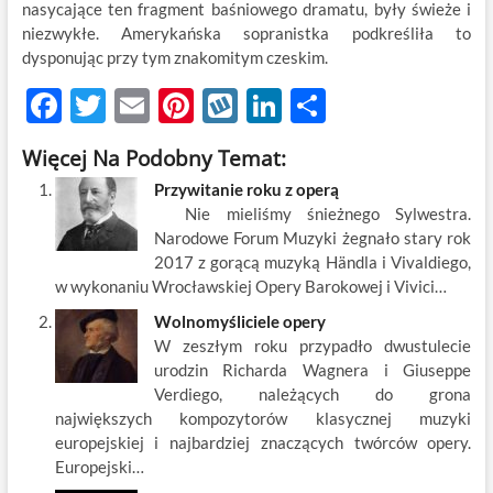
nasycające ten fragment baśniowego dramatu, były świeże i
niezwykłe. Amerykańska sopranistka podkreśliła to
dysponując przy tym znakomitym czeskim.
F
T
E
Pi
W
Li
S
ac
w
m
nt
y
n
h
Więcej Na Podobny Temat:
e
itt
ail
er
k
k
ar
Przywitanie roku z operą
b
er
es
o
e
e
Nie mieliśmy śnieżnego Sylwestra.
o
t
p
dI
Narodowe Forum Muzyki żegnało stary rok
2017 z gorącą muzyką Händla i Vivaldiego,
o
n
w wykonaniu Wrocławskiej Opery Barokowej i Vivici…
k
Wolnomyśliciele opery
W zeszłym roku przypadło dwustulecie
urodzin Richarda Wagnera i Giuseppe
Verdiego, należących do grona
największych kompozytorów klasycznej muzyki
europejskiej i najbardziej znaczących twórców opery.
Europejski…