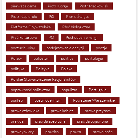
pierwsza dama
Piotr Korga
Piotr Maćkowiak
Piotr Napierała
PiS
Pismo Święte
Platforma Obywatelska
Płeć biologiczna
Płeć kulturowa
PO
Pochodzenie religii
poczucie winy
podejmowanie decyzji
poezja
Polacy
politeizm
politics
politologia
polityka
Polityka
Polska
Polskie Stowarzyszenie Racjonalistów
poprawność polityczna
populizm
Portugalia
postęp
postmodernizm
Powstanie Warszawskie
prawa człowieka
prawa kobiet
prawa przyrody
prawda
prawda absolutna
prawda objawiona
prawdy wiary
prawica
prawo
prawo boże