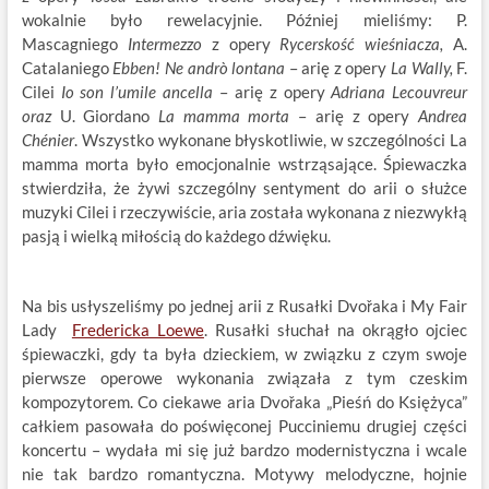
wokalnie było rewelacyjnie. Później mieliśmy: P.
Mascagniego
Intermezzo
z opery
Rycerskość wieśniacza,
A.
Catalaniego
Ebben! Ne andrò lontana
– arię z opery
La Wally,
F.
Cilei
Io son l’umile ancella
– arię z opery
Adriana Lecouvreur
oraz
U. Giordano
La mamma morta
– arię z opery
Andrea
Chénier
. Wszystko wykonane błyskotliwie, w szczególności La
mamma morta było emocjonalnie wstrząsające. Śpiewaczka
stwierdziła, że żywi szczególny sentyment do arii o służce
muzyki Cilei i rzeczywiście, aria została wykonana z niezwykłą
pasją i wielką miłością do każdego dźwięku.
Na bis usłyszeliśmy po jednej arii z Rusałki Dvořaka i My Fair
Lady
Fredericka Loewe
. Rusałki słuchał na okrągło ojciec
śpiewaczki, gdy ta była dzieckiem, w związku z czym swoje
pierwsze operowe wykonania związała z tym czeskim
kompozytorem. Co ciekawe aria Dvořaka „Pieśń do Księżyca”
całkiem pasowała do poświęconej Pucciniemu drugiej części
koncertu – wydała mi się już bardzo modernistyczna i wcale
nie tak bardzo romantyczna. Motywy melodyczne, hojnie