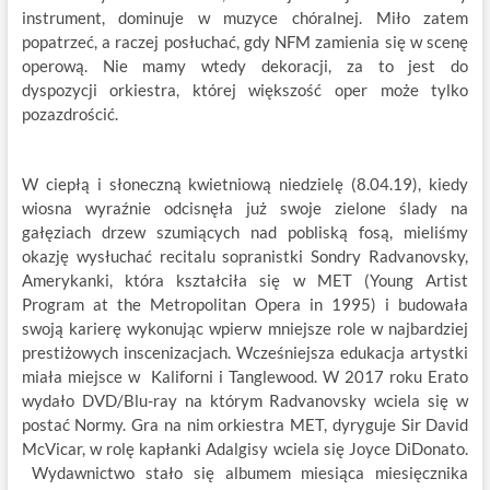
instrument, dominuje w muzyce chóralnej. Miło zatem
popatrzeć, a raczej posłuchać, gdy NFM zamienia się w scenę
operową. Nie mamy wtedy dekoracji, za to jest do
dyspozycji orkiestra, której większość oper może tylko
pozazdrościć.
W ciepłą i słoneczną kwietniową niedzielę (8.04.19), kiedy
wiosna wyraźnie odcisnęła już swoje zielone ślady na
gałęziach drzew szumiących nad pobliską fosą, mieliśmy
okazję wysłuchać recitalu sopranistki Sondry Radvanovsky,
Amerykanki, która kształciła się w MET (Young Artist
Program at the Metropolitan Opera in 1995) i budowała
swoją karierę wykonując wpierw mniejsze role w najbardziej
prestiżowych inscenizacjach. Wcześniejsza edukacja artystki
miała miejsce w Kaliforni i Tanglewood. W 2017 roku Erato
wydało DVD/Blu-ray na którym Radvanovsky wciela się w
postać Normy. Gra na nim orkiestra MET, dyryguje Sir David
McVicar, w rolę kapłanki Adalgisy wciela się Joyce DiDonato.
Wydawnictwo stało się albumem miesiąca miesięcznika