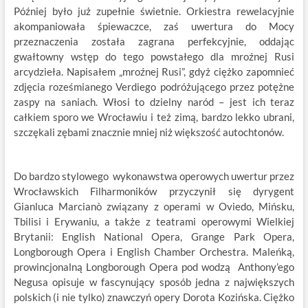
Później było już zupełnie świetnie. Orkiestra rewelacyjnie
akompaniowała śpiewaczce, zaś uwertura do Mocy
przeznaczenia została zagrana perfekcyjnie, oddając
gwałtowny wstęp do tego powstałego dla mroźnej Rusi
arcydzieła. Napisałem „mroźnej Rusi”, gdyż ciężko zapomnieć
zdjęcia roześmianego Verdiego podróżującego przez potężne
zaspy na saniach. Włosi to dzielny naród – jest ich teraz
całkiem sporo we Wrocławiu i też zimą, bardzo lekko ubrani,
szczękali zębami znacznie mniej niż większość autochtonów.
Do bardzo stylowego wykonawstwa operowych uwertur przez
Wrocławskich Filharmoników przyczynił się dyrygent
Gianluca Marcianò związany z operami w Oviedo, Mińsku,
Tbilisi i Erywaniu, a także z teatrami operowymi Wielkiej
Brytanii: English National Opera, Grange Park Opera,
Longborough Opera i English Chamber Orchestra. Maleńką,
prowincjonalną Longborough Opera pod wodzą Anthony’ego
Negusa opisuje w fascynujący sposób jedna z największych
polskich (i nie tylko) znawczyń opery Dorota Kozińska. Ciężko