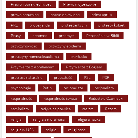
Prawo i Sprawiedliwość
Prawo mojżeszowe
prawo naturalne
prawo objawione
prima aprilis
PRL
propaganda
protestantyzm
protesty kobiet
Prusy
przemoc
przemysł
Przenośnie w Biblii
przyczynowość
przyczyny epidemii
przyczyny homoseksualizmu
przyłuska
Przymierze z Abrahamem
Przymierze z Bogiem
przyrost naturalny
przyszłość
PSL
PSR
psychologia
Putin
racjonalista
racjonalizm
racjonalność
racjonalność świata
Radosław Czarnecki
radykalizm
radykalna prawica
rasizm
Razem
religia
religia a moralność
religia a nauka
religia w USA
religie
religijność