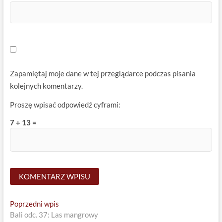
Zapamiętaj moje dane w tej przeglądarce podczas pisania
kolejnych komentarzy.
Proszę wpisać odpowiedź cyframi:
7 + 13 =
Nawigacja
Previous
Poprzedni wpis
post:
Bali odc. 37: Las mangrowy
wpisu