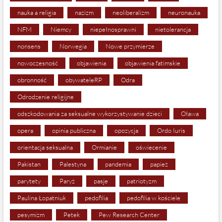
nauka a religia
nazizm
neoliberalizm
neuronauka
NFM
Niemcy
niepełnosprawni
nietolerancja
nonsens
Norwegia
Nowe przymierze
nowoczesność
objawienia
objawienia fatimskie
obronność
obywateleRP
Odra
Odrodzenie religijne
odszkodowania za seksualne wykorzystywanie dzieci
Oława
opera
opinia publiczna
opozycja
Ordo Iuris
orientacja seksualna
Ormianie
oświecenie
Pakistan
Palestyna
pandemia
papież
parytety
Paryż
pasje
patriotyzm
Paulina Łopatniuk
pedofilia
pedofilia w kościele
pesymizm
Petek
Pew Research Center