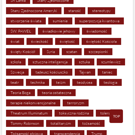
Sri Lanka
Stany Zjednoczone
Stany Zjednoczone Ameryki
starość
stereotypy
stworzenie świata
sumienie
superpozycja kwantowa
ŚW. PAWEŁ
świadkowie jehowy
świadomość
świat
świeckość
świętość
świętość Kościoła
święty Kościół
Syria
szatan
szczepionki
szkoła
sztuczna inteligencja
sztuka
szumlewicz
Szwecja
tadeusz kościuszko
Tajwan
taniec
teatr
technika
teizm
teodycea
teologia
Teoria Boga
teoria ostateczna
terapie niekonwencjonalne
terroryzm
Theatrum Illuminatum
toksyczna rodzina
tolerancja
TOP
Tommy Robinson
totalitaryzm
tożsamość
Tożsamość płciowa
transcendencja
Trump