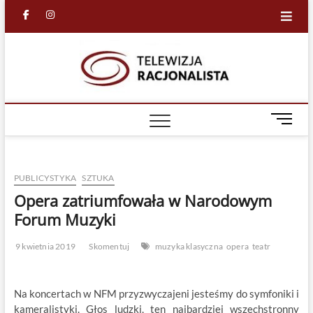
Skip
facebook
in
to
content
Racjona
RACJONALNA
TELEWIZJA
TV
M
e
n
u
PUBLICYSTYKA
SZTUKA
B
u
Opera zatriumfowała w Narodowym
t
Forum Muzyki
t
o
9 kwietnia 2019
Skomentuj
muzyka klasyczna
opera
teatr
n
Na koncertach w NFM przyzwyczajeni jesteśmy do symfoniki i
kameralistyki. Głos ludzki, ten najbardziej wszechstronny