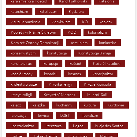
kara śmierci a Kościół
Karol Fjałkowski
Katalonia
katechizm
katolicyzm
Kędziora
klauzula sumienia
klerykalizm
KO
kobiety
Kobiety w Piśmie Świętym
KOD
kolonializm
Komitet Obrony Demokracji
komunizm
konkordat
konserwatyzm
konstytucja
Konstytucja 3 maja
koronawirus
korupcja
kościół
Kościół katolicki
kościół mocy
kosmici
kosmos
kreacjonizm
królestwo boze
Krytyka religii
Kryzys Kościoła
kryzys religii
Krzysztof Marczak
ks. prof. Salij
ksiądz
książka
kuchanny
kultura
Kurdowie
laicyzacja
lewica
LGBT
liberalizm
libertarianizm
literatura
Logos
Łucja dos Santos
Ludzie
Łukasz Lamża
Łyszczyński
Macron