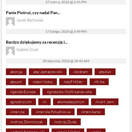
27 marca, 2026 @ 2:41 PM
Panie Piotruś, czy nadal Pan...
Jacek Bartosiak
17 lutego, 2026 @ 3:49 PM
Bardzo dziękujemy za recenzję i...
Izabela Grad
20 stycznia, 2026 @ 10:42 AM
aborcja
abp Jędraszewski
Abraham
absolut
absurd
Adam Nobis
Adolf Hitler
Afryka
Agenda Europe
Agnieszko Wołk-Łaniewska
agnostycyzm
AI
akomodacjonizm
Alvert Jann
Ameryka
Ameryka Południowa
Amerykanie
Andrzej Dominiczak
Andrzej Duda
Andrzej Koraszewski
Angela Merkel
Anglia