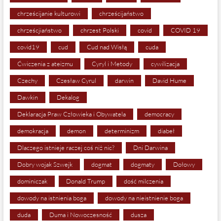
chrześcijanie kulturowi
chrześcijaństwo
chrześcjiaństwo
chrzest Polski
covid
COVID 19
covid19
cud
Cud nad Wisłą
cuda
Ćwiczenia z ateizmu
Cyryl i Metody
cywilizacja
Czechy
Czesław Cyrul
darwin
David Hume
Dawkin
Dekalog
Deklaracja Praw Człowieka i Obywatela
democracy
demokracja
demon
determinizm
diabeł
Dlaczego istnieje raczej coś niż nic?
Dni Darwina
Dobry wojak Szwejk
dogmat
dogmaty
Dołowy
dominiczak
Donald Trump
dość milczenia
dowody na istnienia boga
dowody na nieistnienie boga
duda
Duma i Nowoczesność
dusza