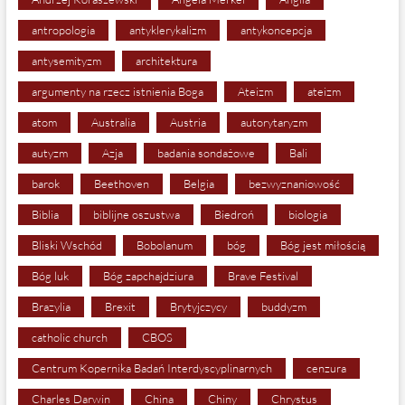
antropologia
antyklerykalizm
antykoncepcja
antysemityzm
architektura
argumenty na rzecz istnienia Boga
Ateizm
ateizm
atom
Australia
Austria
autorytaryzm
autyzm
Azja
badania sondażowe
Bali
barok
Beethoven
Belgia
bezwyznaniowość
Biblia
biblijne oszustwa
Biedroń
biologia
Bliski Wschód
Bobolanum
bóg
Bóg jest miłością
Bóg luk
Bóg zapchajdziura
Brave Festival
Brazylia
Brexit
Brytyjczycy
buddyzm
catholic church
CBOS
Centrum Kopernika Badań Interdyscyplinarnych
cenzura
Charles Darwin
China
Chiny
Chrystus