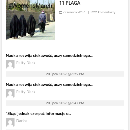
11 PLAGA
7 czerwca 2017
221 komentarzy
Nauka rozwija ciekawość, uczy samodzielnego...
Patty Black
20 lipca, 2026 @ 6:59 PM
Nauka rozwija ciekawość, uczy samodzielnego...
Patty Black
20 lipca, 2026 @ 6:47 PM
"Skąd jednak czerpać informacje o...
Darios