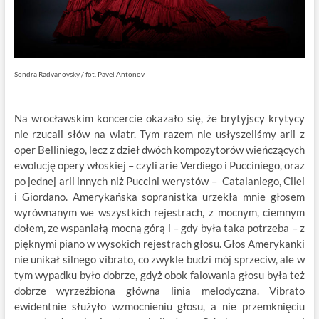
Sondra Radvanovsky / fot. Pavel Antonov
Na wrocławskim koncercie okazało się, że brytyjscy krytycy
nie rzucali słów na wiatr. Tym razem nie usłyszeliśmy arii z
oper Belliniego, lecz z dzieł dwóch kompozytorów wieńczących
ewolucję opery włoskiej – czyli arie Verdiego i Pucciniego, oraz
po jednej arii innych niż Puccini werystów – Catalaniego, Cilei
i Giordano. Amerykańska sopranistka urzekła mnie głosem
wyrównanym we wszystkich rejestrach, z mocnym, ciemnym
dołem, ze wspaniałą mocną górą i – gdy była taka potrzeba – z
pięknymi piano w wysokich rejestrach głosu. Głos Amerykanki
nie unikał silnego vibrato, co zwykle budzi mój sprzeciw, ale w
tym wypadku było dobrze, gdyż obok falowania głosu była też
dobrze wyrzeźbiona główna linia melodyczna. Vibrato
ewidentnie służyło wzmocnieniu głosu, a nie przemknięciu