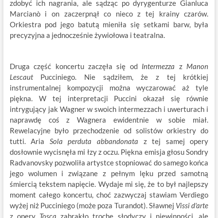
zdobyć ich nagrania, ale sądząc po dyrygenturze Gianluca
Marcianò i on zaczerpnął co nieco z tej krainy czarów.
Orkiestra pod jego batutą mieniła się setkami barw, była
precyzyjna a jednocześnie żywiołowa i teatralna.
Druga część koncertu zaczęła się od
Intermezza
z
Manon
Lescaut
Pucciniego. Nie sądziłem, że z tej krótkiej
instrumentalnej kompozycji można wyczarować aż tyle
piękna. W tej interpretacji Puccini okazał się równie
intrygujący jak Wagner w swoich intermezzach i uwerturach i
naprawdę coś z Wagnera ewidentnie w sobie miał.
Rewelacyjne było przechodzenie od solistów orkiestry do
tutti. Aria
Sola perduta abbandonata
z tej samej opery
dosłownie wycisnęła mi łzy z oczu. Piękna emisja głosu Sondry
Radvanovsky pozwoliła artystce stopniować do samego końca
jego wolumen i związane z pełnym lęku przed samotną
śmiercią tekstem napięcie. Wydaje mi się, że to był najlepszy
moment całego koncertu, choć zazwyczaj stawiam Verdiego
wyżej niż Pucciniego (może poza Turandot). Sławnej
Vissi d'arte
z opery
Tosca
zabrakło troche słodyczy i niewinności, ale