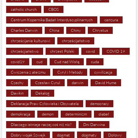
catholic church
CBOS
Centrum Kopernika Badań Interdyscyplinarnych
cenzura
Charles Darwin
China
Chiny
Chrystus
chrześcijanie kulturowi
chrześcijaństwo
chrześcjiaństwo
chrzest Polski
covid
COVID 19
covid19
cud
Cud nad Wisłą
cuda
Ćwiczenia z ateizmu
Cyryl i Metody
cywilizacja
Czechy
Czesław Cyrul
darwin
David Hume
Dawkin
Dekalog
Deklaracja Praw Człowieka i Obywatela
democracy
demokracja
demon
determinizm
diabeł
Dlaczego istnieje raczej coś niż nic?
Dni Darwina
Dobry wojak Szwejk
dogmat
dogmaty
Dołowy