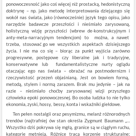
ponowoczesność jako coś więcej niż prostacką, hedonistyczną
doktrynę – np. jako metodę interpretowania dziejącego się
wokół nas świata, jako (równocześnie) język tego opisu, jako
narzędzie badawcze przeszłości i nieśmiało zarysowaną,
holistyczną wizję przyszłości (wbrew de-konstrukcyjnym i
anty-meta-narracyjnym tendencjom) to można, a nawet
trzeba, stosować go we wszystkich aspektach dzisiejszego
życia. I nie ma co się – biorąc za punkt wyjścia zarówno
progresywne, postępowe czy liberalne jak i tradycyjne,
konserwatywne lub fundamentalistyczne nurty oglądu
otaczając ego nas świata – obrażać na postmodernizm i
rzeczywistość przezeń objaśnianą. Jest on bowiem formą,
metodą, stylem i normą zarazem. Brak mu jedynie – jak na
razie – nieśmiało choćby zarysowanej wizji przyszłego
człowieka epoki ponowoczesnej. Bo osoba ludzka to nie tylko
ekonomia, zyski, hossy, bessy, konta i wskaźniki giełdowe.
Ten pełen nostalgii oraz pesymizmu, melanż różnorodnych
trendów (najtrafniej ów stan określa Zygmunt Baumann „…
Wszystko dziś pokrywa się mgłą, granice są w ciągłym ruchu,
kategorie mętnieją. Różnice tracą korzenie strukturalne;