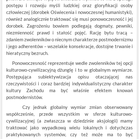
postępu i rozwoju myśli ludzkiej oraz gloryfikacji osoby
człowieczej (dorobek Oświecenia i nowoczesnej humanistyki),
również analogicznie traktować się musi ponowoczesność i jej
dorobek. Zagrożeniu bowiem podlegają dogmaty, pewniki,
niezmienność prawd i stałość pojęć. Rację bytu tracą –
zdaniem zwolenników o niecnym charakterze postmodernizmu
i jego adherentów – wszelakie konsekracje, dostojne trwanie i
hieratyczny bezruch.
Ponowoczesność reprezentuje wedle zwolenników tej opcji
kulturowo-cywilizacyjną dżunglę i to w globalnym wymiarze.
Postępująca subiektywizacja opisu otaczającej nas
rzeczywistości i coraz bardziej indywidualistyczny charakter
kultury Zachodu ma być właśnie efektem knowań
postmodernistów.
Czy jednak globalny wymiar zmian obserwowany
współcześnie, przede wszystkim w sferze kulturowo-
cywilizacyjnej (a zwłaszcza w dziedzinie aksjologii) mamy
traktować jako wypadkową wielu lokalnych i dotychczas
praktykowanych systemów, czy też może ma to być