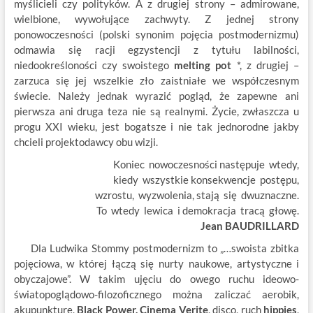
myślicieli czy polityków. A z drugiej strony – admirowane,
wielbione, wywołujące zachwyty. Z jednej strony
ponowoczesności (polski synonim pojęcia postmodernizmu)
odmawia się racji egzystencji z tytułu labilności,
niedookreśloności czy swoistego
melting pot
*, z drugiej –
zarzuca się jej wszelkie zło zaistniałe we współczesnym
świecie. Należy jednak wyrazić pogląd, że zapewne ani
pierwsza ani druga teza nie są realnymi. Życie, zwłaszcza u
progu XXI wieku, jest bogatsze i nie tak jednorodne jakby
chcieli projektodawcy obu wizji.
Koniec nowoczesności następuje wtedy,
kiedy wszystkie konsekwencje postępu,
wzrostu, wyzwolenia, stają się dwuznaczne.
To wtedy lewica i demokracja tracą głowę.
Jean BAUDRILLARD
Dla Ludwika Stommy postmodernizm to „…swoista zbitka
pojęciowa, w której łączą się nurty naukowe, artystyczne i
obyczajowe”. W takim ujęciu do owego ruchu ideowo-
światopoglądowo-filozoficznego można zaliczać aerobik,
akupunkturę,
Black Power, Cinema Verite
, disco, ruch
hippies
,