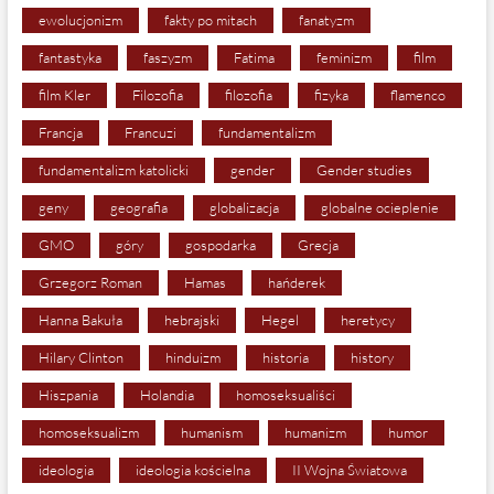
ewolucjonizm
fakty po mitach
fanatyzm
fantastyka
faszyzm
Fatima
feminizm
film
film Kler
Filozofia
filozofia
fizyka
flamenco
Francja
Francuzi
fundamentalizm
fundamentalizm katolicki
gender
Gender studies
geny
geografia
globalizacja
globalne ocieplenie
GMO
góry
gospodarka
Grecja
Grzegorz Roman
Hamas
hańderek
Hanna Bakuła
hebrajski
Hegel
heretycy
Hilary Clinton
hinduizm
historia
history
Hiszpania
Holandia
homoseksualiści
homoseksualizm
humanism
humanizm
humor
ideologia
ideologia kościelna
II Wojna Światowa