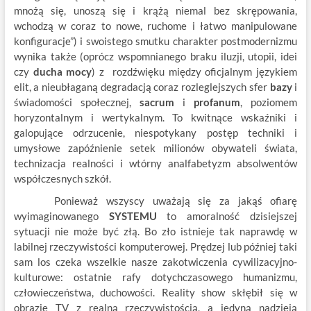
mnożą się, unoszą się i krążą niemal bez skrępowania,
wchodzą w coraz to nowe, ruchome i łatwo manipulowane
konfiguracje”) i swoistego smutku charakter postmodernizmu
wynika także (oprócz wspomnianego braku iluzji, utopii, idei
czy
ducha mocy
) z rozdźwięku między oficjalnym językiem
elit, a nieubłaganą degradacją coraz rozleglejszych sfer
bazy
i
świadomości społecznej,
sacrum
i
profanum
, poziomem
horyzontalnym i wertykalnym. To kwitnące wskaźniki i
galopujące odrzucenie, niespotykany postęp techniki i
umysłowe zapóźnienie setek milionów obywateli świata,
technizacja realności i wtórny analfabetyzm absolwentów
współczesnych szkół.
Ponieważ wszyscy uważają się za jakąś ofiarę
wyimaginowanego
SYSTEMU
to amoralność dzisiejszej
sytuacji nie może być złą. Bo zło istnieje tak naprawdę w
labilnej rzeczywistości komputerowej. Prędzej lub później taki
sam los czeka wszelkie nasze zakotwiczenia cywilizacyjno-
kulturowe: ostatnie rafy dotychczasowego humanizmu,
człowieczeństwa, duchowości. Reality show skłębił się w
obrazie TV z realną rzeczywistością, a jedyną nadzieją