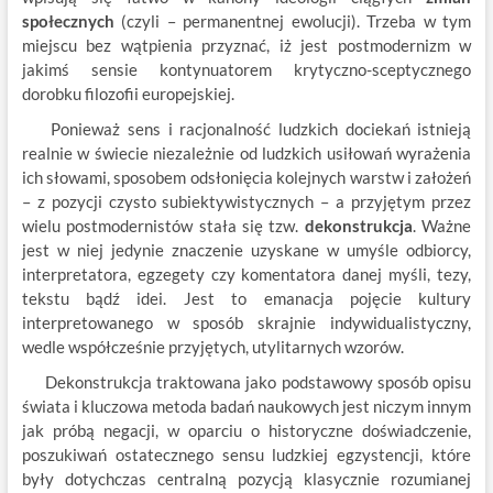
społecznych
(czyli – permanentnej ewolucji). Trzeba w tym
miejscu bez wątpienia przyznać, iż jest postmodernizm w
jakimś sensie kontynuatorem krytyczno-sceptycznego
dorobku filozofii europejskiej.
Ponieważ sens i racjonalność ludzkich dociekań istnieją
realnie w świecie niezależnie od ludzkich usiłowań wyrażenia
ich słowami, sposobem odsłonięcia kolejnych warstw i założeń
– z pozycji czysto subiektywistycznych – a przyjętym przez
wielu postmodernistów stała się tzw.
dekonstrukcja
. Ważne
jest w niej jedynie znaczenie uzyskane w umyśle odbiorcy,
interpretatora, egzegety czy komentatora danej myśli, tezy,
tekstu bądź idei. Jest to emanacja pojęcie kultury
interpretowanego w sposób skrajnie indywidualistyczny,
wedle współcześnie przyjętych, utylitarnych wzorów.
Dekonstrukcja traktowana jako podstawowy sposób opisu
świata i kluczowa metoda badań naukowych jest niczym innym
jak próbą negacji, w oparciu o historyczne doświadczenie,
poszukiwań ostatecznego sensu ludzkiej egzystencji, które
były dotychczas centralną pozycją klasycznie rozumianej