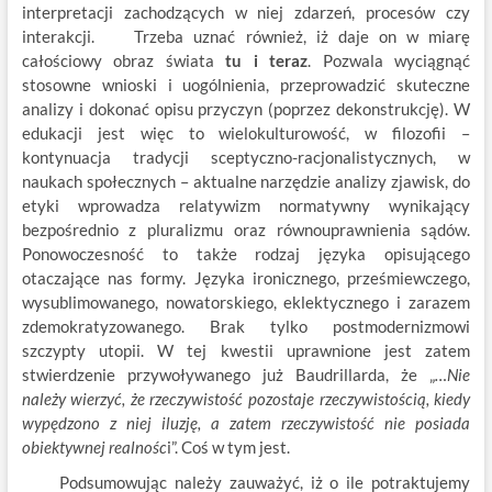
interpretacji zachodzących w niej zdarzeń, procesów czy
interakcji. Trzeba uznać również, iż daje on w miarę
całościowy obraz świata
tu i teraz
. Pozwala wyciągnąć
stosowne wnioski i uogólnienia, przeprowadzić skuteczne
analizy i dokonać opisu przyczyn (poprzez dekonstrukcję). W
edukacji jest więc to wielokulturowość, w filozofii –
kontynuacja tradycji sceptyczno-racjonalistycznych, w
naukach społecznych – aktualne narzędzie analizy zjawisk, do
etyki wprowadza relatywizm normatywny wynikający
bezpośrednio z pluralizmu oraz równouprawnienia sądów.
Ponowoczesność to także rodzaj języka opisującego
otaczające nas formy. Języka ironicznego, prześmiewczego,
wysublimowanego, nowatorskiego, eklektycznego i zarazem
zdemokratyzowanego. Brak tylko postmodernizmowi
szczypty utopii. W tej kwestii uprawnione jest zatem
stwierdzenie przywoływanego już Baudrillarda, że „
…Nie
należy wierzyć, że rzeczywistość pozostaje rzeczywistością, kiedy
wypędzono z niej iluzję, a zatem rzeczywistość nie posiada
obiektywnej realnośc
i”. Coś w tym jest.
Podsumowując należy zauważyć, iż o ile potraktujemy