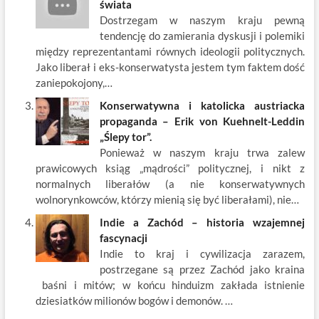
świata
Dostrzegam w naszym kraju pewną
tendencję do zamierania dyskusji i polemiki
między reprezentantami równych ideologii politycznych.
Jako liberał i eks-konserwatysta jestem tym faktem dość
zaniepokojony,…
Konserwatywna i katolicka austriacka
propaganda – Erik von Kuehnelt-Leddin
„Ślepy tor”.
Ponieważ w naszym kraju trwa zalew
prawicowych ksiąg „mądrości” politycznej, i nikt z
normalnych liberałów (a nie konserwatywnych
wolnorynkowców, którzy mienią się być liberałami), nie…
Indie a Zachód – historia wzajemnej
fascynacji
Indie to kraj i cywilizacja zarazem,
postrzegane są przez Zachód jako kraina
baśni i mitów; w końcu hinduizm zakłada istnienie
dziesiatków milionów bogów i demonów. …