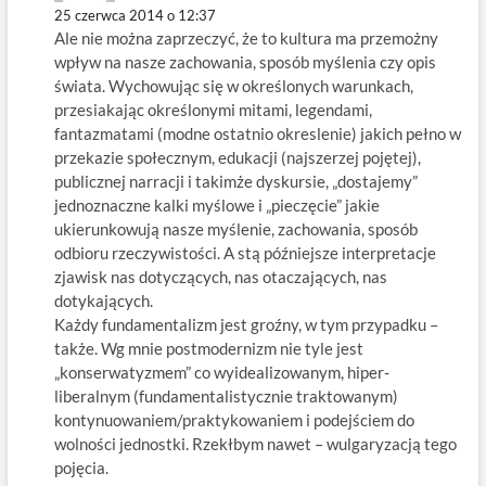
25 czerwca 2014 o 12:37
Ale nie można zaprzeczyć, że to kultura ma przemożny
wpływ na nasze zachowania, sposób myślenia czy opis
świata. Wychowując się w określonych warunkach,
przesiakając określonymi mitami, legendami,
fantazmatami (modne ostatnio okreslenie) jakich pełno w
przekazie społecznym, edukacji (najszerzej pojętej),
publicznej narracji i takimże dyskursie, „dostajemy”
jednoznaczne kalki myślowe i „pieczęcie” jakie
ukierunkowują nasze myślenie, zachowania, sposób
odbioru rzeczywistości. A stą późniejsze interpretacje
zjawisk nas dotyczących, nas otaczających, nas
dotykających.
Każdy fundamentalizm jest groźny, w tym przypadku –
także. Wg mnie postmodernizm nie tyle jest
„konserwatyzmem” co wyidealizowanym, hiper-
liberalnym (fundamentalistycznie traktowanym)
kontynuowaniem/praktykowaniem i podejściem do
wolności jednostki. Rzekłbym nawet – wulgaryzacją tego
pojęcia.