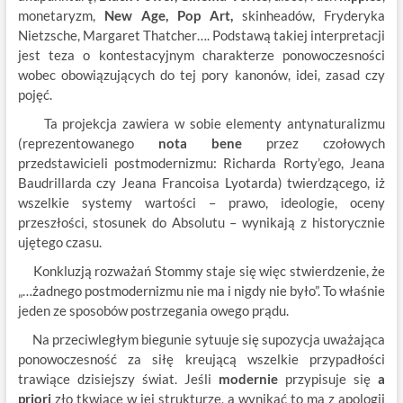
monetaryzm,
New Age, Pop Art,
skinheadów, Fryderyka
Nietzsche, Margaret Thatcher…. Podstawą takiej interpretacji
jest teza o kontestacyjnym charakterze ponowoczesności
wobec obowiązujących do tej pory kanonów, idei, zasad czy
pojęć.
Ta projekcja zawiera w sobie elementy antynaturalizmu
(reprezentowanego
nota bene
przez czołowych
przedstawicieli postmodernizmu: Richarda Rorty’ego, Jeana
Baudrillarda czy Jeana Francoisa Lyotarda) twierdzącego, iż
wszelkie systemy wartości – prawo, ideologie, oceny
przeszłości, stosunek do Absolutu – wynikają z historycznie
ujętego czasu.
Konkluzją rozważań Stommy staje się więc stwierdzenie, że
„…żadnego postmodernizmu nie ma i nigdy nie było”. To właśnie
jeden ze sposobów postrzegania owego prądu.
Na przeciwległym biegunie sytuuje się supozycja uważająca
ponowoczesność za siłę kreującą wszelkie przypadłości
trawiące dzisiejszy świat. Jeśli
modernie
przypisuje się
a
priori
zło tkwiące w jej strukturze, a wynikać to ma z apologii