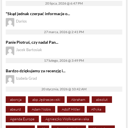
20 lipca, 2026 @ 6:47 PM
"Skąd jednak czerpać informacje o...
Darios
27 marca, 2026 @ 2:41 PM
Panie Piotruś, czy nadal Pan...
Jacek Bartosiak
17 lutego, 2026 @ 3:49 PM
Bardzo dziękujemy za recenzję i...
Izabela Grad
20 stycznia, 2026 @ 10:42 AM
aborcja
abp Jędraszewski
Abraham
absolut
absurd
Adam Nobis
Adolf Hitler
Afryka
Agenda Europe
Agnieszko Wołk-Łaniewska