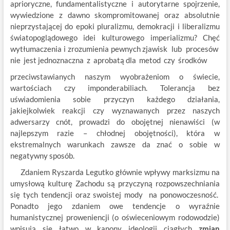
aprioryczne, fundamentalistyczne i autorytarne spojrzenie,
wywiedzione z dawno skompromitowanej oraz absolutnie
nieprzystającej do epoki pluralizmu, demokracji i liberalizmu
światopoglądowego idei kulturowego imperializmu? Chęć
wytłumaczenia i zrozumienia pewnych zjawisk lub procesów
nie jest jednoznaczna z aprobatą dla metod czy środków
przeciwstawianych naszym wyobrażeniom o świecie,
wartościach czy imponderabiliach. Tolerancja bez
uświadomienia sobie przyczyn każdego działania,
jakiejkolwiek reakcji czy wyznawanych przez naszych
adwersarzy cnót, prowadzi do obojętnej nienawiści (w
najlepszym razie – chłodnej obojętności), która w
ekstremalnych warunkach zawsze da znać o sobie w
negatywny sposób.
Zdaniem Ryszarda Legutko głównie wpływy marksizmu na
umysłową kulturę Zachodu są przyczyną rozpowszechniania
się tych tendencji oraz swoistej mody na ponowoczesność.
Ponadto jego zdaniem owe tendencje o wyraźnie
humanistycznej proweniencji (o oświeceniowym rodowodzie)
wpisują się łatwo w kanony ideologii ciągłych
zmian