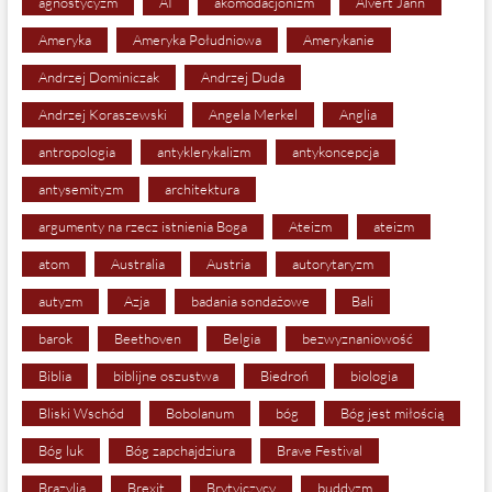
agnostycyzm
AI
akomodacjonizm
Alvert Jann
Ameryka
Ameryka Południowa
Amerykanie
Andrzej Dominiczak
Andrzej Duda
Andrzej Koraszewski
Angela Merkel
Anglia
antropologia
antyklerykalizm
antykoncepcja
antysemityzm
architektura
argumenty na rzecz istnienia Boga
Ateizm
ateizm
atom
Australia
Austria
autorytaryzm
autyzm
Azja
badania sondażowe
Bali
barok
Beethoven
Belgia
bezwyznaniowość
Biblia
biblijne oszustwa
Biedroń
biologia
Bliski Wschód
Bobolanum
bóg
Bóg jest miłością
Bóg luk
Bóg zapchajdziura
Brave Festival
Brazylia
Brexit
Brytyjczycy
buddyzm