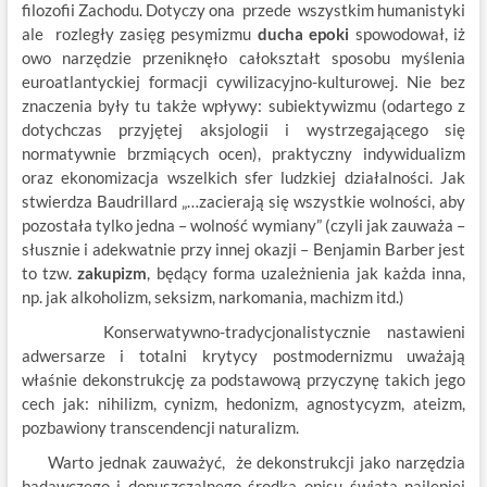
filozofii Zachodu. Dotyczy ona przede wszystkim humanistyki
ale rozległy zasięg pesymizmu
ducha epoki
spowodował, iż
owo narzędzie przeniknęło całokształt sposobu myślenia
euroatlantyckiej formacji cywilizacyjno-kulturowej. Nie bez
znaczenia były tu także wpływy: subiektywizmu (odartego z
dotychczas przyjętej aksjologii i wystrzegającego się
normatywnie brzmiących ocen), praktyczny indywidualizm
oraz ekonomizacja wszelkich sfer ludzkiej działalności. Jak
stwierdza Baudrillard „…zacierają się wszystkie wolności, aby
pozostała tylko jedna – wolność wymiany” (czyli jak zauważa –
słusznie i adekwatnie przy innej okazji – Benjamin Barber jest
to tzw.
zakupizm
, będący forma uzależnienia jak każda inna,
np. jak alkoholizm, seksizm, narkomania, machizm itd.)
Konserwatywno-tradycjonalistycznie nastawieni
adwersarze i totalni krytycy postmodernizmu uważają
właśnie dekonstrukcję za podstawową przyczynę takich jego
cech jak: nihilizm, cynizm, hedonizm, agnostycyzm, ateizm,
pozbawiony transcendencji naturalizm.
Warto jednak zauważyć, że dekonstrukcji jako narzędzia
badawczego i dopuszczalnego środka opisu świata najlepiej