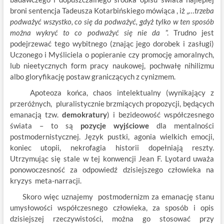
broni sentencja Tadeusza Kotarbińskiego mówiąca , iż „
…trzeba
podważyć wszystko, co się da podważyć, gdyż tylko w ten sposób
można wykryć to co podważyć się nie da
”. Trudno jest
podejrzewać tego wybitnego (znając jego dorobek i zasługi)
Uczonego i Myśliciela o popieranie czy promocję amoralnych,
lub nieetycznych form pracy naukowej, pochwałę nihilizmu
albo gloryfikację postaw graniczących z cynizmem.
Apoteoza końca, chaos intelektualny (wynikający z
przeróżnych, pluralistycznie brzmiących propozycji, będących
emanacją tzw.
demokratury
) i bezideowość współczesnego
świata – to są
pozycje wyjściowe
dla mentalności
postmodernistycznej. Język pustki, agonia wielkich emocji,
koniec utopii, nekrofagia historii dopełniają reszty.
Utrzymując się stale w tej konwencji Jean F. Lyotard uważa
ponowoczesność za odpowiedź dzisiejszego człowieka na
kryzys meta-narracji.
Skoro więc uznajemy postmodernizm za emanację stanu
umysłowości współczesnego człowieka, za sposób i opis
dzisiejszej rzeczywistości, można go stosować przy