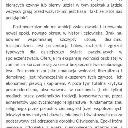
biorących czynny lub bierny udział w tym spektaklu (gdzie
wszyscy grają przed wszystkimi) jest kasa i fakt, że „ktoś nas
podglądnie”.
Postmodernizm nie ma ambicji zwiastowania i kreowania
nowej epoki, nowego okresu w historii człowieka. Brak mu
bowiem wspomnianej szczypty utopii, idealizmu,
irracjonalizmu. Jest prezentacją bólów, rozterek i zgryzot
typowych dla dzisiejszego świata pączkujących w
społeczeństwach. Oferuje im ekspansję wolności osobistej w
zamian za kurczenie się zakresu bezpieczeństwa osobowego
losu. Postmodernizm jako emanacja wolności, liberalizmu i
demokracji jest równocześnie akuszerem tych zgryzot, ich
ekonomem, piewcą i kapłanem. A poza tym totalna krytyka
postmodernizmu, obserwowana w rodzimych (i nie tylko)
mediach przez zwolenników tradycji, konserwatyzmu, przez
adherentów upolitycznionego religianctwa i fundamentalizmu
religijnego, przez pospolity ciemnogród (czyli współczesnych
inkwizytorów małych i dużych, lokalnych i światowych) ma za
podstawowy cel odrzucenie dorobku Oświecenia. Epoki która
wyrwała człowieka z wieku niemowlęcego infantylizmu i