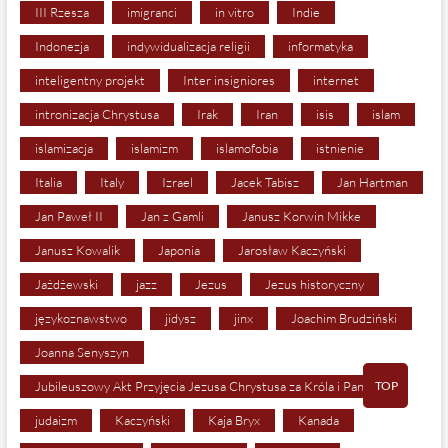
III Rzesza
imigranci
in vitro
Indie
Indonezja
indywidualizacja religii
informatyka
inteligentny projekt
Inter insigniores
internet
intronizacja Chrystusa
Irak
Iran
isis
islam
islamizacja
islamizm
islamofobia
istnienie
Italia
Italy
Izrael
Jacek Tabisz
Jan Hartman
Jan Paweł II
Jan z Gamli
Janusz Korwin Mikke
Janusz Kowalik
Japonia
Jarosław Kaczyński
Jażdżewski
jazz
Jezus
Jezus historyczny
językoznawstwo
jidysz
jinx
Joachim Brudziński
Joanna Senyszyn
TOP
Jubileuszowy Akt Przyjęcia Jezusa Chrystusa za Króla i Pana
judaizm
Kaczyński
Kaja Bryx
Kanada