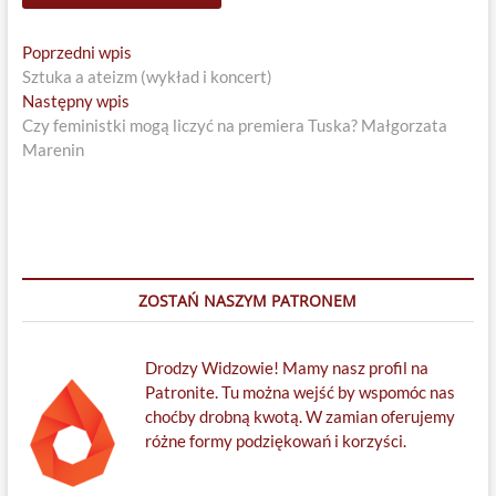
Nawigacja
Previous
Poprzedni wpis
post:
Sztuka a ateizm (wykład i koncert)
wpisu
Next
Następny wpis
post:
Czy feministki mogą liczyć na premiera Tuska? Małgorzata
Marenin
ZOSTAŃ NASZYM PATRONEM
Drodzy Widzowie! Mamy nasz profil na
Patronite. Tu można wejść by wspomóc nas
choćby drobną kwotą. W zamian oferujemy
różne formy podziękowań i korzyści.