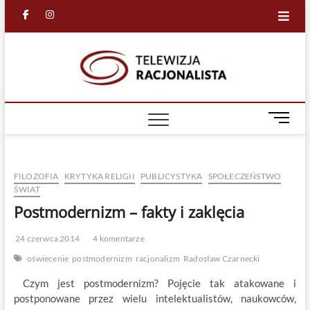
Skip
facebook
in
to
content
Racjona
RACJONALNA
TELEWIZJA
TV
M
e
n
u
FILOZOFIA
KRYTYKA RELIGII
PUBLICYSTYKA
SPOŁECZEŃSTWO
B
ŚWIAT
u
Postmodernizm – fakty i zaklęcia
t
t
o
24 czerwca 2014
4 komentarze
n
oświecenie
postmodernizm
racjonalizm
Radosław Czarnecki
Czym jest postmodernizm? Pojęcie tak atakowane i
postponowane przez wielu intelektualistów, naukowców,