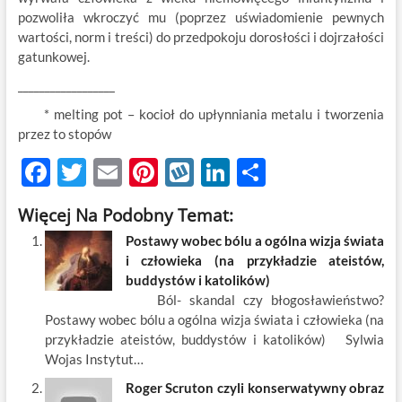
pozwoliła wkroczyć mu (poprzez uświadomienie pewnych
wartości, norm i treści) do przedpokoju dorosłości i dojrzałości
gatunkowej.
__________________
* melting pot – kocioł do upłynniania metalu i tworzenia
przez to stopów
F
T
E
Pi
W
Li
S
ac
w
m
nt
y
n
h
Więcej Na Podobny Temat:
e
itt
ail
er
k
k
ar
Postawy wobec bólu a ogólna wizja świata
b
er
es
o
e
e
i człowieka (na przykładzie ateistów,
o
t
p
dI
buddystów i katolików)
Ból- skandal czy błogosławieństwo?
o
n
Postawy wobec bólu a ogólna wizja świata i człowieka (na
k
przykładzie ateistów, buddystów i katolików) Sylwia
Wojas Instytut…
Roger Scruton czyli konserwatywny obraz