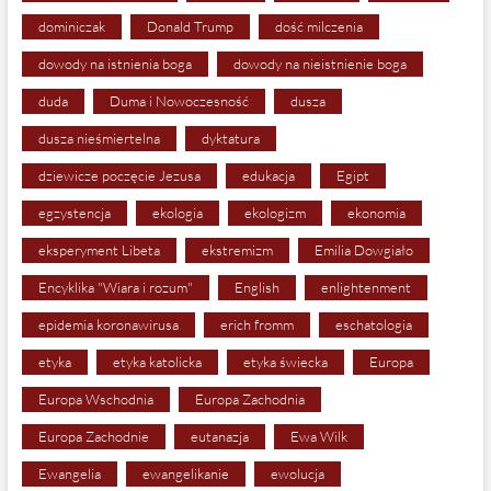
dominiczak
Donald Trump
dość milczenia
dowody na istnienia boga
dowody na nieistnienie boga
duda
Duma i Nowoczesność
dusza
dusza nieśmiertelna
dyktatura
dziewicze poczęcie Jezusa
edukacja
Egipt
egzystencja
ekologia
ekologizm
ekonomia
eksperyment Libeta
ekstremizm
Emilia Dowgiało
Encyklika "Wiara i rozum"
English
enlightenment
epidemia koronawirusa
erich fromm
eschatologia
etyka
etyka katolicka
etyka świecka
Europa
Europa Wschodnia
Europa Zachodnia
Europa Zachodnie
eutanazja
Ewa Wilk
Ewangelia
ewangelikanie
ewolucja