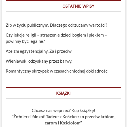
OSTATNIE WPISY
Zło w życiu publicznym. Dlaczego odrzucamy wartości?
Czy lekcje religii – straszenie dzieci bogiem i piekłem –
powinny być legalne?
Ateizm egzystencjalny. Za i przeciw
Wieniawski odzyskany przez barwy.
Romantyczny skrzypek w czasach chłodnej dokładności
KSIĄŻKI
Chcesz nas weprzeć? Kup książkę!
"Żołnierz i filozof. Tadeusz Kościuszko przeciw królom,
carom i Kościołom”