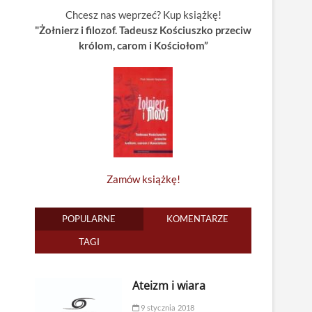
Chcesz nas weprzeć? Kup książkę!
"Żołnierz i filozof. Tadeusz Kościuszko przeciw
królom, carom i Kościołom”
Zamów książkę!
POPULARNE
KOMENTARZE
TAGI
Ateizm i wiara
9 stycznia 2018