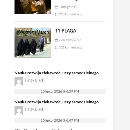
3 lutego 2018
223 komentarze
11 PLAGA
7 czerwca 2017
221 komentarzy
Nauka rozwija ciekawość, uczy samodzielnego...
Patty Black
20 lipca, 2026 @ 6:59 PM
Nauka rozwija ciekawość, uczy samodzielnego...
Patty Black
20 lipca, 2026 @ 6:47 PM