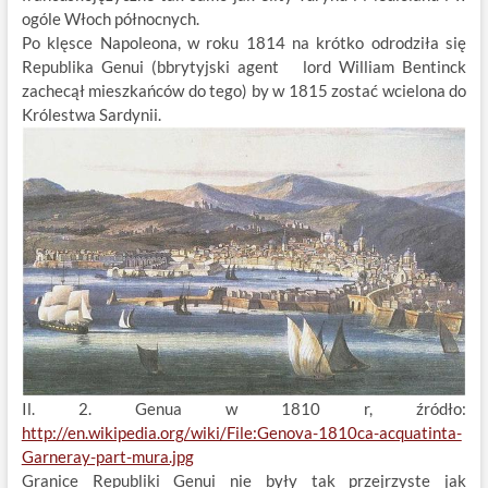
ogóle Włoch północnych.
Po klęsce Napoleona, w roku 1814 na krótko odrodziła się
Republika Genui (bbrytyjski agent lord William Bentinck
zachecął mieszkańców do tego) by w 1815 zostać wcielona do
Królestwa Sardynii.
Il. 2. Genua w 1810 r, źródło:
http://en.wikipedia.org/wiki/File:Genova-1810ca-acquatinta-
Garneray-part-mura.jpg
Granice Republiki Genui nie były tak przejrzyste jak