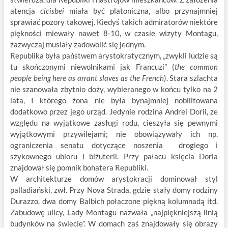
atencja
cicisbei
miała być platoniczna, albo przynajmniej
sprawiać pozory takowej. Kiedyś takich admiratorów niektóre
piękności miewały nawet 8-10, w czasie wizyty Montagu,
zazwyczaj musiały zadowolić się jednym.
Republika była państwem arystokratycznym, „zwykli ludzie są
tu skończonymi niewolnikami jak Francuzi” (
the common
people being here as arrant slaves as the French
). Stara szlachta
nie szanowała zbytnio doży, wybieranego w końcu tylko na 2
lata, I którego żona nie była bynajmniej nobilitowana
dodatkowo przez jego urząd. Jedynie rodzina Andrei Dorii, ze
względu na wyjątkowe zasługi rodu, cieszyła się pewnymi
wyjątkowymi przywilejami; nie obowiązywały ich np.
ograniczenia senatu dotyczące noszenia drogiego i
szykownego ubioru i biżuterii. Przy pałacu księcia Doria
znajdował się pomnik bohatera Republiki.
W architekturze domów arystokracji dominował styl
palladiański, zwł. Przy Nova Strada, gdzie stały domy rodziny
Durazzo, dwa domy Balbich połaczone piękną kolumnadą itd.
Zabudowę ulicy, Lady Montagu nazwała „najpiękniejszą linią
budynków na świecie”. W domach zaś znajdowały się obrazy