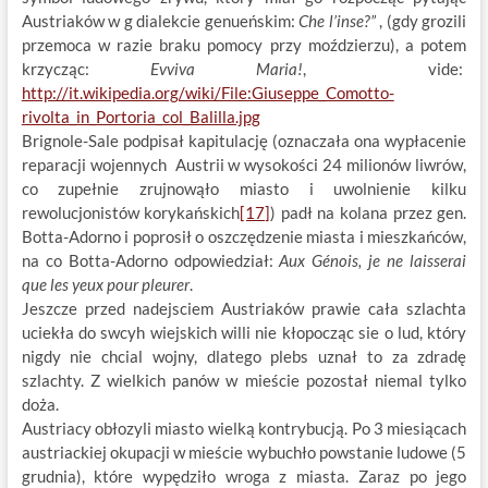
Austriaków w g dialekcie genueńskim:
Che l’inse?”
, (gdy grozili
przemoca w razie braku pomocy przy moździerzu), a potem
krzycząc:
Evviva Maria!
, vide:
http://it.wikipedia.org/wiki/File:Giuseppe_Comotto-
rivolta_in_Portoria_col_Balilla.jpg
Brignole-Sale podpisał kapitulację (oznaczała ona wypłacenie
reparacji wojennych Austrii w wysokości 24 milionów liwrów,
co zupełnie zrujnowąło miasto i uwolnienie kilku
rewolucjonistów korykańskich
[17]
) padł na kolana przez gen.
Botta-Adorno i poprosił o oszczędzenie miasta i mieszkańców,
na co Botta-Adorno odpowiedział:
Aux Génois, je ne laisserai
que les yeux pour pleurer
.
Jeszcze przed nadejsciem Austriaków prawie cała szlachta
uciekła do swcyh wiejskich willi nie kłopocząc sie o lud, który
nigdy nie chcial wojny, dlatego plebs uznał to za zdradę
szlachty. Z wielkich panów w mieście pozostał niemal tylko
doża.
Austriacy obłozyli miasto wielką kontrybucją. Po 3 miesiącach
austriackiej okupacji w mieście wybuchło powstanie ludowe (5
grudnia), które wypędziło wroga z miasta. Zaraz po jego