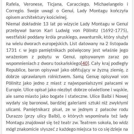
Rafela, Veronese, Ticjana, Caracciego, Michaelangelo i
Corregio. Swoje uwagi o Genui, Lady Montagu kończyła
opisem architektury kościelnej.
Niemal dokładnie 13 lat po wizycie Lady Montagu w Genui
przebywał baron Karl Ludwig von Pöllnitz (1692-1775),
westfalski poddany króla pruskiego, awanturnik, który służył
na wielu dworach europejskich. List datowany na 2 listopada
1731 r. w jego pamiętnikach poświęcony jest właśnie jego
wrażeniom z pobytu w Genui, opisywanym zaraz po
wspomnieniach z dworu toskańskiego
[40]
. Cały kraj podległy
Republice, baron opisywał jako obfitujący w żyzną ziemię, z
dobrze uprawianym rolnictwem. Samą Genuę opisywał von
Pöllnitz jako jedno z miast z najwspanialszymi pałacami w
Europie. Ulice opisał jako niezbyt dobrze oświetlone i wąskie,
ale samo miasto jako bogate i stateczne. Ulice Balbi i Nowej
wydały się baronowi, bardziej galeriami sztuki niż zwykłymi
ulicami. Pamiętnikarz pisał, ze w jednym z pałaców rodu
Durazzo (przy ulicy Balbi), o których wspominała też lady
Montagu znajdował się też teatr zw. Teatrem sokoła, bo widz
mógł znakomicie słyszeć z każdego miejsca to co się dzieje na