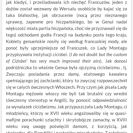
jak kiedyś, i prześladowała ich niechęć Francuzów, jeden z
dożów został wezwany do Wersalu osobiście by kajać się za
taka błahostkę, jak obrzucenie (nocą przez nieznanego
sprawcę, zapewne pro hiszpańskiego, bo w Genui nadal
większość miała partia hiszpańska, choć nie przyznawali się do
tego) odchodami godła Francji na budynku posła tego kraju.
Kobiety genueńskie nosiły się według francuskiej mody, ale
ponoć były uprzejmiejsze od Francuzek, co Lady Montagu
przypisywała instytucji
cicisbei
. (
I do not doubt but the custom
of Cizisbei’ has very much improved their airs
). Jak donosi
podróżniczka to właśnie Genua była ojczyzną cicisbeizmu , tj.
Zwyczaju posiadania przez damy, etatowego kawalera
spełniającego jej zachcianki, który to zwyczaj rozpowszechnił
się w całych ówczesnych Włoszech. Przy czym jak pisała Lady
Montagu mężowie włoscy nie byli tak brutalni czy wredni
(ówczesny stereotyp w Anglii), by ponosić odpowiedzialność
za wynalazek cicizbeizmu. Jak przypuszczała Lady Montagu, ci
młodzieńcy, którzy w XVII wieku angażowaliby się w quasi-
mafijne porachunki szlachty i skrytobójcze zamachy, w XVIII
wieku swą uwagę poświęcili damom, z korzyścią, jak
stwierdza, dla Republiki i nastrojów mieszkańców. Z założenia