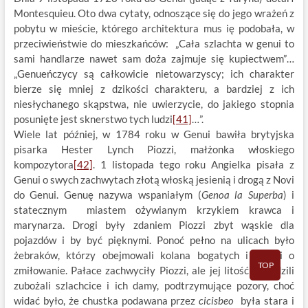
Montesquieu. Oto dwa cytaty, odnoszące się do jego wrażeń z
pobytu w mieście, którego architektura mus ię podobała, w
przeciwieństwie do mieszkańców: „Cała szlachta w genui to
sami handlarze nawet sam doża zajmuje się kupiectwem”…
„Genueńczycy są całkowicie nietowarzyscy; ich charakter
bierze się mniej z dzikości charakteru, a bardziej z ich
niesłychanego skąpstwa, nie uwierzycie, do jakiego stopnia
posunięte jest sknerstwo tych ludzi
[41]
…”.
Wiele lat później, w 1784 roku w Genui bawiła brytyjska
pisarka Hester Lynch Piozzi, małżonka włoskiego
kompozytora
[42]
. 1 listopada tego roku Angielka pisała z
Genui o swych zachwytach złotą włoską jesienią i drogą z Novi
do Genui. Genuę nazywa wspaniałym (
Genoa la Superba
) i
statecznym miastem ożywianym krzykiem krawca i
marynarza. Drogi były zdaniem Piozzi zbyt wąskie dla
pojazdów i by być pięknymi. Ponoć pełno na ulicach było
żebraków, którzy obejmowali kolana bogatych i wołali o
TOP
zmiłowanie. Pałace zachwyciły Piozzi, ale jej litość wzbudzili
zubożali szlachcice i ich damy, podtrzymujące pozory, choć
widać było, że chustka podawana przez
cicisbeo
była stara i