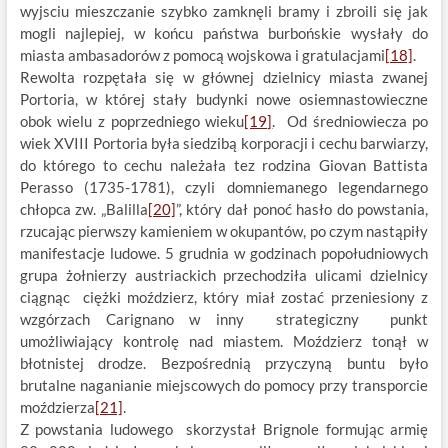
wyjsciu mieszczanie szybko zamknęli bramy i zbroili się jak
mogli najlepiej, w końcu państwa burbońskie wysłały do
miasta ambasadorów z pomocą wojskowa i gratulacjami
[18]
.
Rewolta rozpętała się w głównej dzielnicy miasta zwanej
Portoria, w której stały budynki nowe osiemnastowieczne
obok wielu z poprzedniego wieku
[19]
. Od średniowiecza po
wiek XVIII Portoria była siedzibą korporacji i cechu barwiarzy,
do którego to cechu należała tez rodzina Giovan Battista
Perasso (1735-1781), czyli domniemanego legendarnego
chłopca zw. „Balilla
[20]
”, który dał ponoć hasło do powstania,
rzucając pierwszy kamieniem w okupantów, po czym nastąpiły
manifestacje ludowe. 5 grudnia w godzinach popołudniowych
grupa żołnierzy austriackich przechodziła ulicami dzielnicy
ciągnąc ciężki moździerz, który miał zostać przeniesiony z
wzgórzach Carignano w inny strategiczny punkt
umożliwiający kontrolę nad miastem. Moździerz tonął w
błotnistej drodze. Bezpośrednią przyczyną buntu było
brutalne naganianie miejscowych do pomocy przy transporcie
moździerza
[21]
.
Z powstania ludowego skorzystał Brignole formując armię