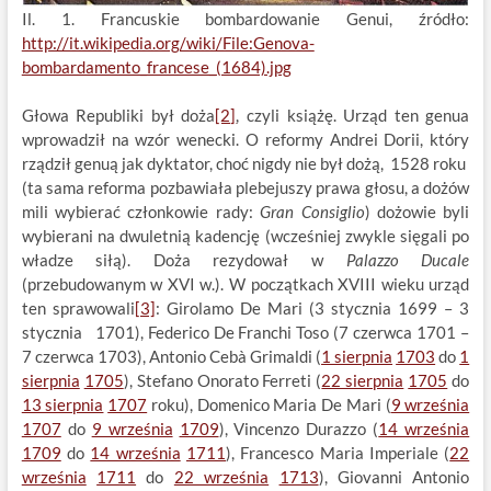
Il. 1. Francuskie bombardowanie Genui, źródło:
http://it.wikipedia.org/wiki/File:Genova-
bombardamento_francese_(1684).jpg
Głowa Republiki był doża
[2]
, czyli książę. Urząd ten genua
wprowadził na wzór wenecki. O reformy Andrei Dorii, który
rządził genuą jak dyktator, choć nigdy nie był dożą, 1528 roku
(ta sama reforma pozbawiała plebejuszy prawa głosu, a dożów
mili wybierać członkowie rady:
Gran Consiglio
) dożowie byli
wybierani na dwuletnią kadencję (wcześniej zwykle sięgali po
władze siłą). Doża rezydował w
Palazzo Ducale
(przebudowanym w XVI w.). W początkach XVIII wieku urząd
ten sprawowali
[3]
: Girolamo De Mari (3 stycznia 1699 – 3
stycznia 1701), Federico De Franchi Toso (7 czerwca 1701 –
7 czerwca 1703), Antonio Cebà Grimaldi (
1 sierpnia
1703
do
1
sierpnia
1705
), Stefano Onorato Ferreti (
22 sierpnia
1705
do
13 sierpnia
1707
roku), Domenico Maria De Mari (
9 września
1707
do
9 września
1709
), Vincenzo Durazzo (
14 września
1709
do
14 września
1711
), Francesco Maria Imperiale (
22
września
1711
do
22 września
1713
), Giovanni Antonio