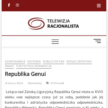
Skip
facebook
in
to
content
Racjona
RACJONALNA
TELEWIZJA
TV
M
e
n
u
GOSPODARKA
HISTORIA
PUBLICYSTYKA
SPOŁECZEŃSTWO
B
ŚWIAT
TURYSTYKA I REKREACJA
u
Republika Genui
t
t
o
8 marca 2016
Skomentuj
XVIII wiek
n
Leżąca nad Zatoką Liguryjską Republika Genui miała w XVIII
wieku swe najlepsze czasy już za sobą, podobnie jak jej
konkurentka i adriatycka odpowiedniczka odpowiedniczka,
Republika Wenecka. Republika Genui powstała w Xi wieku, a