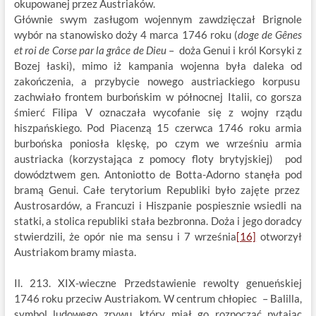
okupowanej przez Austriaków.
Głównie swym zasługom wojennym zawdzięczał Brignole
wybór na stanowisko doży 4 marca 1746 roku (
doge de Gênes
et roi de Corse par la grâce de Dieu
– doża Genui i król Korsyki z
Bozej łaski), mimo iż kampania wojenna była daleka od
zakończenia, a przybycie nowego austriackiego korpusu
zachwiało frontem burbońskim w północnej Italii, co gorsza
śmierć Filipa V oznaczała wycofanie się z wojny rządu
hiszpańskiego. Pod Piacenzą 15 czerwca 1746 roku armia
burbońska poniosła klęskę, po czym we wrześniu armia
austriacka (korzystająca z pomocy floty brytyjskiej) pod
dowództwem gen. Antoniotto de Botta-Adorno stanęła pod
bramą Genui. Całe terytorium Republiki było zajęte przez
Austrosardów, a Francuzi i Hiszpanie pospiesznie wsiedli na
statki, a stolica republiki stała bezbronna. Doża i jego doradcy
stwierdzili, że opór nie ma sensu i 7 września
[16]
otworzył
Austriakom bramy miasta.
Il. 213. XIX-wieczne Przedstawienie rewolty genueńskiej
1746 roku przeciw Austriakom. W centrum chłopiec – Balilla,
symbol ludowego zrywu, który miał go rozpocząć pytając