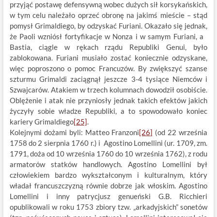
przyjąć postawę defensywną wobec dużych sił korsykańskich,
w tym celu należało oprzeć obronę na jakimś mieście – stąd
pomysł Grimaldiego, by odzyskać Furiani. Okazało się jednak,
że Paoli wzniósł fortyfikacje w Nonza i w samym Furiani, a
Bastia, ciągle w rękach rządu Republiki Genui, było
zablokowana. Furiani musiało zostać koniecznie odzyskane,
więc poproszono o pomoc Francuzów. By zwiększyć szanse
szturmu Grimaldi zaciągnął jeszcze 3-4 tysiące Niemców i
Szwajcarów. Atakiem w trzech kolumnach dowodził osobiście.
Oblężenie i atak nie przyniosły jednak takich efektów jakich
życzyły sobie władze Republiki, a to spowodowało koniec
kariery Grimaldiego
[25]
.
Kolejnymi dożami byli: Matteo Franzoni
[26]
(od 22 września
1758 do 2 sierpnia 1760 r.) i Agostino Lomellini (ur. 1709, zm.
1791, doża od 10 września 1760 do 10 września 1762), z rodu
armatorów statków handlowych. Agostino Lomellini był
człowiekiem bardzo wykształconym i kulturalnym, który
władał francuszczyzną równie dobrze jak włoskim. Agostino
Lomellini i inny patrycjusz genueński G.B. Ricchieri
opublikowali w roku 1753 zbiory tzw. „arkadyjskich” sonetów