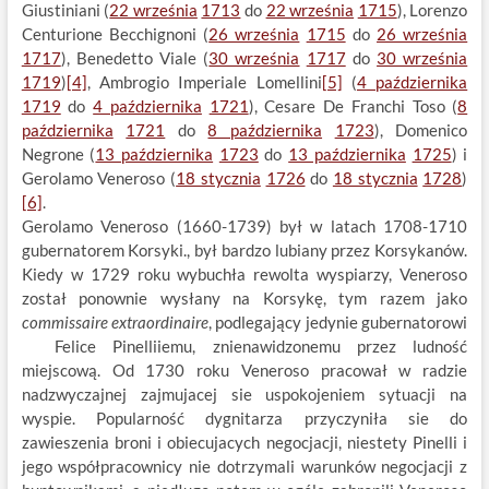
Giustiniani (
22 września
1713
do
22 września
1715
), Lorenzo
Centurione Becchignoni (
26 września
1715
do
26 września
1717
), Benedetto Viale (
30 września
1717
do
30 września
1719
)
[4]
, Ambrogio Imperiale Lomellini
[5]
(
4 października
1719
do
4 października
1721
), Cesare De Franchi Toso (
8
października
1721
do
8 października
1723
), Domenico
Negrone (
13 października
1723
do
13 października
1725
) i
Gerolamo Veneroso (
18 stycznia
1726
do
18 stycznia
1728
)
[6]
.
Gerolamo Veneroso (1660-1739) był w latach 1708-1710
gubernatorem Korsyki., był bardzo lubiany przez Korsykanów.
Kiedy w 1729 roku wybuchła rewolta wyspiarzy, Veneroso
został ponownie wysłany na Korsykę, tym razem jako
commissaire extraordinaire
, podlegający jedynie gubernatorowi
Felice Pinelliiemu, znienawidzonemu przez ludność
miejscową. Od 1730 roku Veneroso pracował w radzie
nadzwyczajnej zajmujacej sie uspokojeniem sytuacji na
wyspie. Popularność dygnitarza przyczyniła sie do
zawieszenia broni i obiecujacych negocjacji, niestety Pinelli i
jego współpracownicy nie dotrzymali warunków negocjacji z