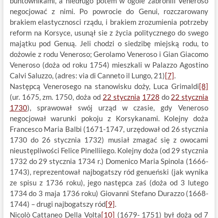
buntownikami, a niedługo potem w ogóle zabronili Veneroso
negocjować z nimi. Po powrocie do Genui, rozczarowany
brakiem elastycznosci rządu, i brakiem zrozumienia potrzeby
reform na Korsyce, usunął sie z życia politycznego do swego
majątku pod Genuą. Jeli chodzi o siedzibę miejską rodu, to
dożowie z rodu Veneroso; Gerolamo Veneroso i Gian Giacomo
Veneroso (doża od roku 1754) mieszkali w Palazzo Agostino
Calvi Saluzzo, (adres: via di Canneto il Lungo, 21)
[7]
.
Następcą Venerosego na stanowisku doży, Luca Grimaldi
[8]
(ur. 1675, zm. 1750, doża od
22 stycznia
1728
do
22 stycznia
1730
), sprawował swój urząd w czasie, gdy Veneroso
negocjował warunki pokoju z Korsykanami. Kolejny doża
Francesco Maria Balbi (1671-1747, urzędował od 26 stycznia
1730 do 26 stycznia 1732) musiał zmagać się z owocami
nieustępliwości Felice Pinelliiego. Kolejny doża (od 29 stycznia
1732 do 29 stycznia 1734 r.) Domenico Maria Spinola (1666-
1743), reprezentował najbogatszy ród genueński (jak wynika
ze spisu z 1736 roku), jego następca zaś (doża od 3 lutego
1734 do 3 maja 1736 roku) Giovanni Stefano Durazzo (1668-
1744) – drugi najbogatszy ród
[9]
.
Nicolò Cattaneo Della Volta
[10]
(1679- 1751) był dożą od 7