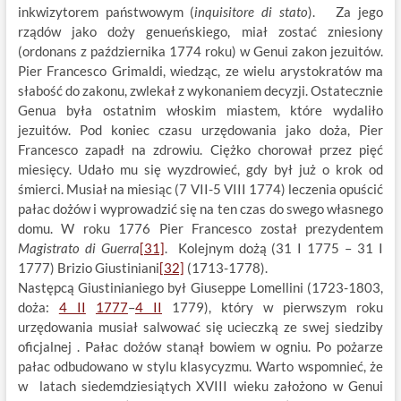
inkwizytorem państwowym (
inquisitore di stato
). Za jego
rządów jako doży genueńskiego, miał zostać zniesiony
(ordonans z października 1774 roku) w Genui zakon jezuitów.
Pier Francesco Grimaldi, wiedząc, ze wielu arystokratów ma
słabość do zakonu, zwlekał z wykonaniem decyzji. Ostatecznie
Genua była ostatnim włoskim miastem, które wydaliło
jezuitów. Pod koniec czasu urzędowania jako doża, Pier
Francesco zapadł na zdrowiu. Ciężko chorował przez pięć
miesięcy. Udało mu się wyzdrowieć, gdy był już o krok od
śmierci. Musiał na miesiąc (7 VII-5 VIII 1774) leczenia opuścić
pałac dożów i wyprowadzić się na ten czas do swego własnego
domu. W roku 1776 Pier Francesco został prezydentem
Magistrato di Guerra
[31]
. Kolejnym dożą (31 I 1775 – 31 I
1777) Brizio Giustiniani
[32]
(1713-1778).
Następcą Giustinianiego był Giuseppe Lomellini (1723-1803,
doża:
4 II
1777
–
4 II
1779), który w pierwszym roku
urzędowania musiał salwować się ucieczką ze swej siedziby
oficjalnej . Pałac dożów stanął bowiem w ogniu. Po pożarze
pałac odbudowano w stylu klasycyzmu. Warto wspomnieć, że
w latach siedemdziesiątych XVIII wieku założono w Genui