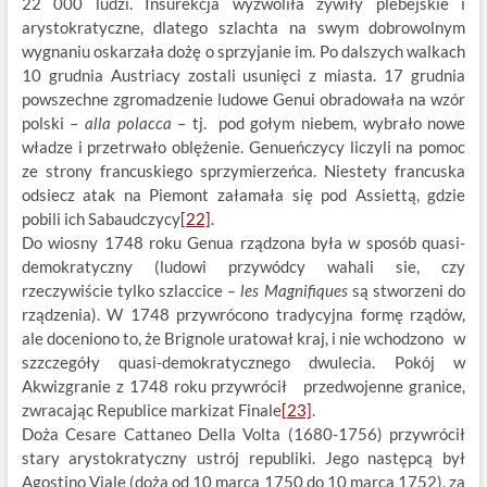
22 000 ludzi. Insurekcja wyzwoliła zywiły plebejskie i
arystokratyczne, dlatego szlachta na swym dobrowolnym
wygnaniu oskarzała dożę o sprzyjanie im. Po dalszych walkach
10 grudnia Austriacy zostali usunięci z miasta. 17 grudnia
powszechne zgromadzenie ludowe Genui obradowała na wzór
polski –
alla polacca
– tj. pod gołym niebem, wybrało nowe
władze i przetrwało oblężenie. Genueńczycy liczyli na pomoc
ze strony francuskiego sprzymierzeńca. Niestety francuska
odsiecz atak na Piemont załamała się pod Assiettą, gdzie
pobili ich Sabaudczycy
[22]
.
Do wiosny 1748 roku Genua rządzona była w sposób quasi-
demokratyczny (ludowi przywódcy wahali sie, czy
rzeczywiście tylko szlaccice
– les Magnifiques
są stworzeni do
rządzenia). W 1748 przywrócono tradycyjna formę rządów,
ale doceniono to, że Brignole uratował kraj, i nie wchodzono w
szzczegóły quasi-demokratycznego dwulecia. Pokój w
Akwizgranie z 1748 roku przywrócił przedwojenne granice,
zwracając Republice markizat Finale
[23]
.
Doża Cesare Cattaneo Della Volta (1680-1756) przywrócił
stary arystokratyczny ustrój republiki. Jego następcą był
Agostino Viale (doża od 10 marca 1750 do 10 marca 1752), za