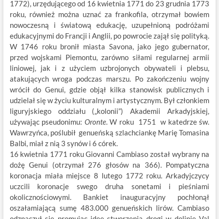
1772), urzędującego od 16 kwietnia 1771 do 23 grudnia 1773
roku, również można uznać za frankofila, otrzymał bowiem
nowoczesną i światową edukację, uzupełnioną podróżami
edukacyjnymi do Francji i Anglii, po powrocie zajął się polityką.
W 1746 roku bronił miasta Savona, jako jego gubernator,
przed wojskami Piemontu, zarówno siłami regularnej armii
liniowej, jak i z użyciem uzbrojonych obywateli i plebsu,
atakujących wroga podczas marszu. Po zakończeniu wojny
wrócił do Genui, gdzie objął kilka stanowisk publicznych i
udzielał się w życiu kulturalnym i artystycznym. Był członkiem
liguryjskiego oddziału („kolonii”) Akademii Arkadyjskiej,
używając pseudonimu:
Oronte
. W roku 1751 w katedrze św.
Wawrzyńca, poślubił genueńską szlachciankę Marię Tomasina
Balbi, miał z nią 3 synów i 6 córek.
16 kwietnia 1771 roku Giovanni Cambiaso został wybrany na
dożę Genui (otrzymał 276 głosów na 366). Pompatyczna
koronacja miała miejsce 8 lutego 1772 roku. Arkadyjczycy
uczcili koronacje swego druha sonetami i pieśniami
okolicznościowymi. Bankiet inauguracyjny pochłonął
oszałamiającą sumę 483.000 genueńskich lirów. Cambiaso
odznaczył sie promując ideę stworzenia drogi w dolinie Val