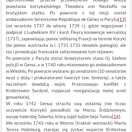
powstania korsykańskiego Theodora von Neuhoffa na
brytyjskim statku. Po powrocie z tej misji, został
ambasadorem Sérénissime République de Gênes w Paryżu
[13]
(od września 1737 do wiosny 1739 r.), gdzie negocjował i
podpisał z Ludwikiem XV i kard. Fleyry konwencje wersalską
(1737), zapewniając pomoc militarną Francji na terenie Koryki
(bo pomoc austriacka w l. 1731-1733 niewiele pomogła), ale
tez i prowokujac francuskie zaitereowanie tym rejonem.
Po powrocie z Paryża zostal iknwizytorem stanu (tj. Szefem
policji) w Genui, a w 1740 roku mianowano go ambasadorewm
w Wiedniu. Po powrocie wybrano go senatorem (10 senatorów
wraz z dożą i prokuratorami tworzyli tzw. Seniorię), a także
naczelnym dowódcą wojsk. Przeczuwajac konflikt z
Królestwem Sardynii, rozpoczał reorganizację małej armii
genueńskiej.
W roku 1742 Genua straciła swą ostatnią (nie liczac
oczywiście Korsyki) posiadłość na Morzu Śródziemnym,
wyspę-twierdzę Tabarka, którą zajęli ludzie beja Tunisu
[14]
.
We wrześniu 1743 roku w Worms (traktat wormacki) Maria
Teresa Habsburg, starajac się zyskac wsparcie Królestwa