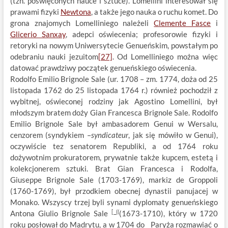
(tzn. poświęconych nauce i sztuce). Lomellini interesował się
prawami fizyki
Newtona
, a także jego nauka o ruchu komet. Do
grona znajomych Lomelliniego należeli
Clemente Fasce
i
Glicerio Sanxay
, adepci oświecenia; profesorowie fizyki i
retoryki na nowym Uniwersytecie Genueńskim, powstałym po
odebraniu nauki jezuitom
[27]
. Od Lomelliniego można więc
datować prawdziwy początek genueńskiego oświecenia.
Rodolfo Emilio Brignole Sale (ur. 1708 – zm. 1774, doża od 25
listopada 1762 do 25 listopada 1764 r.) również pochodził z
wybitnej, oświeconej rodziny jak Agostino Lomellini, był
młodszym bratem doży Gian Francesca Brignole Sale. Rodolfo
Emilio Brignole Sale był ambasadorem Genui w Wersalu,
cenzorem (syndykiem –
syndicateur
, jak się mówiło w Genui),
oczywiście tez senatorem Republiki, a od 1764 roku
dożywotnim prokuratorem, prywatnie także kupcem, estetą i
kolekcjonerem sztuki. Brat Gian Francesca i Rodolfa,
Giuseppe Brignole Sale (1703-1769), markiz de Groppoli
(1760-1769), był przodkiem obecnej dynastii panujacej w
Monako. Wszyscy trzej byli synami dyplomaty genueńskiego
[ ((
Antona Giulio Brignole Sale
(1673-1710), który w 1720
roku posłował do Madrytu, a w 1704 do Paryża rozmawiać o