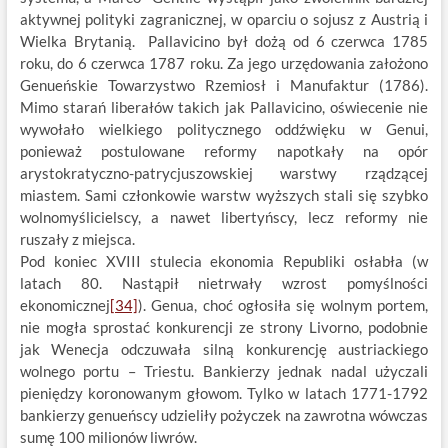
aktywnej polityki zagranicznej, w oparciu o sojusz z Austrią i
Wielka Brytanią. Pallavicino był dożą od
6 czerwca 1785
roku, do 6 czerwca 1787 roku. Za jego urzędowania założono
Genueńskie Towarzystwo Rzemiosł i Manufaktur (1786).
Mimo starań liberałów takich jak Pallavicino, oświecenie nie
wywołało wielkiego politycznego oddźwięku w Genui,
ponieważ postulowane reformy napotkały na opór
arystokratyczno-patrycjuszowskiej warstwy rządzącej
miastem. Sami członkowie warstw wyższych stali się szybko
wolnomyślicielscy, a nawet libertyńscy, lecz reformy nie
ruszały z miejsca.
Pod koniec XVIII stulecia ekonomia Republiki osłabła (w
latach 80. Nastąpił nietrwały wzrost pomyślności
ekonomicznej
[34]
). Genua, choć ogłosiła się wolnym portem,
nie mogła sprostać konkurencji ze strony Livorno, podobnie
jak Wenecja odczuwała silną konkurencję austriackiego
wolnego portu – Triestu. Bankierzy jednak nadal użyczali
pieniędzy koronowanym głowom. Tylko w latach 1771-1792
bankierzy genueńscy udzieliły pożyczek na zawrotna wówczas
sumę 100 milionów liwrów.