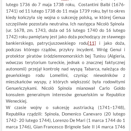
lutego 1736 do 7 maja 1738 roku, Costantini Balbi (1676-
1741) od 11 lutego 1738 do 11 maja 1739 roku, był to okres
kiedy kończyła się wojna o sukcesję polską, w której Genua
szczęśliwie pozostała neutralna. Ich następca Nicolò Spinola
(ur. 1678, zm. 1743, doża od 16 lutego 1740 do 16 lutego
1742) roku pamiętany jest jako doża pochodzący ze sławnego
bankierskiego, patrycjuszowskiego rodu
[11]
i jako doża,
podczas którego rządów, przykry incydent. Wróg Genui i
protektor piratów śródziemnomorskich bej Tunisu (Algieria,
wówczas terytorium tureckie, jednak o znacznej faktycznej
autonomii) przejął kontrolę nad wyspą Tabarca, należąca do
geueńskiego rodu Lomellini, czyniąc niewolników z
mieszkańców wyspy, z których większość była rodowitymi
Genueńczykami. Nicolò Spinola mianował Carlo Goldo
konsulem generalnym interesów genueńskim w Republice
Weneckiej.
W czasie wojny o sukcesję austriacką (1741–1748),
Republika rządzili: Spinola, Domenico Canevaro (20 lutego
1742- 20 lutego 1744), Lorenzo De Mari (1 marca 1744 do 1
marca 1746), Gian Francesco Brignole Sale II (4 marca 1746