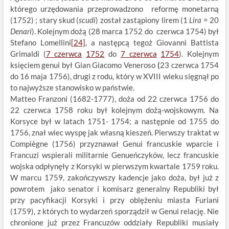
którego urzędowania przeprowadzono reformę monetarną
(1752) ; stary skud (
scudi
) został zastąpiony lirem (1
Lira
= 20
Denari
). Kolejnym dożą (28 marca 1752 do czerwca 1754) był
Stefano Lomellini
[24]
, a następcą tegoż Giovanni Battista
Grimaldi (
7 czerwca
1752
do
7 czerwca
1754
). Kolejnym
księciem genui był Gian Giacomo Veneroso
(
23 czerwca 1754
do 16 maja 1756), drugi z rodu, który w XVIII wieku sięgnął po
to najwyższe stanowisko w państwie.
Matteo Franzoni (1682-1777), doża od 22 czerwca 1756 do
22 czerwca 1758 roku był kolejnym dożą-wojskowym. Na
Korsyce był w latach 1751- 1754; a następnie od 1755 do
1756, znał wiec wyspę jak własną kieszeń. Pierwszy traktat w
Compiègne (1756) przyznawał Genui francuskie wparcie i
Francuzi wspierali militarnie Genueńczyków, lecz francuskie
wojska odpłynęły z Korsyki w pierwszym kwartale 1759 roku.
W marcu 1759, zakończywszy kadencje jako doża, był już z
powrotem jako senator i komisarz generalny Republiki był
przy pacyfikacji Korsyki i przy oblężeniu miasta Furiani
(1759), z których to wydarzeń sporządził w Genui relację. Nie
chronione już przez Francuzów oddziały Republiki musiały