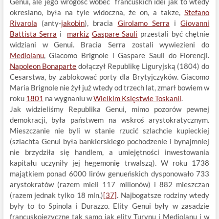
Genui, ale jego wrogośc wobec francuskich idei jak to wtedy
okreslano, była na tyle widoczna, że on, a takze,
Stefano
Rivarola
(anty-
jakobin
), bracia
Girolamo Serra
i
Giovanni
Battista Serra
i
markiz
Gaspare Sauli
przestali być chętnie
widziani w Genui. Bracia Serra zostali wywiezieni do
Mediolanu
, Giacomo Brignole i Gaspare Sauli do Florencji.
Napoleon Bonaparte
dołączył Republikę Liguryjską (1804) do
Cesarstwa, by zablokować porty dla Brytyjczyków. Giacomo
Maria Brignole nie żył już wtedy od trzech lat, zmarł bowiem w
roku
1801
na wygnaniu w
Wielkim Księstwie Toskanii
.
Jak widzieliśmy Republika Genui, mimo pozorów pewnej
demokracji, była państwem na wskroś arystokratycznym.
Mieszczanie nie byli w stanie rzucić szlachcie kupieckiej
(szlachta Genui była bankierskiego pochodzenie i bynajmniej
nie brzydziła się handlem, a umiejętności inwestowania
kapitału uczyniły jej hegemonię trwalszą). W roku 1738
majątkiem ponad 6000 lirów genueńskich dysponowało 733
arystokratów (razem mieli 117 milionów) i 882 mieszczan
(razem jednak tylko 18 mln.)
[37]
. Najbogatsze rodziny wtedy
były to to Spinola i Durazzo. Elity Genui były w zasadzie
francuskojęzyczne tak samo jak elity Turynu i Mediolanu i w