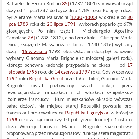
Raffaele De Ferrari Rodino
[35]
(1732-1801) sprawował urząd
doży od 4 lipca1787 do tegoż dnia 1789 roku. Kolejnym dożą
był Alerame Maria Pallavicini (
1730
–
1805
) w okresie od
30
lipca
1789
roku do
20 lipca
1791
(wyborach poparło go 67%
głosujących). Po nim rządził Michelangelo Agostino
Cambiaso
[36]
(1738-1813), a po tym z kolei Giuseppe Maria
Doria, książę de Massanova e Tacina (1730-1816) wybrany
dożą
16 września
1793 roku. Ostatnim dożą był ponownie
wybrany Giacomo Maria Brignole (z młodszej gałęzi rodu),
którego ponowna kadencja przypadała na okres od
17
listopada
1795
roku do
14 czerwca
1797
roku. Gdy w czerwcu
1797
roku
Republika Genui
przestała istnieć, Giacomo Maria
Brignole został pozbawiony swych funkcji, przez
rewolucjonistów francuskich i ich włoskich sympatyków
(żołnierze francuscy i tłum mieszkańców okradło wówczas
pałac dożów). Na miejsce starej Republiki powstała pro-
francuska i pro-rewolucyjna
Republika Liguryjska
, w której w
1798
roku zarządzono czystki polityczne. Inaczej niż ostatni
doza Wenecji Ludovico Manin, Brignole zaakceptował
proponowaną przez rewolucjonistów funkcję szefa magistratu