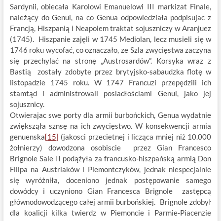
Sardynii, obiecała Karolowi Emanuelowi III markizat Finale,
należący do Genui, na co Genua odpowiedziała podpisujac z
Francją, Hiszpanią i Neapolem traktat sojuszniczy w Aranjuez
(1745). Hiszpanie zajęli w 1745 Mediolan, lecz musieli się w
1746 roku wycofać, co oznaczało, ze Szla zwycięstwa zaczyna
się przechylać na stronę „Austrosardów”. Korsyka wraz z
Bastią zostały zdobyte przez brytyjsko-sabaudzka flotę w
listopadzie 1745 roku. W 1747 Francuzi przepędzili ich
stamtąd i administrowali posiadłościami Genui, jako jej
sojusznicy.
Otwierajac swe porty dla armii burbońckich, Genua wydatnie
zwiększąła sznsę na ich zwycięstwo. W konsekwencji armia
genuenska
[15]
(jakosci przecietnej i licząca mniej niż 10.000
żołnierzy) dowodzona osobiscie przez Gian Francesco
Brignole Sale II podążyła za francusko-hiszpańską armią Don
Filipa na Austriaków i Piemontczyków, jednak niespecjalnie
się wyróżniła, doceniono jednak postępowanie samego
dowódcy i uczyniono Gian Francesca Brignole zastępcą
głównodowodzącego całej armii burbońskiej. Brignole zdobył
dla koalicji kilka twierdz w Piemoncie i Parmie-Piacenzie