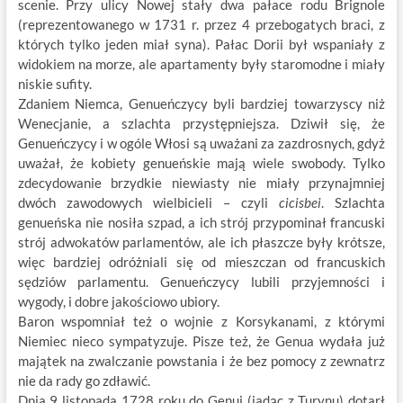
scenie. Przy ulicy Nowej stały dwa pałace rodu Brignole
(reprezentowanego w 1731 r. przez 4 przebogatych braci, z
których tylko jeden miał syna). Pałac Dorii był wspaniały z
widokiem na morze, ale apartamenty były staromodne i miały
niskie sufity.
Zdaniem Niemca, Genueńczycy byli bardziej towarzyscy niż
Wenecjanie, a szlachta przystępniejsza. Dziwił się, że
Genueńczycy i w ogóle Włosi są uważani za zazdrosnych, gdyż
uważał, że kobiety genueńskie mają wiele swobody. Tylko
zdecydowanie brzydkie niewiasty nie miały przynajmniej
dwóch zawodowych wielbicieli – czyli
cicisbei
. Szlachta
genueńska nie nosiła szpad, a ich strój przypominał francuski
strój adwokatów parlamentów, ale ich płaszcze były krótsze,
więc bardziej odróżniali się od mieszczan od francuskich
sędziów parlamentu. Genueńczycy lubili przyjemności i
wygody, i dobre jakościowo ubiory.
Baron wspomniał też o wojnie z Korsykanami, z którymi
Niemiec nieco sympatyzuje. Pisze też, że Genua wydała już
majątek na zwalczanie powstania i że bez pomocy z zewnatrz
nie da rady go zdławić.
Dnia 9 listopada 1728 roku do Genui (jadąc z Turynu) dotarł