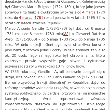
deputację Handlu (
Deputazione del Commerzio
). Kolejnym dożą
był Giacomo Maria Brignole (1724-1801), który jako jedyny
sprawował tą funkcje dwukrotnie (w okresie od
4 marca
1779
roku, do
4 marca
–
1781
roku i ponownie w latach 1795-97, w
ostatnich latach istnienia Republiki.
Marco Antonio Gentile (1723-1798) był dożą od 8 marca
1781 roku do 8 marca 1783 roku
[33]
, a Giovanni Battista
Ayroli (1731-1808) – od 6 maja 1783 roku, do 6 maja 1785
roku. W dniu elekcji Gentilego była straszliwa burza z
piorunami, z których jedne uderzył w sale tronową zabijając
ok. 20 osób. Tego samego roku był okropna zima, która
zniszczyła prawie wsyztskie gaje oliwne i cytrusowe
przynosząc straty w wysokości 10 milionów lirów.
W 1785 roku obaj Gentile i Ayroli ponownie ubiegali się o
urząd, lecz pokonał ich Gian Carlo Pallavicino (1729-1794) .
Był on przywódcą frakcji „liberalnej” w Republice, dążył do
reformy sposobów wyłaniania urzędów, nawet do przebudowy
systemu politycznego, by bardziej przypominał on monarchię
konstytucyjną. Ayroli reprezentował wówczas
konserwatystów dążących do ugruntowania istniejącego
systemu, a Marco Gentile wystąpił jako zwolennik bardziej