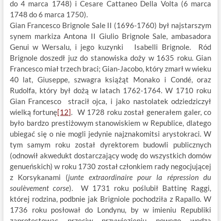
do 4 marca 1748) i Cesare Cattaneo Della Volta (6 marca
1748 do 6 marca 1750).
Gian Francesco Brignole Sale II (1696-1760) był najstarszym
synem markiza Antona II Giulio Brignole Sale, ambasadora
Genui w Wersalu, i jego kuzynki Isabelli Brignole. Ród
Brignole doszedł juz do stanowiska doży w 1635 roku. Gian
Francesco miał trzech braci; Gian-Jacobo, który zmarł w wieku
40 lat, Giuseppe, szwagra książąt Monako i Condé, oraz
Rudolfa, który był dożą w latach 1762-1764. W 1710 roku
Gian Francesco stracił ojca, i jako nastolatek odziedziczył
wielką fortunę
[12]
. W 1728 roku został generałem galer, co
było bardzo prestiżowym stanowiskiem w Republice, dlatego
ubiegać się o nie mogli jedynie najznakomitsi arystokraci. W
tym samym roku został dyrektorem budowli publicznych
(odnowił akwedukt dostarczający wodę do wszystkich domów
genueńskich) w roku 1730 został członkiem rady negocjującej
z Korsykanami (
junte extraordinaire pour la répression du
soulèvement corse
). W 1731 roku poślubił Battinę Raggi,
której rodzina, podbnie jak Brigniole pochodziła z Rapallo. W
1736 roku posłował do Londynu, by w imieniu Republiki
zaprotestowac przeciw przywiezieniu nowego wodza