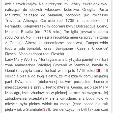
dzisiejszych krajów. Na jej terytorium leżały także enklawy
należące do obcych władców; księstwo Oneglia Porto
Maurizio, należące do Sabaudii, podobnie jak Pornassio
Trovasta, Albenga, Carrosio (od 1738 r. sabaudzkie) i
Perinaldo. Kolejnymi takimi dobrami były : Dolceacqua, Loano,
Masone, Busalla (do 1728 roku), Torriglia (prywatne dobra
rodu Doria), Noli (niezależna republika miejska sprzymierzona
z Genuą), Albera (autonomiczne opactwo), Campofreddo
(dobra rodu Spinola), oraz; Savignone i Casella, Croce de’
Fieschi i Vobbia (dobra rodu Fieschi).
Lady Mary Wortley Montagu znana brytyjska pamiętnikarka i
żona ambasadora Wielkiej Brytanii w Stambule, bawiła w
Genui (przybyła tam z Tunisu) w sierpniu 1718 roku
[38]
. 28
sierpnia pisała do swej siostry, że mieszka w domu niejakiej
pani D’Avenant (obdarzonej dużym poczuciem humoru)
mieszczącym się przy S. Pietro d’Arena. Genua, jak pisze Mary
Montagu, była zbudowana w pięknej zatoce, na wzgórzu. Jej
zabudowania przeplatały się z ogrodami, a z budynków w
mieście była piękny widok na morze (choć ponoć nie tak
piękny jak w Stambule
[39]
). Genueńczycy nie byli tak zamożni