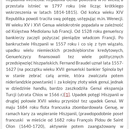
przestała istnieć w 1797 roku (nie licząc krótkiego
wskrzeszenia w latach 1814-1815). Od końca wieku XIV
Republika powoli traciła swą potęgę, ustępując m.in. Wenecji.
W wieku XV i XVI Genua wielokrotnie popadała w zależność
od Księstwa Mediolanu lub Francji. Od 1528 roku genueńscy
bankierzy zaczęli pożyczać pieniądze władcom Francji. Po
bankructwie Hiszpanii w 1557 roku i co się z tym wiązało,
upadku wielu niemieckich przedsiębiorstw kredytowych,
Genueńczycy finansowali tez wiele politycznych
przedsięwzięć hiszpańskich. Fernand Braudel uznał lata 1557-
1627 (na początku wieku XVII genueński bankier Spinola był
w stanie zebrać całą armie, która zwalczała potem
niderlandzkie powstanie) i za kolejny złoty wiek genui, jednak
w dziedzinie handlu, bardzo zaszkodziła Genui ekspansja
Turcji (utrata Chios w 1566 r.)
[1]
. Upadek potęgi Hiszpanii w
drugiej połowie XVII wieku przyniósł tez upadek Genui. W
maju 1684 roku flota francuska zbombardowała Genuę, w
ramach kary za wspieranie Hiszpanii, (prawdopodobnie poseł
francuski w mieście od 1682 roku François Pidou de Saint
Olon (1640-1720), aktywnie potem zaangażowany w