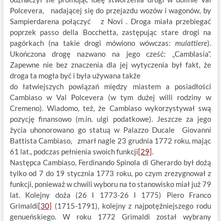
Polcevera, nadającej się do przejazdu wozów i wagonów, by
Sampierdarena połączyć z Novi . Droga miała przebiegać
poprzek passo della Bocchetta, zastępując stare drogi na
pagórkach (na takie drogi mówiono wówczas:
mulattiere
).
Ukończona drogę nazwano na jego cześć: „Camblasia”.
Zapewne nie bez znaczenia dla jej wytyczenia był fakt, że
droga ta mogła być i była używana także
do łatwiejszych powiązań między miastem a posiadłości
Cambiaso w Val Polcevera (w tym dużej willi rodziny w
Cremeno). Wiadomo, też, że Cambiaso wykorzystywał swą
pozycję finansowo (m.in. ulgi podatkowe). Jeszcze za jego
życia uhonorowano go statuą w Palazzo Ducale Giovanni
Battista Cambiaso, zmarł nagle 23 grudnia 1772 roku, mając
61 lat., podczas pełnienia swoich funkcji
[29]
.
Następca Cambiaso, Ferdinando Spinola di Gherardo był dożą
tylko od 7 do 19 stycznia 1773 roku, po czym zrezygnował z
funkcji, ponieważ w chwili wyboru na to stanowisko miał już 79
lat. Kolejny doża (26 I 1773-26 I 1775) Piero Franco
Grimaldi
[30]
(1715-1791), kolejny z najpotężniejszego rodu
genueńskiego. W roku 1772 Grimaldi został wybrany