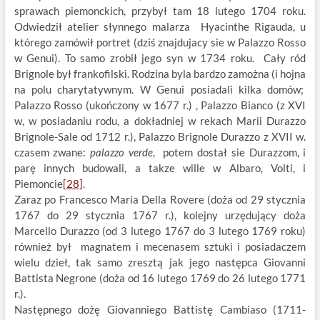
sprawach piemonckich, przybył tam 18 lutego 1704 roku.
Odwiedził atelier słynnego malarza Hyacinthe Rigauda, u
którego zamówił portret (dziś znajdujacy sie w Palazzo Rosso
w Genui). To samo zrobił jego syn w 1734 roku. Cały ród
Brignole był frankofilski. Rodzina byla bardzo zamożna (i hojna
na polu charytatywnym. W Genui posiadali kilka domów;
Palazzo Rosso (ukończony w 1677 r.) , Palazzo Bianco (z XVI
w, w posiadaniu rodu, a dokładniej w rekach Marii Durazzo
Brignole-Sale od 1712 r.), Palazzo Brignole Durazzo z XVII w.
czasem zwane:
palazzo verde
, potem dostał sie Durazzom, i
parę innych budowali, a takze wille w Albaro, Volti, i
Piemoncie
[28]
.
Zaraz po Francesco Maria Della Rovere (doża od
29 stycznia
1767 do 29 stycznia 1767 r.), kolejny urzędujący doża
Marcello Durazzo (od 3 lutego 1767 do 3 lutego 1769 roku)
również był magnatem i mecenasem sztuki i posiadaczem
wielu dzieł, tak samo zresztą jak jego następca Giovanni
Battista Negrone (doża
od
16 lutego 1769 do 26 lutego 1771
r.).
Następnego dożę Giovanniego Battistę Cambiaso (1711-