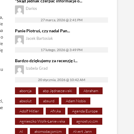
"Skąd jednak czerpać informacje o...
Darios
a,
27 marca, 2026 @ 2:41 PM
ie
na
Panie Piotruś, czy nadal Pan...
 o
Jacek Bartosiak
le
ię
17 lutego, 2026 @ 3:49 PM
Bardzo dziękujemy za recenzję i...
Izabela Grad
su
20 stycznia, 2026 @ 10:42 AM
aborcja
abp Jędraszewski
Abraham
i,
absolut
absurd
Adam Nobis
ne
Adolf Hitler
Afryka
Agenda Europe
Agnieszko Wołk-Łaniewska
agnostycyzm
AI
akomodacjonizm
Alvert Jann