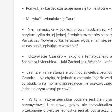
– Pomyśl, jak bardzo dziś zdaje nam się to nieistotne –
– Muzyka? – zdumiała się Gauri.
– Nie, nie muzyka – pokręcił głową młodzieniec. – Ch
przykuci tylko do tej jednej, średnich rozmiarów planet
Paryżu czy Nowym Jorku. Teraz zaś wydaje nam się, że
za nas oboje, opisując te wrażenia?
– Oczywiście Czandro – jakby dla tematycznego a
Shankara i Menuhina. – Jaki Zachód, jaki Wschód – zaśm
– Jeśli Ziemianie staną się wolni od żywieli, z pewn
Czandra. – No chyba, że jednak to zostanie i będzie wsc
co obudziło na moment sprzedawcę nie przyzwyczajon
jednak niczym zasnął po chwili.
– W tym naszym ziemskim podziale jest cień prawd
przemysłowej i naukowej, gdyby nie indywidualiz
przekonanie o tym, że jednostka jednak coś znaczy, 