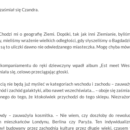
 zaśmiał się Czandra.
odzi mi o geografię Ziemi. Dopóki, tak jak inni Ziemianie, byliś
y, mieliśmy wrażenie wielkich odległości, gdy słyszeliśmy o Bagdadzi
 są to uliczki dawno nie odwiedzanego miasteczka. Mogę chyba mów
kompaniamentu do ręki dziewczyny wpadł album „Est meet Wes
iała się, celowo przeciągając głoski.
ością nie będą już myśleć w kategoriach wschodu i zachodu – zauważ
hód i zachód galaktyki, albo nawet wszechświata… – oboje się zaśmial
ego do tego, że ktokolwiek przychodzi do tego sklepu. Niezrażo
y – zauważyła kosmitka. – Nie wiem, czy doszłoby do rewoluc
m mieszkańców Londynu, Berlina czy Paryża. Ten indywidualiz
był budowany przez zachodnią kulturę przez długie wieki, czasem