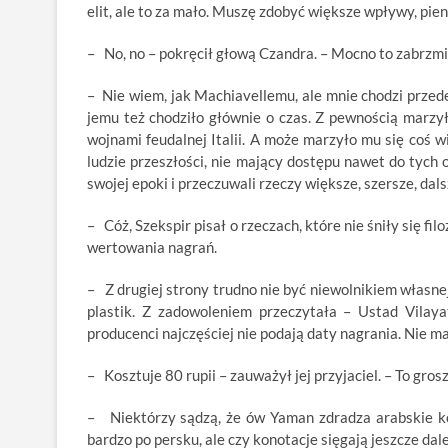
elit, ale to za mało. Muszę zdobyć większe wpływy, pien
– No, no – pokręcił głową Czandra. – Mocno to zabrzmi
– Nie wiem, jak Machiavellemu, ale mnie chodzi przede
jemu też chodziło głównie o czas. Z pewnością marzy
wojnami feudalnej Italii. A może marzyło mu się coś 
ludzie przeszłości, nie mający dostępu nawet do tych 
swojej epoki i przeczuwali rzeczy większe, szersze, dal
– Cóż, Szekspir pisał o rzeczach, które nie śniły się f
wertowania nagrań.
– Z drugiej strony trudno nie być niewolnikiem własne
plastik. Z zadowoleniem przeczytała – Ustad Vilay
producenci najczęściej nie podają daty nagrania. Nie ma
– Kosztuje 80 rupii – zauważył jej przyjaciel. – To gro
– Niektórzy sądzą, że ów Yaman zdradza arabskie korz
bardzo po persku, ale czy konotacje sięgają jeszcze d