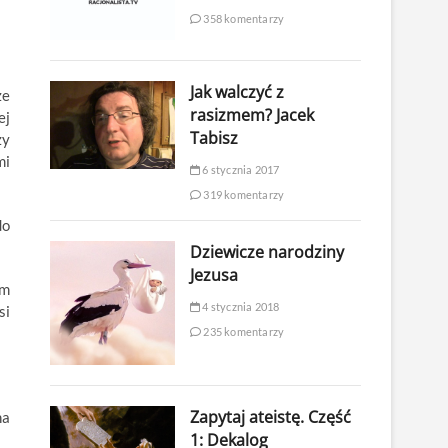
358 komentarzy
Jak walczyć z
że
rasizmem? Jacek
ej
Tabisz
zy
mi
6 stycznia 2017
319 komentarzy
do
Dziewicze narodziny
Jezusa
em
4 stycznia 2018
si
235 komentarzy
Zapytaj ateistę. Część
na
1: Dekalog