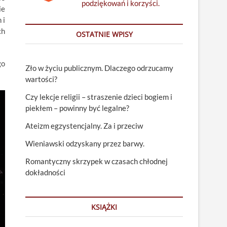
podziękowań i korzyści.
ie
 i
ch
OSTATNIE WPISY
go
Zło w życiu publicznym. Dlaczego odrzucamy
wartości?
Czy lekcje religii – straszenie dzieci bogiem i
piekłem – powinny być legalne?
Ateizm egzystencjalny. Za i przeciw
Wieniawski odzyskany przez barwy.
Romantyczny skrzypek w czasach chłodnej
dokładności
KSIĄŻKI