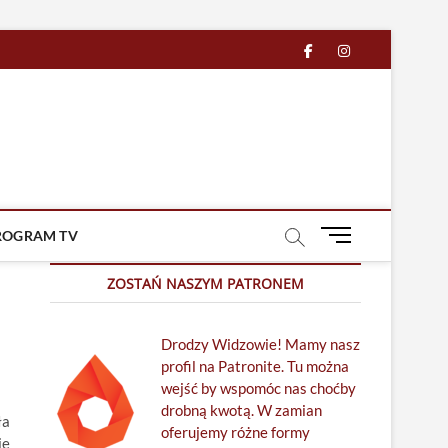
facebook
in
M
ROGRAM TV
e
n
ZOSTAŃ NASZYM PATRONEM
u
B
Drodzy Widzowie! Mamy nasz
u
profil na Patronite. Tu można
t
wejść by wspomóc nas choćby
t
drobną kwotą. W zamian
o
ła
oferujemy różne formy
n
ie