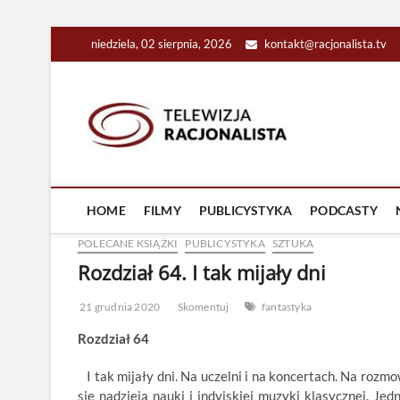
Skip
niedziela, 02 sierpnia, 2026
kontakt@racjonalista.tv
to
content
Racjona
RACJONALNA TELEW
HOME
FILMY
PUBLICYSTYKA
PODCASTY
POLECANE KSIĄŻKI
PUBLICYSTYKA
SZTUKA
Rozdział 64. I tak mijały dni
21 grudnia 2020
Skomentuj
fantastyka
Rozdział 64
I tak mijały dni. Na uczelni i na koncertach. Na rozm
się nadzieją nauki i indyjskiej muzyki klasycznej. Jed