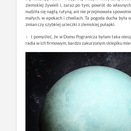
ziemskiej żywieli i, zaraz po tym, powrót do własnyc
nudziła się nagłą rutyną, ani nie przejmowała spowolni
małych, w epokach i chwilach. Ta pogoda ducha była w
zmian czy szybkiej ucieczki z ziemskiej pułapki.
– I pomyśleć, że w Domu Pogranicza byłam taka niespo
radia w ich firmowym, bardzo zakurzonym sklepiku mies