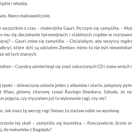
iądze i władzę.
ało. Nieco makiawelicznie.
 wszystkim o czas – stwierdziła Gauri. Po czym się zamyśliła. – Mo
ło mu się doczekanie harmonijnych i stabilnych rządów w rozrywan
więcej? – Gauri znów się zamyśliła. – Chciałabym, aby wszyscy mądr
odkryć, które dziś są udziałem Ziemian, mimo to nie byli niewolnika
sze od tych znanych.
ilozofom – Czandra uśmiechnął się znad zakurzonych CD i znów wrócił 
j epoki – dziewczyna uniosła jeden z albumów i otarła zalepiony pył
at Khan, główny sitarowy rywal Raviego Shankara. Szkoda, że na
m pojęcia, czy słyszałam już to wykonanie ragi, czy nie?
sze. Jak masz tę wersję ragi Yaman, to zostaw sobie na wymianę.
enie tej skali – zamyśliła się kosmitka. – Rzeczywiście, brzmi o
alej, do makamów z Bagdadu?