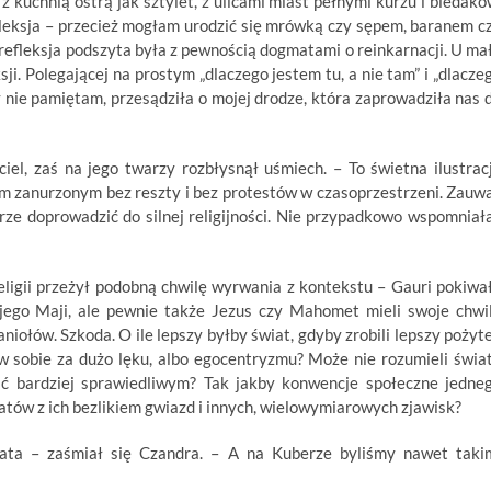
z kuchnią ostrą jak sztylet, z ulicami miast pełnymi kurzu i biedakó
efleksja – przecież mogłam urodzić się mrówką czy sępem, baranem c
refleksja podszyta była z pewnością dogmatami o reinkarnacji. U ma
ji. Polegającej na prostym „dlaczego jestem tu, a nie tam” i „dlacze
ty nie pamiętam, przesądziła o mojej drodze, która zaprowadziła nas 
iel, zaś na jego twarzy rozbłysnął uśmiech. – To świetna ilustrac
tom zanurzonym bez reszty i bez protestów w czasoprzestrzeni. Zauw
rze doprowadzić do silnej religijności. Nie przypadkowo wspomniał
ligii przeżył podobną chwilę wyrwania z kontekstu – Gauri pokiwa
 jego Maji, ale pewnie także Jezus czy Mahomet mieli swoje chwi
niołów. Szkoda. O ile lepszy byłby świat, gdyby zrobili lepszy pożyt
 w sobie za dużo lęku, albo egocentryzmu? Może nie rozumieli świa
nić bardziej sprawiedliwym? Tak jakby konwencje społeczne jedne
ów z ich bezlikiem gwiazd i innych, wielowymiarowych zjawisk?
a – zaśmiał się Czandra. – A na Kuberze byliśmy nawet taki