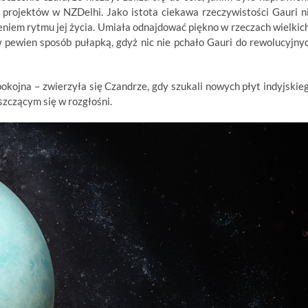
h projektów w NZDelhi. Jako istota ciekawa rzeczywistości Gauri n
eniem rytmu jej życia. Umiała odnajdować piękno w rzeczach wielkich
 pewien sposób pułapką, gdyż nic nie pchało Gauri do rewolucyjny
kojna – zwierzyła się Czandrze, gdy szukali nowych płyt indyjskie
zczącym się w rozgłośni.