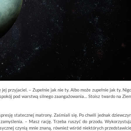
jej przyjaciel. – Zupełnie jak nie ty. Albo może zupełnie jak ty. Nig
 spokój pod warstwą silnego zaangażowania… Stoisz twardo na Ziem
esję statecznej matrony. Zaśmiali się. Po chwili jednak dziewczy
k zamyślenia. – Masz rację. Trzeba ruszyć do przodu. Wykorzystuj
sycznej czynią mnie znaną, również wśród niektórych przedstawicie