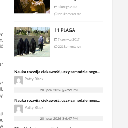
3 lutego 2018
223 komentarze
11 PLAGA
my
e,
7 czerwca 2017
ić
221 komentarzy
t”
Nauka rozwija ciekawość, uczy samodzielnego...
Patty Black
ył
i,
20 lipca, 2026 @ 6:59 PM
ny
Nauka rozwija ciekawość, uczy samodzielnego...
Patty Black
ji
20 lipca, 2026 @ 6:47 PM
m,
 w