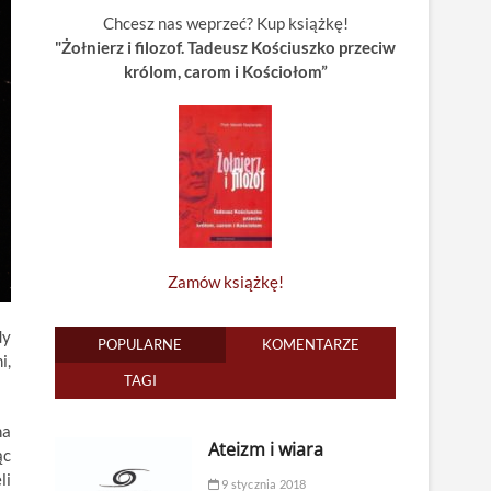
Chcesz nas weprzeć? Kup książkę!
"Żołnierz i filozof. Tadeusz Kościuszko przeciw
królom, carom i Kościołom”
Zamów książkę!
dy
POPULARNE
KOMENTARZE
i,
TAGI
na
Ateizm i wiara
ąc
li
9 stycznia 2018