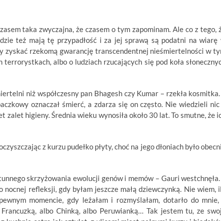
zasem taka zwyczajna, że czasem o tym zapominam. Ale co z tego, 
ludzie też mają tę przypadłość i za jej sprawą są podatni na wiarę
aby zyskać rzekomą gwarancję transcendentnej nieśmiertelności w t
terrorystkach, albo o ludziach rzucających się pod koła słoneczny
iertelni niż współczesny pan Bhagesh czy Kumar – rzekła kosmitka.
czkowy oznaczał śmierć, a zdarza się on często. Nie wiedzieli nic
et zalet higieny. Średnia wieku wynosiła około 30 lat. To smutne, że i
czyszczając z kurzu pudełko płyty, choć na jego dłoniach było obecn
tunnego skrzyżowania ewolucji genów i memów – Gauri westchnęła.
nocnej refleksji, gdy byłam jeszcze małą dziewczynką. Nie wiem, i
pewnym momencie, gdy leżałam i rozmyślałam, dotarło do mnie,
Francuzką, albo Chinką, albo Peruwianką… Tak jestem tu, ze swo