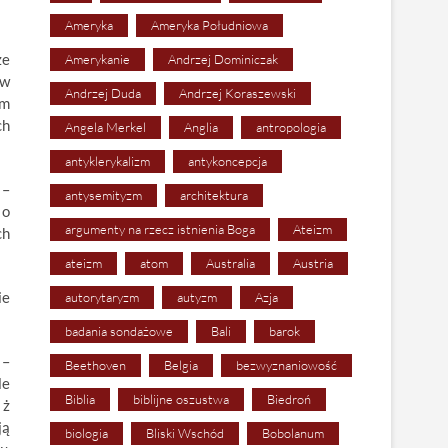
Ameryka
Ameryka Południowa
że
Amerykanie
Andrzej Dominiczak
 w
Andrzej Duda
Andrzej Koraszewski
ym
ch
Angela Merkel
Anglia
antropologia
antyklerykalizm
antykoncepcja
 –
antysemityzm
architektura
 o
argumenty na rzecz istnienia Boga
Ateizm
ch
ateizm
atom
Australia
Austria
ie
autorytaryzm
autyzm
Azja
badania sondażowe
Bali
barok
 –
Beethoven
Belgia
bezwyznaniowość
le
Biblia
biblijne oszustwa
Biedroń
 ż
ją
biologia
Bliski Wschód
Bobolanum