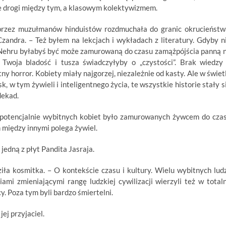
e drogi między tym, a klasowym kolektywizmem.
zez muzułmanów hinduistów rozdmuchała do granic okrucieństw
andra. – Też byłem na lekcjach i wykładach z literatury. Gdyby n
i Nehru byłabyś być może zamurowaną do czasu zamążpójścia panną 
 Twoja bladość i tusza świadczyłyby o „czystości”. Brak wiedzy
y horror. Kobiety miały najgorzej, niezależnie od kasty. Ale w świet
 w tym żywieli i inteligentnego życia, te wszystkie historie stały s
dekad.
e potencjalnie wybitnych kobiet było zamurowanych żywcem do cza
m między innymi polega żywiel.
 jedną z płyt Pandita Jasraja.
a kosmitka. – O kontekście czasu i kultury. Wielu wybitnych ludz
mi zmieniającymi rangę ludzkiej cywilizacji wierzyli też w total
y. Poza tym byli bardzo śmiertelni.
j przyjaciel.