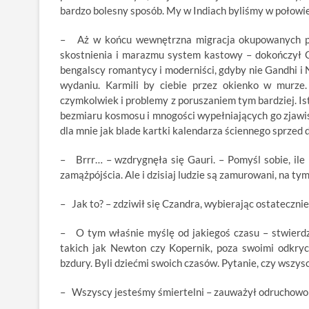
bardzo bolesny sposób. My w Indiach byliśmy w połowi
– Aż w końcu wewnętrzna migracja okupowanych pr
skostnienia i marazmu system kastowy – dokończył Cz
bengalscy romantycy i moderniści, gdyby nie Gandhi 
wydaniu. Karmili by ciebie przez okienko w murze.
czymkolwiek i problemy z poruszaniem tym bardziej. Istn
bezmiaru kosmosu i mnogości wypełniających go zjawisk,
dla mnie jak blade kartki kalendarza ściennego sprzed 
– Brrr… – wzdrygnęła się Gauri. – Pomyśl sobie, il
zamążpójścia. Ale i dzisiaj ludzie są zamurowani, na ty
– Jak to? – zdziwił się Czandra, wybierając ostatecznie
– O tym właśnie myślę od jakiegoś czasu – stwierdził
takich jak Newton czy Kopernik, poza swoimi odkrycia
bzdury. Byli dziećmi swoich czasów. Pytanie, czy wszysc
– Wszyscy jesteśmy śmiertelni – zauważył odruchowo je