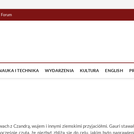
Forum
lista TV
IZJA
NAUKA I TECHNIKA
WYDARZENIA
KULTURA
ENGLISH
P
owach z Czandrą, wujem i innymi ziemskimi przyjaciółmi. Gauri stawa
nocześnie czuła, że niezbyt zbliża się do celu, jakim było naprawien