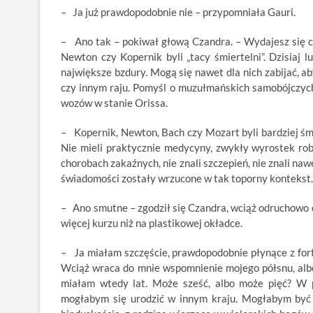
– Ja już prawdopodobnie nie – przypomniała Gauri.
– Ano tak – pokiwał głową Czandra. – Wydajesz się c
Newton czy Kopernik byli „tacy śmiertelni”. Dzisiaj 
największe bzdury. Mogą się nawet dla nich zabijać, 
czy innym raju. Pomyśl o muzułmańskich samobójczych 
wozów w stanie Orissa.
– Kopernik, Newton, Bach czy Mozart byli bardziej śm
Nie mieli praktycznie medycyny, zwykły wyrostek roba
chorobach zakaźnych, nie znali szczepień, nie znali naw
świadomości zostały wrzucone w tak toporny kontekst.
– Ano smutne – zgodził się Czandra, wciąż odruchowo o
więcej kurzu niż na plastikowej okładce.
– Ja miałam szczęście, prawdopodobnie płynące z for
Wciąż wraca do mnie wspomnienie mojego półsnu, albo 
miałam wtedy lat. Może sześć, albo może pięć? W 
mogłabym się urodzić w innym kraju. Mogłabym być 