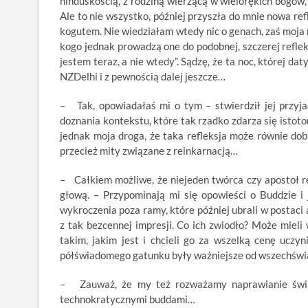
hinduskością, z rodziną wierzącą w wielorękich bogów, 
Ale to nie wszystko, później przyszła do mnie nowa r
kogutem. Nie wiedziałam wtedy nic o genach, zaś moja 
kogo jednak prowadzą one do podobnej, szczerej refleks
jestem teraz, a nie wtedy”. Sądzę, że ta noc, której da
NZDelhi i z pewnością dalej jeszcze…
– Tak, opowiadałaś mi o tym – stwierdził jej przyjac
doznania kontekstu, które tak rzadko zdarza się isto
jednak moja droga, że taka refleksja może równie dob
przecież mity związane z reinkarnacją…
– Całkiem możliwe, że niejeden twórca czy apostoł re
głową. – Przypominają mi się opowieści o Buddzie i
wykroczenia poza ramy, które później ubrali w postaci a
z tak bezcennej impresji. Co ich zwiodło? Może mieli
takim, jakim jest i chcieli go za wszelką cenę uczy
półświadomego gatunku były ważniejsze od wszechświat
– Zauważ, że my też rozważamy naprawianie świat
technokratycznymi buddami…