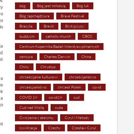
w.
bóg
Bóg jest miłością
Bóg luk
zy
ło
Bóg zapchajdziura
Brave Festival
go
Brazylia
Brexit
Brytyjczycy
do
buddyzm
catholic church
CBOS
ja
Centrum Kopernika Badań Interdyscyplinarnych
aż
cenzura
Charles Darwin
China
aś
Chiny
Chrystus
chrześcijanie kulturowi
chrześcijaństwo
ła
le
chrześcjiaństwo
chrzest Polski
covid
ek
COVID 19
covid19
cud
ta
go
Cud nad Wisłą
cuda
Ćwiczenia z ateizmu
Cyryl i Metody
mi
cywilizacja
Czechy
Czesław Cyrul