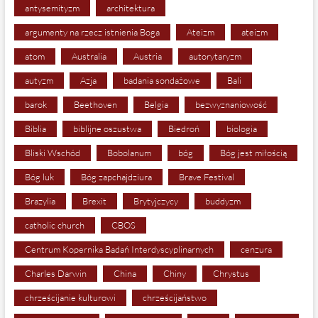
antysemityzm
architektura
argumenty na rzecz istnienia Boga
Ateizm
ateizm
atom
Australia
Austria
autorytaryzm
autyzm
Azja
badania sondażowe
Bali
barok
Beethoven
Belgia
bezwyznaniowość
Biblia
biblijne oszustwa
Biedroń
biologia
Bliski Wschód
Bobolanum
bóg
Bóg jest miłością
Bóg luk
Bóg zapchajdziura
Brave Festival
Brazylia
Brexit
Brytyjczycy
buddyzm
catholic church
CBOS
Centrum Kopernika Badań Interdyscyplinarnych
cenzura
Charles Darwin
China
Chiny
Chrystus
chrześcijanie kulturowi
chrześcijaństwo