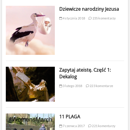
Dziewicze narodziny Jezusa
4 stycznia 2018
235 komentarzy
Zapytaj ateistę. Część 1:
Dekalog
3 lutego 2018
223 komentarze
11 PLAGA
7 czerwca 2017
221 komentarzy