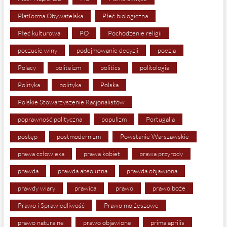
Platforma Obywatelska
Płeć biologiczna
Płeć kulturowa
PO
Pochodzenie religii
poczucie winy
podejmowanie decyzji
poezja
Polacy
politeizm
politics
politologia
Polityka
polityka
Polska
Polskie Stowarzyszenie Racjonalistów
poprawność polityczna
populizm
Portugalia
postęp
postmodernizm
Powstanie Warszawskie
prawa człowieka
prawa kobiet
prawa przyrody
prawda
prawda absolutna
prawda objawiona
prawdy wiary
prawica
prawo
prawo boże
Prawo i Sprawiedliwość
Prawo mojżeszowe
prawo naturalne
prawo objawione
prima aprilis