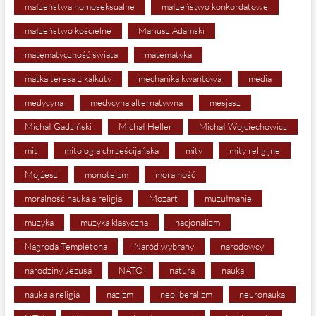
małżeństwa homoseksualne
małżeństwo konkordatowe
małżeństwo kościelne
Mariusz Adamski
matematyczność świata
matematyka
matka teresa z kalkuty
mechanika kwantowa
media
medycyna
medycyna alternatywna
mesjasz
Michał Gadziński
Michał Heller
Michał Wojciechowicz
mit
mitologia chrześcijańska
mity
mity religijne
Mojżesz
monoteizm
moralność
moralność nauka a religia
Mozart
muzułmanie
muzyka
muzyka klasyczna
nacjonalizm
Nagroda Templetona
Naród wybrany
narodowcy
narodziny Jezusa
NATO
natura
nauka
nauka a religia
nazizm
neoliberalizm
neuronauka