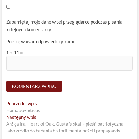
Zapamiętaj moje dane w tej przeglądarce podczas pisania
kolejnych komentarzy.
Proszę wpisać odpowiedź cyframi:
1 + 11 =
Nawigacja
Previous
Poprzedni wpis
post:
Homo sovieticus
wpisu
Next
Następny wpis
post:
Ah! ça ira, Heart of Oak, Gustafs skal – pieśń patriotyczna
jako źródło do badania historii mentalności i propagandy