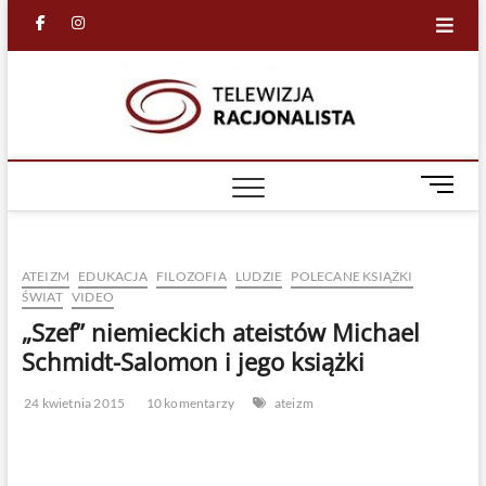
Skip
facebook
in
to
content
Racjona
RACJONALNA
TELEWIZJA
TV
M
e
n
u
ATEIZM
EDUKACJA
FILOZOFIA
LUDZIE
POLECANE KSIĄŻKI
B
ŚWIAT
VIDEO
u
„Szef” niemieckich ateistów Michael
t
t
Schmidt-Salomon i jego książki
o
n
24 kwietnia 2015
10 komentarzy
ateizm