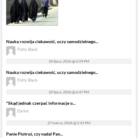
Nauka rozwija ciekawość, uczy samodzielnego...
Patty Black
20 lipca, 2026 @ 6:59 PM
Nauka rozwija ciekawość, uczy samodzielnego...
Patty Black
20 lipca, 2026 @ 6:47 PM
"Skąd jednak czerpać informacje o...
Darios
27 marca, 2026 @ 2:41 PM
Panie Piotruś, czy nadal Pan...