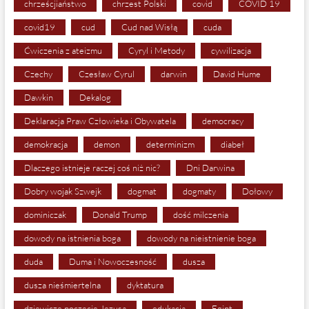
chrześcjiaństwo
chrzest Polski
covid
COVID 19
covid19
cud
Cud nad Wisłą
cuda
Ćwiczenia z ateizmu
Cyryl i Metody
cywilizacja
Czechy
Czesław Cyrul
darwin
David Hume
Dawkin
Dekalog
Deklaracja Praw Człowieka i Obywatela
democracy
demokracja
demon
determinizm
diabeł
Dlaczego istnieje raczej coś niż nic?
Dni Darwina
Dobry wojak Szwejk
dogmat
dogmaty
Dołowy
dominiczak
Donald Trump
dość milczenia
dowody na istnienia boga
dowody na nieistnienie boga
duda
Duma i Nowoczesność
dusza
dusza nieśmiertelna
dyktatura
dziewicze poczęcie Jezusa
edukacja
Egipt