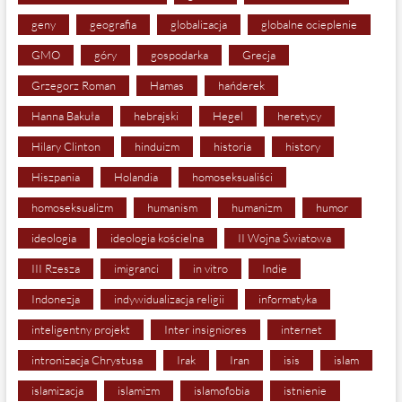
geny
geografia
globalizacja
globalne ocieplenie
GMO
góry
gospodarka
Grecja
Grzegorz Roman
Hamas
hańderek
Hanna Bakuła
hebrajski
Hegel
heretycy
Hilary Clinton
hinduizm
historia
history
Hiszpania
Holandia
homoseksualiści
homoseksualizm
humanism
humanizm
humor
ideologia
ideologia kościelna
II Wojna Światowa
III Rzesza
imigranci
in vitro
Indie
Indonezja
indywidualizacja religii
informatyka
inteligentny projekt
Inter insigniores
internet
intronizacja Chrystusa
Irak
Iran
isis
islam
islamizacja
islamizm
islamofobia
istnienie