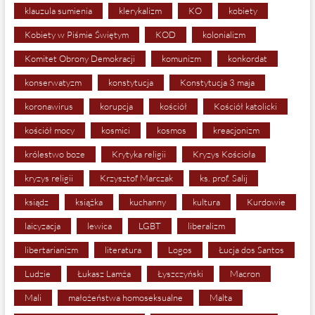
klauzula sumienia
klerykalizm
KO
kobiety
Kobiety w Piśmie Świętym
KOD
kolonializm
Komitet Obrony Demokracji
komunizm
konkordat
konserwatyzm
konstytucja
Konstytucja 3 maja
koronawirus
korupcja
kościół
Kościół katolicki
kościół mocy
kosmici
kosmos
kreacjonizm
królestwo boze
Krytyka religii
Kryzys Kościoła
kryzys religii
Krzysztof Marczak
ks. prof. Salij
ksiądz
książka
kuchanny
kultura
Kurdowie
laicyzacja
lewica
LGBT
liberalizm
libertarianizm
literatura
Logos
Łucja dos Santos
Ludzie
Łukasz Lamża
Łyszczyński
Macron
Mali
małożeństwa homoseksualne
Malta