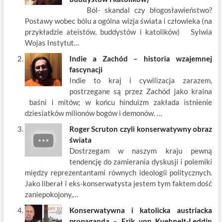
o
t
p
dI
Ból- skandal czy błogosławieństwo?
o
n
Postawy wobec bólu a ogólna wizja świata i człowieka (na
k
przykładzie ateistów, buddystów i katolików) Sylwia
Wojas Instytut…
Indie a Zachód – historia wzajemnej
fascynacji
Indie to kraj i cywilizacja zarazem,
postrzegane są przez Zachód jako kraina
baśni i mitów; w końcu hinduizm zakłada istnienie
dziesiatków milionów bogów i demonów. …
Roger Scruton czyli konserwatywny obraz
świata
Dostrzegam w naszym kraju pewną
tendencję do zamierania dyskusji i polemiki
między reprezentantami równych ideologii politycznych.
Jako liberał i eks-konserwatysta jestem tym faktem dość
zaniepokojony,…
Konserwatywna i katolicka austriacka
propaganda – Erik von Kuehnelt-Leddin