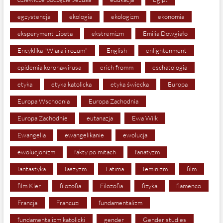
egzystencja
ekologia
ekologizm
ekonomia
eksperyment Libeta
ekstremizm
Emilia Dowgiało
Encyklika "Wiara i rozum"
English
enlightenment
epidemia koronawirusa
erich fromm
eschatologia
etyka
etyka katolicka
etyka świecka
Europa
Europa Wschodnia
Europa Zachodnia
Europa Zachodnie
eutanazja
Ewa Wilk
Ewangelia
ewangelikanie
ewolucja
ewolucjonizm
fakty po mitach
fanatyzm
fantastyka
faszyzm
Fatima
feminizm
film
film Kler
filozofia
Filozofia
fizyka
flamenco
Francja
Francuzi
fundamentalizm
fundamentalizm katolicki
gender
Gender studies