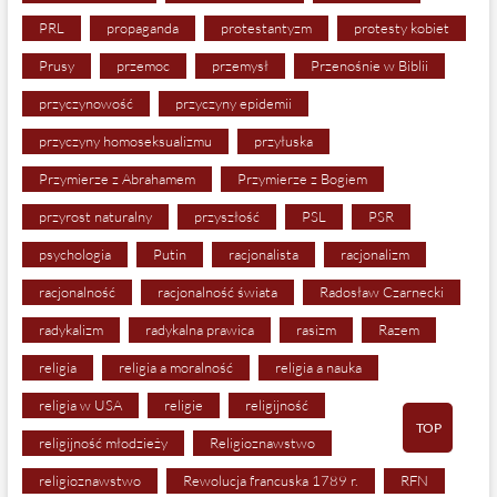
PRL
propaganda
protestantyzm
protesty kobiet
Prusy
przemoc
przemysł
Przenośnie w Biblii
przyczynowość
przyczyny epidemii
przyczyny homoseksualizmu
przyłuska
Przymierze z Abrahamem
Przymierze z Bogiem
przyrost naturalny
przyszłość
PSL
PSR
psychologia
Putin
racjonalista
racjonalizm
racjonalność
racjonalność świata
Radosław Czarnecki
radykalizm
radykalna prawica
rasizm
Razem
religia
religia a moralność
religia a nauka
religia w USA
religie
religijność
TOP
religijność młodzieży
Religioznawstwo
religioznawstwo
Rewolucja francuska 1789 r.
RFN