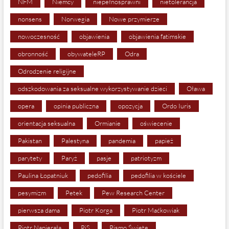
NFM
Niemcy
niepełnosprawni
nietolerancja
nonsens
Norwegia
Nowe przymierze
nowoczesność
objawienia
objawienia fatimskie
obronność
obywateleRP
Odra
Odrodzenie religijne
odszkodowania za seksualne wykorzystywanie dzieci
Oława
opera
opinia publiczna
opozycja
Ordo Iuris
orientacja seksualna
Ormianie
oświecenie
Pakistan
Palestyna
pandemia
papież
parytety
Paryż
pasje
patriotyzm
Paulina Łopatniuk
pedofilia
pedofilia w kościele
pesymizm
Petek
Pew Research Center
pierwsza dama
Piotr Korga
Piotr Maćkowiak
Piotr Napierała
PiS
Pismo Święte