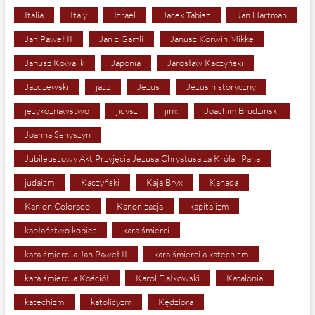
Italia
Italy
Izrael
Jacek Tabisz
Jan Hartman
Jan Paweł II
Jan z Gamli
Janusz Korwin Mikke
Janusz Kowalik
Japonia
Jarosław Kaczyński
Jażdżewski
jazz
Jezus
Jezus historyczny
językoznawstwo
jidysz
jinx
Joachim Brudziński
Joanna Senyszyn
Jubileuszowy Akt Przyjęcia Jezusa Chrystusa za Króla i Pana
judaizm
Kaczyński
Kaja Bryx
Kanada
Kanion Colorado
Kanonizacja
kapitalizm
kapłaństwo kobiet
kara śmierci
kara śmierci a Jan Paweł II
kara śmierci a katechizm
kara śmierci a Kościół
Karol Fjałkowski
Katalonia
katechizm
katolicyzm
Kędziora