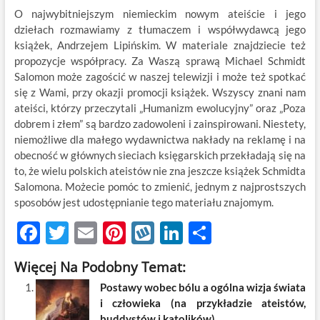
O najwybitniejszym niemieckim nowym ateiście i jego
dziełach rozmawiamy z tłumaczem i współwydawcą jego
książek, Andrzejem Lipińskim. W materiale znajdziecie też
propozycje współpracy. Za Waszą sprawą Michael Schmidt
Salomon może zagościć w naszej telewizji i może też spotkać
się z Wami, przy okazji promocji książek. Wszyscy znani nam
ateiści, którzy przeczytali „Humanizm ewolucyjny” oraz „Poza
dobrem i złem” są bardzo zadowoleni i zainspirowani. Niestety,
niemożliwe dla małego wydawnictwa nakłady na reklamę i na
obecność w głównych sieciach księgarskich przekładają się na
to, że wielu polskich ateistów nie zna jeszcze książek Schmidta
Salomona. Możecie pomóc to zmienić, jednym z najprostszych
sposobów jest udostępnianie tego materiału znajomym.
F
T
E
Pi
W
Li
S
ac
w
m
nt
y
n
h
Więcej Na Podobny Temat:
e
itt
ail
er
k
k
ar
Postawy wobec bólu a ogólna wizja świata
b
er
es
o
e
e
i człowieka (na przykładzie ateistów,
buddystów i katolików)