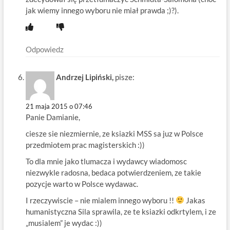
jak wiemy innego wyboru nie miał prawda ;)?).
Odpowiedz
Andrzej Lipiński,
pisze:
21 maja 2015 o 07:46
Panie Damianie,
ciesze sie niezmiernie, ze ksiazki MSS sa juz w Polsce
przedmiotem prac magisterskich :))
To dla mnie jako tlumacza i wydawcy wiadomosc
niezwykle radosna, bedaca potwierdzeniem, ze takie
pozycje warto w Polsce wydawac.
I rzeczywiscie – nie mialem innego wyboru !!
Jakas
humanistyczna Sila sprawila, ze te ksiazki odkrtylem, i ze
„musialem” je wydac :))