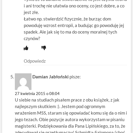
i ani trochę nie ułatwia ono oceny, co jest dobre, a co
jest złe.
Łatwo np. stwierdzić fizycznie, że burząc dom
powoduję wzrost entropii, a budując go powoduję jej
spadek. Ale jak się to ma do oceny moralnej tych
czynów?
Odpowiedz
Damian Jabłoński
pisze:
27 kwietnia 2015 o 08:04
U siebie na studiach pisałem prace z obu książek, z jak
najlepszym skutkiem :). Jestem pod ogromnym
wrażeniem MSS, staram się opowiadać komu się da o nim i
jego tezach. Obie pozycje autora wykorzystam w pisaniu
magisterki. Podziękowania dla Pana Lipińskiego, za to, że
zdecydował się przetłumaczyć Schmidta-Salomona (choć