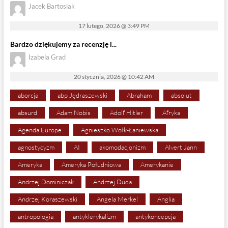
Jacek Bartosiak
17 lutego, 2026 @ 3:49 PM
Bardzo dziękujemy za recenzję i...
Izabela Grad
20 stycznia, 2026 @ 10:42 AM
aborcja
abp Jędraszewski
Abraham
absolut
absurd
Adam Nobis
Adolf Hitler
Afryka
Agenda Europe
Agnieszko Wołk-Łaniewska
agnostycyzm
AI
akomodacjonizm
Alvert Jann
Ameryka
Ameryka Południowa
Amerykanie
Andrzej Dominiczak
Andrzej Duda
Andrzej Koraszewski
Angela Merkel
Anglia
antropologia
antyklerykalizm
antykoncepcja