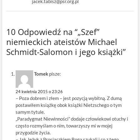
jacek.tabisz@psr.org.pl
10 Odpowiedź na “„Szef”
niemieckich ateistów Michael
Schmidt-Salomon i jego książki”
Tomek
pisze:
24 kwietnia 2015 o 23:26
– Poza dobrem i złem – jest pozycją wybitną. Z dumą
postawiłem książkę obok książki Nietzschego o tym
samym tytule.
„Paradygmat Niewinności” dodaje człowiekowi otuchy i
często rozmyślam o nim, towarzyszy mi w mojej
przygodzie życia.
– Jak Jeżyk z Prosiaczkiem Boga szukali i co z tego