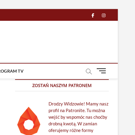
facebook
in
M
ROGRAM TV
e
n
ZOSTAŃ NASZYM PATRONEM
u
B
Drodzy Widzowie! Mamy nasz
u
profil na Patronite. Tu można
t
wejść by wspomóc nas choćby
t
drobną kwotą. W zamian
o
oferujemy różne formy
n