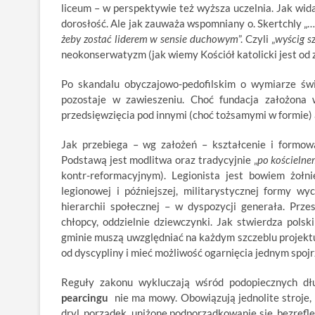
liceum – w perspektywie też wyższa uczelnia. Jak wida
dorosłość. Ale jak zauważa wspomniany o. Skertchly „
żeby zostać liderem w sensie duchowym
”. Czyli „
wyścig s
neokonserwatyzm (jak wiemy Kościół katolicki jest od
Po skandalu obyczajowo-pedofilskim o wymiarze św
pozostaje w zawieszeniu. Choć fundacja założona w 
przedsięwzięcia pod innymi (choć tożsamymi w formie) 
Jak przebiega – wg założeń – kształcenie i formo
Podstawą jest modlitwa oraz tradycyjnie „
po kościeln
kontr-reformacyjnym). Legionista jest bowiem żołn
legionowej i późniejszej, militarystycznej formy 
hierarchii społecznej – w dyspozycji generała. Przes
chłopcy, oddzielnie dziewczynki. Jak stwierdza polsk
gminie muszą uwzględniać na każdym szczeblu projekt
od dyscypliny i mieć możliwość ogarnięcia jednym spojr
Reguły zakonu wykluczają wśród podopiecznych dł
pearcingu
nie ma mowy. Obowiązują jednolite stroje,
dryl, porządek, uniżone podporządkowanie się, bezrefle