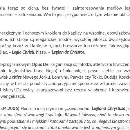
ła teraz po cichu, bez świateł i zainteresowania mediów je
iarem – założeniami. Warto jest przypomnieć o tym właśnie oblic
 energicznym i ochoczym krokiem do kaplicy na wspólne, obowiązko
bie. Ich stroje są eleganckie, modne, wysokiej jakości: dwurzędo
yraźny krzyż w klapie, w rękach brewiarze lub różańce. Tak wyglą
(łac.
– Legio Christi
, hiszp. –
Legion de Christo
).
eowo-programowym
Opus Dei
, organizacji są młodzi, atletyczni (ćwiczen
niu legionistów Pana Boga) uśmiechnięci, pewni siebie na wz
X wieku
cities
Nowego Jorku, Londynu, Paryża czy Tokio. Budują Kości
itarny w treści i populistyczno-przyjazny społecznie w formie, zaws
ni Maryi-Dziewicy, zaangażowani bez reszty w obronę i krzewien
ewangelizacji.
.04.2006)
Henri Trincq rzymskie „…
seminarium
Legionu Chrystusa
je
nim atmosfera równowagi i spokoju. Również luksusu, choć to słowo raz
wymi poduszkami i miękkimi kanapami zastąpiły to, co niegdyś klasztora
iejącymi się krzesłami. Tutaj umeblowanie jest w najlepszym guście,