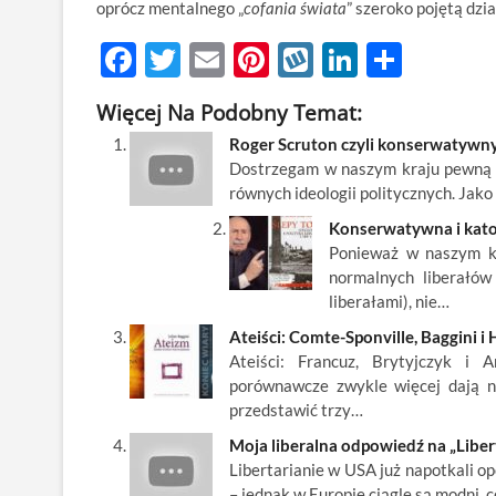
oprócz mentalnego „
cofania świata
” szeroko pojętą dzi
F
T
E
Pi
W
Li
S
ac
w
m
nt
y
n
h
Więcej Na Podobny Temat:
e
itt
ail
er
k
k
ar
Roger Scruton czyli konserwatywny
b
er
es
o
e
e
Dostrzegam w naszym kraju pewną t
o
t
p
dI
równych ideologii politycznych. Jak
o
n
Konserwatywna i katol
Ponieważ w naszym kra
k
normalnych liberałów
liberałami), nie…
Ateiści: Comte-Sponville, Baggini i 
Ateiści: Francuz, Brytyjczyk i 
porównawcze zwykle więcej dają n
przedstawić trzy…
Moja liberalna odpowiedź na „Libe
Libertarianie w USA już napotkali op
– jednak w Europie ciągle są modni, c