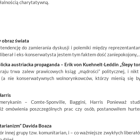
ałalnością charytatywną.
 obraz świata
endencję do zamierania dyskusji i polemiki między reprezentanta
o liberał i eks-konserwatysta jestem tym faktem dość zaniepokojony,
icka austriacka propaganda – Erik von Kuehnelt-Leddin „Ślepy tor
ju trwa zalew prawicowych ksiąg „mądrości” politycznej, i nikt
 (a nie konserwatywnych wolnorynkowców, którzy mienią się b
Harris
Amerykanin – Comte-Sponville, Baggini, Harris Ponieważ stud
iż omówienia poszczególnych prac czy osób, postanowiłem hurt
rtarianizm” Davida Boaza
ór innej grupy tzw. komunitarian, i – co ważniejsze zwykłych liberał
o dziwi,…