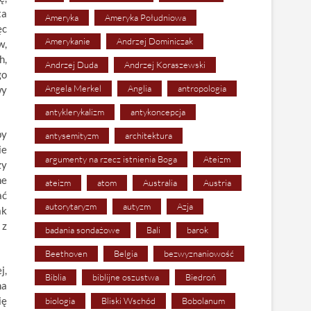
ta
Ameryka
Ameryka Południowa
ęc
Amerykanie
Andrzej Dominiczak
w,
h,
Andrzej Duda
Andrzej Koraszewski
go
Angela Merkel
Anglia
antropologia
wy
antyklerykalizm
antykoncepcja
by
antysemityzm
architektura
ie
argumenty na rzecz istnienia Boga
Ateizm
zy
ne
ateizm
atom
Australia
Austria
ać
autorytaryzm
autyzm
Azja
ak
 z
badania sondażowe
Bali
barok
Beethoven
Belgia
bezwyznaniowość
j,
Biblia
biblijne oszustwa
Biedroń
na
ię
biologia
Bliski Wschód
Bobolanum