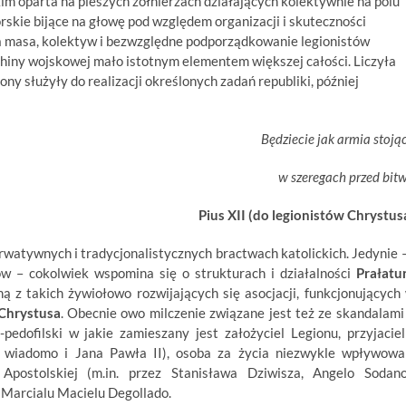
m oparta na pieszych żołnierzach działających kolektywnie na polu
skie bijące na głowę pod względem organizacji i skuteczności
a masa, kolektyw i bezwzględne podporządkowanie legionistów
chiny wojskowej mało istotnym elementem większej całości. Liczyła
iony służyły
do realizacji określonych zadań republiki, później
Będziecie jak armia stoją
w szeregach przed bit
Pius XII (do legionistów Chrystus
rwatywnych i tradycjonalistycznych bractwach katolickich. Jedynie –
w – cokolwiek wspomina się o strukturach i działalności
Prałatu
ną z takich żywiołowo rozwijających się asocjacji, funkcjonujących
Chrystusa
. Obecnie owo milczenie związane jest też ze skandalami
dofilski w jakie zamieszany jest założyciel Legionu, przyjaciel
ś wiadomo i Jana Pawła II), osoba za życia niezwykle wpływowa
Apostolskiej (m.in. przez Stanisława Dziwisza, Angelo Sodano
. Marcialu Macielu Degollado.