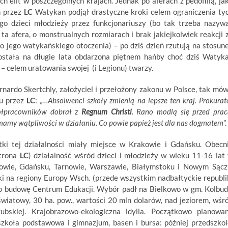
h elit w poszczególnych krajach.
Jednak po aferach z pedofilią, ja
h przez
LC
Watykan podjął drastyczne kroki celem ograniczenia ty
o dzieci młodzieży przez funkcjonariuszy (bo tak trzeba nazyw
 ta afera, o monstrualnych rozmiarach i brak jakiejkolwiek reakcji 
go jego watykańskiego otoczenia) – po dziś dzień rzutują na stosun
 została na długie lata obdarzona piętnem hańby choć dziś Watyk
 – celem uratowania swojej (i Legionu) twarzy.
rnardo Skertchly, założyciel i przełożony zakonu w Polsce, tak mów
ju przez
LC
: „…
Absolwenci szkoły zmienią na lepsze ten kraj. Prokurat
półpracowników dobrał z
Regnum Christi
. Rano modlą się przed prac
ie mamy wątpliwości w działaniu. Co powie papież jest dla nas dogmatem
”.
tki tej działalności miały miejsce w Krakowie i Gdańsku. Obecn
strona
LC
) działalność wśród dzieci i młodzieży w wieku 11-16 lat
wie, Gdańsku, Tarnowie, Warszawie, Białymstoku i Nowym Sącz
i na regiony Europy Wsch. (przede wszystkim nadbałtyckie republi
o budowę Centrum Edukacji. Wybór padł na Bielkowo w gm. Kolbud
wiatowy, 30 ha. pow., wartości 20 mln dolarów, nad jeziorem, wśr
bskiej. Krajobrazowo-ekologiczna idylla. Początkowo planowa
zkoła podstawowa i gimnazjum, basen i bursa: później przedszkol