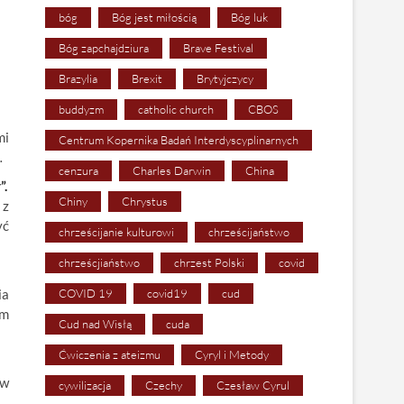
bóg
Bóg jest miłością
Bóg luk
Bóg zapchajdziura
Brave Festival
Brazylia
Brexit
Brytyjczycy
buddyzm
catholic church
CBOS
mi
Centrum Kopernika Badań Interdyscyplinarnych
…
cenzura
Charles Darwin
China
”.
Chiny
Chrystus
 z
yć
chrześcijanie kulturowi
chrześcijaństwo
chrześcjiaństwo
chrzest Polski
covid
ia
COVID 19
covid19
cud
em
Cud nad Wisłą
cuda
Ćwiczenia z ateizmu
Cyryl i Metody
ów
cywilizacja
Czechy
Czesław Cyrul