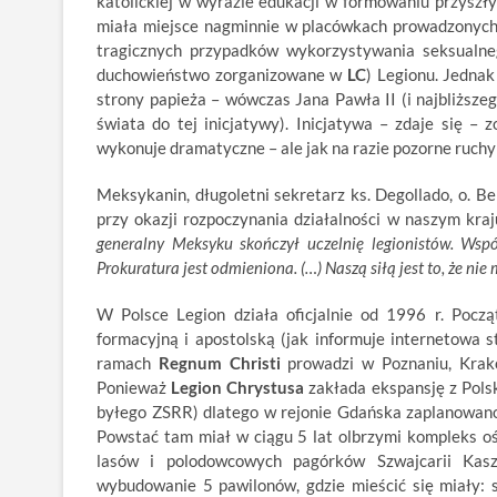
katolickiej w
wyrazie edukacji w formowaniu przyszłyc
miała miejsce nagminnie w placówkach prowadzonyc
tragicznych przypadków wykorzystywania seksualneg
duchowieństwo zorganizowane w
LC
) Legionu. Jednak
strony papieża – wówczas Jana Pawła II (i najbliższe
świata do tej inicjatywy). Inicjatywa – zdaje się –
wykonuje dramatyczne – ale jak na razie pozorne ruchy
Meksykanin, długoletni sekretarz ks. Degollado, o. Be
przy okazji rozpoczynania działalności w naszym kra
generalny Meksyku skończył uczelnię legionistów. Ws
Prokuratura jest odmieniona. (…) Naszą siłą jest to, że n
W Polsce Legion działa oficjalnie od 1996 r. Począ
formacyjną i apostolską (jak informuje internetowa 
ramach
Regnum Christi
prowadzi w Poznaniu, Krako
Ponieważ
Legion Chrystusa
zakłada ekspansję z Polsk
byłego ZSRR) dlatego w rejonie Gdańska zaplanowan
Powstać tam miał w ciągu 5 lat olbrzymi kompleks oś
lasów i polodowcowych pagórków Szwajcarii Kaszu
wybudowanie 5 pawilonów, gdzie mieścić się miały: s