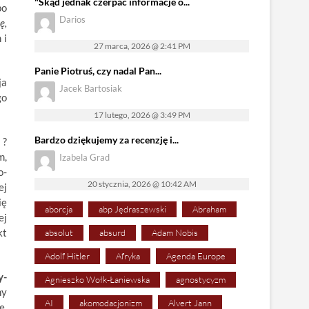
"Skąd jednak czerpać informacje o...
po
Darios
ę,
 i
27 marca, 2026 @ 2:41 PM
Panie Piotruś, czy nadal Pan...
ja
Jacek Bartosiak
go
17 lutego, 2026 @ 3:49 PM
Bardzo dziękujemy za recenzję i...
 ?
m,
Izabela Grad
o-
20 stycznia, 2026 @ 10:42 AM
ej
ię
aborcja
abp Jędraszewski
Abraham
ej
kt
absolut
absurd
Adam Nobis
Adolf Hitler
Afryka
Agenda Europe
y-
Agnieszko Wołk-Łaniewska
agnostycyzm
ny
AI
akomodacjonizm
Alvert Jann
ę,