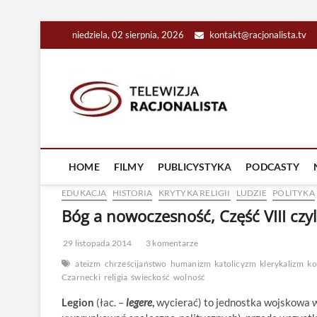
Skip
niedziela, 02 sierpnia, 2026
kontakt@racjonalista.tv
to
content
Racjona
RACJONALNA TELEW
HOME
FILMY
PUBLICYSTYKA
PODCASTY
EDUKACJA
HISTORIA
KRYTYKA RELIGII
LUDZIE
POLITYKA
Bóg a nowoczesność, Część VIII czyl
29 listopada 2014
3 komentarze
ateizm
chrześcijaństwo
humanizm
katolicyzm
klerykalizm
ko
Czarnecki
religia
świeckość
wolność
Legion
(łac. –
legere
,
wycierać) to jednostka wojskowa w