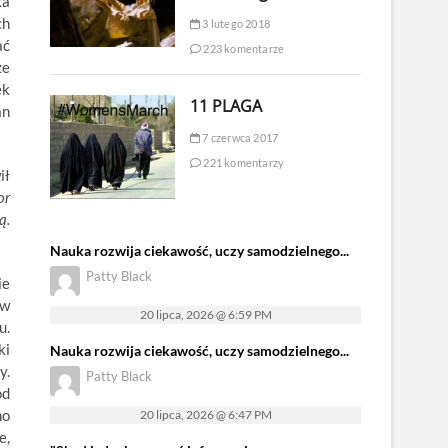
ka
ch
3 lutego 2018
ać
223 komentarze
ze
ek
11 PLAGA
an
7 czerwca 2017
221 komentarzy
ił
or
ą.
Nauka rozwija ciekawość, uczy samodzielnego...
Patty Black
ie
 w
20 lipca, 2026 @ 6:59 PM
u.
ki
Nauka rozwija ciekawość, uczy samodzielnego...
y.
Patty Black
ód
no
20 lipca, 2026 @ 6:47 PM
e,