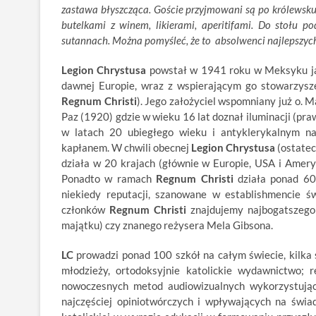
zastawa błyszcząca. Goście przyjmowani są po królewsku
butelkami z winem, likierami, aperitifami. Do stołu 
sutannach. Można pomyśleć, że to absolwenci najlepszych
Legion Chrystusa
powstał w 1941 roku w Meksyku jak
dawnej Europie, wraz z wspierającym go stowarzysz
Regnum Christi
). Jego założyciel wspomniany już o. M
Paz (1920) gdzie w wieku 16 lat doznał iluminacji (
w latach 20 ubiegłego wieku i antyklerykalnym n
kapłanem. W chwili obecnej
Legion Chrystusa
(ostatec
działa w 20 krajach (głównie w Europie, USA i Ameryc
Ponadto w ramach
Regnum Christi
działa ponad 60 
niekiedy reputacji, szanowane w establishmencie 
członków
Regnum Christi
znajdujemy najbogatszego
majątku) czy znanego reżysera Mela Gibsona.
LC
prowadzi ponad 100 szkół na całym świecie, kilka 
młodzieży, ortodoksyjnie katolickie wydawnictwo;
nowoczesnych metod audiowizualnych wykorzystując
najczęściej opiniotwórczych i wpływających na świa