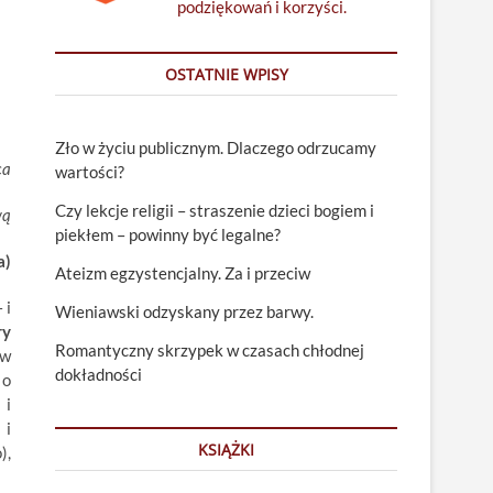
podziękowań i korzyści.
OSTATNIE WPISY
Zło w życiu publicznym. Dlaczego odrzucamy
ca
wartości?
Czy lekcje religii – straszenie dzieci bogiem i
wą
piekłem – powinny być legalne?
a)
Ateizm egzystencjalny. Za i przeciw
 i
Wieniawski odzyskany przez barwy.
ry
Romantyczny skrzypek w czasach chłodnej
 w
dokładności
 o
 i
 i
KSIĄŻKI
),