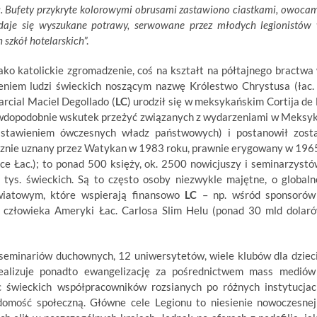
. Bufety przykryte kolorowymi obrusami zastawiono ciastkami, owocam
podaje się wyszukane potrawy, serwowane przez młodych legionistów
 szkół hotelarskich
”.
o katolickie zgromadzenie, coś na kształt na półtajnego bractwa
eniem ludzi świeckich noszącym nazwę Królestwo Chrystusa (łac.
arcial Maciel Degollado (
LC
) urodził się w meksykańskim Cortija de 
prawdopodobnie wskutek przeżyć związanych z wydarzeniami w Meksy
astawieniem ówczesnych władz państwowych) i postanowił zost
znie uznany przez Watykan w 1983 roku, prawnie erygowany w 196
e Łac.); to ponad 500 księży, ok. 2500 nowicjuszy i seminarzystó
tys. świeckich. Są to często osoby niezwykle majętne, o globaln
światowym, które wspierają finansowo
LC
– np. wśród sponsorów
 człowieka Ameryki Łac. Carlosa Slim Helu (ponad 30 mld dolar
seminariów duchownych, 12 uniwersytetów, wiele klubów dla dzieci
 realizuje ponadto ewangelizację za pośrednictwem mass mediów
 świeckich współpracowników rozsianych po różnych instytucjac
domość społeczną. Główne cele Legionu to niesienie nowoczesnej