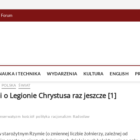
Forum
lista TV
IZJA
NAUKA I TECHNIKA
WYDARZENIA
KULTURA
ENGLISH
P
POLSKA
ŚWIAT
i o Legionie Chrystusa raz jeszcze [1]
nserwatyzm
kościół
polityka
racjonalizm
Radosław
 starożytnym Rzymie (o zmiennej liczbie żołnierzy, zależnej od