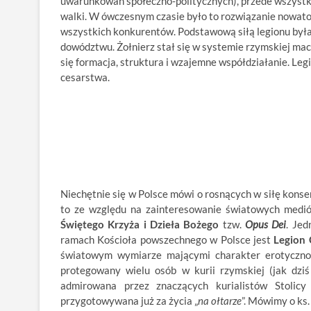
uwarunkowań społeczno-politycznych), przede wszystki
walki. W ówczesnym czasie było to rozwiązanie nowator
wszystkich konkurentów. Podstawową siłą legionu był
dowództwu. Żołnierz stał się w systemie rzymskiej ma
się formacja, struktura i wzajemne współdziałanie. Leg
cesarstwa.
Niechętnie się w Polsce mówi o rosnących w siłę konse
to ze względu na zainteresowanie światowych medió
Świętego Krzyża i Dzieła Bożego
tzw.
Opus Dei
. Jed
ramach Kościoła powszechnego w Polsce jest
Legion 
światowym wymiarze mającymi charakter erotyczno-pe
protegowany wielu osób w kurii rzymskiej (jak dzi
admirowana przez znaczących kurialistów Stolicy 
przygotowywana już za życia „
na ołtarze
”. Mówimy o ks