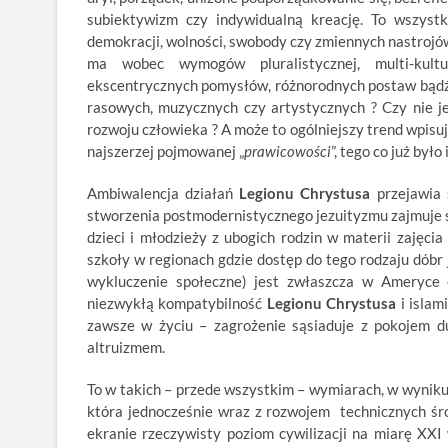
subiektywizm czy indywidualną kreację. To wszyst
demokracji, wolności, swobody czy zmiennych nastrojów.
ma wobec wymogów pluralistycznej, multi-kultu
ekscentrycznych pomysłów, różnorodnych postaw bądź p
rasowych, muzycznych czy artystycznych ? Czy nie je
rozwoju człowieka ? A może to ogólniejszy trend wpis
najszerzej pojmowanej „
prawicowości
”, tego co już był
Ambiwalencja działań
Legionu Chrystusa
przejawia 
stworzenia postmodernistycznego jezuityzmu zajmuje 
dzieci i młodzieży z ubogich rodzin w materii zajęcia
szkoły w regionach gdzie dostęp do tego rodzaju dóbr
wykluczenie społeczne) jest zwłaszcza w Ameryce 
niezwykłą kompatybilność
Legionu Chrystusa
i islam
zawsze w życiu – zagrożenie sąsiaduje z pokojem du
altruizmem.
To w takich – przede wszystkim – wymiarach, w wyniku p
która jednocześnie wraz z rozwojem technicznych śr
ekranie rzeczywisty poziom cywilizacji na miarę XXI