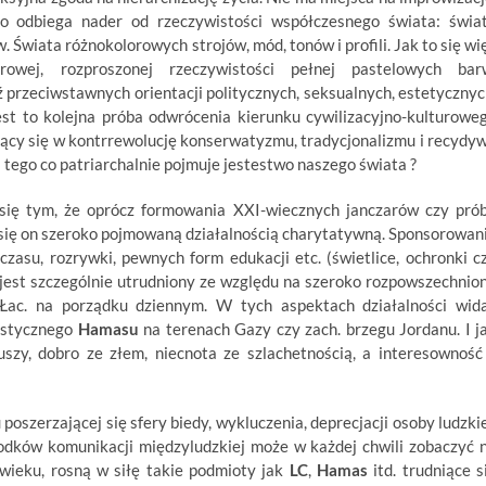
ko odbiega nader od rzeczywistości współczesnego świata: świa
 Świata różnokolorowych strojów, mód, tonów i profili. Jak to się wi
rowej, rozproszonej rzeczywistości pełnej pastelowych bar
rzeciwstawnych orientacji politycznych, seksualnych, estetycznyc
st to kolejna próba odwrócenia kierunku cywilizacyjno-kulturowe
ujący się w kontrrewolucję konserwatyzmu, tradycjonalizmu i recydy
o i tego co patriarchalnie pojmuje jestestwo naszego świata ?
się tym, że oprócz formowania XXI-wiecznych janczarów czy pró
się on szeroko pojmowaną działalnością charytatywną. Sponsorowan
 czasu, rozrywki, pewnych form edukacji etc. (świetlice, ochronki c
 jest szczególnie utrudniony ze względu na szeroko rozpowszechnio
Łac. na porządku dziennym. W tych aspektach działalności wid
istycznego
Hamasu
na terenach Gazy czy zach. brzegu Jordanu. I j
szy, dobro ze złem, niecnota ze szlachetnością, a interesowność
oszerzającej się sfery biedy, wykluczenia, deprecjacji osoby ludzkie
odków komunikacji międzyludzkiej może w każdej chwili zobaczyć 
 wieku, rosną w siłę takie podmioty jak
LC
,
Hamas
itd. trudniące s