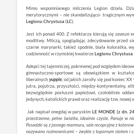
Mimo wspomnianego milczenia Legion działa. Dzia
merytorycznymi – nie skandalizująco- tragicznym wym
Legionu Chrystusa
(
LC
).
Jest ich ponad 400. Z refektarza kierują się zawsze
modlitwy. Milczą, spoglądając zdecydowanie przed sie
czarne marynarki, takież spodnie, biała koloratka, w
codzienność w rzymskiej kwaterze
Legionu Chrystusa
Adepci tej tajemniczej, pokrewnej pod względem id
gimnastyczno-sportowe są obowiązkiem w kształce
liberalnych
yuppie
, od jakich zaroiły się pod koniec X
jutra, pojutrza, przyszłości, między-kontynentalny, el
bezwzględnie posłuszni papieżowi, czołobitnie odda
jedynych, katolickich prawd oraz realizację tzw. nowej 
Jak napisał onegdaj w paryskim
LE MONDE (z dn. 24
przestrzenne, pełne światła, idealnie czyste. Panuje w 
Posadzki są z jasnego marmuru, sale recepcyjne z koloro
nazywano rozmownicami – zwykle z topornym stołem i chw