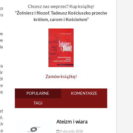
Chcesz nas weprzeć? Kup książkę!
go
"Żołnierz i filozof. Tadeusz Kościuszko przeciw
zu
królom, carom i Kościołom”
we
we
da
ia
ór
Zamów książkę!
ół
ze
ie
POPULARNE
KOMENTARZE
TAGI
st
i.
Ateizm i wiara
ch
 a
9 stycznia 2018