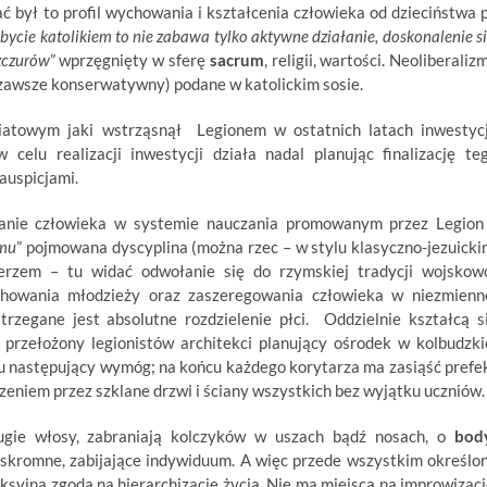
ć był to profil wychowania i kształcenia człowieka od dzieciństwa 
…
bycie katolikiem to nie zabawa tylko aktywne działanie, doskonalenie si
zczurów
” wprzęgnięty w sferę
sacrum
, religii, wartości. Neoliberalizm
 zawsze konserwatywny) podane w katolickim sosie.
iatowym jaki wstrząsnął Legionem w ostatnich latach inwestyc
celu realizacji inwestycji działa nadal planując finalizację te
auspicjami.
wanie człowieka w systemie nauczania promowanym przez Legion
emu
” pojmowana dyscyplina (można rzec – w stylu klasyczno-jezuicki
ierzem – tu widać odwołanie się do rzymskiej tradycji wojskow
wychowania młodzieży oraz zaszeregowania człowieka w niezmienn
trzegane jest absolutne rozdzielenie płci. Oddzielnie kształcą s
i przełożony legionistów architekci planujący ośrodek w kolbudzki
u następujący wymóg; na końcu każdego korytarza ma zasiąść
prefe
zeniem przez szklane drzwi i ściany wszystkich bez wyjątku uczniów.
ugie włosy, zabraniają kolczyków w uszach bądź nosach, o
bod
 skromne, zabijające indywiduum. A więc przede wszystkim określo
ksyjna zgoda na hierarchizację życia. Nie ma miejsca na improwizacj