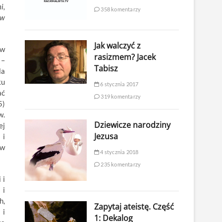
i,
358 komentarzy
 w
Jak walczyć z
 w
rasizmem? Jacek
 –
Tabisz
la
ku
6 stycznia 2017
ać
319 komentarzy
5)
w.
Dziewicze narodziny
ej
Jezusa
 i
ów
4 stycznia 2018
235 komentarzy
 i
 i
h,
Zapytaj ateistę. Część
 i
1: Dekalog