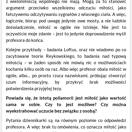
z wielomiłością wspólnego nie mają. Mogą za to stanowić
argument przeciwko wszelkiemu odczuciu miłości, jako
fałszywemu odczytywaniu sygnałów z własnego ciała. A więc,
logicznie, biorąc pod uwagę jedynie owe mosty, a nie ludzkie
doświadczenie, miłość w ogóle nie istnieje. Nie jest to
oczywiście moje zdanie – jest to jedynie doprowadzenie myśli
profesora do końca.
Kolejne przykłady – badania Loftus, oraz nie wiadomo po co
zacytowane teorie Reykowskiego, to badania nad typową
miłością – w żaden sposób nie mówią nic o możliwościach
kochania kilku osób na raz. Albo więc profesor obala miłość w
ogóle, albo… po prostu rzuca nazwiskami, próbując stworzyć
szum informacyjny, by przykryć brak możliwości
potwierdzenia przyjętej tezy.
Powiada się, że istotą poliamorii jest miłość jako wartość
sama w sobie. Czy to jest możliwe? Czy można
wyekstrahować uczucie bez związku z osobą?
Pytania dziennikarki są na równym poziomie co odpowiedzi
profesora. A więc brak tu omówienia, co oznacza miłość jako