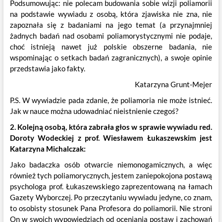
Podsumowując: nie polecam budowania sobie wizji poliamorii
na podstawie wywiadu z osobą, która zjawiska nie zna, nie
zapoznała się z badaniami na jego temat (a przynajmniej
żadnych badań nad osobami poliamorystycznymi nie podaje,
choć istnieją nawet już polskie obszerne badania, nie
wspominając o setkach badań zagranicznych), a swoje opinie
przedstawia jako fakty.
Katarzyna Grunt-Mejer
P.S. W wywiadzie pada zdanie, że poliamoria nie może istnieć.
Jak w nauce można udowadniać nieistnienie czegoś?
2. Kolejną osobą, która zabrała głos w sprawie wywiadu red.
Doroty Wodeckiej z prof. Wiesławem Łukaszewskim jest
Katarzyna Michalczak:
Jako badaczka osób otwarcie niemonogamicznych, a więc
również tych poliamorycznych, jestem zaniepokojona postawą
psychologa prof. Łukaszewskiego zaprezentowaną na łamach
Gazety Wyborczej. Po przeczytaniu wywiadu jedyne, co znam,
to osobisty stosunek Pana Profesora do poliamorii. Nie stroni
On w swoich wypowiedziach od oceniania postaw i zachowań