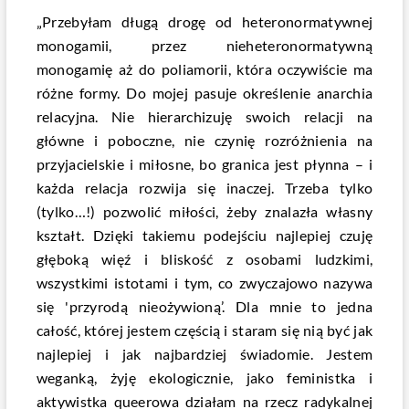
„Przebyłam długą drogę od heteronormatywnej
monogamii, przez nieheteronormatywną
monogamię aż do poliamorii, która oczywiście ma
różne formy. Do mojej pasuje określenie anarchia
relacyjna. Nie hierarchizuję swoich relacji na
główne i poboczne, nie czynię rozróżnienia na
przyjacielskie i miłosne, bo granica jest płynna – i
każda relacja rozwija się inaczej. Trzeba tylko
(tylko…!) pozwolić miłości, żeby znalazła własny
kształt. Dzięki takiemu podejściu najlepiej czuję
głęboką więź i bliskość z osobami ludzkimi,
wszystkimi istotami i tym, co zwyczajowo nazywa
się 'przyrodą nieożywioną’. Dla mnie to jedna
całość, której jestem częścią i staram się nią być jak
najlepiej i jak najbardziej świadomie. Jestem
weganką, żyję ekologicznie, jako feministka i
aktywistka queerowa działam na rzecz radykalnej