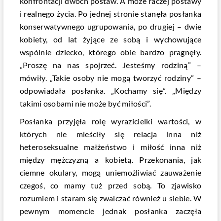
konfrontacji dwóch postaw. A może raczej postawy
i realnego życia. Po jednej stronie stanęła posłanka
konserwatywnego ugrupowania, po drugiej – dwie
kobiety, od lat żyjące ze sobą i wychowujące
wspólnie dziecko, którego obie bardzo pragnęły.
„Proszę na nas spojrzeć. Jesteśmy rodziną” –
mówiły. „Takie osoby nie mogą tworzyć rodziny” –
odpowiadała posłanka. „Kochamy się”. „Między
takimi osobami nie może być miłości”.
Posłanka przyjęła rolę wyrazicielki wartości, w
których nie mieściły się relacja inna niż
heteroseksualne małżeństwo i miłość inna niż
między mężczyzną a kobietą. Przekonania, jak
ciemne okulary, mogą uniemożliwiać zauważenie
czegoś, co mamy tuż przed sobą. To zjawisko
rozumiem i staram się zwalczać również u siebie. W
pewnym momencie jednak posłanka zaczęła