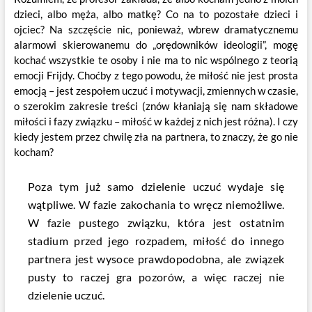
dzieci, albo męża, albo matkę? Co na to pozostałe dzieci i
ojciec? Na szczęście nic, ponieważ, wbrew dramatycznemu
alarmowi skierowanemu do „orędowników ideologii”, mogę
kochać wszystkie te osoby i nie ma to nic wspólnego z teorią
emocji Frijdy. Choćby z tego powodu, że miłość nie jest prosta
emocją – jest zespołem uczuć i motywacji, zmiennych w czasie,
o szerokim zakresie treści (znów kłaniają się nam składowe
miłości i fazy związku – miłość w każdej z nich jest różna). I czy
kiedy jestem przez chwilę zła na partnera, to znaczy, że go nie
kocham?
Poza tym już samo dzielenie uczuć wydaje się
wątpliwe. W fazie zakochania to wręcz niemożliwe.
W fazie pustego związku, która jest ostatnim
stadium przed jego rozpadem, miłość do innego
partnera jest wysoce prawdopodobna, ale związek
pusty to raczej gra pozorów, a więc raczej nie
dzielenie uczuć.