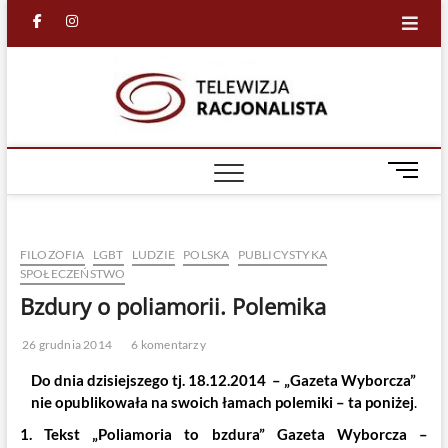
Skip
facebook
in
to
content
Racjona
RACJONALNA
TELEWIZJA
TV
M
e
n
u
FILOZOFIA
LGBT
LUDZIE
POLSKA
PUBLICYSTYKA
B
SPOŁECZEŃSTWO
u
Bzdury o poliamorii. Polemika
t
t
o
26 grudnia 2014
6 komentarzy
n
Do dnia dzisiejszego tj. 18.12.2014 – „Gazeta Wyborcza”
nie opublikowała na swoich łamach polemiki – ta poniżej
.
1. Tekst „Poliamoria to bzdura” Gazeta Wyborcza –