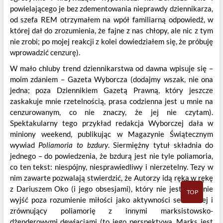
powielającego je bez zdementowania nieprawdy dziennikarza,
od szefa REM otrzymałem na wpół familiarną odpowiedź, w
której dał do zrozumienia, że fajne z nas chłopy, ale nic z tym
nie zrobi; po mojej reakcji z kolei dowiedziałem się, że próbuję
wprowadzić cenzurę).
W mało chluby trend dziennikarstwa od dawna wpisuje się –
moim zdaniem – Gazeta Wyborcza (dodajmy wszak, nie ona
jedna; poza Dziennikiem Gazetą Prawną, który jeszcze
zaskakuje mnie rzetelnością, prasa codzienna jest u mnie na
cenzurowanym, co nie znaczy, że jej nie czytam).
Spektakularny tego przykład redakcja Wyborczej dała w
miniony weekend, publikując w Magazynie Świątecznym
wywiad
Poliamoria to bzdury
. Siermiężny tytuł składnia do
jednego – do powiedzenia, że bzdurą jest nie tyle poliamoria,
co ten tekst: niespójny, niesprawiedliwy i nierzetelny. Tezy w
nim zawarte pozwalają stwierdzić, że Autorzy idą ręka w rękę
z Dariuszem Oko (i jego obsesjami), który nie jest w stanie
TOP
wyjść poza rozumienie miłości jako aktywności seksualnej i
zrównujący poliamorię z innymi marksistowsko-
dżenderowymi dewiacjami (to jego perspektywa, Marks jest