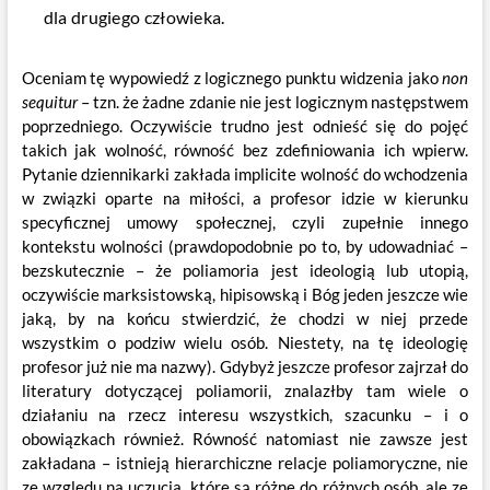
dla drugiego człowieka.
Oceniam tę wypowiedź z logicznego punktu widzenia jako
non
sequitur
– tzn. że żadne zdanie nie jest logicznym następstwem
poprzedniego. Oczywiście trudno jest odnieść się do pojęć
takich jak wolność, równość bez zdefiniowania ich wpierw.
Pytanie dziennikarki zakłada implicite wolność do wchodzenia
w związki oparte na miłości, a profesor idzie w kierunku
specyficznej umowy społecznej, czyli zupełnie innego
kontekstu wolności (prawdopodobnie po to, by udowadniać –
bezskutecznie – że poliamoria jest ideologią lub utopią,
oczywiście marksistowską, hipisowską i Bóg jeden jeszcze wie
jaką, by na końcu stwierdzić, że chodzi w niej przede
wszystkim o podziw wielu osób. Niestety, na tę ideologię
profesor już nie ma nazwy). Gdybyż jeszcze profesor zajrzał do
literatury dotyczącej poliamorii, znalazłby tam wiele o
działaniu na rzecz interesu wszystkich, szacunku – i o
obowiązkach również. Równość natomiast nie zawsze jest
zakładana – istnieją hierarchiczne relacje poliamoryczne, nie
ze względu na uczucia, które są różne do różnych osób, ale ze