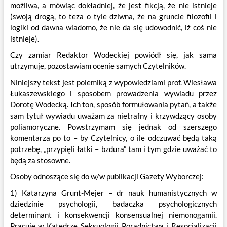
możliwa, a mówiąc dokładniej, że jest fikcją, że nie istnieje
(swoją drogą, to teza o tyle dziwna, że na gruncie filozofii i
logiki od dawna wiadomo, że nie da się udowodnić, iż coś nie
istnieje).
Czy zamiar Redaktor Wodeckiej powiódł się, jak sama
utrzymuje, pozostawiam ocenie samych Czytelników.
Niniejszy tekst jest polemiką z wypowiedziami prof. Wiesława
Łukaszewskiego i sposobem prowadzenia wywiadu przez
Dorotę Wodecką. Ich ton, sposób formułowania pytań, a także
sam tytuł wywiadu uważam za nietrafny i krzywdzący osoby
poliamoryczne. Powstrzymam się jednak od szerszego
komentarza po to – by Czytelnicy, o ile odczuwać będą taką
potrzebę, „przypięli łatki – bzdura” tam i tym gdzie uważać to
będą za stosowne.
Osoby odnoszące się do w/w publikacji Gazety Wyborczej:
1) Katarzyna Grunt-Mejer – dr nauk humanistycznych w
dziedzinie psychologii, badaczka psychologicznych
determinant i konsekwencji konsensualnej niemonogamii.
Pracuje w Katedrze Seksuologii Poradnictwa i Resocjalizacji