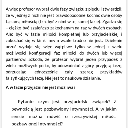
A więc profesor wybrał dwie fazy związku z pięciu i stwierdził,
że w jednej z nich nie jest prawdopodobne kochać dwie osoby
tą samą miłością (tzn. być z nimi w tej samej fazie). Zgadza się
– ciężko być szaleńczo zakochanym na raz w dwóch osobach.
Ale: być w fazie miłości kompletnej lub przyjacielskiej i
zakochać się w kimś innym wcale trudno nie jest. Dzielenie
uczuć wydaje się więc wątpliwe tylko w jednej z wielu
możliwości konfiguracji faz miłości do dwóch lub więcej
partnerów. Szkoda, że profesor wybrał jeden przypadek z
wielu możliwych po to, by udowadniać z góry przyjętą tezę,
odrzucając jednocześnie cały szereg przykładów
falsyfikujących tezę. Nie jest to naukowe działanie.
A w fazie przyjaźni nie jest możliwa?
– Pytanie: czym jest przyjacielski związek? Z
pewnością jest
pozbawiony intymności
. A w jakim
sensie można mówić o rzeczywistej miłości
pozbawionej intymności?