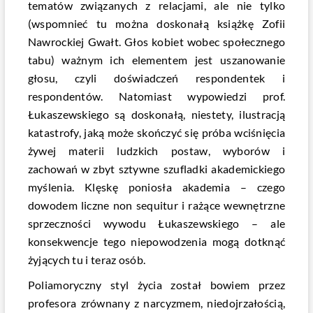
tematów związanych z relacjami, ale nie tylko
(wspomnieć tu można doskonałą książkę Zofii
Nawrockiej
Gwałt. Głos kobiet wobec społecznego
tabu
) ważnym ich elementem jest uszanowanie
głosu, czyli doświadczeń respondentek i
respondentów. Natomiast wypowiedzi prof.
Łukaszewskiego są doskonałą, niestety, ilustracją
katastrofy, jaką może skończyć się próba wciśnięcia
żywej materii ludzkich postaw, wyborów i
zachowań w zbyt sztywne szufladki akademickiego
myślenia. Klęskę poniosła akademia – czego
dowodem liczne
non sequitur
i rażące wewnętrzne
sprzeczności wywodu Łukaszewskiego – ale
konsekwencje tego niepowodzenia mogą dotknąć
żyjących tu i teraz osób.
Poliamoryczny styl życia został bowiem przez
profesora zrównany z narcyzmem, niedojrzałością,