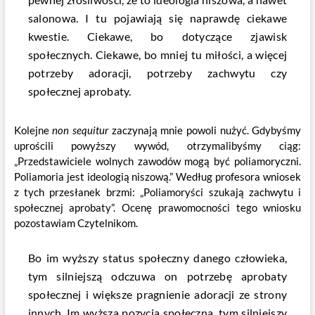
salonowa. I tu pojawiają się naprawdę ciekawe
kwestie. Ciekawe, bo dotyczące zjawisk
społecznych. Ciekawe, bo mniej tu miłości, a więcej
potrzeby adoracji, potrzeby zachwytu czy
społecznej aprobaty.
Kolejne
non sequitur
zaczynają mnie powoli nużyć. Gdybyśmy
uprościli powyższy wywód, otrzymalibyśmy ciąg:
„Przedstawiciele wolnych zawodów mogą być poliamoryczni.
Poliamoria jest ideologią niszową.” Według profesora wniosek
z tych przesłanek brzmi: „Poliamoryści szukają zachwytu i
społecznej aprobaty”. Ocenę prawomocności tego wniosku
pozostawiam Czytelnikom.
Bo im wyższy status społeczny danego człowieka,
tym silniejszą odczuwa on potrzebę aprobaty
społecznej i większe pragnienie adoracji ze strony
innych. Im wyższa pozycja społeczna, tym silniejszy