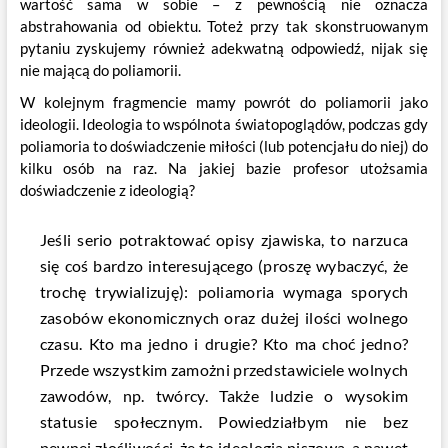
wartość sama w sobie – z pewnością nie oznacza
abstrahowania od obiektu. Toteż przy tak skonstruowanym
pytaniu zyskujemy również adekwatną odpowiedź, nijak się
nie mającą do poliamorii.
W kolejnym fragmencie mamy powrót do poliamorii jako
ideologii. Ideologia to wspólnota światopoglądów, podczas gdy
poliamoria to doświadczenie miłości (lub potencjału do niej) do
kilku osób na raz. Na jakiej bazie profesor utożsamia
doświadczenie z ideologią?
Jeśli serio potraktować opisy zjawiska, to narzuca
się coś bardzo interesującego (proszę wybaczyć, że
trochę trywializuję): poliamoria wymaga sporych
zasobów ekonomicznych oraz dużej ilości wolnego
czasu. Kto ma jedno i drugie? Kto ma choć jedno?
Przede wszystkim zamożni przedstawiciele wolnych
zawodów, np. twórcy. Także ludzie o wysokim
statusie społecznym. Powiedziałbym nie bez
pewnej złośliwości, że to ideologia niszowa, a nawet