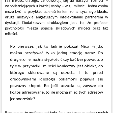
raz miłość, dlatego, że odwołują się do naszych różnych –
współistniejących u każdej osoby – wizji miłości. Jedna osoba
może być na przykład ucieleśnieniem romantycznego ideału,
druga niezwykle angażującym intelektualnie partnerem w
dyskusji. Dodatkowym drobiazgiem jest to, że profesor
psychologii miesza pojęcia składowych miłości oraz faz
miłości.
Po pierwsze, jak to ładnie pokazał Nico Frijda,
można przeżywać tylko jedną emocję naraz. Po
drugie, o ile można się złościć czy bać bez powodu, o
tyle w przypadku miłości konieczny jest obiekt, do
którego skierowane są uczucia. I tu przed
orędownikami ideologii poliamorii pojawia się
poważny kłopot. Bo jeśli uczucia są zawsze do
kogoś adresowane, to ile można mieć tych adresów
jednocześnie?
Rozumiem, że profesor zakłada, że albo kocham jedno z moich