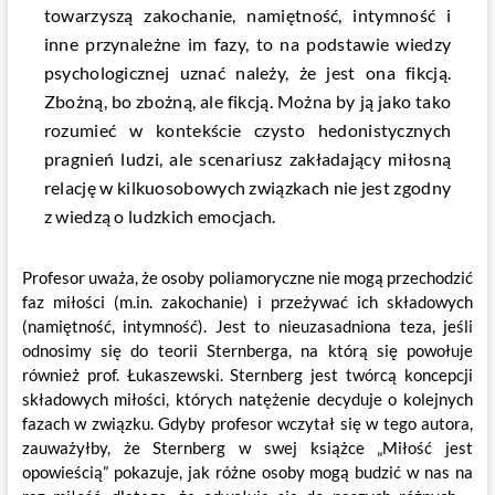
towarzyszą zakochanie, namiętność, intymność i
inne przynależne im fazy, to na podstawie wiedzy
psychologicznej uznać należy, że jest ona fikcją.
Zbożną, bo zbożną, ale fikcją. Można by ją jako tako
rozumieć w kontekście czysto hedonistycznych
pragnień ludzi, ale scenariusz zakładający miłosną
relację w kilkuosobowych związkach nie jest zgodny
z wiedzą o ludzkich emocjach
.
Profesor uważa, że osoby poliamoryczne nie mogą przechodzić
faz miłości (m.in. zakochanie) i przeżywać ich składowych
(namiętność, intymność). Jest to nieuzasadniona teza, jeśli
odnosimy się do teorii Sternberga, na którą się powołuje
również prof. Łukaszewski. Sternberg jest twórcą koncepcji
składowych miłości, których natężenie decyduje o kolejnych
fazach w związku. Gdyby profesor wczytał się w tego autora,
zauważyłby, że Sternberg w swej książce „Miłość jest
opowieścią” pokazuje, jak różne osoby mogą budzić w nas na