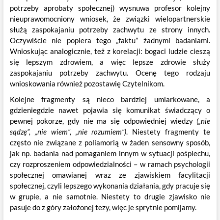
potrzeby aprobaty społecznej) wysnuwa profesor kolejny
nieuprawomocniony wniosek, że związki wielopartnerskie
służą zaspokajaniu potrzeby zachwytu ze strony innych.
Oczywiście nie popiera tego „faktu” żadnymi badaniami.
Wnioskując analogicznie, też z korelacji: bogaci ludzie cieszą
się lepszym zdrowiem, a więc lepsze zdrowie służy
zaspokajaniu potrzeby zachwytu. Ocenę tego rodzaju
wnioskowania również pozostawię Czytelnikom.
Kolejne fragmenty są nieco bardziej umiarkowane, a
gdzieniegdzie nawet pojawia się komunikat świadczący o
pewnej pokorze, gdy nie ma się odpowiedniej wiedzy
(„nie
sądzę”, „nie wiem”, „nie rozumiem”)
. Niestety fragmenty te
często nie związane z poliamorią w żaden sensowny sposób,
jak np. badania nad pomaganiem innym w sytuacji pośpiechu,
czy rozproszeniem odpowiedzialności – w ramach psychologii
społecznej omawianej wraz ze zjawiskiem facylitacji
społecznej, czyli lepszego wykonania działania, gdy pracuje się
w grupie, a nie samotnie. Niestety to drugie zjawisko nie
pasuje do z góry założonej tezy, więc je sprytnie pomijamy.