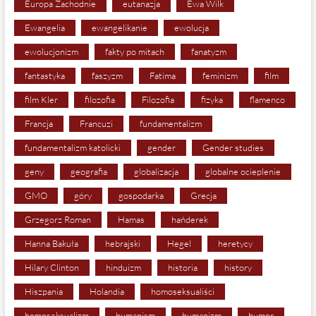
Europa Zachodnie
eutanazja
Ewa Wilk
Ewangelia
ewangelikanie
ewolucja
ewolucjonizm
fakty po mitach
fanatyzm
fantastyka
faszyzm
Fatima
feminizm
film
film Kler
filozofia
Filozofia
fizyka
flamenco
Francja
Francuzi
fundamentalizm
fundamentalizm katolicki
gender
Gender studies
geny
geografia
globalizacja
globalne ocieplenie
GMO
góry
gospodarka
Grecja
Grzegorz Roman
Hamas
hańderek
Hanna Bakuła
hebrajski
Hegel
heretycy
Hilary Clinton
hinduizm
historia
history
Hiszpania
Holandia
homoseksualiści
homoseksualizm
humanism
humanizm
humor