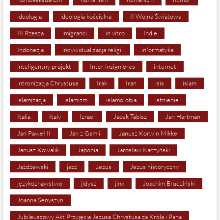
ideologia
ideologia kościelna
II Wojna Światowa
III Rzesza
imigranci
in vitro
Indie
Indonezja
indywidualizacja religii
informatyka
inteligentny projekt
Inter insigniores
internet
intronizacja Chrystusa
Irak
Iran
isis
islam
islamizacja
islamizm
islamofobia
istnienie
Italia
Italy
Izrael
Jacek Tabisz
Jan Hartman
Jan Paweł II
Jan z Gamli
Janusz Korwin Mikke
Janusz Kowalik
Japonia
Jarosław Kaczyński
Jażdżewski
jazz
Jezus
Jezus historyczny
językoznawstwo
jidysz
jinx
Joachim Brudziński
Joanna Senyszyn
Jubileuszowy Akt Przyjęcia Jezusa Chrystusa za Króla i Pana