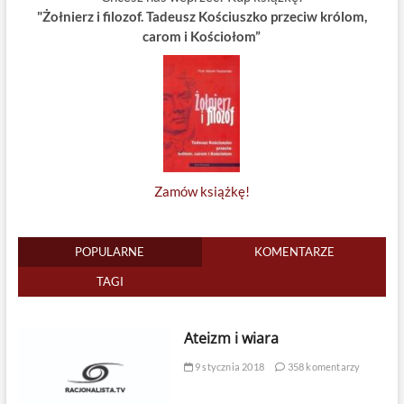
"Żołnierz i filozof. Tadeusz Kościuszko przeciw królom,
carom i Kościołom”
Zamów książkę!
POPULARNE
KOMENTARZE
TAGI
Ateizm i wiara
9 stycznia 2018
358 komentarzy