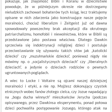
pokazuje, jak znajomość Biblii i Koranu w dzieciństwie
powoduje, że w późniejszym okresie nie dostrzegamy
nieludzkich zachowań bohaterów tych ksiąg, lecz traktujemy
opisane w nich zdarzenia jako konstruujące nasze pojęcie
moralności, chociaż liberalizm i Zeitgeist już od dawna
spowodowały powszechny brak akceptacji dla okrutnego
patriarchalizmu, homofobii i niewolnictwa, które w Biblii są
przedstawione jako postawa właściwa. Dlatego Dawkin
sprzeciwia się indoktrynacji religijnej dzieci i postuluje
przeciwstawianie się używaniu takich słów jak „katolicki
dziecko” czy „muzułmańskie dziecko”, ponieważ nigdy nie
mówimy np. o „socjalistycznych dzieciach” czy „liberalnych
dzieciach”, a jedynie o dzieciach rodziców o pewnych
ugruntowanych poglądach.
A wiec to Locke i Voltaire są ojcami naszej dzisiejszej
moralności i etyki, a nie np. Mojżesz dokonujący czystek
etnicznych wobec fanów złotego cielca, czy Jozue napadający
na „bogu ducha winnych” mieszkańców Jerycha (podczas
opisywanego, przez Dawkinsa eksperymentu, ponad połowa
dzieci pochwaliła postępowanie Jozuego, którego atak na