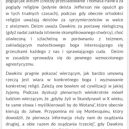
pogląd jak ateizm (choćby prześladowanie Thomasa Paine’a za
poglądy religijne (jedynie deista Jefferson nie opuścił go
w tych trudnych czasach), podczas gdy obecnie ortodoksi
religijni uważają deistów za sprzymierzeńców w walce
z ateizmem. Deizm uważa Dawkins za postawę nielogiczną
(gdyż nadal zakłada istnienie skomplikowanego stwórcy), choć
oświeconą i szlachetną w porównaniu z teizmem,
zakładającym małostkowego boga interesującego się
grzeszkami każdego z nas i sprawiającego cuda. Deizm
w zasadzie sprowadza się do pewnego wzmocnionego
agnostycyzmu.
Dawkins pragnie pokazać wierzącym, jak bardzo umowną
rzeczą jest wiara w konkretnego boga i wyznawanie
konkretnej religii. Zależą one bowiem od cywilizacji w jakiej
żyjemy. Podczas dyskusji plenarnych wielokrotnie mówił
ludziom wierzącym, że „gdyby żyli w Skandynawii w X wieku,
te same słowa i myślikierowali by do Wotana”, które obecnie
kierują do Jahwe. Przypomina mi się Montesquieu, który
dowodził, że pierwsza informacja służy nam do osądzania
drugiej, a obie razem do osądzania trzeciej”, gdy Dawkins