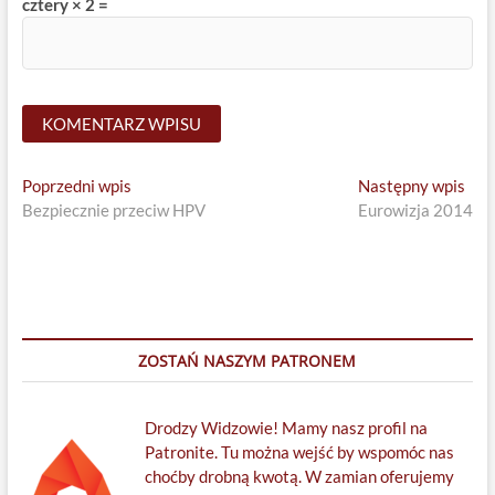
cztery × 2 =
Nawigacja
Previous
Nex
Poprzedni wpis
Następny wpis
post:
post
Bezpiecznie przeciw HPV
Eurowizja 2014
wpisu
ZOSTAŃ NASZYM PATRONEM
Drodzy Widzowie! Mamy nasz profil na
Patronite. Tu można wejść by wspomóc nas
choćby drobną kwotą. W zamian oferujemy