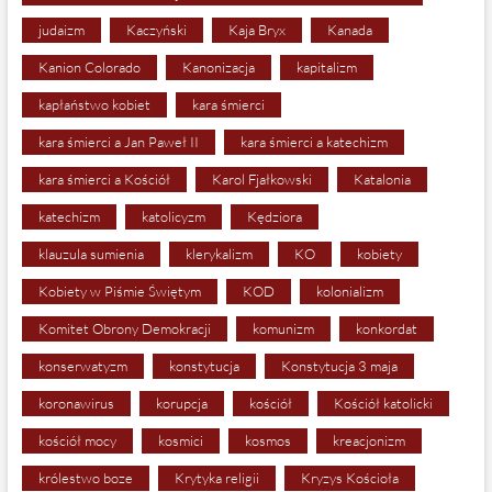
judaizm
Kaczyński
Kaja Bryx
Kanada
Kanion Colorado
Kanonizacja
kapitalizm
kapłaństwo kobiet
kara śmierci
kara śmierci a Jan Paweł II
kara śmierci a katechizm
kara śmierci a Kościół
Karol Fjałkowski
Katalonia
katechizm
katolicyzm
Kędziora
klauzula sumienia
klerykalizm
KO
kobiety
Kobiety w Piśmie Świętym
KOD
kolonializm
Komitet Obrony Demokracji
komunizm
konkordat
konserwatyzm
konstytucja
Konstytucja 3 maja
koronawirus
korupcja
kościół
Kościół katolicki
kościół mocy
kosmici
kosmos
kreacjonizm
królestwo boze
Krytyka religii
Kryzys Kościoła