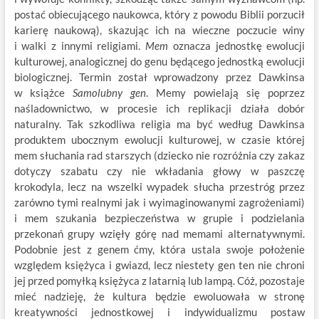
postać obiecującego naukowca, który z powodu Biblii porzucił
karierę naukową), skazując ich na wieczne poczucie winy
i walki z innymi religiami.
Mem
oznacza jednostkę ewolucji
kulturowej, analogicznej do genu będącego jednostką ewolucji
biologicznej. Termin został wprowadzony przez Dawkinsa
w książce
Samolubny gen
. Memy powielają się poprzez
naśladownictwo, w procesie ich replikacji działa dobór
naturalny. Tak szkodliwa religia ma być według Dawkinsa
produktem ubocznym ewolucji kulturowej, w czasie której
mem słuchania rad starszych (dziecko nie rozróżnia czy zakaz
dotyczy szabatu czy nie wkładania głowy w paszczę
krokodyla, lecz na wszelki wypadek słucha przestróg przez
zarówno tymi realnymi jak i wyimaginowanymi zagrożeniami)
i mem szukania bezpieczeństwa w grupie i podzielania
przekonań grupy wzięły górę nad memami alternatywnymi.
Podobnie jest z genem ćmy, która ustala swoje położenie
względem księżyca i gwiazd, lecz niestety gen ten nie chroni
jej przed pomyłką księżyca z latarnią lub lampą. Cóż, pozostaje
mieć nadzieję, że kultura będzie ewoluowała w stronę
kreatywności jednostkowej i indywidualizmu postaw