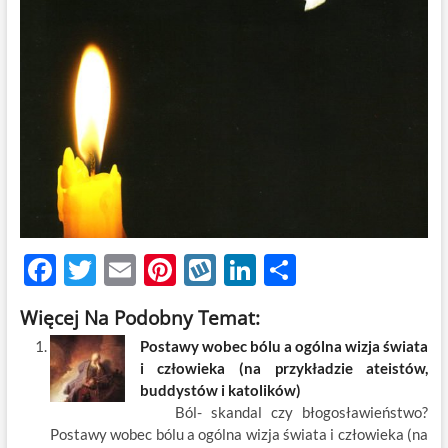
F
T
E
Pi
W
Li
S
ac
w
m
nt
y
n
h
Więcej Na Podobny Temat:
e
itt
ail
er
k
k
ar
Postawy wobec bólu a ogólna wizja świata
b
er
es
o
e
e
i człowieka (na przykładzie ateistów,
o
t
p
dI
buddystów i katolików)
Ból- skandal czy błogosławieństwo?
o
n
Postawy wobec bólu a ogólna wizja świata i człowieka (na