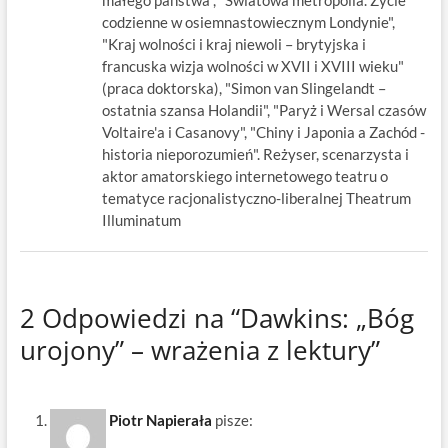
małego państwa", "Światowa metropolia. Życie
codzienne w osiemnastowiecznym Londynie",
"Kraj wolności i kraj niewoli – brytyjska i
francuska wizja wolności w XVII i XVIII wieku"
(praca doktorska), "Simon van Slingelandt –
ostatnia szansa Holandii", "Paryż i Wersal czasów
Voltaire'a i Casanovy", "Chiny i Japonia a Zachód -
historia nieporozumień". Reżyser, scenarzysta i
aktor amatorskiego internetowego teatru o
tematyce racjonalistyczno-liberalnej Theatrum
Illuminatum
2 Odpowiedzi na “Dawkins: „Bóg
urojony” – wrażenia z lektury”
Piotr Napierała
pisze: