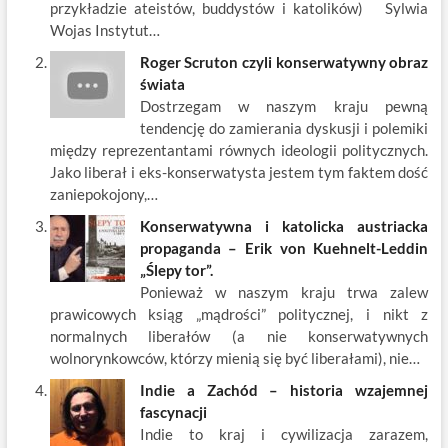
k
przykładzie ateistów, buddystów i katolików) Sylwia
Wojas Instytut…
Roger Scruton czyli konserwatywny obraz
świata
Dostrzegam w naszym kraju pewną
tendencję do zamierania dyskusji i polemiki
między reprezentantami równych ideologii politycznych.
Jako liberał i eks-konserwatysta jestem tym faktem dość
zaniepokojony,…
Konserwatywna i katolicka austriacka
propaganda – Erik von Kuehnelt-Leddin
„Ślepy tor”.
Ponieważ w naszym kraju trwa zalew
prawicowych ksiąg „mądrości” politycznej, i nikt z
normalnych liberałów (a nie konserwatywnych
wolnorynkowców, którzy mienią się być liberałami), nie…
Indie a Zachód – historia wzajemnej
fascynacji
Indie to kraj i cywilizacja zarazem,