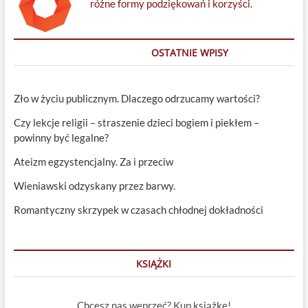
różne formy podziękowań i korzyści.
OSTATNIE WPISY
Zło w życiu publicznym. Dlaczego odrzucamy wartości?
Czy lekcje religii – straszenie dzieci bogiem i piekłem –
powinny być legalne?
Ateizm egzystencjalny. Za i przeciw
Wieniawski odzyskany przez barwy.
Romantyczny skrzypek w czasach chłodnej dokładności
KSIĄŻKI
Chcesz nas weprzeć? Kup książkę!