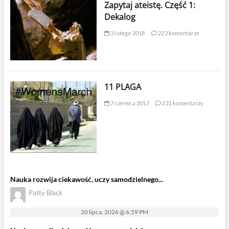
Zapytaj ateistę. Część 1:
Dekalog
3 lutego 2018
223 komentarze
11 PLAGA
7 czerwca 2017
221 komentarzy
Nauka rozwija ciekawość, uczy samodzielnego...
Patty Black
20 lipca, 2026 @ 6:59 PM