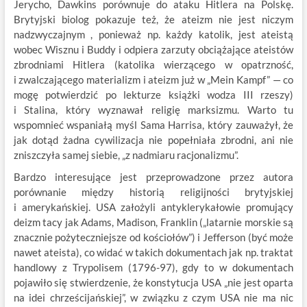
Jerycho, Dawkins porównuje do ataku Hitlera na Polskę.
Brytyjski biolog pokazuje też, że ateizm nie jest niczym
nadzwyczajnym , ponieważ np. każdy katolik, jest ateistą
wobec Wisznu i Buddy i odpiera zarzuty obciążające ateistów
zbrodniami Hitlera (katolika wierzącego w opatrzność,
i zwalczającego materializm i ateizm już w „Mein Kampf” — co
mogę potwierdzić po lekturze książki wodza III rzeszy)
i Stalina, który wyznawał religię marksizmu. Warto tu
wspomnieć wspaniałą myśl Sama Harrisa, który zauważył, że
jak dotąd żadna cywilizacja nie popełniała zbrodni, ani nie
zniszczyła samej siebie, „z nadmiaru racjonalizmu”.
Bardzo interesujące jest przeprowadzone przez autora
porównanie między historią religijności brytyjskiej
i amerykańskiej. USA założyli antyklerykałowie promujący
deizm tacy jak Adams, Madison, Franklin („latarnie morskie są
znacznie pożyteczniejsze od kościołów”) i Jefferson (być może
nawet ateista), co widać w takich dokumentach jak np. traktat
handlowy z Trypolisem (1796-97), gdy to w dokumentach
pojawiło się stwierdzenie, że konstytucja USA „nie jest oparta
na idei chrześcijańskiej”, w związku z czym USA nie ma nic