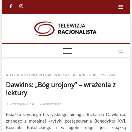
Skip
facebook
in
to
content
Racjona
RACJONALNA
TELEWIZJA
TV
M
e
n
u
ATEIZM
KRYTYKA RELIGII
POLECANE KSIĄŻKI
PUBLICYSTYKA
B
u
Dawkins: „Bóg urojony” – wrażenia z
t
lektury
t
o
13 czerwca 2014
2 komentarze
n
Książka słynnego brytyjskiego biologa, Richarda Dawkinsa,
znanego z moralnej krytyki postępowania Benedykta XVI,
Kościoła Katolickiego i w ogóle religii, jest książką