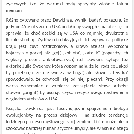
życiowych, tzn. że warunki będą sprzyjały właśnie takim
memom.
Różne cytowane przez Dawkinsa, wyniki badań, pokazują, że
jedynie 49% obywateli USA oddało by swój głos na ateistę, co
sprawia, że choć ateiści są w USA co najmniej dwukrotnie
liczniejsi od np. Żydów ortodoksyjnych, ich wpływ na politykę
kraju jest zbyt rozdrobniony, a słowo ateista wyborcom
kojarzy się gorzej niż „gej”, „kobieta”, „katolik” (poparłby ich
większy procent ankietowanych) itd. Dawkins cytuje też
aktorkę Julię Sweeney, która wspominała, że jej rodzice „jakoś
by przełknęli, że nie wierzy w boga”, ale słowo „ateistka”
spowodowało, że odwrócili się od niej plecami. Przy okazji
warto wspomnieć o zamiarze zastąpienia słowa atheist
słowem „bright”, by usunąć część nieżyczliwego nastawienia
względem ateistów w USA.
Książka Dawkinsa jest fascynującym spojrzeniem biologa
ewolucjonisty na proces dziejowy i na złudne tendencje
ludzkiego procesu myślowego, spojrzeniem, które może nieco
szokować bardziej humanistyczne umysły, ale właśnie dlatego