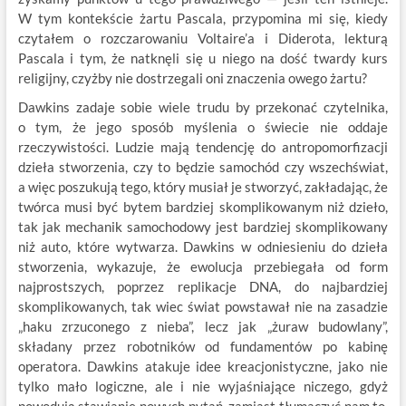
W tym kontekście żartu Pascala, przypomina mi się, kiedy
czytałem o rozczarowaniu Voltaire’a i Diderota, lekturą
Pascala i tym, że natknęli się u niego na dość twardy kurs
religijny, czyżby nie dostrzegali oni znaczenia owego żartu?
Dawkins zadaje sobie wiele trudu by przekonać czytelnika,
o tym, że jego sposób myślenia o świecie nie oddaje
rzeczywistości. Ludzie mają tendencję do antropomorfizacji
dzieła stworzenia, czy to będzie samochód czy wszechświat,
a więc poszukują tego, który musiał je stworzyć, zakładając, że
twórca musi być bytem bardziej skomplikowanym niż dzieło,
tak jak mechanik samochodowy jest bardziej skomplikowany
niż auto, które wytwarza. Dawkins w odniesieniu do dzieła
stworzenia, wykazuje, że ewolucja przebiegała od form
najprostszych, poprzez replikacje DNA, do najbardziej
skomplikowanych, tak wiec świat powstawał nie na zasadzie
„haku zrzuconego z nieba”, lecz jak „żuraw budowlany”,
składany przez robotników od fundamentów po kabinę
operatora. Dawkins atakuje idee kreacjonistyczne, jako nie
tylko mało logiczne, ale i nie wyjaśniające niczego, gdyż