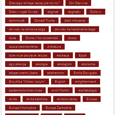
Dlaczego istnieje raczej coś niż nic?
Dni Darwina
Dobry wojak Szwejk
dogmat
dogmaty
Dołowy
dominiczak
Donald Trump
dość milczenia
dowody na istnienia boga
dowody na nieistnienie boga
duda
Duma i Nowoczesność
dusza
dusza nieśmiertelna
dyktatura
dziewicze poczęcie Jezusa
edukacja
Egipt
egzystencja
ekologia
ekologizm
ekonomia
eksperyment Libeta
ekstremizm
Emilia Dowgiało
Encyklika "Wiara i rozum"
English
enlightenment
epidemia koronawirusa
erich fromm
eschatologia
etyka
etyka katolicka
etyka świecka
Europa
Europa Wschodnia
Europa Zachodnia