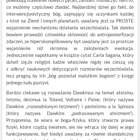
powodują stawianie nowych pytań, zamiast tłumaczyć nam to,
co możemy częściowo zbadać. Najbardziej dziwi go fakt, że
interwencjonistyczny bóg, zajmujący się uczynkami każdej
z istot na Ziemi i innych planetach, uważany jest za PROSTE
wyjaśnienie mechanizmu działania wszechświata. Tak daleko
bowiem prowadzi człowieka skłonność do antropomorfizacji
zdarzeń, ze hiperskomplikowany byt uważany jest za prostsze
wyjaśnienie niż skromna w założeniach ewolucja.
Jednocześnie napotkamy w książce cytat Carla Sagana, który
dziwił się,że religijni ludzie właściwie nigdy nie cieszą się
z odkryć naukowych dotyczących rozmiarów wszechświata,
lecz pragną by ich „bóg pozostał malutkim bogiem” z księgi
jednego ludu pustyni.
Bardzo ciekawe są rozważania Dawkinsa na temat ateizmu,
teizmu, deizmua la Toland, Voltaire i Paine, (który nazywa
Dawkins „rozwodnionym teizmem”) i panteizmu a la Spinoza
(który nazywa Dawkins „podrasowanym ateizmem”).
Przypomina, że wiara w boga-fizyka, który stwarza prawa
fizyki, które rządzą światem, ale nie wtrąca się dalej w jego
funkcjonowanie, był kiedyś uważany za równie skandaliczny