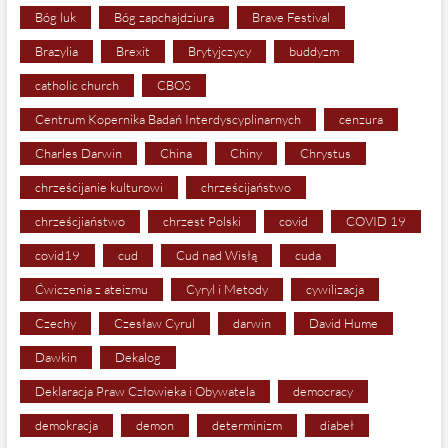
Bóg luk
Bóg zapchajdziura
Brave Festival
Brazylia
Brexit
Brytyjczycy
buddyzm
catholic church
CBOS
Centrum Kopernika Badań Interdyscyplinarnych
cenzura
Charles Darwin
China
Chiny
Chrystus
chrześcijanie kulturowi
chrześcijaństwo
chrześcjiaństwo
chrzest Polski
covid
COVID 19
covid19
cud
Cud nad Wisłą
cuda
Ćwiczenia z ateizmu
Cyryl i Metody
cywilizacja
Czechy
Czesław Cyrul
darwin
David Hume
Dawkin
Dekalog
Deklaracja Praw Człowieka i Obywatela
democracy
demokracja
demon
determinizm
diabeł