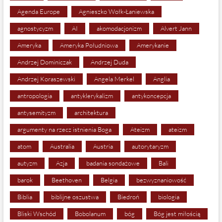
Agenda Europe
Agnieszko Wołk-Łaniewska
agnostycyzm
AI
akomodacjonizm
Alvert Jann
Ameryka
Ameryka Południowa
Amerykanie
Andrzej Dominiczak
Andrzej Duda
Andrzej Koraszewski
Angela Merkel
Anglia
antropologia
antyklerykalizm
antykoncepcja
antysemityzm
architektura
argumenty na rzecz istnienia Boga
Ateizm
ateizm
atom
Australia
Austria
autorytaryzm
autyzm
Azja
badania sondażowe
Bali
barok
Beethoven
Belgia
bezwyznaniowość
Biblia
biblijne oszustwa
Biedroń
biologia
Bliski Wschód
Bobolanum
bóg
Bóg jest miłością