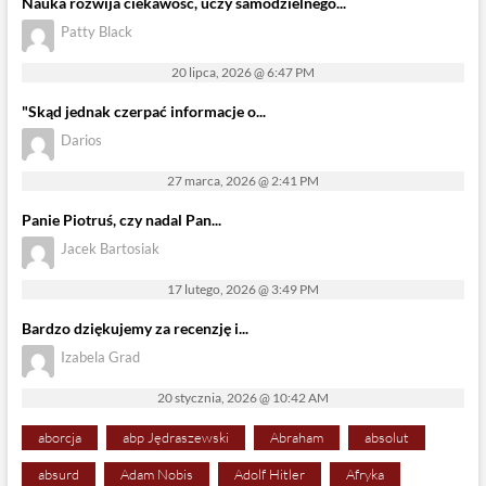
Nauka rozwija ciekawość, uczy samodzielnego...
Patty Black
20 lipca, 2026 @ 6:47 PM
"Skąd jednak czerpać informacje o...
Darios
27 marca, 2026 @ 2:41 PM
Panie Piotruś, czy nadal Pan...
Jacek Bartosiak
17 lutego, 2026 @ 3:49 PM
Bardzo dziękujemy za recenzję i...
Izabela Grad
20 stycznia, 2026 @ 10:42 AM
aborcja
abp Jędraszewski
Abraham
absolut
absurd
Adam Nobis
Adolf Hitler
Afryka