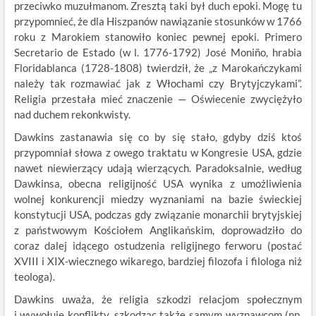
przeciwko muzułmanom. Zresztą taki był duch epoki. Mogę tu
przypomnieć, że dla Hiszpanów nawiązanie stosunków w 1766
roku z Marokiem stanowiło koniec pewnej epoki. Primero
Secretario de Estado (w l. 1776-1792) José Moniño, hrabia
Floridablanca (1728-1808) twierdził, że „z Marokańczykami
należy tak rozmawiać jak z Włochami czy Brytyjczykami”.
Religia przestała mieć znaczenie — Oświecenie zwyciężyło
nad duchem rekonkwisty.
Dawkins zastanawia się co by się stało, gdyby dziś ktoś
przypomniał słowa z owego traktatu w Kongresie USA, gdzie
nawet niewierzący udają wierzących. Paradoksalnie, według
Dawkinsa, obecna religijność USA wynika z umożliwienia
wolnej konkurencji miedzy wyznaniami na bazie świeckiej
konstytucji USA, podczas gdy związanie monarchii brytyjskiej
z państwowym Kościołem Anglikańskim, doprowadziło do
coraz dalej idącego ostudzenia religijnego ferworu (postać
XVIII i XIX-wiecznego wikarego, bardziej filozofa i filologa niż
teologa).
Dawkins uważa, że religia szkodzi relacjom społecznym
i wywołuje konflikty, szkodząc także samym wyznawcom (np.