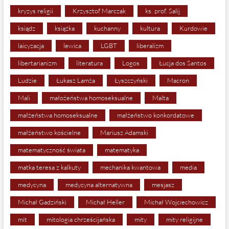
kryzys religii
Krzysztof Marczak
ks. prof. Salij
ksiądz
książka
kuchanny
kultura
Kurdowie
laicyzacja
lewica
LGBT
liberalizm
libertarianizm
literatura
Logos
Łucja dos Santos
Ludzie
Łukasz Lamża
Łyszczyński
Macron
Mali
małożeństwa homoseksualne
Malta
małżeństwa homoseksualne
małżeństwo konkordatowe
małżeństwo kościelne
Mariusz Adamski
matematyczność świata
matematyka
matka teresa z kalkuty
mechanika kwantowa
media
medycyna
medycyna alternatywna
mesjasz
Michał Gadziński
Michał Heller
Michał Wojciechowicz
mit
mitologia chrześcijańska
mity
mity religijne