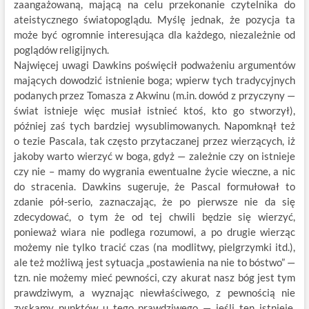
zaangażowaną, mającą na celu przekonanie czytelnika do
ateistycznego światopoglądu. Myślę jednak, że pozycja ta
może być ogromnie interesująca dla każdego, niezależnie od
poglądów religijnych.
Najwięcej uwagi Dawkins poświęcił podważeniu argumentów
mających dowodzić istnienie boga; wpierw tych tradycyjnych
podanych przez Tomasza z Akwinu (m.in. dowód z przyczyny —
świat istnieje więc musiał istnieć ktoś, kto go stworzył),
później zaś tych bardziej wysublimowanych. Napomknął też
o tezie Pascala, tak często przytaczanej przez wierzących, iż
jakoby warto wierzyć w boga, gdyż — zależnie czy on istnieje
czy nie – mamy do wygrania ewentualne życie wieczne, a nic
do stracenia. Dawkins sugeruje, że Pascal formułował to
zdanie pół-serio, zaznaczając, że po pierwsze nie da się
zdecydować, o tym że od tej chwili będzie się wierzyć,
ponieważ wiara nie podlega rozumowi, a po drugie wierząc
możemy nie tylko tracić czas (na modlitwy, pielgrzymki itd.),
ale też możliwą jest sytuacja „postawienia na nie to bóstwo” —
tzn. nie możemy mieć pewności, czy akurat nasz bóg jest tym
prawdziwym, a wyznając niewłaściwego, z pewnością nie
zyskamy punktów u tego prawdziwego — jeśli ten istnieje.