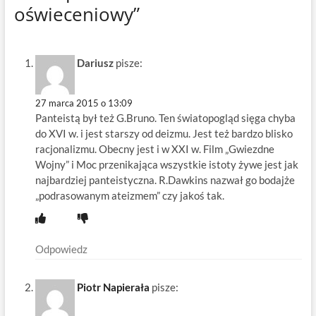
oświeceniowy”
Dariusz
pisze:
27 marca 2015 o 13:09
Panteistą był też G.Bruno. Ten światopogląd sięga chyba
do XVI w. i jest starszy od deizmu. Jest też bardzo blisko
racjonalizmu. Obecny jest i w XXI w. Film „Gwiezdne
Wojny” i Moc przenikająca wszystkie istoty żywe jest jak
najbardziej panteistyczna. R.Dawkins nazwał go bodajże
„podrasowanym ateizmem” czy jakoś tak.
Odpowiedz
Piotr Napierała
pisze: