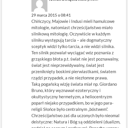
29 marca 2015 o 08:41
Chińczycy, Majowie i Indusi mieli hamulcowe
mitologie, natomiast chrześcijaństwo miało
silnikową mitologię. Oczywiście w każdym
silniku występują tarcia – ale dogmatyczny
sceptyk widzi tylko tarcia, a nie widzi silnika.
Ten silnik pozwalał wyciągać wóz poznania z
grząskiego błota p.t. świat nie jest poznawalny,
świat jest nieprzewidywalny, świat jest
przeniknięty boskimi pierwiastkami, światem
rządzi przypadek, a nie niezłomne prawa.
Taką pogańską wizję świata miał np. Giordano
Bruno, który wyznawał ezoteryczny i
okultystyczny hermetyzm, a heliocentryzm
poparł niejako przypadkiem, bo w jego para-
religii Słońce było centralnym „bóstwem”.
Chrześcijaństwo zaś dla uczonych było nieomal
deistyczne: Natura i Bóg są oddzieleni (dualizm,
podział na sacrum i profanum). Ponadto uczony