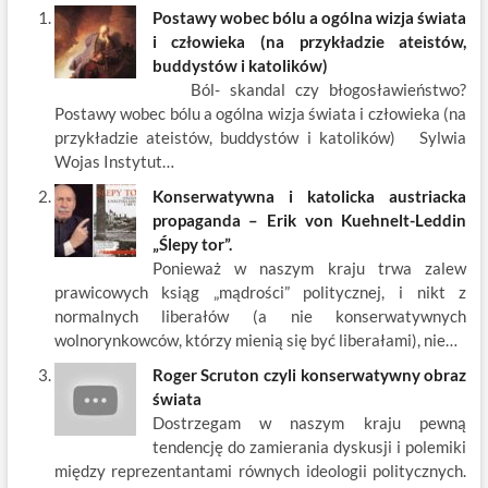
e
itt
ail
er
k
k
ar
Postawy wobec bólu a ogólna wizja świata
b
er
es
o
e
e
i człowieka (na przykładzie ateistów,
o
t
p
dI
buddystów i katolików)
Ból- skandal czy błogosławieństwo?
o
n
Postawy wobec bólu a ogólna wizja świata i człowieka (na
k
przykładzie ateistów, buddystów i katolików) Sylwia
Wojas Instytut…
Konserwatywna i katolicka austriacka
propaganda – Erik von Kuehnelt-Leddin
„Ślepy tor”.
Ponieważ w naszym kraju trwa zalew
prawicowych ksiąg „mądrości” politycznej, i nikt z
normalnych liberałów (a nie konserwatywnych
wolnorynkowców, którzy mienią się być liberałami), nie…
Roger Scruton czyli konserwatywny obraz
świata
Dostrzegam w naszym kraju pewną
tendencję do zamierania dyskusji i polemiki
między reprezentantami równych ideologii politycznych.