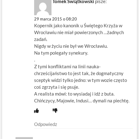
Tomek Świątkowski
pisze:
29 marca 2015 o 08:20
Kopernik jako kanonik u Świętego Krzyża w
Wrocławiu nie miał powierzonych …żadnych
zadań.
Nigdy w życiu nie był we Wrocławiu.
Na tym polegały synekury.
.
Z tymi konfliktami na linii nauka-
chrześcijaństwo to jest tak, że dogmatyczny
sceptyk widzi tylko jedno: w tym wozie często
coś zgrzyta i się psuje.
A realista mówi: to wysiadaj i idź z buta.
Chińczycy, Majowie, Indusi… dymali na piechtę.
Odpowiedz