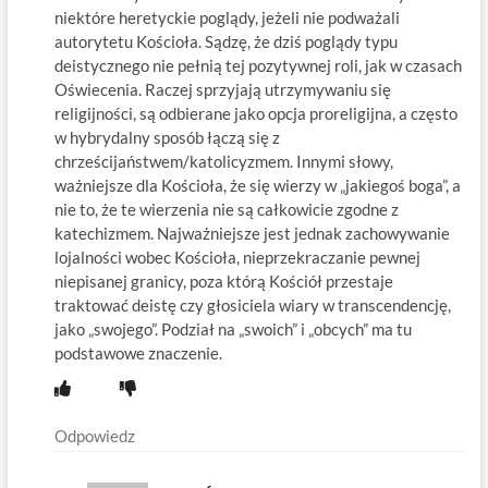
niektóre heretyckie poglądy, jeżeli nie podważali
autorytetu Kościoła. Sądzę, że dziś poglądy typu
deistycznego nie pełnią tej pozytywnej roli, jak w czasach
Oświecenia. Raczej sprzyjają utrzymywaniu się
religijności, są odbierane jako opcja proreligijna, a często
w hybrydalny sposób łączą się z
chrześcijaństwem/katolicyzmem. Innymi słowy,
ważniejsze dla Kościoła, że się wierzy w „jakiegoś boga”, a
nie to, że te wierzenia nie są całkowicie zgodne z
katechizmem. Najważniejsze jest jednak zachowywanie
lojalności wobec Kościoła, nieprzekraczanie pewnej
niepisanej granicy, poza którą Kościół przestaje
traktować deistę czy głosiciela wiary w transcendencję,
jako „swojego”. Podział na „swoich” i „obcych” ma tu
podstawowe znaczenie.
Odpowiedz