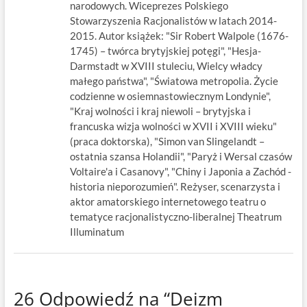
narodowych. Wiceprezes Polskiego
Stowarzyszenia Racjonalistów w latach 2014-
2015. Autor książek: "Sir Robert Walpole (1676-
1745) – twórca brytyjskiej potęgi", "Hesja-
Darmstadt w XVIII stuleciu, Wielcy władcy
małego państwa", "Światowa metropolia. Życie
codzienne w osiemnastowiecznym Londynie",
"Kraj wolności i kraj niewoli – brytyjska i
francuska wizja wolności w XVII i XVIII wieku"
(praca doktorska), "Simon van Slingelandt –
ostatnia szansa Holandii", "Paryż i Wersal czasów
Voltaire'a i Casanovy", "Chiny i Japonia a Zachód -
historia nieporozumień". Reżyser, scenarzysta i
aktor amatorskiego internetowego teatru o
tematyce racjonalistyczno-liberalnej Theatrum
Illuminatum
26 Odpowiedź na “Deizm