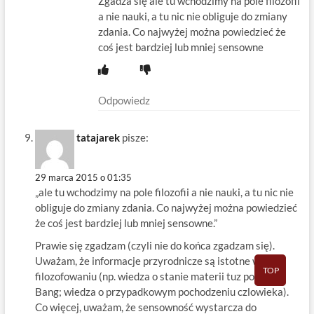
Zgadza się ale tu wchodzimy na pole filozofii
a nie nauki, a tu nic nie obliguje do zmiany
zdania. Co najwyżej można powiedzieć że
coś jest bardziej lub mniej sensowne
Odpowiedz
tatajarek
pisze:
29 marca 2015 o 01:35
„ale tu wchodzimy na pole filozofii a nie nauki, a tu nic nie
obliguje do zmiany zdania. Co najwyżej można powiedzieć
że coś jest bardziej lub mniej sensowne.”
Prawie się zgadzam (czyli nie do końca zgadzam się).
Uważam, że informacje przyrodnicze są istotne w tym
TOP
filozofowaniu (np. wiedza o stanie materii tuz po Big
Bang; wiedza o przypadkowym pochodzeniu czlowieka).
Co więcej, uważam, że sensowność wystarcza do