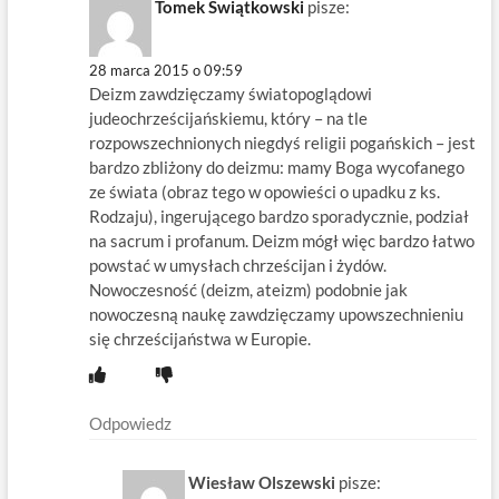
Tomek Świątkowski
pisze:
28 marca 2015 o 09:59
Deizm zawdzięczamy światopoglądowi
judeochrześcijańskiemu, który – na tle
rozpowszechnionych niegdyś religii pogańskich – jest
bardzo zbliżony do deizmu: mamy Boga wycofanego
ze świata (obraz tego w opowieści o upadku z ks.
Rodzaju), ingerującego bardzo sporadycznie, podział
na sacrum i profanum. Deizm mógł więc bardzo łatwo
powstać w umysłach chrześcijan i żydów.
Nowoczesność (deizm, ateizm) podobnie jak
nowoczesną naukę zawdzięczamy upowszechnieniu
się chrześcijaństwa w Europie.
Odpowiedz
Wiesław Olszewski
pisze: