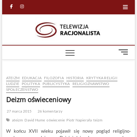
Skip
facebook
in
to
content
Racjona
RACJONALNA
TELEWIZJA
TV
M
e
n
u
ATEIZM
EDUKACJA
FILOZOFIA
HISTORIA
KRYTYKA RELIGII
B
LUDZIE
POLITYKA
PUBLICYSTYKA
RELIGIOZNAWSTWO
u
SPOŁECZEŃSTWO
t
Deizm oświeceniowy
t
o
27 marca 2015
26 komentarzy
n
ateizm
David Hume
oświecenie
Piotr Napierała
teizm
W końcu XVII wieku pojawił się nowy pogląd religijno-