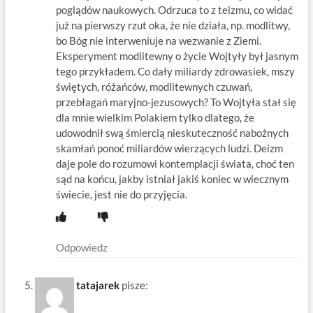
poglądów naukowych. Odrzuca to z teizmu, co widać
już na pierwszy rzut oka, że nie działa, np. modlitwy,
bo Bóg nie interweniuje na wezwanie z Ziemi.
Eksperyment modlitewny o życie Wojtyły był jasnym
tego przykładem. Co dały miliardy zdrowasiek, mszy
świętych, różańców, modlitewnych czuwań,
przebłagań maryjno-jezusowych? To Wojtyła stał się
dla mnie wielkim Polakiem tylko dlatego, że
udowodnił swą śmiercią nieskuteczność nabożnych
skamłań ponoć miliardów wierzących ludzi. Deizm
daje pole do rozumowi kontemplacji świata, choć ten
sąd na końcu, jakby istniał jakiś koniec w wiecznym
świecie, jest nie do przyjęcia.
Odpowiedz
tatajarek
pisze: