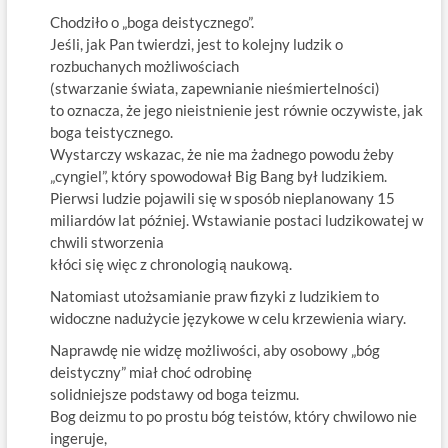
Chodziło o „boga deistycznego”.
Jeśli, jak Pan twierdzi, jest to kolejny ludzik o
rozbuchanych możliwościach
(stwarzanie świata, zapewnianie nieśmiertelności)
to oznacza, że jego nieistnienie jest równie oczywiste, jak
boga teistycznego.
Wystarczy wskazac, że nie ma żadnego powodu żeby
„cyngiel”, który spowodował Big Bang był ludzikiem.
Pierwsi ludzie pojawili się w sposób nieplanowany 15
miliardów lat później. Wstawianie postaci ludzikowatej w
chwili stworzenia
kłóci się więc z chronologią naukową.
Natomiast utożsamianie praw fizyki z ludzikiem to
widoczne nadużycie językowe w celu krzewienia wiary.
Naprawdę nie widzę możliwości, aby osobowy „bóg
deistyczny” miał choć odrobinę
solidniejsze podstawy od boga teizmu.
Bog deizmu to po prostu bóg teistów, który chwilowo nie
ingeruje,