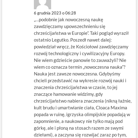
6 grudnia 2023 o 06:28
„…podobnie jak nowoczesną naukę
zawdzięczamy upowszechnieniu się
chrześcijaństwa w Europie”. Taki pogląd wyraził
ostatnio Legutko. Poszedł nawet dalej:
powiedział wręcz, że Kościołowi zawdzięczamy
rozwój technologiczny i cywilizacyjny Europy.
Nie wiem gdzieście panowie to zauważyli? Nie
wiem co oznacza termin „nowoczesna nauka”?
Nauka jest zawsze nowoczesna. Gdybyśmy
chcieli przedstawić na wykresie rozwój nauki i
znaczenia chrześcijaństwa w czasie, to jej
znaczące hamowanie widzimy, gdy
chrześcijaństwo nabiera znaczenia (nikną łaźnie,
kult brudu i umartwianie ciała, Cloaca Maxima
popada w ruinę, igrzyska olimpijskie popadają w
zapomnienie, a naukowcy nie tylko mają pod
górkę, ale i płoną na stosach razem ze swymi
dziełami), a zaczyna się rozwijać zaraz po tym,