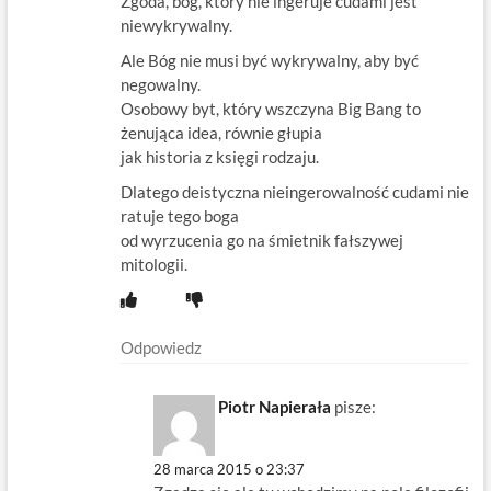
Zgoda, bog, ktory nie ingeruje cudami jest
niewykrywalny.
Ale Bóg nie musi być wykrywalny, aby być
negowalny.
Osobowy byt, który wszczyna Big Bang to
żenująca idea, równie głupia
jak historia z księgi rodzaju.
Dlatego deistyczna nieingerowalność cudami nie
ratuje tego boga
od wyrzucenia go na śmietnik fałszywej
mitologii.
Odpowiedz
Piotr Napierała
pisze:
28 marca 2015 o 23:37