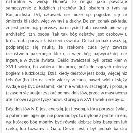
naturalna w wersji Hume’a to religia jaka powstaje
samoczynnie z ludzkich strachów (już pisałem o tym na
Racjonalista TV), człowiek nie może np. pogodzić się ze
śmiercią bliskich, więc wymyśla duchy. Deizm jednak zakłada,
ze jest jeden bóg-pierwszy poruszyciel (lub masoński pierwszy
architekt), tzn. osoba (tak tak bóg deistów jest osobowy!),
która dała początek istnieniu świata. Deiści jednak uważają,
podpierając się nauką, że rzekome cuda były zawsze
oszustwem pazernego kleru, a więc bóg najwyraźniej nie
ingeruje w życie świata. Deiści zwalczani byli przez kler w
XVIII wieku, bo zabierali im pracę pośredniczących między
bogiem a ludzkością. Dziś, kiedy deistów jest bodaj więcej niż
teistów (bo kto na serio wierzy w cuda, nawet wielu księży
wydaje się być deistami), kler nie wnika w szczegóły i próbuje
(czasem się udaje) zyskać pomoc deistów, przeciw masowemu
ateizmowi i agnostycyzmowi, którego w XVIII wieku nie było.
Bóg deistów NIE jest energią, jest osobą, która porusza świat,
a potem nie ingeruje, nie powinno być to mylone z panteizmem,
wg którego bóg mógłby być równie dobrze bing-bangiem lub
rzeką, lub tożsamy z Gają. Deizm jest i był jednak bardzo