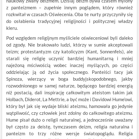
naukowy zwany deizmem. Dzisiaj deizm bywa czasem mylony
z panteizmem – zupełnie innym poglądem, który również
rozkwitał w czasach Oświecenia. Oba te nurty przyczyniły się
do osłabienia tradycyjnej religijności i politycznej władzy
kleru.
Pod względem religijnym myśliciele oświeceniowi byli daleko
od zgody. Nie brakowało ludzi, którzy w sumie akceptowali
teizm; protestantyzm czy katolicyzm (Kant, Sonnenfels), ale
starali się religię uczynić bardziej humanitarną i mniej
najeżoną mściwością wobec inaczej myślących, po części
oddzielając ją od życia społecznego. Panteiści tacy jak
Spinoza, wierzący w boga buddyjskopodobnego, jakby
rozwodnionego w samej naturze, będącego bardziej energią
niż postacią, dali inspirację całkowitym ateistom takim jak
Holbach, Diderot, La Mettrie, a być może i Davidowi Hume’owi,
który był jak się wydaje bliski ateizmu, hamowała go jedynie
wątpliwość, czy człowiek jest zdolny do całkowitego ateizmu.
Hume pisał dużo o religii naturalnej, a jednocześnie uważany
był często za deistę, tymczasem deizm, religia naturalna i
panteizm to trzy różne wersje światopoglądu. Religia