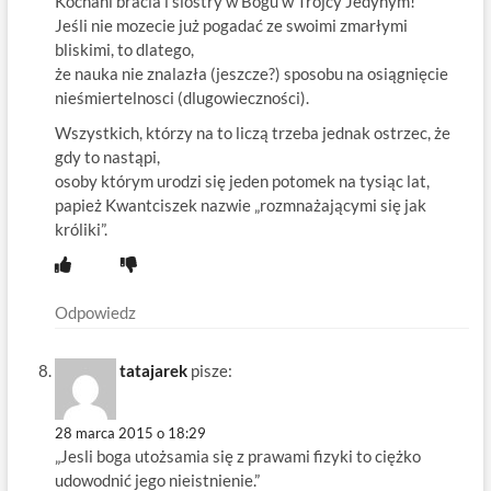
Kochani bracia i siostry w Bogu w Trojcy Jedynym!
Jeśli nie mozecie już pogadać ze swoimi zmarłymi
bliskimi, to dlatego,
że nauka nie znalazła (jeszcze?) sposobu na osiągnięcie
nieśmiertelnosci (dlugowieczności).
Wszystkich, którzy na to liczą trzeba jednak ostrzec, że
gdy to nastąpi,
osoby którym urodzi się jeden potomek na tysiąc lat,
papież Kwantciszek nazwie „rozmnażającymi się jak
króliki”.
Odpowiedz
tatajarek
pisze:
28 marca 2015 o 18:29
„Jesli boga utożsamia się z prawami fizyki to ciężko
udowodnić jego nieistnienie.”