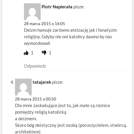
Piotr Napierała
pisze:
28 marca 2015 o 16:05
Deizm hamuje zarówno ateizację jak i fanatyzm
religijny. Gdyby nie oni katolicy dawno by nas
wymordowali
1
1
Odpowiedz
tatajarek
pisze:
28 marca 2015 o 00:50
Dla mnie zaskakujące jest to, jak małe są róznice
pomiędzy religią katolicką
a deizmem.
Skoro bóg deistyczny jest osobą (poruszycielem, stwórcą,
architektem)