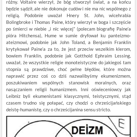
różny. Voltaire wierzył, że bóg stworzył świat, a na końcu
będzie sądził, ale nie dokonuje cudów i nie ma nic wspólnego z
religią. Podobnie uważał Hnery St. John, wicehrabia
Bolingbroke i Thomas Paine, który wierzył w boga i szczęście
po śmierci w niebie „i nic więcej” (polecam biografię Paine’a
pióra Hitchensa), Hume w sumie dryfował ku panteizmo-
ateizmowi, podobnie jak John Toland, a Benjamin Franklin
krytykował Paine’a za to, że jest przeciw wszelkim klerom,
bowiem Franklin, podobnie jak Gotthold Ephraim Lessing,
uważał, że wszystkie religie monoteistyczne do jakiegoś tam
stopnia są prawdziwe, choć pełne błędów, które można
naprawić przez coś co dziś nazwalibyśmy ekumenizmem,
poszukiwaniem wspólnych stanowisk moralnych, oraz
nasączaniem religii humanizmem. Inni oświeceniowcy jak
Leibniz byli ekumenistami klasycznymi, teistycznymi, stąd
czasem trudno się połapać, czy chodzi o chrześcijańskiego
deistę-humanistę, czy o chrześcijanina sensu stricto.