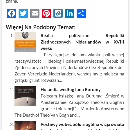
znana.
F
T
E
Pi
W
Li
S
ac
w
m
nt
y
n
h
Więcej Na Podobny Temat:
e
itt
ail
er
k
k
ar
Realia polityczne Republiki
b
er
es
o
e
e
Zjednoczonych Niderlandów w XVIII
o
t
p
dI
wieku
Przystępując do omawiania politycznej
o
n
rzeczywistości i ideologii osiemnastowiecznej Republiki
k
Zjednoczonych Prowincji Niderlandów (De Republiek der
Zeven Verenigde Nederlanden), wchodzimy z miejsca na
grząski grunt rozważań…
Holandia według Iana Burumy
Polecam książkę Iana Burumy: „Śmierć w
Amsterdamie. Zabójstwo Theo van Gogha i
granice tolerancji” – Murder in Amsterdam:
The Death of Theo Van Gogh and…
Postawy wobec bólu a ogólna wizja świata