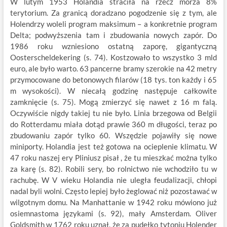
W lutym 1953 Holandia straciła na rzecz morza 8%
terytorium. Za granicą doradzano pogodzenie się z tym, ale
Holendrzy woleli program maksimum – a konkretnie program
Delta; podwyższenia tam i zbudowania nowych zapór. Do
1986 roku wzniesiono ostatną zaporę, gigantyczną
Oosterscheldekering (s. 74). Kostzowało to wszystko 3 mld
euro, ale było warto. 63 pancerne bramy szerokie na 42 metry
przymocowane do betonowych filarów (18 tys. ton każdy i 65
m wysokości). W niecałą godzinę następuje całkowite
zamknięcie (s. 75). Mogą zmierzyć się nawet z 16 m falą.
Oczywiście nigdy takiej tu nie było. Linia brzegowa od Belgii
do Rotterdamu miała dotąd prawie 360 m długości, teraz po
zbudowaniu zapór tylko 60. Wszędzie pojawiły się nowe
miniporty. Holandia jest też gotowa na ocieplenie klimatu. W
47 roku naszej ery Pliniusz pisał , że tu mieszkać można tylko
za karę (s. 82). Robili sery, bo rolnictwo nie wchodziło tu w
rachubę. W V wieku Holandia nie uległa feudalizacji, chłopi
nadal byli wolni. Często lepiej było żeglować niż pozostawać w
wilgotnym domu. Na Manhattanie w 1942 roku mówiono już
osiemnastoma językami (s. 92), mały Amsterdam. Oliver
Goldsmith w 1762 roku uznał, że za pudełko tytoniu Holender