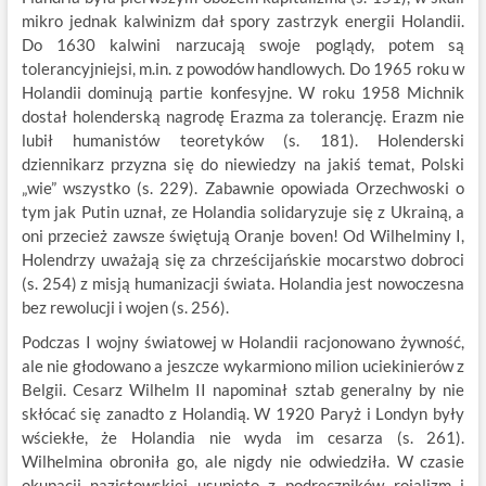
mikro jednak kalwinizm dał spory zastrzyk energii Holandii.
Do 1630 kalwini narzucają swoje poglądy, potem są
tolerancyjniejsi, m.in. z powodów handlowych. Do 1965 roku w
Holandii dominują partie konfesyjne. W roku 1958 Michnik
dostał holenderską nagrodę Erazma za tolerancję. Erazm nie
lubił humanistów teoretyków (s. 181). Holenderski
dziennikarz przyzna się do niewiedzy na jakiś temat, Polski
„wie” wszystko (s. 229). Zabawnie opowiada Orzechwoski o
tym jak Putin uznał, ze Holandia solidaryzuje się z Ukrainą, a
oni przecież zawsze świętują Oranje boven! Od Wilhelminy I,
Holendrzy uważają się za chrześcijańskie mocarstwo dobroci
(s. 254) z misją humanizacji świata. Holandia jest nowoczesna
bez rewolucji i wojen (s. 256).
Podczas I wojny światowej w Holandii racjonowano żywność,
ale nie głodowano a jeszcze wykarmiono milion uciekinierów z
Belgii. Cesarz Wilhelm II napominał sztab generalny by nie
skłócać się zanadto z Holandią. W 1920 Paryż i Londyn były
wściekłe, że Holandia nie wyda im cesarza (s. 261).
Wilhelmina obroniła go, ale nigdy nie odwiedziła. W czasie
okupacji nazistowskiej usunięto z podręczników rojalizm i