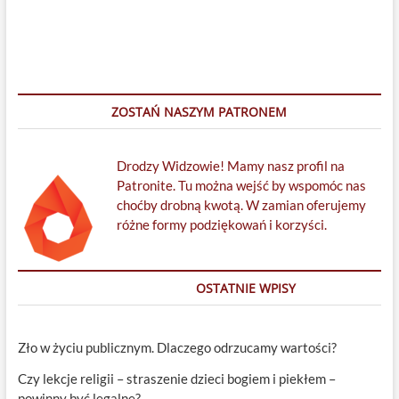
ZOSTAŃ NASZYM PATRONEM
Drodzy Widzowie! Mamy nasz profil na
Patronite. Tu można wejść by wspomóc nas
choćby drobną kwotą. W zamian oferujemy
różne formy podziękowań i korzyści.
OSTATNIE WPISY
Zło w życiu publicznym. Dlaczego odrzucamy wartości?
Czy lekcje religii – straszenie dzieci bogiem i piekłem –
powinny być legalne?