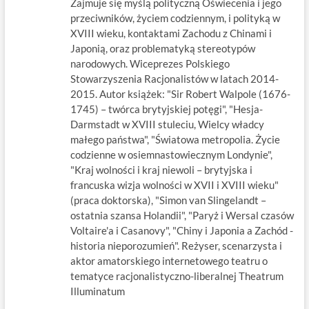
Zajmuje się myślą polityczną Oświecenia i jego
przeciwników, życiem codziennym, i polityką w
XVIII wieku, kontaktami Zachodu z Chinami i
Japonią, oraz problematyką stereotypów
narodowych. Wiceprezes Polskiego
Stowarzyszenia Racjonalistów w latach 2014-
2015. Autor książek: "Sir Robert Walpole (1676-
1745) – twórca brytyjskiej potęgi", "Hesja-
Darmstadt w XVIII stuleciu, Wielcy władcy
małego państwa", "Światowa metropolia. Życie
codzienne w osiemnastowiecznym Londynie",
"Kraj wolności i kraj niewoli – brytyjska i
francuska wizja wolności w XVII i XVIII wieku"
(praca doktorska), "Simon van Slingelandt –
ostatnia szansa Holandii", "Paryż i Wersal czasów
Voltaire'a i Casanovy", "Chiny i Japonia a Zachód -
historia nieporozumień". Reżyser, scenarzysta i
aktor amatorskiego internetowego teatru o
tematyce racjonalistyczno-liberalnej Theatrum
Illuminatum