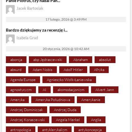
Panie Piotruś, czy nadal Pan...
Jacek Bartosiak
17 lutego, 2026 @ 3:49 PM
Bardzo dziękujemy za recenzję i...
Izabela Grad
20 stycznia, 2026 @ 10:42 AM
aborcja
abp Jędraszewski
Abraham
absolut
absurd
Adam Nobis
Adolf Hitler
Afryka
Agenda Europe
Agnieszko Wołk-Łaniewska
agnostycyzm
AI
akomodacjonizm
Alvert Jann
Ameryka
Ameryka Południowa
Amerykanie
Andrzej Dominiczak
Andrzej Duda
Andrzej Koraszewski
Angela Merkel
Anglia
antropologia
antyklerykalizm
antykoncepcja