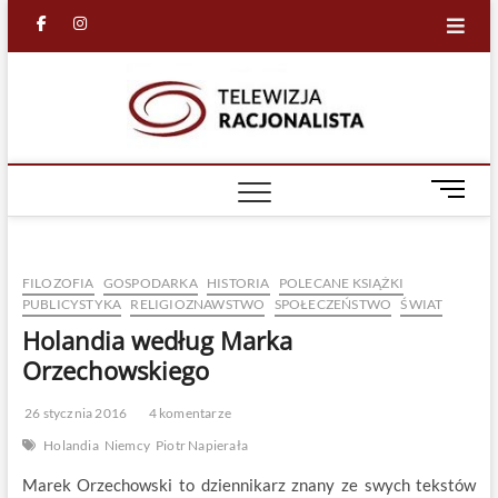
Skip
facebook
in
to
content
Racjona
RACJONALNA
TELEWIZJA
TV
M
e
n
u
FILOZOFIA
GOSPODARKA
HISTORIA
POLECANE KSIĄŻKI
B
PUBLICYSTYKA
RELIGIOZNAWSTWO
SPOŁECZEŃSTWO
ŚWIAT
u
Holandia według Marka
t
t
Orzechowskiego
o
n
26 stycznia 2016
4 komentarze
Holandia
Niemcy
Piotr Napierała
Marek Orzechowski to dziennikarz znany ze swych tekstów