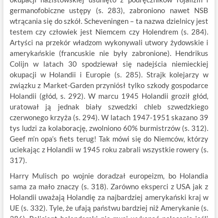
germanofobiczne ustępy (s. 283), zabroniono nawet NSB
wtrącania się do szkół. Scheveningen – ta nazwa dzielnicy jest
testem czy człowiek jest Niemcem czy Holendrem (s. 284).
Artyści na przekór władzom wykonywali utwory żydowskie i
amerykańskie (francuskie nie były zabronione). Hendrikus
Colijn w latach 30 spodziewał się nadejścia niemieckiej
okupacji w Holandii i Europie (s. 285). Strajk kolejarzy w
związku z Market-Garden przyniósł tylko szkody gospodarce
Holandii (głód, s. 292). W marcu 1945 Holandii groził głód,
uratował ją jednak biały szwedzki chleb szwedzkiego
czerwonego krzyża (s. 294). W latach 1947-1951 skazano 39
tys ludzi za kolaborację, zwolniono 60% burmistrzów (s. 312).
Geef m’n opa’s fiets terug! Tak mówi się do Niemców, którzy
uciekając z Holandii w 1945 roku zabrali wszystkie rowery (s.
317).
Harry Mulisch po wojnie doradzał europeizm, bo Holandia
sama za mało znaczy (s. 318). Zarówno eksperci z USA jak z
Holandii uważają Holandię za najbardziej amerykański kraj w
UE (s. 332). Tyle, że ufają państwu bardziej niż Amerykanie (s.