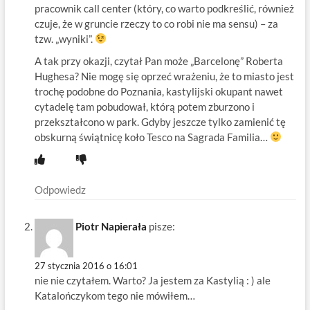
pracownik call center (który, co warto podkreślić, również
czuje, że w gruncie rzeczy to co robi nie ma sensu) – za
tzw. „wyniki”.
A tak przy okazji, czytał Pan może „Barcelonę” Roberta
Hughesa? Nie mogę się oprzeć wrażeniu, że to miasto jest
trochę podobne do Poznania, kastylijski okupant nawet
cytadelę tam pobudował, którą potem zburzono i
przekształcono w park. Gdyby jeszcze tylko zamienić tę
obskurną świątnicę koło Tesco na Sagrada Familia…
Odpowiedz
Piotr Napierała
pisze:
27 stycznia 2016 o 16:01
nie nie czytałem. Warto? Ja jestem za Kastylią : ) ale
Katalończykom tego nie mówiłem…