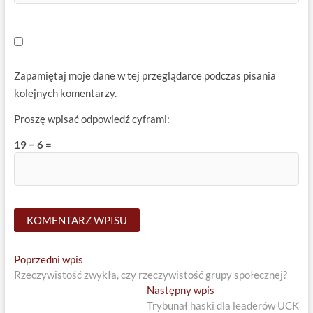
Zapamiętaj moje dane w tej przeglądarce podczas pisania
kolejnych komentarzy.
Proszę wpisać odpowiedź cyframi:
19 − 6 =
Nawigacja
Previous
Poprzedni wpis
post:
Rzeczywistość zwykła, czy rzeczywistość grupy społecznej?
wpisu
Next
Następny wpis
post:
Trybunał haski dla leaderów UCK