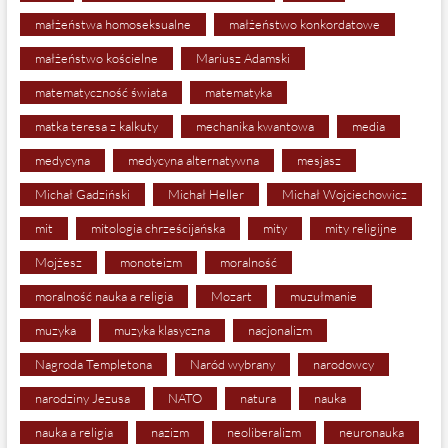
małżeństwa homoseksualne
małżeństwo konkordatowe
małżeństwo kościelne
Mariusz Adamski
matematyczność świata
matematyka
matka teresa z kalkuty
mechanika kwantowa
media
medycyna
medycyna alternatywna
mesjasz
Michał Gadziński
Michał Heller
Michał Wojciechowicz
mit
mitologia chrześcijańska
mity
mity religijne
Mojżesz
monoteizm
moralność
moralność nauka a religia
Mozart
muzułmanie
muzyka
muzyka klasyczna
nacjonalizm
Nagroda Templetona
Naród wybrany
narodowcy
narodziny Jezusa
NATO
natura
nauka
nauka a religia
nazizm
neoliberalizm
neuronauka