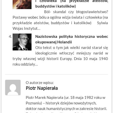
i człowieka (na przykładzie ateistów,
buddystów i katolików)
Ból- skandal czy błogosławieństwo?
Postawy wobec bólu a ogólna wizja świata i człowieka (na
przykładzie ateistów, buddystów i katolików) Sylwia
Wojas Instytut…
Nazistowska polityka historyczna wobec
okupowanej Holandii
Oto tekst o tym jak wielki naród starał się
ideologicznie wtłoczyć mniejszy naród w
tryby własnej wizji historii Europy. Dnia 10 maja 1940
roku oddziały…
O autorze wpisu:
Piotr Napierała
Piotr Marek Napierała (ur. 18 maja 1982 roku w
Poznaniu) – historyk dziejów nowożytnych,
doktor nauk humanistycznych w zakresie historii.