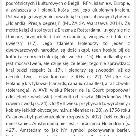
podróżniczych i kulturowych o Belgii i RFN, islamie w Europie,
a zwłaszcza o Holandii, która jest jego ulubionym krajem.
Polecam jego względnie nową książkę pod zabawnym tytułem:
„Holandia. Presja depresji” (MUZA SA Warszawa 2014). Za
motto książki stoi cytat z Erazma z Rotterdamu: „nigdy się nie
tłumacz, przyjaciele i tak zrozumieją, wrogowie i tak nie
uwierzą” (s.7). Jego zdaniem Holendrzy to jeden z
dwutwarzowych narodów, są dość skąpi, (een koekje bij de
koffie) ale obcych traktują jak swoich (s. 15). Holandia niby nie
jest mocarstwem, ale czuje się, że lepiej tego nie sprawdzać;
kraj budzi respekt (s. 17). Holendrzy są swobodni, aż do
niechlujstwa – duży kontrast z RFN (s. 22), Voltaire raz
Holandię krytykował (canards, canaux, canailles), a raz chwalił
(tolerancja), w XVII wieku Pieter de la Court proponował
oddzielenie właściwiej Holandii od reszty Niderlandów Płn
rowem z wodą (s. 24). Od XVII wieku przybywali tu wyrobnicy i
kobiety lekkich obyczajów m.in. z Niemiec (s. 28), w 1758 roku
Casanova był pod wrażeniem rozpusty (s. 402). Dziś co drugi
mieszkaniec Amsterdamu nie jest z urodzenia Holendrem (s.
427). Amstedam to jak NY symbol pokonywania barier.