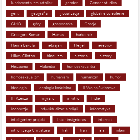
fundamentalizm katolicki
gender
Gender studies
geny
geografia
globalizacja
globalne ocieplenie
GMO
góry
gospodarka
Grecja
Grzegorz Roman
Hamas
hańderek
Hanna Bakuła
hebrajski
Hegel
heretycy
Hilary Clinton
hinduizm
historia
history
Hiszpania
Holandia
homoseksualiści
homoseksualizm
humanism
humanizm
humor
ideologia
ideologia kościelna
II Wojna Światowa
III Rzesza
imigranci
in vitro
Indie
Indonezja
indywidualizacja religii
informatyka
inteligentny projekt
Inter insigniores
internet
intronizacja Chrystusa
Irak
Iran
isis
islam