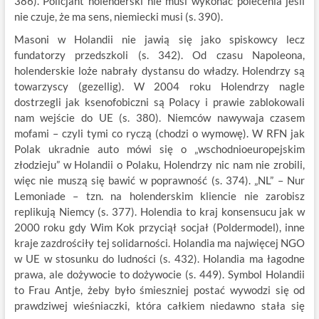
386). Policjant holenderski nie musi wykonać polecenia jeśli
nie czuje, że ma sens, niemiecki musi (s. 390).
Masoni w Holandii nie jawią się jako spiskowcy lecz
fundatorzy przedszkoli (s. 342). Od czasu Napoleona,
holenderskie loże nabrały dystansu do władzy. Holendrzy są
towarzyscy (gezellig). W 2004 roku Holendrzy nagle
dostrzegli jak ksenofobiczni są Polacy i prawie zablokowali
nam wejście do UE (s. 380). Niemców nawywaja czasem
mofami – czyli tymi co ryczą (chodzi o wymowę). W RFN jak
Polak ukradnie auto mówi się o „wschodnioeuropejskim
złodzieju” w Holandii o Polaku, Holendrzy nic nam nie zrobili,
więc nie muszą się bawić w poprawność (s. 374). „NL” – Nur
Lemoniade – tzn. na holenderskim kliencie nie zarobisz
replikują Niemcy (s. 377). Holendia to kraj konsensucu jak w
2000 roku gdy Wim Kok przyciął socjał (Poldermodel), inne
kraje zazdrościły tej solidarności. Holandia ma najwięcej NGO
w UE w stosunku do ludności (s. 432). Holandia ma łagodne
prawa, ale dożywocie to dożywocie (s. 449). Symbol Holandii
to Frau Antje, żeby było śmieszniej postać wywodzi się od
prawdziwej wieśniaczki, która całkiem niedawno stała się