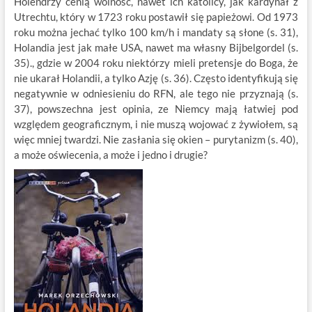
Holendrzy cenią wolność, nawet ich katolicy, jak kardynał z
Utrechtu, który w 1723 roku postawił się papieżowi. Od 1973
roku można jechać tylko 100 km/h i mandaty są słone (s. 31),
Holandia jest jak małe USA, nawet ma własny Bijbelgordel (s.
35)., gdzie w 2004 roku niektórzy mieli pretensje do Boga, że
nie ukarał Holandii, a tylko Azję (s. 36). Często identyfikują się
negatywnie w odniesieniu do RFN, ale tego nie przyznają (s.
37), powszechna jest opinia, ze Niemcy mają łatwiej pod
względem geograficznym, i nie muszą wojować z żywiołem, są
więc mniej twardzi. Nie zasłania się okien – purytanizm (s. 40),
a może oświecenia, a może i jedno i drugie?