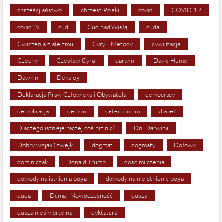
chrześcjiaństwo
chrzest Polski
covid
COVID 19
covid19
cud
Cud nad Wisłą
cuda
Ćwiczenia z ateizmu
Cyryl i Metody
cywilizacja
Czechy
Czesław Cyrul
darwin
David Hume
Dawkin
Dekalog
Deklaracja Praw Człowieka i Obywatela
democracy
demokracja
demon
determinizm
diabeł
Dlaczego istnieje raczej coś niż nic?
Dni Darwina
Dobry wojak Szwejk
dogmat
dogmaty
Dołowy
dominiczak
Donald Trump
dość milczenia
dowody na istnienia boga
dowody na nieistnienie boga
duda
Duma i Nowoczesność
dusza
dusza nieśmiertelna
dyktatura