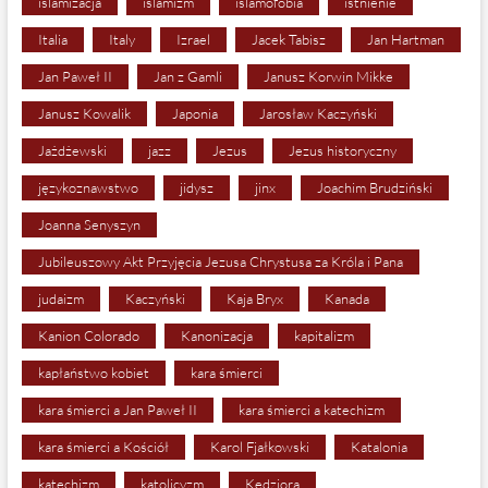
islamizacja
islamizm
islamofobia
istnienie
Italia
Italy
Izrael
Jacek Tabisz
Jan Hartman
Jan Paweł II
Jan z Gamli
Janusz Korwin Mikke
Janusz Kowalik
Japonia
Jarosław Kaczyński
Jażdżewski
jazz
Jezus
Jezus historyczny
językoznawstwo
jidysz
jinx
Joachim Brudziński
Joanna Senyszyn
Jubileuszowy Akt Przyjęcia Jezusa Chrystusa za Króla i Pana
judaizm
Kaczyński
Kaja Bryx
Kanada
Kanion Colorado
Kanonizacja
kapitalizm
kapłaństwo kobiet
kara śmierci
kara śmierci a Jan Paweł II
kara śmierci a katechizm
kara śmierci a Kościół
Karol Fjałkowski
Katalonia
katechizm
katolicyzm
Kędziora