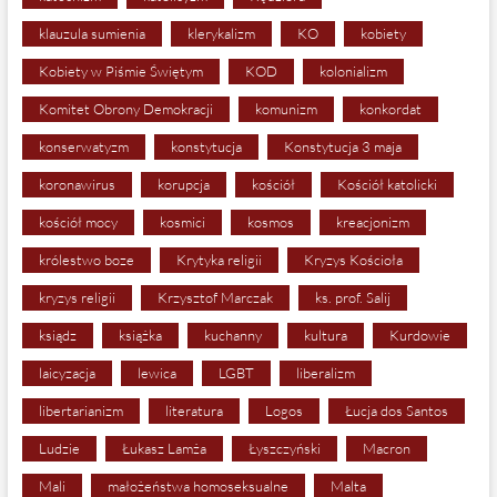
klauzula sumienia
klerykalizm
KO
kobiety
Kobiety w Piśmie Świętym
KOD
kolonializm
Komitet Obrony Demokracji
komunizm
konkordat
konserwatyzm
konstytucja
Konstytucja 3 maja
koronawirus
korupcja
kościół
Kościół katolicki
kościół mocy
kosmici
kosmos
kreacjonizm
królestwo boze
Krytyka religii
Kryzys Kościoła
kryzys religii
Krzysztof Marczak
ks. prof. Salij
ksiądz
książka
kuchanny
kultura
Kurdowie
laicyzacja
lewica
LGBT
liberalizm
libertarianizm
literatura
Logos
Łucja dos Santos
Ludzie
Łukasz Lamża
Łyszczyński
Macron
Mali
małożeństwa homoseksualne
Malta