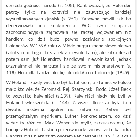
sprzeda godność narodu (s. 108), Kant uważał, ze Holender
patrzy tylko na korzyści nie zauważając bardziej
wysublimowanych zjawisk (s. 252). Zapewne mówili tak, bo
denerwowała ich konkurencja. WIC czyli kompania
zachodnioindyjska zajmowała się raczej wojowaniem niż
handlem, co dziś budzi pewne zdziwienie spokojnych
Holendrów. W 1596 roku w Middelburgu uznano niewolnictwo
(zdobyto portugalski statek z niewolnikami), ale kilka dekad
potem sami już Holendrzy handlowali niewolnikami, jednak
przynajmniej nie narzucali się ze swoim misjonarstwem (s.
118). Holandia bardzo niechętnie oddała np. Indonezję (1949).
W Holandii każdy wie, kto był katolikiem, a kto nie, w Polsce
mało kto wie, że Żeromski, Rej, Szarzyński, Bodo, Józef Beck
to wszystko kalwiniści (s.139). Kalwiniści nigdy nie byli w
Holandii większością (s. 144). Zawsze silniejsza była tam
devotio moderna ogólna niż kalwinizm. Kalwin był
przemądrzałym mędrkiem, Luther konkreciarzem, do dziś
widać tą różnicę. Max Weber się mylił, zarzucano mu, że
buduje z Holandii bastion przeciw marksizmowi, że to katlicka
Flandria była pierwszym obozem kapitalizmu (s. 151), w skali