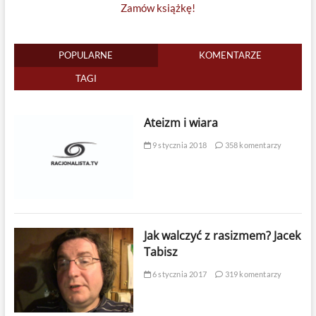
Zamów książkę!
POPULARNE
KOMENTARZE
TAGI
Ateizm i wiara
9 stycznia 2018
358 komentarzy
Jak walczyć z rasizmem? Jacek
Tabisz
6 stycznia 2017
319 komentarzy