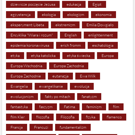
dziewicze poczęcie Jezusa
edukacja
Egipt
egzystencja
ekologia
ekologizm
ekonomia
eksperyment Libeta
ekstremizm
Emilia Dowgiało
Encyklika "Wiara i rozum"
English
enlightenment
epidemia koronawirusa
erich fromm
eschatologia
etyka
etyka katolicka
etyka świecka
Europa
Europa Wschodnia
Europa Zachodnia
Europa Zachodnie
eutanazja
Ewa Wilk
Ewangelia
ewangelikanie
ewolucja
ewolucjonizm
fakty po mitach
fanatyzm
fantastyka
faszyzm
Fatima
feminizm
film
film Kler
filozofia
Filozofia
fizyka
flamenco
Francja
Francuzi
fundamentalizm