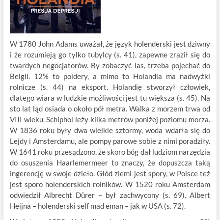
W 1780 John Adams uważał, że język holenderski jest dziwny
i że rozumieją go tylko tubylcy (s. 41), zapewne zraził się do
twardych negocjatorów. By zobaczyć las, trzeba pojechać do
Belgii. 12% to poldery, a mimo to Holandia ma nadwyżki
rolnicze (s. 44) na eksport. Holandię stworzył człowiek,
dlatego wiara w ludzkie możliwości jest tu większa (s. 45). Na
sto lat ląd osiada o około pół metra. Walka z morzem trwa od
VIII wieku. Schiphol leży kilka metrów poniżej poziomu morza.
W 1836 roku były dwa wielkie sztormy, woda wdarła się do
Lejdy i Amsterdamu, ale pompy parowe sobie z nimi poradziły.
W 1641 roku przesądzono, że skoro bóg dał ludziom narzędzia
do osuszenia Haarlemermeer to znaczy, że dopuszcza taką
ingerencję w swoje dzieło. Głód ziemi jest spory, w Polsce też
jest sporo holenderskich rolników. W 1520 roku Amsterdam
odwiedził Albrecht Dürer – był zachwycony (s. 69). Albert
Heijna – holenderski self mad eman – jak w USA (s. 72).