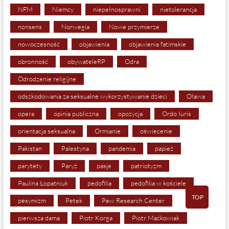
NFM
Niemcy
niepełnosprawni
nietolerancja
nonsens
Norwegia
Nowe przymierze
nowoczesność
objawienia
objawienia fatimskie
obronność
obywateleRP
Odra
Odrodzenie religijne
odszkodowania za seksualne wykorzystywanie dzieci
Oława
opera
opinia publiczna
opozycja
Ordo Iuris
orientacja seksualna
Ormianie
oświecenie
Pakistan
Palestyna
pandemia
papież
parytety
Paryż
pasje
patriotyzm
Paulina Łopatniuk
pedofilia
pedofilia w kościele
TOP
pesymizm
Petek
Pew Research Center
pierwsza dama
Piotr Korga
Piotr Maćkowiak