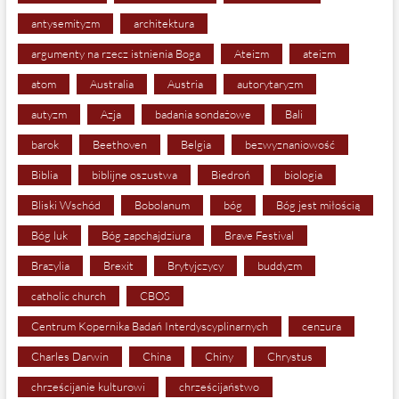
antysemityzm
architektura
argumenty na rzecz istnienia Boga
Ateizm
ateizm
atom
Australia
Austria
autorytaryzm
autyzm
Azja
badania sondażowe
Bali
barok
Beethoven
Belgia
bezwyznaniowość
Biblia
biblijne oszustwa
Biedroń
biologia
Bliski Wschód
Bobolanum
bóg
Bóg jest miłością
Bóg luk
Bóg zapchajdziura
Brave Festival
Brazylia
Brexit
Brytyjczycy
buddyzm
catholic church
CBOS
Centrum Kopernika Badań Interdyscyplinarnych
cenzura
Charles Darwin
China
Chiny
Chrystus
chrześcijanie kulturowi
chrześcijaństwo