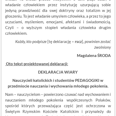
władanie człowiekiem przez instytucję uzurpującą sobie
jedyną prawdziwość dla swej doktryny oraz totalizm w jej
głoszeniu. To jest władanie umysłem człowieka, a przez to jego
uczuciami, myśleniem, emocjami, afektami i świadomością.
Czyli – o wyższym stopień władania człowieka drugim
człowiekiem.
K
ażdy, kto podpisze
[tę deklarację
– rscz
]
, powinien zostać
zwolniony
Magdalena ŚRODA
Oto tekst projektowanej deklaracji:
DEKLARACJA WIARY
Nauczycieli katolickich i studentów PEDAGOGIKI w
przedmiocie nauczania i wychowania młodego pokolenia.
Nam – nauczycielom – powierzono czuwać nad wychowaniem i
nauczaniem młodego pokolenia współczesnych Polaków,
spośród których przeważająca część jest ochrzczona w
Świętym Rzymskim Kościele Katolickim i przynależy do