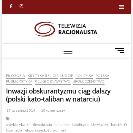
Skip
facebook
in
to
content
Racjona
RACJONALNA
TELEWIZJA
TV
M
e
n
u
FILOZOFIA
KRYTYKA RELIGII
LUDZIE
POLITYKA
POLSKA
B
PUBLICYSTYKA
RELIGIOZNAWSTWO
SPOŁECZEŃSTWO
u
Inwazji obskurantyzmu ciąg dalszy
t
t
(polski kato-taliban w natarciu)
o
n
17 września 2014
10 komentarzy
antyklerykalizm
demokracja
humanizm
katolicyzm
klerykalizm
kościół
Polsk
Czarnecki
religia
świeckość
wolność