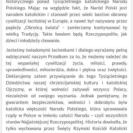
historycznego ponad Tysiącletniego katolickiego Narodu
Polskiego. Mając na względzie fakt, że Naród Polski jest
narodem katolickim i stanowił przez wieki bastion obronny
cywilizacji łacińskiej w Europie, a nawet był nazywany przez
papieży „Obrońcą świata” – zamierzamy kontynuować tę
wielką Tradycję. Takie bowiem będą Rzeczypospolite, jak
dzieci i młodzieży chowanie.
Jesteśmy świadomymi łacinnikami i dlatego wyrażamy pełną
wdzięczność naszym Przodkom za to, że możemy należeć do
tej wspaniałej cywilizacji życia, miłości, prawdy,
sprawiedliwości, miłosierdzia, dobra i piękna oraz świętości.
Deklarujemy zatem przywiązanie do tego Tysiącletniego
Dziedzictwa naszej
chrześcijańskiej kultury i katolickiej
Ojczyzny, w której wolności zażywali wszyscy Polacy,
niezależnie od swojego wyznania. Jednak pamiętamy, że
gwarantem bezpieczeństwa, wolności i dobrobytu była
katolicka większość Narodu Polskiego, która sprawowała
rządy w Polsce w imieniu całości Narodu – czyli wszystkich
stanów Najjaśniejszej Rzeczypospolitej. Historia dowiodła, że
tylko wychowana przez Święty Rzymski Kościół Katolicki