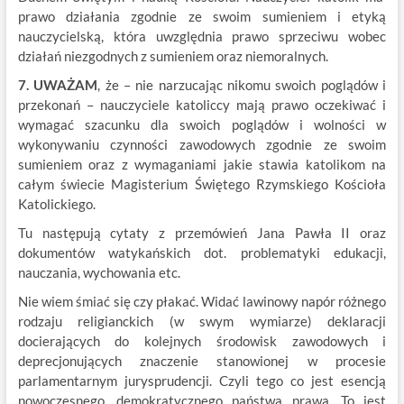
prawo działania zgodnie ze swoim sumieniem i etyką
nauczycielską, która uwzględnia prawo sprzeciwu wobec
działań niezgodnych z sumieniem oraz niemoralnych.
7. UWAŻAM
, że – nie narzucając nikomu swoich poglądów i
przekonań – nauczyciele katoliccy mają prawo oczekiwać i
wymagać szacunku dla swoich poglądów i wolności w
wykonywaniu czynności zawodowych zgodnie ze swoim
sumieniem oraz z wymaganiami jakie stawia katolikom na
całym świecie Magisterium Świętego Rzymskiego Kościoła
Katolickiego.
Tu następują cytaty z przemówień Jana Pawła II oraz
dokumentów watykańskich dot. problematyki edukacji,
nauczania, wychowania etc.
Nie wiem śmiać się czy płakać. Widać lawinowy napór różnego
rodzaju religianckich (w swym wymiarze) deklaracji
docierających do kolejnych środowisk zawodowych i
deprecjonujących znaczenie stanowionej w procesie
parlamentarnym jurysprudencji. Czyli tego co jest esencją
nowoczesnego, demokratycznego państwa prawa. To jest