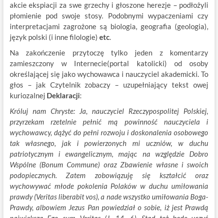
akcie ekspiacji za swe grzechy i głoszone herezje – podłożyli
płomienie pod swoje stosy. Podobnymi wypaczeniami czy
interpretacjami zagrożone są biologia, geografia (geologia),
język polski (i inne filologie)
etc
.
Na zakończenie przytoczę tylko jeden z komentarzy
zamieszczony w Internecie(portal katolicki) od osoby
określającej się jako wychowawca i nauczyciel akademicki. To
głos – jak Czytelnik zobaczy – uzupełniający tekst owej
kuriozalnej
Deklaracji
:
Króluj nam Chryste: Ja, nauczyciel Rzeczypospolitej Polskiej,
przyrzekam rzetelnie pełnić mą powinność nauczyciela i
wychowawcy, dążyć do pełni rozwoju i doskonalenia osobowego
tak własnego, jak i powierzonych mi uczniów, w duchu
patriotycznym i ewangelicznym, mając na względzie Dobro
Wspólne (Bonum Commune) oraz Zbawienie własne i swoich
podopiecznych. Zatem zobowiązuję się kształcić oraz
wychowywać młode pokolenia Polaków w duchu umiłowania
prawdy (Veritas liberabit vos), a nade wszystko umiłowania Boga-
Prawdy, albowiem Jezus Pan powiedział o sobie, iż jest Prawdą