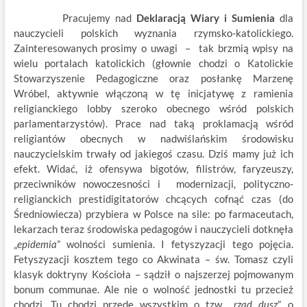
Pracujemy nad
Deklaracją Wiary i Sumienia
dla
nauczycieli polskich wyznania rzymsko-katolickiego.
Zainteresowanych prosimy o uwagi – tak brzmią wpisy na
wielu portalach katolickich (głownie chodzi o Katolickie
Stowarzyszenie Pedagogiczne oraz posłankę Marzenę
Wróbel, aktywnie włączoną w tę inicjatywę z ramienia
religianckiego lobby szeroko obecnego wśród polskich
parlamentarzystów). Prace nad taką proklamacją wśród
religiantów obecnych w nadwiślańskim środowisku
nauczycielskim trwały od jakiegoś czasu. Dziś mamy już ich
efekt. Widać, iż ofensywa bigotów, filistrów, faryzeuszy,
przeciwników nowoczesności i modernizacji, polityczno-
religianckich prestidigitatorów chcących cofnąć czas (do
Średniowiecza) przybiera w Polsce na sile: po farmaceutach,
lekarzach teraz środowiska pedagogów i nauczycieli dotknęła
„
epidemia
” wolności sumienia. I fetyszyzacji tego pojęcia.
Fetyszyzacji kosztem tego co Akwinata – św. Tomasz czyli
klasyk doktryny Kościoła – sądził o najszerzej pojmowanym
bonum communae. Ale nie o wolność jednostki tu przecież
chodzi. Tu chodzi przede wszystkim o tzw. „
rząd dusz
”, o