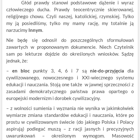
Głód prawdy stanowi podstawowe dążenie i wyraz
człowieczego ducha. Prawdy teocentrycznie skierowanej,
religijnego chowu. Czyli naszej, katolickiej, rzymskiej. Tylko
my ją posiedliśmy, tylko my mamy rację, my totalnie ją
narzucimy
Innym
.
Nie będę się odnosił do poszczególnych sformułowań
zawartych w proponowanym dokumencie. Niech Czytelnik
sam po lekturze dojdzie do określonych wniosków. Sądzę
jednak, że:
–
en bloc
punkty 3, 4, 6 i 7 są
nie-do-przyjęcia
dla
cywilizowanego, nowoczesnego i XXI-wiecznego systemu
edukacji i nauczania. Stoją one także w jawnej sprzeczności z
zasadami demokratycznego państwa prawa opartego o
europejski modernizm i dorobek cywilizacyjny.
– z wolności sumienia i wyznania nie wynika w jakimkolwiek
wymiarze zmiana standardów edukacji i nauczania, które po
prostu w cywilizowanym świecie (do jakiego Polska i Polacy
aspirują) podlegać muszą – z racji jasnych i precyzyjnych
uwarunkowań – określonym wymogom. Masowość