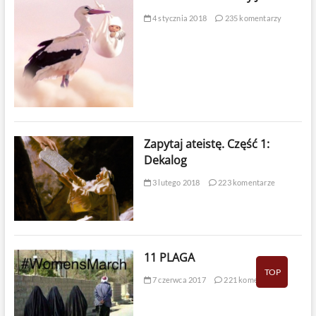
4 stycznia 2018
235 komentarzy
Zapytaj ateistę. Część 1:
Dekalog
3 lutego 2018
223 komentarze
11 PLAGA
TOP
7 czerwca 2017
221 komentarzy