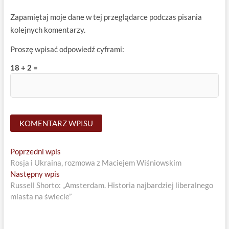
Zapamiętaj moje dane w tej przeglądarce podczas pisania
kolejnych komentarzy.
Proszę wpisać odpowiedź cyframi:
18 + 2 =
Nawigacja
Previous
Poprzedni wpis
post:
Rosja i Ukraina, rozmowa z Maciejem Wiśniowskim
wpisu
Next
Następny wpis
post:
Russell Shorto: „Amsterdam. Historia najbardziej liberalnego
miasta na świecie”