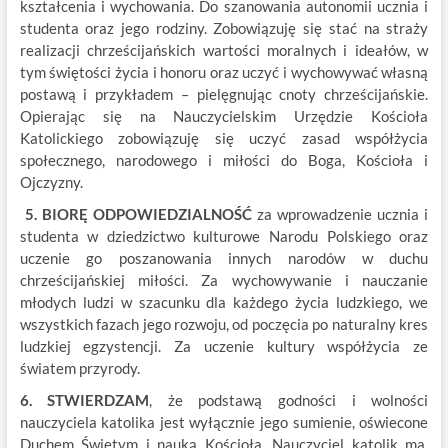
kształcenia i wychowania. Do szanowania autonomii ucznia i
studenta oraz jego rodziny. Zobowiązuję się stać na straży
realizacji chrześcijańskich wartości moralnych i ideałów, w
tym świętości życia i honoru oraz uczyć i wychowywać własną
postawą i przykładem – pielęgnując cnoty chrześcijańskie.
Opierając się na Nauczycielskim Urzędzie Kościoła
Katolickiego zobowiązuję się uczyć zasad współżycia
społecznego, narodowego i miłości do Boga, Kościoła i
Ojczyzny.
5. BIORĘ ODPOWIEDZIALNOŚĆ
za wprowadzenie ucznia i
studenta w dziedzictwo kulturowe Narodu Polskiego oraz
uczenie go poszanowania innych narodów w duchu
chrześcijańskiej miłości. Za wychowywanie i nauczanie
młodych ludzi w szacunku dla każdego życia ludzkiego, we
wszystkich fazach jego rozwoju, od poczęcia po naturalny kres
ludzkiej egzystencji. Za uczenie kultury współżycia ze
światem przyrody.
6. STWIERDZAM
, że podstawą godności i wolności
nauczyciela katolika jest wyłącznie jego sumienie, oświecone
Duchem Świętym i nauką Kościoła. Nauczyciel katolik ma