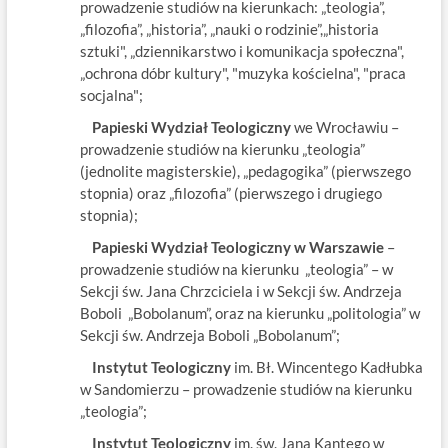
prowadzenie studiów na kierunkach: „teologia”,
„filozofia”, „historia”, „nauki o rodzinie”,„historia
sztuki", „dziennikarstwo i komunikacja społeczna",
„ochrona dóbr kultury", "muzyka kościelna", "praca
socjalna";
Papieski Wydział Teologiczny
we Wrocławiu –
prowadzenie studiów na kierunku „teologia”
(jednolite magisterskie), „pedagogika” (pierwszego
stopnia) oraz „filozofia” (pierwszego i drugiego
stopnia);
Papieski Wydział Teologiczny w Warszawie
–
prowadzenie studiów na kierunku „teologia” – w
Sekcji św. Jana Chrzciciela i w Sekcji św. Andrzeja
Boboli „Bobolanum”, oraz na kierunku „politologia” w
Sekcji św. Andrzeja Boboli „Bobolanum”;
Instytut Teologiczny
im. Bł. Wincentego Kadłubka
w Sandomierzu – prowadzenie studiów na kierunku
„teologia”;
Instytut Teologiczny
im. św. Jana Kantego w