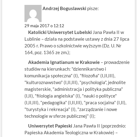
Andrzej Boguslawski
pisze:
29 maja 2017 o 12:12
Katolicki Uniwersytet Lubelski
Jana Pawła II w
Lublinie – działa na podstawie ustawy z dnia 27 lipca
2005 r. Prawo o szkolnictwie wyższym (Dz. U. Nr
164, poz. 1365 ze zm.);
Akademia Ignatianum w Krakowie
– prowadzenie
studiów na kierunkach: "dziennikarstwo i
komunikacja społeczna" (I), "filozofia" (I,II,III),
"kulturoznawstwo" (I,II,III), "psychologia", jednolite
magisterskie, "administracja i polityka publiczna"
(I,II), "filologia angielska" (I), "nauki o polityce"
(I,II,III), "pedagogika" (I,II,III), "praca socjalna" (I,II),
"turystyka i rekreacja" (I), "zarządzanie i nowe
technologie w sferze publicznej" (I);
Uniwersytet Papieski
Jana Pawła II (poprzednio:
Papieska Akademia Teologiczna w Krakowie) –