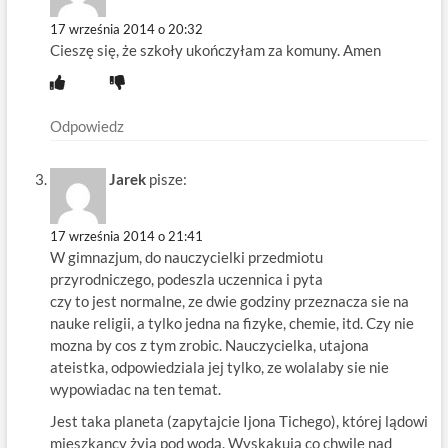
17 września 2014 o 20:32
Cieszę się, że szkoły ukończyłam za komuny. Amen
Odpowiedz
Jarek
pisze:
17 września 2014 o 21:41
W gimnazjum, do nauczycielki przedmiotu
przyrodniczego, podeszla uczennica i pyta
czy to jest normalne, ze dwie godziny przeznacza sie na
nauke religii, a tylko jedna na fizyke, chemie, itd. Czy nie
mozna by cos z tym zrobic. Nauczycielka, utajona
ateistka, odpowiedziala jej tylko, ze wolalaby sie nie
wypowiadac na ten temat.
Jest taka planeta (zapytajcie Ijona Tichego), której lądowi
mieszkancy żyją pod wodą. Wyskakują co chwilę nad