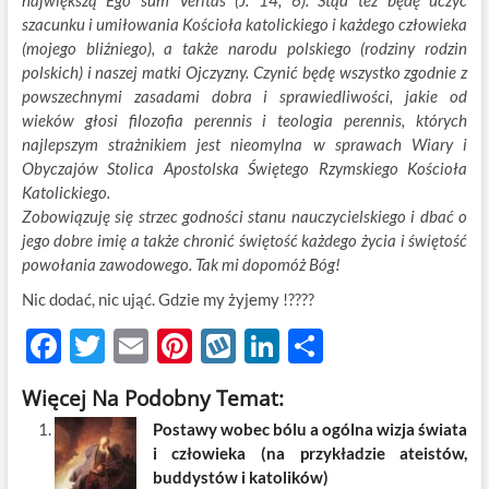
największą Ego sum Veritas (J. 14, 6). Stąd też będę uczyć
szacunku i umiłowania Kościoła katolickiego i każdego człowieka
(mojego bliźniego), a także narodu polskiego (rodziny rodzin
polskich) i naszej matki Ojczyzny. Czynić będę wszystko zgodnie z
powszechnymi zasadami dobra i sprawiedliwości, jakie od
wieków głosi filozofia perennis i teologia perennis, których
najlepszym strażnikiem jest nieomylna w sprawach Wiary i
Obyczajów Stolica Apostolska Świętego Rzymskiego Kościoła
Katolickiego.
Zobowiązuję się strzec godności stanu nauczycielskiego i dbać o
jego dobre imię a także chronić świętość każdego życia i świętość
powołania zawodowego. Tak mi dopomóż Bóg!
Nic dodać, nic ująć. Gdzie my żyjemy !????
F
T
E
Pi
W
Li
S
ac
w
m
nt
y
n
h
Więcej Na Podobny Temat:
e
itt
ail
er
k
k
ar
Postawy wobec bólu a ogólna wizja świata
b
er
es
o
e
e
i człowieka (na przykładzie ateistów,
o
t
p
dI
buddystów i katolików)