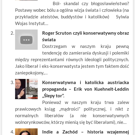
Ból- skandal czy błogosławieństwo?
o
n
Postawy wobec bólu a ogólna wizja świata i człowieka (na
k
przykładzie ateistów, buddystów i katolików) Sylwia
Wojas Instytut…
Roger Scruton czyli konserwatywny obraz
świata
Dostrzegam w naszym kraju pewną
tendencję do zamierania dyskusji i polemiki
między reprezentantami równych ideologii politycznych.
Jako liberał i eks-konserwatysta jestem tym faktem dość
zaniepokojony,…
Konserwatywna i katolicka austriacka
propaganda – Erik von Kuehnelt-Leddin
„Ślepy tor”.
Ponieważ w naszym kraju trwa zalew
prawicowych ksiąg „mądrości” politycznej, i nikt z
normalnych liberałów (a nie konserwatywnych
wolnorynkowców, którzy mienią się być liberałami), nie…
Indie a Zachód – historia wzajemnej