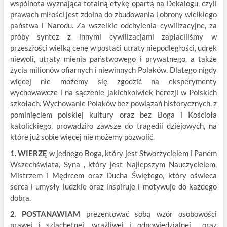
wspólnota wyznająca totalną etykę opartą na Dekalogu, czyli
prawach miłości jest zdolna do zbudowania i obrony wielkiego
państwa i Narodu. Za wszelkie odchylenia cywilizacyjne, za
próby syntez z innymi cywilizacjami zapłaciliśmy w
przeszłości wielką cenę w postaci utraty niepodległości, udręk
niewoli, utraty mienia państwowego i prywatnego, a także
życia milionów ofiarnych i niewinnych Polaków. Dlatego nigdy
więcej nie możemy się zgodzić na eksperymenty
wychowawcze i na sączenie jakichkolwiek herezji w Polskich
szkołach. Wychowanie Polaków bez powiązań historycznych, z
pominięciem polskiej kultury oraz bez Boga i Kościoła
katolickiego, prowadziło zawsze do tragedii dziejowych, na
które już sobie więcej nie możemy pozwolić.
1. WIERZĘ
w jednego Boga, który jest Stworzycielem i Panem
Wszechświata, Syna , który jest Najlepszym Nauczycielem,
Mistrzem i Mędrcem oraz Ducha Świętego, który oświeca
serca i umysły ludzkie oraz inspiruje i motywuje do każdego
dobra.
2. POSTANAWIAM
prezentować sobą wzór osobowości
prawej i szlachetnej, wrażliwej i odpowiedzialnej oraz