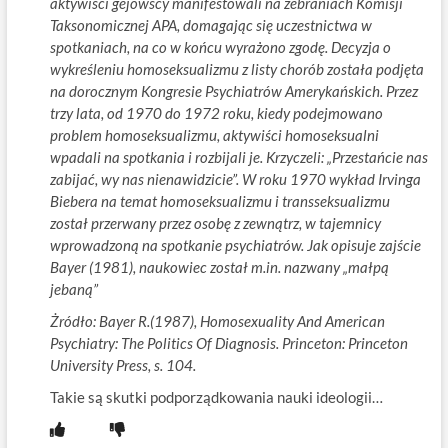
aktywiści gejowscy manifestowali na zebraniach Komisji
Taksonomicznej APA, domagając się uczestnictwa w
spotkaniach, na co w końcu wyrażono zgodę. Decyzja o
wykreśleniu homoseksualizmu z listy chorób została podjęta
na dorocznym Kongresie Psychiatrów Amerykańskich. Przez
trzy lata, od 1970 do 1972 roku, kiedy podejmowano
problem homoseksualizmu, aktywiści homoseksualni
wpadali na spotkania i rozbijali je. Krzyczeli: „Przestańcie nas
zabijać, wy nas nienawidzicie”. W roku 1970 wykład Irvinga
Biebera na temat homoseksualizmu i transseksualizmu
został przerwany przez osobę z zewnątrz, w tajemnicy
wprowadzoną na spotkanie psychiatrów. Jak opisuje zajście
Bayer (1981), naukowiec został m.in. nazwany „małpą
jebaną”
Żródło: Bayer R.(1987), Homosexuality And American
Psychiatry: The Politics Of Diagnosis.
Princeton: Princeton
University Press, s. 104.
Takie są skutki podporządkowania nauki ideologii…