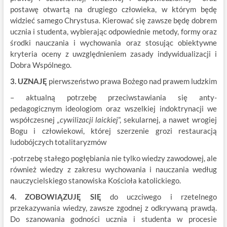
postawę otwartą na drugiego człowieka, w którym będę
widzieć samego Chrystusa. Kierować się zawsze będę dobrem
ucznia i studenta, wybierając odpowiednie metody, formy oraz
środki nauczania i wychowania oraz stosując obiektywne
kryteria oceny z uwzględnieniem zasady indywidualizacji i
Dobra Wspólnego.
3. UZNAJĘ
pierwszeństwo prawa Bożego nad prawem ludzkim
– aktualną potrzebę przeciwstawiania się anty-
pedagogicznym ideologiom oraz wszelkiej indoktrynacji we
współczesnej „
cywilizacji laickiej
”, sekularnej, a nawet wrogiej
Bogu i człowiekowi, której szerzenie grozi restauracją
ludobójczych totalitaryzmów
-potrzebę stałego pogłębiania nie tylko wiedzy zawodowej, ale
również wiedzy z zakresu wychowania i nauczania według
nauczycielskiego stanowiska Kościoła katolickiego.
4. ZOBOWIĄZUJĘ SIĘ
do uczciwego i rzetelnego
przekazywania wiedzy, zawsze zgodnej z odkrywaną prawdą.
Do szanowania godności ucznia i studenta w procesie