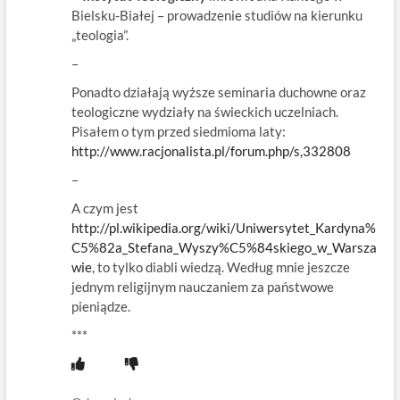
Bielsku-Białej – prowadzenie studiów na kierunku
„teologia”.
–
Ponadto działają wyższe seminaria duchowne oraz
teologiczne wydziały na świeckich uczelniach.
Pisałem o tym przed siedmioma laty:
http://www.racjonalista.pl/forum.php/s,332808
–
A czym jest
http://pl.wikipedia.org/wiki/Uniwersytet_Kardyna%
C5%82a_Stefana_Wyszy%C5%84skiego_w_Warsza
wie
, to tylko diabli wiedzą. Według mnie jeszcze
jednym religijnym nauczaniem za państwowe
pieniądze.
***