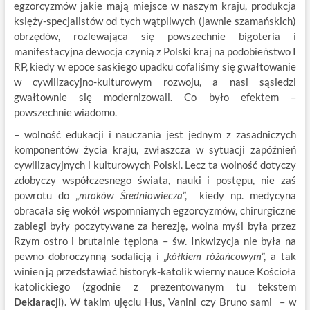
egzorcyzmów jakie mają miejsce w naszym kraju, produkcja
księży-specjalistów od tych wątpliwych (jawnie szamańskich)
obrzędów, rozlewająca się powszechnie bigoteria i
manifestacyjna dewocja czynią z Polski kraj na podobieństwo I
RP, kiedy w epoce saskiego upadku cofaliśmy się gwałtowanie
w cywilizacyjno-kulturowym rozwoju, a nasi sąsiedzi
gwałtownie się modernizowali. Co było efektem –
powszechnie wiadomo.
– wolność edukacji i nauczania jest jednym z zasadniczych
komponentów życia kraju, zwłaszcza w sytuacji zapóźnień
cywilizacyjnych i kulturowych Polski. Lecz ta wolność dotyczy
zdobyczy współczesnego świata, nauki i postępu, nie zaś
powrotu do „
mroków Średniowiecza
”, kiedy np. medycyna
obracała się wokół wspomnianych egzorcyzmów, chirurgiczne
zabiegi były poczytywane za herezję, wolna myśl była przez
Rzym ostro i brutalnie tępiona – św. Inkwizycja nie była na
pewno dobroczynną sodalicją i „
kółkiem różańcowym
”, a tak
winien ją przedstawiać historyk-katolik wierny nauce Kościoła
katolickiego (zgodnie z prezentowanym tu tekstem
Deklaracji
). W takim ujęciu Hus, Vanini czy Bruno sami – w