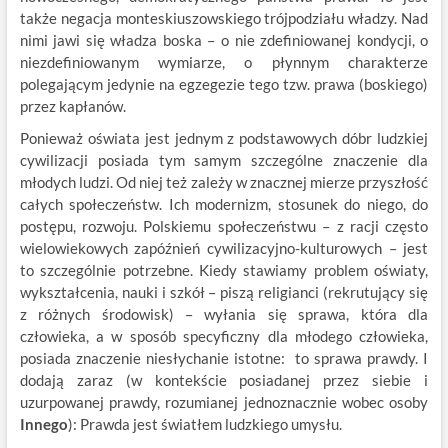
także negacja monteskiuszowskiego trójpodziału władzy. Nad
nimi jawi się władza boska – o nie zdefiniowanej kondycji, o
niezdefiniowanym wymiarze, o płynnym charakterze
polegającym jedynie na egzegezie tego tzw. prawa (boskiego)
przez kapłanów.
Ponieważ oświata jest jednym z podstawowych dóbr ludzkiej
cywilizacji posiada tym samym szczególne znaczenie dla
młodych ludzi. Od niej też zależy w znacznej mierze przyszłość
całych społeczeństw. Ich modernizm, stosunek do niego, do
postępu, rozwoju. Polskiemu społeczeństwu – z racji często
wielowiekowych zapóźnień cywilizacyjno-kulturowych – jest
to szczególnie potrzebne. Kiedy stawiamy problem oświaty,
wykształcenia, nauki i szkół – piszą religianci (rekrutujący się
z różnych środowisk) – wyłania się sprawa, która dla
człowieka, a w sposób specyficzny dla młodego człowieka,
posiada znaczenie niesłychanie istotne: to sprawa prawdy. I
dodają zaraz (w kontekście posiadanej przez siebie i
uzurpowanej prawdy, rozumianej jednoznacznie wobec osoby
Innego
):
Prawda jest światłem ludzkiego umysłu.