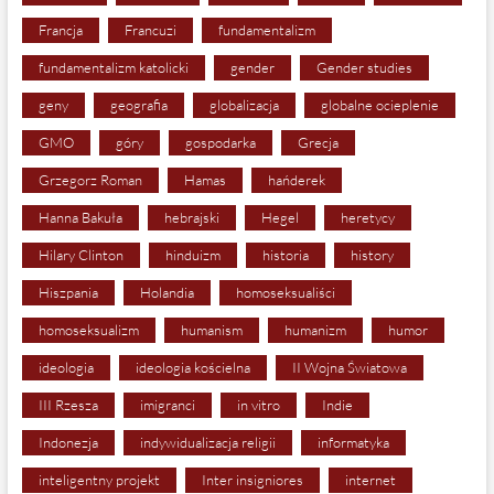
Francja
Francuzi
fundamentalizm
fundamentalizm katolicki
gender
Gender studies
geny
geografia
globalizacja
globalne ocieplenie
GMO
góry
gospodarka
Grecja
Grzegorz Roman
Hamas
hańderek
Hanna Bakuła
hebrajski
Hegel
heretycy
Hilary Clinton
hinduizm
historia
history
Hiszpania
Holandia
homoseksualiści
homoseksualizm
humanism
humanizm
humor
ideologia
ideologia kościelna
II Wojna Światowa
III Rzesza
imigranci
in vitro
Indie
Indonezja
indywidualizacja religii
informatyka
inteligentny projekt
Inter insigniores
internet