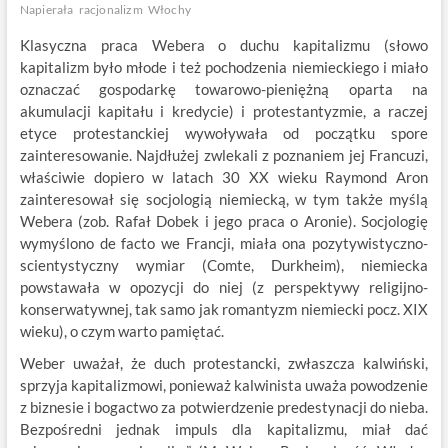
Napierała
racjonalizm
Włochy
Klasyczna praca Webera o duchu kapitalizmu (słowo
kapitalizm było młode i też pochodzenia niemieckiego i miało
oznaczać gospodarkę towarowo-pieniężną oparta na
akumulacji kapitału i kredycie) i protestantyzmie, a raczej
etyce protestanckiej wywoływała od początku spore
zainteresowanie. Najdłużej zwlekali z poznaniem jej Francuzi,
właściwie dopiero w latach 30 XX wieku Raymond Aron
zainteresował się socjologią niemiecką, w tym także myślą
Webera (zob. Rafał Dobek i jego praca o Aronie). Socjologię
wymyślono de facto we Francji, miała ona pozytywistyczno-
scientystyczny wymiar (Comte, Durkheim), niemiecka
powstawała w opozycji do niej (z perspektywy religijno-
konserwatywnej, tak samo jak romantyzm niemiecki pocz. XIX
wieku), o czym warto pamiętać.
Weber uważał, że duch protestancki, zwłaszcza kalwiński,
sprzyja kapitalizmowi, ponieważ kalwinista uważa powodzenie
z biznesie i bogactwo za potwierdzenie predestynacji do nieba.
Bezpośredni jednak impuls dla kapitalizmu, miał dać