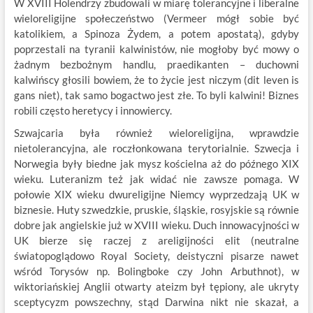
W XVIII Holendrzy zbudowali w miarę tolerancyjne i liberalne
wieloreligijne społeczeństwo (Vermeer mógł sobie być
katolikiem, a Spinoza Żydem, a potem apostatą), gdyby
poprzestali na tyranii kalwinistów, nie mogłoby być mowy o
żadnym bezbożnym handlu, praedikanten – duchowni
kalwińscy głosili bowiem, że to życie jest niczym (dit leven is
gans niet), tak samo bogactwo jest złe. To byli kalwini! Biznes
robili często heretycy i innowiercy.
Szwajcaria była również wieloreligijna, wprawdzie
nietolerancyjna, ale roczłonkowana terytorialnie. Szwecja i
Norwegia były biedne jak mysz kościelna aż do późnego XIX
wieku. Luteranizm też jak widać nie zawsze pomaga. W
połowie XIX wieku dwureligijne Niemcy wyprzedzają UK w
biznesie. Huty szwedzkie, pruskie, śląskie, rosyjskie są równie
dobre jak angielskie już w XVIII wieku. Duch innowacyjności w
UK bierze się raczej z areligijności elit (neutralne
światopoglądowo Royal Society, deistyczni pisarze nawet
wśród Torysów np. Bolingboke czy John Arbuthnot), w
wiktoriańskiej Anglii otwarty ateizm był tępiony, ale ukryty
sceptycyzm powszechny, stąd Darwina nikt nie skazał, a