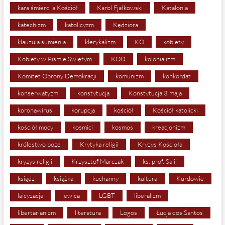
kara śmierci a Kościół
Karol Fjałkowski
Katalonia
katechizm
katolicyzm
Kędziora
klauzula sumienia
klerykalizm
KO
kobiety
Kobiety w Piśmie Świętym
KOD
kolonializm
Komitet Obrony Demokracji
komunizm
konkordat
konserwatyzm
konstytucja
Konstytucja 3 maja
koronawirus
korupcja
kościół
Kościół katolicki
kościół mocy
kosmici
kosmos
kreacjonizm
królestwo boze
Krytyka religii
Kryzys Kościoła
kryzys religii
Krzysztof Marczak
ks. prof. Salij
ksiądz
książka
kuchanny
kultura
Kurdowie
laicyzacja
lewica
LGBT
liberalizm
libertarianizm
literatura
Logos
Łucja dos Santos