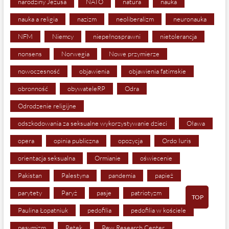
narodziny Jezusa
NATO
natura
nauka
nauka a religia
nazizm
neoliberalizm
neuronauka
NFM
Niemcy
niepełnosprawni
nietolerancja
nonsens
Norwegia
Nowe przymierze
nowoczesność
objawienia
objawienia fatimskie
obronność
obywateleRP
Odra
Odrodzenie religijne
odszkodowania za seksualne wykorzystywanie dzieci
Oława
opera
opinia publiczna
opozycja
Ordo Iuris
orientacja seksualna
Ormianie
oświecenie
Pakistan
Palestyna
pandemia
papież
parytety
Paryż
pasje
patriotyzm
TOP
Paulina Łopatniuk
pedofilia
pedofilia w kościele
pesymizm
Petek
Pew Research Center