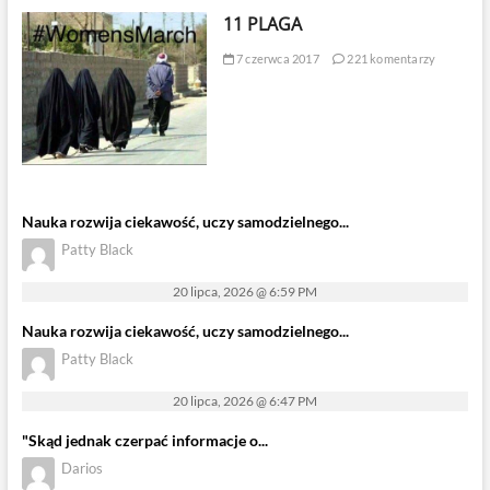
11 PLAGA
7 czerwca 2017
221 komentarzy
Nauka rozwija ciekawość, uczy samodzielnego...
Patty Black
20 lipca, 2026 @ 6:59 PM
Nauka rozwija ciekawość, uczy samodzielnego...
Patty Black
20 lipca, 2026 @ 6:47 PM
"Skąd jednak czerpać informacje o...
Darios