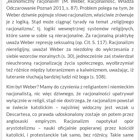
„ekonomiczny racjonalim” (M. Weber, Racjonalność, Władza
Odczarowanie Poznań 2011, s. 87). Problem polega na tym, że
Weber dziwnie pojmuje słowo racjonalizm, właściwie zrównuje
je z logiką. Stąd może ciągnąć tyrady na temat „religijnego
racjonalizmu”, tj. logiki wewnętrznej systemów religijnych,
które same w sobie są nieracjonalne. Za racjonalną praktykę
uważa Weber represję seksualną (op. Cit. S. 117). Racjonalizm
niereligijny, uważał Weber za niezdolny do wykrzesania z
siebie wzorców moralnych (s. 30), jednocześnie zaś stwierdzał
nieuchronną racjonalizację życia społecznego, wyolbrzymiał
też różnice między luteranizmem a kalwinizmem, uważając, iż
luteranie słuchają bardziej ludzi niż boga (s. 108).
Kim był Weber? Mamy do czynienia z religiantem i niemieckim
nacjonalistą, nic więc dziwnego, że racjonalności upatrywał
wyłącznie w religii, stąd nie dostrzega, że racjonalizm powstał
w świecie katolickim – najsilniej widoczny jest wszak u
Descartesa, co prawda udoskonalony zostaje on potem przez
anglosaski empiryzm. Racjonalizm napotykał opór
arystotelizmu – nauki oficjalnie popieranej przez kościół
katolicki, i protestanckie tak samo, bez różnicy. Takie same