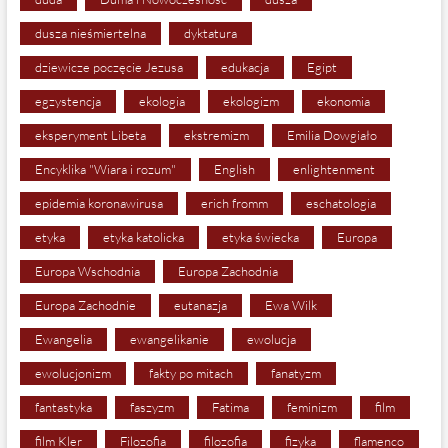
dusza nieśmiertelna
dyktatura
dziewicze poczęcie Jezusa
edukacja
Egipt
egzystencja
ekologia
ekologizm
ekonomia
eksperyment Libeta
ekstremizm
Emilia Dowgiało
Encyklika "Wiara i rozum"
English
enlightenment
epidemia koronawirusa
erich fromm
eschatologia
etyka
etyka katolicka
etyka świecka
Europa
Europa Wschodnia
Europa Zachodnia
Europa Zachodnie
eutanazja
Ewa Wilk
Ewangelia
ewangelikanie
ewolucja
ewolucjonizm
fakty po mitach
fanatyzm
fantastyka
faszyzm
Fatima
feminizm
film
film Kler
Filozofia
filozofia
fizyka
flamenco