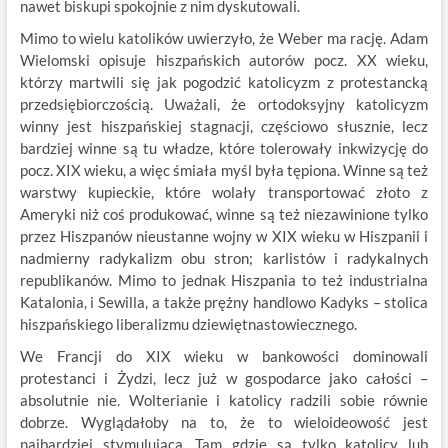
nawet biskupi spokojnie z nim dyskutowali.
Mimo to wielu katolików uwierzyło, że Weber ma rację. Adam
Wielomski opisuje hiszpańskich autorów pocz. XX wieku,
którzy martwili się jak pogodzić katolicyzm z protestancką
przedsiębiorczością. Uważali, że ortodoksyjny katolicyzm
winny jest hiszpańskiej stagnacji, częściowo słusznie, lecz
bardziej winne są tu władze, które tolerowały inkwizycję do
pocz. XIX wieku, a więc śmiała myśl była tępiona. Winne są też
warstwy kupieckie, które wolały transportować złoto z
Ameryki niż coś produkować, winne są też niezawinione tylko
przez Hiszpanów nieustanne wojny w XIX wieku w Hiszpanii i
nadmierny radykalizm obu stron; karlistów i radykalnych
republikanów. Mimo to jednak Hiszpania to też industrialna
Katalonia, i Sewilla, a także prężny handlowo Kadyks – stolica
hiszpańskiego liberalizmu dziewiętnastowiecznego.
We Francji do XIX wieku w bankowości dominowali
protestanci i Żydzi, lecz już w gospodarce jako całości –
absolutnie nie. Wolterianie i katolicy radzili sobie równie
dobrze. Wyglądałoby na to, że to wieloideowość jest
najbardziej stymulująca. Tam gdzie są tylko katolicy lub