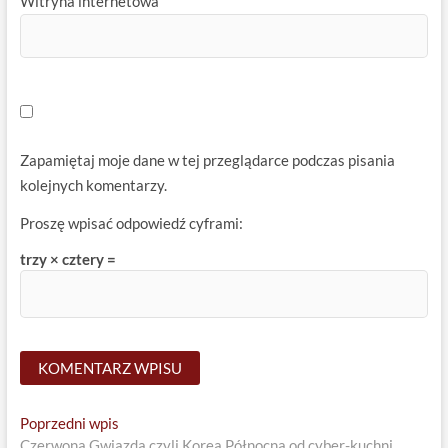
Witryna internetowa
Zapamiętaj moje dane w tej przeglądarce podczas pisania
kolejnych komentarzy.
Proszę wpisać odpowiedź cyframi:
trzy × cztery =
Nawigacja
Previous
Poprzedni wpis
post:
Czerwona Gwiazda czyli Korea Północna od cyber-kuchni