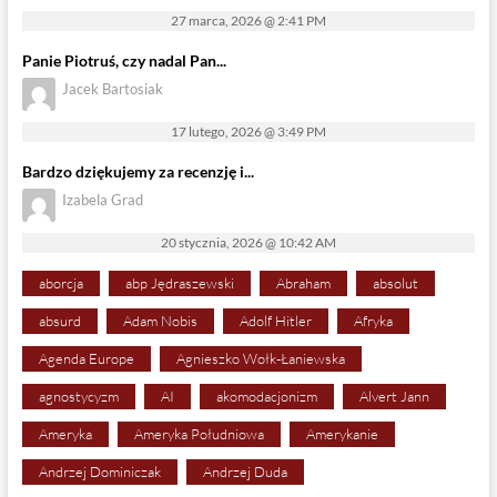
27 marca, 2026 @ 2:41 PM
Panie Piotruś, czy nadal Pan...
Jacek Bartosiak
17 lutego, 2026 @ 3:49 PM
Bardzo dziękujemy za recenzję i...
Izabela Grad
20 stycznia, 2026 @ 10:42 AM
aborcja
abp Jędraszewski
Abraham
absolut
absurd
Adam Nobis
Adolf Hitler
Afryka
Agenda Europe
Agnieszko Wołk-Łaniewska
agnostycyzm
AI
akomodacjonizm
Alvert Jann
Ameryka
Ameryka Południowa
Amerykanie
Andrzej Dominiczak
Andrzej Duda