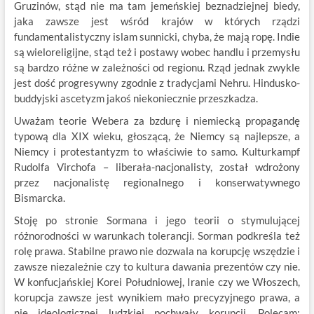
Gruzinów, stąd nie ma tam jemeńskiej beznadziejnej biedy,
jaka zawsze jest wśród krajów w których rządzi
fundamentalistyczny islam sunnicki, chyba, że mają ropę. Indie
są wieloreligijne, stąd też i postawy wobec handlu i przemysłu
są bardzo różne w zależności od regionu. Rząd jednak zwykle
jest dość progresywny zgodnie z tradycjami Nehru. Hindusko-
buddyjski ascetyzm jakoś niekoniecznie przeszkadza.
Uważam teorie Webera za bzdurę i niemiecką propagandę
typową dla XIX wieku, głoszącą, że Niemcy są najlepsze, a
Niemcy i protestantyzm to właściwie to samo. Kulturkampf
Rudolfa Virchofa – liberała-nacjonalisty, został wdrożony
przez nacjonalistę regionalnego i konserwatywnego
Bismarcka.
Stoję po stronie Sormana i jego teorii o stymulującej
różnorodności w warunkach tolerancji. Sorman podkreśla też
rolę prawa. Stabilne prawo nie dozwala na korupcję wszędzie i
zawsze niezależnie czy to kultura dawania prezentów czy nie.
W konfucjańskiej Korei Południowej, Iranie czy we Włoszech,
korupcja zawsze jest wynikiem mało precyzyjnego prawa, a
nie ideologicznej ludzkiej pochwały korupcji. Polecam: