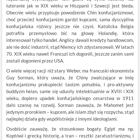
luteranie jak w XIX wieku w Hiszpanii i Szwecji jest bieda.
Obecnie wielu przypisuje powodzenie Chin konfucjanizmowi,
choć przecież konfucjanizm gardzi kupcami, sama dyscyplina
konfucjańska różnicy jeszcze nie czyni. Katolicka Belgia
potrafiła przemysłowo bić na głowę Holandię, która
interesował tylko handel. Anglicy dawali kredyty handlowcom,
ale nie dość industrii, stąd Niemcy ich zdystansowali. W latach
70. XIX wieku nawet Francuzi ich dogonili, jeszcze zanim sami
zostali dogonieni przez USA.
O wiele więcej racji niż stary Weber, ma francuski ekonomista
Guy Sorman, który uważa, że Chiny zwalczające w imię
konfucjanizmu prokupiecki taoizm południa, i pro-aktywny
buddyzm heian, same się udusiły intelektualnie w XVIII i XIX
wieku, dopiero upadek konfucjańskiego cesarstwa w 1911
dało szansę na rozwój. Sorman zauważa, że Mahomet jest
jedynym prorokiem – kupcem, ale islam zbyt się rozpycha, stąd
najlepiej działa gdy współistnieje z innymi ideologiami.
Osobiście zauważę, że stosunkowo bogaty Egipt ma np.
Koptówi i grecką historię, a Iran – resztki zaratustrianizmu, i