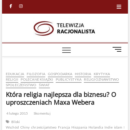
Skip
facebook
in
to
content
Racjona
RACJONALNA
TELEWIZJA
TV
M
e
n
u
EDUKACJA
FILOZOFIA
GOSPODARKA
HISTORIA
KRYTYKA
B
RELIGII
POLECANE KSIĄŻKI
PUBLICYSTYKA
RELIGIOZNAWSTWO
u
SPOŁECZEŃSTWO
ŚWIAT
t
Która religia najlepsza dla biznesu? O
t
o
uproszczeniach Maxa Webera
n
4 lutego 2015
Skomentuj
Bliski
Wschód
Chiny
chrześcijaństwo
Francja
Hiszpania
Holandia
Indie
islam
Ital