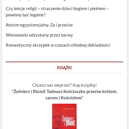
Czy lekcje religii – straszenie dzieci bogiem i piekłem –
powinny być legalne?
Ateizm egzystencjalny. Za i przeciw
Wieniawski odzyskany przez barwy.
Romantyczny skrzypek w czasach chłodnej dokładności
KSIĄŻKI
Chcesz nas weprzeć? Kup książkę!
"Żołnierz i filozof. Tadeusz Kościuszko przeciw królom,
carom i Kościołom”