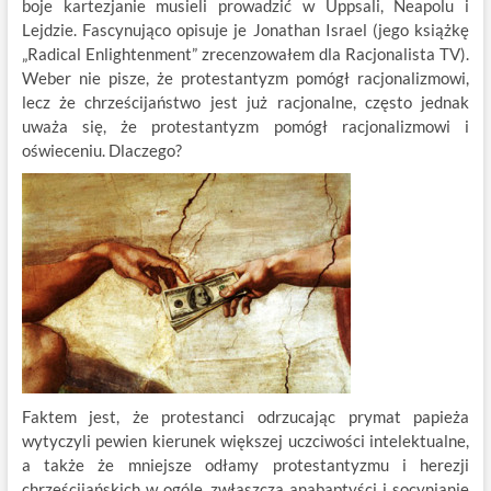
boje kartezjanie musieli prowadzić w Uppsali, Neapolu i
Lejdzie. Fascynująco opisuje je Jonathan Israel (jego książkę
„Radical Enlightenment” zrecenzowałem dla Racjonalista TV).
Weber nie pisze, że protestantyzm pomógł racjonalizmowi,
lecz że chrześcijaństwo jest już racjonalne, często jednak
uważa się, że protestantyzm pomógł racjonalizmowi i
oświeceniu. Dlaczego?
Faktem jest, że protestanci odrzucając prymat papieża
wytyczyli pewien kierunek większej uczciwości intelektualne,
a także że mniejsze odłamy protestantyzmu i herezji
chrześcijańskich w ogóle, zwłaszcza anabaptyści i socynianie