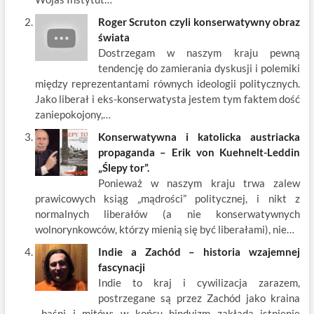
Roger Scruton czyli konserwatywny obraz
świata
Dostrzegam w naszym kraju pewną
tendencję do zamierania dyskusji i polemiki
między reprezentantami równych ideologii politycznych.
Jako liberał i eks-konserwatysta jestem tym faktem dość
zaniepokojony,…
Konserwatywna i katolicka austriacka
propaganda – Erik von Kuehnelt-Leddin
„Ślepy tor”.
Ponieważ w naszym kraju trwa zalew
prawicowych ksiąg „mądrości” politycznej, i nikt z
normalnych liberałów (a nie konserwatywnych
wolnorynkowców, którzy mienią się być liberałami), nie…
Indie a Zachód – historia wzajemnej
fascynacji
Indie to kraj i cywilizacja zarazem,
postrzegane są przez Zachód jako kraina
baśni i mitów; w końcu hinduizm zakłada istnienie