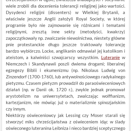
wiele zrobili dla docenienia tolerancji religijnej jako wartości.
Dysydenci religijni (dissenters) w Wielkiej Brytanii, a
właściwie jeszcze Anglii założyli Royal Society, w której
programie było nie zajmowanie się różnicami i tematami
religijnymi, zresztą inne sekty (metodyści, kwakrzy)
zapoczątkowały np. zwalczanie niewolnictwa, niestety główne
pnie protestanckie długo jeszcze traktowały tolerancję
bardzo wybiórczo. Locke, anglikanin odmawiał jej katolikom i
ateistom, a kalwiniści szwajcarscy wszystkim.
Luteranie
w
Niemczech i Skandynawii poszli dwiema drogami; liberalnej
egzegezy Biblii i ekumenizmu (np. Nikolaus Ludwig von
Zinzendorf (1700-1760), lub antywolnościowego radykalnego
pietyzmu. Czasem pietyzm prowadził do paraoświeceniowych
działań (np. w Danii ok. 1720 r.), zwykle jednak promował
arystotelizm na uniwersytetach, zwalczając wolffianizm,
kartezjanizm, nie mówiąc już o materializmie spinozjańskim
czy innym.
Niektórzy oświeceniowcy jak Lessing czy Moser starali się
stworzyć miks chrześcijaństwa z oświeceniem idąc w ślady
oświeconego luteranina Leibniza i nieco bardziej sceptycznego