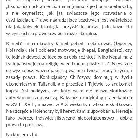
„Ekonomia nie kłamie” Sormana (mimo iż jest on monetarystą,
a nie keynesistą jak ja), zwłaszcza jego rozważania o
cywilizacjach. Prawo nagradzające uczciwych jest ważniejsze
niż jakakolwiek ideologia, oczywiście prawo jednakowe dla
wszystkich to prawo oświeceniowo-liberalne.
Klimat? Hmmm trudny klimat potrafi mobilizować (Japonia,
Holandia), ale i odbierać motywację (Nepal, Bangladesz), czy
to jednak dowód, że ideologie robią różnicę? Tylko Nepal ma z
tych państw jedną religię, więc trudno powiedzieć. Nieważne
co wyznajesz, ważne jakie są warunki twojej pracy i życia, i
zasady prawa. Konfucjańscy Chińczycy dominują w życiu
ekonomicznym Tajlandii, ale przecież i Tajowie to znakomici
kupcy. Ani buddyzm, ani katolicyzm nie muszą skutkować
antyekonomiczną ascezą, Kalwinizm radykalny praedikanten
w XVII i XVIII, a nawet w XIX wieku tym właśnie skutkował.
Na szczęście Holendrzy byli heretykami z upodobania. Herezja
jako twórcze indywidualistyczne nieposłuszeństwo i dobre
prawo to podstawa.
Na koniec cytat: