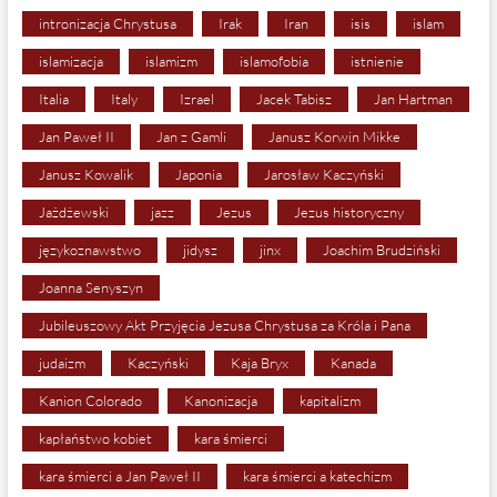
intronizacja Chrystusa
Irak
Iran
isis
islam
islamizacja
islamizm
islamofobia
istnienie
Italia
Italy
Izrael
Jacek Tabisz
Jan Hartman
Jan Paweł II
Jan z Gamli
Janusz Korwin Mikke
Janusz Kowalik
Japonia
Jarosław Kaczyński
Jażdżewski
jazz
Jezus
Jezus historyczny
językoznawstwo
jidysz
jinx
Joachim Brudziński
Joanna Senyszyn
Jubileuszowy Akt Przyjęcia Jezusa Chrystusa za Króla i Pana
judaizm
Kaczyński
Kaja Bryx
Kanada
Kanion Colorado
Kanonizacja
kapitalizm
kapłaństwo kobiet
kara śmierci
kara śmierci a Jan Paweł II
kara śmierci a katechizm