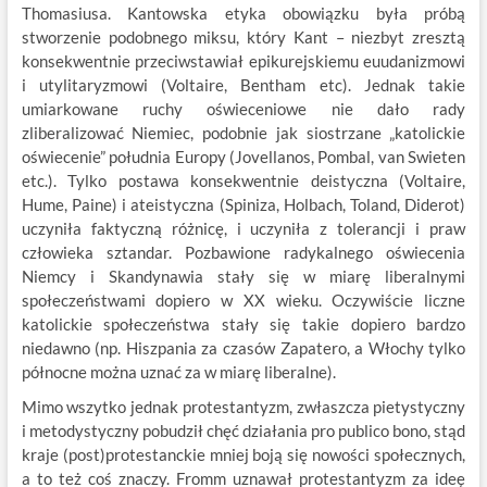
Thomasiusa. Kantowska etyka obowiązku była próbą
stworzenie podobnego miksu, który Kant – niezbyt zresztą
konsekwentnie przeciwstawiał epikurejskiemu euudanizmowi
i utylitaryzmowi (Voltaire, Bentham etc). Jednak takie
umiarkowane ruchy oświeceniowe nie dało rady
zliberalizować Niemiec, podobnie jak siostrzane „katolickie
oświecenie” południa Europy (Jovellanos, Pombal, van Swieten
etc.). Tylko postawa konsekwentnie deistyczna (Voltaire,
Hume, Paine) i ateistyczna (Spiniza, Holbach, Toland, Diderot)
uczyniła faktyczną różnicę, i uczyniła z tolerancji i praw
człowieka sztandar. Pozbawione radykalnego oświecenia
Niemcy i Skandynawia stały się w miarę liberalnymi
społeczeństwami dopiero w XX wieku. Oczywiście liczne
katolickie społeczeństwa stały się takie dopiero bardzo
niedawno (np. Hiszpania za czasów Zapatero, a Włochy tylko
północne można uznać za w miarę liberalne).
Mimo wszytko jednak protestantyzm, zwłaszcza pietystyczny
i metodystyczny pobudził chęć działania pro publico bono, stąd
kraje (post)protestanckie mniej boją się nowości społecznych,
a to też coś znaczy. Fromm uznawał protestantyzm za ideę