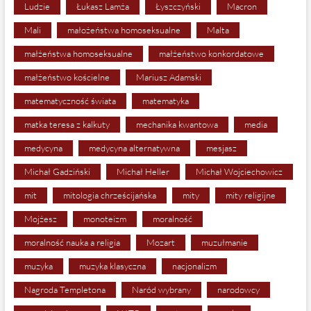
Ludzie
Łukasz Lamża
Łyszczyński
Macron
Mali
małożeństwa homoseksualne
Malta
małżeństwa homoseksualne
małżeństwo konkordatowe
małżeństwo kościelne
Mariusz Adamski
matematyczność świata
matematyka
matka teresa z kalkuty
mechanika kwantowa
media
medycyna
medycyna alternatywna
mesjasz
Michał Gadziński
Michał Heller
Michał Wojciechowicz
mit
mitologia chrześcijańska
mity
mity religijne
Mojżesz
monoteizm
moralność
moralność nauka a religia
Mozart
muzułmanie
muzyka
muzyka klasyczna
nacjonalizm
Nagroda Templetona
Naród wybrany
narodowcy