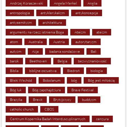
Andrzej Koraszewski
Angela Merkel
Anglia
antropologia
antyklerykalizm
antykoncepcja
antysemityzm
architektura
argumenty na rzecz istnienia Boga
Ateizm
ateizm
atom
Australia
Austria
autorytaryzm
autyzm
Azja
badania sondażowe
Bali
barok
Beethoven
Belgia
bezwyznaniowość
Biblia
biblijne oszustwa
Biedroń
biologia
Bliski Wschód
Bobolanum
bóg
Bóg jest miłością
Bóg luk
Bóg zapchajdziura
Brave Festival
Brazylia
Brexit
Brytyjczycy
buddyzm
catholic church
CBOS
Centrum Kopernika Badań Interdyscyplinarnych
cenzura