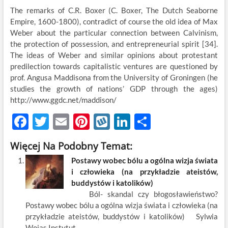
The remarks of C.R. Boxer (C. Boxer, The Dutch Seaborne
Empire, 1600-1800), contradict of course the old idea of Max
Weber about the particular connection between Calvinism,
the protection of possession, and entrepreneurial spirit [34].
The ideas of Weber and similar opinions about protestant
predilection towards capitalistic ventures are questioned by
prof. Angusa Maddisona from the University of Groningen (he
studies the growth of nations’ GDP through the ages)
http://www.ggdc.net/maddison/
F
T
E
Pi
W
Li
S
ac
w
m
nt
y
n
h
Więcej Na Podobny Temat:
e
itt
ail
er
k
k
ar
Postawy wobec bólu a ogólna wizja świata
b
er
es
o
e
e
i człowieka (na przykładzie ateistów,
o
t
p
dI
buddystów i katolików)
Ból- skandal czy błogosławieństwo?
o
n
Postawy wobec bólu a ogólna wizja świata i człowieka (na
k
przykładzie ateistów, buddystów i katolików) Sylwia
Wojas Instytut…