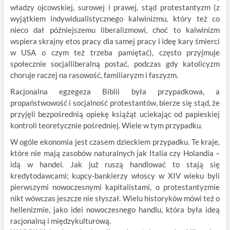
władzy ojcowskiej, surowej i prawej, stąd protestantyzm (z
wyjątkiem indywidualistycznego kalwinizmu, który też co
nieco dał późniejszemu liberalizmowi, choć to kalwinizm
wspiera skrajny etos pracy dla samej pracy i ideę kary śmierci
w USA o czym też trzeba pamiętać), często przyjmuje
społecznie socjalliberalną postać, podczas gdy katolicyzm
choruje raczej na rasowość, familiaryzm i faszyzm.
Racjonalna egzegeza Biblii była przypadkowa, a
propaństwowość i socjalność protestantów, bierze się stąd, że
przyjęli bezpośrednią opiekę książąt uciekając od papieskiej
kontroli teoretycznie pośredniej. Wiele w tym przypadku.
W ogóle ekonomia jest czasem dzieckiem przypadku. Te kraje,
które nie mają zasobów naturalnych jak Italia czy Holandia –
idą w handel. Jak już ruszą handlować to stają się
kredytodawcami; kupcy-bankierzy włoscy w XIV wieku byli
pierwszymi nowoczesnymi kapitalistami, o protestantyzmie
nikt wówczas jeszcze nie słyszał. Wielu historyków mówi też o
hellenizmie, jako idei nowoczesnego handlu, która była ideą
racjonalną i międzykulturową.