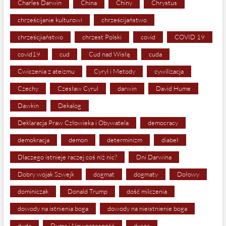
Charles Darwin
China
Chiny
Chrystus
chrześcijanie kulturowi
chrześcijaństwo
chrześcjiaństwo
chrzest Polski
covid
COVID 19
covid19
cud
Cud nad Wisłą
cuda
Ćwiczenia z ateizmu
Cyryl i Metody
cywilizacja
Czechy
Czesław Cyrul
darwin
David Hume
Dawkin
Dekalog
Deklaracja Praw Człowieka i Obywatela
democracy
demokracja
demon
determinizm
diabeł
Dlaczego istnieje raczej coś niż nic?
Dni Darwina
Dobry wojak Szwejk
dogmat
dogmaty
Dołowy
dominiczak
Donald Trump
dość milczenia
dowody na istnienia boga
dowody na nieistnienie boga
duda
Duma i Nowoczesność
dusza