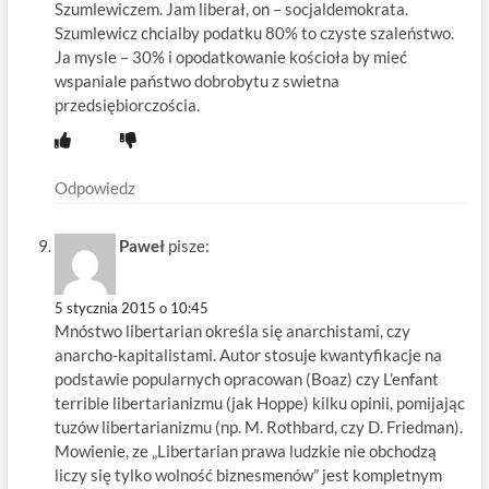
Szumlewiczem. Jam liberał, on – socjaldemokrata.
Szumlewicz chcialby podatku 80% to czyste szaleństwo.
Ja mysle – 30% i opodatkowanie kościoła by mieć
wspaniale państwo dobrobytu z swietna
przedsiębiorczościa.
Odpowiedz
Paweł
pisze:
5 stycznia 2015 o 10:45
Mnóstwo libertarian określa się anarchistami, czy
anarcho-kapitalistami. Autor stosuje kwantyfikacje na
podstawie popularnych opracowan (Boaz) czy L’enfant
terrible libertarianizmu (jak Hoppe) kilku opinii, pomijając
tuzów libertarianizmu (np. M. Rothbard, czy D. Friedman).
Mowienie, ze „Libertarian prawa ludzkie nie obchodzą
liczy się tylko wolność biznesmenów” jest kompletnym