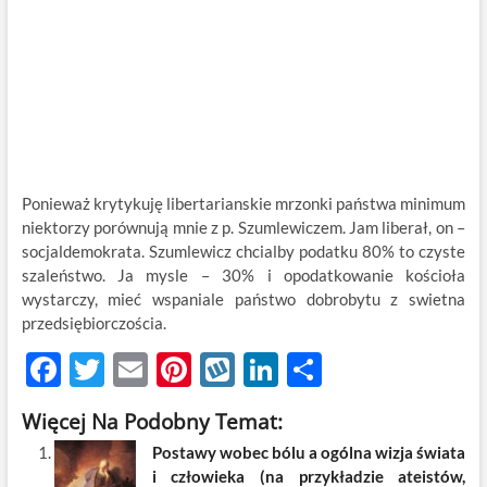
Ponieważ krytykuję libertarianskie mrzonki państwa minimum
niektorzy porównują mnie z p. Szumlewiczem. Jam liberał, on –
socjaldemokrata. Szumlewicz chcialby podatku 80% to czyste
szaleństwo. Ja mysle – 30% i opodatkowanie kościoła
wystarczy, mieć wspaniale państwo dobrobytu z swietna
przedsiębiorczościa.
F
T
E
Pi
W
Li
S
ac
w
m
nt
y
n
h
Więcej Na Podobny Temat:
e
itt
ail
er
k
k
ar
Postawy wobec bólu a ogólna wizja świata
b
er
es
o
e
e
i człowieka (na przykładzie ateistów,