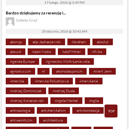
17 lutego, 2026 @ 3:49 PM
Bardzo dziękujemy za recenzję i...
Izabela Grad
20 stycznia, 2026 @ 10:42 AM
aborcja
abp Jędraszewski
Abraham
absolut
absurd
Adam Nobis
Adolf Hitler
Afryka
Agenda Europe
Agnieszko Wołk-Łaniewska
agnostycyzm
AI
akomodacjonizm
Alvert Jann
Ameryka
Ameryka Południowa
Amerykanie
Andrzej Dominiczak
Andrzej Duda
Andrzej Koraszewski
Angela Merkel
Anglia
antropologia
antyklerykalizm
antykoncepcja
TOP
antysemityzm
architektura