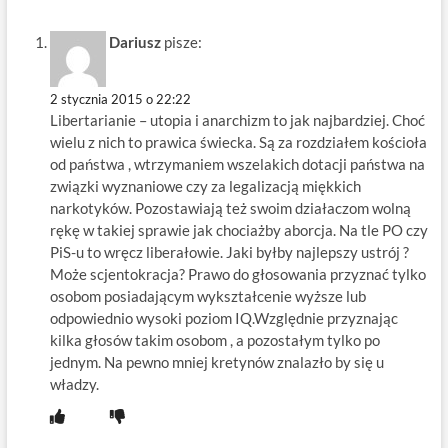
Dariusz
pisze:
2 stycznia 2015 o 22:22
Libertarianie – utopia i anarchizm to jak najbardziej. Choć
wielu z nich to prawica świecka. Są za rozdziałem kościoła
od państwa , wtrzymaniem wszelakich dotacji państwa na
związki wyznaniowe czy za legalizacją miękkich
narkotyków. Pozostawiają też swoim działaczom wolną
rękę w takiej sprawie jak chociażby aborcja. Na tle PO czy
PiS-u to wręcz liberałowie. Jaki byłby najlepszy ustrój ?
Może scjentokracja? Prawo do głosowania przyznać tylko
osobom posiadającym wykształcenie wyższe lub
odpowiednio wysoki poziom IQ.Względnie przyznając
kilka głosów takim osobom , a pozostałym tylko po
jednym. Na pewno mniej kretynów znalazło by się u
władzy.