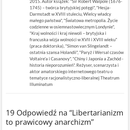
2015. Autor książek: "Sir Robert Walpole (1676-
1745) – twórca brytyjskiej potęgi", "Hesja-
Darmstadt w XVIII stuleciu, Wielcy władcy
małego państwa", "Światowa metropolia. Życie
codzienne w osiemnastowiecznym Londynie",
"Kraj wolności i kraj niewoli – brytyjska i
francuska wizja wolności w XVII i XVIII wieku"
(praca doktorska), "Simon van Slingelandt –
ostatnia szansa Holandii", "Paryż i Wersal czasów
Voltaire'a i Casanovy", "Chiny i Japonia a Zachód -
historia nieporozumień". Reżyser, scenarzysta i
aktor amatorskiego internetowego teatru o
tematyce racjonalistyczno-liberalnej Theatrum
Illuminatum
19 Odpowiedź na “Libertarianizm
to prawicowy anarchizm”