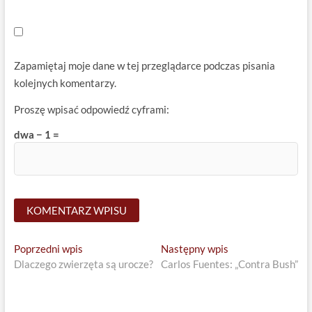
Zapamiętaj moje dane w tej przeglądarce podczas pisania
kolejnych komentarzy.
Proszę wpisać odpowiedź cyframi:
dwa − 1 =
Nawigacja
Previous
Next
Poprzedni wpis
Następny wpis
post:
post:
Dlaczego zwierzęta są urocze?
Carlos Fuentes: „Contra Bush”
wpisu