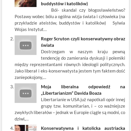
o
t
p
dI
buddystów i katolików)
Ból- skandal czy błogosławieństwo?
o
n
Postawy wobec bólu a ogólna wizja świata i człowieka (na
k
przykładzie ateistów, buddystów i katolików) Sylwia
Wojas Instytut…
Roger Scruton czyli konserwatywny obraz
świata
Dostrzegam w naszym kraju pewną
tendencję do zamierania dyskusji i polemiki
między reprezentantami równych ideologii politycznych.
Jako liberał i eks-konserwatysta jestem tym faktem dość
zaniepokojony,…
Moja liberalna odpowiedź na
„Libertarianizm” Davida Boaza
Libertarianie w USA już napotkali opór innej
grupy tzw. komunitarian, i – co ważniejsze
zwykłych liberałów – jednak w Europie ciągle są modni, co
dziwi,…
Konserwatywna i katolicka austriacka