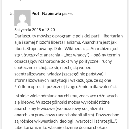
Piotr Napierała
pisze:
3 stycznia 2015 o 13:20
Dariuszu ty mówisz o programie polskiej partii libertarian
a ja i samej filozofii libertarianizmu. Anarchizm jest jak
libert. Stopniowalny. Dalej Wikipedia: „…Anarchizm (od
stgr. ἀναρχία anarchia – „bez władcy”) – ogólny termin
oznaczający różnorodne doktryny polityczne i ruchy
społeczne cechujące się niechęcią wobec
scentralizowanej władzy (szczególnie państwa) i
sformalizowanych instytucji i wskazujące, że są one
źródłem opresji społecznej i zagrożeniem dla wolności.
Istnieje wiele odmian anarchizmu, znacząco różniących
się ideowo. W szczególności można wyróżnić różne
anarchizmy lewicowe (wolnościowy socjalizm) i
anarchizm prawicowy (anarchokapitalizm). Powszechne
są różnice w kwestiach ideologii, wartości i strategii…”.
Libertarianizm to wlaśnie dążenie do anarchokap.