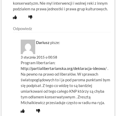
konserwatyzm. Nie myl interwencji i wolnej reki z innym
podzialem na prawa jednostki i prawa grup kulturowych.
Odpowiedz
Dariusz
pisze:
3 stycznia 2015 o 00:58
Program libertarian:
http://partialibertarianska.org/deklaracja-ideowa/
.
Na pewno na prawo od liberałów. W sprawach
światopoglądowych to i ja pod paroma punktami bym
się podpisał. Z tego co widzę to są bardziej
umiarkowani od tego całego KNP którzy są chyba
tym odłamem konserwatywnym . Zresztą
Michalkiewicz przesiaduje często w radiu ma ryja.