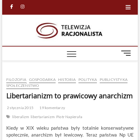
Skip
facebook
in
to
content
Racjona
RACJONALNA
TELEWIZJA
TV
M
e
n
u
FILOZOFIA
GOSPODARKA
HISTORIA
POLITYKA
PUBLICYSTYKA
B
SPOŁECZEŃSTWO
u
Libertarianizm to prawicowy anarchizm
t
t
o
2 stycznia 2015
19 komentarzy
n
liberalizm
libertarianizm
Piotr Napierała
Kiedy w XIX wieku państwa były totalnie konserwatywne
społecznie, anarchizm był lewicowy. Teraz państwa Np UE