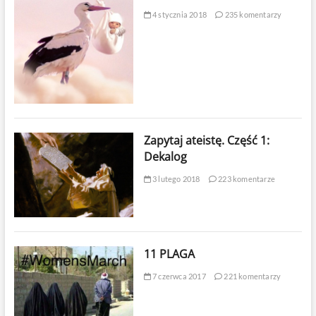
4 stycznia 2018
235 komentarzy
Zapytaj ateistę. Część 1:
Dekalog
3 lutego 2018
223 komentarze
11 PLAGA
7 czerwca 2017
221 komentarzy