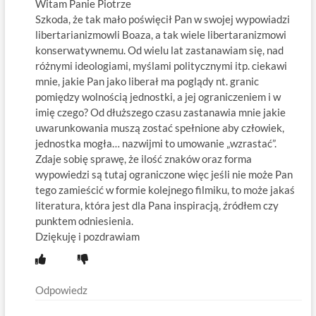
Witam Panie Piotrze
Szkoda, że tak mało poświęcił Pan w swojej wypowiadzi
libertarianizmowli Boaza, a tak wiele libertaranizmowi
konserwatywnemu. Od wielu lat zastanawiam się, nad
różnymi ideologiami, myślami politycznymi itp. ciekawi
mnie, jakie Pan jako liberał ma poglądy nt. granic
pomiędzy wolnością jednostki, a jej ograniczeniem i w
imię czego? Od dłuższego czasu zastanawia mnie jakie
uwarunkowania muszą zostać spełnione aby człowiek,
jednostka mogła… nazwijmi to umowanie „wzrastać”.
Zdaje sobię sprawę, że ilość znaków oraz forma
wypowiedzi są tutaj ograniczone więc jeśli nie może Pan
tego zamieścić w formie kolejnego filmiku, to może jakaś
literatura, która jest dla Pana inspiracją, źródłem czy
punktem odniesienia.
Dziękuję i pozdrawiam
Odpowiedz