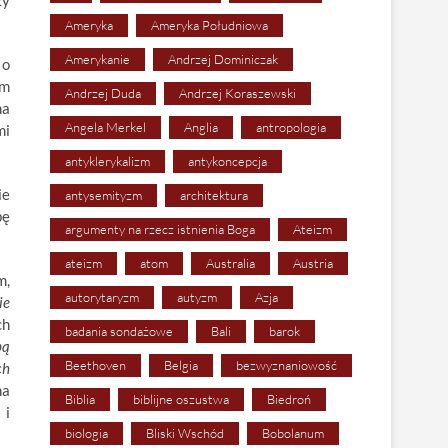
zy
Ameryka
Ameryka Południowa
Amerykanie
Andrzej Dominiczak
 o
im
Andrzej Duda
Andrzej Koraszewski
na
Angela Merkel
Anglia
antropologia
mi
antyklerykalizm
antykoncepcja
ie
antysemityzm
architektura
bę
argumenty na rzecz istnienia Boga
Ateizm
ateizm
atom
Australia
Austria
m,
autorytaryzm
autyzm
Azja
ie
ch
badania sondażowe
Bali
barok
bą
Beethoven
Belgia
bezwyznaniowość
ch
na
Biblia
biblijne oszustwa
Biedroń
 i
biologia
Bliski Wschód
Bobolanum