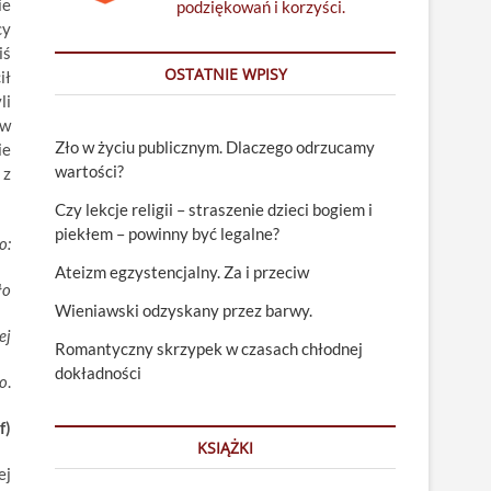
ie
podziękowań i korzyści.
cy
iś
OSTATNIE WPISY
ił
li
(w
Zło w życiu publicznym. Dlaczego odrzucamy
ie
wartości?
 z
Czy lekcje religii – straszenie dzieci bogiem i
piekłem – powinny być legalne?
o:
Ateizm egzystencjalny. Za i przeciw
ło
Wieniawski odzyskany przez barwy.
ej
Romantyczny skrzypek w czasach chłodnej
dokładności
go
.
f)
KSIĄŻKI
ej