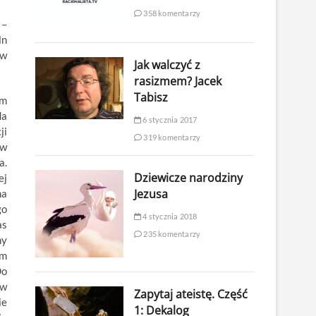
358 komentarzy
 –
ln
ów
Jak walczyć z
rasizmem? Jacek
Tabisz
ym
da
6 stycznia 2017
ji
319 komentarzy
 w
a.
Dziewicze narodziny
ej
Jezusa
na
go
4 stycznia 2018
as
235 komentarzy
my
ym
Do
ów
Zapytaj ateistę. Część
ie
1: Dekalog