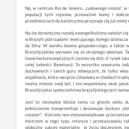
Np. w centrum Rio de Janeiro, „
cudownego miasta
”, w
populacji tych rejonów, przeważnie białej i dobrz
przedmieściach do katolicyzmu przyznaje się już mniej 
Na ów dynamiczny rozwój ewangelikalizmu nałożył się 
w Brazylii pod rządami lewicującego, byłego działacza
da Silvy. W wyniku boomu gospodarczego, a także ws
Brazylijczyków wyrwało się ze skrajnego ubóstwa. Ta
towarów konsumpcyjnych (ocenia się dziś, iż rynek lu
całej ludności Beneluxu). To wszystko unaocznia ludz
duchownych i takich guru mówiących, że tylko włas
wspólnocie, która wesprze człowieka w chwilach trudn
można zmienić swój byt. I ten wspomniany skok jakoś
Brazylijczyka) społeczeństwa brazylijskiego jest namac
Jest to niezwykle bliskie temu co głosiło wielu 
jednocześnie kompromituje i dezawuuje dyskurs „
kt
cierpień”
: Kościoły neo-zielonoświątkowe przeciwstawi
mistrzem w tego typu retoryce i przekazywaniu taki
widoczny sukces materialny w życiu doczesnym, ind