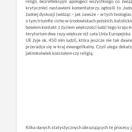
religii, bezrefleksyjni apologeci wszystkiego co zwi
krytycznie) nastawieni komentatorzy, ogłosili to „
lud
żadnej dyskusji (widząc – jak zawsze – w tych teologia
o tym triumfie cicho w środowiskach polskich, katolick
bowiem kontakt z życiem większości ludzi tego kraju-k
terytorium dwa razy większe niż cała Unia Europejska (w
UE żyje ok. 450 mln ludzi), która jeszcze nie tak da
przeradza się w kraj ewangelikalny. Czyli ulega dekato
jakimkolwiek kościołem czy religią.
Kilka danych statystycznych obrazujących te procesy ja