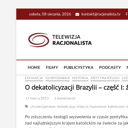
Skip
sobota, 08 sierpnia, 2026
kontakt@racjonalista.tv
F
to
content
Racjona
RACJONALNA TELEW
HOME
FILMY
PUBLICYSTYKA
PODCASTY
EDUKACJA
GOSPODARKA
HISTORIA
KRYTYKA RELIGII
LU
O dekatolicyzacji Brazylii – część I:
17 marca 2015
2 komentarze
chrześcijaństwo
demokracja
historia
humanizm
katolicyzm
k
Po zniszczeniu teologii wyzwolenia w czasie pontyfik
nad najludniejszym krajem katolickim na świecie za jak