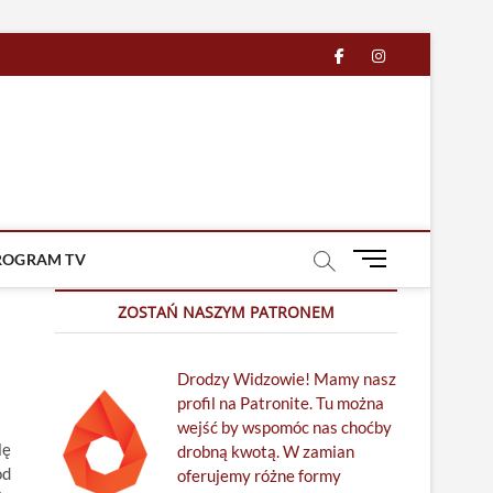
facebook
in
M
ROGRAM TV
e
n
ZOSTAŃ NASZYM PATRONEM
u
B
Drodzy Widzowie! Mamy nasz
u
profil na Patronite. Tu można
t
wejść by wspomóc nas choćby
t
lę
drobną kwotą. W zamian
o
od
oferujemy różne formy
n