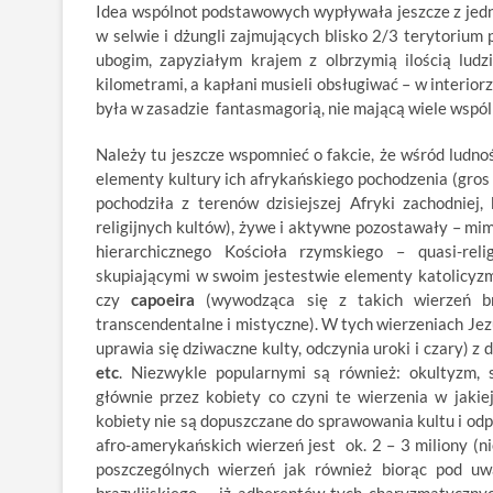
Idea wspólnot podstawowych wypływała jeszcze z jednej
w selwie i dżungli zajmujących blisko 2/3 terytorium
ubogim, zapyziałym krajem z olbrzymią ilością ludzi
kilometrami, a kapłani musieli obsługiwać – w interiorze
była w zasadzie fantasmagorią, nie mającą wiele wspó
Należy tu jeszcze wspomnieć o fakcie, że wśród ludnoś
elementy kultury ich afrykańskiego pochodzenia (gro
pochodziła z terenów dzisiejszej Afryki zachodniej
religijnych kultów), żywe i aktywne pozostawały – mi
hierarchicznego Kościoła rzymskiego – quasi-rel
skupiającymi w swoim jestestwie elementy katolicyzm
czy
capoeira
(wywodząca się z takich wierzeń br
transcendentalne i mistyczne). W tych wierzeniach Jezus
uprawia się dziwaczne kulty, odczynia uroki i czary) 
etc
. Niezwykle popularnymi są również: okultyzm, s
głównie przez kobiety co czyni te wierzenia w jakiej
kobiety nie są dopuszczane do sprawowania kultu i odp
afro-amerykańskich wierzeń jest ok. 2 – 3 miliony (n
poszczególnych wierzeń jak również biorąc pod uw