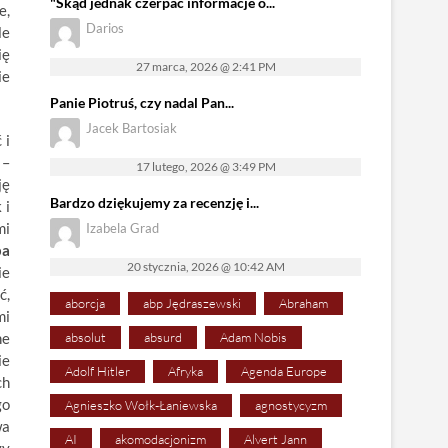
"Skąd jednak czerpać informacje o...
e,
Darios
le
ię
27 marca, 2026 @ 2:41 PM
ie
Panie Piotruś, czy nadal Pan...
Jacek Bartosiak
 i
 –
17 lutego, 2026 @ 3:49 PM
ję
Bardzo dziękujemy za recenzję i...
 i
mi
Izabela Grad
ba
20 stycznia, 2026 @ 10:42 AM
ie
ć,
aborcja
abp Jędraszewski
Abraham
mi
ne
absolut
absurd
Adam Nobis
ie
Adolf Hitler
Afryka
Agenda Europe
ch
go
Agnieszko Wołk-Łaniewska
agnostycyzm
wa
AI
akomodacjonizm
Alvert Jann