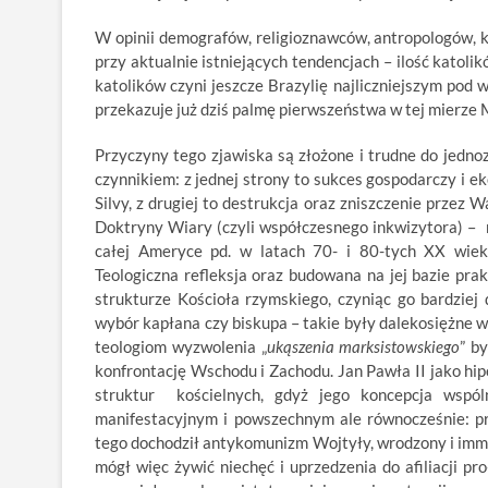
W opinii demografów, religioznawców, antropologów, 
przy aktualnie istniejących tendencjach – ilość katol
katolików czyni jeszcze Brazylię najliczniejszym pod
przekazuje już dziś palmę pierwszeństwa w tej mierze
Przyczyny tego zjawiska są złożone i trudne do jedn
czynnikiem: z jednej strony to sukces gospodarczy i ek
Silvy, z drugiej to destrukcja oraz zniszczenie przez 
Doktryny Wiary (czyli współczesnego inkwizytora) – 
całej Ameryce pd. w latach 70- i 80-tych XX wiek
Teologiczna refleksja oraz budowana na jej bazie pr
strukturze Kościoła rzymskiego, czyniąc go bardzie
wybór kapłana czy biskupa – takie były dalekosiężne w
teologiom wyzwolenia „
ukąszenia marksistowskiego
” b
konfrontację Wschodu i Zachodu. Jan Pawła II jako hip
struktur kościelnych, gdyż jego koncepcja wspóln
manifestacyjnym i powszechnym ale równocześnie: pr
tego dochodził antykomunizm Wojtyły, wrodzony i imma
mógł więc żywić niechęć i uprzedzenia do afiliacji p