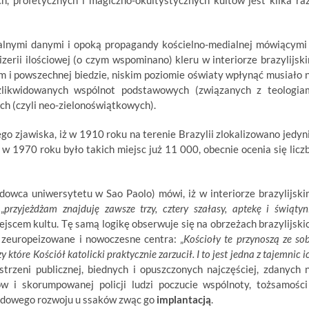
h, profetycznych i magiczno-okultystycznych kultów jest kilka ra
cjalnymi danymi i opoką propagandy kościelno-medialnej mówiącymi
rii ilościowej (o czym wspominano) kleru w interiorze brazylijsk
m i powszechnej biedzie, niskim poziomie oświaty wpłynąć musiało 
 zlikwidowanych wspólnot podstawowych (związanych z teologia
h (czyli neo-zielonoświątkowych).
o zjawiska, iż w 1910 roku na terenie Brazylii zlokalizowano jedyn
w 1970 roku było takich miejsc już 11 000, obecnie ocenia się licz
adowca uniwersytetu w Sao Paolo) mówi, iż w interiorze brazylijski
„
przyjeżdżam znajduję zawsze trzy, cztery szałasy, aptekę i świątyn
jscem kultu. Tę samą logikę obserwuje się na obrzeżach brazylijski
ą zeuropeizowane i nowoczesne centra: „
Kościoły te przynoszą ze so
 które Kościół katolicki praktycznie zarzucił. I to jest jedna z tajemnic i
strzeni publicznej, biednych i opuszczonych najczęściej, zdanych 
 i skorumpowanej policji ludzi poczucie wspólnoty, tożsamości
płodowego rozwoju u ssaków zwąc go
implantacją
.