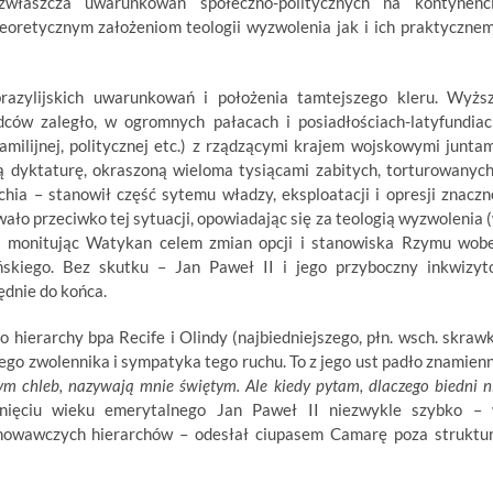
zwłaszcza uwarunkowań społeczno-politycznych na kontynenc
oretycznym założeniom teologii wyzwolenia jak i ich praktyczne
azylijskich uwarunkowań i położenia tamtejszego kleru. Wyżs
ców zaległo, w ogromnych pałacach i posiadłościach-latyfundiac
milijnej, politycznej etc.) z rządzącymi krajem wojskowymi juntam
ną dyktaturę, okraszoną wieloma tysiącami zabitych, torturowanych
rchia – stanowił część sytemu władzy, eksploatacji i opresji znaczn
wało przeciwko tej sytuacji, opowiadając się za teologią wyzwolenia 
ę), monitując Watykan celem zmian opcji i stanowiska Rzymu wob
kiego. Bez skutku – Jan Paweł II i jego przyboczny inkwizyt
ędnie do końca.
o hierarchy bpa Recife i Olindy (najbiedniejszego, płn. wsch. skraw
ego zwolennika i sympatyka tego ruchu. To z jego ust padło znamien
ym chleb, nazywają mnie świętym. Ale kiedy pytam, dlaczego biedni n
nięciu wieku emerytalnego Jan Paweł II niezwykle szybko –
chowawczych hierarchów – odesłał ciupasem Camarę poza struktu