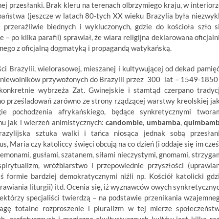
 przesłanki. Brak kleru na terenach olbrzymiego kraju, w interiorz
 państwa (jeszcze w latach 80-tych XX wieku Brazylia była niezwyk
 przeraźliwie biednych i wykluczonych, gdzie do kościoła szło s
 – po kilka parafii) sprawiał, że wiara religijna deklarowana oficjaln
lnego z oficjalną dogmatyką i propagandą watykańską.
ci Brazylii, wielorasowej, mieszanej i kultywującej od dekad pamięć
s niewolników przywożonych do Brazylii przez 300 lat – 1549-1850
, konkretnie wybrzeża Zat. Gwinejskie i stamtąd czerpano tradyc
mo prześladowań zarówno ze strony rządzącej warstwy kreolskiej jak
igie pochodzenia afrykańskiego, będące synkretycznymi twora
u jak i wierzeń animistycznych:
candomble
,
umbamba
,
quimbam
azylijska sztuka walki i tańca niosąca jednak sobą przesłan
, Maria czy katoliccy święci obcują na co dzień (i oddaje się im cześ
z demonami, gusłami, szatanem, siłami nieczystymi, gnomami, strzyga
pirytualizm, wróżbiarstwo i przepowiednie przyszłości (uprawia
ś formie bardziej demokratycznymi niźli np. Kościół katolicki gdz
rawiania liturgii) itd. Ocenia się, iż wyznawców owych synkretyczny
iektórzy specjaliści twierdzą – na podstawie przenikania wzajemne
agę totalne rozproszenie i pluralizm w tej mierze społeczeńst