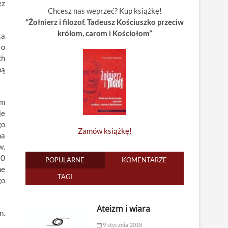
ez
Chcesz nas weprzeć? Kup książkę!
"Żołnierz i filozof. Tadeusz Kościuszko przeciw
królom, carom i Kościołom”
ta
 o
ch
ną
em
je
go
Zamów książkę!
na
w.
10
POPULARNE
KOMENTARZE
ne
TAGI
go
Ateizm i wiara
n.
9 stycznia 2018