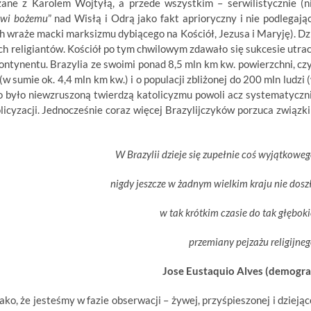
ązane z Karolem Wojtyłą, a przede wszystkim – serwilistycznie (n
owi bożemu
” nad Wisłą i Odrą jako fakt aprioryczny i nie podlegają
ch wraże macki marksizmu dybiącego na Kościół, Jezusa i Maryję). Dz
ich religiantów. Kościół po tym chwilowym zdawało się sukcesie utrac
ontynentu. Brazylia ze swoimi ponad 8,5 mln km kw. powierzchni, czy
 sumie ok. 4,4 mln km kw.) i o populacji zbliżonej do 200 mln ludzi 
wno było niewzruszoną twierdzą katolicyzmu powoli acz systematyczn
licyzacji. Jednocześnie coraz więcej Brazylijczyków porzuca związki
W Brazylii dzieje się zupełnie coś wyjątkoweg
nigdy jeszcze w żadnym wielkim kraju nie dosz
w tak krótkim czasie do tak głęboki
przemiany pejzażu religijne
Jose Eustaquio Alves (demogra
ko, że jesteśmy w fazie obserwacji – żywej, przyśpieszonej i dziejąc