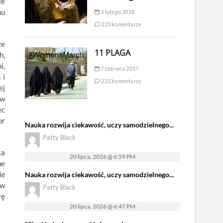
ie
mu
3 lutego 2018
223 komentarze
ze
11 PLAGA
h,
i,
7 czerwca 2017
 i
221 komentarzy
ej
(w
ec
or
Nauka rozwija ciekawość, uczy samodzielnego...
Patty Black
ka
20 lipca, 2026 @ 6:59 PM
ne
ie
Nauka rozwija ciekawość, uczy samodzielnego...
 w
Patty Black
rę
20 lipca, 2026 @ 6:47 PM