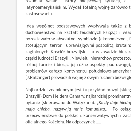
rozumiał wcale istoty miejscowej sytuacji, a 
latynoamerykańskim. Wydał totalną wojnę zarówno te
zastosowaniu.
Idea wspólnot podstawowych wypływała także z br
duchowieństwo na kształt feudalnych książąt i wład
pozostawało w absolutnej symbiozie (ekonomicznej, fa
stosującymi terror i uprawiającymi pospolitą, brutal
zaginionych. Kościół brazylijski – a w zasadzie hiera
części ludności Brazylii. Niewielu hierarchów protesto
różnej formie i biorąc jej różne aspekty pod uwag
problemów całego kontynentu południowo-amerykańs
(J.Ratzinger) prowadzili wojnę z owym ruchem bezwzgl
Najbardziej znamiennym jest tu przykład brazylijskieg
Brazylii) Dom Heldera Camary, najbardziej prominentn
pytanie (skierowane do Watykanu): „
Kiedy daję biedn
mają chleba, nazywają mnie komunistą
„. Po osiąg
przeciwieństwie do polskich, konserwatywnych i za
oficjalnego Kościoła. Na odpoczynek …..