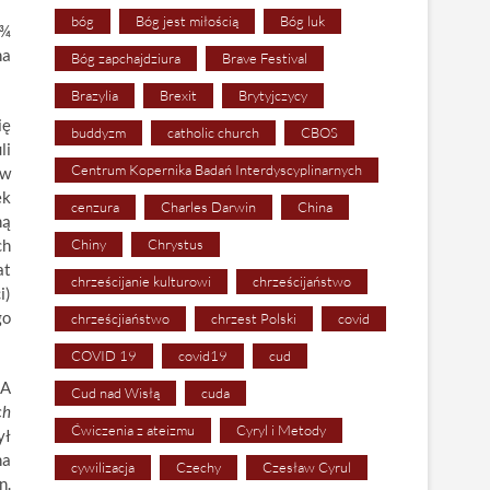
bóg
Bóg jest miłością
Bóg luk
 ¾
na
Bóg zapchajdziura
Brave Festival
Brazylia
Brexit
Brytyjczycy
ię
buddyzm
catholic church
CBOS
li
Centrum Kopernika Badań Interdyscyplinarnych
ów
ek
cenzura
Charles Darwin
China
ną
ch
Chiny
Chrystus
at
chrześcijanie kulturowi
chrześcijaństwo
i)
go
chrześcjiaństwo
chrzest Polski
covid
COVID 19
covid19
cud
 A
Cud nad Wisłą
cuda
ch
Ćwiczenia z ateizmu
Cyryl i Metody
ył
na
cywilizacja
Czechy
Czesław Cyrul
n.