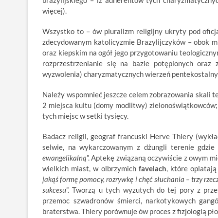
brazylijskiego – iż adherentów tych charyzmatycznyc
więcej).
Wszystko to – ów pluralizm religijny ukryty pod ofi
zdecydowanym katolicyzmie Brazylijczyków – obok mize
oraz kiepskim na ogół jego przygotowaniu teologiczny
rozprzestrzenianie się na bazie potępionych oraz
wyzwolenia) charyzmatycznych wierzeń pentekostalnyc
Należy wspomnieć jeszcze celem zobrazowania skali teg
2 miejsca kultu (domy modlitwy) zielonoświątkowców; 
tych miejsc w setki tysięcy.
Badacz religii, geograf francuski Herve Thiery (wykł
selwie, na wykarczowanym z dżungli terenie gdzie 
ewangelikalną
”. Aptekę związaną oczywiście z owym mie
wielkich miast, w olbrzymich
favelach
, które oplataj
jakąś formę pomocy, rozrywkę i chęć słuchania – trzy rzeczy
sukcesu
”. Tworzą u tych wyzutych do tej pory z prze
przemoc szwadronów śmierci, narkotykowych gangów
braterstwa. Thiery porównuje ów proces z fizjologią 