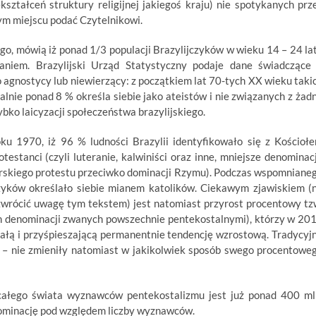
ekształceń struktury religijnej jakiegoś kraju) nie spotykanych prz
ym miejscu podać Czytelnikowi.
go, mówią iż ponad 1/3 populacji Brazylijczyków w wieku 14 – 24 la
aniem. Brazylijski Urząd Statystyczny podaje dane świadczące
 agnostycy lub niewierzący: z początkiem lat 70-tych XX wieku taki
alnie ponad 8 % określa siebie jako ateistów i nie związanych z żad
ybko laicyzacji społeczeństwa brazylijskiego.
 1970, iż 96 % ludności Brazylii identyfikowało się z Kościoł
testanci (czyli luteranie, kalwiniści oraz inne, mniejsze denominac
uterskiego protestu przeciwko dominacji Rzymu). Podczas wspomniane
czyków określało siebie mianem katolików. Ciekawym zjawiskiem (
zwrócić uwagę tym tekstem) jest natomiast przyrost procentowy tz
h denominacji zwanych powszechnie pentekostalnymi), którzy w 20
stałą i przyśpieszającą permanentnie tendencję wzrostową. Tradycyj
m – nie zmieniły natomiast w jakikolwiek sposób swego procentowe
całego świata wyznawców pentekostalizmu jest już ponad 400 ml
enominację pod względem liczby wyznawców.