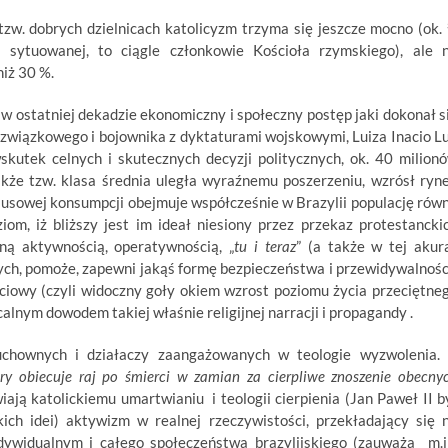
 tzw. dobrych dzielnicach katolicyzm trzyma się jeszcze mocno (ok.
e sytuowanej, to ciągle członkowie Kościoła rzymskiego), ale 
niż 30 %.
w ostatniej dekadzie ekonomiczny i społeczny postęp jaki dokonał s
 związkowego i bojownika z dyktaturami wojskowymi, Luiza Inacio Lu
kutek celnych i skutecznych decyzji politycznych, ok. 40 milion
kże tzw. klasa średnia uległa wyraźnemu poszerzeniu, wzrósł ryn
ksusowej konsumpcji obejmuje współcześnie w Brazylii populację rów
iom, iż bliższy jest im ideał niesiony przez przekaz protestancki
ną aktywnością, operatywnością, „
tu i teraz
” (a także w tej akur
ych, pomoże, zapewni jakąś formę bezpieczeństwa i przewidywalnośc
ciowy (czyli widoczny goły okiem wzrost poziomu życia przeciętne
alnym dowodem takiej właśnie religijnej narracji i propagandy .
duchownych i działaczy zaangażowanych w teologie wyzwolenia.
óry obiecuje raj po śmierci w zamian za cierpliwe znoszenie obecny
ają katolickiemu umartwianiu i teologii cierpienia (Jan Paweł II b
ch idei) aktywizm w realnej rzeczywistości, przekładający się 
ywidualnym i całego społeczeństwa brazylijskiego (zauważa m.i