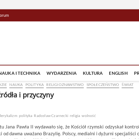
orum
lista TV
IZJA
NAUKA I TECHNIKA
WYDARZENIA
KULTURA
ENGLISH
P
DZIE
NAUKA
POLITYKA
RELIGIOZNAWSTWO
SPOŁECZEŃSTWO
ŚWIAT
 źródła i przyczyny
lerykalizm
polityka
Radosław Czarnecki
religia
wolność
atu Jana Pawła II wydawało się, że Kościół rzymski odzyskał kontro
i od dawna uważano Brazylię. Polscy, medialni i dyżurni specjaliści 