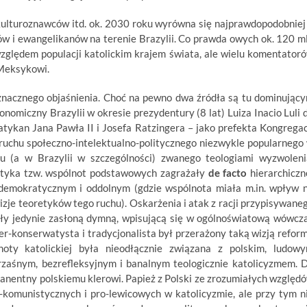
kulturoznawców itd. ok. 2030 roku wyrówna się najprawdopodobniej
ików i ewangelikanów na terenie Brazylii. Co prawda owych ok. 120 m
 względem populacji katolickim krajem świata, ale wielu komentator
 Meksykowi.
oznacznego objaśnienia. Choć na pewno dwa źródła są tu dominując
onomiczny Brazylii w okresie prezydentury (8 lat) Luiza Inacio Luli 
Watykan Jana Pawła II i Josefa Ratzingera – jako prefekta Kongregac
ruchu społeczno-intelektualno-politycznego niezwykle popularnego
u (a w Brazylii w szczególności) zwanego teologiami wyzwoleni
aktyka tzw. wspólnot podstawowych zagrażały
de facto
hierarchiczn
j demokratycznym i oddolnym (gdzie wspólnota miała m.in. wpływ 
izje teoretyków tego ruchu). Oskarżenia i atak z racji przypisywane
yły jedynie zasłoną dymną, wpisującą się w ogólnoświatową wówcz
er-konserwatysta i tradycjonalista był przerażony taką wizją refor
oty katolickiej była nieodłącznie związana z polskim, ludow
zaśnym, bezrefleksyjnym i banalnym teologicznie katolicyzmem. 
nentny polskiemu klerowi. Papież z Polski ze zrozumiałych względ
ro-komunistycznych i pro-lewicowych w katolicyzmie, ale przy tym n