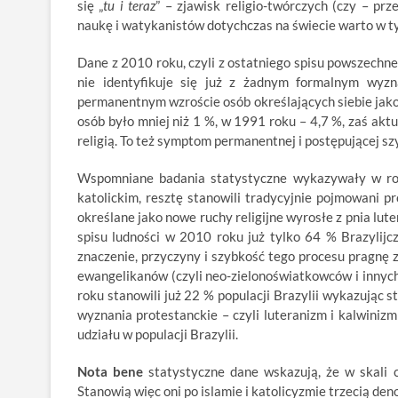
się „
tu i teraz
” – zjawisk religio-twórczych (czy – prz
naukę i watykanistów dotychczas na świecie warto w t
Dane z 2010 roku, czyli z ostatniego spisu powszechne
nie identyfikuje się już z żadnym formalnym wyzn
permanentnym wzroście osób określających siebie jako
osób było mniej niż 1 %, w 1991 roku – 4,7 %, zaś aktu
religią. To też symptom permanentnej i postępującej sz
Wspomniane badania statystyczne wykazywały w roku
katolickim, resztę stanowili tradycyjnie pojmowani pro
określane jako nowe ruchy religijne wyrosłe z pnia l
spisu ludności w 2010 roku już tylko 64 % Brazylij
znaczenie, przyczyny i szybkość tego procesu pragnę 
ewangelikanów (czyli neo-zielonoświatkowców i innyc
roku stanowili już 22 % populacji Brazylii wykazując 
wyznania protestanckie – czyli luteranizm i kalwiniz
udziału w populacji Brazylii.
Nota bene
statystyczne dane wskazują, że w skali 
Stanowią więc oni po islamie i katolicyzmie trzecią d