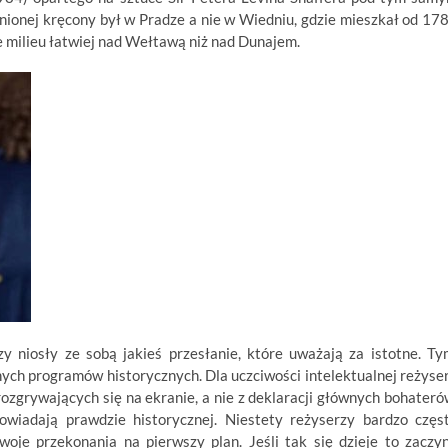
inionej kręcony był w Pradze a nie w Wiedniu, gdzie mieszkał od 17
 milieu łatwiej nad Wełtawą niż nad Dunajem.
 niosły ze sobą jakieś przesłanie, które uważają za istotne. Ty
nych programów historycznych. Dla uczciwości intelektualnej reżyse
e rozgrywających się na ekranie, a nie z deklaracji głównych bohateró
powiadają prawdzie historycznej. Niestety reżyserzy bardzo częs
oje przekonania na pierwszy plan. Jeśli tak się dzieje to zaczy