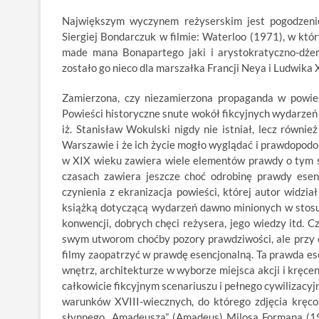
Największym wyczynem reżyserskim jest pogodzenie
Siergiej Bondarczuk w filmie: Waterloo (1971), w któr
made mana Bonapartego jaki i arystokratyczno-dżen
zostało go nieco dla marszałka Francji Neya i Ludwika X
Zamierzona, czy niezamierzona propaganda w powieś
Powieści historyczne snute wokół fikcyjnych wydarzeń
iż. Stanisław Wokulski nigdy nie istniał, lecz równ
Warszawie i że ich życie mogło wyglądać i prawdopodo
w XIX wieku zawiera wiele elementów prawdy o tym sa
czasach zawiera jeszcze choć odrobinę prawdy esen
czynienia z ekranizacja powieści, której autor widzi
książką dotyczącą wydarzeń dawno minionych w stosunk
konwencji, dobrych chęci reżysera, jego wiedzy itd. C
swym utworom choćby pozory prawdziwości, ale przy o
filmy zaopatrzyć w prawdę esencjonalną. Ta prawda ese
wnętrz, architekturze w wyborze miejsca akcji i kręce
całkowicie fikcyjnym scenariuszu i pełnego cywilizacyj
warunków XVIII-wiecznych, do którego zdjęcia kręc
słynnego „Amadeusza” (Amadeus) Milosa Formana (19