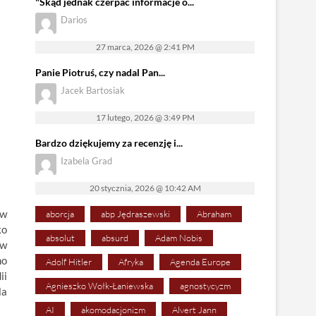
"Skąd jednak czerpać informacje o...
Darios
27 marca, 2026 @ 2:41 PM
Panie Piotruś, czy nadal Pan...
Jacek Bartosiak
17 lutego, 2026 @ 3:49 PM
Bardzo dziękujemy za recenzję i...
Izabela Grad
20 stycznia, 2026 @ 10:42 AM
 w
aborcja
abp Jędraszewski
Abraham
ko
absolut
absurd
Adam Nobis
 w
no
Adolf Hitler
Afryka
Agenda Europe
ii
Agnieszko Wołk-Łaniewska
agnostycyzm
la
AI
akomodacjonizm
Alvert Jann