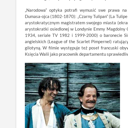
„Narodowa” optyka potrafi wymusić swe prawa na 
Dumasa-ojca (1802-1870): „Czarny Tulipan” (La Tulipe
arystokratycznym magistratem swojego miasta (ekrani
arystokratki osiedlonej w Londynie Emmy Magdolny O
1934, seriale TV 1982 i 1999-2000) o baronecie Si
angielskich (League of the Scarlet Pimpernel) ratuj
gilotyną. W filmie występuje też poseł francuski ob
Księcia Walii jako pracownik departamentu sprawiedliwo