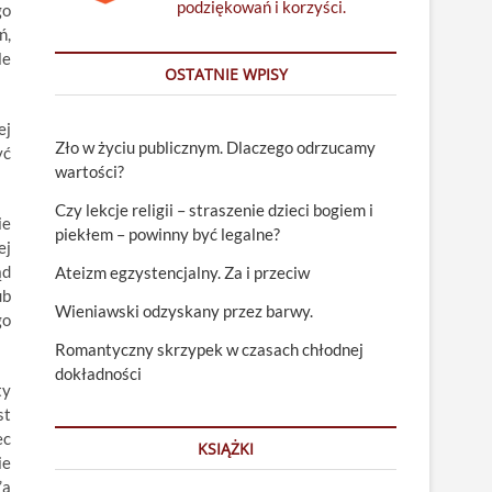
podziękowań i korzyści.
go
ń,
le
OSTATNIE WPISY
ej
Zło w życiu publicznym. Dlaczego odrzucamy
yć
wartości?
Czy lekcje religii – straszenie dzieci bogiem i
ie
piekłem – powinny być legalne?
ej
ąd
Ateizm egzystencjalny. Za i przeciw
ub
Wieniawski odzyskany przez barwy.
go
Romantyczny skrzypek w czasach chłodnej
dokładności
ty
st
ec
KSIĄŻKI
ie
’a