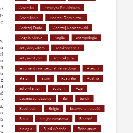
Ameryka
Ameryka Południowa
ał
f-
Amerykanie
Andrzej Dominiczak
ze
Andrzej Duda
Andrzej Koraszewski
Angela Merkel
Anglia
antropologia
y.
mo
antyklerykalizm
antykoncepcja
ej
antysemityzm
architektura
na
ch
argumenty na rzecz istnienia Boga
Ateizm
do
ateizm
atom
Australia
Austria
 z
od
autorytaryzm
autyzm
Azja
ać
badania sondażowe
Bali
barok
je
u,
Beethoven
Belgia
bezwyznaniowość
na
Biblia
biblijne oszustwa
Biedroń
do
ku
biologia
Bliski Wschód
Bobolanum
ym