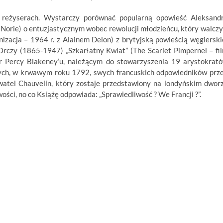
reżyserach. Wystarczy porównać popularną opowieść Aleksand
 Norie) o entuzjastycznym wobec rewolucji młodzieńcu, który walczy
zacja – 1964 r. z Alainem Delon) z brytyjską powieścią węgierski
rczy (1865-1947) „Szkarłatny Kwiat” (The Scarlet Pimpernel – fi
r Percy Blakeney’u, należącym do stowarzyszenia 19 arystokrat
ących, w krwawym roku 1792, swych francuskich odpowiedników prz
ywatel Chauvelin, który zostaje przedstawiony na londyńskim dwor
ści, no co Książę odpowiada: „Sprawiedliwość ? We Francji ?”.