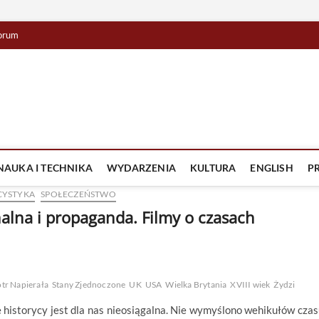
orum
lista TV
IZJA
NAUKA I TECHNIKA
WYDARZENIA
KULTURA
ENGLISH
P
CYSTYKA
SPOŁECZEŃSTWO
alna i propaganda. Filmy o czasach
otr Napierała
Stany Zjednoczone
UK
USA
Wielka Brytania
XVIII wiek
Żydzi
 historycy jest dla nas nieosiągalna. Nie wymyślono wehikułów czas