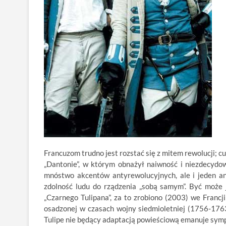
Francuzom trudno jest rozstać się z mitem rewolucji; 
„Dantonie”, w którym obnażył naiwność i niezdecydow
mnóstwo akcentów antyrewolucyjnych, ale i jeden a
zdolność ludu do rządzenia „sobą samym”. Być może
„Czarnego Tulipana”, za to zrobiono (2003) we Francji
osadzonej w czasach wojny siedmioletniej (1756-1763
Tulipe nie będący adaptacją powieściową emanuje symp