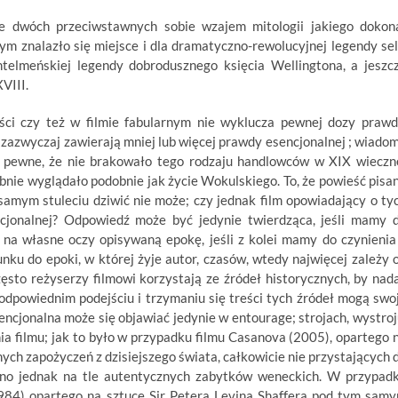
 dwóch przeciwstawnych sobie wzajem mitologii jakiego dokon
ym znalazło się miejsce i dla dramatyczno-rewolucyjnej legendy sel
telmeńskiej legendy dobrodusznego księcia Wellingtona, a jeszc
VIII.
ci czy też w filmie fabularnym nie wyklucza pewnej dozy prawd
 zazwyczaj zawierają mniej lub więcej prawdy esencjonalnej ; wiado
ież pewne, że nie brakowało tego rodzaju handlowców w XIX wieczn
bnie wyglądało podobnie jak życie Wokulskiego. To, że powieść pisa
mym stuleciu dziwić nie może; czy jednak film opowiadający o ty
cjonalnej? Odpowiedź może być jedynie twierdząca, jeśli mamy 
ał na własne oczy opisywaną epokę, jeśli z kolei mamy do czynienia
u do epoki, w której żyje autor, czasów, wtedy najwięcej zależy 
zęsto reżyserzy filmowi korzystają ze źródeł historycznych, by nad
dpowiednim podejściu i trzymaniu się treści tych źródeł mogą swo
ncjonalna może się objawiać jedynie w entourage; strojach, wystroj
nia filmu; jak to było w przypadku filmu Casanova (2005), opartego 
nych zapożyczeń z dzisiejszego świata, całkowicie nie przystających 
ono jednak na tle autentycznych zabytków weneckich. W przypad
84) opartego na sztuce Sir Petera Levina Shaffera pod tym sam