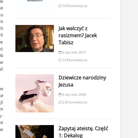
da
358 komentarzy
ie
ku
ym
Jak walczyć z
ch
rasizmem? Jacek
li
ny
Tabisz
az
6 stycznia 2017
ób
319 komentarzy
 w
uż
Dziewicze narodziny
Jezusa
ów
4 stycznia 2018
ки
ji
235 komentarzy
em
y-
mi
Zapytaj ateistę. Część
na
1: Dekalog