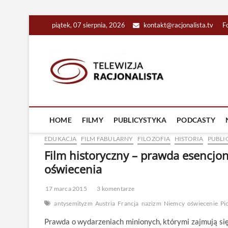
Skip
piątek, 07 sierpnia, 2026
kontakt@racjonalista.tv
F
to
content
Racjona
RACJONALNA TELEW
HOME
FILMY
PUBLICYSTYKA
PODCASTY
EDUKACJA
FILM FABULARNY
FILOZOFIA
HISTORIA
PUBLI
Film historyczny – prawda esencjon
oświecenia
17 marca 2015
3 komentarze
antysemityzm
Austria
Francja
nazizm
Niemcy
oświecenie
Pi
Prawda o wydarzeniach minionych, którymi zajmują się