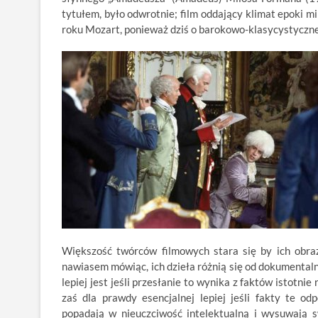
tytułem, było odwrotnie; film oddający klimat epoki m
roku Mozart, ponieważ dziś o barokowo-klasycystyczne
Większość twórców filmowych stara się by ich obrazy
nawiasem mówiąc, ich dzieła różnią się od dokumental
lepiej jest jeśli przesłanie to wynika z faktów istotni
zaś dla prawdy esencjalnej lepiej jeśli fakty te od
popadają w nieuczciwość intelektualną i wysuwają sw