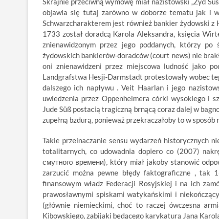
Skrajnie przeciwną wymowę miał nazistowski „Żyd Süs
objawia się tutaj zarówno w doborze tematu jak i w
Schwarzcharakterem jest również bankier żydowski z
1733 został doradcą Karola Aleksandra, księcia Wir
znienawidzonym przez jego poddanych, którzy po ś
żydowskich bankierów-doradców (court news) nie brakł
oni znienawidzeni przez miejscowa ludność jako p
Landgrafstwa Hesji-Darmstadt protestowały wobec tego,
dalszego ich napływu . Veit Haarlan i jego nazistow
uwiedzenia przez Oppenheimera córki wysokiego i sz
Jude Süß postacią tragiczną brnącą coraz dalej w bagn
zupełną bzdurą, ponieważ przekraczałoby to w sposób
Takie przeinaczanie sensu wydarzeń historycznych n
totalitarnych, co udowadnia dopiero co (2007) nakr
смутного времени), który miał jakoby stanowić odpowi
zarzucić można pewne błędy faktograficzne , tak 
finansowym władz Federacji Rosyjskiej i na ich zam
prawosławnymi spiskami watykańskimi i niekończąc
(głównie niemieckimi, choć to raczej ówczesna arm
Kibowskiego, zabijaki będącego karykaturą Jana Karo