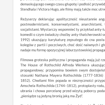
demaskującego swego czasu głupotę i podłość przywód
Stendhala i Victora Hugo, ale filmy mają także moc ut
Reżyserzy deklarując apolityczność nieustannie anga
postmodernistami, konserwatystami, anarchistami, 
socjalistami. Wystarczy wspomnieć ty przykład anty-lu
komedii o czym świadczy choćby anty-thatcherowski s
1992) ukazujący karykaturę zepsutego do cna posła 
kolegów z partii i poczciwych, choć dość naiwnych i 
nadaje mu formę opozycyjnej laburzystowskiej propaga
Filmowa groteska polityczna i propaganda mają już rz
The House of Rothschild Alfreda Werkera ukazując
propagandowy; przypomina bowiem swym dostojeńst
stosunki Nathana Mayera Rothschilda (1777-1836) 
1852). Chwilami film popada w niezręczności przyp
Amschela Rothschilda (1744–1812), protoplasty rodu,
ubrania i chowa porcelanę przed wizytą poborcy poda
„pieniądze są jedyną bronią jaką ma Żyd”.