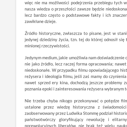
więc nie ma możliwości podejrzenia przebiegu tych w
nasza wiedza o przeszłości zawsze będzie niedoskonał
lecz bardzo często o podstawowe fakty i ich znacze
zawikłane dzieje.
Źródło historyczne, zwłaszcza to pisane, jest w sta
jedynej dziedziny życia, tzn. tej do której odnosił 
minionej rzeczywistości.
Jedynym medium, jakie umożliwia nam doświadczenie c
nie jako źródło, lecz raczej forma opracowania; nawet
niedoskonałe. W przypadku filmu opowiadającego his
reżysera i ideologia filmu, jeśli zaś mamy do czynien
nawet sprzed ery kina, dochodzą jeszcze problemy z
poznania epoki i zainteresowania reżysera wybranym te
Nie trzeba chyba nikogo przekonywać o potędze fil
ustalone przez wiedzę historyczna z świadomości
zaobserwowany przez Ludwika Stommę podział historiogr
państwotwórczy gloryfikujący rewolucję i elitar
porewolucyjnych liberałów, nie brak też wielu nau