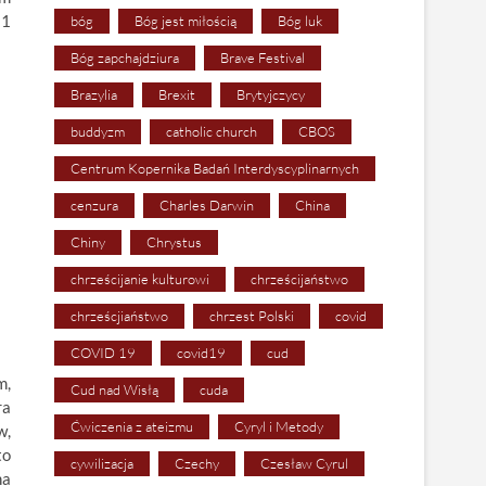
81
bóg
Bóg jest miłością
Bóg luk
Bóg zapchajdziura
Brave Festival
Brazylia
Brexit
Brytyjczycy
buddyzm
catholic church
CBOS
Centrum Kopernika Badań Interdyscyplinarnych
cenzura
Charles Darwin
China
Chiny
Chrystus
chrześcijanie kulturowi
chrześcijaństwo
chrześcjiaństwo
chrzest Polski
covid
COVID 19
covid19
cud
m,
Cud nad Wisłą
cuda
ra
Ćwiczenia z ateizmu
Cyryl i Metody
w,
to
cywilizacja
Czechy
Czesław Cyrul
na