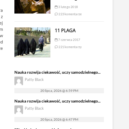
3 lutego 2018
ra
223 komentarze
 z
ej
lm
11 PLAGA
ów
7 czerwca 2017
ed
221 komentarzy
ze
Nauka rozwija ciekawość, uczy samodzielnego...
Patty Black
20 lipca, 2026 @ 6:59 PM
Nauka rozwija ciekawość, uczy samodzielnego...
Patty Black
20 lipca, 2026 @ 6:47 PM