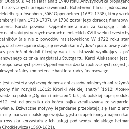
s” (Jude Süß) Veita Haarlana z 1940 roku. Antyżydowska propagan
 historycznych przejaskrawieniach. Bohaterem filmu i jednocześn
 Heidelbergu Josephem „Süß” Oppenheimer (1692-1738), który w ro
tembergii (pan. 1733-1737), w 1736 został jego doradcą finansow
mierci Karola powiesili Oppenheimera m.in. za korupcję . Taki
o na absolutystycznych dworach niemieckich XVIII wieku i często by
odatników (ale nie z powodów rasistowskich); W 1722 roku sta
 iż „chrześcijanie stają się niewolnikami Żydów” i postulowały zak
scy przełożeni dodali fikcyjny wątek rasistowski wynikający z pr
anowanego członka magistratu Stuttgartu. Karol Aleksander jest
o proponowanych przez Oppenheimera działań politycznych, co jest j
 niewyobrażalny kompetencje bankiera-radcy finansowego.
ie jest niestety wyłączną domeną ani czasów minionych ani reżym
ęcony film rosyjski „1612: Kroniki wielkiej smuty” (1612: Хрони
edź na polskie „Ogniem i mieczem”. Tak jak polskiej superprodukc
1612 jest od początku do końca bajką zrealizowaną ze wsparci
ówienie. Dziwaczne motywy legendarne przeplatają się tam z ant
ym się marszem polskiego wojska gęsto uzupełnionego najemnika
ia rosyjska korzystała z ich usług) pod wodzą niejakiego hetma
la Chodkiewicza (1560-1621).