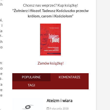
ch
Chcesz nas weprzeć? Kup książkę!
"Żołnierz i filozof. Tadeusz Kościuszko przeciw
królom, carom i Kościołom”
i,
 i
ja
7-
ch
co
m:
Zamów książkę!
co
te
POPULARNE
KOMENTARZE
9-
ra
TAGI
ze
że
Ateizm i wiara
9 stycznia 2018