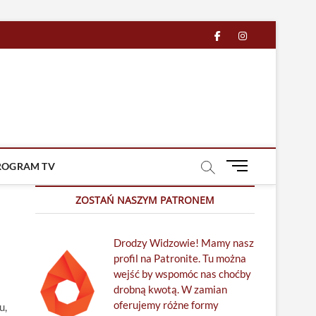
facebook
in
M
ROGRAM TV
e
n
ZOSTAŃ NASZYM PATRONEM
u
B
Drodzy Widzowie! Mamy nasz
u
profil na Patronite. Tu można
t
wejść by wspomóc nas choćby
t
drobną kwotą. W zamian
o
oferujemy różne formy
n
u,