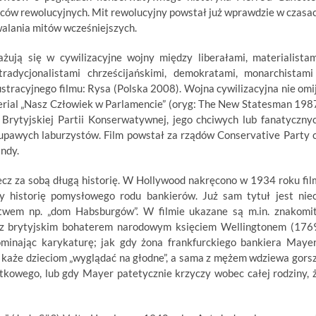
ców rewolucyjnych. Mit rewolucyjny powstał już wprawdzie w czasa
rwalania mitów wcześniejszych.
żują się w cywilizacyjne wojny między liberałami, materialistam
tradycjonalistami chrześcijańskimi, demokratami, monarchistami
stracyjnego filmu: Rysa (Polska 2008). Wojna cywilizacyjna nie omi
erial „Nasz Człowiek w Parlamencie” (oryg: The New Statesman 198
Brytyjskiej Partii Konserwatywnej, jego chciwych lub fanatyczny
głupawych laburzystów. Film powstał za rządów Conservative Party 
ndy.
ecz za sobą długą historię. W Hollywood nakręcono w 1934 roku fil
y historię pomysłowego rodu bankierów. Już sam tytuł jest nie
wem np. „dom Habsburgów”. W filmie ukazane są m.in. znakomi
z brytyjskim bohaterem narodowym księciem Wellingtonem (176
ominając karykaturę; jak gdy żona frankfurckiego bankiera Maye
 każe dzieciom „wyglądać na głodne”, a sama z mężem wdziewa gors
tkowego, lub gdy Mayer patetycznie krzyczy wobec całej rodziny, 