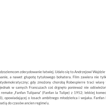
cudzoziemcom zdecydowanie łatwiej. Udało się to Andrzejowi Wajdzie
anie, a nawet głupotę tytułowego bohatera. Film zawiera nie tyl
ntydemokratyczny; gdy zmożony chorobą Robespierre traci wiarę
 jednak w samych Francuzach coś drgnęło ponieważ nie odświeżo
 remake „Fanfan Tulipana” (Fanfan la Tulipe) z 1952; lekkiej komed
), opowiadającej o losach ambitnego młodzieńca i wojaka. Fanfan 
atią do czasów ancien regime’u.