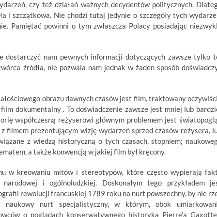
ydarzeń, czy też działań ważnych decydentów politycznych. Dlate
a i szczątkowa. Nie chodzi tutaj jedynie o szczegóły tych wydarze
nie. Pamiętać powinni o tym zwłaszcza Polacy posiadając niezwyk
nie dostarczyć nam pewnych informacji dotyczących zawsze tylko t
się twórca źródła, nie pozwala nam jednak w żaden sposób doświadcz
ałościowego obrazu dawnych czasów jest film, traktowany oczywiśc
 film dokumentalny . To doświadczenie zawsze jest mniej lub bardzi
torię współczesną reżyserowi głównym problemem jest światopogl
ia z filmem prezentującym wizję wydarzeń sprzed czasów reżysera, l
wiązane z wiedzą historyczną o tych czasach, stopniem; naukowe
matem, a także konwencją w jakiej film był kręcony.
mu w kreowaniu mitów i stereotypów, które często wypierają fak
 narodowej i ogólnoludzkiej. Doskonałym tego przykładem je
afii rewolucji francuskiej 1789 roku na nurt powszechny, by nie rz
ny naukowy nurt specjalistyczny, w którym, obok umiarkowan
kowców o poglądach konserwatywnego historyka Pierre’a Gaxotte