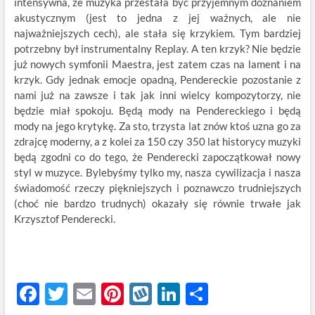
intensywna, że muzyka przestała być przyjemnym doznaniem
akustycznym (jest to jedna z jej ważnych, ale nie
najważniejszych cech), ale stała się krzykiem. Tym bardziej
potrzebny był instrumentalny Replay. A ten krzyk? Nie będzie
już nowych symfonii Maestra, jest zatem czas na lament i na
krzyk. Gdy jednak emocje opadną, Pendereckie pozostanie z
nami już na zawsze i tak jak inni wielcy kompozytorzy, nie
będzie miał spokoju. Będą mody na Pendereckiego i będą
mody na jego krytykę. Za sto, trzysta lat znów ktoś uzna go za
zdrajcę moderny, a z kolei za 150 czy 350 lat historycy muzyki
będą zgodni co do tego, że Penderecki zapoczątkował nowy
styl w muzyce. Bylebyśmy tylko my, nasza cywilizacja i nasza
świadomość rzeczy piękniejszych i poznawczo trudniejszych
(choć nie bardzo trudnych) okazały się równie trwałe jak
Krzysztof Penderecki.
F
T
E
Pi
W
Li
S