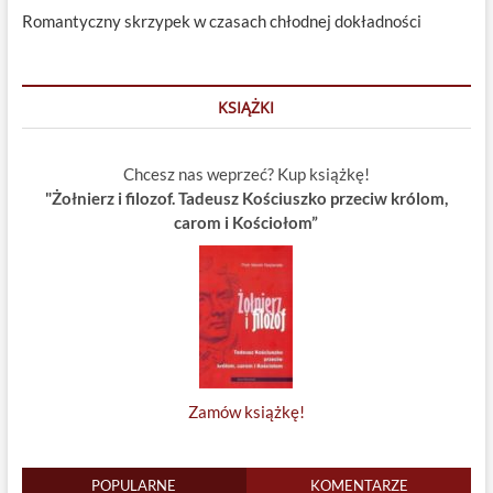
Romantyczny skrzypek w czasach chłodnej dokładności
KSIĄŻKI
Chcesz nas weprzeć? Kup książkę!
"Żołnierz i filozof. Tadeusz Kościuszko przeciw królom,
carom i Kościołom”
Zamów książkę!
POPULARNE
KOMENTARZE