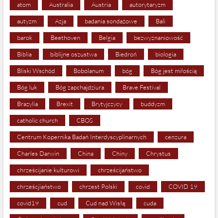
atom
Australia
Austria
autorytaryzm
autyzm
Azja
badania sondażowe
Bali
barok
Beethoven
Belgia
bezwyznaniowość
Biblia
biblijne oszustwa
Biedroń
biologia
Bliski Wschód
Bobolanum
bóg
Bóg jest miłością
Bóg luk
Bóg zapchajdziura
Brave Festival
Brazylia
Brexit
Brytyjczycy
buddyzm
catholic church
CBOS
Centrum Kopernika Badań Interdyscyplinarnych
cenzura
Charles Darwin
China
Chiny
Chrystus
chrześcijanie kulturowi
chrześcijaństwo
chrześcjiaństwo
chrzest Polski
covid
COVID 19
covid19
cud
Cud nad Wisłą
cuda