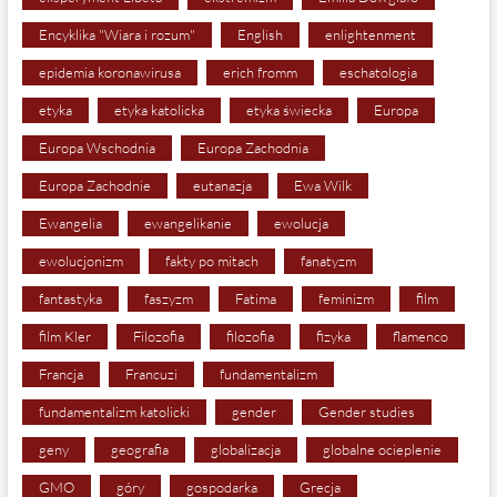
Encyklika "Wiara i rozum"
English
enlightenment
epidemia koronawirusa
erich fromm
eschatologia
etyka
etyka katolicka
etyka świecka
Europa
Europa Wschodnia
Europa Zachodnia
Europa Zachodnie
eutanazja
Ewa Wilk
Ewangelia
ewangelikanie
ewolucja
ewolucjonizm
fakty po mitach
fanatyzm
fantastyka
faszyzm
Fatima
feminizm
film
film Kler
Filozofia
filozofia
fizyka
flamenco
Francja
Francuzi
fundamentalizm
fundamentalizm katolicki
gender
Gender studies
geny
geografia
globalizacja
globalne ocieplenie
GMO
góry
gospodarka
Grecja