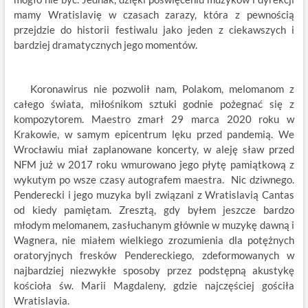
mamy Wratislavię w czasach zarazy, która z pewnością
przejdzie do historii festiwalu jako jeden z ciekawszych i
bardziej dramatycznych jego momentów.
Koronawirus nie pozwolił nam, Polakom, melomanom z
całego świata, miłośnikom sztuki godnie pożegnać się z
kompozytorem. Maestro zmarł 29 marca 2020 roku w
Krakowie, w samym epicentrum lęku przed pandemią. We
Wrocławiu miał zaplanowane koncerty, w aleję sław przed
NFM już w 2017 roku wmurowano jego płytę pamiątkową z
wykutym po wsze czasy autografem maestra. Nic dziwnego.
Penderecki i jego muzyka byli związani z Wratislavią Cantas
od kiedy pamiętam. Zresztą, gdy byłem jeszcze bardzo
młodym melomanem, zasłuchanym głównie w muzykę dawną i
Wagnera, nie miałem wielkiego zrozumienia dla potężnych
oratoryjnych fresków Pendereckiego, zdeformowanych w
najbardziej niezwykłe sposoby przez podstępną akustykę
kościoła św. Marii Magdaleny, gdzie najczęściej gościła
Wratislavia.