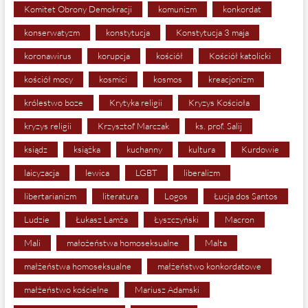
Komitet Obrony Demokracji
komunizm
konkordat
konserwatyzm
konstytucja
Konstytucja 3 maja
koronawirus
korupcja
kościół
Kościół katolicki
kościół mocy
kosmici
kosmos
kreacjonizm
królestwo boze
Krytyka religii
Kryzys Kościoła
kryzys religii
Krzysztof Marczak
ks. prof. Salij
ksiądz
książka
kuchanny
kultura
Kurdowie
laicyzacja
lewica
LGBT
liberalizm
libertarianizm
literatura
Logos
Łucja dos Santos
Ludzie
Łukasz Lamża
Łyszczyński
Macron
Mali
małożeństwa homoseksualne
Malta
małżeństwa homoseksualne
małżeństwo konkordatowe
małżeństwo kościelne
Mariusz Adamski