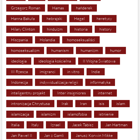
Grzegorz Roman
Hamas
hańderek
Hanna Bakuła
hebrajski
Hegel
heretycy
Hilary Clinton
hinduizm
historia
history
Hiszpania
Holandia
homoseksualiści
homoseksualizm
humanism
humanizm
humor
ideologia
ideologia kościelna
II Wojna Światowa
III Rzesza
imigranci
in vitro
Indie
Indonezja
indywidualizacja religii
informatyka
inteligentny projekt
Inter insigniores
internet
intronizacja Chrystusa
Irak
Iran
isis
islam
islamizacja
islamizm
islamofobia
istnienie
Italia
Italy
Izrael
Jacek Tabisz
Jan Hartman
Jan Paweł II
Jan z Gamli
Janusz Korwin Mikke