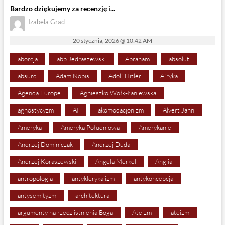
Bardzo dziękujemy za recenzję i...
Izabela Grad
20 stycznia, 2026 @ 10:42 AM
aborcja
abp Jędraszewski
Abraham
absolut
absurd
Adam Nobis
Adolf Hitler
Afryka
Agenda Europe
Agnieszko Wołk-Łaniewska
agnostycyzm
AI
akomodacjonizm
Alvert Jann
Ameryka
Ameryka Południowa
Amerykanie
Andrzej Dominiczak
Andrzej Duda
Andrzej Koraszewski
Angela Merkel
Anglia
antropologia
antyklerykalizm
antykoncepcja
antysemityzm
architektura
argumenty na rzecz istnienia Boga
Ateizm
ateizm