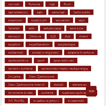
rozwody
Rumunia
rząd
Rzym
sąd ostateczny
sądy
samorząd
Santo subito
scepticism
sceptycyzm
secularism
sejm
Sekielski
seks
sekularyzacja
sens życia
senyszyn
Sikhowie
SLD
ślub
śmierć
socjalizm
socjalliberalizm
socjobiologia
solidarność
sondaż o religijności
splątanie kwantowe
społeczeństwo
sport
sprawiedliwość
sprzeciw sumienia
sprzeczności między nauką a religią
Sri Lanka
Stany Zjednoczone
Stany Zjednoczone Ameryki
starość
stereotypy
TOP
stworzenie świata
sumienie
superpozycja kwantowa
ŚW. PAWEŁ
świadkowie jehowy
świadomość