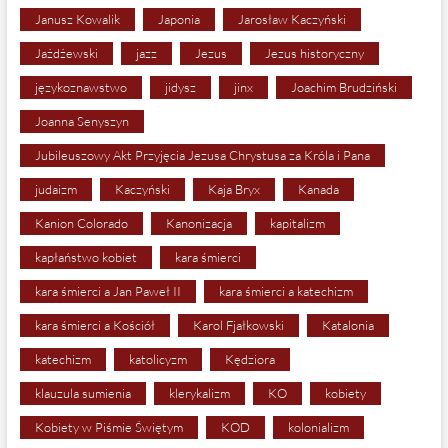
Janusz Kowalik
Japonia
Jarosław Kaczyński
Jażdżewski
jazz
Jezus
Jezus historyczny
językoznawstwo
jidysz
jinx
Joachim Brudziński
Joanna Senyszyn
Jubileuszowy Akt Przyjęcia Jezusa Chrystusa za Króla i Pana
judaizm
Kaczyński
Kaja Bryx
Kanada
Kanion Colorado
Kanonizacja
kapitalizm
kapłaństwo kobiet
kara śmierci
kara śmierci a Jan Paweł II
kara śmierci a katechizm
kara śmierci a Kościół
Karol Fjałkowski
Katalonia
katechizm
katolicyzm
Kędziora
klauzula sumienia
klerykalizm
KO
kobiety
Kobiety w Piśmie Świętym
KOD
kolonializm