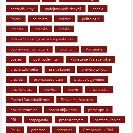
poczucie winy
podejmowanie decyzji
poezja
Polacy
politeizm
politics
politologia
Polityka
polityka
Polska
Polskie Stowarzyszenie Racjonalistów
poprawność polityczna
populizm
Portugalia
postęp
postmodernizm
Powstanie Warszawskie
prawa człowieka
prawa kobiet
prawa przyrody
prawda
prawda absolutna
prawda objawiona
prawdy wiary
prawica
prawo
prawo boże
Prawo i Sprawiedliwość
Prawo mojżeszowe
prawo naturalne
prawo objawione
prima aprilis
PRL
propaganda
protestantyzm
protesty kobiet
Prusy
przemoc
przemysł
Przenośnie w Biblii