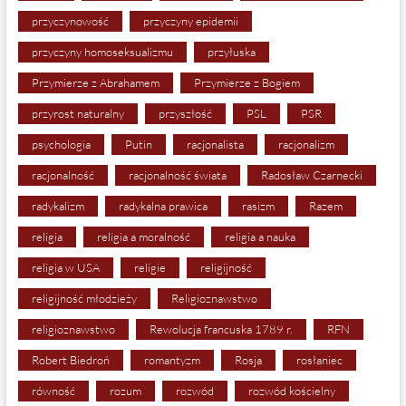
przyczynowość
przyczyny epidemii
przyczyny homoseksualizmu
przyłuska
Przymierze z Abrahamem
Przymierze z Bogiem
przyrost naturalny
przyszłość
PSL
PSR
psychologia
Putin
racjonalista
racjonalizm
racjonalność
racjonalność świata
Radosław Czarnecki
radykalizm
radykalna prawica
rasizm
Razem
religia
religia a moralność
religia a nauka
religia w USA
religie
religijność
religijność młodzieży
Religioznawstwo
religioznawstwo
Rewolucja francuska 1789 r.
RFN
Robert Biedroń
romantyzm
Rosja
rosłaniec
równość
rozum
rozwód
rozwód kościelny