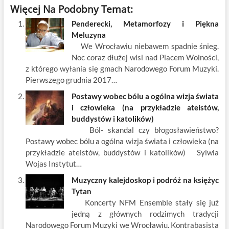
ac
w
m
nt
y
n
h
Więcej Na Podobny Temat:
e
itt
ail
er
k
k
ar
Penderecki, Metamorfozy i Piękna
b
er
es
o
e
e
Meluzyna
o
t
p
dI
We Wrocławiu niebawem spadnie śnieg.
Noc coraz dłużej wisi nad Placem Wolności,
o
n
z którego wyłania się gmach Narodowego Forum Muzyki.
k
Pierwszego grudnia 2017…
Postawy wobec bólu a ogólna wizja świata
i człowieka (na przykładzie ateistów,
buddystów i katolików)
Ból- skandal czy błogosławieństwo?
Postawy wobec bólu a ogólna wizja świata i człowieka (na
przykładzie ateistów, buddystów i katolików) Sylwia
Wojas Instytut…
Muzyczny kalejdoskop i podróż na księżyc
Tytan
Koncerty NFM Ensemble stały się już
jedną z głównych rodzimych tradycji
Narodowego Forum Muzyki we Wrocławiu. Kontrabasista