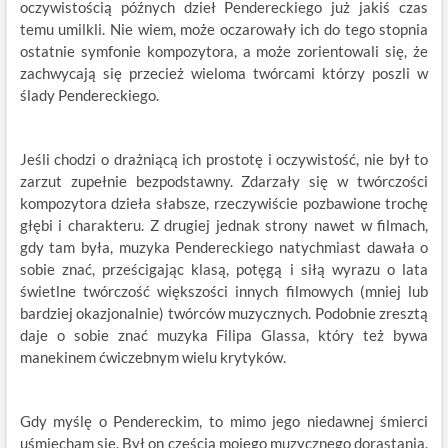
oczywistością późnych dzieł Pendereckiego już jakiś czas
temu umilkli. Nie wiem, może oczarowały ich do tego stopnia
ostatnie symfonie kompozytora, a może zorientowali się, że
zachwycają się przecież wieloma twórcami którzy poszli w
ślady Pendereckiego.
Jeśli chodzi o drażniącą ich prostotę i oczywistość, nie był to
zarzut zupełnie bezpodstawny. Zdarzały się w twórczości
kompozytora dzieła słabsze, rzeczywiście pozbawione trochę
głębi i charakteru. Z drugiej jednak strony nawet w filmach,
gdy tam była, muzyka Pendereckiego natychmiast dawała o
sobie znać, prześcigając klasą, potęgą i siłą wyrazu o lata
świetlne twórczość większości innych filmowych (mniej lub
bardziej okazjonalnie) twórców muzycznych. Podobnie zresztą
daje o sobie znać muzyka Filipa Glassa, który też bywa
manekinem ćwiczebnym wielu krytyków.
Gdy myślę o Pendereckim, to mimo jego niedawnej śmierci
uśmiecham się. Był on częścią mojego muzycznego dorastania.