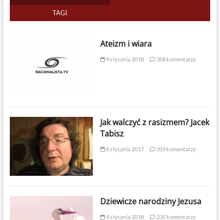
TAGI
Ateizm i wiara
9 stycznia 2018
358 komentarzy
Jak walczyć z rasizmem? Jacek
Tabisz
6 stycznia 2017
319 komentarzy
Dziewicze narodziny Jezusa
4 stycznia 2018
235 komentarzy