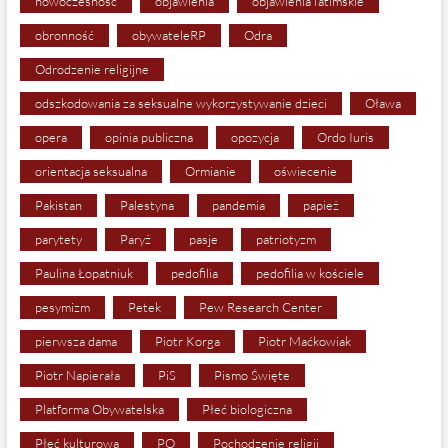
nowoczesność
objawienia
objawienia fatimskie
obronność
obywateleRP
Odra
Odrodzenie religijne
odszkodowania za seksualne wykorzystywanie dzieci
Oława
opera
opinia publiczna
opozycja
Ordo Iuris
orientacja seksualna
Ormianie
oświecenie
Pakistan
Palestyna
pandemia
papież
parytety
Paryż
pasje
patriotyzm
Paulina Łopatniuk
pedofilia
pedofilia w kościele
pesymizm
Petek
Pew Research Center
pierwsza dama
Piotr Korga
Piotr Maćkowiak
Piotr Napierała
PiS
Pismo Święte
Platforma Obywatelska
Płeć biologiczna
Płeć kulturowa
PO
Pochodzenie religii