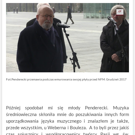
Fot.Penderecki przemawia podczas wmurowania swojej płyty przed NFM. Grudzień 2017
Później spodobał mi się młody Penderecki. Muzyka
średniowieczna skłoniła mnie do poszukiwania innych form
uporządkowania języka muzycznego i znalazłem je także,
przede wszystkim, u Weberna i Bouleza. A to byli przez jakiś
czas sojusznicy i współpracownicy twórcy Pasji wg, św.