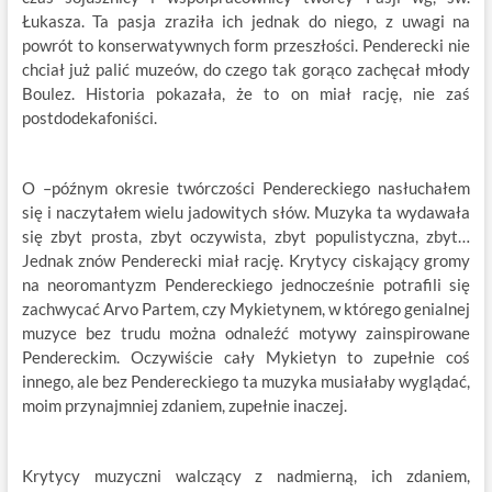
Łukasza. Ta pasja zraziła ich jednak do niego, z uwagi na
powrót to konserwatywnych form przeszłości. Penderecki nie
chciał już palić muzeów, do czego tak gorąco zachęcał młody
Boulez. Historia pokazała, że to on miał rację, nie zaś
postdodekafoniści.
O –późnym okresie twórczości Pendereckiego nasłuchałem
się i naczytałem wielu jadowitych słów. Muzyka ta wydawała
się zbyt prosta, zbyt oczywista, zbyt populistyczna, zbyt…
Jednak znów Penderecki miał rację. Krytycy ciskający gromy
na neoromantyzm Pendereckiego jednocześnie potrafili się
zachwycać Arvo Partem, czy Mykietynem, w którego genialnej
muzyce bez trudu można odnaleźć motywy zainspirowane
Pendereckim. Oczywiście cały Mykietyn to zupełnie coś
innego, ale bez Pendereckiego ta muzyka musiałaby wyglądać,
moim przynajmniej zdaniem, zupełnie inaczej.
Krytycy muzyczni walczący z nadmierną, ich zdaniem,