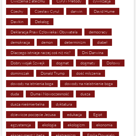
Ćwiczenia z ateizmu
Cyryl i Metody
cywilizacja
Czechy
Czesław Cyrul
darwin
David Hume
Dawkin
Dekalog
Deklaracja Praw Człowieka i Obywatela
democracy
demokracja
demon
determinizm
diabeł
Dlaczego istnieje raczej coś niż nic?
Dni Darwina
Dobry wojak Szwejk
dogmat
dogmaty
Dołowy
dominiczak
Donald Trump
dość milczenia
dowody na istnienia boga
dowody na nieistnienie boga
duda
Duma i Nowoczesność
dusza
dusza nieśmiertelna
dyktatura
dziewicze poczęcie Jezusa
edukacja
Egipt
egzystencja
ekologia
ekologizm
ekonomia
eksperyment Libeta
ekstremizm
Emilia Dowgiało