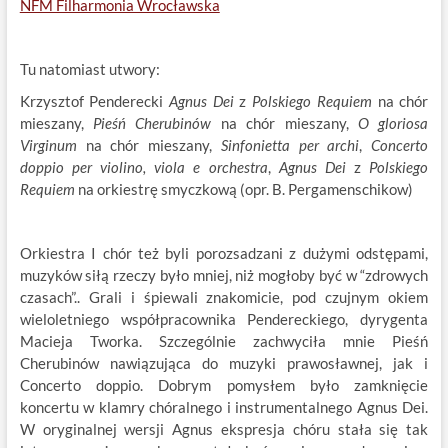
NFM Filharmonia Wrocławska
Tu natomiast utwory:
Krzysztof Penderecki
Agnus Dei
z
Polskiego Requiem
na chór
mieszany,
Pieśń Cherubinów
na chór mieszany,
O gloriosa
Virginum
na chór mieszany,
Sinfonietta per archi
,
Concerto
doppio per violino, viola e orchestra
,
Agnus Dei
z
Polskiego
Requiem
na orkiestrę smyczkową (opr. B. Pergamenschikow)
Orkiestra I chór też byli porozsadzani z dużymi odstępami,
muzyków siłą rzeczy było mniej, niż mogłoby być w “zdrowych
czasach”.. Grali i śpiewali znakomicie, pod czujnym okiem
wieloletniego współpracownika Pendereckiego, dyrygenta
Macieja Tworka. Szczególnie zachwyciła mnie Pieśń
Cherubinów nawiązująca do muzyki prawosławnej, jak i
Concerto doppio. Dobrym pomysłem było zamknięcie
koncertu w klamry chóralnego i instrumentalnego Agnus Dei.
W oryginalnej wersji Agnus ekspresja chóru stała się tak