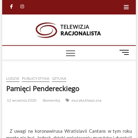
Skip
facebook
in
to
content
Racjona
RACJONALNA
TELEWIZJA
TV
M
e
n
u
LUDZIE
PUBLICYSTYKA
SZTUKA
B
u
Pamięci Pendereckiego
t
t
12 września 2020
Skomentuj
muzyka klasyczna
o
n
Z uwagi na koronawirusa Wratislavii Cantans w tym roku
mogło nie być. Jednak, dzięki poświęceniu muzyków i dyrekcji