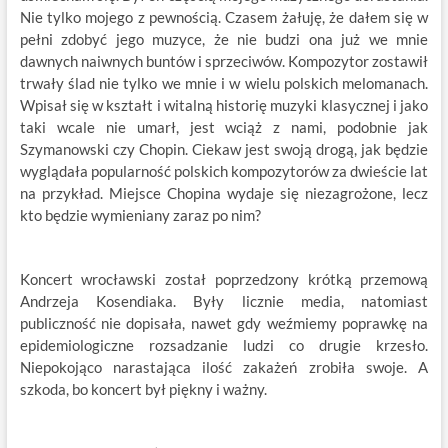
Nie tylko mojego z pewnością. Czasem żałuję, że dałem się w
pełni zdobyć jego muzyce, że nie budzi ona już we mnie
dawnych naiwnych buntów i sprzeciwów. Kompozytor zostawił
trwały ślad nie tylko we mnie i w wielu polskich melomanach.
Wpisał się w kształt i witalną historię muzyki klasycznej i jako
taki wcale nie umarł, jest wciąż z nami, podobnie jak
Szymanowski czy Chopin. Ciekaw jest swoją drogą, jak będzie
wyglądała popularność polskich kompozytorów za dwieście lat
na przykład. Miejsce Chopina wydaje się niezagrożone, lecz
kto będzie wymieniany zaraz po nim?
Koncert wrocławski został poprzedzony krótką przemową
Andrzeja Kosendiaka. Były licznie media, natomiast
publiczność nie dopisała, nawet gdy weźmiemy poprawkę na
epidemiologiczne rozsadzanie ludzi co drugie krzesło.
Niepokojąco narastająca ilość zakażeń zrobiła swoje. A
szkoda, bo koncert był piękny i ważny.