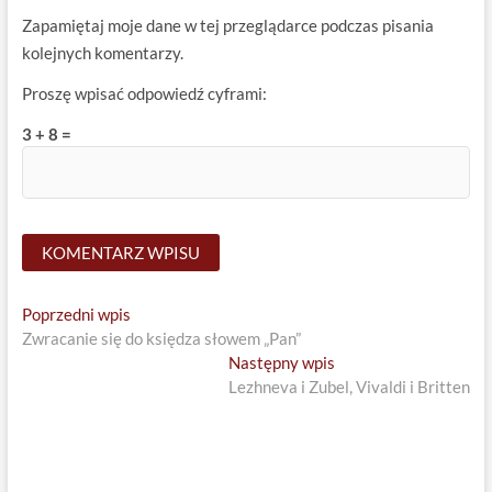
Zapamiętaj moje dane w tej przeglądarce podczas pisania
kolejnych komentarzy.
Proszę wpisać odpowiedź cyframi:
3 + 8 =
Nawigacja
Previous
Poprzedni wpis
post:
Zwracanie się do księdza słowem „Pan”
wpisu
Next
Następny wpis
post:
Lezhneva i Zubel, Vivaldi i Britten