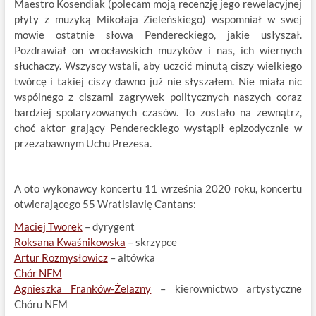
Maestro Kosendiak (polecam moją recenzję jego rewelacyjnej
płyty z muzyką Mikołaja Zieleńskiego) wspomniał w swej
mowie ostatnie słowa Pendereckiego, jakie usłyszał.
Pozdrawiał on wrocławskich muzyków i nas, ich wiernych
słuchaczy. Wszyscy wstali, aby uczcić minutą ciszy wielkiego
twórcę i takiej ciszy dawno już nie słyszałem. Nie miała nic
wspólnego z ciszami zagrywek politycznych naszych coraz
bardziej spolaryzowanych czasów. To zostało na zewnątrz,
choć aktor grający Pendereckiego wystąpił epizodycznie w
przezabawnym Uchu Prezesa.
A oto wykonawcy koncertu 11 września 2020 roku, koncertu
otwierającego 55 Wratislavię Cantans:
Maciej Tworek
– dyrygent
Roksana Kwaśnikowska
– skrzypce
Artur Rozmysłowicz
– altówka
Chór NFM
Agnieszka Franków-Żelazny
– kierownictwo artystyczne
Chóru NFM