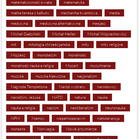
matematyczność świata
matematyka
matka teresa z kalkuty
mechanika kwantowa
media
medycyna
medycyna alternatywna
mesjasz
Michał Gadziński
Michał Heller
Michał Wojciechowicz
mit
mitologia chrześcijańska
mity
mity religijne
Mojżesz
monoteizm
moralność
moralność nauka a religia
Mozart
muzułmanie
muzyka
muzyka klasyczna
nacjonalizm
Nagroda Templetona
Naród wybrany
narodowcy
narodziny Jezusa
NATO
natura
nauka
nauka a religia
nazizm
neoliberalizm
neuronauka
NFM
Niemcy
niepełnosprawni
nietolerancja
nonsens
Norwegia
Nowe przymierze