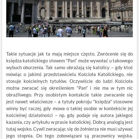
Takie sytuacje jak ta mają miejsce często. Zwrócenie się do
księdza katolickiego słowem "Pan" może wywołać u takowego
wybuch oburzenia. Tak samo obrażają się katolicy – gdy ktoś
mówiąc o jakimś przedstawicielu Kościoła Katolickiego, nie
stosuje kościelnych tytułów. Oczywiście do ludzi Kościoła
można zwracać się określeniem "Pan" i nie ma w tym nic
obraźliwego. Przy osobistym kontakcie takie zwracanie się
jest nawet właściwsze – a tytuły pokroju "księdza" stosowne
winny być raczej, gdy mowa o takiej osobie w kontekście jej
kościelnej działalności – np. gdy podaje się autora jakiegoś
kazania, czy artykułu w prasie katolickiej. Dobrą analogią jest
tutaj wojsko. Cywil zwracając się do żołnierza nie musi używać
jego stopnia. Do tego zobowiązani są pracownicy wojska.