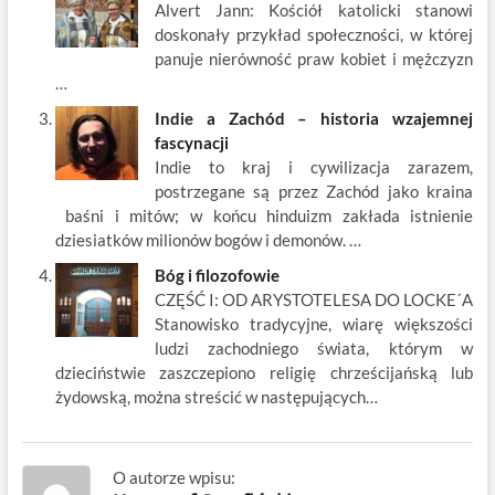
Alvert Jann: Kościół katolicki stanowi
doskonały przykład społeczności, w której
panuje nierówność praw kobiet i mężczyzn
…
Indie a Zachód – historia wzajemnej
fascynacji
Indie to kraj i cywilizacja zarazem,
postrzegane są przez Zachód jako kraina
baśni i mitów; w końcu hinduizm zakłada istnienie
dziesiatków milionów bogów i demonów. …
Bóg i filozofowie
CZĘŚĆ I: OD ARYSTOTELESA DO LOCKE´A
Stanowisko tradycyjne, wiarę większości
ludzi zachodniego świata, którym w
dzieciństwie zaszczepiono religię chrześcijańską lub
żydowską, można streścić w następujących…
O autorze wpisu: