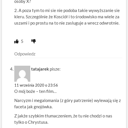
osoby X?
2. A poza tym to mi sie nie podoba takie wywyższanie sie
kleru. Szczególnie że Kosciół i to środowisko ma wiele za
uszami i po prostu na to nie zasluguje a wrecz odwrotnie.
5
Odpowiedz
tatajarek
pisze:
11 września 2020 o 23:56
O mój boże – ten film…
Narcyzm i megalomania (z góry patrzenie) wylewają się z
faceta jak gnojówka.
Z jakże szybkim tłumaczeniem, że tu nie chodzi o nas
tylko o Chrystusa.