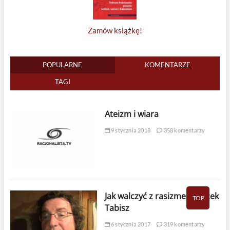
Zamów książkę!
POPULARNE
KOMENTARZE
TAGI
Ateizm i wiara
9 stycznia 2018
358 komentarzy
Jak walczyć z rasizmem? Jacek
TOP
Tabisz
6 stycznia 2017
319 komentarzy