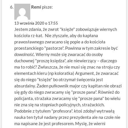
Remi
pisze:
13 września 2020 o 17:55
Jestem zdania, że zwrot "księże" zobowiązuje wiernych
kościoła rz-kat. Nie złyszałe, aby do kapłana
prawosławnego zwracano się popie a do kościoła
proestanckiego "pastorze". Powinna w tym zakresie być
dowolność. Wierny może się zwaracać do osoby
duchownej "proszę księdza", ale niewierzący – dlaczego
ma to robić? Zwłaszcza, że nie musi się znac na stroju czy
elementach kleru (np koloratka) Argument, że zwaracać
się do niego "księże" bo otrzymał święcenia jest
absurdalny. Żaden pułkownik major czy kapitan nie obrazi
się gdy do niego zwracamy się "prosze pana". Również do
policjanta, strażaka zwracamy się "prosze pana" bo wielu
nie zna się na stopniach policyjnych, strażackich.
Podobnie z tytułem "profesora". ktoś zdobył wytrwałą
nauka ten tytuł nadany przez prezydenta ale na czole nie
ma napisane że jest profesorem. Myslę, że wierni