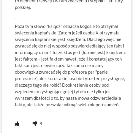
to element tradycji i w tym znaczeniu i stopniu – kultury
polskiej.
.
Poza tym słowo "ksiądz" oznacza kogoś, kto otrzymał
świecenia kapłańskie. Zatem jeżeli osoba X otrzymała
święcenia kapłańskie, jest księdzem. Dlaczego więc nie
zwracać się do niej w sposób odzwierciedlający ten fakt i
informujący o nim? To, że ktoś jest (lub nie jest) księdzem,
jest faktem – jest faktem nawet jeżeli konstatujący ten
fakt sam jest niewierzący. Tak samo nie mamy
oboowiązku zwracać się do profesora per "panie
profesorze", ale skoro takiej osobie tytuł ten przysługuje,
dlaczego tego nie robić? Dookreślenie osoby pod
względem przysługującego jej tytułu nie tylko jest
wyrazem dbałości o to, by nasza mowa odzwierciedlała
fakty, ale także pozwala uniknąć wielu nieporozumień.
8