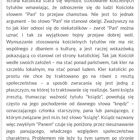
Strona katolicka stara się wymusić stosowanie kościelnych
tytułów wmawiając, że odnoszenie się do ludzi Kościoła
słowem "Pan" to przejaw chamstwa. Nie jest to jednak
argument – bo słowo "Pan" nie stanowi obelgi. Zważywszy na
to jak kler odnosi się do niekatolików – zwrot "Pan" można
uznać i tak za wyjątkowo hojny przejaw dobrej woli.
Wymuszanie stosowania kościelnych tytułów nie ma nic
wspólnego z dbaniem o kulturę, a jest raczej wskazówką
pokazującą co stanowi cel strony katolickiej. Tak jak Kościół
wedle swoich założeń – ma stać ponad państwem, tak kler na
szczeblu lokalnym, ma stać ponad ludem. Kler katolicki po
prostu nie chce by traktowano go na równi z resztą
społeczeństwa – a sposób zwracania się jest jedną z
płaszczyzn, na której to traktowanie się realizuje. Sami księża
zresztą, tłumacząc ważność tytułu "ksiądz", powołują się
często na jego pochodzenie od dawnego słowa "knędz" –
oznaczającego członka starszyzny, pana lub panującego, z
którym związane jest m.in. też słowo "książę". Ksiądz nazwany
więc zwykłym "Panem" czuje się poniżony przez nieuznawanie
jego panującego, władczego względem społeczeństwa
charakteru. Problemem nie leży tu tym samym po stronie