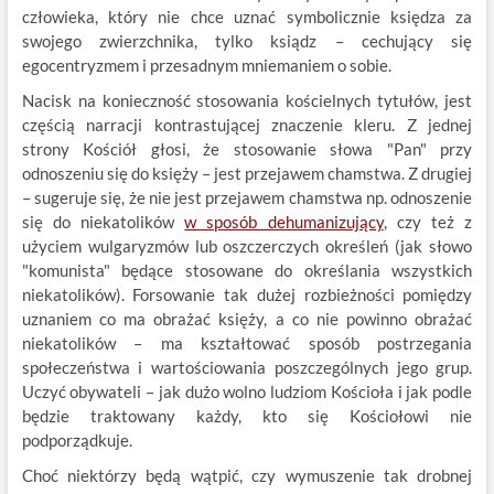
człowieka, który nie chce uznać symbolicznie księdza za
swojego zwierzchnika, tylko ksiądz – cechujący się
egocentryzmem i przesadnym mniemaniem o sobie.
Nacisk na konieczność stosowania kościelnych tytułów, jest
częścią narracji kontrastującej znaczenie kleru. Z jednej
strony Kościół głosi, że stosowanie słowa "Pan" przy
odnoszeniu się do księży – jest przejawem chamstwa. Z drugiej
– sugeruje się, że nie jest przejawem chamstwa np. odnoszenie
się do niekatolików
w sposób dehumanizujący
, czy też z
użyciem wulgaryzmów lub oszczerczych określeń (jak słowo
"komunista" będące stosowane do określania wszystkich
niekatolików). Forsowanie tak dużej rozbieżności pomiędzy
uznaniem co ma obrażać księży, a co nie powinno obrażać
niekatolików – ma kształtować sposób postrzegania
społeczeństwa i wartościowania poszczególnych jego grup.
Uczyć obywateli – jak dużo wolno ludziom Kościoła i jak podle
będzie traktowany każdy, kto się Kościołowi nie
podporządkuje.
Choć niektórzy będą wątpić, czy wymuszenie tak drobnej