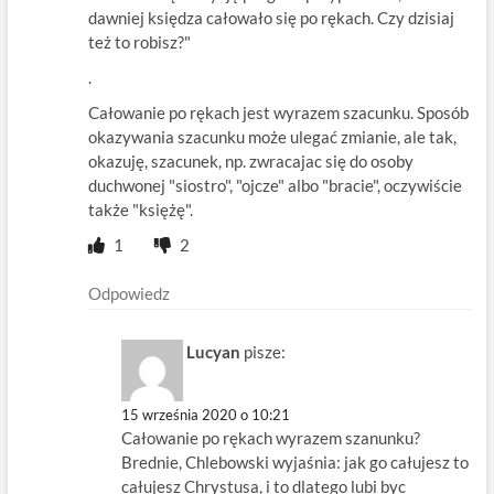
dawniej księdza całowało się po rękach. Czy dzisiaj
też to robisz?"
.
Całowanie po rękach jest wyrazem szacunku. Sposób
okazywania szacunku może ulegać zmianie, ale tak,
okazuję, szacunek, np. zwracajac się do osoby
duchwonej "siostro", "ojcze" albo "bracie", oczywiście
także "księżę".
1
2
Odpowiedz
Lucyan
pisze:
15 września 2020 o 10:21
Całowanie po rękach wyrazem szanunku?
Brednie, Chlebowski wyjaśnia: jak go całujesz to
całujesz Chrystusa, i to dlatego lubi byc