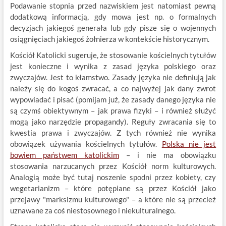
Podawanie stopnia przed nazwiskiem jest natomiast pewną
dodatkową informacją, gdy mowa jest np. o formalnych
decyzjach jakiegoś generała lub gdy pisze się o wojennych
osiągnięciach jakiegoś żołnierza w kontekście historycznym.
Kościół Katolicki sugeruje, że stosowanie kościelnych tytułów
jest konieczne i wynika z zasad języka polskiego oraz
zwyczajów. Jest to kłamstwo. Zasady języka nie definiują jak
należy się do kogoś zwracać, a co najwyżej jak dany zwrot
wypowiadać i pisać (pomijam już, że zasady danego języka nie
są czymś obiektywnym – jak prawa fizyki – i również służyć
mogą jako narzędzie propagandy). Reguły zwracania się to
kwestia prawa i zwyczajów. Z tych również nie wynika
obowiązek używania kościelnych tytułów.
Polska nie jest
bowiem państwem katolickim
– i nie ma obowiązku
stosowania narzucanych przez Kościół norm kulturowych.
Analogią może być tutaj noszenie spodni przez kobiety, czy
wegetarianizm – które potępiane są przez Kościół jako
przejawy "marksizmu kulturowego" – a które nie są przecież
uznawane za coś niestosownego i niekulturalnego.