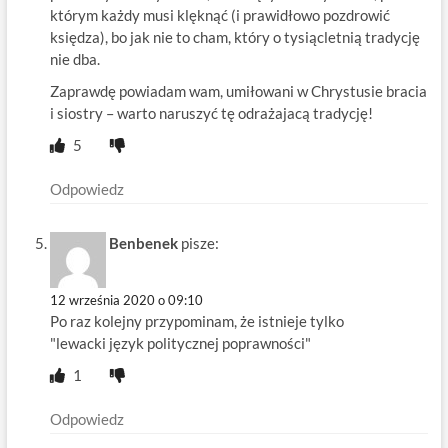
którym każdy musi klęknąć (i prawidłowo pozdrowić
księdza), bo jak nie to cham, który o tysiącletnią tradycję
nie dba.
Zaprawdę powiadam wam, umiłowani w Chrystusie bracia
i siostry – warto naruszyć tę odrażajacą tradycję!
5
Odpowiedz
Benbenek
pisze:
12 września 2020 o 09:10
Po raz kolejny przypominam, że istnieje tylko
"lewacki język politycznej poprawności"
1
Odpowiedz