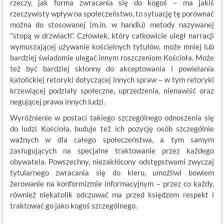
rzeczy, jak forma zwracania się do kogoś – ma jakiś
rzeczywisty wpływ na społeczeństwo, to sytuację tę porównać
można do stosowanej (m.in. w handlu) metody nazywanej
"stopą w drzwiach". Człowiek, który całkowicie uległ narracji
wymuszającej używanie kościelnych tytułów, może mniej lub
bardziej świadomie ulegać innym roszczeniom Kościoła. Może
też być bardziej skłonny do akceptowania i powielania
katolickiej retoryki dotyczącej innych spraw – w tym retoryki
krzewiącej podziały społeczne, uprzedzenia, nienawiść oraz
negującej prawa innych ludzi.
Wyróżnienie w postaci takiego szczególnego odnoszenia się
do ludzi Kościoła, buduje też ich pozycję osób szczególnie
ważnych w dla całego społeczeństwa, a tym samym
zasługujących na specjalne traktowanie przez każdego
obywatela. Powszechny, niezakłócony odstępstwami zwyczaj
tytularnego zwracania się do kleru, umożliwi bowiem
żerowanie na konformizmie informacyjnym – przez co każdy,
również niekatolik odczuwać ma przed księdzem respekt i
traktować go jako kogoś szczególnego.