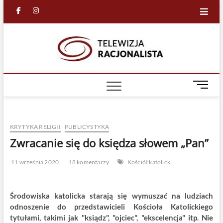
Skip
facebook
in
to
content
Racjona
RACJONALNA
TELEWIZJA
TV
M
e
n
u
KRYTYKA RELIGII
PUBLICYSTYKA
B
u
Zwracanie się do księdza słowem „Pan”
t
t
11 września 2020
18 komentarzy
Kościół katolicki
o
n
Środowiska katolicka starają się wymuszać na ludziach
odnoszenie do przedstawicieli Kościoła Katolickiego
tytułami, takimi jak "ksiądz", "ojciec", "ekscelencja" itp. Nie