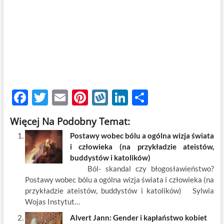
F
T
E
Pi
W
Li
S
ac
w
m
nt
y
n
h
Więcej Na Podobny Temat:
e
itt
ail
er
k
k
ar
Postawy wobec bólu a ogólna wizja świata
b
er
es
o
e
e
i człowieka (na przykładzie ateistów,
o
t
p
dI
buddystów i katolików)
Ból- skandal czy błogosławieństwo?
o
n
Postawy wobec bólu a ogólna wizja świata i człowieka (na
k
przykładzie ateistów, buddystów i katolików) Sylwia
Wojas Instytut…
Alvert Jann: Gender i kapłaństwo kobiet