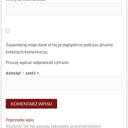
Zapamiętaj moje dane w tej przeglądarce podczas pisania
kolejnych komentarzy.
Proszę wpisać odpowiedź cyframi:
dziesięć − sześć =
Nawigacja
Previous
Poprzedni wpis
post:
Rozdział 58. Na postoju taksówek przed lotniskiem