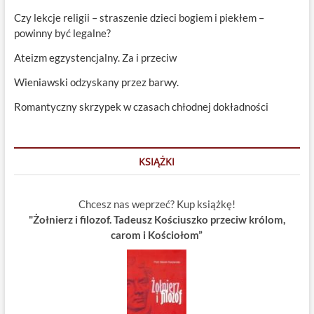
Czy lekcje religii – straszenie dzieci bogiem i piekłem –
powinny być legalne?
Ateizm egzystencjalny. Za i przeciw
Wieniawski odzyskany przez barwy.
Romantyczny skrzypek w czasach chłodnej dokładności
KSIĄŻKI
Chcesz nas weprzeć? Kup książkę!
"Żołnierz i filozof. Tadeusz Kościuszko przeciw królom,
carom i Kościołom”