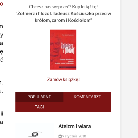
do
Chcesz nas weprzeć? Kup książkę!
"Żołnierz i filozof. Tadeusz Kościuszko przeciw
królom, carom i Kościołom”
ym
wy
ba
ię
ać
Zamów książkę!
m.
u.
POPULARNE
KOMENTARZE
TAGI
ii
ia
Ateizm i wiara
9 stycznia 2018