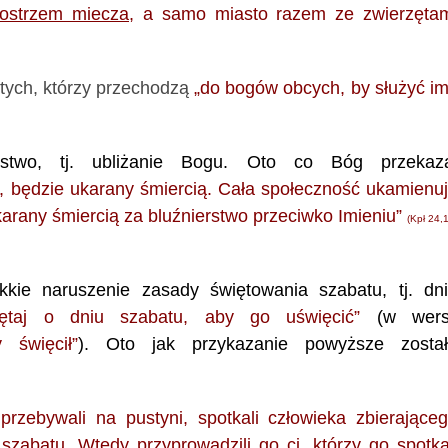
 ostrzem miecza
, a samo miasto razem ze zwierzęta
tych, którzy przechodzą
„do bogów obcych, by służyć im
stwo, tj. ubliżanie Bogu. Oto co Bóg przekaz
a, będzie ukarany śmiercią. Cała społeczność ukamienu
karany śmiercią za bluźnierstwo przeciwko Imieniu”
(Kpł 24,
ie naruszenie zasady świętowania szabatu, tj. dn
iętaj o dniu szabatu, aby go uświęcić”
(w wersj
 święcił”
). Oto jak przykazanie powyższe zosta
 przebywali na pustyni, spotkali człowieka zbierające
szabatu. Wtedy przyprowadzili go ci, którzy go spotka