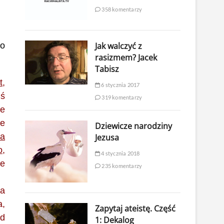
358 komentarzy
Jak walczyć z
to
rasizmem? Jacek
Tabisz
t,
6 stycznia 2017
uś
319 komentarzy
ie
ie
Dziewicze narodziny
 a
Jezusa
o
,
4 stycznia 2018
ie
235 komentarzy
ta
a,
Zapytaj ateistę. Część
ód
1: Dekalog