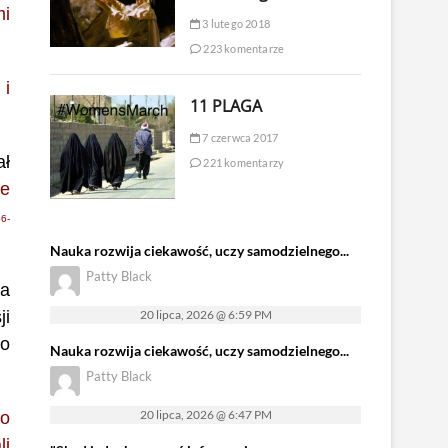
mi
3 lutego 2018
223 komentarze
 i
11 PLAGA
7 czerwca 2017
ał
221 komentarzy
je
16-
Nauka rozwija ciekawość, uczy samodzielnego...
Patty Black
ia
i
20 lipca, 2026 @ 6:59 PM
ło
Nauka rozwija ciekawość, uczy samodzielnego...
Patty Black
20 lipca, 2026 @ 6:47 PM
go
li