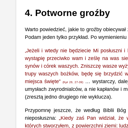
4. Potworne groźby
Warto powiedzieć, jakie to groźby obiecywał 
Podam jeden tylko przykład. Po wymienieniu d
Jeżeli i wtedy nie będziecie Mi posłuszni 
„
wystąpię przeciwko wam i ześlę na was sied
synów i córek waszych. Zniszczę wasze wyży
trupy waszych bożków, będę się brzydzić 
miejsca święte”
… wystarczy, dalej
(Kpł 26, 27-39)
umysłach zwyrodnialców, a nie kapłanów i mę
(zresztą jedno drugiego nie wyklucza).
Przypomnę jeszcze, że według Biblii Bóg 
nieposłuszna:
„Kiedy zaś Pan widział, że w
których stworzyłem, z powierzchni ziemi: ludz