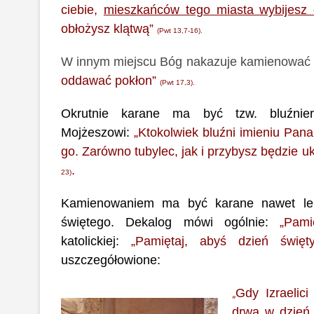
ciebie,
mieszkańców tego miasta wybijesz
obłożysz klątwą”
(Pwt 13,7-16).
W innym miejscu Bóg nakazuje kamienować 
oddawać pokłon”
(Pwt 17,3).
Okrutnie karane ma być tzw. bluźnier
Mojżeszowi:
„Ktokolwiek bluźni imieniu Pan
go. Zarówno tubylec, jak i przybysz będzie u
.
23)
Kamienowaniem ma być karane nawet lekk
świętego. Dekalog mówi ogólnie:
„Pam
katolickiej:
„Pamiętaj, abyś dzień święty
uszczegółowione:
Gdy Izraelici
„
drwa w dzień 