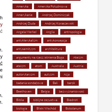
Ameryka
Ameryka Południowa
Amerykanie
Andrzej Dominiczak
ch
Andrzej Duda
Andrzej Koraszewski
ry
ać
Angela Merkel
Anglia
antropologia
antyklerykalizm
antykoncepcja
antysemityzm
architektura
e,
dy
argumenty na rzecz istnienia Boga
Ateizm
ać
ateizm
atom
Australia
Austria
ie
autorytaryzm
autyzm
Azja
mi
badania sondażowe
Bali
barok
Beethoven
Belgia
bezwyznaniowość
m,
Biblia
biblijne oszustwa
Biedroń
e,
biologia
Bliski Wschód
Bobolanum