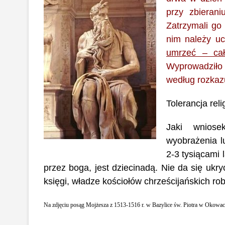
przy zbieran
Zatrzymali go
nim należy u
umrzeć – ca
Wyprowadziło
według rozkaz
Tolerancja reli
Jaki wniose
wyobrażenia l
2-3 tysiącami 
przez boga, jest dziecinadą. Nie da się ukry
księgi, władze kościołów chrześcijańskich rob
Na zdjęciu posąg Mojżesza z 1513-1516 r. w Bazylice św. Piotra w Okowac