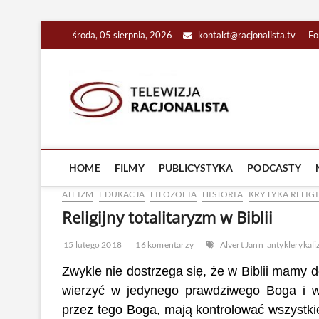
Skip
środa, 05 sierpnia, 2026
kontakt@racjonalista.tv
Fo
to
content
Racjona
RACJONALNA TELEW
HOME
FILMY
PUBLICYSTYKA
PODCASTY
ATEIZM
EDUKACJA
FILOZOFIA
HISTORIA
KRYTYKA RELIGI
Religijny totalitaryzm w Biblii
15 lutego 2018
16 komentarzy
Alvert Jann
antyklerykal
Zwykle nie dostrzega się, że w Biblii mamy d
wierzyć w jedynego prawdziwego Boga i w 
przez tego Boga, mają kontrolować wszystkie