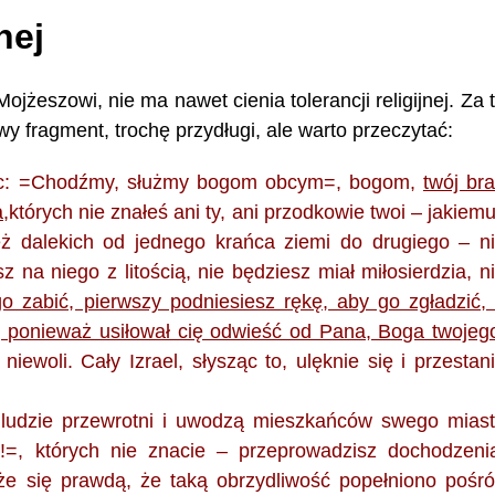
nej
ojżeszowi, nie ma nawet cienia tolerancji religijnej. Za 
wy fragment, trochę przydługi, ale warto przeczytać:
: =Chodźmy, służmy bogom obcym=, bogom,
twój bra
a
,których nie znałeś ani ty, ani przodkowie twoi – jakiem
eż dalekich od jednego krańca ziemi do drugiego – n
z na niego z litością, nie będziesz miał miłosierdzia, n
o zabić, pierwszy podniesiesz rękę, aby go zgładzić,
, ponieważ usiłował cię odwieść od Pana, Boga twojeg
niewoli. Cały Izrael, słysząc to, ulęknie się i przestan
 ludzie przewrotni i uwodzą mieszkańców swego mias
, których nie znacie – przeprowadzisz dochodzeni
aże się prawdą, że taką obrzydliwość popełniono pośr