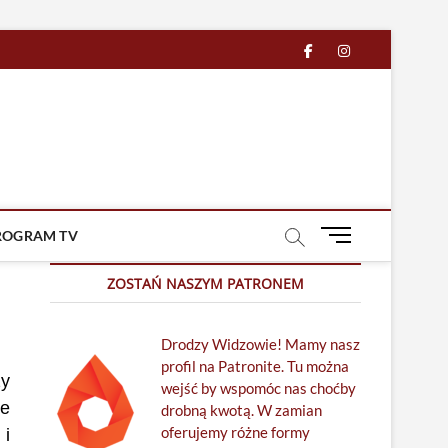
facebook
in
M
ROGRAM TV
e
n
ZOSTAŃ NASZYM PATRONEM
u
B
Drodzy Widzowie! Mamy nasz
u
profil na Patronite. Tu można
t
ży
wejść by wspomóc nas choćby
t
ne
drobną kwotą. W zamian
o
oferujemy różne formy
n
 i