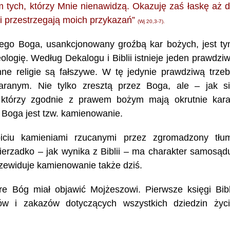
tych, którzy Mnie nienawidzą. Okazuję zaś łaskę aż 
 i przestrzegają moich przykazań”
(Wj 20,3-7).
go Boga, usankcjonowany groźbą kar bożych, jest t
logię. Według Dekalogu i Biblii istnieje jeden prawdzi
nne religie są fałszywe. W tę jedynie prawdziwą trze
aranym. Nie tylko zresztą przez Boga, ale – jak s
, którzy zgodnie z prawem bożym mają okrutnie kar
 Boga jest tzw. kamienowanie.
iu kamieniami rzucanymi przez zgromadzony tłu
erzadko – jak wynika z Biblii – ma charakter samosąd
zewiduje kamienowanie także dziś.
re Bóg miał objawić Mojżeszowi. Pierwsze księgi Bibl
w i zakazów dotyczących wszystkich dziedzin życ