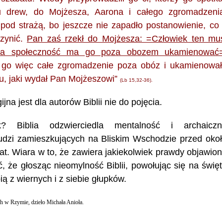
iu drew, do Mojżesza, Aarona i całego zgromadzeni
 pod strażą, bo jeszcze nie zapadło postanowienie, co
czynić.
Pan zaś rzekł do Mojżesza: =Człowiek ten mu
ła społeczność ma go poza obozem ukamienować
 go więc całe zgromadzenie poza obóz i ukamienowa
u, jaki wydał Pan Mojżeszowi”
(Lb 15,32-36).
gijna jest dla autorów Biblii nie do pojęcia.
k? Biblia odzwierciedla mentalność i archaicz
udzi zamieszkujących na Bliskim Wschodzie przed oko
lat. Wiara w to, że zawiera jakiekolwiek prawdy objawio
ć, że głosząc nieomylność Biblii, powołując się na świę
ią z wiernych i z siebie głupków.
h w Rzymie, dzieło Michała Anioła.