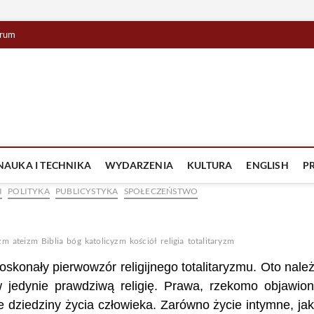
rum
lista TV
IZJA
NAUKA I TECHNIKA
WYDARZENIA
KULTURA
ENGLISH
P
I
POLITYKA
PUBLICYSTYKA
SPOŁECZEŃSTWO
izm
ateizm
Biblia
bóg
katolicyzm
kościół
religia
totalitaryzm
oskonały pierwowzór religijnego totalitaryzmu. Oto nale
jedynie prawdziwą religię. Prawa, rzekomo objawio
 dziedziny życia człowieka. Zarówno życie intymne, jak