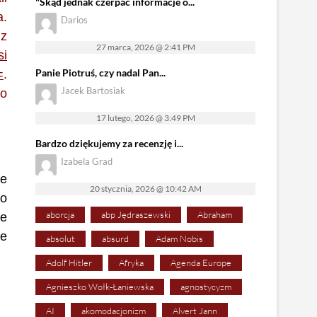
"Skąd jednak czerpać informacje o...
a.
Darios
 z
27 marca, 2026 @ 2:41 PM
si
Panie Piotruś, czy nadal Pan...
=
.
Jacek Bartosiak
ło
17 lutego, 2026 @ 3:49 PM
Bardzo dziękujemy za recenzję i...
Izabela Grad
ne
20 stycznia, 2026 @ 10:42 AM
ło
aborcja
abp Jędraszewski
Abraham
ne
te
absolut
absurd
Adam Nobis
Adolf Hitler
Afryka
Agenda Europe
Agnieszko Wołk-Łaniewska
agnostycyzm
AI
akomodacjonizm
Alvert Jann