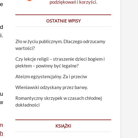
podziękowań i korzyści.
ne
OSTATNIE WPISY
ad
i.
Zło w życiu publicznym. Dlaczego odrzucamy
wartości?
Czy lekcje religii – straszenie dzieci bogiem i
piekłem – powinny być legalne?
Ateizm egzystencjalny. Za i przeciw
Wieniawski odzyskany przez barwy.
iu
Romantyczny skrzypek w czasach chłodnej
 w
dokładności
im
KSIĄŻKI
ch