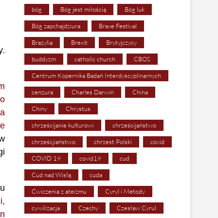
bóg
Bóg jest miłością
Bóg luk
Bóg zapchajdziura
Brave Festival
Brazylia
Brexit
Brytyjczycy
y.
buddyzm
catholic church
CBOS
Centrum Kopernika Badań Interdyscyplinarnych
em
cenzura
Charles Darwin
China
ło
Chiny
Chrystus
na
ze
chrześcijanie kulturowi
chrześcijaństwo
 w
chrześcjiaństwo
chrzest Polski
covid
gi
COVID 19
covid19
cud
Cud nad Wisłą
cuda
mu
Ćwiczenia z ateizmu
Cyryl i Metody
i,
cywilizacja
Czechy
Czesław Cyrul
an