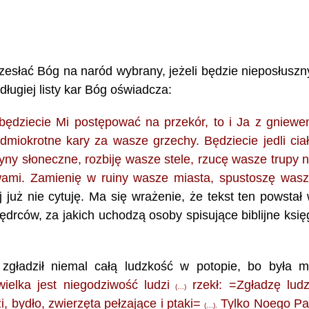
zesłać Bóg na naród wybrany, jeżeli będzie nieposłuszn
ługiej listy kar Bóg oświadcza:
i będziecie Mi postępować na przekór, to i Ja z gniew
miokrotne kary za wasze grzechy. Będziecie jedli cia
ny słoneczne, rozbiję wasze stele, rzucę wasze trupy 
wami. Zamienię w ruiny wasze miasta, spustoszę was
 już nie cytuję. Ma się wrażenie, że tekst ten powstał
drców, za jakich uchodzą osoby spisujące biblijne księ
zgładził niemal całą ludzkość w potopie, bo była 
ielka jest niegodziwość ludzi
rzekł: =Zgładzę ludz
(…)
i, bydło, zwierzęta pełzające i ptaki=
Tylko Noego P
(…).