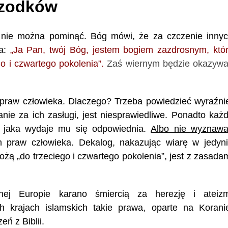
rzodków
go nie można pominąć. Bóg mówi, że za czczenie inny
ia:
„Ja Pan, twój Bóg, jestem bogiem zazdrosnym, któ
o i czwartego pokolenia”.
Zaś wiernym będzie okazyw
 praw człowieka. Dlaczego? Trzeba powiedzieć wyraźni
nie za ich zasługi, jest niesprawiedliwe. Ponadto każ
, jaka wydaje mu się odpowiednia.
Albo nie wyznaw
h praw człowieka. Dekalog, nakazując wiarę w jedyn
bożą „do trzeciego i czwartego pokolenia”, jest z zasada
znej Europie karano śmiercią za herezję i ateiz
 krajach islamskich takie prawa, oparte na Korani
ń z Biblii.