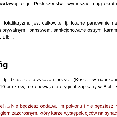
awdziwej religii. Posłuszeństwo wymuszać mają okrut
m totalitaryzmu jest całkowite, tj. totalne panowanie n
m prywatnym i państwem, sankcjonowane ostrymi karam
 Biblii.
óg
, tj. dziesięciu przykazań bożych (Kościół w nauczan
0 punktów, ale obowiązuje oryginał zapisany w Biblii,
e!
Nie będziesz oddawał im pokłonu i nie będziesz 
(…)
Bogiem zazdrosnym, który
karze występek ojców na syna