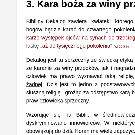
3. Kara boża za winy p
Biblijny Dekalog zawiera „kwiatek”, które
bogów będzie karać do czwartego pokolen
karze występek ojców na synach do trzecieg
łaskę
„aż do tysięcznego pokolenia”
(Wj 20,5-6).
Dekalog jest tu sprzeczny ze świecką etyką
że karanie za winy przodków, jak i nagradza
człowiek ma prawo wyznawać taką religię
żadnej
. Dziś jest to jedno z podstawowyc
słuszną religię i grożąc za odstępstwo karą 
praw człowieka sprzeczny.
Wzorując się na Biblii, w średniowiec
dyskryminowano innowierców. W niektórych
obowiązują do dziś. Koran ma wiele zapożycze