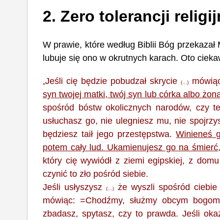
2. Zero tolerancji religij
W prawie, które według Biblii Bóg przekazał M
lubuje się ono w okrutnych karach. Oto cieka
Jeśli cię będzie pobudzał skrycie
mówiąc
„
(…)
syn twojej matki, twój syn lub córka albo żon
spośród bóstw okolicznych narodów, czy t
usłuchasz go, nie ulegniesz mu, nie spojrzys
będziesz taił jego przestępstwa.
Winieneś g
potem cały lud. Ukamienujesz go na śmierć
który cię wywiódł z ziemi egipskiej, z domu 
czynić to zło pośród siebie.
Jeśli usłyszysz
że wyszli spośród ciebie
(…)
mówiąc: =Chodźmy, służmy obcym bogom!=
zbadasz, spytasz, czy to prawda. Jeśli ok