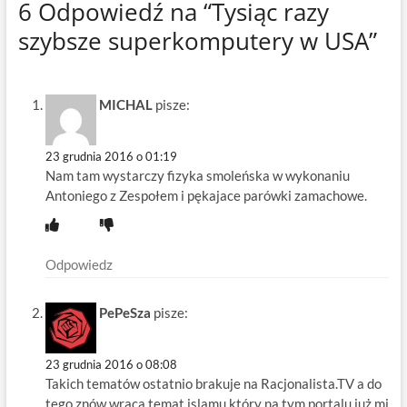
6 Odpowiedź na “Tysiąc razy
szybsze superkomputery w USA”
MICHAL
pisze:
23 grudnia 2016 o 01:19
Nam tam wystarczy fizyka smoleńska w wykonaniu
Antoniego z Zespołem i pękajace parówki zamachowe.
Odpowiedz
PePeSza
pisze:
23 grudnia 2016 o 08:08
Takich tematów ostatnio brakuje na Racjonalista.TV a do
tego znów wraca temat islamu który na tym portalu już mi