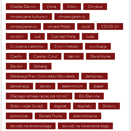
Charles Darwin
China
Chiny
Chrystus
chrześcijanie kulturowi
chrześcijaństwo
chrześcjiaństwo
chrzest Polski
covid
COVID 19
covid19
cud
Cud nad Wisłą
cuda
Ćwiczenia z ateizmu
Cyryl i Metody
cywilizacja
Czechy
Czesław Cyrul
darwin
David Hume
Dawkin
Dekalog
Deklaracja Praw Człowieka i Obywatela
democracy
demokracja
demon
determinizm
diabeł
Dlaczego istnieje raczej coś niż nic?
Dni Darwina
Dobry wojak Szwejk
dogmat
dogmaty
Dołowy
dominiczak
Donald Trump
dość milczenia
dowody na istnienia boga
dowody na nieistnienie boga