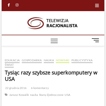
Skip
facebook
in
to
content
Racjona
RACJONALNA
TELEWIZJA
TV
M
e
n
u
EDUKACJA
GOSPODARKA
NAUKA
NOWINKI
PUBLICYSTYKA
B
ŚWIAT
u
Tysiąc razy szybsze superkomputery w
t
t
USA
o
n
22 grudnia 2016
6 komentarzy
Janusz Kowalik
nauka
Stany Zjednoczone
USA