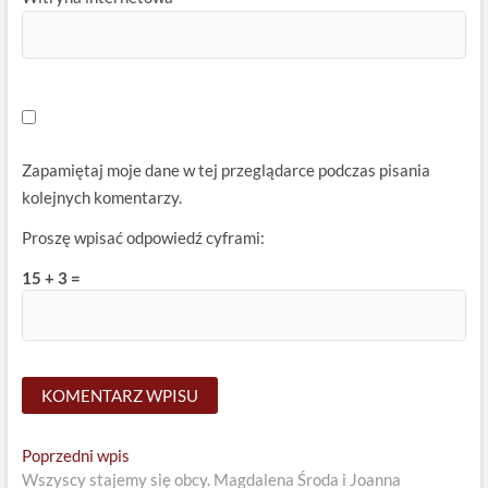
Zapamiętaj moje dane w tej przeglądarce podczas pisania
kolejnych komentarzy.
Proszę wpisać odpowiedź cyframi:
15 + 3 =
Nawigacja
Previous
Poprzedni wpis
post:
Wszyscy stajemy się obcy. Magdalena Środa i Joanna