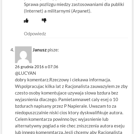
Sprawa pozlizgu miedzy zastosowaniami dla publiki
(Internet) a militarnymi (Arpanet).
Odpowiedz
Janusz
pisze:
26 grudnia 2016 o 07:36
@LUCYAN
dobry komentarz.Rzeczowy i ciekawa informacja.
Wspolpracujac kilka lat z Racjonalista zauwazylem ze zby
czesto osoby komentujace uzywaja slowa bzdura bez
wyjasnienia dlaczego. Pamietamnawet caly esej o 10
bzdurach napisany przez P Napierale. Uwazam to za
niedopuszczalnie niski cios ktory dyskwalifikuje autora.
Celem komentarza powinno byc wyjasnienie lub
alternatywny poglad a nie chec zniszczenia autora eseju
lub innego komenmtarza.Jesli chcemy aby Racjonalista