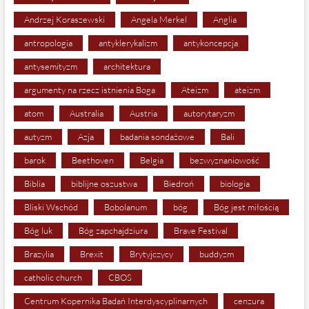
Andrzej Koraszewski
Angela Merkel
Anglia
antropologia
antyklerykalizm
antykoncepcja
antysemityzm
architektura
argumenty na rzecz istnienia Boga
Ateizm
ateizm
atom
Australia
Austria
autorytaryzm
autyzm
Azja
badania sondażowe
Bali
barok
Beethoven
Belgia
bezwyznaniowość
Biblia
biblijne oszustwa
Biedroń
biologia
Bliski Wschód
Bobolanum
bóg
Bóg jest miłością
Bóg luk
Bóg zapchajdziura
Brave Festival
Brazylia
Brexit
Brytyjczycy
buddyzm
catholic church
CBOS
Centrum Kopernika Badań Interdyscyplinarnych
cenzura