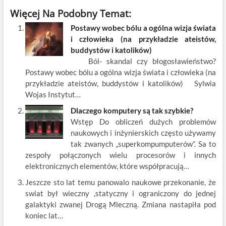
ac
w
m
nt
y
n
h
Więcej Na Podobny Temat:
e
itt
ail
er
k
k
ar
Postawy wobec bólu a ogólna wizja świata
b
er
es
o
e
e
i człowieka (na przykładzie ateistów,
o
t
p
dI
buddystów i katolików)
Ból- skandal czy błogosławieństwo?
o
n
Postawy wobec bólu a ogólna wizja świata i człowieka (na
k
przykładzie ateistów, buddystów i katolików) Sylwia
Wojas Instytut…
Dlaczego komputery są tak szybkie?
Wstęp Do obliczeń dużych problemów
naukowych i inżynierskich często używamy
tak zwanych „superkompumputerów”. Sa to
zespoły połączonych wielu procesorów i innych
elektronicznych elementów, które współpracują…
Jeszcze sto lat temu panowalo naukowe przekonanie, że
swiat był wieczny ,statyczny i ograniczony do jednej
galaktyki zwanej Drogą Mleczną. Zmiana nastapiła pod
koniec lat…