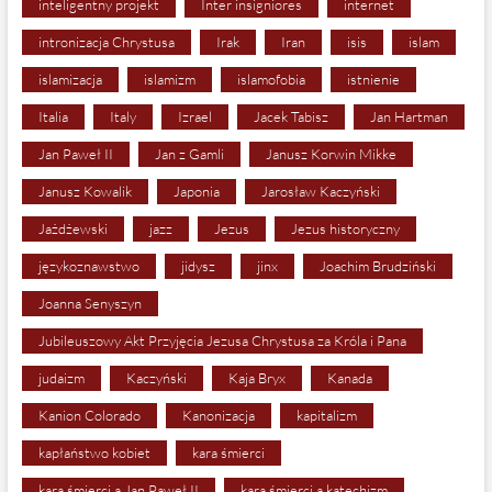
inteligentny projekt
Inter insigniores
internet
intronizacja Chrystusa
Irak
Iran
isis
islam
islamizacja
islamizm
islamofobia
istnienie
Italia
Italy
Izrael
Jacek Tabisz
Jan Hartman
Jan Paweł II
Jan z Gamli
Janusz Korwin Mikke
Janusz Kowalik
Japonia
Jarosław Kaczyński
Jażdżewski
jazz
Jezus
Jezus historyczny
językoznawstwo
jidysz
jinx
Joachim Brudziński
Joanna Senyszyn
Jubileuszowy Akt Przyjęcia Jezusa Chrystusa za Króla i Pana
judaizm
Kaczyński
Kaja Bryx
Kanada
Kanion Colorado
Kanonizacja
kapitalizm
kapłaństwo kobiet
kara śmierci
kara śmierci a Jan Paweł II
kara śmierci a katechizm