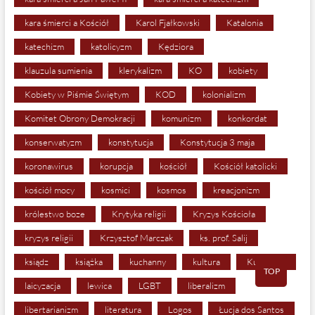
kara śmierci a Kościół
Karol Fjałkowski
Katalonia
katechizm
katolicyzm
Kędziora
klauzula sumienia
klerykalizm
KO
kobiety
Kobiety w Piśmie Świętym
KOD
kolonializm
Komitet Obrony Demokracji
komunizm
konkordat
konserwatyzm
konstytucja
Konstytucja 3 maja
koronawirus
korupcja
kościół
Kościół katolicki
kościół mocy
kosmici
kosmos
kreacjonizm
królestwo boze
Krytyka religii
Kryzys Kościoła
kryzys religii
Krzysztof Marczak
ks. prof. Salij
ksiądz
książka
kuchanny
kultura
Kurdowie
TOP
laicyzacja
lewica
LGBT
liberalizm
libertarianizm
literatura
Logos
Łucja dos Santos