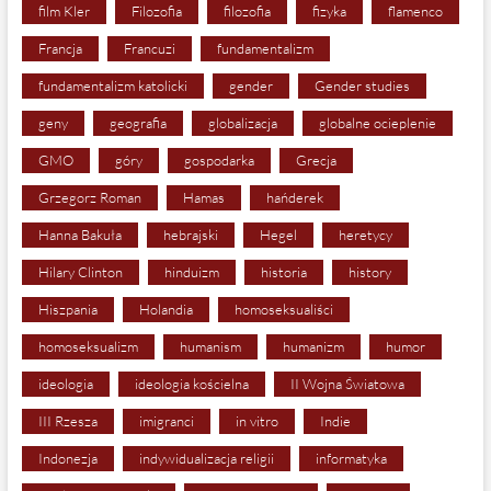
film Kler
Filozofia
filozofia
fizyka
flamenco
Francja
Francuzi
fundamentalizm
fundamentalizm katolicki
gender
Gender studies
geny
geografia
globalizacja
globalne ocieplenie
GMO
góry
gospodarka
Grecja
Grzegorz Roman
Hamas
hańderek
Hanna Bakuła
hebrajski
Hegel
heretycy
Hilary Clinton
hinduizm
historia
history
Hiszpania
Holandia
homoseksualiści
homoseksualizm
humanism
humanizm
humor
ideologia
ideologia kościelna
II Wojna Światowa
III Rzesza
imigranci
in vitro
Indie
Indonezja
indywidualizacja religii
informatyka