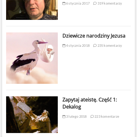
6 stycznia 2017
319 komentarzy
Dziewicze narodziny Jezusa
4 stycznia 2018
235 komentarzy
Zapytaj ateistę. Część 1:
Dekalog
3 lutego 2018
223 komentarze