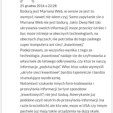
25 grudnia 2016 o 22:28
Bzdurą jest Mariana Web, w sensie ze jest to
wymysł, nawet nie wiem czyj. Samo zapytanie sie o
Mariana Web nie jest bzdurą. Jakis Deep Net (do
ukrywania swoich informacji) moze przeciez istniec i
byc moze istnieje w obecnych technologiach, na
obecnych złączach, nie potrzeba do tego zadnego
super komputera ani sieci „kwantowej”.
Podejrzewam, ze wszystko wynika z tego ze
technologia „kwantowa” nadaje sie do szyfrowania a
własciwie do łatwego odkrywania, czy ktos te naszą
informacje „podsłuchuje”. Wiec ktos sobie wymyslił
„ukryte sieci kwantowe”, bardzo tajemnicze i bardzo
stumulujące wyobraznię.
Natomiast szukanie innych form kodowania i
przesyłania informacji (w tym sposobow
„kwantowych”) nie jest bzduą. Amerykanie juz
podobno uzyli neutrin do przesyłania informacji (na
razie krociotkich) ale kto wie, moze w USA czy innym
pastwie juz mają takie urządzenia na duzą skale.