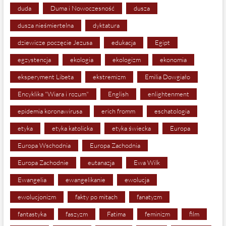
duda
Duma i Nowoczesność
dusza
dusza nieśmiertelna
dyktatura
dziewicze poczęcie Jezusa
edukacja
Egipt
egzystencja
ekologia
ekologizm
ekonomia
eksperyment Libeta
ekstremizm
Emilia Dowgiało
Encyklika "Wiara i rozum"
English
enlightenment
epidemia koronawirusa
erich fromm
eschatologia
etyka
etyka katolicka
etyka świecka
Europa
Europa Wschodnia
Europa Zachodnia
Europa Zachodnie
eutanazja
Ewa Wilk
Ewangelia
ewangelikanie
ewolucja
ewolucjonizm
fakty po mitach
fanatyzm
fantastyka
faszyzm
Fatima
feminizm
film