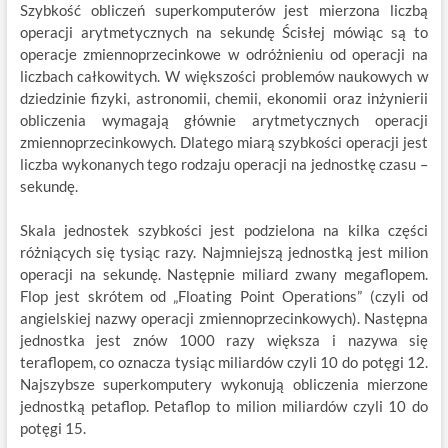
Szybkość obliczeń superkomputerów jest mierzona liczbą
operacji arytmetycznych na sekundę Ścisłej mówiąc są to
operacje zmiennoprzecinkowe w odróżnieniu od operacji na
liczbach całkowitych. W większości problemów naukowych w
dziedzinie fizyki, astronomii, chemii, ekonomii oraz inżynierii
obliczenia wymagają głównie arytmetycznych operacji
zmiennoprzecinkowych. Dlatego miarą szybkości operacji jest
liczba wykonanych tego rodzaju operacji na jednostkę czasu –
sekundę.
Skala jednostek szybkości jest podzielona na kilka części
różniących się tysiąc razy. Najmniejszą jednostką jest milion
operacji na sekundę. Następnie miliard zwany megaflopem.
Flop jest skrótem od „Floating Point Operations” (czyli od
angielskiej nazwy operacji zmiennoprzecinkowych). Następna
jednostka jest znów 1000 razy większa i nazywa się
teraflopem, co oznacza tysiąc miliardów czyli 10 do potęgi 12.
Najszybsze superkomputery wykonują obliczenia mierzone
jednostką petaflop. Petaflop to milion miliardów czyli 10 do
potęgi 15.