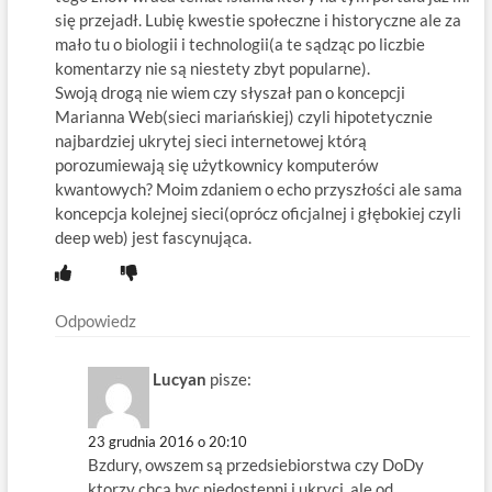
się przejadł. Lubię kwestie społeczne i historyczne ale za
mało tu o biologii i technologii(a te sądząc po liczbie
komentarzy nie są niestety zbyt popularne).
Swoją drogą nie wiem czy słyszał pan o koncepcji
Marianna Web(sieci mariańskiej) czyli hipotetycznie
najbardziej ukrytej sieci internetowej którą
porozumiewają się użytkownicy komputerów
kwantowych? Moim zdaniem o echo przyszłości ale sama
koncepcja kolejnej sieci(oprócz oficjalnej i głębokiej czyli
deep web) jest fascynująca.
Odpowiedz
Lucyan
pisze:
23 grudnia 2016 o 20:10
Bzdury, owszem są przedsiebiorstwa czy DoDy
ktorzy chcą byc niedostepni i ukryci, ale od