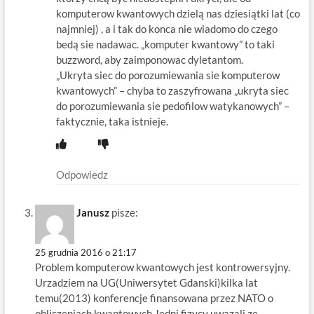
komputerow kwantowych dzielą nas dziesiątki lat (co
najmniej) , a i tak do konca nie wiadomo do czego
bedą sie nadawac. „komputer kwantowy” to taki
buzzword, aby zaimponowac dyletantom.
„Ukryta siec do porozumiewania sie komputerow
kwantowych” – chyba to zaszyfrowana „ukryta siec
do porozumiewania sie pedofilow watykanowych” –
faktycznie, taka istnieje.
Odpowiedz
Janusz
pisze:
25 grudnia 2016 o 21:17
Problem komputerow kwantowych jest kontrowersyjny.
Urzadziem na UG(Uniwersytet Gdanski)kilka lat
temu(2013) konferencje finansowana przez NATO o
obliczeniach kwantowych.Jedni fizycy uwazali ze