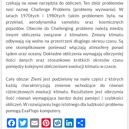
czekają na nowe narzędzia do obliczeń. Ten zbiór problemów
nosi nazwę Challenge Problems (problemy wyzwania). W
latach 1970tych i 1980tych takim problemem była, na
przykład, aerodynamika samolotu oraz kosmicznych
pojazdów. Obecnie do Challenging problems należą miedzy
innymi obliczenia związane z klimatem. Zmiany klimatu
odbywają się wolno na przestrzeni długiego okresu czasu. Są
one skomplikowane ponieważ włączają atmosferę ponad
lądem oraz oceany. Dokładne obliczenia wymagają olbrzymiej
ilości danych oraz stosunkowo krótkich okresów czasu
pomiędzy kolejnymi obliczeniami ewolucji klimatu w czasie.
Cały obszar Ziemi jest podzielony na małe części z których
każdą charakteryzują zmienne wchodzące do równań
różniczkowych ewolucji klimatu. Rezultatem jest olbrzymia
ilość równań wymagająca bardzo dużej pamięci i szybkości
obliczeń. W rozwiązaniu tego istotnego dla ludzkości problemu
pomogą ExaFlops komputery.
F
T
E
Pi
W
Li
S