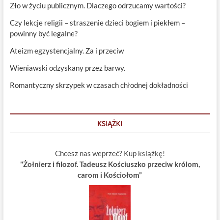
Zło w życiu publicznym. Dlaczego odrzucamy wartości?
Czy lekcje religii – straszenie dzieci bogiem i piekłem –
powinny być legalne?
Ateizm egzystencjalny. Za i przeciw
Wieniawski odzyskany przez barwy.
Romantyczny skrzypek w czasach chłodnej dokładności
KSIĄŻKI
Chcesz nas weprzeć? Kup książkę!
"Żołnierz i filozof. Tadeusz Kościuszko przeciw królom,
carom i Kościołom”