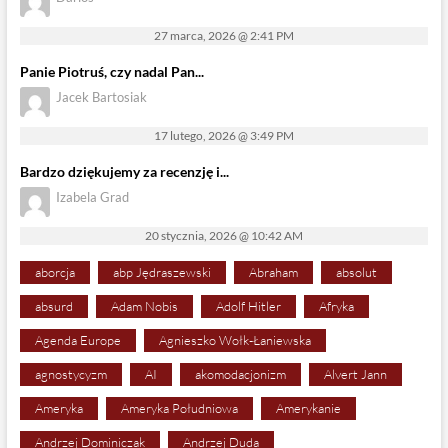
27 marca, 2026 @ 2:41 PM
Panie Piotruś, czy nadal Pan...
Jacek Bartosiak
17 lutego, 2026 @ 3:49 PM
Bardzo dziękujemy za recenzję i...
Izabela Grad
20 stycznia, 2026 @ 10:42 AM
aborcja
abp Jędraszewski
Abraham
absolut
absurd
Adam Nobis
Adolf Hitler
Afryka
Agenda Europe
Agnieszko Wołk-Łaniewska
agnostycyzm
AI
akomodacjonizm
Alvert Jann
Ameryka
Ameryka Południowa
Amerykanie
Andrzej Dominiczak
Andrzej Duda